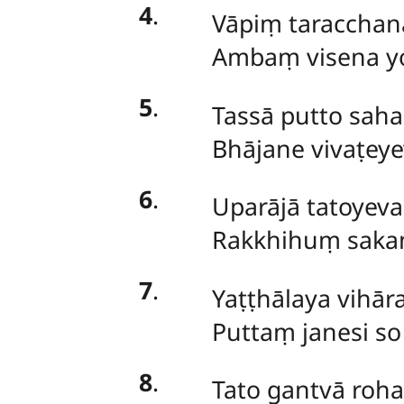
4
.
Vāpiṃ taracchan
Ambaṃ visena yo
5
.
Tassā putto saha
Bhājane vivaṭey
6
.
Uparājā tatoyeva
Rakkhihuṃ saka
7
.
Yaṭṭhālaya vihār
Puttaṃ janesi so
8
.
Tato
gantvā roh