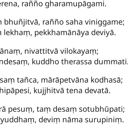
rena, rañño gharamupāgami.
 bhuñjitvā, rañño saha viniggame;
 lekhaṃ, pekkhamānāya deviyā.
ānaṃ, nivattitvā vilokayaṃ;
ndesaṃ, kuddho therassa dummati
saṃ tañca, mārāpetvāna kodhasā;
āpesi, kujjhitvā tena devatā.
ā pesuṃ, taṃ desaṃ sotubhūpati;
 yuddhaṃ, deviṃ nāma surupiniṃ.