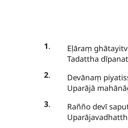
1
.
Eḷāraṃ ghātayitv
Tadattha dīpana
2
.
Devānaṃ piyatiss
Uparājā mahānā
3
.
Rañño devī saput
Uparājavadhatthā