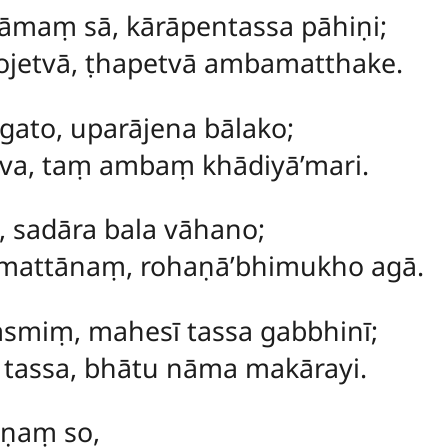
āmaṃ sā, kārāpentassa pāhiṇi;
jetvā, ṭhapetvā ambamatthake.
gato, uparājena bālako;
eva, taṃ ambaṃ khādiyā’mari.
, sadāra bala vāhano;
mattānaṃ, rohaṇā’bhimukho agā.
asmiṃ, mahesī tassa gabbhinī;
 tassa, bhātu nāma makārayi.
aṇaṃ so,