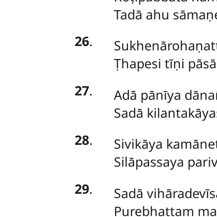
Tadā ahu sāmaṇe
26
.
Sukhenārohaṇatt
Ṭhapesi tīṇi pās
27
.
Adā pānīya dānañ
Sadā kilantakāya
28
.
Sivikāya kamānet
Silāpassaya pari
29
.
Sadā vihāradevīs
Purebhattaṃ ma