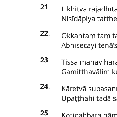
21
.
Likhitvā rājadhīt
Nisīdāpiya tatth
22
.
Okkantaṃ
taṃ t
Abhisecayi tenā’
23
.
Tissa mahāvihāra
Gamitthavāliṃ ku
24
.
Kāretvā supasan
Upaṭṭhahi tadā s
25
.
Koṭipabbata nāma