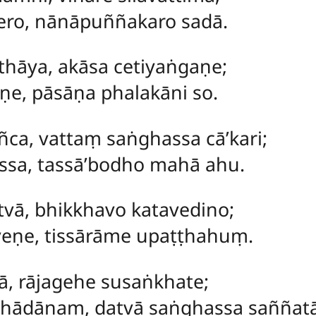
ro, nānāpuññakaro sadā.
hāya, akāsa cetiyaṅgaṇe;
āṇe, pāsāṇa phalakāni so.
ca, vattaṃ saṅghassa cā’kari;
ssa, tassā’bodho mahā ahu.
vā, bhikkhavo katavedino;
veṇe, tissārāme upaṭṭhahuṃ.
ā, rājagehe susaṅkhate;
hādānaṃ, datvā saṅghassa saññatā