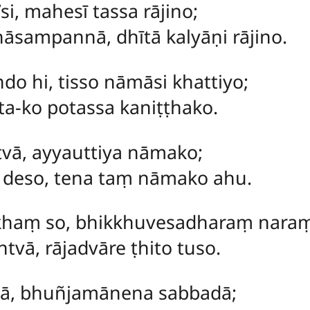
i, mahesī tassa rājino;
āsampannā, dhītā kalyāṇi rājino.
do hi, tisso nāmāsi khattiyo;
a-ko potassa kaniṭṭhako.
itvā, ayyauttiya nāmako;
o deso, tena taṃ nāmako ahu.
khaṃ so, bhikkhuvesadharaṃ naraṃ
tvā, rājadvāre ṭhito tuso.
tā, bhuñjamānena sabbadā;