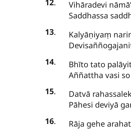
12
.
Vihāradevi nāmā’s
Saddhassa saddh
13
.
Kalyāṇiyaṃ narin
Devisaññogajanit
14
.
Bhīto tato palāy
Aññattha vasi s
15
.
Datvā rahassale
Pāhesi deviyā gan
16
.
Rāja gehe araha