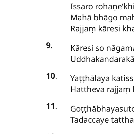
Issaro rohaṇe’khi
Mahā bhāgo ma
Rajjaṃ kāresi kha
9
.
Kāresi so nāga
Uddhakandarakādī
10
.
Yaṭṭhālaya katiss
Hattheva rajjaṃ k
11
.
Goṭṭhābhayasuto 
Tadaccaye tattha 