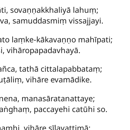
āti, sovaṇṇakkhaliyā lahuṃ;
eva, samuddasmiṃ vissajjayi.
ato laṃke-kākavaṇṇo mahīpati;
si, vihāropapadavhayā.
ñca, tathā cittalapabbataṃ;
ṭāliṃ, vihāre evamādike.
nena, manasāratanattaye;
aṅghaṃ, paccayehi catūhi so.
mhi, vihāre sīlavattimā;