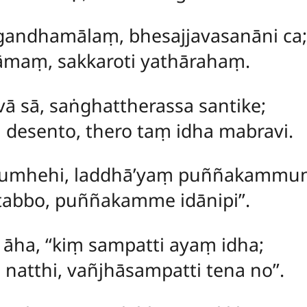
andhamālaṃ, bhesajjavasanāni ca;
rāmaṃ, sakkaroti yathārahaṃ.
vā sā, saṅghattherassa santike;
desento, thero taṃ idha mabravi.
 tumhehi, laddhā’yaṃ puññakammun
abbo, puññakamme idānipi’’.
 āha, ‘‘kiṃ sampatti ayaṃ idha;
natthi, vañjhāsampatti tena no’’.