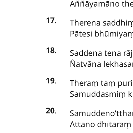
Aññāyamāno the
17
.
Therena saddhiṃ
Pātesi bhūmiyaṃ
18
.
Saddena tena rāj
Ñatvāna lekhasa
19
.
Theraṃ taṃ puri
Samuddasmiṃ khip
20
.
Samuddeno’tthar
Attano dhītaraṃ