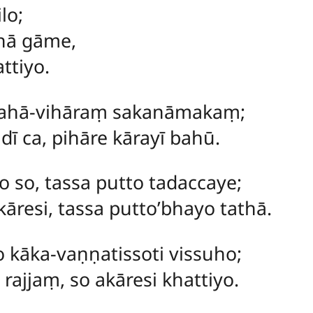
lo;
hā gāme,
ttiyo.
mahā-vihāraṃ sakanāmakaṃ;
 ca, pihāre kārayī bahū.
o so, tassa putto tadaccaye;
āresi, tassa putto’bhayo tathā.
kāka-vaṇṇatissoti vissuho;
rajjaṃ, so akāresi khattiyo.