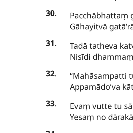
30
.
Pacchābhattaṃ g
Gāhayitvā gatā’
31
.
Tadā tatheva kat
Nisīdi dhammaṃ 
32
.
‘‘Mahāsampatti
Appamādo’va kāt
33
.
Evaṃ vutte tu sā
Yesaṃ no dārakā 