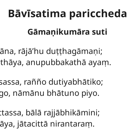
Bāvīsatima pariccheda
Gāmaṇikumāra suti
āna, rājā’hu duṭṭhagāmaṇi;
tthāya, anupubbakathā ayaṃ.
assa, rañño dutiyabhātiko;
go, nāmānu bhātuno piyo.
tassa, bālā rajjābhikāmini;
ya, jātacittā nirantaraṃ.