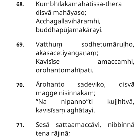
Kumbhīlakamahātissa-thera
.
68
disvā mahāyaso;
Acchagallavihāramhi,
buddhapūjamakārayi.
Vatthuṃ sodhetumāruḷho,
.
69
akāsacetiyaṅgaṇaṃ;
Kavisīse amaccamhi,
orohantomahīpati.
Ārohanto sadeviko, disvā
.
70
magge nisinnakaṃ;
‘‘Na nipanno’’ti kujjhitvā,
kavisīsaṃ aghātayi.
Sesā sattaamaccāvi, nibbinnā
.
71
tena rājinā;