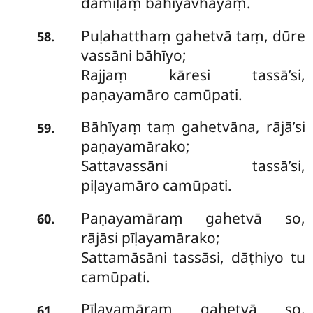
damiḷaṃ bāhiyavhayaṃ.
Puḷahatthaṃ gahetvā taṃ, dūre
.
58
vassāni bāhīyo;
Rajjaṃ kāresi tassā’si,
paṇayamāro camūpati.
Bāhīyaṃ taṃ gahetvāna, rājā’si
.
59
paṇayamārako;
Sattavassāni tassā’si,
piḷayamāro camūpati.
Paṇayamāraṃ gahetvā so,
.
60
rājāsi pīḷayamārako;
Sattamāsāni tassāsi, dāṭhiyo tu
camūpati.
Pīḷayamāraṃ gahetvā so,
.
61