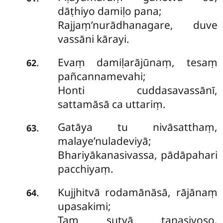
dāṭhiyo damiḷo pana;
Rajjaṃ’nurādhanagare, duve
vassāni kārayi.
Evaṃ damiḷarājūnaṃ, tesaṃ
.
62
pañcannamevahi;
Honti cuddasavassānī,
sattamāsā ca uttariṃ.
Gatāya tu nivāsatthaṃ,
.
63
malaye’nuladeviyā;
Bhariyākanasivassa, pādāpahari
pacchiyaṃ.
Kujjhitvā rodamānāsā, rājānaṃ
.
64
upasakimi;
Taṃ sutvā tanasivoso,