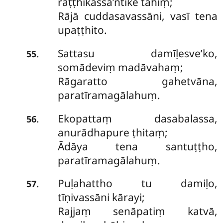
raṭṭhikassa’ntike tahiṃ;
Rājā cuddasavassāni, vasī tena
upaṭṭhito.
Sattasu damīḷesve’ko,
.
55
somādeviṃ madāvahaṃ;
Rāgaratto gahetvāna,
paratīramagālahuṃ.
Ekopattaṃ dasabalassa,
.
56
anurādhapure ṭhitaṃ;
Ādāya tena santuṭṭho,
paratīramagālahuṃ.
Puḷahattho tu damiḷo,
.
57
tīṇivassāni kārayi;
Rajjaṃ senāpatiṃ katvā,