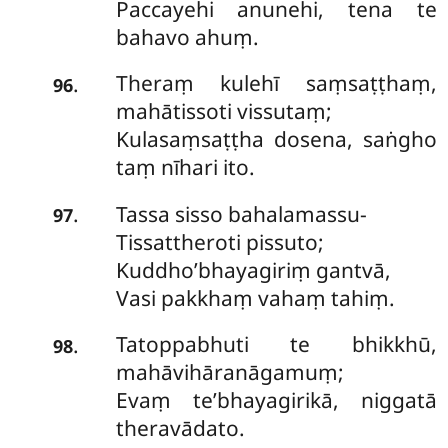
Paccayehi anunehi, tena te
bahavo ahuṃ.
Theraṃ kulehī saṃsaṭṭhaṃ,
.
96
mahātissoti vissutaṃ;
Kulasaṃsaṭṭha dosena, saṅgho
taṃ nīhari ito.
Tassa sisso bahalamassu-
.
97
Tissattheroti pissuto;
Kuddho’bhayagiriṃ gantvā,
Vasi pakkhaṃ vahaṃ tahiṃ.
Tatoppabhuti te bhikkhū,
.
98
mahāvihāranāgamuṃ;
Evaṃ te’bhayagirikā, niggatā
theravādato.