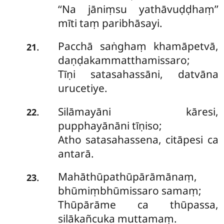
‘‘Na jāniṃsu yathāvuḍḍhaṃ’’
mīti taṃ paribhāsayi.
Pacchā saṅghaṃ khamāpetvā,
.
21
daṇḍakammatthamissaro;
Tīṇi satasahassāni, datvāna
urucetiye.
Silāmayāni kāresi,
.
22
pupphayānāni tīṇiso;
Atho satasahassena, citāpesi ca
antarā.
Mahāthūpathūpārāmānaṃ,
.
23
bhūmiṃbhūmissaro samaṃ;
Thūpārāme ca thūpassa,
silākañcuka muttamaṃ.