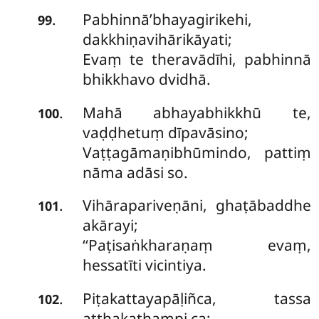
Pabhinnā’bhayagirikehi,
.
99
dakkhiṇavihārikāyati;
Evaṃ te theravādīhi, pabhinnā
bhikkhavo dvidhā.
Mahā abhayabhikkhū te,
.
100
vaḍḍhetuṃ dīpavāsino;
Vaṭṭagāmaṇibhūmindo, pattiṃ
nāma adāsi so.
Vihārapariveṇāni, ghaṭābaddhe
.
101
akārayi;
‘‘Paṭisaṅkharaṇaṃ evaṃ,
hessatīti vicintiya.
Piṭakattayapāḷiñca, tassa
.
102
aṭṭhakathampi ca;