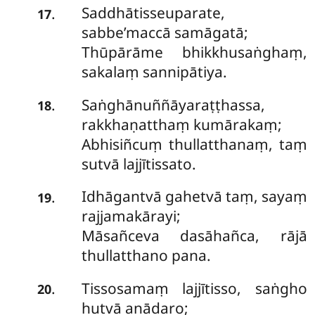
Saddhātisseuparate,
.
17
sabbe’maccā samāgatā;
Thūpārāme bhikkhusaṅghaṃ,
sakalaṃ sannipātiya.
Saṅghānuññāyaraṭṭhassa,
.
18
rakkhaṇatthaṃ kumārakaṃ;
Abhisiñcuṃ thullatthanaṃ, taṃ
sutvā lajjītissato.
Idhāgantvā gahetvā taṃ, sayaṃ
.
19
rajjamakārayi;
Māsañceva dasāhañca, rājā
thullatthano pana.
Tissosamaṃ lajjītisso, saṅgho
.
20
hutvā anādaro;