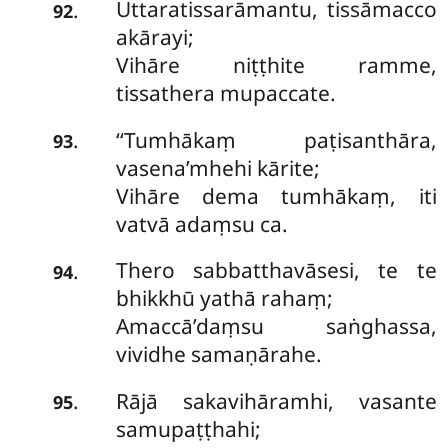
Uttaratissarāmantu, tissāmacco
.
92
akārayi;
Vihāre niṭṭhite ramme,
tissathera mupaccate.
‘‘Tumhākaṃ paṭisanthāra,
.
93
vasena’mhehi kārite;
Vihāre dema tumhākaṃ, iti
vatvā adaṃsu ca.
Thero sabbatthavāsesi, te te
.
94
bhikkhū yathā rahaṃ;
Amaccā’daṃsu saṅghassa,
vividhe samaṇārahe.
Rājā sakavihāramhi, vasante
.
95
samupaṭṭhahi;