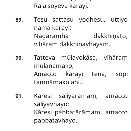
Rājā soyeva kārayi.
Tesu sattasu yodhesu, uttiyo
.
89
nāma kārayi;
Nagaramhā dakkhiṇato,
vihāraṃ dakkhiṇavhayaṃ.
Tatteva
mūlavokāsa, vīhāraṃ
.
90
mūlanāmako;
Amacco kārayī tena, sopi
taṃnāmako ahu.
Kāresi sāliyārāmaṃ, amacco
.
91
sāliyavhayo;
Kāresi pabbatārāmaṃ, amacco
pabbatavhayo.