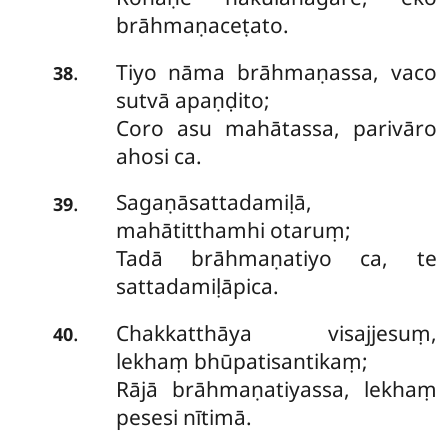
brāhmaṇaceṭato.
Tiyo
nāma brāhmaṇassa, vaco
.
38
sutvā apaṇḍito;
Coro asu mahātassa, parivāro
ahosi ca.
Sagaṇāsattadamiḷā,
.
39
mahātitthamhi otaruṃ;
Tadā brāhmaṇatiyo ca, te
sattadamiḷāpica.
Chakkatthāya visajjesuṃ,
.
40
lekhaṃ bhūpatisantikaṃ;
Rājā brāhmaṇatiyassa, lekhaṃ
pesesi nītimā.