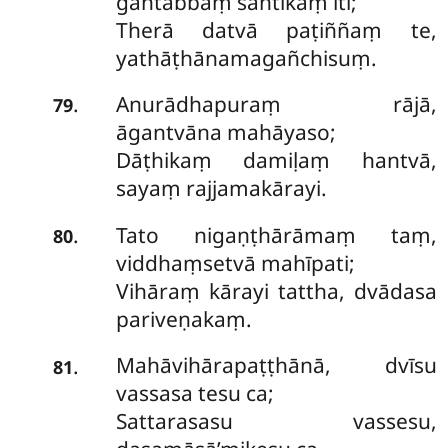
gantabbaṃ santikaṃ iti;
Therā datvā paṭiññaṃ te,
yathāṭhānamagañchisuṃ.
Anurādhapuraṃ rājā,
.
79
āgantvāna mahāyaso;
Dāṭhikaṃ damiḷaṃ hantvā,
sayaṃ rajjamakārayi.
Tato nigaṇṭhārāmaṃ taṃ,
.
80
viddhaṃsetvā mahīpati;
Vihāraṃ kārayi tattha, dvādasa
pariveṇakaṃ.
Mahāvihārapaṭṭhānā, dvīsu
.
81
vassasa tesu ca;
Sattarasasu vassesu,