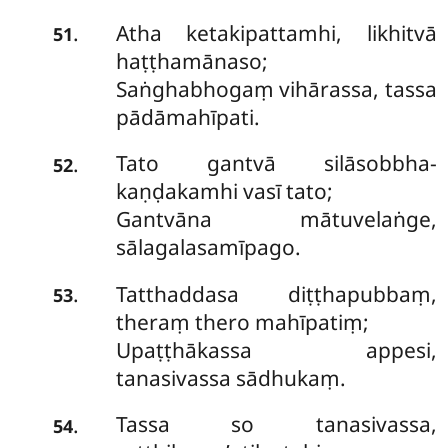
Atha
ketakipattamhi, likhitvā
.
51
haṭṭhamānaso;
Saṅghabhogaṃ vihārassa, tassa
pādāmahīpati.
Tato gantvā silāsobbha-
.
52
kaṇḍakamhi vasī tato;
Gantvāna mātuvelaṅge,
sālagalasamīpago.
Tatthaddasa diṭṭhapubbaṃ,
.
53
theraṃ thero mahīpatiṃ;
Upaṭṭhākassa appesi,
tanasivassa sādhukaṃ.
Tassa so tanasivassa,
.
54