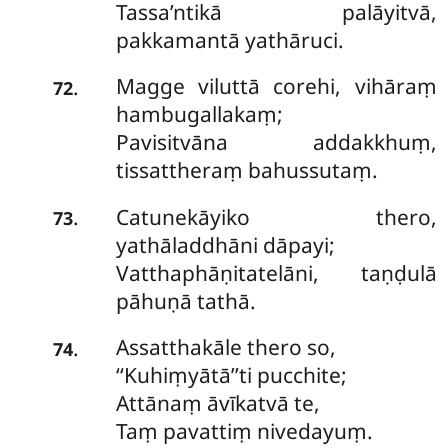
Tassa’ntikā palāyitvā,
pakkamantā yathāruci.
Magge viluttā corehi, vihāraṃ
.
72
hambugallakaṃ;
Pavisitvāna addakkhuṃ,
tissattheraṃ bahussutaṃ.
Catunekāyiko thero,
.
73
yathāladdhāni dāpayi;
Vatthaphāṇitatelāni, taṇḍulā
pāhuṇā tathā.
Assatthakāle thero so,
.
74
‘‘Kuhiṃyātā’’ti pucchite;
Attānaṃ āvīkatvā te,
Taṃ pavattiṃ nivedayuṃ.