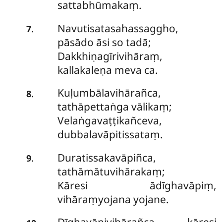
sattabhūmakaṃ.
Navutisatasahassaggho,
.
7
pāsādo āsi so tadā;
Dakkhiṇagīrivihāraṃ,
kallakaleṇa meva ca.
Kuḷumbālavihārañca,
.
8
tathāpettaṅga vālikaṃ;
Velaṅgavaṭṭikañceva,
dubbalavāpitissataṃ.
Duratissakavāpiñca,
.
9
tathāmātuvihārakaṃ;
Kāresi ādīghavāpiṃ,
vihāraṃyojana yojane.