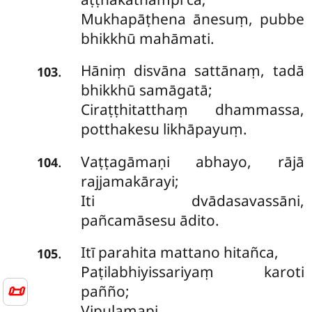
Mukhapāṭhena ānesuṃ, pubbe
bhikkhū mahāmati.
Hāniṃ
disvāna sattānaṃ, tadā
.
103
bhikkhū samāgatā;
Ciraṭṭhitatthaṃ dhammassa,
potthakesu likhāpayuṃ.
Vaṭṭagāmaṇi abhayo, rājā
.
104
rajjamakārayi;
Iti dvādasavassāni,
pañcamāsesu ādito.
Itī parahita mattano hitañca,
.
105
Paṭilabhiyissariyaṃ karoti
📜
pañño;
Vipulamapi