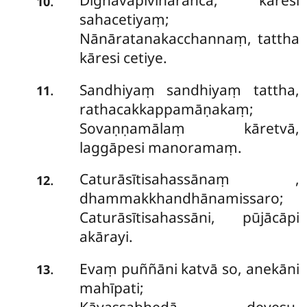
Dīghavāpivihārañca, kāresi
.
10
sahacetiyaṃ;
Nānāratanakacchannaṃ, tattha
kāresi cetiye.
Sandhiyaṃ sandhiyaṃ tattha,
.
11
rathacakkappamāṇakaṃ;
Sovaṇṇamālaṃ kāretvā,
laggāpesi manoramaṃ.
Caturāsītisahassānaṃ
,
.
12
dhammakkhandhānamissaro;
Caturāsītisahassāni, pūjācāpi
akārayi.
Evaṃ puññāni katvā so, anekāni
.
13
mahīpati;