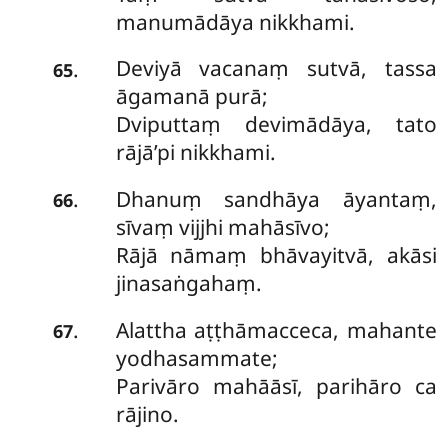
manumādāya nikkhami.
Deviyā
vacanaṃ sutvā, tassa
.
65
āgamanā purā;
Dviputtaṃ devimādāya, tato
rājā’pi nikkhami.
Dhanuṃ sandhāya āyantaṃ,
.
66
sīvaṃ vijjhi mahāsīvo;
Rājā nāmaṃ bhāvayitvā, akāsi
jinasaṅgahaṃ.
Alattha aṭṭhāmacceca, mahante
.
67
yodhasammate;
Parivāro mahāāsī, parihāro ca
rājino.