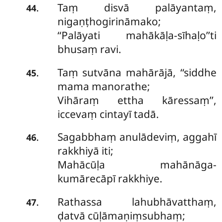
Taṃ disvā palāyantaṃ,
.
44
nigaṇṭhogirināmako;
‘‘Palāyati mahākāḷa-sīhaḷo’’ti
bhusaṃ ravi.
Taṃ sutvāna mahārājā, ‘‘siddhe
.
45
mama manorathe;
Vihāraṃ ettha kāressaṃ’’,
iccevaṃ cintayī tadā.
Sagabbhaṃ anulādeviṃ, aggahī
.
46
rakkhiyā iti;
Mahācūḷa mahānāga-
kumārecāpī rakkhiye.
Rathassa lahubhāvatthaṃ,
.
47
ḍatvā cūḷāmaṇiṃsubhaṃ;