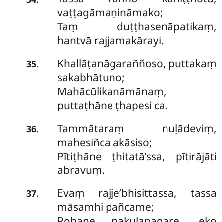
vaṭṭagāmaṇināmako;
Taṃ duṭṭhasenāpatikaṃ,
hantvā rajjamakārayi.
Khallāṭanāgaraññoso, puttakaṃ
.
35
sakabhātuno;
Mahācūlikanāmānaṃ,
puttaṭhāne ṭhapesi ca.
Tammātaraṃ nuḷādeviṃ,
.
36
mahesiñca akāsiso;
Pītiṭhāne ṭhitatā’ssa, pītirājāti
abravuṃ.
Evaṃ rajje’bhisittassa, tassa
.
37
māsamhi pañcame;
Rohaṇe nakulanagare, eko