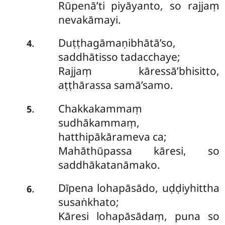
Rūpenā’ti piyāyanto, so rajjaṃ
nevakāmayi.
Duṭṭhagāmaṇibhātā’so,
.
4
saddhātisso tadacchaye;
Rajjaṃ kāressā’bhisitto,
aṭṭhārassa samā’samo.
Chakkakammaṃ
.
5
sudhākammaṃ,
hatthipākārameva ca;
Mahāthūpassa kāresi, so
saddhākatanāmako.
Dīpena lohapāsādo, uḍḍiyhittha
.
6
susaṅkhato;
Kāresi lohapāsādaṃ, puna so