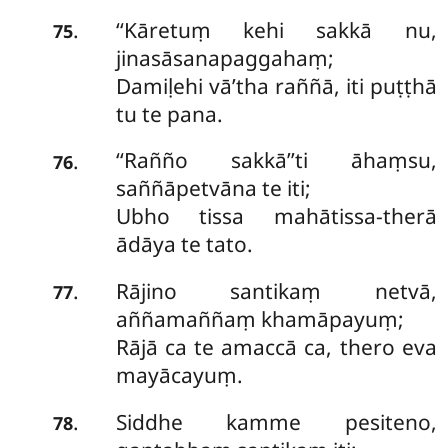
‘‘Kāretuṃ kehi sakkā nu,
.
75
jinasāsanapaggahaṃ;
Damiḷehi vā’tha raññā, iti puṭṭhā
tu te pana.
‘‘Rañño sakkā’’ti āhaṃsu,
.
76
saññāpetvāna te iti;
Ubho tissa mahātissa-therā
ādāya te tato.
Rājino santikaṃ netvā,
.
77
aññamaññaṃ khamāpayuṃ;
Rājā ca te amaccā ca, thero eva
mayācayuṃ.
Siddhe
kamme pesiteno,
.
78