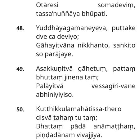
Otāresi somadeviṃ,
tassa’nuññāya bhūpati.
Yuddhāyagamaneyeva, puttake
.
48
dve ca deviyo;
Gāhayitvāna nikkhanto, saṅkito
so parājaye.
Asakkuṇitvā gāhetuṃ, pattaṃ
.
49
bhuttaṃ jinena taṃ;
Palāyitvā vessagīri-vane
abhiniyiyiso.
Kutthikkulamahātissa-thero
.
50
disvā tahaṃ tu taṃ;
Bhattaṃ pādā anāmaṭṭhaṃ,
piṇḍadānaṃ vivajjiya.