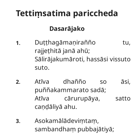
Tettiṃsatima pariccheda
Dasarājako
Duṭṭhagāmaṇirañño
tu,
.
1
rajjeṭhitā janā ahū;
Sālirājakumāroti, hassāsi vissuto
suto.
Atīva dhañño so āsi,
.
2
puññakammarato sadā;
Atīva cārurupāya, satto
caṇḍāliyā ahu.
Asokamālādeviṃtaṃ,
.
3
sambandhaṃ pubbajātiyā;