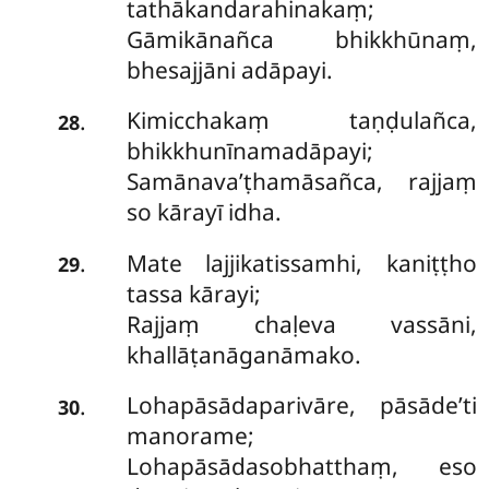
tathākandarahinakaṃ;
Gāmikānañca bhikkhūnaṃ,
bhesajjāni adāpayi.
Kimicchakaṃ taṇḍulañca,
.
28
bhikkhunīnamadāpayi;
Samānava’ṭhamāsañca, rajjaṃ
so kārayī idha.
Mate lajjikatissamhi, kaniṭṭho
.
29
tassa kārayi;
Rajjaṃ chaḷeva vassāni,
khallāṭanāganāmako.
Lohapāsādaparivāre, pāsāde’ti
.
30
manorame;
Lohapāsādasobhatthaṃ, eso