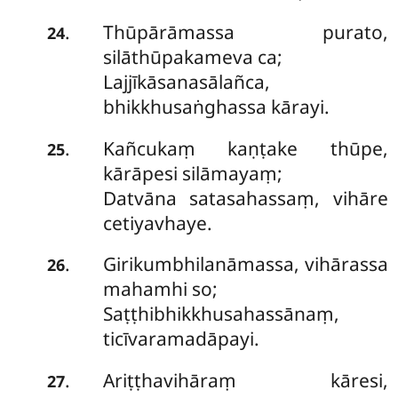
Thūpārāmassa purato,
.
24
silāthūpakameva ca;
Lajjīkāsanasālañca,
bhikkhusaṅghassa kārayi.
Kañcukaṃ
kaṇṭake thūpe,
.
25
kārāpesi silāmayaṃ;
Datvāna satasahassaṃ, vihāre
cetiyavhaye.
Girikumbhilanāmassa, vihārassa
.
26
mahamhi so;
Saṭṭhibhikkhusahassānaṃ,
ticīvaramadāpayi.
Ariṭṭhavihāraṃ kāresi,
.
27