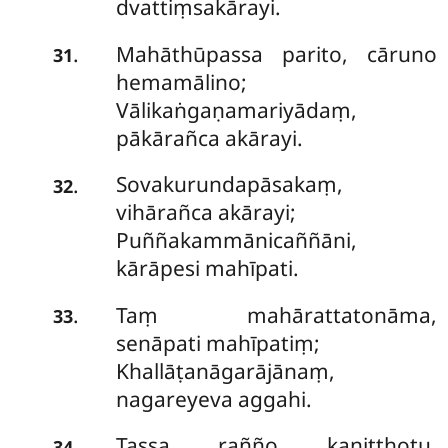
dvattiṃsakārayi.
Mahāthūpassa parito, cāruno
.
31
hemamālino;
Vālikaṅgaṇamariyādaṃ,
pākārañca akārayi.
Sovakurundapāsakaṃ,
.
32
vihārañca akārayi;
Puññakammānicaññāni,
kārāpesi mahīpati.
Taṃ mahārattatonāma,
.
33
senāpati mahīpatiṃ;
Khallāṭanāgarājānaṃ,
nagareyeva aggahi.
Tassa rañño kaniṭṭhotu,
.
34