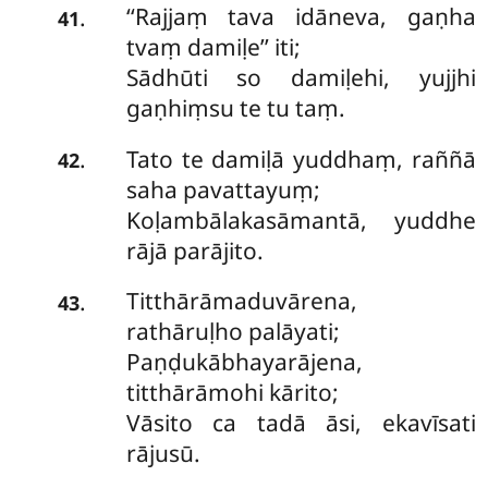
‘‘Rajjaṃ tava idāneva, gaṇha
.
41
tvaṃ damiḷe’’ iti;
Sādhūti so damiḷehi, yujjhi
gaṇhiṃsu te tu taṃ.
Tato te damiḷā yuddhaṃ, raññā
.
42
saha pavattayuṃ;
Koḷambālakasāmantā, yuddhe
rājā parājito.
Titthārāmaduvārena,
.
43
rathāruḷho palāyati;
Paṇḍukābhayarājena,
titthārāmohi kārito;
Vāsito ca tadā āsi, ekavīsati
rājusū.