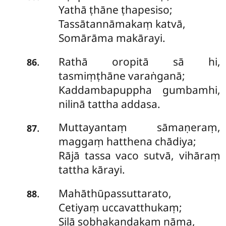
Yathā ṭhāne ṭhapesiso;
Tassātannāmakaṃ katvā,
Somārāma makārayi.
Rathā oropitā sā hi,
.
86
tasmiṃṭhāne varaṅganā;
Kaddambapuppha gumbamhi,
nilinā tattha addasa.
Muttayantaṃ sāmaṇeraṃ,
.
87
maggaṃ hatthena chādiya;
Rājā tassa vaco sutvā, vihāraṃ
tattha kārayi.
Mahāthūpassuttarato,
.
88
Cetiyaṃ uccavatthukaṃ;
Silā sobhakaṇḍakaṃ nāma,