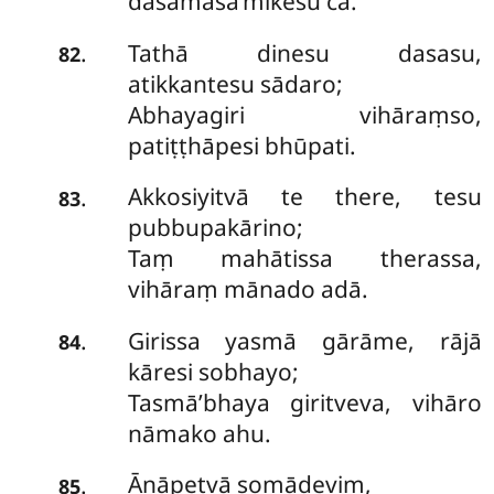
dasamāsā’mikesu ca.
Tathā dinesu dasasu,
.
82
atikkantesu sādaro;
Abhayagiri vihāraṃso,
patiṭṭhāpesi bhūpati.
Akkosiyitvā te there, tesu
.
83
pubbupakārino;
Taṃ mahātissa therassa,
vihāraṃ mānado adā.
Girissa yasmā gārāme, rājā
.
84
kāresi sobhayo;
Tasmā’bhaya giritveva, vihāro
nāmako ahu.
Āṇāpetvā somādeviṃ,
.
85