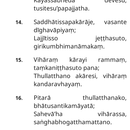
Kāyassabhedā devesu,
tusitesu’papajjatha.
Saddhātissapakārāje, vasante
.
14
dīghavāpiyaṃ;
Lajjītisso jeṭṭhasuto,
girikumbhimanāmakaṃ.
Vihāraṃ kārayi rammaṃ,
.
15
taṃkaniṭṭhasuto pana;
Thullatthano akāresi, vihāraṃ
kandaravhayaṃ.
Pitarā thullatthanako,
.
16
bhātusantikamāyatā;
Sahevā’ha vihārassa,
saṅghabhogatthamattano.