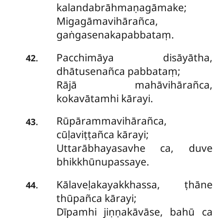
kalandabrāhmaṇagāmake;
Migagāmavihārañca,
gaṅgasenakapabbataṃ.
Pacchimāya disāyātha,
.
42
dhātusenañca pabbataṃ;
Rājā mahāvihārañca,
kokavātamhi kārayi.
Rūpārammavihārañca,
.
43
cūḷaviṭṭañca kārayi;
Uttarābhayasavhe ca, duve
bhikkhūnupassaye.
Kālaveḷakayakkhassa, ṭhāne
.
44
thūpañca kārayi;
Dīpamhi jiṇṇakāvāse, bahū ca