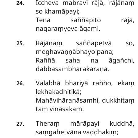
Iccheva mabravī rājā, rājānaṃ
.
24
so khamāpayi;
Tena saññāpito rājā,
nagaraṃyeva āgami.
Rājānaṃ saññapetvā so,
.
25
meghavaṇṇābhayo pana;
Raññā saha na āgañchi,
dabbasambhārakāraṇā.
Valabhā bhariyā rañño, ekaṃ
.
26
lekhakadhītikā;
Mahāvihāranāsamhi, dukkhitaṃ
taṃ vināsakaṃ.
Theraṃ mārāpayi kuddhā,
.
27
saṃgahetvāna vaḍḍhakiṃ;