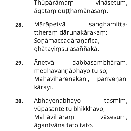
Thūpārāmaṃ vināsetuṃ,
āgataṃ duṭṭhamānasaṃ.
Mārāpetvā saṅghamitta-
.
28
ttheraṃ dāruṇakārakaṃ;
Soṇāmaccadāraṇañca,
ghātayiṃsu asaññakā.
Ānetvā dabbasambhāraṃ,
.
29
meghavaṇṇābhayo tu so;
Mahāvihārenekāni, pariveṇāni
kārayi.
Abhayenabhayo tasmiṃ,
.
30
vūpasante tu bhikkhavo;
Mahāvihāraṃ vāsesuṃ,
āgantvāna tato tato.