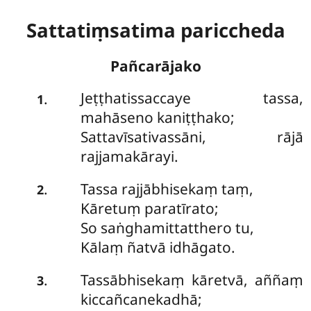
Sattatiṃsatima pariccheda
Pañcarājako
Jeṭṭhatissaccaye tassa,
.
1
mahāseno kaniṭṭhako;
Sattavīsativassāni, rājā
rajjamakārayi.
Tassa rajjābhisekaṃ taṃ,
.
2
Kāretuṃ paratīrato;
So saṅghamittatthero tu,
Kālaṃ ñatvā idhāgato.
Tassābhisekaṃ kāretvā, aññaṃ
.
3
kiccañcanekadhā;