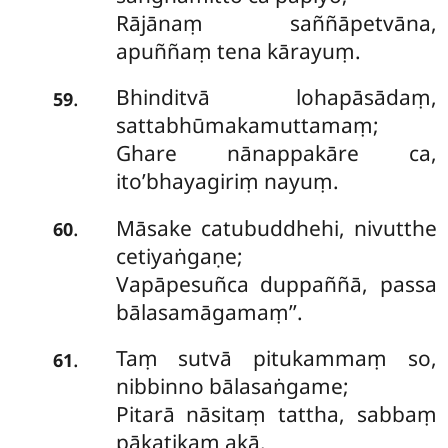
Rājānaṃ saññāpetvāna,
apuññaṃ tena kārayuṃ.
Bhinditvā lohapāsādaṃ,
.
59
sattabhūmakamuttamaṃ;
Ghare nānappakāre ca,
ito’bhayagiriṃ nayuṃ.
Māsake catubuddhehi, nivutthe
.
60
cetiyaṅgaṇe;
Vapāpesuñca duppaññā, passa
bālasamāgamaṃ’’.
Taṃ
sutvā pitukammaṃ so,
.
61
nibbinno bālasaṅgame;
Pitarā nāsitaṃ tattha, sabbaṃ
pākatikaṃ akā.