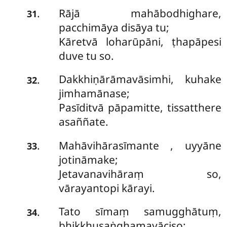
Rājā mahābodhighare,
.
31
pacchimāya disāya tu;
Kāretvā loharūpāni, ṭhapāpesi
duve tu so.
Dakkhiṇārāmavāsimhi, kuhake
.
32
jimhamānase;
Pasīditvā pāpamitte, tissatthere
asaññate.
Mahāvihārasīmante
, uyyāne
.
33
jotināmake;
Jetavanavihāraṃ so,
vārayantopi kārayi.
Tato sīmaṃ samugghātuṃ,
.
34
bhikkhusaṅghamayāciso;