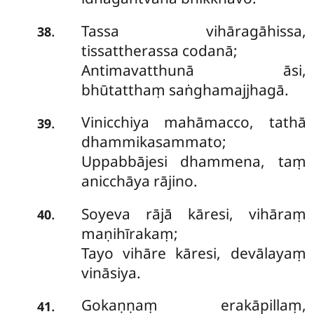
Tassa vihāragāhissa,
.
38
tissattherassa codanā;
Antimavatthunā āsi,
bhūtatthaṃ saṅghamajjhagā.
Vinicchiya mahāmacco, tathā
.
39
dhammikasammato;
Uppabbājesi dhammena, taṃ
anicchāya rājino.
Soyeva rājā kāresi, vihāraṃ
.
40
maṇihīrakaṃ;
Tayo vihāre kāresi, devālayaṃ
vināsiya.
Gokaṇṇaṃ erakāpillaṃ,
.
41