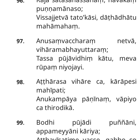
96
puṇṇamānaso;
Vissajjetvā tato’kāsi, dāṭhādhātu
mahāmahaṃ.
Anusaṃvaccharaṃ netvā,
.
97
vihāramabhayuttaraṃ;
Tassa pūjāvidhiṃ kātu, meva
rūpaṃ niyojayi.
Aṭṭhārasa vihāre ca, kārāpesi
.
98
mahīpati;
Anukampāya pāṇīnaṃ, vāpiyo
ca thirodikā.
Bodhi pūjādi puññāni,
.
99
appameyyāni kāriya;
Aṭṭhavīsatime vasse, gabho so