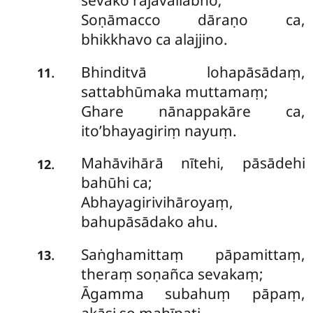
sevako rājavallabho;
Soṇāmacco dāraṇo ca,
bhikkhavo ca alajjino.
Bhinditvā lohapāsādaṃ,
.
11
sattabhūmaka muttamaṃ;
Ghare nānappakāre ca,
ito’bhayagiriṃ nayuṃ.
Mahāvihārā nītehi, pāsādehi
.
12
bahūhi ca;
Abhayagirivihāroyaṃ,
bahupāsādako ahu.
Saṅghamittaṃ pāpamittaṃ,
.
13
theraṃ soṇañca sevakaṃ;
Āgamma subahuṃ pāpaṃ,