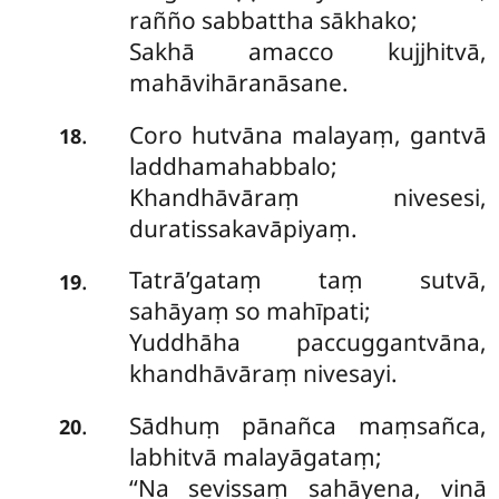
rañño sabbattha sākhako;
Sakhā amacco kujjhitvā,
mahāvihāranāsane.
Coro hutvāna malayaṃ, gantvā
.
18
laddhamahabbalo;
Khandhāvāraṃ nivesesi,
duratissakavāpiyaṃ.
Tatrā’gataṃ
taṃ sutvā,
.
19
sahāyaṃ so mahīpati;
Yuddhāha paccuggantvāna,
khandhāvāraṃ nivesayi.
Sādhuṃ pānañca maṃsañca,
.
20
labhitvā malayāgataṃ;
‘‘Na sevissaṃ sahāyena, vinā