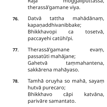
Rājā moggaliputtassa,
therassā’gamane viya.
Datvā tattha mahādānaṃ,
.
76
kapaṇaddhivanibbake;
Bhikkhavopi ca tosetvā,
paccayehi catūhi’pi.
Therassā’gamane evaṃ,
.
77
passatūti mahājane;
Gahetvā taṃmahantena,
sakkārena mahāyaso.
Tamhā oruyha so mahā, sayaṃ
.
78
hutvā purecaro;
Bhikkhavo cāpi katvāna,
parivāre samantato.