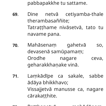
pabbapakkhe tu sattame.
Dine netvā cetiyamba-thale
.
69
therambasaññite;
Tatraṭṭhame nivāsetvā, tato tu
navame pana.
Mahāsenaṃ gahetvā so,
.
70
devasenā samūpamaṃ;
Orodhe nagare ceva,
geharakkhaṇake vinā.
Laṃkādīpe ca sakale, sabbe
.
71
ādāya bhikkhavo;
Vissajjetvā manusse ca, nagare
cārakaṭṭhite.