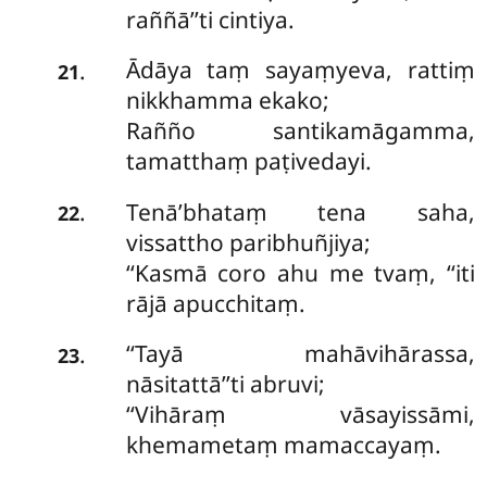
raññā’’ti cintiya.
Ādāya taṃ sayaṃyeva, rattiṃ
.
21
nikkhamma ekako;
Rañño santikamāgamma,
tamatthaṃ paṭivedayi.
Tenā’bhataṃ tena saha,
.
22
vissattho paribhuñjiya;
‘‘Kasmā coro ahu me tvaṃ, ‘‘iti
rājā apucchitaṃ.
‘‘Tayā mahāvihārassa,
.
23
nāsitattā’’ti abruvi;
‘‘Vihāraṃ vāsayissāmi,
khemametaṃ mamaccayaṃ.