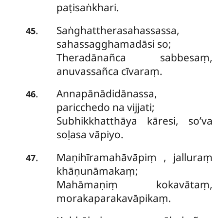
paṭisaṅkhari.
Saṅghattherasahassassa,
.
45
sahassagghamadāsi so;
Theradānañca sabbesaṃ,
anuvassañca cīvaraṃ.
Annapānādidānassa,
.
46
paricchedo na vijjati;
Subhikkhatthāya kāresi, so’va
soḷasa vāpiyo.
Maṇihīramahāvāpiṃ
, jalluraṃ
.
47
khāṇunāmakaṃ;
Mahāmaṇiṃ kokavātaṃ,
morakaparakavāpikaṃ.