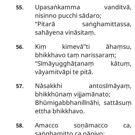
Upasaṅkamma vanditvā,
.
55
nisinno pucchi sādaro;
‘‘Pitarā saṅghamittassa,
sahāyena vināsitaṃ.
Kiṃ kimevā’’ti āhaṃsu,
.
56
bhikkhavo taṃ narissaraṃ;
‘‘Sīmāyugghāṭanaṃ kātuṃ,
vāyamitvāpi te pitā.
Nāsakkhi antosīmāyaṃ,
.
57
bhikkhūnaṃ vijjamānato;
Bhūmigabbhanilīnāhi, sattāsuṃ
ettha bhikkhavo.
Amacco soṇāmacco ca,
.
58
saṅghamitto ca pāpiyo;