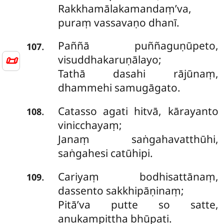
Rakkhamālakamandaṃ’va,
puraṃ vassavaṇo dhanī.
Paññā puññaguṇūpeto,
.
107
📜
visuddhakaruṇālayo;
Tathā dasahi rājūnaṃ,
dhammehi samugāgato.
Catasso agati hitvā, kārayanto
.
108
vinicchayaṃ;
Janaṃ saṅgahavatthūhi,
saṅgahesi catūhipi.
Cariyaṃ bodhisattānaṃ,
.
109
dassento sakkhipāṇinaṃ;
Pitā’va putte so satte,
anukampittha bhūpati.