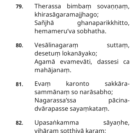
Therassa bimbaṃ sovaṇṇaṃ,
.
79
khirasāgaramajjhago;
Sañjhā ghanaparikkhitto,
hemameru’va sobhatha.
Vesālinagaraṃ suttaṃ,
.
80
desetuṃ lokanāyako;
Agamā evamevāti, dassesi ca
mahājanaṃ.
Evaṃ karonto sakkāra-
.
81
sammānaṃ so narāsabho;
Nagarassa’ssa pācina-
dvārapasse sayaṃkataṃ.
Upasaṅkamma sāyaṇhe,
.
82
vihāraṃ sotthiyā karaṃ;