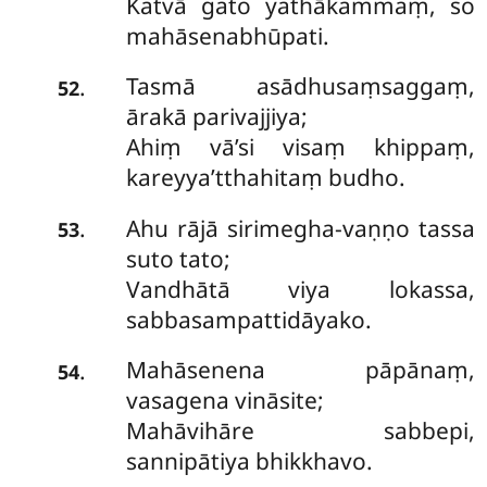
Katvā gato yathākammaṃ, so
mahāsenabhūpati.
Tasmā asādhusaṃsaggaṃ,
.
52
ārakā parivajjiya;
Ahiṃ vā’si visaṃ khippaṃ,
kareyya’tthahitaṃ budho.
Ahu rājā sirimegha-vaṇṇo tassa
.
53
suto tato;
Vandhātā viya lokassa,
sabbasampattidāyako.
Mahāsenena pāpānaṃ,
.
54
vasagena vināsite;
Mahāvihāre sabbepi,
sannipātiya bhikkhavo.