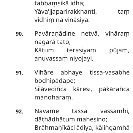
tabbaṃsikā idha;
Yāva’jjaparirakkhanti, taṃ
vidhiṃ na vināsiya.
Pavāraṇādine netvā, vihāraṃ
.
90
nagarā tato;
Kātuṃ terasiyaṃ pūjaṃ,
anuvassaṃ niyojayi.
Vihāre abhaye tissa-vasabhe
.
91
bodhipādape;
Silāvediñca kāresi, pākārañca
manoharaṃ.
Navame tassa vassamhi,
.
92
dāṭhādhātuṃ mahesino;
Brāhmaṇīkāci ādiya, kāliṅgamhā