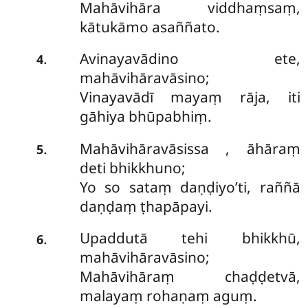
Mahāvihāra viddhaṃsaṃ,
kātukāmo asaññato.
Avinayavādino ete,
.
4
mahāvihāravāsino;
Vinayavādī mayaṃ rāja, iti
gāhiya bhūpabhiṃ.
Mahāvihāravāsissa
, āhāraṃ
.
5
deti bhikkhuno;
Yo so sataṃ daṇḍiyo’ti, raññā
daṇḍaṃ ṭhapāpayi.
Upaddutā tehi bhikkhū,
.
6
mahāvihāravāsino;
Mahāvihāraṃ chaḍḍetvā,
malayaṃ rohaṇaṃ aguṃ.