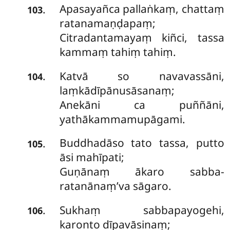
Apasayañca
pallaṅkaṃ, chattaṃ
.
103
ratanamaṇḍapaṃ;
Citradantamayaṃ kiñci, tassa
kammaṃ tahiṃ tahiṃ.
Katvā so navavassāni,
.
104
laṃkādīpānusāsanaṃ;
Anekāni ca puññāni,
yathākammamupāgami.
Buddhadāso tato tassa, putto
.
105
āsi mahīpati;
Guṇānaṃ ākaro sabba-
ratanānaṃ’va sāgaro.
Sukhaṃ sabbapayogehi,
.
106
karonto dīpavāsinaṃ;