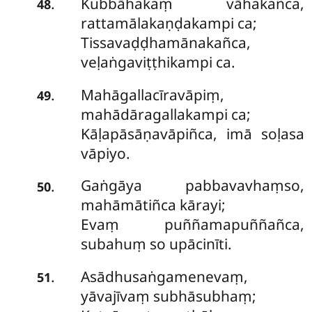
Kubbāhakaṃ vāhakañca,
.
48
rattamālakaṇḍakampi ca;
Tissavaḍḍhamānakañca,
veḷaṅgaviṭṭhikampi ca.
Mahāgallacīravāpiṃ,
.
49
mahādāragallakampi ca;
Kāḷapāsāṇavāpiñca, imā soḷasa
vāpiyo.
Gaṅgāya pabbavavhaṃso,
.
50
mahāmātiñca kārayi;
Evaṃ puññamapuññañca,
subahuṃ so upācinīti.
Asādhusaṅgamenevaṃ,
.
51
yāvajīvaṃ subhāsubhaṃ;