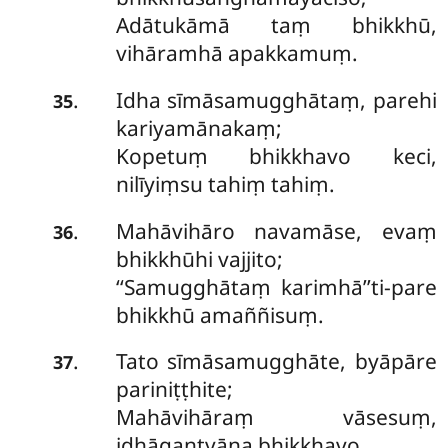
Adātukāmā taṃ bhikkhū,
vihāramhā apakkamuṃ.
Idha sīmāsamugghātaṃ, parehi
.
35
kariyamānakaṃ;
Kopetuṃ bhikkhavo keci,
nilīyiṃsu tahiṃ tahiṃ.
Mahāvihāro navamāse, evaṃ
.
36
bhikkhūhi vajjito;
‘‘Samugghātaṃ karimhā’’ti-pare
bhikkhū amaññisuṃ.
Tato sīmāsamugghāte, byāpāre
.
37
pariniṭṭhite;
Mahāvihāraṃ vāsesuṃ,
idhāgantvāna bhikkhavo.