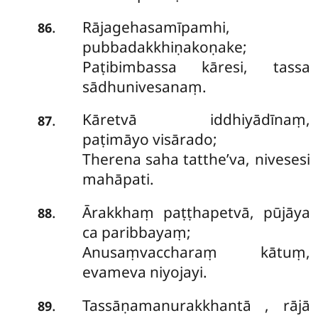
Rājagehasamīpamhi,
.
86
pubbadakkhiṇakoṇake;
Paṭibimbassa kāresi, tassa
sādhunivesanaṃ.
Kāretvā iddhiyādīnaṃ,
.
87
paṭimāyo visārado;
Therena saha tatthe’va, nivesesi
mahāpati.
Ārakkhaṃ paṭṭhapetvā, pūjāya
.
88
ca paribbayaṃ;
Anusaṃvaccharaṃ kātuṃ,
evameva niyojayi.
Tassāṇamanurakkhantā
, rājā
.
89