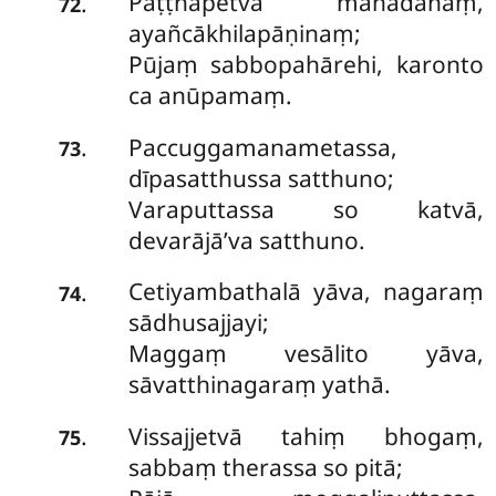
Paṭṭhapetvā mahādānaṃ,
.
72
ayañcākhilapāṇinaṃ;
Pūjaṃ sabbopahārehi, karonto
ca anūpamaṃ.
Paccuggamanametassa,
.
73
dīpasatthussa satthuno;
Varaputtassa so katvā,
devarājā’va satthuno.
Cetiyambathalā yāva, nagaraṃ
.
74
sādhusajjayi;
Maggaṃ vesālito yāva,
sāvatthinagaraṃ yathā.
Vissajjetvā
tahiṃ bhogaṃ,
.
75
sabbaṃ therassa so pitā;