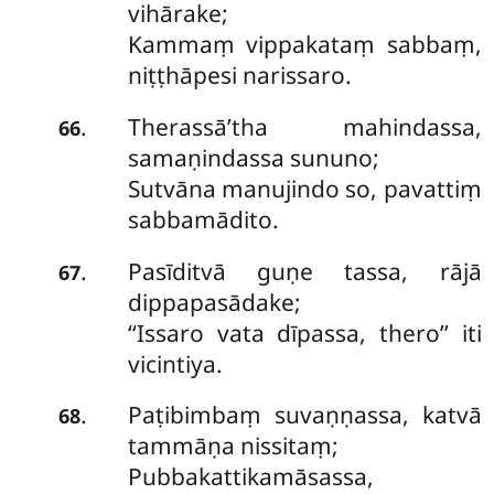
vihārake;
Kammaṃ vippakataṃ sabbaṃ,
niṭṭhāpesi narissaro.
Therassā’tha mahindassa,
.
66
samaṇindassa sununo;
Sutvāna manujindo so, pavattiṃ
sabbamādito.
Pasīditvā guṇe tassa, rājā
.
67
dippapasādake;
‘‘Issaro vata dīpassa, thero’’ iti
vicintiya.
Paṭibimbaṃ suvaṇṇassa, katvā
.
68
tammāṇa nissitaṃ;
Pubbakattikamāsassa,