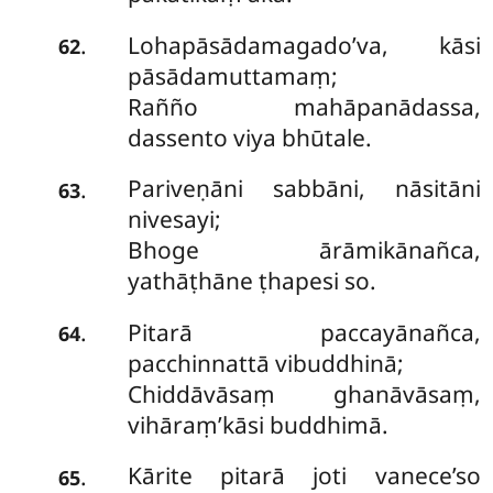
Lohapāsādamagado’va, kāsi
.
62
pāsādamuttamaṃ;
Rañño mahāpanādassa,
dassento viya bhūtale.
Pariveṇāni sabbāni, nāsitāni
.
63
nivesayi;
Bhoge ārāmikānañca,
yathāṭhāne ṭhapesi so.
Pitarā paccayānañca,
.
64
pacchinnattā vibuddhinā;
Chiddāvāsaṃ ghanāvāsaṃ,
vihāraṃ’kāsi buddhimā.
Kārite pitarā joti vanece’so
.
65