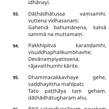
idhānayi.
Dāṭhādhātussa vaṃsamhi,
.
93
vuttena vidhasanaṃ;
Gahetvā bahumānena, katvā
sammā na muttamaṃ.
Pakkhipitvā karaṇḍamhi,
.
94
visuddhaphalikumbhavhe;
Devānaṃpiyatissena,
rājavatthumhi kārite.
Dhammacakkavhaye gehe,
.
95
vaḍḍhayittha mahīpati;
Tato paṭṭhāya taṃ gehaṃ,
dāṭhādhātugharaṃ ahu.
Rājā satasahassānaṃ, navakaṃ
.