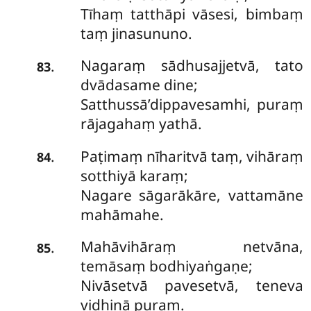
Tīhaṃ tatthāpi vāsesi, bimbaṃ
taṃ jinasununo.
Nagaraṃ sādhusajjetvā, tato
.
83
dvādasame dine;
Satthussā’dippavesamhi, puraṃ
rājagahaṃ yathā.
Paṭimaṃ nīharitvā taṃ, vihāraṃ
.
84
sotthiyā karaṃ;
Nagare sāgarākāre, vattamāne
mahāmahe.
Mahāvihāraṃ netvāna,
.
85
temāsaṃ bodhiyaṅgaṇe;
Nivāsetvā pavesetvā, teneva
vidhinā puraṃ.