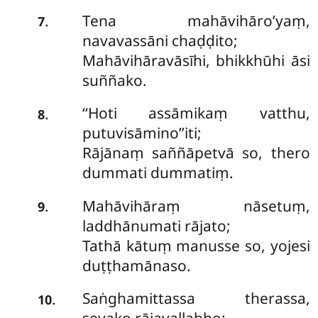
Tena mahāvihāro’yaṃ,
.
7
navavassāni chaḍḍito;
Mahāvihāravāsīhi, bhikkhūhi āsi
suññako.
‘‘Hoti assāmikaṃ vatthu,
.
8
putuvisāmino’’iti;
Rājānaṃ saññāpetvā so, thero
dummati dummatiṃ.
Mahāvihāraṃ nāsetuṃ,
.
9
laddhānumati rājato;
Tathā kātuṃ manusse so, yojesi
duṭṭhamānaso.
Saṅghamittassa therassa,
.
10