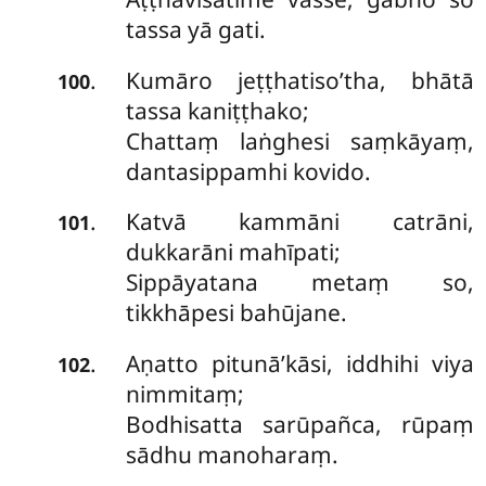
tassa yā gati.
Kumāro jeṭṭhatiso’tha, bhātā
.
100
tassa kaniṭṭhako;
Chattaṃ laṅghesi saṃkāyaṃ,
dantasippamhi kovido.
Katvā kammāni catrāni,
.
101
dukkarāni mahīpati;
Sippāyatana metaṃ so,
tikkhāpesi bahūjane.
Aṇatto pitunā’kāsi, iddhihi viya
.
102
nimmitaṃ;
Bodhisatta sarūpañca, rūpaṃ
sādhu manoharaṃ.