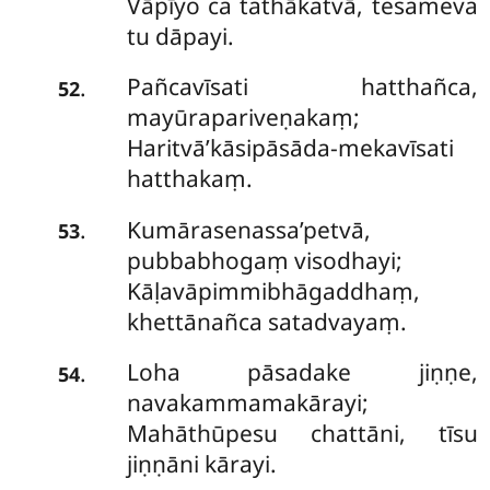
Vāpīyo ca tathākatvā, tesameva
tu dāpayi.
Pañcavīsati hatthañca,
.
52
mayūrapariveṇakaṃ;
Haritvā’kāsipāsāda-mekavīsati
hatthakaṃ.
Kumārasenassa’petvā,
.
53
pubbabhogaṃ visodhayi;
Kāḷavāpimmibhāgaddhaṃ,
khettānañca satadvayaṃ.
Loha pāsadake jiṇṇe,
.
54
navakammamakārayi;
Mahāthūpesu chattāni, tīsu
jiṇṇāni kārayi.