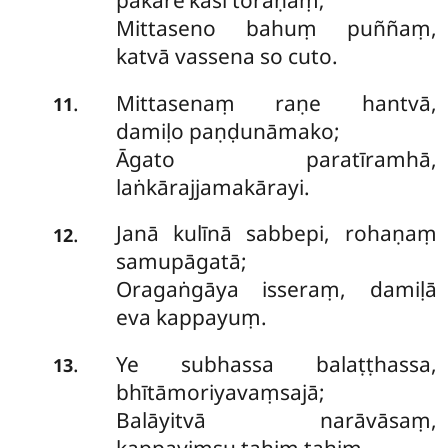
pākāre’kāsi toraṇaṃ;
Mittaseno bahuṃ puññaṃ,
katvā vassena so cuto.
Mittasenaṃ raṇe hantvā,
.
11
damiḷo paṇḍunāmako;
Āgato paratīramhā,
laṅkārajjamakārayi.
Janā kulīnā sabbepi, rohaṇaṃ
.
12
samupāgatā;
Oragaṅgāya isseraṃ, damiḷā
eva kappayuṃ.
Ye
subhassa balaṭṭhassa,
.
13
bhītāmoriyavaṃsajā;
Balāyitvā narāvāsaṃ,