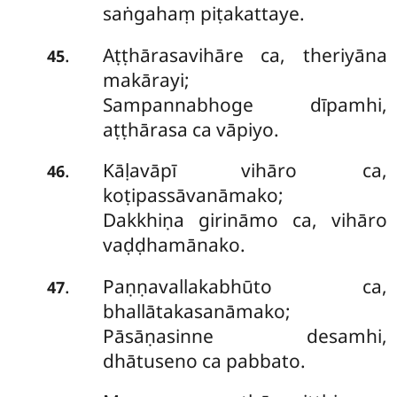
saṅgahaṃ piṭakattaye.
Aṭṭhārasavihāre ca, theriyāna
.
45
makārayi;
Sampannabhoge dīpamhi,
aṭṭhārasa ca vāpiyo.
Kāḷavāpī vihāro ca,
.
46
koṭipassāvanāmako;
Dakkhiṇa girināmo ca, vihāro
vaḍḍhamānako.
Paṇṇavallakabhūto ca,
.
47
bhallātakasanāmako;
Pāsāṇasinne desamhi,
dhātuseno ca pabbato.