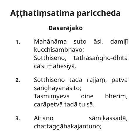
Aṭṭhatiṃsatima pariccheda
Dasarājako
Mahānāma
suto āsi, damiḷī
.
1
kucchisambhavo;
Sotthiseno, tathāsaṅgho-dhītā
cā’si mahesiyā.
Sotthiseno tadā rajjaṃ, patvā
.
2
saṅghayanāsito;
Tasmiṃyeva dine bheriṃ,
carāpetvā tadā tu sā.
Attano sāmikassadā,
.
3
chattaggāhakajantuno;