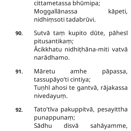
cittametassa bhūmipa;
Moggallānassa kāpeti,
nidhiṃsoti tadabrūvi.
Sutvā taṃ kupito dūte, pāhesī
.
90
pitusantikaṃ;
Ācikkhatu nidhiṭhāna-miti vatvā
narādhamo.
Māretu amhe pāpassa,
.
91
tassupāyo’ti cintiya;
Tuṇhī ahosi te gantvā, rājakassa
nivedayuṃ.
Tato’tīva pakuppitvā, pesayittha
.
92
punappunaṃ;
Sādhu disvā sahāyamme,