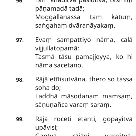
96
pāṇamadā tadā;
Moggallānassa taṃ kātuṃ,
saṅgahaṃ dvāranāyakaṃ.
Evaṃ sampattiyo nāma, calā
.
97
vijjullatopamā;
Tasmā tāsu pamajjeyya, ko hi
nāma sacetano.
Rājā etītisutvāna, thero so tassa
.
98
soha do;
Laddhā māsodanaṃ maṃsaṃ,
sāṇuṇañca varaṃ saraṃ.
Rājā roceti etanti, gopayitvā
.
99
upāvisi;
Gantvā rājāpi vanditvā,