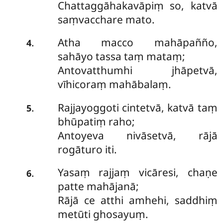
Chattaggāhakavāpiṃ so, katvā
saṃvacchare mato.
Atha macco mahāpañño,
.
4
sahāyo tassa taṃ mataṃ;
Antovatthumhi jhāpetvā,
vīhicoraṃ mahābalaṃ.
Rajjayoggoti cintetvā, katvā taṃ
.
5
bhūpatiṃ raho;
Antoyeva nivāsetvā, rājā
rogāturo iti.
Yasaṃ rajjaṃ vicāresi, chaṇe
.
6
patte mahājanā;
Rājā ce atthi amhehi, saddhiṃ
metūti ghosayuṃ.