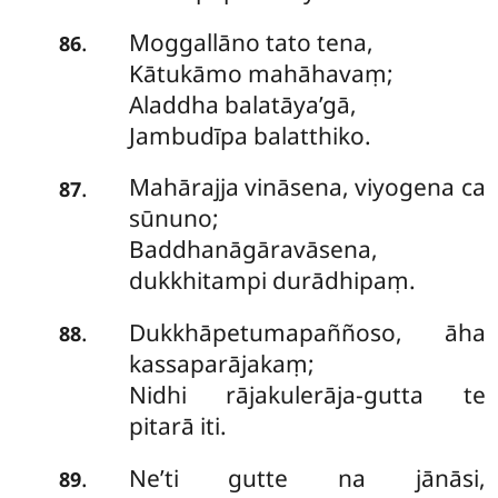
Moggallāno tato tena,
.
86
Kātukāmo mahāhavaṃ;
Aladdha balatāya’gā,
Jambudīpa balatthiko.
Mahārajja
vināsena, viyogena ca
.
87
sūnuno;
Baddhanāgāravāsena,
dukkhitampi durādhipaṃ.
Dukkhāpetumapaññoso, āha
.
88
kassaparājakaṃ;
Nidhi rājakulerāja-gutta te
pitarā iti.
Ne’ti gutte na jānāsi,
.
89