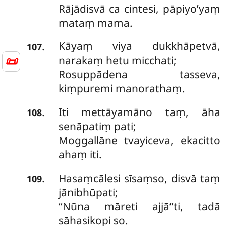
Rājādisvā ca cintesi, pāpiyo’yaṃ
mataṃ mama.
Kāyaṃ viya dukkhāpetvā,
.
107
📜
narakaṃ hetu micchati;
Rosuppādena tasseva,
kiṃpuremi manorathaṃ.
Iti mettāyamāno taṃ, āha
.
108
senāpatiṃ pati;
Moggallāne tvayiceva, ekacitto
ahaṃ iti.
Hasaṃcālesi sīsaṃso, disvā taṃ
.
109
jānibhūpati;
‘‘Nūna māreti ajjā’’ti, tadā
sāhasikopi so.