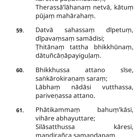
Therassā’lāhanaṃ netvā, kātuṃ
pūjaṃ mahārahaṃ.
Datvā sahassaṃ dīpetuṃ,
.
59
dīpavaṃsaṃ samādisi;
Ṭhitānaṃ tattha bhikkhūnaṃ,
dātuñcāṇāpayiguḷaṃ.
Bhikkhussa attano sīse,
.
60
saṅkārokiraṇaṃ saraṃ;
Lābhaṃ nādāsi vutthassa,
pariveṇassa attano.
Phātikammaṃ bahuṃ’kāsi,
.
61
vihāre abhayuttare;
Silāsatthussa kāresi,
mandirañca samaṇḍapaṃ.