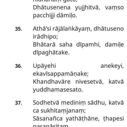
Dhātusenena yujjhitvā, vaṃso
pacchijji dāmiḷo.
Athā’si rājālaṅkāyaṃ, dhātuseno
.
35
irādhipo;
Bhātarā saha dīpamhi, damiḷe
dīpaghātake.
Upāyehi anekeyi,
.
36
ekavīsappamāṇake;
Khandhavāre nivesetvā, katvā
yuddhamasesato.
Sodhetvā mediniṃ sādhu, katvā
.
37
ca sukhitaṃjanaṃ;
Sāsanañca yathāṭhāne, ṭhapesi
paranāsitaṃ.