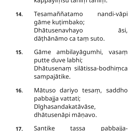
kappayiṃsu tahiṃ tahiṃ.
Tesamaññatamo nandi-vāpi
.
14
gāme kuṭimbako;
Dhātusenavhayo āsi,
dāṭhānāmo ca taṃ suto.
Gāme ambilayāgumhi, vasaṃ
.
15
putte duve labhi;
Dhātusenaṃ silātissa-bodhiṃca
sampajātike.
Mātuso dariyo tesaṃ, saddho
.
16
pabbajja vattati;
Dīghasandakatāvāse,
dhātusenāpi māṇavo.
Santike tassa pabbajja-
.
17