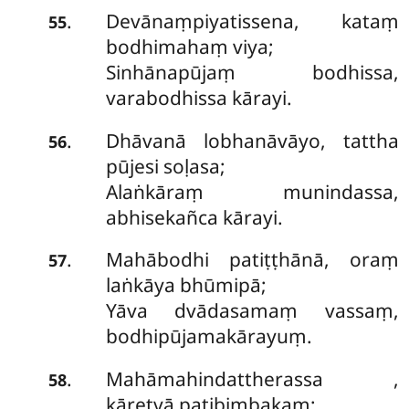
Devānaṃpiyatissena, kataṃ
.
55
bodhimahaṃ viya;
Sinhānapūjaṃ bodhissa,
varabodhissa kārayi.
Dhāvanā lobhanāvāyo, tattha
.
56
pūjesi soḷasa;
Alaṅkāraṃ munindassa,
abhisekañca kārayi.
Mahābodhi patiṭṭhānā, oraṃ
.
57
laṅkāya bhūmipā;
Yāva dvādasamaṃ vassaṃ,
bodhipūjamakārayuṃ.
Mahāmahindattherassa
,
.
58
kāretvā paṭibimbakaṃ;