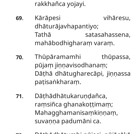
rakkhañca yojayi.
Kārāpesi vihāresu,
.
69
dhāturājavhapantiyo;
Tathā satasahassena,
mahābodhigharaṃ varaṃ.
Thūpāramamhi thūpassa,
.
70
pūjaṃ jiṇṇavisodhanaṃ;
Dāṭhā dhātugharecāpi, jiṇṇassa
paṭisaṅkharaṃ.
Dāṭhādhātukaruṇḍañca,
.
71
raṃsiñca ghanakoṭṭimaṃ;
Mahagghamanisaṃkiṇṇaṃ,
suvaṇṇa padumāni ca.