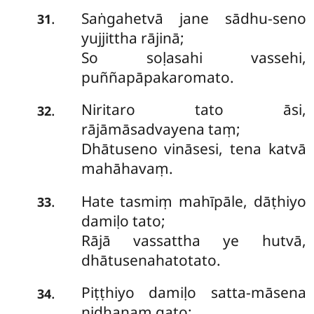
Saṅgahetvā jane sādhu-seno
.
31
yujjittha rājinā;
So soḷasahi vassehi,
puññapāpakaromato.
Niritaro tato āsi,
.
32
rājāmāsadvayena taṃ;
Dhātuseno vināsesi, tena katvā
mahāhavaṃ.
Hate tasmiṃ mahīpāle, dāṭhiyo
.
33
damiḷo tato;
Rājā vassattha ye hutvā,
dhātusenahatotato.
Piṭṭhiyo damiḷo satta-māsena
.
34
nidhanaṃ gato;