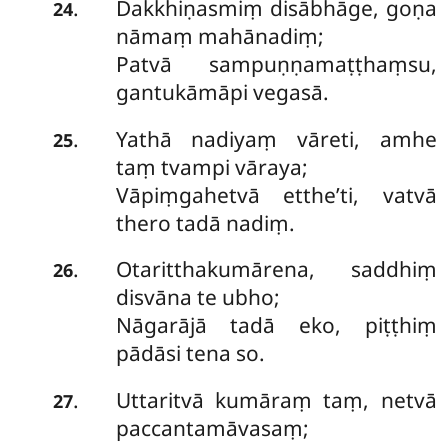
Dakkhiṇasmiṃ disābhāge, goṇa
.
24
nāmaṃ mahānadiṃ;
Patvā sampuṇṇamaṭṭhaṃsu,
gantukāmāpi vegasā.
Yathā nadiyaṃ vāreti, amhe
.
25
taṃ tvampi vāraya;
Vāpiṃgahetvā etthe’ti, vatvā
thero tadā nadiṃ.
Otaritthakumārena, saddhiṃ
.
26
disvāna te ubho;
Nāgarājā tadā eko, piṭṭhiṃ
pādāsi tena so.
Uttaritvā kumāraṃ taṃ, netvā
.
27
paccantamāvasaṃ;