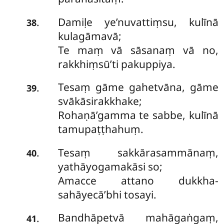
Damiḷe ye’nuvattiṃsu, kulīnā
.
38
kulagāmavā;
Te maṃ vā sāsanaṃ vā no,
rakkhiṃsū’ti pakuppiya.
Tesaṃ gāme gahetvāna, gāme
.
39
svākāsirakkhake;
Rohaṇā’gamma te sabbe, kulīnā
tamupaṭṭhahuṃ.
Tesaṃ sakkārasammānaṃ,
.
40
yathāyogamakāsi so;
Amacce attano dukkha-
sahāyecā’bhi tosayi.
Bandhāpetvā mahāgaṅgaṃ,
.
41