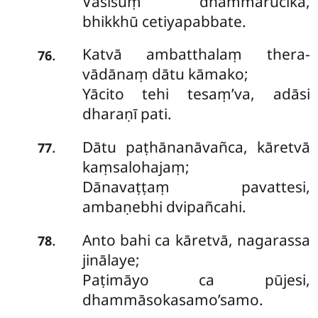
Vasisuṃ dhammarucikā,
bhikkhū cetiyapabbate.
Katvā ambatthalaṃ thera-
.
76
vādānaṃ dātu kāmako;
Yācito tehi tesaṃ’va, adāsi
dharaṇī pati.
Dātu paṭhānanāvañca, kāretvā
.
77
kaṃsalohajaṃ;
Dānavaṭṭaṃ pavattesi,
ambaṇebhi dvipañcahi.
Anto bahi ca kāretvā, nagarassa
.
78
jinālaye;
Paṭimāyo ca pūjesi,
dhammāsokasamo’samo.