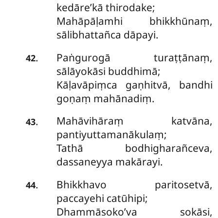
kedāre’kā thirodake;
Mahāpāḷamhi bhikkhūnaṃ,
sālibhattañca dāpayi.
Paṅgurogā turaṭṭānaṃ,
.
42
sālāyokāsi buddhimā;
Kāḷavāpiṃca gaṇhitvā, bandhi
goṇaṃ mahānadiṃ.
Mahāvihāraṃ
katvāna,
.
43
pantiyuttamanākulaṃ;
Tathā bodhigharañceva,
dassaneyya makārayi.
Bhikkhavo paritosetvā,
.
44
paccayehi catūhipi;
Dhammāsoko’va sokāsi,