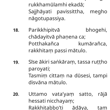
rukkhamūlamhi ekadā;
Sajjhāyati pavissittha, megho
nāgotupassiya.
Parikkhipitvā bhogehi,
.
18
chādayitvā phaṇena ca;
Potthakañca kumārañca,
rakkhitaṃ passi mātulo.
Sīse ākiri saṅkāraṃ, tassa ruṭṭho
.
19
paroyati;
Tasmiṃ cittaṃ na dūsesi, tampi
disvāna mātulo.
Uttamo vata’yaṃ satto, rājā
.
20
hessati nicchayaṃ;
Rakkhitabbo’ti ādāya, taṃ