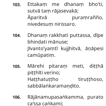
Ettakaṃ me dhanaṃ bho’ti,
.
103
sutvā taṃ rājasevakā;
Āparitvā puraṃrañño,
nivedesuṃ nirissaro.
Dhanaṃ rakkhati puttassa, dīpe
.
104
bhindati mānuse;
Jīvanto’yaṃtī kujjhitvā, āṇāpesi
camūpatiṃ.
Mārehi pitaraṃ meti, diṭṭhā
.
105
piṭṭhīti verino;
Haṭṭhatuṭṭho tiruṭṭhoso,
sabbālaṅkaramaṇḍito.
Rājānamupasaṅkamma, purato
.
106
ca’ssa caṅkami;