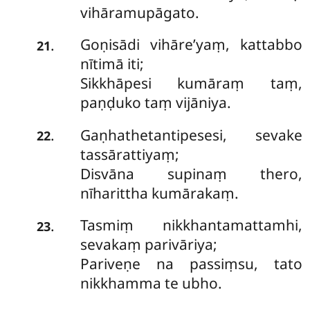
vihāramupāgato.
Goṇisādi vihāre’yaṃ, kattabbo
.
21
nītimā iti;
Sikkhāpesi kumāraṃ taṃ,
paṇḍuko taṃ vijāniya.
Gaṇhathetantipesesi, sevake
.
22
tassārattiyaṃ;
Disvāna supinaṃ thero,
nīharittha kumārakaṃ.
Tasmiṃ nikkhantamattamhi,
.
23
sevakaṃ parivāriya;
Pariveṇe na passiṃsu, tato
nikkhamma te ubho.