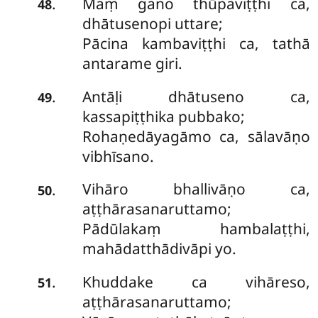
Maṃ gano thūpaviṭṭhi ca,
.
48
dhātusenopi uttare;
Pācina kambaviṭṭhi ca, tathā
antarame giri.
Antāḷi dhātuseno ca,
.
49
kassapiṭṭhika pubbako;
Rohaṇedāyagāmo ca, sālavāṇo
vibhīsano.
Vihāro bhallivāṇo ca,
.
50
aṭṭhārasanaruttamo;
Pādūlakaṃ hambalaṭṭhi,
mahādatthādivāpi yo.
Khuddake ca vihāreso,
.
51
aṭṭhārasanaruttamo;