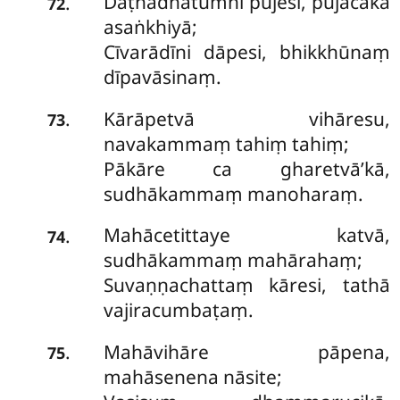
Dāṭhādhātumhi pūjesi, pūjācākā
.
72
asaṅkhiyā;
Cīvarādīni dāpesi, bhikkhūnaṃ
dīpavāsinaṃ.
Kārāpetvā
vihāresu,
.
73
navakammaṃ tahiṃ tahiṃ;
Pākāre ca gharetvā’kā,
sudhākammaṃ manoharaṃ.
Mahācetittaye katvā,
.
74
sudhākammaṃ mahārahaṃ;
Suvaṇṇachattaṃ kāresi, tathā
vajiracumbaṭaṃ.
Mahāvihāre pāpena,
.
75
mahāsenena nāsite;