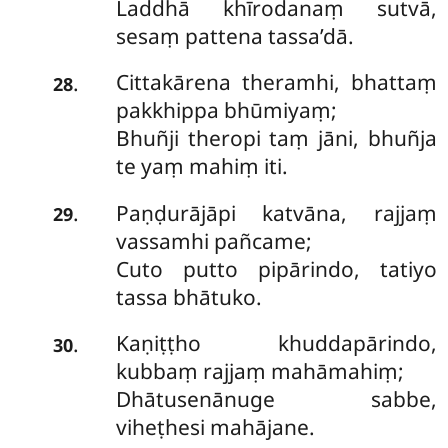
Laddhā khīrodanaṃ sutvā,
sesaṃ pattena tassa’dā.
Cittakārena
theramhi, bhattaṃ
.
28
pakkhippa bhūmiyaṃ;
Bhuñji theropi taṃ jāni, bhuñja
te yaṃ mahiṃ iti.
Paṇḍurājāpi katvāna, rajjaṃ
.
29
vassamhi pañcame;
Cuto putto pipārindo, tatiyo
tassa bhātuko.
Kaṇiṭṭho khuddapārindo,
.
30
kubbaṃ rajjaṃ mahāmahiṃ;
Dhātusenānuge sabbe,
viheṭhesi mahājane.