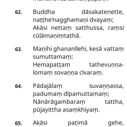
Buddha dāsakatenette,
.
62
naṭṭhe’nagghamaṇi dvayaṃ;
Akāsi nettaṃ satthussa, raṃsi
cūḷāmaṇiṃtathā.
Maṇihi ghananīlehi, kesā vattaṃ
.
63
sumuttamaṃ;
Hemapaṭṭaṃ tathevuṇṇa-
lomaṃ sovaṇṇa cīvaraṃ.
Pādajālaṃ suvaṇṇassa,
.
64
padumaṃ dīpamuttamaṃ;
Nānārāgambaraṃ tattha,
pūjayittha asaṃkhiyaṃ.
Akāsi paṭimā gehe,
.
65