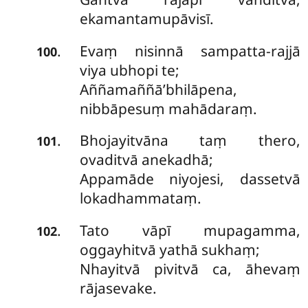
ekamantamupāvisī.
Evaṃ nisinnā sampatta-rajjā
.
100
viya ubhopi te;
Aññamaññā’bhilāpena,
nibbāpesuṃ mahādaraṃ.
Bhojayitvāna taṃ thero,
.
101
ovaditvā anekadhā;
Appamāde niyojesi, dassetvā
lokadhammataṃ.
Tato
vāpī mupagamma,
.
102
oggayhitvā yathā sukhaṃ;
Nhayitvā pivitvā ca, āhevaṃ
rājasevake.