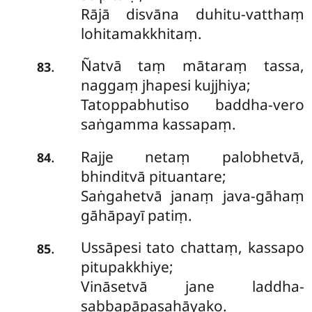
Rājā disvāna duhitu-vatthaṃ
lohitamakkhitaṃ.
Ñatvā taṃ mātaraṃ tassa,
.
83
naggaṃ jhapesi kujjhiya;
Tatoppabhutiso baddha-vero
saṅgamma kassapaṃ.
Rajje netaṃ palobhetvā,
.
84
bhinditvā pituantare;
Saṅgahetvā janaṃ java-gāhaṃ
gāhāpayī patiṃ.
Ussāpesi tato chattaṃ, kassapo
.
85
pitupakkhiye;
Vināsetvā jane laddha-
sabbapāpasahāyako.