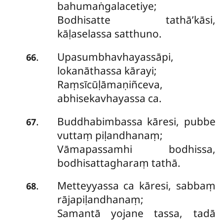
bahumaṅgalacetiye;
Bodhisatte tathā’kāsi,
kāḷaselassa satthuno.
Upasumbhavhayassāpi,
.
66
lokanāthassa kārayi;
Raṃsīcūḷāmaṇiñceva,
abhisekavhayassa ca.
Buddhabimbassa kāresi, pubbe
.
67
vuttaṃ piḷandhanaṃ;
Vāmapassamhi bodhissa,
bodhisattagharaṃ tathā.
Metteyyassa ca kāresi, sabbaṃ
.
68
rājapiḷandhanaṃ;
Samantā yojane tassa, tadā