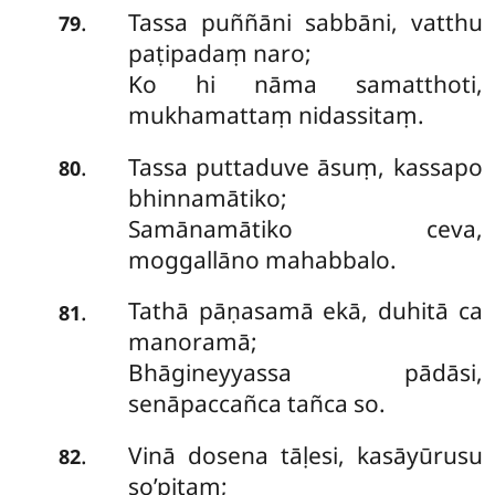
Tassa puññāni sabbāni, vatthu
.
79
paṭipadaṃ naro;
Ko hi nāma samatthoti,
mukhamattaṃ nidassitaṃ.
Tassa puttaduve āsuṃ, kassapo
.
80
bhinnamātiko;
Samānamātiko ceva,
moggallāno mahabbalo.
Tathā pāṇasamā ekā, duhitā ca
.
81
manoramā;
Bhāgineyyassa pādāsi,
senāpaccañca tañca so.
Vinā dosena tāḷesi, kasāyūrusu
.
82
so’pitaṃ;