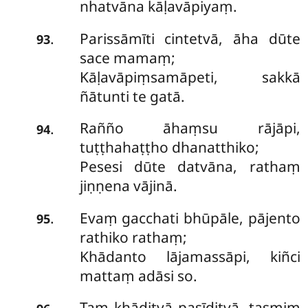
nhatvāna kāḷavāpiyaṃ.
Parissāmīti cintetvā, āha dūte
.
93
sace mamaṃ;
Kāḷavāpiṃsamāpeti, sakkā
ñātunti te gatā.
Rañño āhaṃsu rājāpi,
.
94
tuṭṭhahaṭṭho dhanatthiko;
Pesesi dūte datvāna, rathaṃ
jiṇṇena vājinā.
Evaṃ gacchati bhūpāle, pājento
.
95
rathiko rathaṃ;
Khādanto lājamassāpi, kiñci
mattaṃ adāsi so.
Taṃ khāditvā pasīditvā, tasmiṃ
.