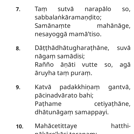
Taṃ sutvā narapālo so,
.
7
sabbalaṅkāramaṇḍito;
Samānaṃte mahānāge,
nesayoggā mamā’tiso.
Dāṭṭhādhātugharaṭhāne, suvā
.
8
nāgaṃ samādisi;
Rañño āṇāti vutte so, agā
āruyha taṃ puraṃ.
Katvā padakkhiṇaṃ gantvā,
.
9
pācinadvārato bahi;
Paṭhame cetiyaṭhāne,
dhātunāgaṃ samappayi.
Mahācetittaye hatthi-
.
10