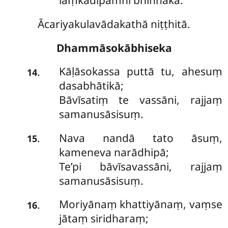
laṃkādīpamhi bhinnakā.
Ācariyakulavādakathā niṭṭhitā.
Dhammāsokābhiseka
Kāḷāsokassa puttā tu, ahesuṃ
.
14
dasabhātikā;
Bāvīsatiṃ te vassāni, rajjaṃ
samanusāsisuṃ.
Nava nandā tato āsuṃ,
.
15
kameneva narādhipā;
Te’pi bāvīsavassāni, rajjaṃ
samanusāsisuṃ.
Moriyānaṃ khattiyānaṃ, vaṃse
.
16
jātaṃ siridharaṃ;