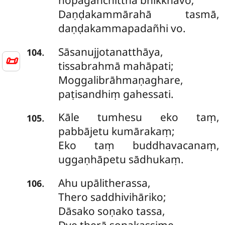
nopagañchittha bhikkhavo;
Daṇḍakammārahā tasmā,
daṇḍakammapadañhi vo.
Sāsanujjotanatthāya,
.
104
📜
tissabrahmā mahāpati;
Moggalibrāhmaṇaghare,
paṭisandhiṃ gahessati.
Kāle
tumhesu eko taṃ,
.
105
pabbājetu kumārakaṃ;
Eko taṃ buddhavacanaṃ,
uggaṇhāpetu sādhukaṃ.
Ahu upālitherassa,
.
106
Thero saddhivihāriko;
Dāsako soṇako tassa,
Dve therā soṇakassime.