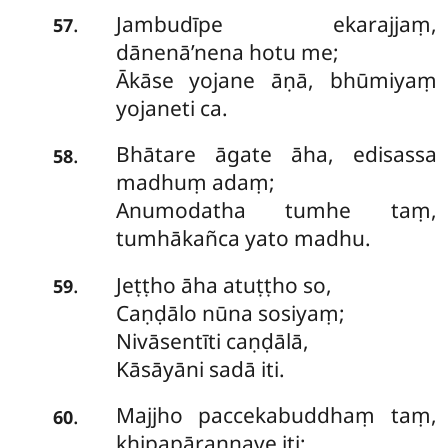
Jambudīpe ekarajjaṃ,
.
57
dānenā’nena hotu me;
Ākāse yojane āṇā, bhūmiyaṃ
yojaneti ca.
Bhātare āgate āha, edisassa
.
58
madhuṃ adaṃ;
Anumodatha tumhe taṃ,
tumhākañca yato madhu.
Jeṭṭho āha atuṭṭho so,
.
59
Caṇḍālo nūna sosiyaṃ;
Nivāsentīti caṇḍālā,
Kāsāyāni sadā iti.
Majjho paccekabuddhaṃ taṃ,
.
60
khipapāraṇṇave iti;