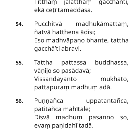
Titthaṃ jalatthaṃ gacchanti,
ekā ceṭī tamaddasa.
Pucchitvā madhukāmattaṃ,
.
54
ñatvā hatthena ādisi;
Eso madhvāpaṇo bhante, tattha
gacchā’ti abravi.
Tattha pattassa buddhassa,
.
55
vāṇijo so pasādavā;
Vissandayanto mukhato,
pattapuraṃ madhuṃ adā.
Puṇṇañca uppatantañca,
.
56
patitañca mahītale;
Disvā madhuṃ pasanno so,
evaṃ paṇidahī tadā.