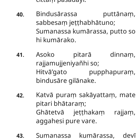
Bindusārassa puttānaṃ,
.
40
sabbesaṃ jeṭṭhabhātuno;
Sumanassa kumārassa, putto so
hi kumārako.
Asoko pitarā dinnaṃ,
.
41
rajjamujjeniyañhi so;
Hitvā’gato pupphapuraṃ,
bindusāre gilānake.
Katvā puraṃ sakāyattaṃ, mate
.
42
pitari bhātaraṃ;
Ghātetvā jeṭṭhakaṃ rajjaṃ,
aggahesi pure vare.
Sumanassa kumārassa, devī
.
43