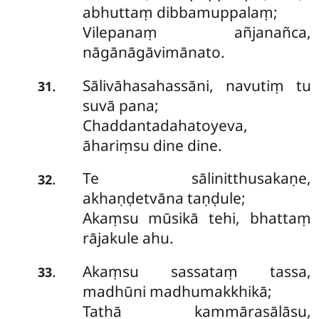
abhuttaṃ dibbamuppalaṃ;
Vilepanaṃ añjanañca,
nāgānāgāvimānato.
Sālivāhasahassāni, navutiṃ tu
.
31
suvā pana;
Chaddantadahatoyeva,
āhariṃsu dine dine.
Te sālinitthusakaṇe,
.
32
akhaṇḍetvāna taṇḍule;
Akaṃsu mūsikā tehi, bhattaṃ
rājakule ahu.
Akaṃsu sassataṃ tassa,
.
33
madhūni madhumakkhikā;
Tathā kammārasālāsu,