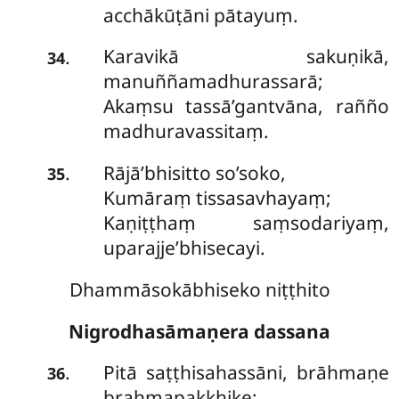
acchākūṭāni pātayuṃ.
Karavikā sakuṇikā,
.
34
manuññamadhurassarā;
Akaṃsu tassā’gantvāna, rañño
madhuravassitaṃ.
Rājā’bhisitto so’soko,
.
35
Kumāraṃ tissasavhayaṃ;
Kaṇiṭṭhaṃ saṃsodariyaṃ,
uparajje’bhisecayi.
Dhammāsokābhiseko niṭṭhito
Nigrodhasāmaṇera dassana
Pitā
saṭṭhisahassāni, brāhmaṇe
.
36
brahmapakkhike;