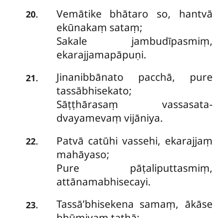
Vemātike bhātaro so, hantvā
.
20
ekūnakaṃ sataṃ;
Sakale jambudīpasmiṃ,
ekarajjamapāpuṇi.
Jinanibbānato pacchā, pure
.
21
tassābhisekato;
Sāṭṭhārasaṃ vassasata-
dvayamevaṃ vijāniya.
Patvā catūhi vassehi, ekarajjaṃ
.
22
mahāyaso;
Pure pāṭaliputtasmiṃ,
attānamabhisecayi.
Tassā’bhisekena
samaṃ, ākāse
.
23
bhūmiyaṃ tathā;