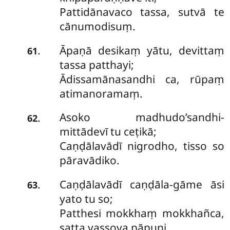
Pattidānavaco tassa, sutvā te
cānumodisuṃ.
Āpaṇā desikaṃ yātu, devittaṃ
.
61
tassa patthayi;
Ādissamānasandhi ca, rūpaṃ
atimanoramaṃ.
Asoko madhudo’sandhi-
.
62
mittādevī tu ceṭikā;
Caṇḍālavādī nigrodho, tisso so
pāravādiko.
Caṇḍālavādī caṇḍāla-gāme āsi
.
63
yato tu so;
Patthesi mokkhaṃ mokkhañca,
satta vassova pāpuṇi.