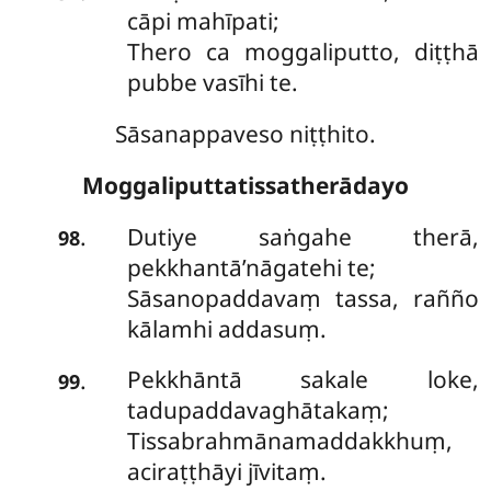
cāpi mahīpati;
Thero ca moggaliputto, diṭṭhā
pubbe vasīhi te.
Sāsanappaveso niṭṭhito.
Moggaliputtatissatherādayo
Dutiye saṅgahe therā,
.
98
pekkhantā’nāgatehi te;
Sāsanopaddavaṃ tassa, rañño
kālamhi addasuṃ.
Pekkhāntā sakale loke,
.
99
tadupaddavaghātakaṃ;
Tissabrahmānamaddakkhuṃ,
aciraṭṭhāyi jīvitaṃ.