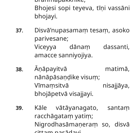
Bhojesi sopi teyeva, tīṇi vassāni
bhojayi.
Disvā’nupasamaṃ tesaṃ, asoko
.
37
parivesane;
Viceyya dānaṃ dassanti,
amacce sanniyojiya.
Āṇāpayitvā matimā,
.
38
nānāpāsaṇḍike visuṃ;
Vīmaṃsitvā nisajjāya,
bhojāpetvā visajjayi.
Kāle vātāyanagato, santaṃ
.
39
racchāgataṃ yatiṃ;
Nigrodhasāmaṇeraṃ so, disvā
cittaṃ pasādayi.