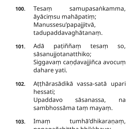
Tesaṃ samupasaṅkamma,
.
100
āyāciṃsu mahāpatiṃ;
Manussesu’papajjitvā,
tadupaddavaghātanaṃ.
Adā paṭiññaṃ tesaṃ so,
.
101
sāsanujjotanatthiko;
Siggavaṃ caṇḍavajjiñca avocuṃ
dahare yati.
Aṭṭhārasādikā vassa-satā upari
.
102
hessati;
Upaddavo sāsanassa, na
sambhossāma taṃ mayaṃ.
Imaṃ tumhā’dhikaraṇaṃ,
.
103