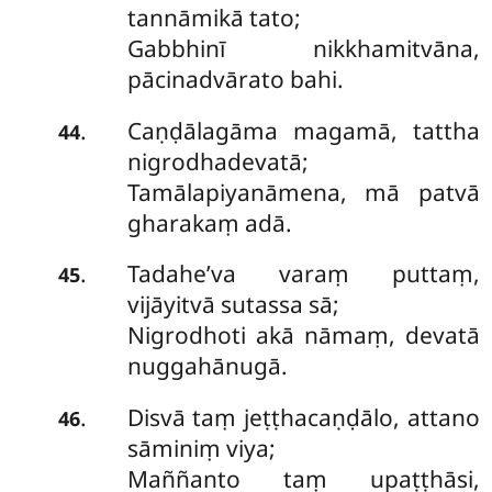
tannāmikā tato;
Gabbhinī nikkhamitvāna,
pācinadvārato bahi.
Caṇḍālagāma magamā, tattha
.
44
nigrodhadevatā;
Tamālapiyanāmena, mā patvā
gharakaṃ adā.
Tadahe’va varaṃ puttaṃ,
.
45
vijāyitvā sutassa sā;
Nigrodhoti akā nāmaṃ, devatā
nuggahānugā.
Disvā taṃ jeṭṭhacaṇḍālo, attano
.
46
sāminiṃ viya;
Maññanto taṃ upaṭṭhāsi,