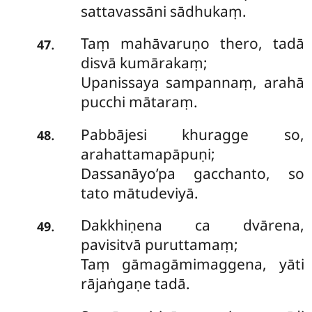
sattavassāni sādhukaṃ.
Taṃ mahāvaruṇo thero, tadā
.
47
disvā kumārakaṃ;
Upanissaya sampannaṃ, arahā
pucchi mātaraṃ.
Pabbājesi khuragge so,
.
48
arahattamapāpuṇi;
Dassanāyo’pa gacchanto, so
tato mātudeviyā.
Dakkhiṇena ca dvārena,
.
49
pavisitvā puruttamaṃ;
Taṃ gāmagāmimaggena, yāti
rājaṅgaṇe tadā.