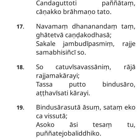
Candaguttoti paññātaṃ,
cāṇakko brāhmaṇo tato.
Navamaṃ dhananandaṃ taṃ,
.
17
ghātetvā caṇḍakodhasā;
Sakale jambudīpasmiṃ, rajje
samabhisiñcī so.
So catuvīsavassāniṃ, rājā
.
18
rajjamakārayi;
Tassa putto bindusāro,
aṭṭhavīsati kārayi.
Bindusārasutā āsuṃ, sataṃ eko
.
19
ca vissutā;
Asoko āsi tesaṃ tu,
puññatejobaliddhiko.