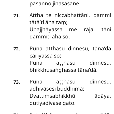
pasanno jinasāsane.
Aṭṭha te niccabhattāni, dammi
.
71
tātā’ti āha taṃ;
Upajjhāyassa me rāja, tāni
dammīti āha so.
Puna aṭṭhasu dinnesu, tāna’dā
.
72
cariyassa so;
Puna aṭṭhasu dinnesu,
bhikkhusaṅghassa tāna’dā.
Puna aṭṭhasu dinnesu,
.
73
adhivāsesi buddhimā;
Dvattiṃsabhikkhū ādāya,
dutiyadivase gato.