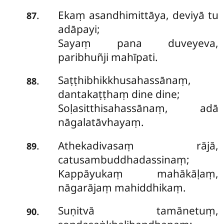
Ekaṃ asandhimittāya, deviyā tu
.
87
adāpayi;
Sayaṃ pana duveyeva,
paribhuñji mahīpati.
Saṭṭhibhikkhusahassānaṃ,
.
88
dantakaṭṭhaṃ dine dine;
Soḷasitthisahassānaṃ, adā
nāgalatāvhayaṃ.
Athekadivasaṃ rājā,
.
89
catusambuddhadassinaṃ;
Kappāyukaṃ mahākāḷaṃ,
nāgarājaṃ mahiddhikaṃ.
Suṇitvā tamānetuṃ,
.
90