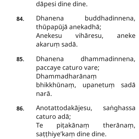
dāpesi dine dine.
Dhanena buddhadinnena,
.
84
thūpapūjā anekadhā;
Anekesu vihāresu, aneke
akaruṃ sadā.
Dhanena dhammadinnena,
.
85
paccaye caturo vare;
Dhammadharānaṃ
bhikkhūnaṃ, upanetuṃ sadā
narā.
Anotattodakājesu, saṅghassa
.
86
caturo adā;
Te piṭakānaṃ therānaṃ,
saṭṭhiye’kaṃ dine dine.