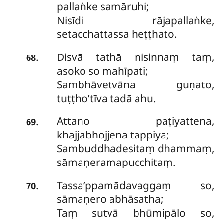
pallaṅke samāruhi;
Nisīdi rājapallaṅke,
setacchattassa heṭṭhato.
Disvā tathā nisinnaṃ taṃ,
.
68
asoko so mahīpati;
Sambhāvetvāna guṇato,
tuṭṭho’tīva tadā ahu.
Attano paṭiyattena,
.
69
khajjabhojjena tappiya;
Sambuddhadesitaṃ dhammaṃ,
sāmaṇeramapucchitaṃ.
Tassa’ppamādavaggaṃ so,
.
70
sāmaṇero abhāsatha;
Taṃ sutvā bhūmipālo so,