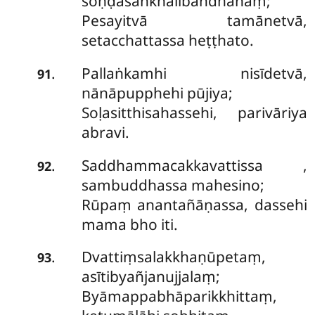
soṇḍasaṅkhalibandhanaṃ;
Pesayitvā tamānetvā,
setacchattassa heṭṭhato.
Pallaṅkamhi nisīdetvā,
.
91
nānāpupphehi pūjiya;
Soḷasitthisahassehi, parivāriya
abravi.
Saddhammacakkavattissa
,
.
92
sambuddhassa mahesino;
Rūpaṃ anantañāṇassa, dassehi
mama bho iti.
Dvattiṃsalakkhaṇūpetaṃ,
.
93
asītibyañjanujjalaṃ;
Byāmappabhāparikkhittaṃ,