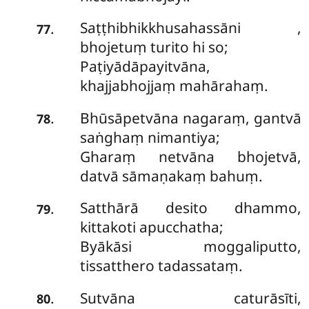
Saṭṭhibhikkhusahassāni
,
.
77
bhojetuṃ turito hi so;
Paṭiyādāpayitvāna,
khajjabhojjaṃ mahārahaṃ.
Bhūsāpetvāna nagaraṃ, gantvā
.
78
saṅghaṃ nimantiya;
Gharaṃ netvāna bhojetvā,
datvā sāmaṇakaṃ bahuṃ.
Satthārā desito dhammo,
.
79
kittakoti apucchatha;
Byākāsi moggaliputto,
tissatthero tadassataṃ.
Sutvāna caturāsīti,
.
80