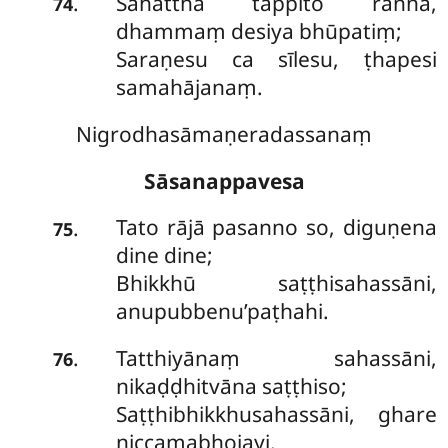
Sahatthā tappito raññā,
.
74
dhammaṃ desiya bhūpatiṃ;
Saraṇesu ca sīlesu, ṭhapesi
samahājanaṃ.
Nigrodhasāmaṇeradassanaṃ
Sāsanappavesa
Tato rājā pasanno so, diguṇena
.
75
dine dine;
Bhikkhū saṭṭhisahassāni,
anupubbenu’paṭhahi.
Tatthiyānaṃ sahassāni,
.
76
nikaḍḍhitvāna saṭṭhiso;
Saṭṭhibhikkhusahassāni, ghare
niccamabhojayi.