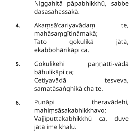
Niggahitā pāpabhikkhū, sabbe
dasasahassakā.
Akaṃsā’cariyavādaṃ te,
.
4
mahāsaṃgītināmakā;
Tato gokulikā jātā,
ekabbohārikāpi ca.
Gokulikehi paṇṇatti-vādā
.
5
bāhulikāpi ca;
Cetiyavādā tesveva,
samatāsaṅghikā cha te.
Punāpi theravādehi,
.
6
mahiṃsāsakabhikkhavo;
Vajjīputtakabhikkhū ca, duve
jātā ime khalu.