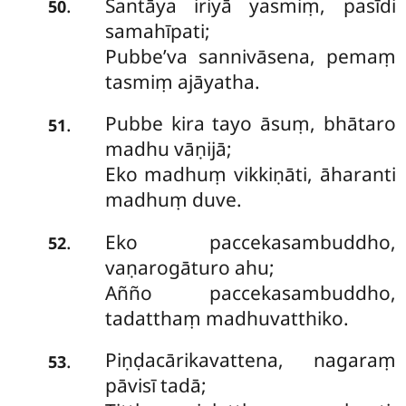
Santāya
iriyā yasmiṃ, pasīdi
.
50
samahīpati;
Pubbe’va sannivāsena, pemaṃ
tasmiṃ ajāyatha.
Pubbe kira tayo āsuṃ, bhātaro
.
51
madhu vāṇijā;
Eko madhuṃ vikkiṇāti, āharanti
madhuṃ duve.
Eko paccekasambuddho,
.
52
vaṇarogāturo ahu;
Añño paccekasambuddho,
tadatthaṃ madhuvatthiko.
Piṇḍacārikavattena, nagaraṃ
.
53
pāvisī tadā;