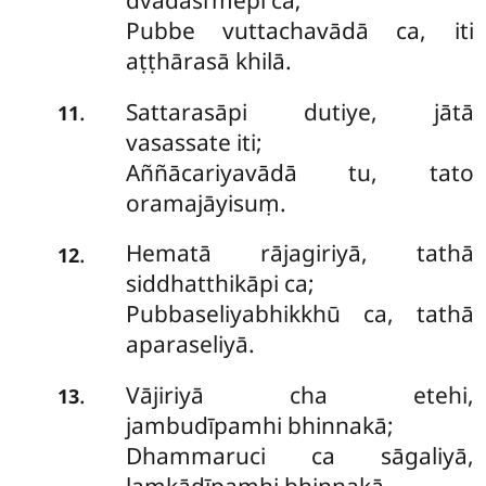
dvādasi’mepi ca;
Pubbe vuttachavādā ca, iti
aṭṭhārasā khilā.
Sattarasāpi dutiye, jātā
.
11
vasassate iti;
Aññācariyavādā tu, tato
oramajāyisuṃ.
Hematā
rājagiriyā, tathā
.
12
siddhatthikāpi ca;
Pubbaseliyabhikkhū ca, tathā
aparaseliyā.
Vājiriyā cha etehi,
.
13
jambudīpamhi bhinnakā;
Dhammaruci ca sāgaliyā,