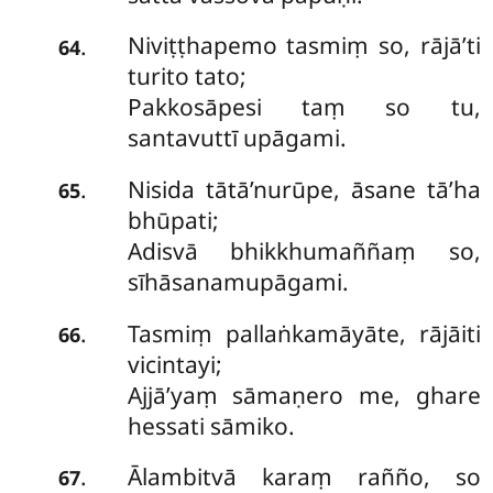
Niviṭṭhapemo
tasmiṃ so, rājā’ti
.
64
turito tato;
Pakkosāpesi taṃ so tu,
santavuttī upāgami.
Nisida tātā’nurūpe, āsane tā’ha
.
65
bhūpati;
Adisvā bhikkhumaññaṃ so,
sīhāsanamupāgami.
Tasmiṃ pallaṅkamāyāte, rājāiti
.
66
vicintayi;
Ajjā’yaṃ sāmaṇero me, ghare
hessati sāmiko.
Ālambitvā karaṃ rañño, so
.
67