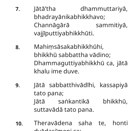
Jātā’tha dhammuttariyā,
.
7
bhadrayānikabhikkhavo;
Channāgārā sammitiyā,
vajjīputtiyabhikkhūti.
Mahiṃsāsakabhikkhūhi,
.
8
bhikkhū sabbattha vādino;
Dhammaguttiyabhikkhū ca, jātā
khalu ime duve.
Jātā sabbatthivādīhi, kassapiyā
.
9
tato pana;
Jātā saṅkantikā bhikkhū,
suttavādā tato pana.
Theravādena saha te, honti
.
10