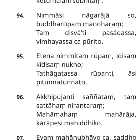
ketumālāhi sobhitaṃ.
Nimmāsi nāgarājā so,
.
94
buddharūpaṃ manoharaṃ;
Taṃ disvā’ti pasādassa,
vimhayassa ca pūrito.
Etena nimmitaṃ rūpaṃ, īdisaṃ
.
95
kīdisaṃ nukho;
Tathāgatassa rūpanti, āsi
pitunnatunnato.
Akkhipūjanti saññātaṃ, taṃ
.
96
sattāhaṃ nirantaraṃ;
Mahāmahaṃ mahārāja,
kārāpesi mahiddhiko.
Evaṃ mahānubhāvo ca, saddho
.
97