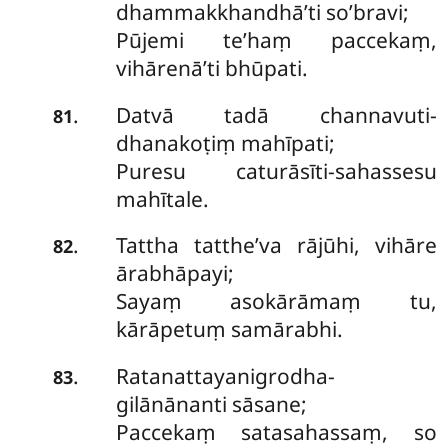
dhammakkhandhā’ti so’bravi;
Pūjemi te’haṃ paccekaṃ,
vihārenā’ti bhūpati.
Datvā tadā channavuti-
.
81
dhanakoṭiṃ mahīpati;
Puresu caturāsīti-sahassesu
mahītale.
Tattha tatthe’va rājūhi, vihāre
.
82
ārabhāpayi;
Sayaṃ asokārāmaṃ tu,
kārāpetuṃ samārabhi.
Ratanattayanigrodha-
.
83
gilānānanti sāsane;
Paccekaṃ satasahassaṃ, so