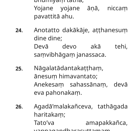
Yojane yojane āṇā, niccaṃ
pavattitā ahu.
Anotatto dakākāje, aṭṭhanesuṃ
.
24
dine dine;
Devā devo akā tehi,
saṃvibhāgaṃ janassaca.
Nāgalatādantakaṭṭhaṃ,
.
25
ānesuṃ himavantato;
Anekesaṃ sahassānaṃ, devā
eva pahonakaṃ.
Agadā’malakañceva, tathāgada
.
26
haritakaṃ;
Tato’va amapakkañca,
vaṇṇagandharasuttamaṃ.