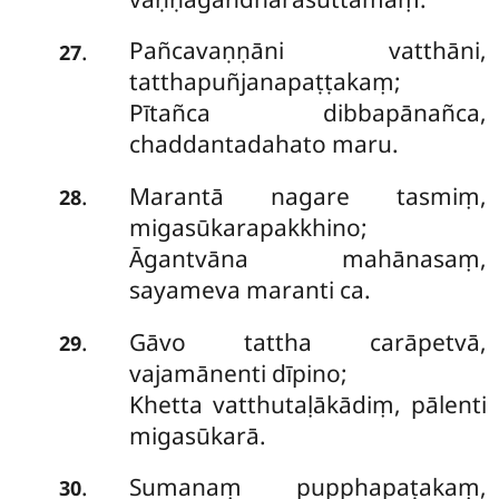
Pañcavaṇṇāni vatthāni,
.
27
tatthapuñjanapaṭṭakaṃ;
Pītañca dibbapānañca,
chaddantadahato maru.
Marantā nagare tasmiṃ,
.
28
migasūkarapakkhino;
Āgantvāna mahānasaṃ,
sayameva maranti ca.
Gāvo tattha carāpetvā,
.
29
vajamānenti dīpino;
Khetta vatthutaḷākādiṃ, pālenti
migasūkarā.
Sumanaṃ pupphapaṭakaṃ,
.
30