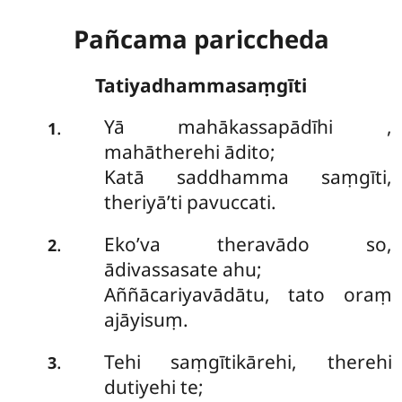
Pañcama pariccheda
Tatiyadhammasaṃgīti
Yā mahākassapādīhi
,
.
1
mahātherehi ādito;
Katā saddhamma saṃgīti,
theriyā’ti pavuccati.
Eko’va theravādo so,
.
2
ādivassasate ahu;
Aññācariyavādātu, tato oraṃ
ajāyisuṃ.
Tehi saṃgītikārehi, therehi
.
3
dutiyehi te;