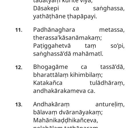
tadātyaṃ kurite viya;
Dāsakepi ca saṅghassa,
yathāṭhāne ṭhapāpayi.
Padhānaghara metassa,
.
11
therassa’kāsanāmakaṃ;
Paṭiggahetvā taṃ so’pi,
saṅghassā’dā mahāmatī.
Bhogagāme ca tassā’dā,
.
12
bharattālaṃ kihimbilaṃ;
Katakañca tulādhāraṃ,
andhakārakameva ca.
Andhakāraṃ
antureḷiṃ,
.
13
bālavaṃ dvāranāyakaṃ;
Mahānikaḍḍhikañceva,