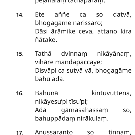
peḷahāḷaṃ tathāparaṃ.
Ete aññe ca so datvā,
.
14
bhogagāme narissaro;
Dāsi ārāmike ceva, attano kira
ñātake.
Tathā dvinnaṃ nikāyānaṃ,
.
15
vihāre mandapaccaye;
Disvāpi ca sutvā vā, bhogagāme
bahū adā.
Bahunā kintuvuttena,
.
16
nikāyesu’pi tīsu’pi;
Adā gāmasahassaṃ so,
bahuppādaṃ nirākulaṃ.
Anussaranto so tiṇṇaṃ,
.
17