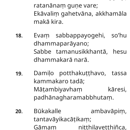
ratanānaṃ guṇe vare;
Ekāvaliṃ gahetvāna, akkhamāla
makā kira.
Evaṃ sabbappayogehi, so’hu
.
18
dhammaparāyano;
Sabbe tamanusikkhantā, hesu
dhammakarā narā.
Damiḷo potthakuṭṭhavo, tassa
.
19
kammakaro tadā;
Māṭambiyavhaṃ kāresi,
padhānagharamabbhutaṃ.
Būkakalle ambavāpiṃ,
.
20
tantavāyikacāṭikaṃ;
Gāmaṃ niṭṭhilaveṭṭhiñca,