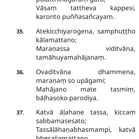
Vāsaṃ tattheva kappesi,
karonto puññasañcayaṃ.
Atekicchiyarogena, samphuṭṭho
.
35
kālamattano;
Maraṇassa viditvāna,
tamāhuyamahājanaṃ.
Ovaditvāna dhammena,
.
36
maraṇaṃ so upāgami;
Mahājano mate tasmiṃ,
bāḷhasoko parodiya.
Katvā āḷahaṇe tassa, kiccaṃ
.
37
sabbamasesato;
Tassāḷāhaṇabhasmampi, katvā
bhesajjamattano.