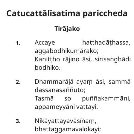
Catucattālīsatima pariccheda
Tirājako
Accaye
hatthadāṭhassa,
.
1
aggabodhikumārako;
Kaṇiṭṭho rājino āsi, sirisaṅghādi
bodhiko.
Dhammarājā ayaṃ āsi, sammā
.
2
dassanasaññuto;
Tasmā so puññakammāni,
appameyyāni vattayi.
Nikāyattayavāsīnaṃ,
.
3
bhattaggamavalokayi;