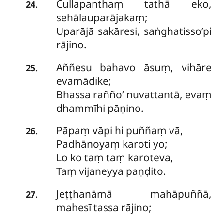
Cullapanthaṃ tathā eko,
.
24
sehālauparājakaṃ;
Uparājā sakāresi, saṅghatisso’pi
rājino.
Aññesu bahavo āsuṃ, vihāre
.
25
evamādike;
Bhassa rañño’ nuvattantā, evaṃ
dhammīhi pāṇino.
Pāpaṃ vāpi hi puññaṃ vā,
.
26
Padhānoyaṃ karoti yo;
Lo ko taṃ taṃ karoteva,
Taṃ vijaneyya paṇḍito.
Jeṭṭhanāmā
mahāpuññā,
.
27
mahesī tassa rājino;