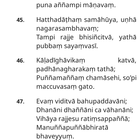
puna aññampi māṇavaṃ.
Hatthadāṭhaṃ samāhūya, uṇhā
.
45
nagarasambhavaṃ;
Tampi rajje bhisiñcitvā, yathā
pubbaṃ sayaṃvasī.
Kāḷadīghāvikaṃ katvā,
.
46
padhānagharakaṃ tathā;
Puññamaññaṃ chamāsehi, so’pi
maccuvasaṃ gato.
Evaṃ viditvā bahupaddavāni;
.
47
Dhanāni dhaññāni ca vāhanāni;
Vihāya rajjesu ratiṃsappaññā;
Manuññapuññābhiratā
bhaveyyuṃ.