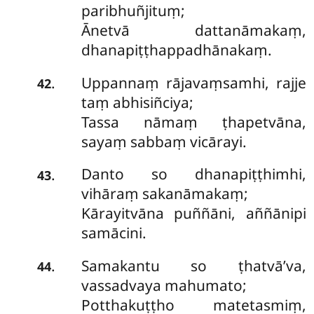
paribhuñjituṃ;
Ānetvā dattanāmakaṃ,
dhanapiṭṭhappadhānakaṃ.
Uppannaṃ
rājavaṃsamhi, rajje
.
42
taṃ abhisiñciya;
Tassa nāmaṃ ṭhapetvāna,
sayaṃ sabbaṃ vicārayi.
Danto so dhanapiṭṭhimhi,
.
43
vihāraṃ sakanāmakaṃ;
Kārayitvāna puññāni, aññānipi
samācini.
Samakantu so ṭhatvā’va,
.
44
vassadvaya mahumato;
Potthakuṭṭho matetasmiṃ,