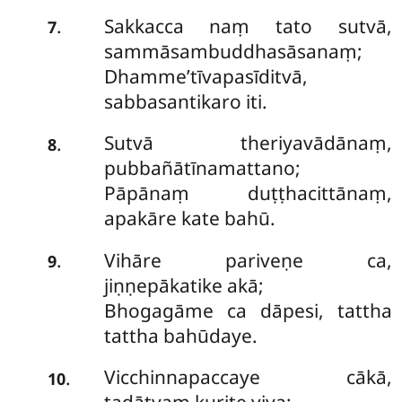
Sakkacca naṃ tato sutvā,
.
7
sammāsambuddhasāsanaṃ;
Dhamme’tīvapasīditvā,
sabbasantikaro iti.
Sutvā theriyavādānaṃ,
.
8
pubbañātīnamattano;
Pāpānaṃ duṭṭhacittānaṃ,
apakāre kate bahū.
Vihāre pariveṇe ca,
.
9
jiṇṇepākatike akā;
Bhogagāme ca dāpesi, tattha
tattha bahūdaye.
Vicchinnapaccaye cākā,
.
10