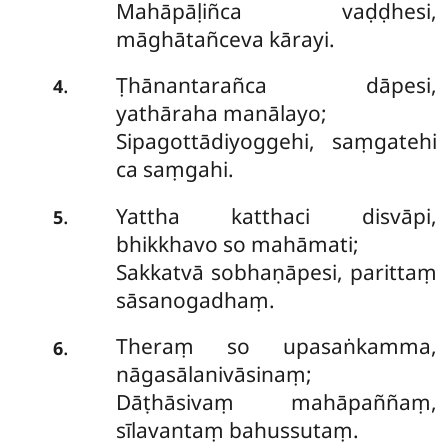
Mahāpāḷiñca vaḍḍhesi,
māghātañceva kārayi.
Ṭhānantarañca dāpesi,
.
4
yathāraha manālayo;
Sipagottādiyoggehi, saṃgatehi
ca saṃgahi.
Yattha katthaci disvāpi,
.
5
bhikkhavo so mahāmati;
Sakkatvā sobhaṇāpesi, parittaṃ
sāsanogadhaṃ.
Theraṃ so upasaṅkamma,
.
6
nāgasālanivāsinaṃ;
Dāṭhāsivaṃ mahāpaññaṃ,
sīlavantaṃ bahussutaṃ.