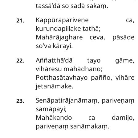
tassā’dā so sadā sakaṃ.
Kappūrapariveṇe ca,
.
21
kurundapillake tathā;
Mahārājaghare ceva, pāsāde
so’va kārayi.
Aññatthā’dā tayo gāme,
.
22
vihāresu mahādhano;
Potthasātavhayo pañño, vihāre
jetanāmake.
Senāpatirājanāmaṃ, pariveṇaṃ
.
23
samāpayi;
Mahākando ca damiḷo,
pariveṇaṃ sanāmakaṃ.