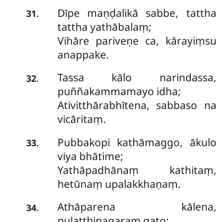
Dīpe maṇḍalikā sabbe, tattha
.
31
tattha yathābalaṃ;
Vihāre pariveṇe ca, kārayiṃsu
anappake.
Tassa kālo narindassa,
.
32
puññakammamayo idha;
Ativitthārabhītena, sabbaso na
vicāritaṃ.
Pubbakopi kathāmaggo, ākulo
.
33
viya bhātime;
Yathāpadhānaṃ kathitaṃ,
hetūnaṃ upalakkhaṇaṃ.
Athāparena kālena,
.
34
pulatthinagaraṃ gato;