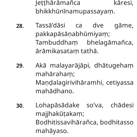
Jeṭṭhārāmañca kāresi,
bhikkhūnīnamupassayaṃ.
Tassā’dāsi ca dve gāme,
.
28
pakkapāsāṇabhūmiyaṃ;
Tambuddhaṃ bhelagāmañca,
ārāmikasataṃ tathā.
Akā malayarājāpi, dhātugehaṃ
.
29
mahārahaṃ;
Maṇḍalagirivihāramhi, cetiyassa
mahādhano.
Lohapāsādake so’va, chādesi
.
30
majjhakūṭakaṃ;
Bodhitissavihārañca, bodhitasso
mahāyaso.