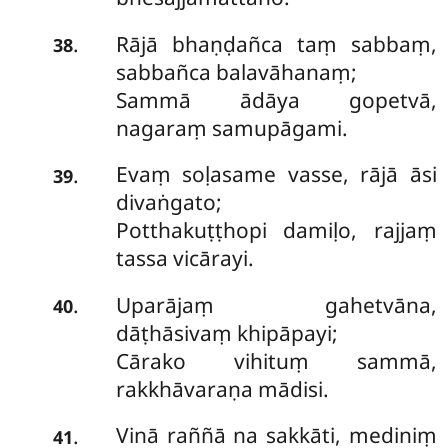
Rājā bhaṇḍañca taṃ sabbaṃ,
.
38
sabbañca balavāhanaṃ;
Sammā ādāya gopetvā,
nagaraṃ samupāgami.
Evaṃ soḷasame vasse, rājā āsi
.
39
divaṅgato;
Potthakuṭṭhopi damiḷo, rajjaṃ
tassa vicārayi.
Uparājaṃ gahetvāna,
.
40
dāṭhāsivaṃ khipāpayi;
Cārako vihituṃ sammā,
rakkhāvaraṇa mādisi.
Vinā raññā na sakkāti, mediniṃ
.
41