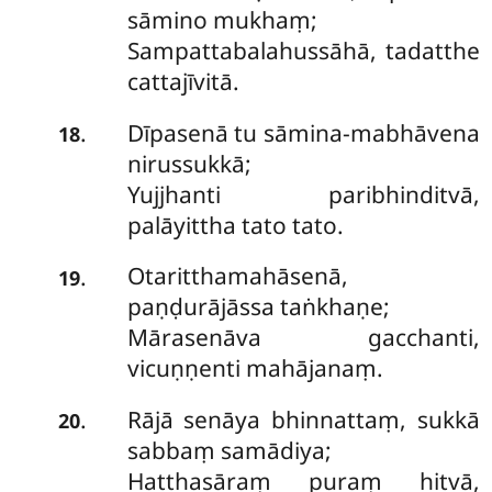
sāmino mukhaṃ;
Sampattabalahussāhā, tadatthe
cattajīvitā.
Dīpasenā tu sāmina-mabhāvena
.
18
nirussukkā;
Yujjhanti paribhinditvā,
palāyittha tato tato.
Otaritthamahāsenā,
.
19
paṇḍurājāssa taṅkhaṇe;
Mārasenāva gacchanti,
vicuṇṇenti mahājanaṃ.
Rājā senāya bhinnattaṃ, sukkā
.
20
sabbaṃ samādiya;
Hatthasāraṃ puraṃ hitvā,