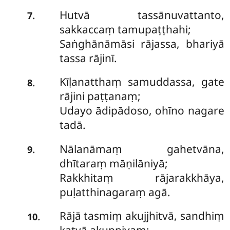
Hutvā tassānuvattanto,
.
7
sakkaccaṃ tamupaṭṭhahi;
Saṅghānāmāsi rājassa, bhariyā
tassa rājinī.
Kīḷanatthaṃ samuddassa, gate
.
8
rājini paṭṭanaṃ;
Udayo ādipādoso, ohīno nagare
tadā.
Nālanāmaṃ gahetvāna,
.
9
dhītaraṃ māṇilāniyā;
Rakkhitaṃ rājarakkhāya,
puḷatthinagaraṃ agā.
Rājā tasmiṃ akujjhitvā, sandhiṃ
.
10