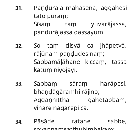
Paṇḍurājā mahāsenā, aggahesi
.
31
tato puraṃ;
Sīsaṃ taṃ yuvarājassa,
paṇḍurājassa dassayuṃ.
So taṃ disvā ca jhāpetvā,
.
32
rājūnaṃ paṇḍudesinaṃ;
Sabbamāḷāhane kiccaṃ, tassa
kātuṃ niyojayi.
Sabbaṃ sāraṃ harāpesi,
.
33
bhaṇḍāgāramhi rājino;
Aggaṇhittha gahetabbaṃ,
vihāre nagarepi ca.
Pāsāde ratane sabbe,
.
34
sovaṇṇaṃsatthubimbakaṃ;