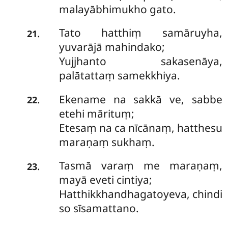
malayābhimukho gato.
Tato hatthiṃ samāruyha,
.
21
yuvarājā mahindako;
Yujjhanto sakasenāya,
palātattaṃ samekkhiya.
Ekename na sakkā ve, sabbe
.
22
etehi mārituṃ;
Etesaṃ na ca nīcānaṃ, hatthesu
maraṇaṃ sukhaṃ.
Tasmā varaṃ me maraṇaṃ,
.
23
mayā eveti cintiya;
Hatthikkhandhagatoyeva, chindi
so sīsamattano.