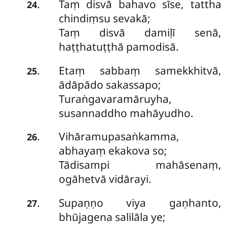
Taṃ disvā bahavo sīse, tattha
.
24
chindiṃsu sevakā;
Taṃ disvā damiḷī senā,
haṭṭhatuṭṭhā pamodisā.
Etaṃ sabbaṃ samekkhitvā,
.
25
ādāpādo sakassapo;
Turaṅgavaramāruyha,
susannaddho mahāyudho.
Vihāramupasaṅkamma,
.
26
abhayaṃ ekakova so;
Tādisampi mahāsenaṃ,
ogāhetvā vidārayi.
Supaṇṇo viya gaṇhanto,
.
27
bhūjagena salilāla ye;