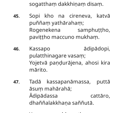
sogatthaṃ dakkhiṇaṃ disaṃ.
Sopi kho na cireneva, katvā
.
45
puññaṃ yathārahaṃ;
Rogenekena samphuṭṭho,
paviṭṭho maccuno mukhaṃ.
Kassapo ādipādopi,
.
46
pulatthinagare vasaṃ;
Yojetvā paṇḍurājena, ahosi kira
mārito.
Tadā kassapanāmassa, puttā
.
47
āsuṃ mahārahā;
Ādipādassa cattāro,
dhaññalakkhaṇa saññutā.