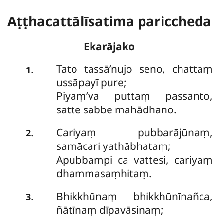
Aṭṭhacattālīsatima pariccheda
Ekarājako
Tato
tassā’nujo seno, chattaṃ
.
1
ussāpayī pure;
Piyaṃ’va puttaṃ passanto,
satte sabbe mahādhano.
Cariyaṃ pubbarājūnaṃ,
.
2
samācari yathābhataṃ;
Apubbampi ca vattesi, cariyaṃ
dhammasaṃhitaṃ.
Bhikkhūnaṃ bhikkhūnīnañca,
.
3
ñātīnaṃ dīpavāsinaṃ;