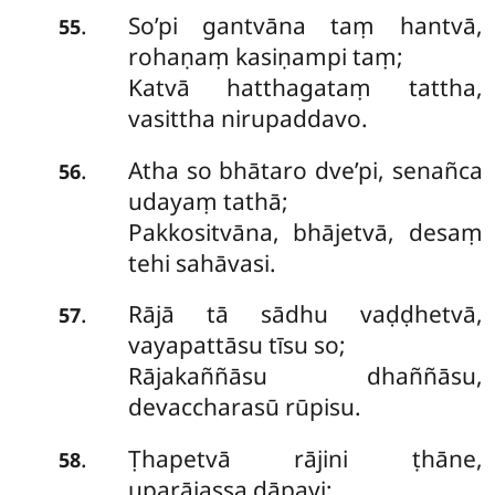
So’pi gantvāna taṃ hantvā,
.
55
rohaṇaṃ kasiṇampi taṃ;
Katvā hatthagataṃ tattha,
vasittha nirupaddavo.
Atha so bhātaro dve’pi, senañca
.
56
udayaṃ tathā;
Pakkositvāna, bhājetvā, desaṃ
tehi sahāvasi.
Rājā
tā sādhu vaḍḍhetvā,
.
57
vayapattāsu tīsu so;
Rājakaññāsu dhaññāsu,
devaccharasū rūpisu.
Ṭhapetvā rājini ṭhāne,
.
58
uparājassa dāpayi;