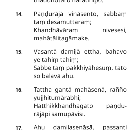
thaddhotāro nārādhipo.
Paṇḍurājā vināsento, sabbaṃ
.
14
taṃ desamuttaraṃ;
Khandhāvāraṃ nivesesi,
mahātālitagāmake.
Vasantā damiḷā ettha, bahavo
.
15
ye tahiṃ tahiṃ;
Sabbe taṃ pakkhiyāhesuṃ, tato
so balavā ahu.
Tattha gantā mahāsenā, rañño
.
16
yujjhitumārabhi;
Hatthikkhandhagato paṇḍu-
rājāpi samupāvisi.
Ahu damiḷasenāsā, passanti
.
17