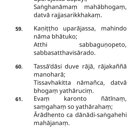
Saṅghanāmaṃ mahābhogaṃ,
datvā rajjasarikkhakaṃ.
Kaṇiṭṭho uparājassa, mahindo
.
59
nāma bhātuko;
Atthi sabbaguṇopeto,
sabbasatthavisārado.
Tassā’dāsi duve rājā, rājakaññā
.
60
manoharā;
Tissavhakitta nāmañca, datvā
bhogaṃ yathāruciṃ.
Evaṃ karonto ñātīnaṃ,
.
61
saṃgahaṃ so yathārahaṃ;
Ārādhento ca dānādi-saṅgahehi
mahājanaṃ.