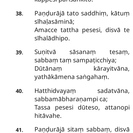
Paṇḍurājā tato saddhiṃ, kātuṃ
.
38
sīhaḷasāminā;
Amacce tattha pesesi, disvā te
sīhalādhipo.
Suṇitvā sāsanaṃ tesaṃ,
.
39
sabbaṃ taṃ sampaṭicchiya;
Dūtānaṃ kārayitvāna,
yathākāmena saṅgahaṃ.
Hatthidvayaṃ sadatvāna,
.
40
sabbamābharaṇampi ca;
Tassa pesesi dūteso, attanopi
hitāvahe.
Paṇḍurājā sitaṃ sabbaṃ, disvā
.
41