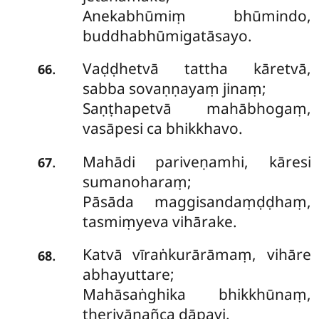
Anekabhūmiṃ bhūmindo,
buddhabhūmigatāsayo.
Vaḍḍhetvā tattha kāretvā,
.
66
sabba sovaṇṇayaṃ jinaṃ;
Saṇṭhapetvā mahābhogaṃ,
vasāpesi ca bhikkhavo.
Mahādi pariveṇamhi, kāresi
.
67
sumanoharaṃ;
Pāsāda maggisandaṃḍḍhaṃ,
tasmiṃyeva vihārake.
Katvā vīraṅkurārāmaṃ, vihāre
.
68
abhayuttare;
Mahāsaṅghika bhikkhūnaṃ,
theriyānañca dāpayi.