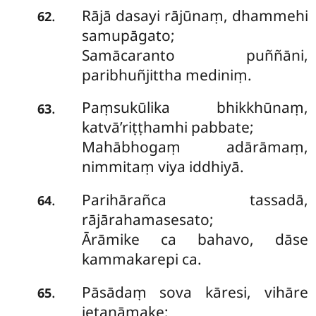
Rājā dasayi rājūnaṃ, dhammehi
.
62
samupāgato;
Samācaranto puññāni,
paribhuñjittha mediniṃ.
Paṃsukūlika bhikkhūnaṃ,
.
63
katvā’riṭṭhamhi pabbate;
Mahābhogaṃ adārāmaṃ,
nimmitaṃ viya iddhiyā.
Parihārañca tassadā,
.
64
rājārahamasesato;
Ārāmike ca bahavo, dāse
kammakarepi ca.
Pāsādaṃ sova kāresi, vihāre
.
65
jetanāmake;