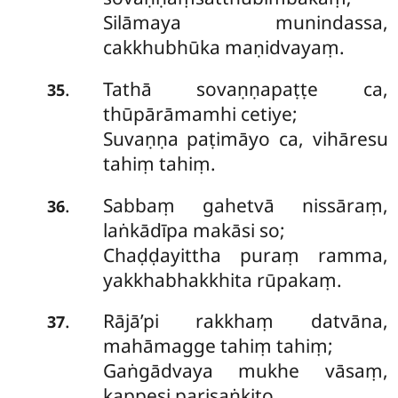
Silāmaya munindassa,
cakkhubhūka maṇidvayaṃ.
Tathā sovaṇṇapaṭṭe ca,
.
35
thūpārāmamhi cetiye;
Suvaṇṇa paṭimāyo ca, vihāresu
tahiṃ tahiṃ.
Sabbaṃ gahetvā nissāraṃ,
.
36
laṅkādīpa makāsi so;
Chaḍḍayittha puraṃ ramma,
yakkhabhakkhita rūpakaṃ.
Rājā’pi rakkhaṃ datvāna,
.
37
mahāmagge tahiṃ tahiṃ;
Gaṅgādvaya mukhe vāsaṃ,
kappesi parisaṅkito.