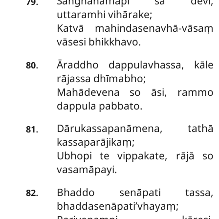
Saṅghanāmāpi sā devī,
.
79
uttaramhi vihārake;
Katvā mahindasenavhā-vāsaṃ
vāsesi bhikkhavo.
Āraddho dappulavhassa, kāle
.
80
rājassa dhīmabho;
Mahādevena so āsi, rammo
dappula pabbato.
Dārukassapanāmena, tathā
.
81
kassaparājikaṃ;
Ubhopi te vippakate, rājā so
vasamāpayi.
Bhaddo senāpati tassa,
.
82
bhaddasenāpati’vhayaṃ;