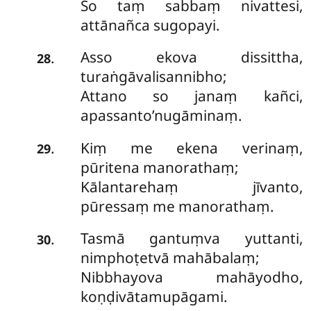
So taṃ sabbaṃ nivattesi,
attānañca sugopayi.
Asso
ekova dissittha,
.
28
turaṅgāvalisannibho;
Attano so janaṃ kañci,
apassanto’nugāminaṃ.
Kiṃ me ekena verinaṃ,
.
29
pūritena manorathaṃ;
Kālantarehaṃ jīvanto,
pūressaṃ me manorathaṃ.
Tasmā gantuṃva yuttanti,
.
30
nimphoṭetvā mahābalaṃ;
Nibbhayova mahāyodho,
koṇḍivātamupāgami.