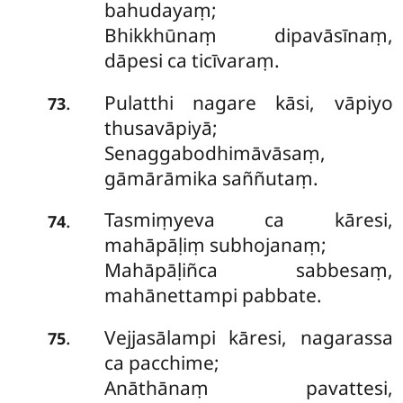
bahudayaṃ;
Bhikkhūnaṃ dipavāsīnaṃ,
dāpesi ca ticīvaraṃ.
Pulatthi nagare kāsi, vāpiyo
.
73
thusavāpiyā;
Senaggabodhimāvāsaṃ,
gāmārāmika saññutaṃ.
Tasmiṃyeva ca kāresi,
.
74
mahāpāḷiṃ subhojanaṃ;
Mahāpāḷiñca sabbesaṃ,
mahānettampi pabbate.
Vejjasālampi kāresi, nagarassa
.
75
ca pacchime;
Anāthānaṃ pavattesi,