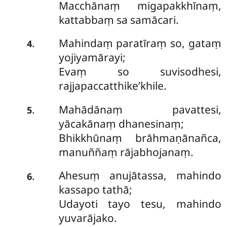
Macchānaṃ migapakkhīnaṃ,
kattabbaṃ sa samācari.
Mahindaṃ paratīraṃ so, gataṃ
.
4
yojiyamārayi;
Evaṃ so suvisodhesi,
rajjapaccatthike’khile.
Mahādānaṃ pavattesi,
.
5
yācakānaṃ dhanesinaṃ;
Bhikkhūnaṃ brāhmaṇānañca,
manuññaṃ rājabhojanaṃ.
Ahesuṃ anujātassa, mahindo
.
6
kassapo tathā;
Udayoti tayo tesu, mahindo
yuvarājako.