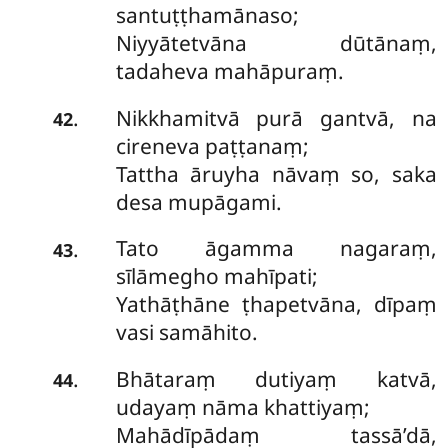
santuṭṭhamānaso;
Niyyātetvāna dūtānaṃ,
tadaheva mahāpuraṃ.
Nikkhamitvā purā gantvā, na
.
42
cireneva paṭṭanaṃ;
Tattha āruyha nāvaṃ so, saka
desa mupāgami.
Tato
āgamma nagaraṃ,
.
43
sīlāmegho mahīpati;
Yathāṭhāne ṭhapetvāna, dīpaṃ
vasi samāhito.
Bhātaraṃ dutiyaṃ katvā,
.
44
udayaṃ nāma khattiyaṃ;
Mahādīpādaṃ tassā’dā,