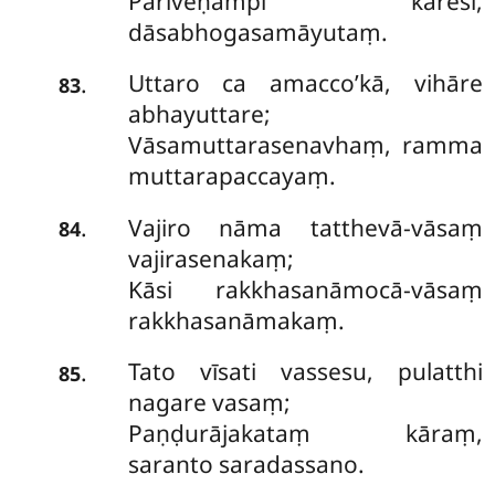
Pariveṇampi kāresi,
dāsabhogasamāyutaṃ.
Uttaro ca amacco’kā, vihāre
.
83
abhayuttare;
Vāsamuttarasenavhaṃ, ramma
muttarapaccayaṃ.
Vajiro nāma tatthevā-vāsaṃ
.
84
vajirasenakaṃ;
Kāsi rakkhasanāmocā-vāsaṃ
rakkhasanāmakaṃ.
Tato vīsati vassesu, pulatthi
.
85
nagare vasaṃ;
Paṇḍurājakataṃ kāraṃ,
saranto saradassano.