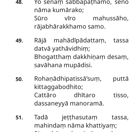
Yo senaṃ sabbapaṭhamo, seno
.
48
nāma kumārako;
Sūro vīro mahussāho,
rājabhārakkhamo samo.
Rājā mahādīpādattaṃ, tassa
.
49
datvā yathāvidhiṃ;
Bhogatthaṃ dakkhiṇaṃ desaṃ,
savāhana mupādisi.
Rohaṇādhipatissā’suṃ, puttā
.
50
kittaggabodhito;
Cattāro dhītaro tisso,
dassaneyyā manoramā.
Tadā jeṭṭhasutaṃ tassa,
.
51
mahindaṃ nāma khattiyaṃ;