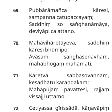
Pubbārāmañca kāresi,
.
69
sampanna catupaccayaṃ;
Saddhiṃ so saṅghanāmāya,
deviyāpi ca attano.
Mahāvihāretāyeva, saddhiṃ
.
70
kāresi bhūmipo;
Āvāsaṃ saṅghasenavhaṃ,
mahābhogaṃ mahāmati.
Kāretvā sabbasovaṇṇaṃ,
.
71
kesadhātu karaṇḍakaṃ;
Mahāpūjaṃ pavattesi, rajjaṃ
vissajji uttamo.
Cetiyassa
gīrissādā, kāṇavāpiṃ
.
72