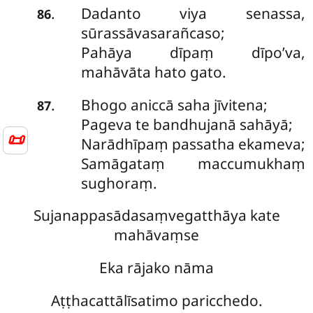
Dadanto viya senassa,
.
86
sūrassāvasarañcaso;
Pahāya dīpaṃ dīpo’va,
mahāvāta hato gato.
Bhogo
aniccā saha jīvitena;
.
87
Pageva te bandhujanā sahāyā;
📜
Narādhīpaṃ passatha ekameva;
Samāgataṃ maccumukhaṃ
sughoraṃ.
Sujanappasādasaṃvegatthāya kate
mahāvaṃse
Eka rājako nāma
Aṭṭhacattālīsatimo paricchedo.