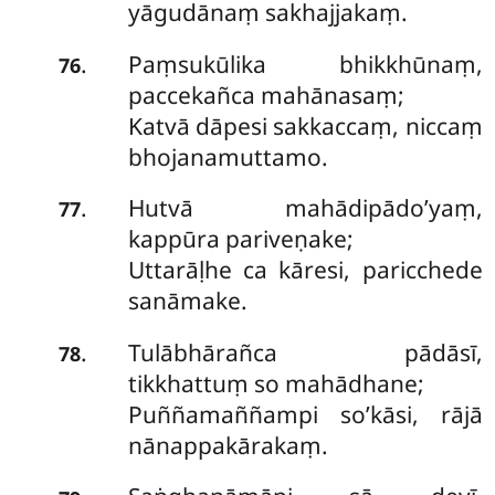
yāgudānaṃ sakhajjakaṃ.
Paṃsukūlika bhikkhūnaṃ,
.
76
paccekañca mahānasaṃ;
Katvā dāpesi sakkaccaṃ, niccaṃ
bhojanamuttamo.
Hutvā mahādipādo’yaṃ,
.
77
kappūra pariveṇake;
Uttarāḷhe ca kāresi, paricchede
sanāmake.
Tulābhārañca pādāsī,
.
78
tikkhattuṃ so mahādhane;
Puññamaññampi so’kāsi, rājā
nānappakārakaṃ.