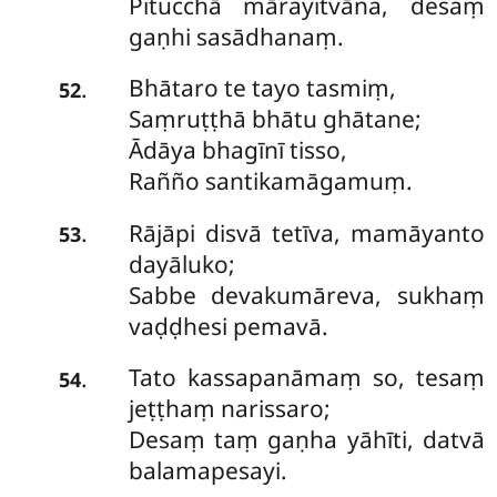
Pitucchā mārayitvāna, desaṃ
gaṇhi sasādhanaṃ.
Bhātaro te tayo tasmiṃ,
.
52
Saṃruṭṭhā bhātu ghātane;
Ādāya bhagīnī tisso,
Rañño santikamāgamuṃ.
Rājāpi disvā tetīva, mamāyanto
.
53
dayāluko;
Sabbe devakumāreva, sukhaṃ
vaḍḍhesi pemavā.
Tato kassapanāmaṃ so, tesaṃ
.
54
jeṭṭhaṃ narissaro;
Desaṃ taṃ gaṇha yāhīti, datvā
balamapesayi.