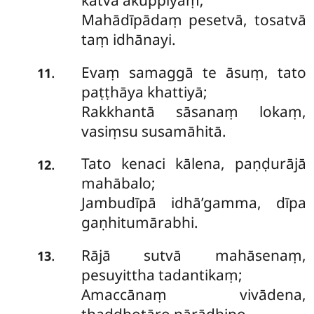
katvā akuppiyaṃ;
Mahādīpādaṃ pesetvā, tosatvā
taṃ idhānayi.
Evaṃ samaggā te āsuṃ, tato
.
11
paṭṭhāya khattiyā;
Rakkhantā sāsanaṃ lokaṃ,
vasiṃsu susamāhitā.
Tato kenaci kālena, paṇḍurājā
.
12
mahābalo;
Jambudīpā idhā’gamma, dīpa
gaṇhitumārabhi.
Rājā
sutvā mahāsenaṃ,
.
13
pesuyittha tadantikaṃ;
Amaccānaṃ vivādena,