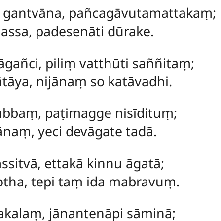
gantvāna, pañcagāvutamattakaṃ;
assa, padesenāti dūrake.
ñci, piliṃ vatthūti saññitaṃ;
tāya, nijānaṃ so katāvadhi.
bbaṃ, paṭimagge nisīdituṃ;
naṃ, yeci devāgate tadā.
ssitvā, ettakā kinnu āgatā;
otha, tepi taṃ ida mabravuṃ.
akalaṃ, jānantenāpi sāminā;