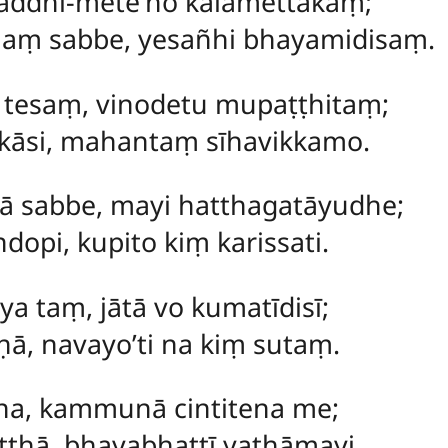
saddhi-mete’ho kālamettakaṃ;
aṃ sabbe, yesañhi bhayamidisaṃ.
ṃ tesaṃ, vinodetu mupaṭṭhitaṃ;
kāsi, mahantaṃ sīhavikkamo.
ā sabbe, mayi hatthagatāyudhe;
opi, kupito kiṃ karissati.
ya taṃ, jātā vo kumatīdisī;
āṇā, navayo’ti na kiṃ sutaṃ.
na, kammunā cintitena me;
ṭṭhā, bhayabhattī yathāmayi.