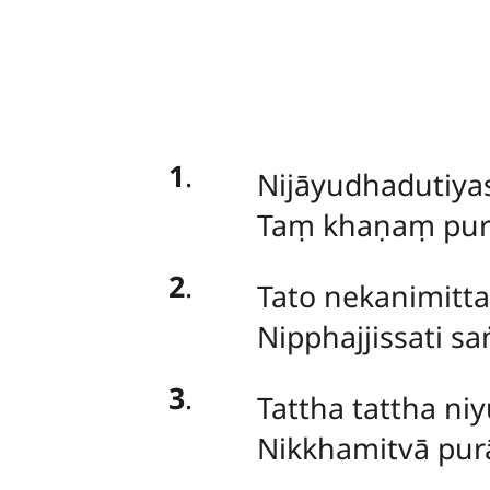
1
.
Nijāyudhadutiya
Taṃ khaṇaṃ pura
2
.
Tato nekanimitta
Nipphajjissati s
3
.
Tattha tattha n
Nikkhamitvā pur