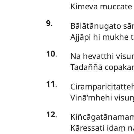
Kimeva muccate 
9
.
Bālātānugato sāmi
Ajjāpi hi mukhe 
10
.
Na hevatthi visu
Tadaññā copakara
11
.
Ciramparicitatteh
Vinā’mhehi visu
12
.
Kiñcāgatānamamh
Kāressati idaṃ 