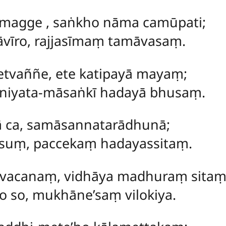
āmagge
, saṅkho nāma camūpati;
īro, rajjasīmaṃ tamāvasaṃ.
etvaññe, ete katipayā mayaṃ;
iyata-māsaṅkī hadayā bhusaṃ.
 ca, samāsannatarādhunā;
sesuṃ, paccekaṃ hadayassitaṃ.
vacanaṃ, vidhāya madhuraṃ sitaṃ
o so, mukhāne’saṃ vilokiya.