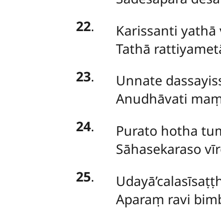
22
.
Karissanti yath
Tathā rattiyame
23
.
Unnate dassayis
Anudhāvati maṃ 
24
.
Purato hotha tum
Sāhasekaraso vī
25
.
Udayā’calasīsaṭ
Aparaṃ ravi bim