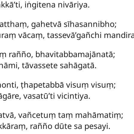
kā’ti, iṅgitena nivāriya.
hatthaṃ, gahetvā sīhasannibho;
aṃ vācaṃ, tassevā’gañchi mandir
ṃ rañño, bhavitabbamajānatā;
nāmi, tāvassete sahāgatā.
honti, ṭhapetabbā visuṃ visuṃ;
re, vasatū’ti vicintiya.
katvā, vañcetuṃ taṃ mahāmatiṃ;
akkāraṃ, rañño dūte sa pesayi.