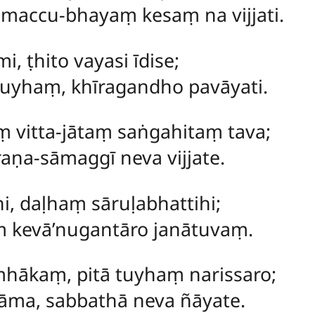
maccu-bhayaṃ kesaṃ na vijjati.
, ṭhito vayasi īdise;
tuyhaṃ, khīragandho pavāyati.
ṃ vitta-jātaṃ saṅgahitaṃ tava;
ṇa-sāmaggī neva vijjate.
i, daḷhaṃ sāruḷabhattihi;
ṃ kevā’nugantāro janātuvaṃ.
ākaṃ, pitā tuyhaṃ narissaro;
nāma, sabbathā neva ñāyate.