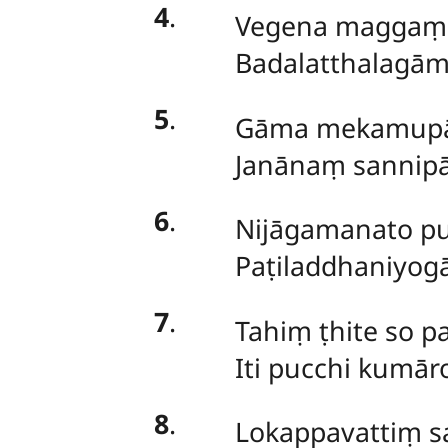
4
.
Vegena maggaṃ 
Badalatthalagām
5
.
Gāma mekamupāga
Janānaṃ sannipā
6
.
Nijāgamanato pu
Paṭiladdhaniyogā
7
.
Tahiṃ ṭhite so pa
Iti pucchi kumār
8
.
Lokappavattiṃ s