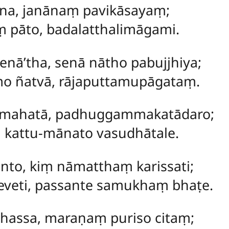
ena, janānaṃ pavikāsayaṃ;
pāto, badalatthalimāgami.
nā’tha, senā nātho pabujjhiya;
o ñatvā, rājaputtamupāgataṃ.
 mahatā, padhuggammakatādaro;
kattu-mānato vasudhātale.
to, kiṃ nāmatthaṃ karissati;
veti, passante samukhaṃ bhaṭe.
dhassa, maraṇaṃ puriso citaṃ;