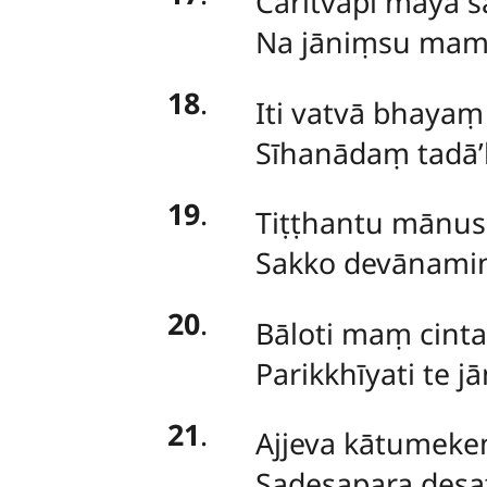
Caritvāpi mayā 
Na jāniṃsu mam
18
.
Iti vatvā bhaya
Sīhanādaṃ tadā’
19
.
Tiṭṭhantu mānus
Sakko devānamind
20
.
Bāloti maṃ cinta
Parikkhīyati te j
21
.
Ajjeva kātumeke
Sadesapara desa