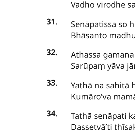
Vadho virodhe sak
31
.
Senāpatissa so 
Bhāsanto madhur
32
.
Athassa gamana
Sarūpaṃ yāva jā
33
.
Yathā na sahitā 
Kumāro’va mamāgā
34
.
Tathā senāpati 
Dassetvā’ti thīs