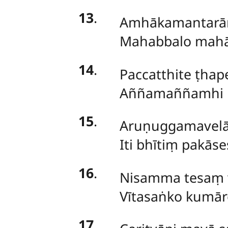
13
.
Amhākamantar
Mahabbalo mahāv
14
.
Paccatthite ṭhap
Aññamaññamhi n
15
.
Aruṇuggamavelā
Iti bhītiṃ pakā
16
.
Nisamma tesaṃ 
Vītasaṅko kumār
17
.