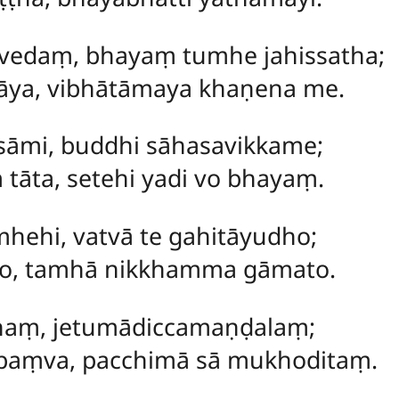
ā vedaṃ, bhayaṃ tumhe jahissatha;
tāya, vibhātāmaya khaṇena me.
sāmi, buddhi sāhasavikkame;
tāta, setehi yadi vo bhayaṃ.
hehi, vatvā te gahitāyudho;
ro, tamhā nikkhamma gāmato.
ṭhaṃ, jetumādiccamaṇḍalaṃ;
baṃva, pacchimā sā mukhoditaṃ.