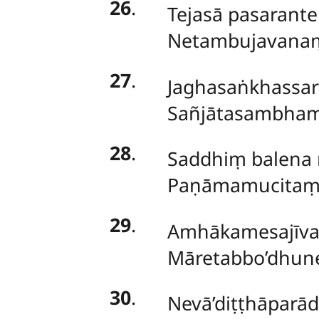
26
.
Tejasā pasarant
Netambujavanaṃ 
27
.
Jaghasaṅkhassare
Sañjātasambham
28
.
Saddhiṃ
balena
Paṇāmamucitaṃ 
29
.
Amhākamesajīvan
Māretabbo’dhune
30
.
Nevā’diṭṭhāparā