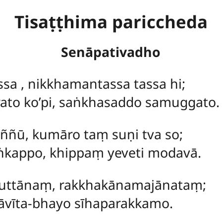
Tisaṭṭhima pariccheda
Senāpativadho
ssa
, nikkhamantassa tassa hi;
to ko’pi, saṅkhasaddo samuggato.
ññū, kumāro taṃ suṇi tva so;
aṅkappo, khippaṃ yeveti modavā.
iyuttānaṃ, rakkhakānamajānataṃ;
āvīta-bhayo sīhaparakkamo.