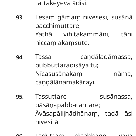
tattakeyeva ādisi.
Tesaṃ gāmaṃ nivesesi, susānā
.
93
pacchimuttare;
Yathā vihitakammāni, tāni
niccaṃ akaṃsute.
Tassa caṇḍālagāmassa,
.
94
pubbuttaradisāya tu;
Nīcasusānakaṃ nāma,
caṇḍālānamakārayi.
Tassuttare susānassa,
.
95
pāsāṇapabbatantare;
Āvāsapālijhādhānaṃ, tadā āsi
nivesitā.
Taduttare
disābhāge, yāva
.