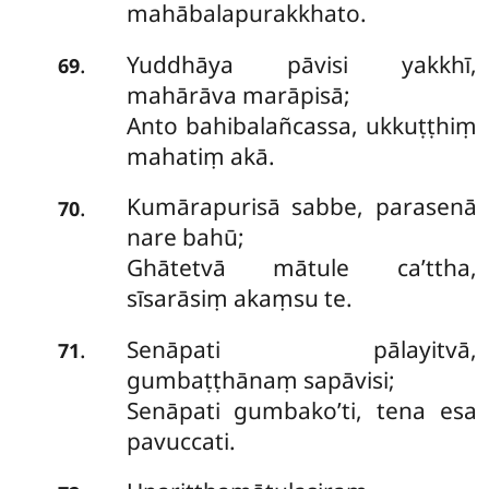
mahābalapurakkhato.
Yuddhāya pāvisi yakkhī,
.
69
mahārāva marāpisā;
Anto bahibalañcassa, ukkuṭṭhiṃ
mahatiṃ akā.
Kumārapurisā sabbe, parasenā
.
70
nare bahū;
Ghātetvā mātule ca’ttha,
sīsarāsiṃ akaṃsu te.
Senāpati pālayitvā,
.
71
gumbaṭṭhānaṃ sapāvisi;
Senāpati gumbako’ti, tena esa
pavuccati.