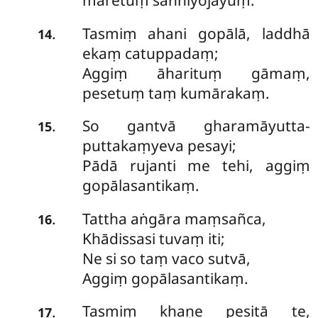
māretuṃ sanniyojayuṃ.
Tasmiṃ ahani gopālā, laddhā
.
14
ekaṃ catuppadaṃ;
Aggiṃ āharituṃ gāmaṃ,
pesetuṃ taṃ kumārakaṃ.
So gantvā gharamāyutta-
.
15
puttakaṃyeva pesayi;
Pādā rujanti me tehi, aggiṃ
gopālasantikaṃ.
Tattha aṅgāra maṃsañca,
.
16
Khādissasi tuvaṃ iti;
Ne si so taṃ vaco sutvā,
Aggiṃ gopālasantikaṃ.
Tasmiṃ khaṇe pesitā te,
.
17