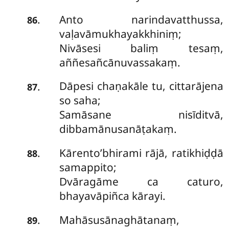
Anto narindavatthussa,
.
86
vaḷavāmukhayakkhiniṃ;
Nivāsesi baliṃ tesaṃ,
aññesañcānuvassakaṃ.
Dāpesi chaṇakāle tu, cittarājena
.
87
so saha;
Samāsane nisīditvā,
dibbamānusanāṭakaṃ.
Kārento’bhirami rājā, ratikhiḍḍā
.
88
samappito;
Dvāragāme ca caturo,
bhayavāpiñca kārayi.
Mahāsusānaghātanaṃ,
.
89