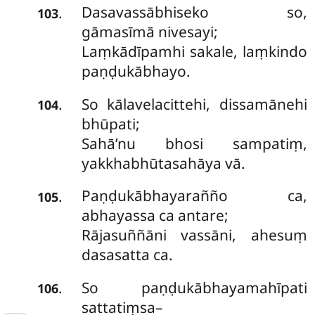
Dasavassābhiseko so,
.
103
gāmasīmā nivesayi;
Laṃkādīpamhi sakale, laṃkindo
paṇḍukābhayo.
So kālavelacittehi, dissamānehi
.
104
bhūpati;
Sahā’nu bhosi sampatiṃ,
yakkhabhūtasahāya vā.
Paṇḍukābhayarañño ca,
.
105
abhayassa ca antare;
Rājasuññāni vassāni, ahesuṃ
dasasatta ca.
So paṇḍukābhayamahīpati
.
106
sattatiṃsa–