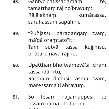
Gantvo’patissagāmaṃ te,
.
48
tamatthaṃ rājino’bravuṃ;
Rājālekhaṃ kumārassa,
sarahassaṃ sapāhiṇi.
‘‘Puñjassu pāragaṅgaṃ tvaṃ,
.
49
mā’gā oraṃtato’’iti;
Taṃ sutvā tassa kujjiṃsu,
bhātaro nava rājino.
Upatthambho tvamevā’si, ciraṃ
.
50
tassa idāni tu;
Raṭṭhaṃ dadāsi tasmā tvaṃ,
māressāmā’ti abravuṃ.
So tesaṃ rajjamappesi, te
.
51
tissaṃ nāma bhātaraṃ;