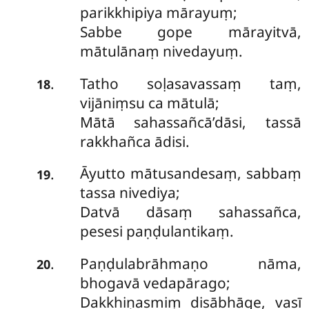
parikkhipiya mārayuṃ;
Sabbe gope mārayitvā,
mātulānaṃ nivedayuṃ.
Tatho soḷasavassaṃ taṃ,
.
18
vijāniṃsu ca mātulā;
Mātā sahassañcā’dāsi, tassā
rakkhañca ādisi.
Āyutto mātusandesaṃ, sabbaṃ
.
19
tassa nivediya;
Datvā dāsaṃ sahassañca,
pesesi paṇḍulantikaṃ.
Paṇḍulabrāhmaṇo nāma,
.
20
bhogavā vedapārago;
Dakkhiṇasmiṃ disābhāge, vasī