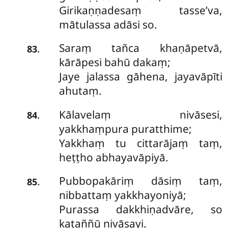
Girikaṇṇadesaṃ tasse’va,
mātulassa adāsi so.
Saraṃ tañca khaṇāpetvā,
.
83
kārāpesi bahū dakaṃ;
Jaye jalassa gāhena, jayavāpīti
ahutaṃ.
Kālavelaṃ nivāsesi,
.
84
yakkhaṃpura puratthime;
Yakkhaṃ tu cittarājaṃ taṃ,
heṭṭho abhayavāpiyā.
Pubbopakāriṃ dāsiṃ taṃ,
.
85
nibbattaṃ yakkhayoniyā;
Purassa dakkhiṇadvāre, so
kataññū nivāsayi.