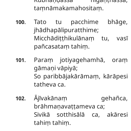
taṃnāmakamahositaṃ.
Tato tu pacchime bhāge,
.
100
jhādhapālipuratthime;
Micchādiṭṭhikulānaṃ tu, vasī
pañcasataṃ tahiṃ.
Paraṃ jotiyagehamhā, oraṃ
.
101
gāmaṇi vāpiyā;
So paribbājakārāmaṃ, kārāpesi
tatheva ca.
Ājīvakānaṃ gehañca,
.
102
brāhmaṇavaṭṭameva ca;
Sivikā sotthisālā ca, akāresi
tahiṃ tahiṃ.