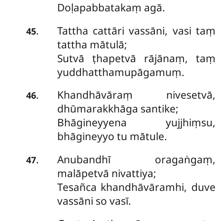
Doḷapabbatakaṃ agā.
Tattha cattāri vassāni, vasi taṃ
.
45
tattha mātulā;
Sutvā ṭhapetvā rājānaṃ, taṃ
yuddhatthamupāgamuṃ.
Khandhāvāraṃ nivesetvā,
.
46
dhūmarakkhāga santike;
Bhāgineyyena yujjhiṃsu,
bhāgineyyo tu mātule.
Anubandhī oragaṅgaṃ,
.
47
malāpetvā nivattiya;
Tesañca khandhāvāramhi, duve
vassāni so vasī.