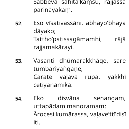
Sabbeva sahitā’kaṃsu, rajjassa
parināyakaṃ.
Eso vīsativassāni, abhayo’bhaya
.
52
dāyako;
Tattho’patissagāmamhi, rājā
rajjamakārayi.
Vasanti
dhūmarakkhāge, sare
.
53
tumbariyaṅgaṇe;
Carate vaḷavā rupā, yakkhī
cetiyanāmikā.
Eko disvāna senaṅgaṃ,
.
54
uttapādaṃ manoramaṃ;
Ārocesi kumārassa, vaḷave’ttī’disī
iti.