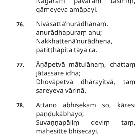
Nagaraṃ pavaraṃ tasmiṃ,
gāmeyeva amāpayi.
Nivāsattā’nurādhānaṃ,
.
76
anurādhapuraṃ ahu;
Nakkhattenā’nurādhena,
patiṭṭhāpita tāya ca.
Āṇāpetvā mātulānaṃ, chattaṃ
.
77
jātassare idha;
Dhovāpetvā dhārayitvā, taṃ
sareyeva vārinā.
Attano abhisekaṃ so, kāresi
.
78
paṇḍukābhayo;
Suvaṇṇapāliṃ deviṃ taṃ,
mahesitte bhisecayi.