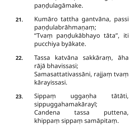
paṇḍulagāmake.
Kumāro tattha gantvāna, passi
.
21
paṇḍulabrāhmaṇaṃ;
‘‘Tvaṃ paṇḍukābhayo tāta’’, iti
pucchiya byākate.
Tassa katvāna sakkāraṃ, āha
.
22
rājā bhavissasi;
Samasattativassāni, rajjaṃ tvaṃ
kārayissasi.
Sippaṃ uggaṇha tātāti,
.
23
sippuggahamakārayī;
Candena tassa puttena,
khippaṃ sippaṃ samāpitaṃ.