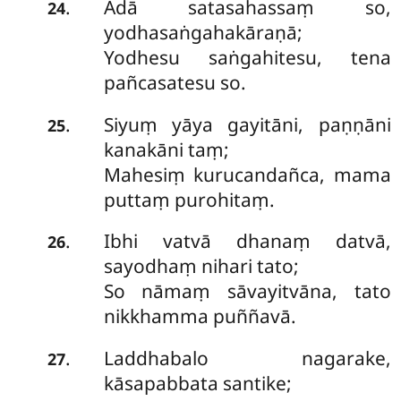
Adā satasahassaṃ so,
.
24
yodhasaṅgahakāraṇā;
Yodhesu saṅgahitesu, tena
pañcasatesu so.
Siyuṃ yāya gayitāni, paṇṇāni
.
25
kanakāni taṃ;
Mahesiṃ kurucandañca, mama
puttaṃ purohitaṃ.
Ibhi
vatvā dhanaṃ datvā,
.
26
sayodhaṃ nihari tato;
So nāmaṃ sāvayitvāna, tato
nikkhamma puññavā.
Laddhabalo nagarake,
.
27
kāsapabbata santike;