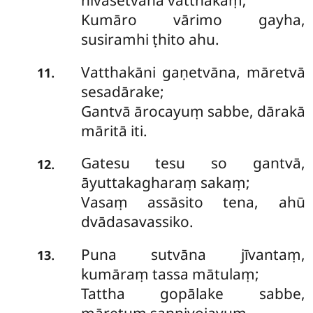
nivāsetvāna vatthakaṃ;
Kumāro vārimo gayha,
susiramhi ṭhito ahu.
Vatthakāni gaṇetvāna, māretvā
.
11
sesadārake;
Gantvā ārocayuṃ sabbe, dārakā
māritā iti.
Gatesu
tesu so gantvā,
.
12
āyuttakagharaṃ sakaṃ;
Vasaṃ assāsito tena, ahū
dvādasavassiko.
Puna sutvāna jīvantaṃ,
.
13
kumāraṃ tassa mātulaṃ;
Tattha gopālake sabbe,