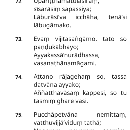
Upariṭṭhamātulasiraṃ,
.
72
sīsarāsiṃ sapassiya;
Lāburāsī’va icchāha, tenā’si
lābugāmako.
Evaṃ vijitasaṅgāmo, tato so
.
73
paṇḍukābhayo;
Ayyakassā’nurādhassa,
vasanaṭhānamāgami.
Attano rājagehaṃ so, tassa
.
74
datvāna ayyako;
Aññatthavāsaṃ kappesi, so tu
tasmiṃ ghare vasi.
Pucchāpetvāna nemittaṃ,
.
75
vatthuvijjā’viduṃ tathā;