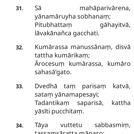
Sā mahāparivārena,
.
31
yānamāruyha sobhanaṃ;
Pitubhattaṃ gāhayitvā,
lāvakānañca gacchati.
Kumārassa manussānaṃ, disvā
.
32
tattha kumārikaṃ;
Ārocesuṃ kumārassa, kumāro
sahasā’gato.
Dvedhā taṃ parisaṃ katvā,
.
33
sataṃ yānamapesayi;
Tadantikaṃ saparisā, kattha
yāsīti pucchitaṃ.
Tāya vuttetu sabbasmiṃ,
.
34
tassaṃsāratta mānaso;