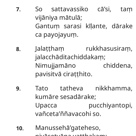
So sattavassiko cā’si, taṃ
.
7
vijāniya mātulā;
Gantuṃ sarasi kīḷante, dārake
ca payojayuṃ.
Jalaṭṭhaṃ rukkhasusiraṃ,
.
8
jalacchāditachiddakaṃ;
Nimujjamāno chiddena,
pavisitvā ciraṭṭhito.
Tato tatheva nikkhamma,
.
9
kumāre sesadārake;
Upacca pucchiyantopi,
vañceta’ññavacohi so.
Manussehā’gateheso,
.
10