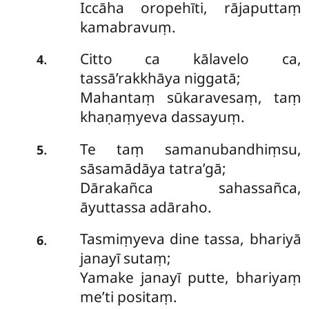
Iccāha oropehīti, rājaputtaṃ
kamabravuṃ.
Citto ca kālavelo ca,
.
4
tassā’rakkhāya niggatā;
Mahantaṃ sūkaravesaṃ, taṃ
khaṇaṃyeva dassayuṃ.
Te taṃ samanubandhiṃsu,
.
5
sāsamādāya tatra’gā;
Dārakañca sahassañca,
āyuttassa adāraho.
Tasmiṃyeva dine tassa, bhariyā
.
6
janayī sutaṃ;
Yamake janayī putte, bhariyaṃ
me’ti positaṃ.