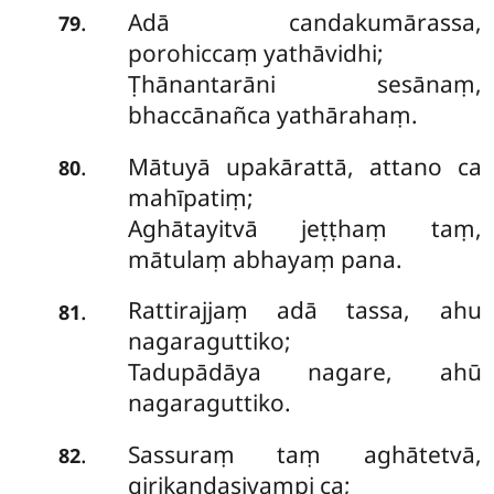
Adā candakumārassa,
.
79
porohiccaṃ yathāvidhi;
Ṭhānantarāni sesānaṃ,
bhaccānañca yathārahaṃ.
Mātuyā upakārattā, attano ca
.
80
mahīpatiṃ;
Aghātayitvā jeṭṭhaṃ taṃ,
mātulaṃ abhayaṃ pana.
Rattirajjaṃ adā tassa, ahu
.
81
nagaraguttiko;
Tadupādāya nagare, ahū
nagaraguttiko.
Sassuraṃ
taṃ aghātetvā,
.
82
girikaṇḍasivampi ca;