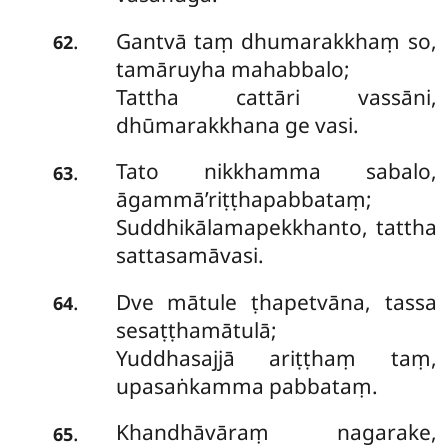
Gantvā taṃ dhumarakkhaṃ so,
.
62
tamāruyha mahabbalo;
Tattha cattāri vassāni,
dhūmarakkhana ge vasi.
Tato nikkhamma sabalo,
.
63
āgammā’riṭṭhapabbataṃ;
Suddhikālamapekkhanto, tattha
sattasamāvasi.
Dve mātule ṭhapetvāna, tassa
.
64
sesaṭṭhamātulā;
Yuddhasajjā ariṭṭhaṃ taṃ,
upasaṅkamma pabbataṃ.
Khandhāvāraṃ nagarake,
.
65