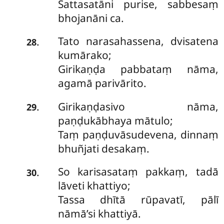
Sattasatāni purise, sabbesaṃ
bhojanāni ca.
Tato narasahassena, dvisatena
.
28
kumārako;
Girikaṇḍa pabbataṃ nāma,
agamā parivārito.
Girikaṇḍasivo nāma,
.
29
paṇḍukābhaya mātulo;
Taṃ paṇḍuvāsudevena, dinnaṃ
bhuñjati desakaṃ.
So karisasataṃ pakkaṃ, tadā
.
30
lāveti khattiyo;
Tassa dhītā rūpavatī, pālī
nāmā’si khattiyā.