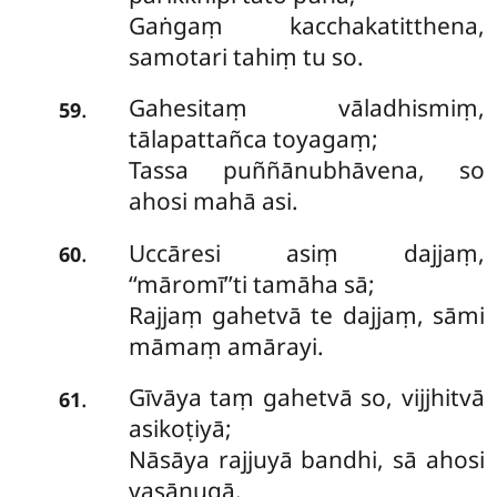
Gaṅgaṃ kacchakatitthena,
samotari tahiṃ tu so.
Gahesitaṃ vāladhismiṃ,
.
59
tālapattañca toyagaṃ;
Tassa puññānubhāvena, so
ahosi mahā asi.
Uccāresi asiṃ dajjaṃ,
.
60
‘‘māromī’’ti tamāha sā;
Rajjaṃ gahetvā te dajjaṃ, sāmi
māmaṃ amārayi.
Gīvāya taṃ gahetvā so, vijjhitvā
.
61
asikoṭiyā;
Nāsāya rajjuyā bandhi, sā ahosi
vasānugā.