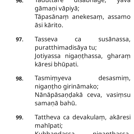
96
gāmaṇi vāpiyā;
Tāpasānaṃ anekesaṃ, assamo
āsi kārito.
Tasseva ca susānassa,
.
97
puratthimadisāya tu;
Jotiyassa nigaṇṭhassa, gharaṃ
kāresi bhūpati.
Tasmiṃyeva desasmiṃ,
.
98
nigaṇṭho girināmako;
Nānāpāsaṇḍakā ceva, vasiṃsu
samaṇā bahū.
Tattheva ca devakulaṃ, akāresi
.
99
mahīpati;
Kubhaṇḍassa nigaṇṭhassa,