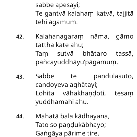
sabbe apesayi;
Te gantvā kalahaṃ katvā, tajjitā
tehi āgamuṃ.
Kalahanagaraṃ nāma, gāmo
.
42
tattha kate ahu;
Taṃ sutvā bhātaro tassā,
pañcayuddhāyu’pāgamuṃ.
Sabbe te paṇḍulasuto,
.
43
candoyeva aghātayi;
Lohita vāhakhaṇḍoti, tesaṃ
yuddhamahī ahu.
Mahatā bala kādhayana,
.
44
Tato so paṇḍukābhayo;
Gaṅgāya pārime tire,