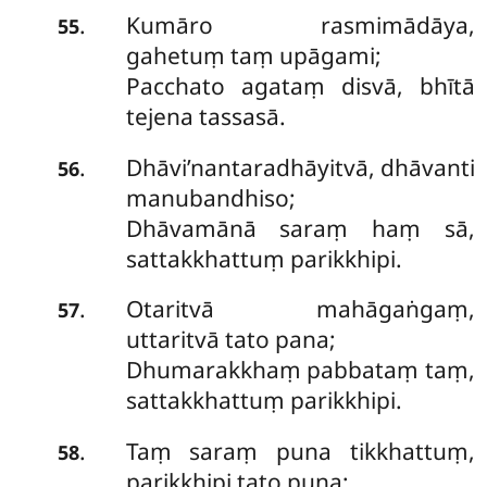
Kumāro rasmimādāya,
.
55
gahetuṃ taṃ upāgami;
Pacchato agataṃ disvā, bhītā
tejena tassasā.
Dhāvi’nantaradhāyitvā, dhāvanti
.
56
manubandhiso;
Dhāvamānā saraṃ haṃ sā,
sattakkhattuṃ parikkhipi.
Otaritvā mahāgaṅgaṃ,
.
57
uttaritvā tato pana;
Dhumarakkhaṃ pabbataṃ taṃ,
sattakkhattuṃ parikkhipi.
Taṃ saraṃ puna tikkhattuṃ,
.
58
parikkhipi tato puna;