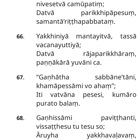
nivesetvā camūpatiṃ;
Datvā parikkhipāpesuṃ,
samantā’riṭṭhapabbataṃ.
Yakkhiniyā mantayitvā, tassā
.
66
vacanayuttiyā;
Datvā rājaparikkhāraṃ,
paṇṇākārā yuvāni ca.
‘‘Gaṇhātha
sabbāne’tāni,
.
67
khamāpessāmi vo ahaṃ’’;
Iti vatvāna pesesi, kumāro
purato balaṃ.
Gaṇhissāmi paviṭṭhanti,
.
68
vissaṭṭhesu tu tesu so;
Āruyha yakkhavaḷavaṃ,