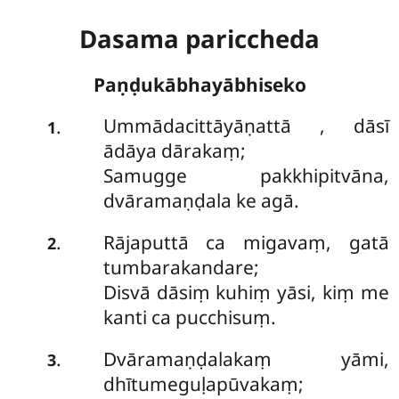
Dasama pariccheda
Paṇḍukābhayābhiseko
Ummādacittāyāṇattā
, dāsī
.
1
ādāya dārakaṃ;
Samugge pakkhipitvāna,
dvāramaṇḍala ke agā.
Rājaputtā ca migavaṃ, gatā
.
2
tumbarakandare;
Disvā dāsiṃ kuhiṃ yāsi, kiṃ me
kanti ca pucchisuṃ.
Dvāramaṇḍalakaṃ yāmi,
.
3
dhītumeguḷapūvakaṃ;