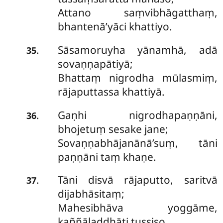
Attano saṃvibhāgatthaṃ,
bhantenā’yāci khattiyo.
Sāsamoruyha yānamhā, adā
.
35
sovaṇṇapātiyā;
Bhattaṃ nigrodha mūlasmiṃ,
rājaputtassa khattiyā.
Gaṇhi nigrodhapaṇṇāni,
.
36
bhojetuṃ sesake jane;
Sovaṇṇabhājanānā’suṃ, tāni
paṇṇāni taṃ khaṇe.
Tāni disvā rājaputto, saritvā
.
37
dijabhāsitaṃ;
Mahesibhāva yoggāme,
kaññāladdhāti tussiso.