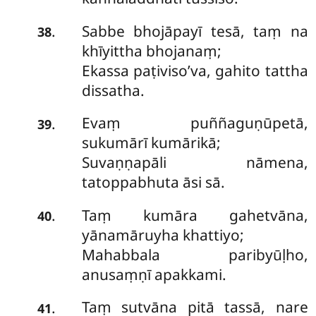
Sabbe bhojāpayī tesā, taṃ na
.
38
khīyittha bhojanaṃ;
Ekassa paṭiviso’va, gahito tattha
dissatha.
Evaṃ puññaguṇūpetā,
.
39
sukumārī kumārikā;
Suvaṇṇapāli nāmena,
tatoppabhuta āsi sā.
Taṃ
kumāra gahetvāna,
.
40
yānamāruyha khattiyo;
Mahabbala paribyūḷho,
anusaṃṇī apakkami.
Taṃ sutvāna pitā tassā, nare
.
41