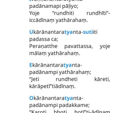
padānamapi pāḷiyo;
Yoje ‘‘rundhiti rundhīti’’-
iccādīnaṃ yathārahaṃ.
U
kārānantara
tya
nta-
suti
iti
padassa ca;
Peraṇatthe pavattassa, yoje
mālaṃ yathārahaṃ.
E
kārānantara
tya
nta-
padānampi yathārahaṃ;
‘‘Jeti rundheti kāreti,
kārāpetī’’tiādīnaṃ.
O
kārānantara
tya
nta-
padānampi padakkame;
‘‘Karoti bhoti hotī’’ti-ādīnaṃ