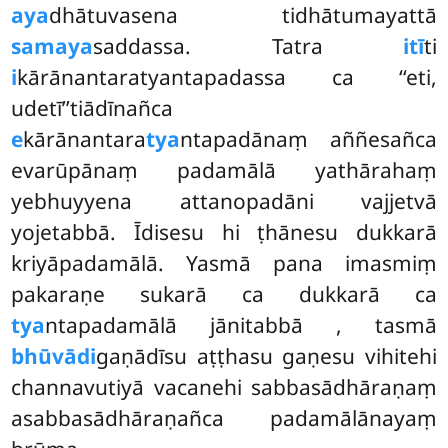
aya
dhātuvasena tidhātumayattā
samaya
saddassa. Tatra
itī
ti
i
kārānantaratyantapadassa ca ‘‘eti,
udetī’’tiādīnañca
e
kārānantara
tya
ntapadānaṃ aññesañca
evarūpānaṃ padamālā yathārahaṃ
yebhuyyena attanopadāni vajjetvā
yojetabbā. Īdisesu hi ṭhānesu dukkarā
kriyāpadamālā. Yasmā pana imasmiṃ
pakaraṇe sukarā ca dukkarā ca
tya
ntapadamālā jānitabbā
, tasmā
bhūvādi
gaṇādīsu aṭṭhasu gaṇesu vihitehi
channavutiyā vacanehi sabbasādhāraṇaṃ
asabbasādhāraṇañca padamālānayaṃ