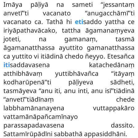
Imāya pāḷiyā na sameti ‘‘jessantaṃ
anvetī’’ti vacanato ‘‘anugacchāmī’’ti
vacanato ca. Tathā hi
eti
saddo yattha ce
iriyāpathavācako, tattha āgamanaṃyeva
joteti, na gamanaṃ, tasmā
āgamanatthassa ayuttito gamanatthassa
ca yuttito vi itiādinā chedo ñeyyo. Etesañca
iti
saddavasena katachedānaṃ
atthibhāvaṃ yuttibhāvañca ‘‘itāyaṃ
kodharūpenā’’ti pāḷiyeva sādheti,
tasmāyeva ‘‘anu iti, anu inti, anu isī’’tiādinā
‘‘anvetī’’tiādīnaṃ chede
labbhamānanayena vuttappakāro
vattamānāpañcamīnayo
parassapadavasena dassito.
Sattamīrūpādīni sabbathā appasiddhāni.