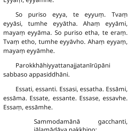
So puriso eyya, te eyyuṃ. Tvaṃ
eyyāsi, tumhe eyyātha. Ahaṃ eyyāmi,
mayaṃ eyyāma. So puriso etha, te eraṃ.
Tvaṃ etho, tumhe eyyāvho. Ahaṃ eyyaṃ,
mayaṃ eyyāmhe.
Parokkhāhiyyattanajjatanīrūpāni
sabbaso appasiddhāni.
Essati, essanti. Essasi, essatha. Essāmi,
essāma. Essate, essante. Essase, essavhe.
Essaṃ, essāmhe.
Sammodamānā gacchanti,
jālamādāya pakkhino;