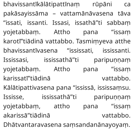
bhavissantīkālātipattīnaṃ rūpāni ca
pakāsayissāma – vattamānāvasena tāva
‘‘issati, issanti. Issasi, issathā’’ti sabbaṃ
yojetabbaṃ. Attho pana ‘‘issaṃ
karotī’’tiādinā vattabbo. Tasmiṃyeva atthe
bhavissantīvasena ‘‘ississati, ississanti.
Ississasi, ississathā’’ti paripuṇṇaṃ
yojetabbaṃ. Attho pana ‘‘issaṃ
karissatī’’tiādinā vattabbo.
Kālātipattivasena pana ‘‘ississā, ississaṃsu.
Ississe, ississathā’’ti paripuṇṇaṃ
yojetabbaṃ, attho pana ‘‘issaṃ
akarissā’’tiādinā vattabbo.
Dhātvantaravasena saṃsandanānayoyaṃ.