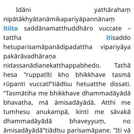
Idāni yathārahaṃ
nipātākhyātanāmikapariyāpannānaṃ
itiito
saddānamatthuddhāro vuccate –
tattha
iti
saddo
hetuparisamāpanādipadattha vipariyāya
pakārāvadhāraṇa
nidassanādianekatthappabhedo. Tathā
hesa ‘‘ruppatīti kho bhikkhave tasmā
rūpanti vuccatī’’tiādīsu hetuatthe dissati.
‘‘Tasmātiha me bhikkhave dhammadāyādā
bhavatha, mā āmisadāyādā. Atthi me
tumhesu anukampā, kinti me sāvakā
dhammadāyādā bhaveyyuṃ, no
āmisadāyādā’’tiādīsu parisamāpane. ‘‘Iti vā