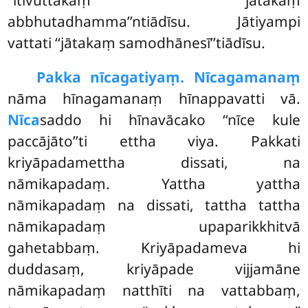
‘‘itivuttakaṃ jātakaṃ
abbhutadhamma’’ntiādīsu. Jātiyampi
vattati ‘‘jātakaṃ samodhānesī’’tiādīsu.
Pakka nīcagatiyaṃ. Nīcagamanaṃ
nāma hīnagamanaṃ hīnappavatti vā.
Nīca
saddo hi hīnavācako ‘‘nīce kule
paccājāto’’ti ettha viya. Pakkati
kriyāpadamettha dissati, na
nāmikapadaṃ. Yattha yattha
nāmikapadaṃ na dissati, tattha tattha
nāmikapadaṃ upaparikkhitvā
gahetabbaṃ. Kriyāpadameva hi
duddasaṃ, kriyāpade vijjamāne
nāmikapadaṃ natthīti na vattabbaṃ,