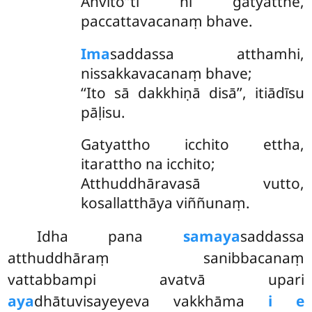
Anvito’’ti hi gatyatthe,
paccattavacanaṃ bhave.
Ima
saddassa atthamhi,
nissakkavacanaṃ bhave;
‘‘Ito sā dakkhiṇā disā’’, itiādīsu
pāḷisu.
Gatyattho icchito ettha,
itarattho na icchito;
Atthuddhāravasā vutto,
kosallatthāya viññunaṃ.
Idha pana
samaya
saddassa
atthuddhāraṃ sanibbacanaṃ
vattabbampi avatvā upari
aya
dhātuvisayeyeva vakkhāma
i e