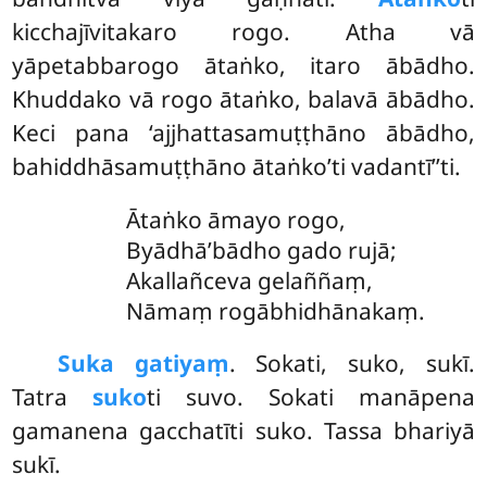
kicchajīvitakaro rogo. Atha vā
yāpetabbarogo ātaṅko, itaro ābādho.
Khuddako vā rogo ātaṅko, balavā ābādho.
Keci pana ‘ajjhattasamuṭṭhāno ābādho,
bahiddhāsamuṭṭhāno ātaṅko’ti vadantī’’ti.
Ātaṅko āmayo rogo,
Byādhā’bādho gado rujā;
Akallañceva gelaññaṃ,
Nāmaṃ rogābhidhānakaṃ.
Suka gatiyaṃ
. Sokati, suko, sukī.
Tatra
suko
ti suvo. Sokati manāpena
gamanena gacchatīti suko. Tassa bhariyā
sukī.