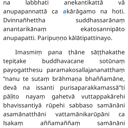
na labbhati anekantikattā vā
anupapannattā ca
a
kārāgamo na hoti.
Dvinnañhettha suddhassarānaṃ
anantarikānaṃ ekatosannipāto
anupapatti. Paripuṇṇo kālātipattinayo.
Imasmiṃ pana ṭhāne sāṭṭhakathe
tepiṭake buddhavacane sotūnaṃ
payogatthesu paramakosallajananatthaṃ
‘‘nanu te sutaṃ brāhmaṇa bhaññamāne,
devā na issanti purisaparakkamassā’’ti
pāḷito nayaṃ gahetvā vuttappakārehi
bhavissantiyā rūpehi sabbaso samānāni
asamānatthāni vattamānikarūpāni ca
īsakaṃ aññamaññaṃ samānāni