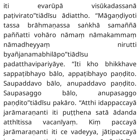
iti evarūpā visūkadassanā
paṭivirato’’tiādīsu ādiattho. ‘‘Māgaṇḍiyoti
tassa brāhmaṇassa saṅkhā samaññā
paññatti vohāro nāmaṃ nāmakammaṃ
nāmadheyyaṃ nirutti
byañjanamabhilāpo’’tiādīsu
padatthavipariyāye. ‘‘Iti kho bhikkhave
sappaṭibhayo bālo, appaṭibhayo paṇḍito.
Saupaddavo bālo, anupaddavo
paṇḍito.
Saupasaggo bālo, anupasaggo
paṇḍito’’tiādīsu pakāro. ‘‘Atthi idappaccayā
jarāmaraṇanti iti puṭṭhena satā ādanda
atthītissa vacanīyaṃ. Kiṃ paccayā
jarāmaraṇanti iti ce vadeyya, jātipaccayā