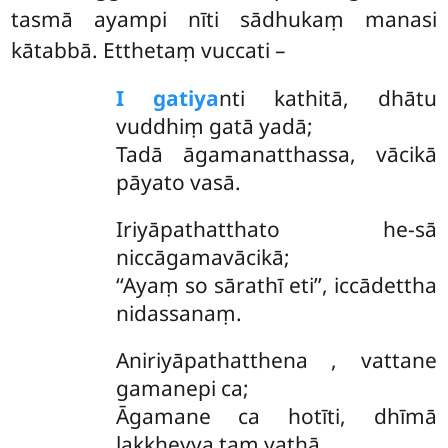
tasmā ayampi nīti sādhukaṃ manasi
kātabbā. Etthetaṃ vuccati –
I gatiya
nti kathitā, dhātu
vuddhiṃ gatā yadā;
Tadā āgamanatthassa, vācikā
pāyato vasā.
Iriyāpathatthato he-sā
niccāgamavācikā;
‘‘Ayaṃ so sārathī eti’’, iccādettha
nidassanaṃ.
Aniriyāpathatthena
, vattane
gamanepi ca;
Āgamane ca hotīti, dhīmā
lakkheyya taṃ yathā.