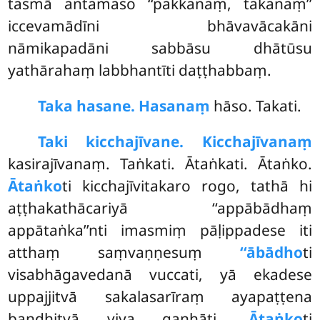
tasmā antamaso ‘‘pakkanaṃ, takanaṃ’’
iccevamādīni bhāvavācakāni
nāmikapadāni sabbāsu dhātūsu
yathārahaṃ labbhantīti daṭṭhabbaṃ.
Taka hasane. Hasanaṃ
hāso. Takati.
Taki kicchajīvane. Kicchajīvanaṃ
kasirajīvanaṃ. Taṅkati. Ātaṅkati. Ātaṅko.
Ātaṅko
ti kicchajīvitakaro rogo, tathā hi
aṭṭhakathācariyā ‘‘appābādhaṃ
appātaṅka’’nti imasmiṃ pāḷippadese iti
atthaṃ saṃvaṇṇesuṃ
‘‘ābādho
ti
visabhāgavedanā vuccati, yā ekadese
uppajjitvā sakalasarīraṃ ayapaṭṭena
bandhitvā viya gaṇhāti.
Ātaṅko
ti