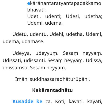
e
kārānantaratyantapadakkamo
bhavati;
Udeti, udenti; Udesi, udetha;
Udemi, udema.
Udetu, udentu. Udehi, udetha. Udemi,
udema, udāmase.
Udeyya, udeyyuṃ. Sesaṃ neyyaṃ.
Udissati, udissanti. Sesaṃ neyyaṃ. Udissā,
udissaṃsu. Sesaṃ neyyaṃ.
Imāni suddhassaradhāturūpāni.
Kakārantadhātu
Ku
sadde ke
ca. Koti, kavati, kāyati,