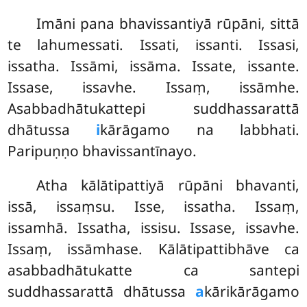
Imāni pana bhavissantiyā rūpāni, sittā
te lahumessati. Issati, issanti. Issasi,
issatha. Issāmi, issāma. Issate, issante.
Issase, issavhe. Issaṃ, issāmhe.
Asabbadhātukattepi suddhassarattā
dhātussa
i
kārāgamo na labbhati.
Paripuṇṇo bhavissantīnayo.
Atha kālātipattiyā rūpāni bhavanti,
issā, issaṃsu. Isse, issatha. Issaṃ,
issamhā. Issatha, issisu. Issase, issavhe.
Issaṃ, issāmhase. Kālātipattibhāve
ca
asabbadhātukatte ca santepi
suddhassarattā dhātussa
a
kārikārāgamo