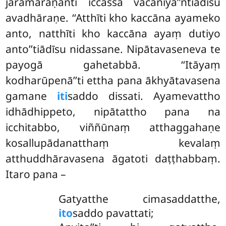
jarāmaraṇanti iccassa vacanīya’’ntiādīsu
avadhāraṇe. ‘‘Atthīti kho kaccāna ayameko
anto, natthīti kho kaccāna ayaṃ dutiyo
anto’’tiādīsu nidassane. Nipātavaseneva te
payogā gahetabbā. ‘‘Itāyaṃ
kodharūpenā’’ti ettha pana ākhyātavasena
gamane
iti
saddo dissati. Ayamevattho
idhādhippeto, nipātattho pana na
icchitabbo, viññūnaṃ atthaggahaṇe
kosallupādanatthaṃ kevalaṃ
atthuddhāravasena āgatoti daṭṭhabbaṃ.
Itaro pana –
Gatyatthe cimasaddatthe,
ito
saddo pavattati;