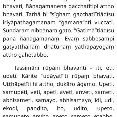
bhavati, ñāṇagamanena gacchatītipi attho
bhavati. Tathā hi ‘‘sīghaṃ gacchatī’’tiādīsu
iriyāpathagamanaṃ ‘‘gamana’’nti vuccati.
Sundaraṃ nibbānaṃ gato. ‘‘Gatimā’’tiādīsu
pana ñāṇagamanaṃ. Evaṃ sabbesampi
gatyatthānaṃ dhātūnaṃ yathāpayogaṃ
attho gahetabbo.
Tassimāni rūpāni bhavanti – iti, eti,
udeti. Kārite ‘‘udāyatī’’ti rūpaṃ bhavati.
Uṭṭhāpetīti hi attho, dukāro āgamo. Upeti,
samupeti, veti, apeti, aveti, anveti, sameti,
abhisameti, samayo, abhisamayo, īdi, udi,
ekodi, paṇḍito, ito, udito, upeto,
samupeto, anvito, apeto, sameto, etabbo,