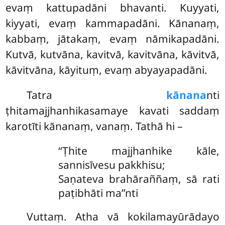
evaṃ kattupadāni bhavanti. Kuyyati,
kiyyati, evaṃ kammapadāni. Kānanaṃ,
kabbaṃ, jātakaṃ, evaṃ nāmikapadāni.
Kutvā, kutvāna, kavitvā, kavitvāna, kāvitvā,
kāvitvāna, kāyituṃ, evaṃ abyayapadāni.
Tatra
kānana
nti
ṭhitamajjhanhikasamaye kavati saddaṃ
karotīti kānanaṃ, vanaṃ. Tathā hi –
‘‘Ṭhite majjhanhike kāle,
sannisīvesu pakkhisu;
Saṇateva brahāraññaṃ, sā rati
paṭibhāti ma’’nti
Vuttaṃ. Atha vā kokilamayūrādayo