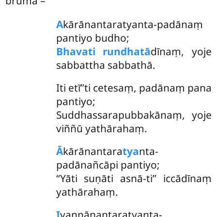
brūma –
A
kārānantaratyanta-padānaṃ
pantiyo budho;
Bhavati rundhatā
dīnaṃ, yoje
sabbattha sabbathā.
Iti etī’’ti cetesaṃ, padānaṃ pana
pantiyo;
Suddhassarapubbakānaṃ, yoje
viññū yathārahaṃ.
Ā
kārānantara
tya
nta-
padānañcāpi pantiyo;
‘‘Yāti suṇāti asnā-ti’’ iccādīnaṃ
yathārahaṃ.
I
vaṇṇānantaratyanta-