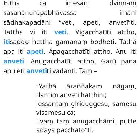
Ettha ca imesaṃ dvinnaṃ
sāsanānurūpabhāvassa imāni
sādhakapadāni
‘‘veti, apeti, anvetī’’ti.
Tattha vi iti
veti
. Vigacchatīti attho,
iti
saddo hettha gamanaṃ bodheti. Tathā
apa iti
apeti
. Apagacchatīti attho. Anu iti
anveti
. Anugacchatīti attho. Garū pana
anu eti
anvetī
ti vadanti. Taṃ –
‘‘Yathā āraññakaṃ nāgaṃ,
dantiṃ anveti hatthinī;
Jessantaṃ giriduggesu, samesu
visamesu ca;
Evaṃ taṃ anugacchāmi, putte
ādāya pacchato’’ti.