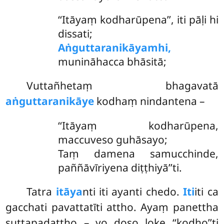
‘‘Itāyaṃ kodharūpena’’, iti pāḷi hi
dissati;
Aṅguttaranikāyamhi,
munināhacca bhāsitā;
Vuttañhetaṃ bhagavatā
aṅguttaranikāye
kodhaṃ nindantena –
‘‘Itāyaṃ kodharūpena,
maccuveso guhāsayo;
Taṃ damena samucchinde,
paññāvīriyena diṭṭhiyā’’ti.
Tatra
itāya
nti iti ayanti chedo.
Iti
iti ca
gacchati pavattatīti attho. Ayaṃ panettha
suttapadattho – yo
doso loke ‘‘kodho’’ti