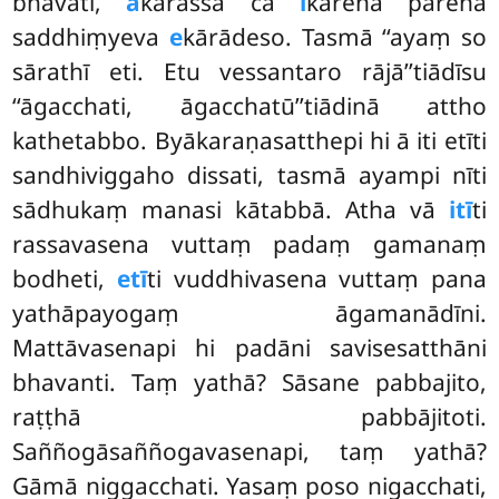
bhavati,
ā
kārassa ca
i
kārena parena
saddhiṃyeva
e
kārādeso. Tasmā ‘‘ayaṃ so
sārathī eti. Etu vessantaro rājā’’tiādīsu
‘‘āgacchati, āgacchatū’’tiādinā attho
kathetabbo. Byākaraṇasatthepi hi ā iti etīti
sandhiviggaho dissati, tasmā ayampi nīti
sādhukaṃ manasi kātabbā. Atha vā
itī
ti
rassavasena vuttaṃ padaṃ gamanaṃ
bodheti,
etī
ti vuddhivasena vuttaṃ pana
yathāpayogaṃ āgamanādīni.
Mattāvasenapi hi padāni savisesatthāni
bhavanti. Taṃ yathā? Sāsane pabbajito,
raṭṭhā pabbājitoti.
Saññogāsaññogavasenapi, taṃ yathā?
Gāmā niggacchati. Yasaṃ poso nigacchati,