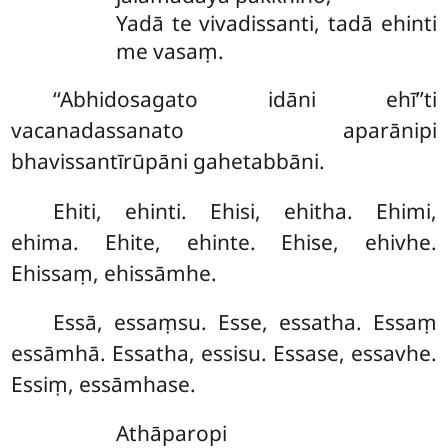
Yadā te vivadissanti, tadā ehinti
me vasaṃ.
‘‘Abhidosagato idāni ehī’’ti
vacanadassanato aparānipi
bhavissantīrūpāni gahetabbāni.
Ehiti, ehinti. Ehisi, ehitha. Ehimi,
ehima. Ehite, ehinte. Ehise, ehivhe.
Ehissaṃ, ehissāmhe.
Essā, essaṃsu. Esse, essatha. Essaṃ
essāmhā. Essatha, essisu. Essase, essavhe.
Essiṃ, essāmhase.
Athāparopi