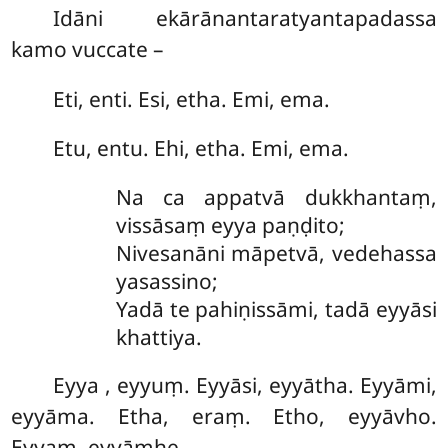
Idāni ekārānantaratyantapadassa
kamo vuccate –
Eti, enti. Esi, etha. Emi, ema.
Etu, entu. Ehi, etha. Emi, ema.
Na ca appatvā dukkhantaṃ,
vissāsaṃ eyya paṇḍito;
Nivesanāni māpetvā, vedehassa
yasassino;
Yadā te pahiṇissāmi, tadā eyyāsi
khattiya.
Eyya
, eyyuṃ. Eyyāsi, eyyātha. Eyyāmi,
eyyāma. Etha, eraṃ. Etho, eyyāvho.
Eyyaṃ, eyyāmhe.