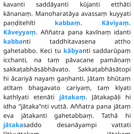
kavanti saddāyanti kūjanti etthāti
kānanaṃ. Manoharatāya avassaṃ kuyyati
paṇḍitehīti
kabbaṃ. Kāviyaṃ.
Kāveyyaṃ
. Aññatra pana kavīnaṃ idanti
kabba
nti taddhitavasena attho
gahetabbo. Keci tu
kābya
nti saddarūpaṃ
icchanti, na taṃ pāvacane pamāṇaṃ
sakkaṭabhāsābhāvato. Sakkaṭabhāsātopi
hi ācariyā nayaṃ gaṇhanti. Jātaṃ bhūtaṃ
atītaṃ bhagavato cariyaṃ, taṃ kīyati
kathīyati etenāti
jātakaṃ
. Jātakapāḷi hi
idha ‘‘jātaka’’nti vuttā. Aññatra pana jātaṃ
eva jātakanti gahetabbaṃ. Tathā hi
jātaka
saddo desanāyampi vattati