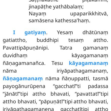
jinapāṭhe yathābalaṃ;
Nayaṃ upaparikkhitvā,
samāsena kathessa’haṃ.
I gatiyaṃ
. Yesaṃ dhātūnaṃ
gatiattho, buddhipi tesaṃ attho.
Pavattipāpuṇānipi. Tatra gamanaṃ
duvidhaṃ kāyagamanaṃ
ñāṇagamanañca. Tesu
kāyagamanaṃ
nāma iriyāpathagamanaṃ,
ñāṇagamanaṃ
nāma ñāṇuppatti, tasmā
payogānurūpena ‘‘gacchatī’’ti padassa
‘‘jānātī’’tipi attho bhavati, ‘‘pavattatī’’tipi
attho bhavati, ‘‘pāpuṇātī’’tipi attho bhavati,
iriyāpathagamanena gacchatītipi attho