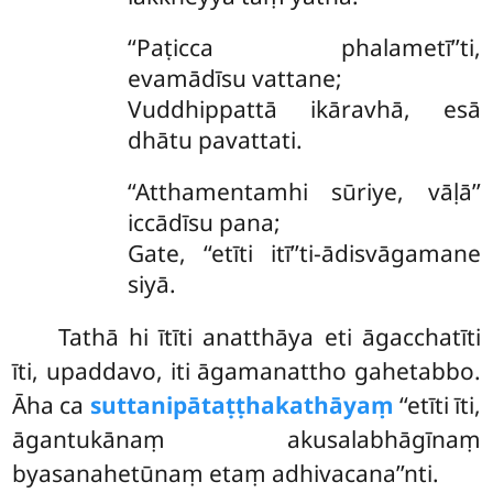
‘‘Paṭicca phalametī’’ti,
evamādīsu vattane;
Vuddhippattā ikāravhā, esā
dhātu pavattati.
‘‘Atthamentamhi sūriye, vāḷā’’
iccādīsu pana;
Gate, ‘‘etīti itī’’ti-ādisvāgamane
siyā.
Tathā hi ītīti anatthāya eti āgacchatīti
īti, upaddavo, iti āgamanattho gahetabbo.
Āha ca
suttanipātaṭṭhakathāyaṃ
‘‘etīti īti,
āgantukānaṃ akusalabhāgīnaṃ
byasanahetūnaṃ etaṃ adhivacana’’nti.