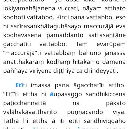
lokiyamahājanena vuccati, nāyaṃ atthato
kodhoti vattabbo. Kinti pana vattabbo, eso
hi sarīrasaṅkhātaguhāsayo maccurājā eva
kodhavasena pamaddanto sattasantāne
gacchatīti vattabbo. Taṃ evarūpaṃ
‘‘maccurājā’’ti vattabbaṃ bahuno janassa
anatthakaraṃ kodhaṃ hitakāmo damena
paññāya vīriyena diṭṭhiyā ca chindeyyāti.
Etī
ti imassa pana āgacchatīti attho.
‘‘Etī’’ti ettha hi
ā
upasaggo sandhikiccena
paṭicchannattā na pākaṭo
valāhakāvattharito puṇṇacando viya.
Tathā hi ettha ā iti etīti sandhiviggaho