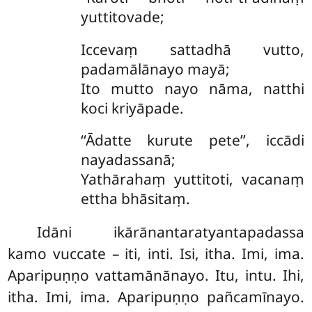
yuttitovade;
Iccevaṃ sattadhā vutto,
padamālānayo mayā;
Ito mutto nayo nāma, natthi
koci kriyāpade.
‘‘Ādatte kurute pete’’, iccādi
nayadassanā;
Yathārahaṃ yuttitoti, vacanaṃ
ettha bhāsitaṃ.
Idāni ikārānantaratyantapadassa
kamo vuccate – iti, inti. Isi, itha. Imi, ima.
Aparipuṇṇo vattamānānayo. Itu, intu. Ihi,
itha. Imi, ima. Aparipuṇṇo pañcamīnayo.