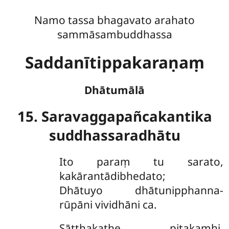
Namo tassa bhagavato arahato
sammāsambuddhassa
Saddanītippakaraṇaṃ
Dhātumālā
15. Saravaggapañcakantika
suddhassaradhātu
Ito
paraṃ tu sarato,
kakārantādibhedato;
Dhātuyo dhātunipphanna-
rūpāni vividhāni ca.
Sāṭṭhakathe piṭakamhi,