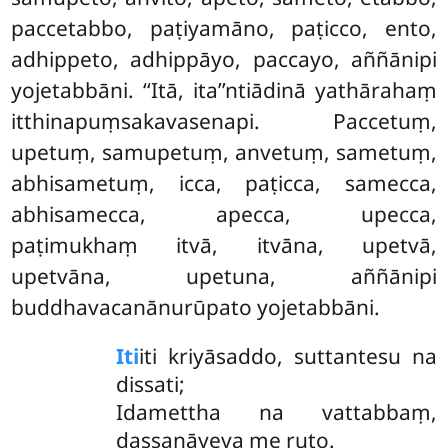
paccetabbo, paṭiyamāno, paṭicco, ento,
adhippeto, adhippāyo, paccayo, aññānipi
yojetabbāni. ‘‘Itā, ita’’ntiādinā yathārahaṃ
itthinapuṃsakavasenapi. Paccetuṃ,
upetuṃ, samupetuṃ, anvetuṃ, sametuṃ,
abhisametuṃ, icca, paṭicca, samecca,
abhisamecca, apecca, upecca,
paṭimukhaṃ itvā, itvāna, upetvā,
upetvāna, upetuna, aññānipi
buddhavacanānurūpato yojetabbāni.
Iti
iti kriyāsaddo, suttantesu na
dissati;
Idamettha na vattabbaṃ,
dassanāyeva me ruto.