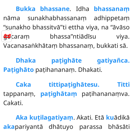
Bukka bhassane
. Idha
bhassanaṃ
nāma sunakhabhassanaṃ adhippetaṃ
‘‘sunakho bhassitvā’’ti ettha viya, na ‘‘āvāso
📜
gocaraṃ
bhassa’’ntiādīsu viya.
Vacanasaṅkhātaṃ bhassanaṃ, bukkati sā.
Dhaka paṭighāte gatiyañca.
Paṭighāto
paṭihananaṃ. Dhakati.
Caka tittipaṭighātesu. Titti
tappanaṃ,
paṭighātaṃ
paṭihananaṃva.
Cakati.
Aka kuṭilagatiyaṃ
. Akati. Etā
ku
ādikā
aka
pariyantā dhātuyo parassa bhāsāti