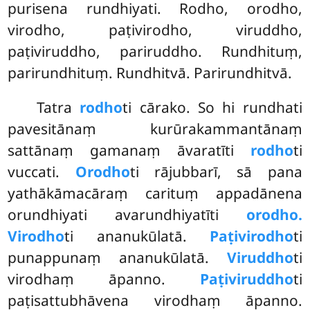
purisena rundhiyati. Rodho, orodho,
virodho, paṭivirodho, viruddho,
paṭiviruddho, pariruddho. Rundhituṃ,
parirundhituṃ. Rundhitvā. Parirundhitvā.
Tatra
rodho
ti cārako. So hi rundhati
pavesitānaṃ kurūrakammantānaṃ
sattānaṃ gamanaṃ āvaratīti
rodho
ti
vuccati.
Orodho
ti rājubbarī, sā pana
yathākāmacāraṃ carituṃ appadānena
orundhiyati avarundhiyatīti
orodho.
Virodho
ti ananukūlatā.
Paṭivirodho
ti
punappunaṃ ananukūlatā.
Viruddho
ti
virodhaṃ āpanno.
Paṭiviruddho
ti
paṭisattubhāvena
virodhaṃ āpanno.