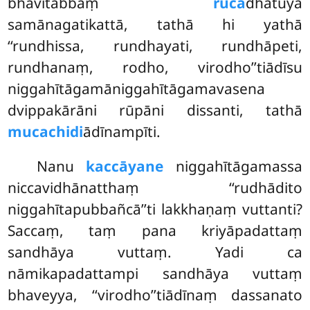
bhavitabbaṃ
ruca
dhātuyā
samānagatikattā, tathā hi yathā
‘‘rundhissa, rundhayati, rundhāpeti,
rundhanaṃ, rodho, virodho’’tiādīsu
niggahītāgamāniggahītāgamavasena
dvippakārāni rūpāni dissanti, tathā
mucachidi
ādīnampīti.
Nanu
kaccāyane
niggahītāgamassa
niccavidhānatthaṃ ‘‘rudhādito
niggahītapubbañcā’’ti lakkhaṇaṃ vuttanti?
Saccaṃ, taṃ pana kriyāpadattaṃ
sandhāya vuttaṃ. Yadi ca
nāmikapadattampi sandhāya vuttaṃ
bhaveyya, ‘‘virodho’’tiādīnaṃ dassanato