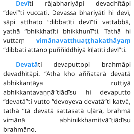
Devī
ti rājabhariyāpi devadhītāpi
‘‘devī’’ti vuccati. Devassa bhariyāti hi devī,
sāpi atthato ‘‘dibbatīti devī’’ti vattabbā,
yathā ‘‘bhikkhatīti bhikkhunī’’ti. Tathā hi
vuttaṃ
vimānavatthuaṭṭhakathāyaṃ
‘‘dibbati attano puññiddhiyā kīḷatīti devī’’ti.
Devatā
ti
devaputtopi brahmāpi
devadhītāpi. ‘‘Atha kho aññatarā devatā
abhikkantāya ruttiyā
abhikkantavaṇṇā’’tiādīsu hi devaputto
‘‘devatā’’ti vutto ‘‘devoyeva devatā’’ti katvā,
tathā ‘‘tā devatā sattasatā uḷārā, brahmā
vimānā abhinikkhamitvā’’tiādīsu
brahmāno.