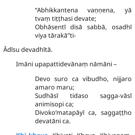
‘‘Abhikkantena vaṇṇena, yā
tvaṃ tiṭṭhasi devate;
Obhāsentī disā sabbā, osadhī
viya tārakā’’ti-
Ādīsu devadhītā.
Imāni upapattidevānaṃ nāmāni –
Devo suro ca vibudho, nijjaro
amaro maru;
Sudhāsī tidaso sagga-vāsī
animisopi ca;
Divoko’matapāyī ca, saggaṭṭho
devatāni ca.