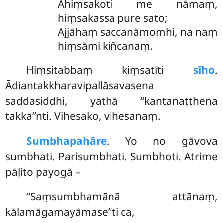
Ahiṃsakoti me nāmaṃ,
hiṃsakassa pure sato;
Ajjāhaṃ saccanāmomhi, na naṃ
hiṃsāmi kiñcanaṃ.
Hiṃsitabbaṃ kiṃsatīti
sīho
.
Ādiantakkharavipallāsavasena
saddasiddhi, yathā ‘‘kantanaṭṭhena
takka’’nti. Vihesako, vihesanaṃ.
Sumbha
pahāre
. Yo no gāvova
sumbhati. Parisumbhati. Sumbhoti. Atrime
pāḷito payogā –
‘‘Saṃsumbhamānā attānaṃ,
kālamāgamayāmase’’ti ca,