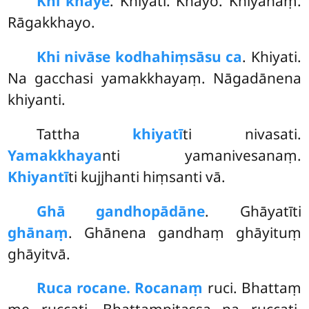
Khi khaye
. Khiyati. Khayo. Khiyanaṃ.
Rāgakkhayo.
Khi nivāse kodhahiṃsāsu ca
. Khiyati.
Na gacchasi yamakkhayaṃ. Nāgadānena
khiyanti.
Tattha
khiyatī
ti nivasati.
Yamakkhaya
nti yamanivesanaṃ.
Khiyantī
ti kujjhanti hiṃsanti vā.
Ghā gandhopādāne
. Ghāyatīti
ghānaṃ
. Ghānena gandhaṃ ghāyituṃ
ghāyitvā.
Ruca rocane. Rocanaṃ
ruci. Bhattaṃ