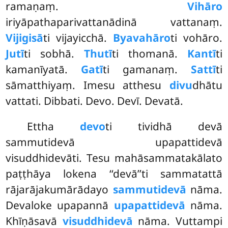
ramaṇaṃ.
Vihāro
iriyāpathaparivattanādinā vattanaṃ.
Vijigisā
ti vijayicchā.
Byavahāro
ti vohāro.
Jutī
ti sobhā.
Thutī
ti thomanā.
Kantī
ti
kamanīyatā.
Gatī
ti gamanaṃ.
Sattī
ti
sāmatthiyaṃ. Imesu atthesu
divu
dhātu
vattati. Dibbati. Devo. Devī. Devatā.
Ettha
devo
ti tividhā devā
sammutidevā upapattidevā
visuddhidevāti. Tesu mahāsammatakālato
paṭṭhāya lokena ‘‘devā’’ti sammatattā
rājarājakumārādayo
sammutidevā
nāma.
Devaloke upapannā
upapattidevā
nāma.
Khīṇāsavā
visuddhidevā
nāma. Vuttampi