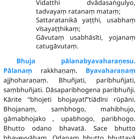
Vidatthi dvādasaṅgulyo,
tadvayaṃ ratanaṃ mataṃ;
Sattaratanikā yaṭṭhi, usabhaṃ
vīsayaṭṭhikaṃ;
Gāvutaṃ usabhāsīti, yojanaṃ
catugāvutaṃ.
Bhuja pālanabyavaharaṇesu.
Pālanaṃ
rakkhaṇaṃ.
Byavaharaṇaṃ
ajjhoharaṇaṃ. Bhuñjati, paribhuñjati,
saṃbhuñjati. Dāsaparibhogena paribhuñji.
Kārite ‘‘bhojeti bhojayatī’’tiādīni rūpāni.
Bhojanaṃ, sambhogo, mahibhujo,
gāmabhojako
, upabhogo, paribhogo.
Bhutto odano bhavatā. Sace bhutto
bhaveyyāhaṃ. Odanaṃ bhutto bhuttavā