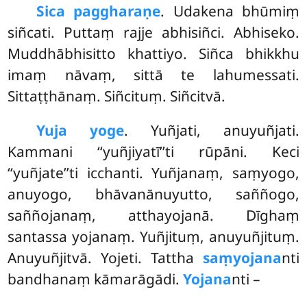
Sica paggharaṇe
. Udakena bhūmiṃ
siñcati. Puttaṃ rajje abhisiñci. Abhiseko.
Muddhābhisitto khattiyo. Siñca bhikkhu
imaṃ nāvaṃ, sittā te lahumessati.
Sittaṭṭhānaṃ. Siñcituṃ. Siñcitvā.
Yuja yoge
. Yuñjati, anuyuñjati.
Kammani ‘‘yuñjiyatī’’ti rūpāni. Keci
‘‘yuñjate’’ti icchanti. Yuñjanaṃ, saṃyogo,
anuyogo, bhāvanānuyutto, saññogo,
saññojanaṃ, atthayojanā. Dīghaṃ
santassa yojanaṃ. Yuñjituṃ, anuyuñjituṃ.
Anuyuñjitvā. Yojeti. Tattha
saṃyojana
nti
bandhanaṃ kāmarāgādi.
Yojana
nti –