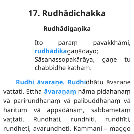
17. Rudhādichakka
Rudhādigaṇika
Ito paraṃ pavakkhāmi,
rudhādika
gaṇādayo;
Sāsanassopakārāya, gaṇe tu
chabbidhe kathaṃ.
Rudhi āvaraṇe. Rudhi
dhātu āvaraṇe
vattati. Ettha
āvaraṇaṃ
nāma pidahanaṃ
vā parirundhanaṃ vā palibuddhanaṃ vā
harituṃ vā appadānaṃ, sabbametaṃ
vaṭṭati. Rundhati, rundhiti, rundhīti,
rundheti, avarundheti. Kammani – maggo