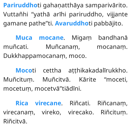
Pariruddho
ti gahaṇatthāya samparivārito.
Vuttañhi ‘‘yathā arīhi pariruddho, vijjante
gamane pathe’’ti.
Avaruddho
ti pabbājito.
Muca mocane
. Migaṃ bandhanā
muñcati. Muñcanaṃ, mocanaṃ.
Dukkhappamocanaṃ, moco.
Moco
ti cettha aṭṭhikakadalīrukkho.
Muñcituṃ. Muñcitvā. Kārite ‘‘moceti,
mocetuṃ, mocetvā’’tiādīni.
Rica virecane
. Riñcati. Riñcanaṃ,
virecanaṃ, vireko, virecako. Riñcituṃ.
Riñcitvā.