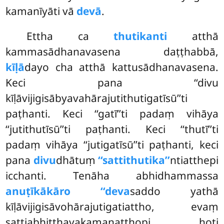
kamanīyāti vā
devā
.
Ettha ca
thutikanti
atthā
kammasādhanavasena daṭṭhabbā,
kīḷā
dayo cha atthā kattusādhanavasena.
Keci pana ‘‘divu
kīḷāvijigisābyavahārajutithutigatīsū’’ti
paṭhanti. Keci ‘‘gatī’’ti padaṃ vihāya
‘‘jutithutīsū’’ti paṭhanti. Keci ‘‘thutī’’ti
padaṃ vihāya ‘‘jutigatīsū’’ti paṭhanti, keci
pana
divu
dhātuṃ
‘‘sattithutika’’
ntiatthepi
icchanti. Tenāha abhidhammassa
anuṭīkākāro ‘‘deva
saddo yathā
kīḷāvijigisāvohārajutigatiattho, evaṃ
sattiabhitthavakamanatthopi hoti