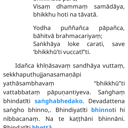
Visaṃ dhammaṃ samādāya,
bhikkhu hoti na tāvatā.
Yodha puññañca pāpañca,
bāhitvā brahmacariyaṃ;
Saṅkhāya loke carati, save
‘bhikkhū’ti vuccatī’’ti.
Idañca khīṇāsavaṃ sandhāya vuttaṃ,
sekkhaputhujjanasamaṇāpi
yathāsambhavaṃ ‘‘bhikkhū’’ti
vattabbataṃ pāpuṇantiyeva. Saṅghaṃ
bhindatīti
saṅghabhedako
. Devadattena
saṅgho bhinno,. Bhindiyatīti
bhinno
ti hi
nibbacanaṃ. Na te kaṭṭhāni bhinnāni.
Bhindatīti
bhettā
.