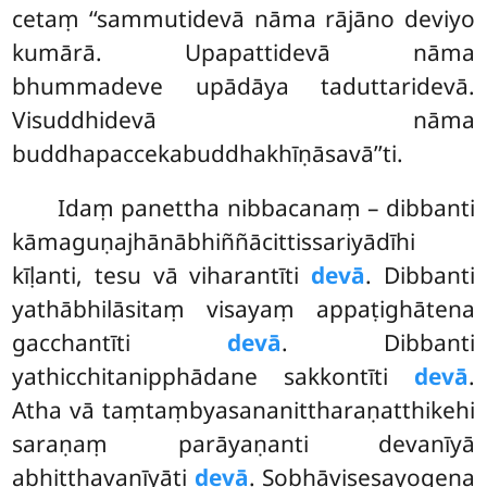
cetaṃ ‘‘sammutidevā nāma rājāno deviyo
kumārā. Upapattidevā nāma
bhummadeve upādāya taduttaridevā.
Visuddhidevā nāma
buddhapaccekabuddhakhīṇāsavā’’ti.
Idaṃ panettha nibbacanaṃ – dibbanti
kāmaguṇajhānābhiññācittissariyādīhi
kīḷanti, tesu vā viharantīti
devā
. Dibbanti
yathābhilāsitaṃ visayaṃ appaṭighātena
gacchantīti
devā
. Dibbanti
yathicchitanipphādane sakkontīti
devā
.
Atha vā taṃtaṃbyasananittharaṇatthikehi
saraṇaṃ parāyaṇanti devanīyā
abhitthavanīyāti
devā
. Sobhāvisesayogena