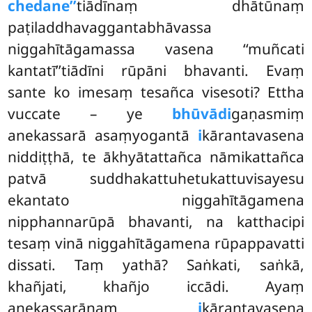
chedane’’
tiādīnaṃ dhātūnaṃ
paṭiladdhavaggantabhāvassa
niggahītāgamassa vasena ‘‘muñcati
kantatī’’tiādīni rūpāni bhavanti. Evaṃ
sante ko imesaṃ tesañca visesoti? Ettha
vuccate – ye
bhūvādi
gaṇasmiṃ
anekassarā asaṃyogantā
i
kārantavasena
niddiṭṭhā, te ākhyātattañca nāmikattañca
patvā suddhakattuhetukattuvisayesu
ekantato niggahītāgamena
nipphannarūpā bhavanti, na katthacipi
tesaṃ vinā niggahītāgamena rūpappavatti
dissati. Taṃ yathā? Saṅkati, saṅkā,
khañjati, khañjo iccādi. Ayaṃ
anekassarānaṃ
i
kārantavasena