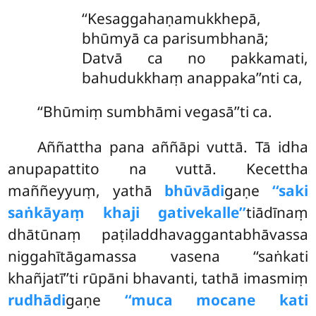
‘‘Kesaggahaṇamukkhepā,
bhūmyā ca parisumbhanā;
Datvā ca no pakkamati,
bahudukkhaṃ anappaka’’nti ca,
‘‘Bhūmiṃ sumbhāmi vegasā’’ti ca.
Aññattha pana aññāpi vuttā. Tā idha
anupapattito na vuttā. Kecettha
maññeyyuṃ, yathā
bhūvādi
gaṇe
‘‘saki
saṅkāyaṃ khaji gativekalle’’
tiādīnaṃ
dhātūnaṃ paṭiladdhavaggantabhāvassa
niggahītāgamassa vasena ‘‘saṅkati
khañjatī’’ti rūpāni bhavanti, tathā imasmiṃ
rudhādi
gaṇe
‘‘muca mocane kati