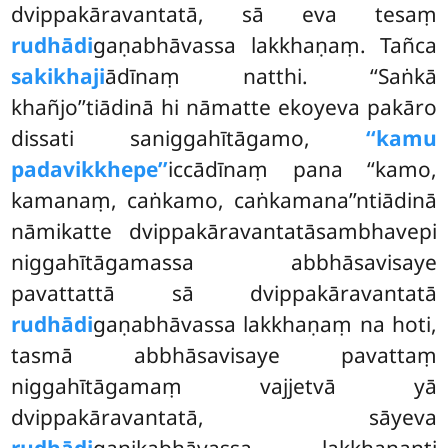
dvippakāravantatā, sā
eva tesaṃ
rudhādi
gaṇabhāvassa lakkhaṇaṃ. Tañca
sakikhaji
ādīnaṃ natthi. ‘‘Saṅkā
khañjo’’tiādinā hi nāmatte ekoyeva pakāro
dissati saniggahītāgamo,
‘‘kamu
padavikkhepe’’
iccādīnaṃ pana ‘‘kamo,
kamanaṃ, caṅkamo, caṅkamana’’ntiādinā
nāmikatte dvippakāravantatāsambhavepi
niggahītāgamassa abbhāsavisaye
pavattattā sā dvippakāravantatā
rudhādi
gaṇabhāvassa lakkhaṇaṃ na hoti,
tasmā abbhāsavisaye pavattaṃ
niggahītāgamaṃ vajjetvā yā
dvippakāravantatā, sāyeva
rudhādi
gaṇikabhāvassa lakkhaṇanti