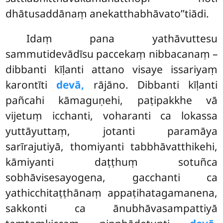
dhātusaddānaṃ anekatthabhāvato’’tiādi.
Idaṃ pana yathāvuttesu
sammutidevādīsu paccekaṃ nibbacanaṃ –
dibbanti kīḷanti attano visaye issariyaṃ
karontīti
devā,
rājāno. Dibbanti kīḷanti
pañcahi kāmaguṇehi, paṭipakkhe vā
vijetuṃ icchanti, voharanti ca lokassa
yuttāyuttaṃ, jotanti paramāya
sarīrajutiyā, thomiyanti tabbhāvatthikehi,
kāmiyanti daṭṭhuṃ sotuñca
sobhāvisesayogena, gacchanti ca
yathicchitaṭṭhānaṃ appaṭihatagamanena,
sakkonti ca ānubhāvasampattiyā