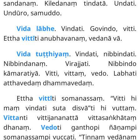
sandanaṃ. Kiledanaṃ tindatā. Undati.
Undūro, samuddo.
Vida lābhe
. Vindati. Govindo, vitti.
Ettha
vittī
ti anubhavanaṃ, vedanā vā.
Vida tuṭṭhiyaṃ
. Vindati, nibbindati.
Nibbindanaṃ. Virajjati. Nibbindo
kāmaratiyā. Vitti, vittaṃ, vedo. Labhati
atthavedaṃ dhammavedaṃ.
Ettha
vittī
ti somanassaṃ. ‘‘Vitti hi
maṃ vindati suta disvā’’ti hi vuttaṃ.
Vitta
nti vittijananattā vittasaṅkhātaṃ
dhanaṃ.
Vedo
ti
ganthopi ñāṇampi
somanassampi vuccati. ‘‘Tiṇṇaṃ vedānaṃ