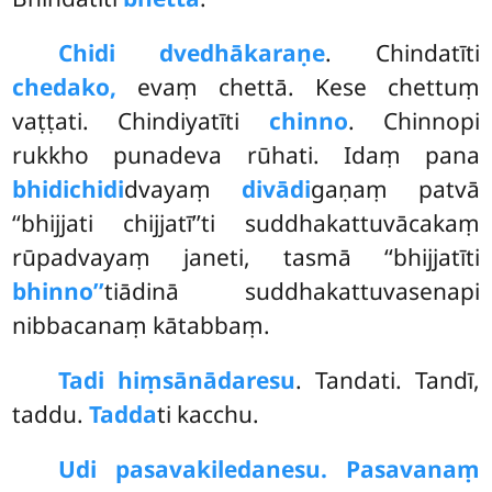
Chidi dvedhākaraṇe
. Chindatīti
chedako,
evaṃ chettā. Kese chettuṃ
vaṭṭati. Chindiyatīti
chinno
. Chinnopi
rukkho punadeva rūhati. Idaṃ pana
bhidichidi
dvayaṃ
divādi
gaṇaṃ patvā
‘‘bhijjati chijjatī’’ti suddhakattuvācakaṃ
rūpadvayaṃ janeti, tasmā ‘‘bhijjatīti
bhinno’’
tiādinā suddhakattuvasenapi
nibbacanaṃ kātabbaṃ.
Tadi hiṃsānādaresu
. Tandati. Tandī,
taddu.
Tadda
ti kacchu.
Udi pasavakiledanesu. Pasavanaṃ