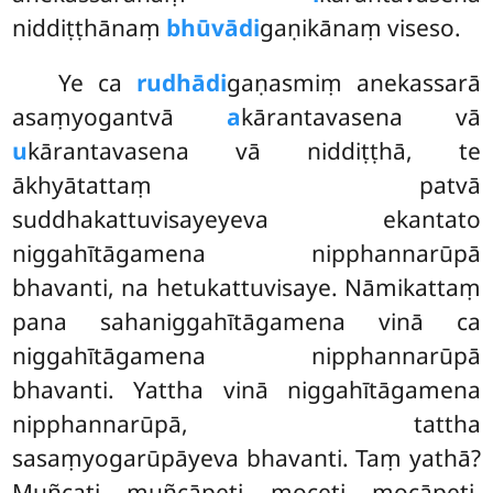
niddiṭṭhānaṃ
bhūvādi
gaṇikānaṃ viseso.
Ye ca
rudhādi
gaṇasmiṃ anekassarā
asaṃyogantvā
a
kārantavasena vā
u
kārantavasena vā niddiṭṭhā, te
ākhyātattaṃ patvā
suddhakattuvisayeyeva ekantato
niggahītāgamena nipphannarūpā
bhavanti, na hetukattuvisaye. Nāmikattaṃ
pana sahaniggahītāgamena vinā ca
niggahītāgamena nipphannarūpā
bhavanti. Yattha
vinā niggahītāgamena
nipphannarūpā, tattha
sasaṃyogarūpāyeva bhavanti. Taṃ yathā?
Muñcati, muñcāpeti, moceti, mocāpeti.