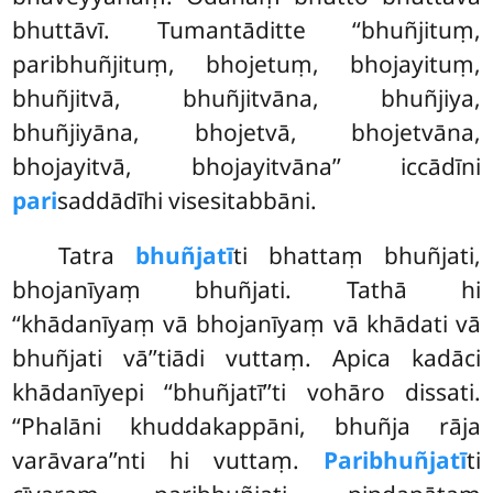
bhuttāvī. Tumantāditte ‘‘bhuñjituṃ,
paribhuñjituṃ, bhojetuṃ, bhojayituṃ,
bhuñjitvā, bhuñjitvāna, bhuñjiya,
bhuñjiyāna, bhojetvā, bhojetvāna,
bhojayitvā, bhojayitvāna’’ iccādīni
pari
saddādīhi visesitabbāni.
Tatra
bhuñjatī
ti bhattaṃ bhuñjati,
bhojanīyaṃ bhuñjati. Tathā hi
‘‘khādanīyaṃ vā bhojanīyaṃ vā khādati vā
bhuñjati vā’’tiādi vuttaṃ. Apica kadāci
khādanīyepi ‘‘bhuñjatī’’ti vohāro dissati.
‘‘Phalāni khuddakappāni, bhuñja rāja
varāvara’’nti hi vuttaṃ.
Paribhuñjatī
ti