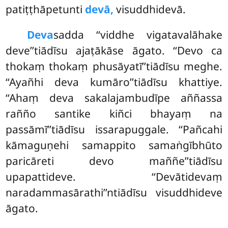
patiṭṭhāpetunti
devā,
visuddhidevā.
Deva
sadda ‘‘viddhe vigatavalāhake
deve’’tiādīsu ajaṭākāse āgato. ‘‘Devo ca
thokaṃ thokaṃ phusāyatī’’tiādīsu meghe.
‘‘Ayañhi deva kumāro’’tiādīsu khattiye.
‘‘Ahaṃ deva sakalajambudīpe aññassa
rañño santike kiñci bhayaṃ na
passāmī’’tiādīsu issarapuggale. ‘‘Pañcahi
kāmaguṇehi samappito samaṅgībhūto
paricāreti devo maññe’’tiādīsu
upapattideve. ‘‘Devātidevaṃ
naradammasārathi’’ntiādīsu visuddhideve
āgato.