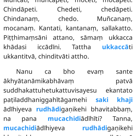
Chindāpeti. Chedeti, chedāpeti.
Chindanaṃ, chedo. Muñcanaṃ,
mocanaṃ. Kantati, kantanaṃ, sallakatto.
Piṭṭhimaṃsāni attano, sāmaṃ ukkacca
khādasi iccādīni. Tattha
ukkaccā
ti
ukkantitvā, chinditvāti attho.
Nanu ca bho evaṃ sante
ākhyātanāmikabhāvaṃ patvā
suddhakattuhetukattuvisayesu ekantato
paṭiladdhaniggahītāgamehi
saki khaji
ādīhiyeva
rudhādi
gaṇikehi bhavitabbaṃ,
na pana
mucachidi
ādīhīti? Tanna,
mucachidi
ādīhiyeva
rudhādi
gaṇikehi