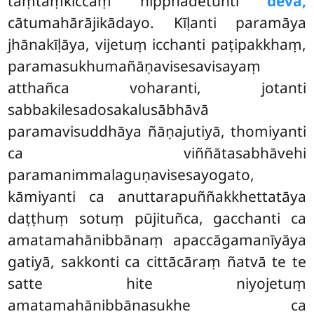
taṃtaṃkiccaṃ nipphādetunti
devā,
cātumahārājikādayo. Kīḷanti paramāya
jhānakīḷāya, vijetuṃ icchanti paṭipakkhaṃ,
paramasukhumañāṇavisesavisayaṃ
atthañca voharanti, jotanti
sabbakilesadosakalusābhāvā
paramavisuddhāya ñāṇajutiyā, thomiyanti
ca viññātasabhāvehi
paramanimmalaguṇavisesayogato,
kāmiyanti ca anuttarapuññakkhettatāya
daṭṭhuṃ sotuṃ pūjituñca, gacchanti ca
amatamahānibbānaṃ apaccāgamanīyāya
gatiyā, sakkonti ca cittācāraṃ ñatvā te te
satte hite niyojetuṃ
amatamahānibbānasukhe ca