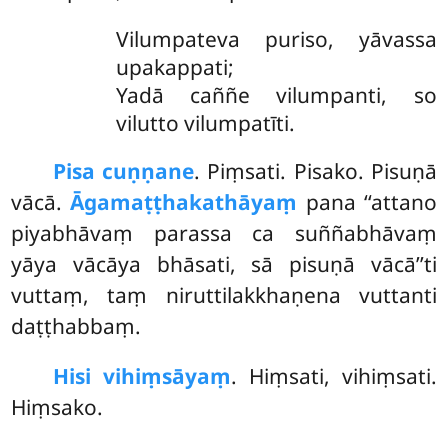
Vilumpateva puriso, yāvassa
upakappati;
Yadā caññe vilumpanti, so
vilutto vilumpatīti.
Pisa cuṇṇane
. Piṃsati. Pisako. Pisuṇā
vācā.
Āgamaṭṭhakathāyaṃ
pana ‘‘attano
piyabhāvaṃ parassa ca suññabhāvaṃ
yāya vācāya bhāsati, sā pisuṇā vācā’’ti
vuttaṃ, taṃ niruttilakkhaṇena vuttanti
daṭṭhabbaṃ.
Hisi vihiṃsāyaṃ
. Hiṃsati, vihiṃsati.
Hiṃsako.