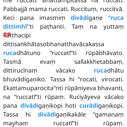
me ruccati. Bhattampitassa na ruccati.
Pabbajjā mama ruccati. Ruccituṃ, ruccitvā.
Keci pana imasmiṃ
divādi
gaṇe
‘‘ruca
dittimhī’’
ti paṭhanti. Taṃ na yuttaṃ
📜
katthacipi
dittisaṅkhātasobhanatthavācakassa
ruca
dhātuno ‘‘ruccatī’’ti rūpābhāvato.
Tasmā evaṃ sallakkhetabbaṃ,
dittirucīnaṃ vācako
ruca
dhātu
bhuvādigaṇiko. Tassa hi ‘‘rocati, virocati.
Ekattamuparocita’’nti rūpāniyeva bhavanti,
na ‘‘ruccatī’’ti rūpaṃ. Ruciyāyeva vācako
pana
divādi
gaṇikopi hoti
curādi
gaṇikopi.
Tassa hi
divādi
gaṇikakāle ‘‘gamanaṃ
mayhaṃ ruccatī’’ti rūpaṃ.