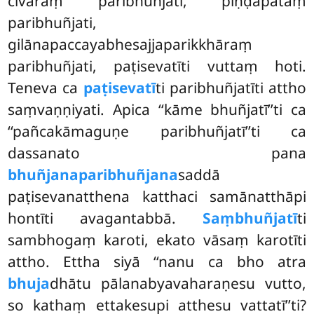
cīvaraṃ paribhuñjati, piṇḍapātaṃ
paribhuñjati,
gilānapaccayabhesajjaparikkhāraṃ
paribhuñjati, paṭisevatīti vuttaṃ hoti.
Teneva ca
paṭisevatī
ti paribhuñjatīti attho
saṃvaṇṇiyati. Apica ‘‘kāme bhuñjatī’’ti ca
‘‘pañcakāmaguṇe paribhuñjatī’’ti ca
dassanato pana
bhuñjanaparibhuñjana
saddā
paṭisevanatthena katthaci samānatthāpi
hontīti avagantabbā.
Saṃbhuñjatī
ti
sambhogaṃ karoti, ekato vāsaṃ karotīti
attho. Ettha siyā ‘‘nanu ca bho atra
bhuja
dhātu pālanabyavaharaṇesu vutto,
so kathaṃ ettakesupi atthesu vattatī’’ti?