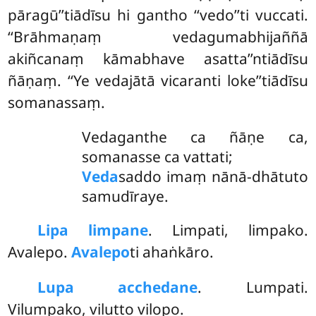
pāragū’’tiādīsu hi gantho ‘‘vedo’’ti vuccati.
‘‘Brāhmaṇaṃ vedagumabhijaññā
akiñcanaṃ kāmabhave asatta’’ntiādīsu
ñāṇaṃ. ‘‘Ye vedajātā vicaranti loke’’tiādīsu
somanassaṃ.
Vedaganthe ca ñāṇe ca,
somanasse ca vattati;
Veda
saddo imaṃ nānā-dhātuto
samudīraye.
Lipa limpane
. Limpati, limpako.
Avalepo.
Avalepo
ti ahaṅkāro.
Lupa acchedane
. Lumpati.
Vilumpako, vilutto vilopo.