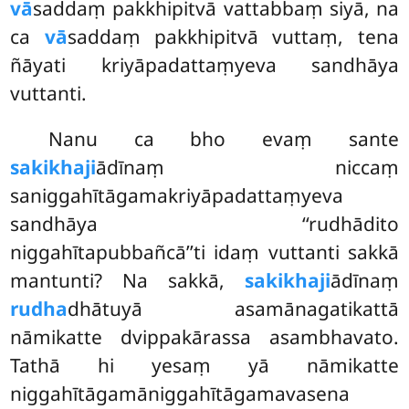
vā
saddaṃ pakkhipitvā vattabbaṃ siyā, na
ca
vā
saddaṃ pakkhipitvā vuttaṃ, tena
ñāyati kriyāpadattaṃyeva sandhāya
vuttanti.
Nanu ca bho evaṃ sante
sakikhaji
ādīnaṃ niccaṃ
saniggahītāgamakriyāpadattaṃyeva
sandhāya ‘‘rudhādito
niggahītapubbañcā’’ti idaṃ vuttanti sakkā
mantunti? Na sakkā,
sakikhaji
ādīnaṃ
rudha
dhātuyā asamānagatikattā
nāmikatte dvippakārassa asambhavato.
Tathā hi yesaṃ yā nāmikatte
niggahītāgamāniggahītāgamavasena