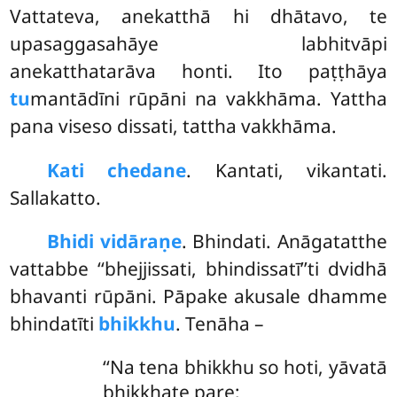
Vattateva, anekatthā hi dhātavo, te
upasaggasahāye labhitvāpi
anekatthatarāva honti. Ito paṭṭhāya
tu
mantādīni rūpāni na vakkhāma. Yattha
pana viseso dissati, tattha vakkhāma.
Kati chedane
. Kantati, vikantati.
Sallakatto.
Bhidi vidāraṇe
. Bhindati. Anāgatatthe
vattabbe ‘‘bhejjissati, bhindissatī’’ti dvidhā
bhavanti rūpāni. Pāpake akusale dhamme
bhindatīti
bhikkhu
. Tenāha –
‘‘Na
tena bhikkhu so hoti, yāvatā
bhikkhate pare;