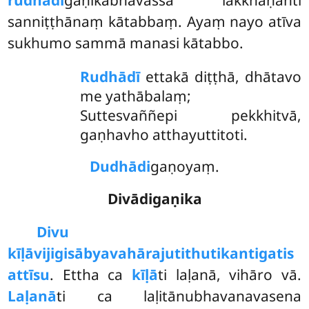
sanniṭṭhānaṃ kātabbaṃ. Ayaṃ nayo atīva
sukhumo sammā manasi kātabbo.
Rudhādī
ettakā diṭṭhā, dhātavo
me yathābalaṃ;
Suttesvaññepi pekkhitvā,
gaṇhavho atthayuttitoti.
Dudhādi
gaṇoyaṃ.
Divādigaṇika
Divu
kīḷāvijigisābyavahārajutithutikantigatis
attīsu
. Ettha ca
kīḷā
ti laḷanā, vihāro vā.
Laḷanā
ti ca laḷitānubhavanavasena