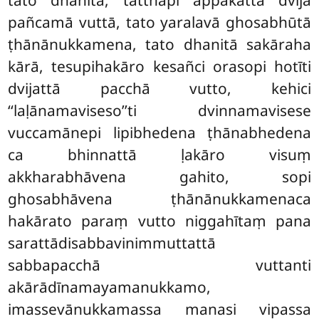
pañcamā vuttā, tato yaralavā ghosabhūtā
ṭhānānukkamena, tato dhanitā sakāraha
kārā, tesupihakāro kesañci orasopi hotīti
dvijattā pacchā vutto, kehici
‘‘laḷānamaviseso’’ti dvinnamavisese
vuccamānepi lipibhedena ṭhānabhedena
ca bhinnattā ḷakāro visuṃ
akkharabhāvena gahito, sopi
ghosabhāvena ṭhānānukkamenaca
hakārato paraṃ vutto niggahītaṃ pana
sarattādisabbavinimmuttattā
sabbapacchā vuttanti
akārādīnamayamanukkamo,
imassevānukkamassa manasi vipassa