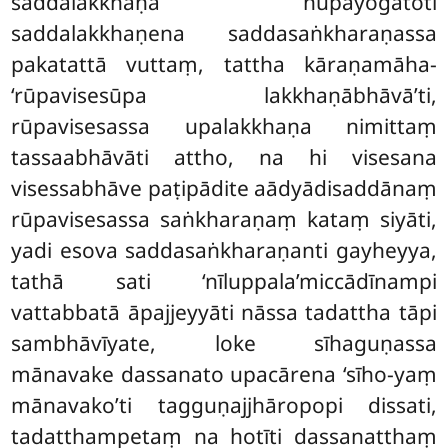
saddalakkhaṇā nupayogatoti
saddalakkhaṇena saddasaṅkharaṇassa
pakatattā vuttaṃ, tattha kāraṇamāha-
‘rūpavisesūpa lakkhaṇābhāvā’ti,
rūpavisesassa upalakkhaṇa nimittaṃ
tassaabhāvāti attho, na hi visesana
visessabhāve paṭipādite aādyādisaddānaṃ
rūpavisesassa saṅkharaṇaṃ kataṃ siyāti,
yadi esova saddasaṅkharaṇanti gayheyya,
tathā sati ‘nīluppala’miccādīnampi
vattabbatā āpajjeyyāti nāssa tadattha tāpi
sambhāvīyate, loke sīhaguṇassa
mānavake dassanato upacārena ‘sīho-yaṃ
mānavako’ti tagguṇajjhāropopi dissati,
tadatthampetaṃ na hotīti dassanatthaṃ