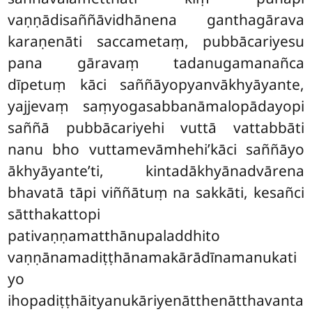
vaṇṇādisaññāvidhānena ganthagārava
karaṇenāti saccametaṃ, pubbācariyesu
pana gāravaṃ tadanugamanañca
dīpetuṃ kāci
saññāyopyanvākhyāyante,
yajjevaṃ saṃyogasabbanāmalopādayopi
saññā pubbācariyehi vuttā vattabbāti
nanu bho vuttamevāmhehi’kāci saññāyo
ākhyāyante’ti, kintadākhyānadvārena
bhavatā tāpi viññātuṃ na sakkāti, kesañci
sātthakattopi
pativaṇṇamatthānupaladdhito
vaṇṇānamadiṭṭhānamakārādīnamanukati
yo
ihopadiṭṭhāityanukāriyenātthenātthavanta