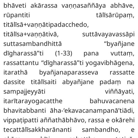
bhāveti akārassa vaṇṇasaññāya abhāve,
rūpantiti tālīsārūpaṃ,
titālīsā+vaṇṇātipadacchedo,
titālīsa+vaṇṇātivā, suttāvayavassāpi
suttasambandhittā ‘‘byañjane
dīgharassā’’ti (1-33) pana vuttaṃ,
rassattantu ‘‘dīgharassā’’ti yogavibhāgena,
itarathā byañjanaparasseva rassatte
dassite titālīsaiti abyañjane padaṃ na
sampajjeyyāti viññāyati,
itarītarayogacatthe bahuvacanena
bhavitabbanti āha-‘ekavacanampanā’tiādi,
vippaṭipatti aññathābhāvo, rassa e okārehi
tecattālīsakkharānanti sambandho, e