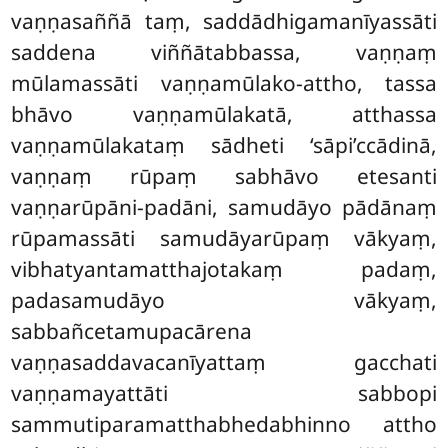
vaṇṇasaññā taṃ, saddādhigamanīyassāti
saddena viññātabbassa, vaṇṇaṃ
mūlamassāti vaṇṇamūlako-attho, tassa
bhāvo vaṇṇamūlakatā, atthassa
vaṇṇamūlakataṃ sādheti ‘sāpi’ccādinā,
vaṇṇaṃ rūpaṃ sabhāvo etesanti
vaṇṇarūpāni-padāni, samudāyo pādānaṃ
rūpamassāti samudāyarūpaṃ vākyaṃ,
vibhatyantamatthajotakaṃ padaṃ,
padasamudāyo vākyaṃ,
sabbañcetamupacārena
vaṇṇasaddavacanīyattaṃ gacchati
vaṇṇamayattāti sabbopi
sammutiparamatthabhedabhinno attho