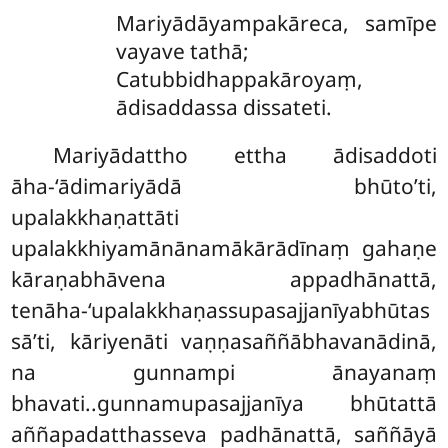
Mariyādāyampakāreca, samīpe
vayave tathā;
Catubbidhappakāroyaṃ,
ādisaddassa dissateti.
Mariyādattho ettha ādisaddoti
āha-‘ādimariyādā bhūto’ti,
upalakkhaṇattāti
upalakkhiyamānānamākārādīnaṃ gahaṇe
kāraṇabhāvena appadhānattā,
tenāha-‘upalakkhaṇassupasajjanīyabhūtas
sā’ti, kāriyenāti vaṇṇasaññābhavanādinā,
na gunnampi ānayanaṃ
bhavati..gunnamupasajjanīya bhūtattā
aññapadatthasseva padhānattā, saññāyā