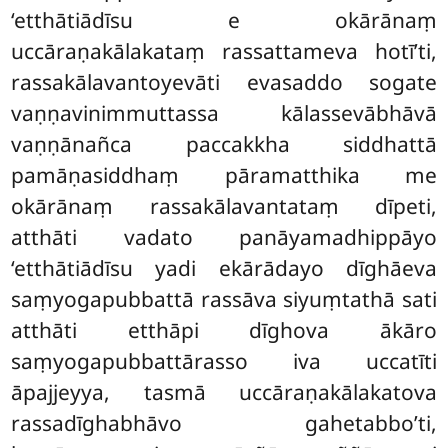
‘etthātiādīsu e okārānaṃ
uccāraṇakālakataṃ rassattameva hotī’ti,
rassakālavantoyevāti evasaddo sogate
vaṇṇavinimmuttassa kālassevābhāvā
vaṇṇānañca paccakkha siddhattā
pamāṇasiddhaṃ pāramatthika me
okārānaṃ rassakālavantataṃ dīpeti,
atthāti vadato panāyamadhippāyo
‘etthātiādīsu yadi ekārādayo dīghāeva
saṃyogapubbattā rassāva siyuṃtathā sati
atthāti etthāpi dīghova ākāro
saṃyogapubbattārasso iva uccatīti
āpajjeyya, tasmā uccāraṇakālakatova
rassadīghabhāvo gahetabbo’ti,