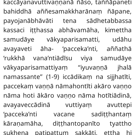
kaccāyanavuttivaṇṇanā ñāso, taññāpaneti
bahiddhā aññesamakkharānaṃ ñāpane,
payojanābhāvāti tena sādhetabbassa
kassaci iṭṭhassa abhāvamāha, kimettha
samudāye vākyaparisamatti, udāhu
avayaveti āha- ‘pacceka’nti, aññathā
‘rukkhā vana’ntiādīsu viya samudāye
vākyaparisamattiyaṃ ‘‘iyuvaṇṇā jhalā
namassante’’ (1-9) iccādikaṃ na sijjhatīti,
paccekaṃ vaṇṇā nāmahontīti akāro vaṇṇo
nāma hoti ākāro vaṇṇo nāma hotītiādinā,
avayaveccādinā vuttiyaṃ avuttepi
‘pacceka’nti vacane sadiṭṭhantaṃ
kāraṇamāha, diṭṭhantopanīto tyattho
sukhena paṭipattuṃ sakkāti, ettha hi