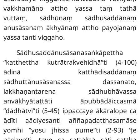
vakkhamāno attho yassa taṃ tathā
vuttaṃ, sādhūnaṃ sādhusaddānaṃ
anusāsanaṃ ākhyānaṃ attho payojanaṃ
yassa tanti viggaho.
Sādhusaddānusāsanasaṅkāpettha
‘‘katthettha kutrātrakvehidhā’’ti (4-100)
ādinā katthādisaddānaṃ
sādhuttānusāsanassa dassanato,
lakkhaṇantarena sādhubhāvassa
anvākhyātattāti āpubbādāiccasmā
‘‘dādhātvī’’ti (5-45) ippaccaye ākāralope ca
ādīti
aādiyesanti aññapadatthasamāse
yomhi ‘‘yosu jhissa pume’’ti (2-93) ‘ṭe
aādayo’ti, tayo ca cattālīsā cāti cattha