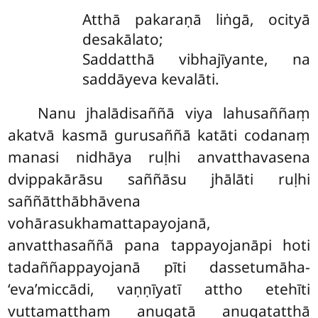
Atthā pakaraṇā liṅgā, ocityā
desakālato;
Saddatthā vibhajīyante, na
saddāyeva kevalāti.
Nanu
jhalādisaññā viya lahusaññaṃ
akatvā kasmā gurusaññā katāti codanaṃ
manasi nidhāya ruḷhi anvatthavasena
dvippakārāsu saññāsu jhālāti ruḷhi
saññātthābhāvena
vohārasukhamattapayojanā,
anvatthasaññā pana tappayojanāpi hoti
tadaññappayojanā pīti dassetumāha-
‘eva’miccādi, vaṇṇīyatī attho etehīti
vuttamatthaṃ anugatā anugatatthā