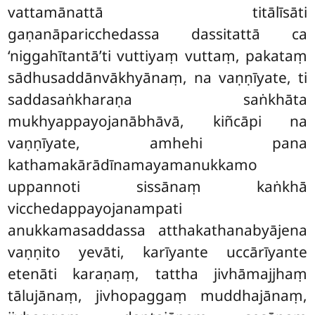
vattamānattā titālīsāti
gaṇanāparicchedassa dassitattā ca
‘niggahītantā’ti vuttiyaṃ vuttaṃ, pakataṃ
sādhusaddānvākhyānaṃ, na vaṇṇīyate, ti
saddasaṅkharaṇa saṅkhāta
mukhyappayojanābhāvā, kiñcāpi na
vaṇṇīyate, amhehi pana
kathamakārādīnamayamanukkamo
uppannoti sissānaṃ kaṅkhā
vicchedappayojanampati
anukkamasaddassa atthakathanabyājena
vaṇṇito yevāti, karīyante uccārīyante
etenāti karaṇaṃ, tattha jivhāmajjhaṃ
tālujānaṃ, jivhopaggaṃ muddhajānaṃ,