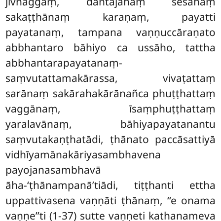
jivhaggaṃ, dantajānaṃ sesānaṃ
sakaṭṭhānaṃ karaṇaṃ, payatti
payatanaṃ, tampana vaṇṇuccāraṇato
abbhantaro bāhiyo ca ussāho, tattha
abbhantarapayatanaṃ-
saṃvutattamakārassa, vivaṭattaṃ
sarānaṃ
sakārahakārānañca phuṭṭhattaṃ
vaggānaṃ, īsaṃphuṭṭhattaṃ
yaralavānaṃ, bāhiyapayatanantu
saṃvutakaṇṭhatādi, ṭhānato paccāsattiyā
vidhīyamānakāriyasambhavena
payojanasambhavā
āha-‘ṭhānampanā’tiādi, tiṭṭhanti ettha
uppattivasena vaṇṇāti ṭhānaṃ, ‘‘e onama
vaṇṇe’’ti (1-37) sutte vaṇṇeti kathanameva