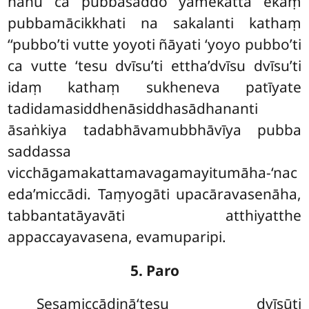
nanu ca pubbasaddo yamekattā ekaṃ
pubbamācikkhati na sakalanti kathaṃ
‘‘pubbo’ti vutte yoyoti ñāyati ‘yoyo pubbo’ti
ca vutte ‘tesu dvīsu’ti ettha’dvīsu dvīsu’ti
idaṃ kathaṃ sukheneva patīyate
tadidamasiddhenāsiddhasādhananti
āsaṅkiya tadabhāvamubbhāvīya pubba
saddassa
vicchāgamakattamavagamayitumāha-‘nac
eda’miccādi. Taṃyogāti upacāravasenāha,
tabbantatāyavāti atthiyatthe
appaccayavasena, evamuparipi.
5. Paro
Sesamiccādinā‘tesu dvīsūti