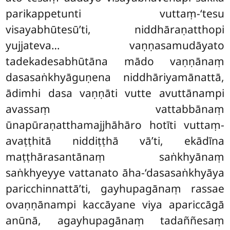
parikappetunti vuttaṃ-‘tesu
visayabhūtesū’ti, niddhāraṇatthopi
yujjateva… vaṇṇasamudāyato
tadekadesabhūtāna mādo vaṇṇānaṃ
dasasaṅkhyāguṇena niddhāriyamānattā,
ādimhi dasa vaṇṇāti vutte avuttānampi
avassaṃ vattabbānaṃ
ūnapūraṇatthamajjhāhāro hotīti vuttaṃ-
avaṭṭhitā niddiṭṭhā vā’ti, ekādīna
maṭṭhārasantānaṃ saṅkhyānaṃ
saṅkhyeyye vattanato āha-‘dasasaṅkhyāya
paricchinnattā’ti, gayhupagānaṃ rassae
ovaṇṇānampi kaccāyane viya apariccāgā
anūnā, agayhupagānaṃ tadaññesaṃ