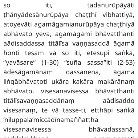
so iti, tadanurūpāyāti
ṭhānyādesānurūpāya chaṭṭhī vibhattiyā,
atoyevāti agamāgamianurūpāya chaṭṭhiyā
abhāvato yeva, agamāgami bhāvatthanti
aādisaddassa titālīsa vaṇṇasaddā āgamā
honti tesaṃ vā so iti, etesupi saṅkā,
‘‘yavāsare’’ (1-30) ‘‘suña sassa’’iti (2-53)
ādesāgamānaṃ dassanena, āgama
liṅgābhāvatoti ukāra kakāra makārānaṃ
abhāvato, visesanavisessa bhāvatthanti
titālīsavaṇṇasaddānaṃ aādisaddo
visesanaṃ, te vā tasse-ti, etthāpi saṅkā
‘nīluppala’miccādīnamaññattha
visesanavisessa bhāvadassanā,