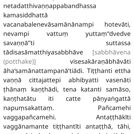
netadatthivaṇṇappabandhassa
kamasiddhattā
vacanabalenevāsamānānampi hotevāti,
nevampi vattuṃ yuttaṃ‘‘dvedve
savaṇṇā’’ti suttassa
tādisasāmatthiyasabbhāve
[sabbhāvena
(potthake)]
visesakāraṇābhāvāti
āha‘samānattampanā’tiādi. Tiṭṭhanti ettha
vaṇṇā cittajattepi abhibyatti vasenāti
ṭhānaṃ kaṇṭhādi, tena katanti samāso,
kaṇṭhatātu iti catte pāṇyaṅgattā
napuṃsakattaṃ. Pañcamehi
vaggapañcamehi. Antaṭṭhākīti
vaggānamante tiṭṭhantīti antaṭṭhā, tāhi,