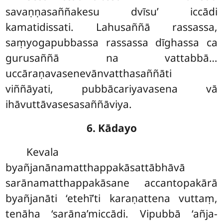
savaṇṇasaññakesu dvīsu’ iccādi
kamatidissati. Lahusaññā rassassa,
saṃyogapubbassa rassassa dīghassa ca
gurusaññā na vattabbā…
uccāraṇavasenevānvatthasaññāti
viññāyati, pubbācariyavasena vā
ihāvuttāvasesasaññāviya.
6. Kādayo
Kevala
byañjanānamatthappakāsattābhāvā
sarānamatthappakāsane accantopakārā
byañjanāti ‘etehī’ti karaṇattena vuttaṃ,
tenāha ‘sarāna’miccādi. Vipubbā ‘añja-