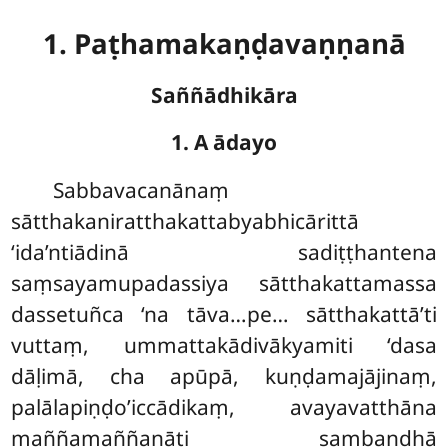
1. Paṭhamakaṇḍavaṇṇanā
Saññādhikāra
1. A ādayo
Sabbavacanānaṃ
sātthakaniratthakattabyabhicārittā
‘ida’ntiādinā sadiṭṭhantena
saṃsayamupadassiya sātthakattamassa
dassetuñca ‘na tāva…pe… sātthakattā’ti
vuttaṃ, ummattakādivākyamiti ‘dasa
dāḷimā, cha apūpā, kuṇḍamajājinaṃ,
palālapiṇḍo’iccādikaṃ, avayavatthāna
maññamaññanāti sambandhā