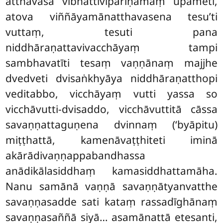
atthavasā vibhattivipariṇāmaṃ upameti,
atova viññāyamānatthavasena tesu’ti
vuttaṃ, tesuti pana
niddhāraṇattavivacchāyaṃ tampi
sambhavatīti tesaṃ vaṇṇānaṃ majjhe
dvedveti dvisaṅkhyāya niddhāraṇatthopi
veditabbo, vicchāyaṃ vutti yassa so
vicchāvutti-dvisaddo, vicchāvuttitā cāssa
savaṇṇattaguṇena dvinnaṃ (‘byāpitu)
miṭṭhattā, kamenāvaṭṭhiteti iminā
akārādivaṇṇappabandhassa
anādikālasiddhaṃ kamasiddhattamāha.
Nanu samānā vaṇṇā savaṇṇātyanvatthe
savaṇṇasadde sati kataṃ rassadīghānaṃ
savaṇṇasaññā siyā… asamānattā etesanti,