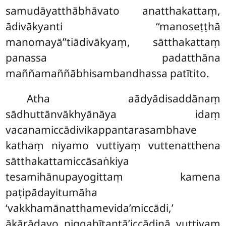
samudāyatthābhāvato anatthakattaṃ,
ādivākyanti ‘‘manoseṭṭhā
manomayā’’tiādivākyaṃ, sātthakattaṃ
panassa padatthāna
maññamaññābhisambandhassa patītito.
Atha aādyādisaddānaṃ
sādhuttānvākhyānāya idaṃ
vacanamiccādivikappantarasambhave
kathaṃ niyamo vuttiyaṃ vuttenatthena
sātthakattamiccāsaṅkiya
tesamihānupayogittaṃ kamena
paṭipādayitumāha
‘vakkhamānatthamevida’miccādi,’
ākārādayo niggahītantā’iccādinā vuttiyaṃ