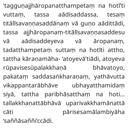
‘tagguṇajjhāropanatthampetaṃ na hotī’ti
vuttaṃ, tassa aādisaddassa, tesaṃ
titālīsavaṇṇasaddānaṃ vā guṇo aādittādi,
tassa ajjhāropanaṃ-titālīsavaṇṇasaddesu
vā aādisaddeyeva vā āropanaṃ,
tadatthampetaṃ suttaṃ na hotīti attho,
tattha kāraṇamāha- ‘atoyevā’tiādi, atoyeva
rūpavisesūpalakkhaṇā bhāvatoyo,
pakataṃ saddasaṅkharaṇaṃ, yathāvutta
vikappantarābhāve ubhayatthamidaṃ
siyā, tattha paribhāsatthaṃ na hoti…
tallakkhaṇattābhāvā uparivakkhamānattā
cāti pārisesamālambiyāha
‘saññāsaññi’ccādi.