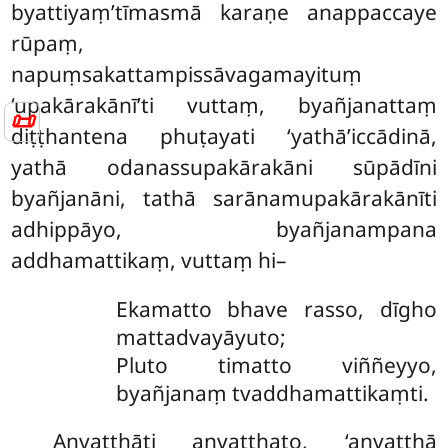
byattiyaṃ’tīmasmā karaṇe anappaccaye
rūpaṃ,
napuṃsakattampissāvagamayituṃ
‘upakārakānī’ti vuttaṃ, byañjanattaṃ
📜
diṭṭhantena phuṭayati ‘yathā’iccādinā,
yathā odanassupakārakāni sūpādīni
byañjanāni, tathā sarānamupakārakānīti
adhippāyo, byañjanampana
addhamattikaṃ, vuttaṃ hi–
Ekamatto bhave rasso, dīgho
mattadvayāyuto;
Pluto timatto viññeyyo,
byañjanaṃ tvaddhamattikaṃti.
Anvatthāti anvatthato, ‘anvatthā