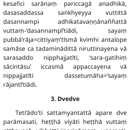
kesañci sarānaṃ pariccagā anadhikā,
dasasaddassa saṅkhyeyya vuttittā
dasannampi adhikatavaṇṇānaññattā
vuttaṃ-‘dasannampī’tiādi, sayaṃ
pubbā’rāja=cittiyaṃ’tīsmā kvimhi antalope
samāse ca tadaminādittā niruttinayena vā
sarasaddo nipphajjatīti, ‘sara-gatihiṃ
sācintāsu’ iccasmā appaccayena vā
nippajjatīti dassetumāha=‘sayaṃ
rājantī’tiādi.
3. Dvedve
Teti’ādo’ti sattamyantattā apare dve
parāmasati, heṭṭhā viyāti heṭṭhā vuttaṃ