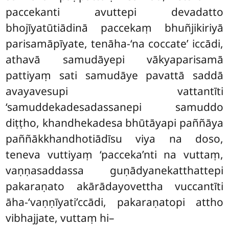
paccekanti avuttepi devadatto
bhojīyatūtiādinā paccekaṃ bhuñjikiriyā
parisamāpīyate, tenāha-‘na coccate’ iccādi,
athavā samudāyepi vākyaparisamā
pattiyaṃ sati samudāye pavattā saddā
avayavesupi vattantīti
‘samuddekadesadassanepi samuddo
diṭṭho, khandhekadesa bhūtāyapi paññāya
paññākkhandhotiādīsu viya na doso,
teneva vuttiyaṃ ‘pacceka’nti na vuttaṃ,
vaṇṇasaddassa guṇādyanekatthattepi
pakaraṇato akārādayovettha vuccantīti
āha-‘vaṇṇīyati’ccādi, pakaraṇatopi attho
vibhajjate, vuttaṃ hi–