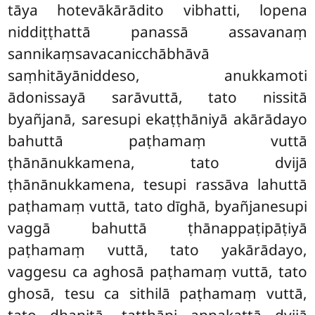
tāya hotevākārādito vibhatti, lopena
niddiṭṭhattā panassā assavanaṃ
sannikaṃsavacanicchābhāvā
saṃhitāyāniddeso, anukkamoti
ādonissayā sarāvuttā, tato nissitā
byañjanā, saresupi ekaṭṭhāniyā akārādayo
bahuttā paṭhamaṃ vuttā
ṭhānānukkamena, tato dvijā
ṭhānānukkamena, tesupi rassāva lahuttā
paṭhamaṃ vuttā, tato dīghā, byañjanesupi
vaggā bahuttā ṭhānappaṭipāṭiyā
paṭhamaṃ vuttā, tato yakārādayo,
vaggesu ca aghosā paṭhamaṃ vuttā, tato
ghosā, tesu ca sithilā paṭhamaṃ vuttā,
tato dhanitā, tatthāpi appakattā dvijā