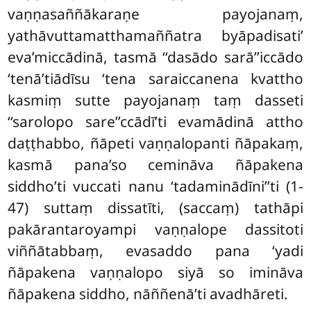
vaṇṇasaññākaraṇe payojanaṃ,
yathāvuttamatthamaññatra byāpadisati’
eva’miccādinā, tasmā ‘‘dasādo sarā’’iccādo
‘tenā’tiādīsu ‘tena saraiccanena kvattho
kasmiṃ sutte payojanaṃ taṃ dasseti
‘‘sarolopo sare’’ccādī’ti evamādinā attho
daṭṭhabbo, ñāpeti vaṇṇalopanti ñāpakaṃ,
kasmā pana’so cemināva ñāpakena
siddho’ti vuccati nanu ‘tadaminādīni’’ti (1-
47) suttaṃ dissatīti, (saccaṃ) tathāpi
pakārantaroyampi vaṇṇalope dassitoti
viññātabbaṃ, evasaddo pana ‘yadi
ñāpakena vaṇṇalopo siyā so imināva
ñāpakena siddho, nāññenā’ti avadhāreti.