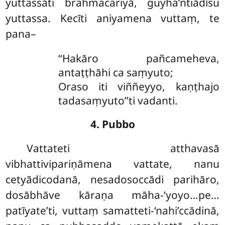
yuttassāti brahmacariyā, guyha’ntiādīsu
yuttassa. Kecīti aniyamena vuttaṃ, te
pana–
‘‘Hakāro pañcameheva,
antaṭṭhāhi ca saṃyuto;
Oraso iti viññeyyo, kaṇṭhajo
tadasaṃyuto’’ti vadanti.
4. Pubbo
Vattateti atthavasā
vibhattivipariṇāmena vattate, nanu
cetyādicodanā, nesadosoccādi parihāro,
dosābhāve kāraṇa māha-‘yoyo…pe…
patīyate’ti, vuttaṃ samatteti-‘nahi’ccādinā,