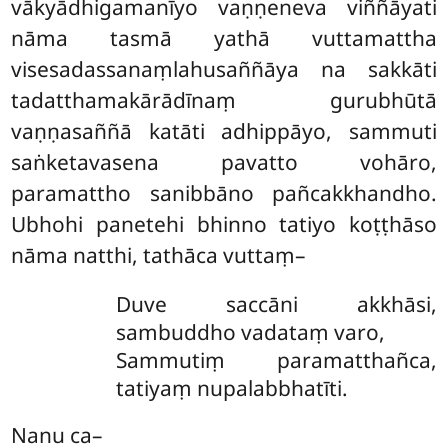
vākyādhigamanīyo vaṇṇeneva viññāyati
nāma tasmā yathā vuttamattha
visesadassanaṃlahusaññāya na sakkāti
tadatthamakārādīnaṃ gurubhūtā
vaṇṇasaññā katāti adhippāyo, sammuti
saṅketavasena pavatto vohāro,
paramattho sanibbāno pañcakkhandho.
Ubhohi panetehi bhinno tatiyo koṭṭhāso
nāma natthi, tathāca vuttaṃ–
Duve saccāni akkhāsi,
sambuddho vadataṃ varo,
Sammutiṃ paramatthañca,
tatiyaṃ nupalabbhatīti.
Nanu ca–