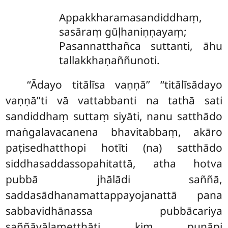
Appakkharamasandiddhaṃ,
sasāraṃ gūḷhaniṇṇayaṃ;
Pasannatthañca suttanti, āhu
tallakkhaṇaññunoti.
‘‘Ādayo titālīsa vaṇṇā’’ ‘‘titālīsādayo
vaṇṇā’’ti vā vattabbanti na tathā sati
sandiddhaṃ suttaṃ siyāti, nanu satthādo
maṅgalavacanena bhavitabbaṃ, akāro
paṭisedhatthopi hotīti (na) satthādo
siddhasaddassopahitattā, atha hotva
pubbā jhālādi saññā,
saddasādhanamattappayojanattā pana
sabbavidhānassa pubbācariya
saññāvālametthāti kiṃ punāpi