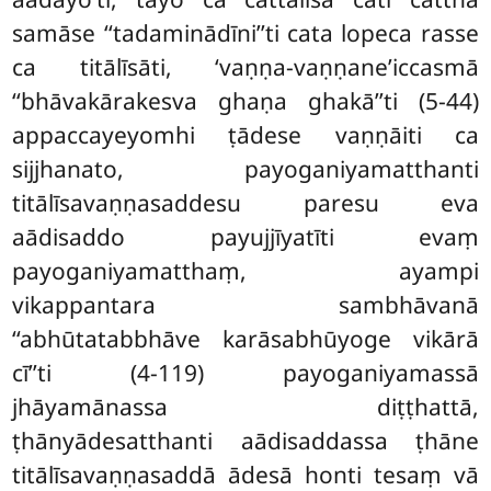
samāse ‘‘tadaminādīni’’ti cata lopeca rasse
ca titālīsāti, ‘vaṇṇa-vaṇṇane’iccasmā
‘‘bhāvakārakesva ghaṇa ghakā’’ti (5-44)
appaccayeyomhi ṭādese vaṇṇāiti ca
sijjhanato, payoganiyamatthanti
titālīsavaṇṇasaddesu paresu eva
aādisaddo payujjīyatīti evaṃ
payoganiyamatthaṃ, ayampi
vikappantara sambhāvanā
‘‘abhūtatabbhāve karāsabhūyoge vikārā
cī’’ti (4-119) payoganiyamassā
jhāyamānassa diṭṭhattā,
ṭhānyādesatthanti aādisaddassa ṭhāne
titālīsavaṇṇasaddā ādesā honti tesaṃ vā