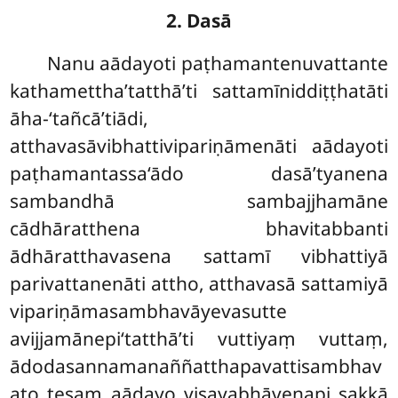
2. Dasā
Nanu aādayoti paṭhamantenuvattante
kathamettha’tatthā’ti sattamīniddiṭṭhatāti
āha-‘tañcā’tiādi,
atthavasāvibhattivipariṇāmenāti aādayoti
paṭhamantassa‘ādo dasā’tyanena
sambandhā sambajjhamāne
cādhāratthena bhavitabbanti
ādhāratthavasena sattamī vibhattiyā
parivattanenāti attho, atthavasā sattamiyā
vipariṇāmasambhavāyevasutte
avijjamānepi‘tatthā’ti vuttiyaṃ vuttaṃ,
ādodasannamanaññatthapavattisambhav
ato tesaṃ aādayo visayabhāvenapi sakkā