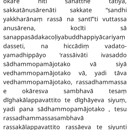
okāre hīti sahatthe tatiyā,
sakkatānusārenāti sakkate ‘‘sandhi
yakkharānaṃ rassā na santī’’ti vuttassa
anusārena, kocīti sā
sanappasādakacoḷiyabuddhappiyācariyaṃ
dasseti, na hiccādiṃ vadato-
yamadhippāyo ‘rassāivāti ivasaddo
sādhammopamājotako vā siyā
vedhammopamājotako vā, yadi tāva
vedhammopamājotako, rassadhammassa
e okāresva sambhavā tesaṃ
dīghakālappavattito te dīghāyeva siyuṃ,
yadi pana sādhammopamājotako
, tesu
rassadhammassasambhavā
rassakālappavattito rassāeva te siyunti