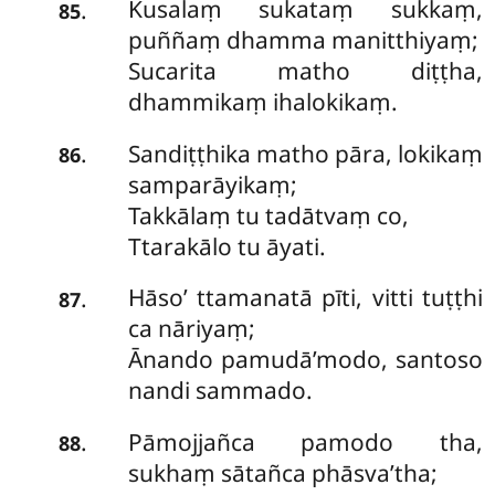
Kusalaṃ
sukataṃ sukkaṃ,
.
85
puññaṃ dhamma manitthiyaṃ;
Sucarita matho diṭṭha,
dhammikaṃ ihalokikaṃ.
Sandiṭṭhika matho pāra, lokikaṃ
.
86
samparāyikaṃ;
Takkālaṃ tu tadātvaṃ co,
Ttarakālo tu āyati.
Hāso’ ttamanatā pīti, vitti tuṭṭhi
.
87
ca nāriyaṃ;
Ānando pamudā’modo, santoso
nandi sammado.
Pāmojjañca pamodo tha,
.
88
sukhaṃ sātañca phāsva’tha;