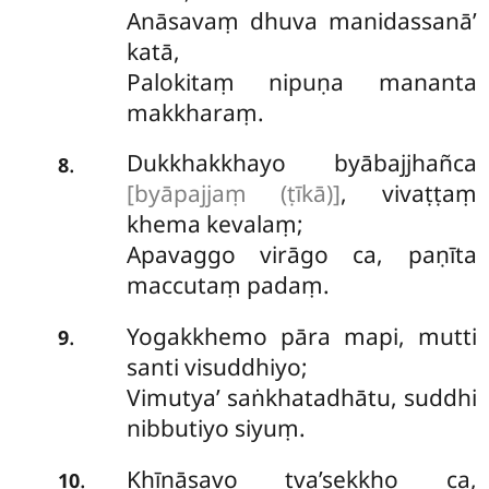
Anāsavaṃ dhuva manidassanā’
katā,
Palokitaṃ nipuṇa mananta
makkharaṃ.
Dukkhakkhayo
byābajjhañca
.
8
[byāpajjaṃ (ṭīkā)]
, vivaṭṭaṃ
khema kevalaṃ;
Apavaggo virāgo ca, paṇīta
maccutaṃ padaṃ.
Yogakkhemo pāra mapi, mutti
.
9
santi visuddhiyo;
Vimutya’ saṅkhatadhātu, suddhi
nibbutiyo siyuṃ.
Khīṇāsavo tva’sekkho ca,
.
10