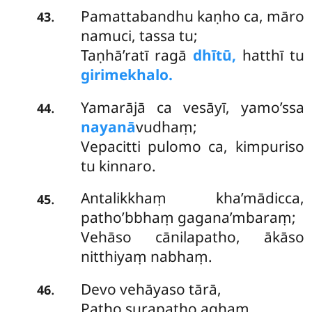
Pamattabandhu kaṇho ca, māro
.
43
namuci, tassa tu;
Taṇhā’ratī ragā
dhītū,
hatthī tu
girimekhalo.
Yamarājā ca vesāyī, yamo’ssa
.
44
nayanā
vudhaṃ;
Vepacitti pulomo ca, kimpuriso
tu kinnaro.
Antalikkhaṃ kha’mādicca,
.
45
patho’bbhaṃ gagana’mbaraṃ;
Vehāso cānilapatho, ākāso
nitthiyaṃ nabhaṃ.
Devo
vehāyaso tārā,
.
46
Patho surapatho aghaṃ.