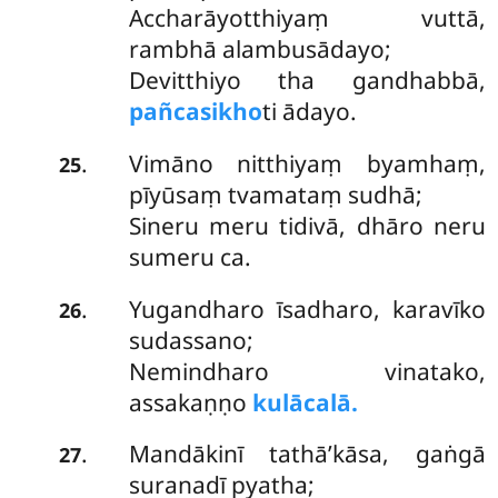
Accharāyotthiyaṃ vuttā,
rambhā alambusādayo;
Devitthiyo tha gandhabbā,
pañcasikho
ti ādayo.
Vimāno nitthiyaṃ byamhaṃ,
.
25
pīyūsaṃ tvamataṃ sudhā;
Sineru meru tidivā, dhāro neru
sumeru ca.
Yugandharo īsadharo, karavīko
.
26
sudassano;
Nemindharo vinatako,
assakaṇṇo
kulācalā.
Mandākinī tathā’kāsa, gaṅgā
.
27
suranadī pyatha;