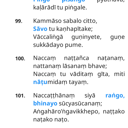
kaḷārādī tu piṅgale.
Kammāso sabalo citto,
.
99
Sāvo
tu kaṇhapītake;
Vāccaliṅgā guṇinyete, guṇe
sukkādayo pume.
Naccaṃ naṭṭañca naṭanaṃ,
.
100
nattanaṃ lāsanaṃ bhave;
Naccaṃ tu vāditaṃ gīta, miti
nāṭu
midaṃ tayaṃ.
Naccaṭṭhānaṃ siyā
raṅgo,
.
101
bhinayo
sūcyasūcanaṃ;
Aṅgahāro’ṅgavikkhepo, naṭṭako
naṭako naṭo.