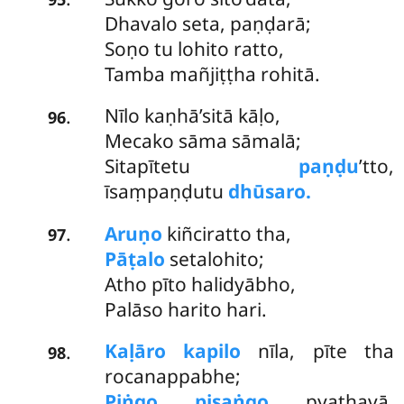
Dhavalo seta, paṇḍarā;
Soṇo tu lohito ratto,
Tamba mañjiṭṭha rohitā.
Nīlo kaṇhā’sitā kāḷo,
.
96
Mecako sāma sāmalā;
Sitapītetu
paṇḍu
’tto,
īsaṃpaṇḍutu
dhūsaro.
Aruṇo
kiñciratto tha,
.
97
Pāṭalo
setalohito;
Atho pīto halidyābho,
Palāso harito hari.
Kaḷāro kapilo
nīla, pīte tha
.
98
rocanappabhe;
Piṅgo pisaṅgo
pyathavā,