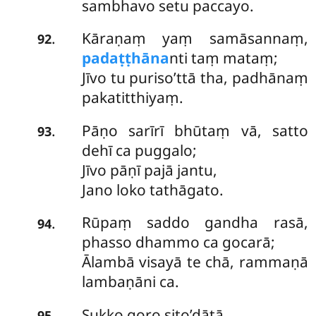
sambhavo setu paccayo.
Kāraṇaṃ yaṃ samāsannaṃ,
.
92
padaṭṭhāna
nti taṃ mataṃ;
Jīvo tu puriso’ttā tha, padhānaṃ
pakatitthiyaṃ.
Pāṇo sarīrī bhūtaṃ vā, satto
.
93
dehī ca puggalo;
Jīvo pāṇī pajā jantu,
Jano loko tathāgato.
Rūpaṃ saddo gandha rasā,
.
94
phasso dhammo ca gocarā;
Ālambā visayā te chā, rammaṇā
lambaṇāni ca.
Sukko goro sito’dātā,
.
95