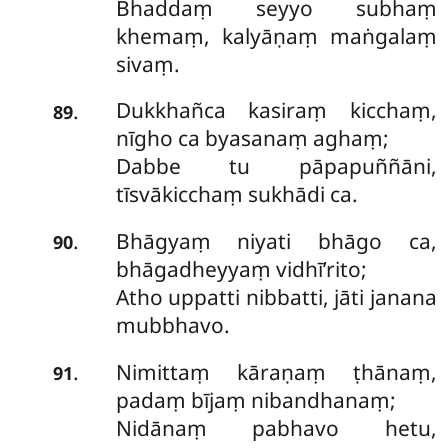
Bhaddaṃ seyyo subhaṃ
khemaṃ, kalyāṇaṃ maṅgalaṃ
sivaṃ.
Dukkhañca kasiraṃ kicchaṃ,
.
89
nīgho ca byasanaṃ aghaṃ;
Dabbe tu pāpapuññāni,
tīsvākicchaṃ sukhādi ca.
Bhāgyaṃ niyati bhāgo ca,
.
90
bhāgadheyyaṃ vidhī’rito;
Atho uppatti nibbatti, jāti janana
mubbhavo.
Nimittaṃ kāraṇaṃ ṭhānaṃ,
.
91
padaṃ bījaṃ nibandhanaṃ;
Nidānaṃ pabhavo hetu,