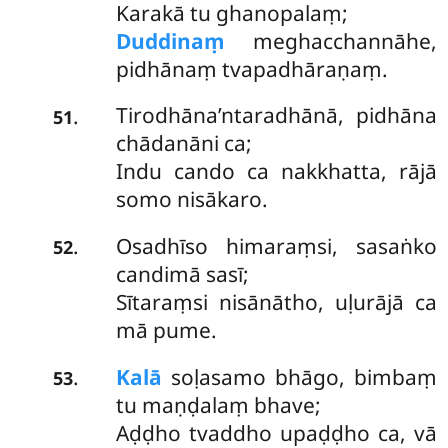
Karakā tu ghanopalaṃ;
Duddinaṃ
meghacchannāhe,
pidhānaṃ tvapadhāraṇaṃ.
Tirodhāna’ntaradhānā, pidhāna
.
51
chādanāni ca;
Indu cando ca nakkhatta, rājā
somo nisākaro.
Osadhīso himaraṃsi, sasaṅko
.
52
candimā sasī;
Sītaraṃsi nisānātho, uḷurājā ca
mā pume.
Kalā
soḷasamo bhāgo, bimbaṃ
.
53
tu maṇḍalaṃ bhave;
Aḍḍho tvaddho upaḍḍho ca, vā