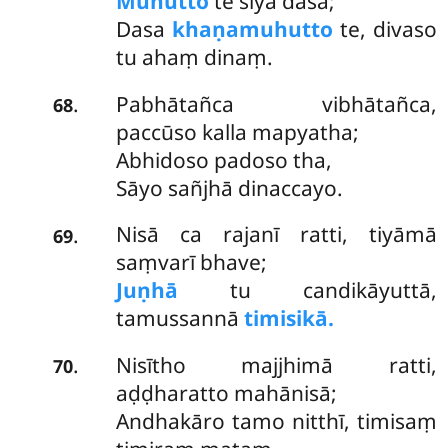
Muhutto
te siyā dasa;
Dasa
khaṇamuhutto
te, divaso
tu ahaṃ dinaṃ.
Pabhātañca vibhātañca,
.
68
paccūso kalla mapyatha;
Abhidoso padoso tha,
Sāyo sañjhā dinaccayo.
Nisā ca rajanī ratti, tiyāmā
.
69
saṃvarī bhave;
Juṇhā
tu candikāyuttā,
tamussannā
timisikā.
Nisītho majjhimā ratti,
.
70
aḍḍharatto mahānisā;
Andhakāro tamo nitthī, timisaṃ