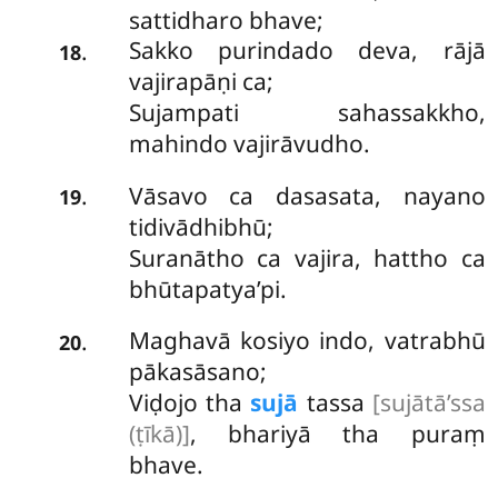
sattidharo bhave;
Sakko purindado deva, rājā
.
18
vajirapāṇi ca;
Sujampati sahassakkho,
mahindo vajirāvudho.
Vāsavo ca dasasata, nayano
.
19
tidivādhibhū;
Suranātho ca vajira, hattho ca
bhūtapatya’pi.
Maghavā kosiyo indo, vatrabhū
.
20
pākasāsano;
Viḍojo tha
sujā
tassa
[sujātā’ssa
(ṭīkā)]
, bhariyā tha puraṃ
bhave.