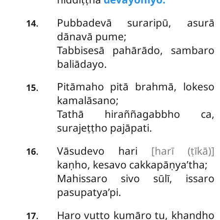
Pubbadevā suraripū, asurā
.
14
dānavā pume;
Tabbisesā pahārādo, sambaro
baliādayo.
Pitāmaho pitā brahmā, lokeso
.
15
kamalāsano;
Tathā hiraññagabbho ca,
surajeṭṭho pajāpati.
Vāsudevo hari
[harī (ṭīkā)]
.
16
kaṇho, kesavo cakkapāṇya’tha;
Mahissaro sivo sūlī, issaro
pasupatya’pi.
Haro vutto kumāro tu, khandho
.
17