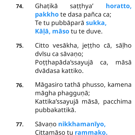
Ghaṭikā saṭṭhya’
horatto,
.
74
pakkho
te dasa pañca ca;
Te tu pubbāparā
sukka,
Kāḷā, māso
tu te duve.
Citto vesākha, jeṭṭho cā, sāḷho
.
75
dvīsu ca sāvaṇo;
Poṭṭhapāda’ssayujā ca, māsā
dvādasa kattiko.
Māgasiro tathā phusso, kamena
.
76
māgha phagguṇā;
Kattika’ssayujā māsā, pacchima
pubbakattikā.
Sāvaṇo
nikkhamanīyo,
.
77
Cittamāso tu
rammako.