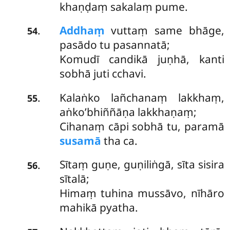
khaṇḍaṃ sakalaṃ pume.
Addhaṃ
vuttaṃ same bhāge,
.
54
pasādo tu pasannatā;
Komudī candikā juṇhā, kanti
sobhā juti cchavi.
Kalaṅko lañchanaṃ lakkhaṃ,
.
55
aṅko’bhiññāṇa lakkhaṇaṃ;
Cihanaṃ cāpi sobhā tu, paramā
susamā
tha ca.
Sītaṃ guṇe, guṇiliṅgā, sīta sisira
.
56
sītalā;
Himaṃ tuhina mussāvo, nīhāro
mahikā pyatha.