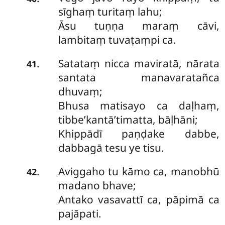
sīghaṃ turitaṃ lahu;
Āsu tuṇṇa maraṃ cāvi,
lambitaṃ tuvaṭaṃpi ca.
Satataṃ nicca maviratā, nārata
.
41
santata manavaratañca
dhuvaṃ;
Bhusa matisayo ca daḷhaṃ,
tibbe’kantā’timatta, bāḷhāni;
Khippādī paṇḍake dabbe,
dabbagā tesu ye tisu.
Aviggaho tu kāmo ca, manobhū
.
42
madano bhave;
Antako vasavattī ca, pāpimā ca
pajāpati.