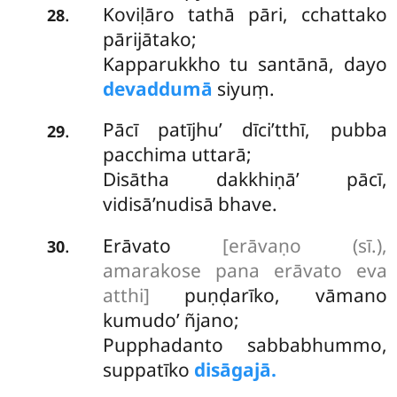
Koviḷāro tathā pāri, cchattako
.
28
pārijātako;
Kapparukkho tu santānā, dayo
devaddumā
siyuṃ.
Pācī patījhu’ dīci’tthī, pubba
.
29
pacchima uttarā;
Disātha dakkhiṇā’ pācī,
vidisā’nudisā bhave.
Erāvato
[erāvaṇo (sī.),
.
30
amarakose pana erāvato eva
atthi]
puṇḍarīko, vāmano
kumudo’ ñjano;
Pupphadanto sabbabhummo,
suppatīko
disāgajā.