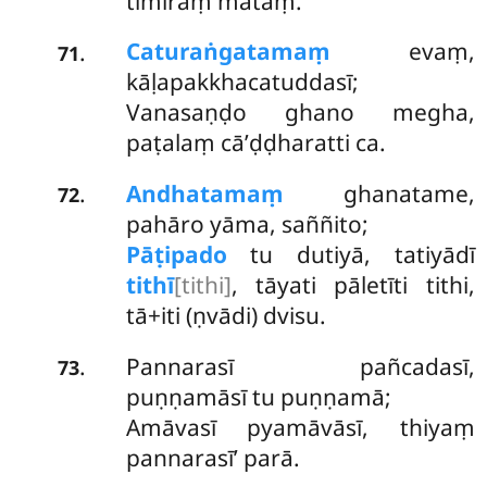
timiraṃ mataṃ.
Caturaṅgatamaṃ
evaṃ,
.
71
kāḷapakkhacatuddasī;
Vanasaṇḍo ghano megha,
paṭalaṃ cā’ḍḍharatti ca.
Andhatamaṃ
ghanatame,
.
72
pahāro yāma, saññito;
Pāṭipado
tu dutiyā, tatiyādī
tithī
[tithi]
, tāyati pāletīti tithi,
tā+iti (ṇvādi) dvisu.
Pannarasī pañcadasī,
.
73
puṇṇamāsī tu puṇṇamā;
Amāvasī pyamāvāsī, thiyaṃ
pannarasī’ parā.