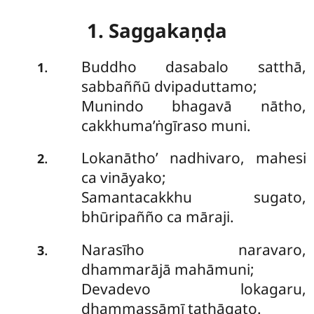
1. Saggakaṇḍa
Buddho dasabalo satthā,
.
1
sabbaññū dvipaduttamo;
Munindo bhagavā nātho,
cakkhuma’ṅgīraso muni.
Lokanātho’ nadhivaro, mahesi
.
2
ca vināyako;
Samantacakkhu sugato,
bhūripañño ca māraji.
Narasīho naravaro,
.
3
dhammarājā mahāmuni;
Devadevo lokagaru,
dhammassāmī tathāgato.