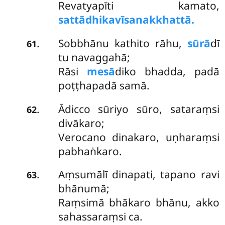
Revatyapīti kamato,
sattādhikavīsanakkhattā.
Sobbhānu kathito rāhu,
sūrā
dī
.
61
tu navaggahā;
Rāsi
mesā
diko bhadda, padā
poṭṭhapadā samā.
Ādicco sūriyo sūro, sataraṃsi
.
62
divākaro;
Verocano dinakaro, uṇharaṃsi
pabhaṅkaro.
Aṃsumālī dinapati, tapano ravi
.
63
bhānumā;
Raṃsimā bhākaro bhānu, akko
sahassaraṃsi ca.