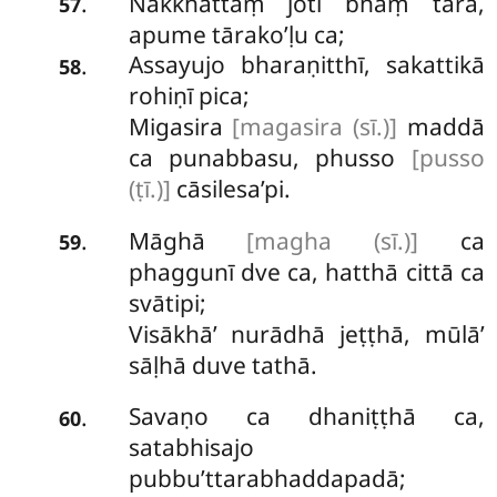
Nakkhattaṃ joti bhaṃ tārā,
.
57
apume tārako’ḷu ca;
Assayujo bharaṇitthī, sakattikā
.
58
rohiṇī pica;
Migasira
[magasira (sī.)]
maddā
ca punabbasu, phusso
[pusso
(ṭī.)]
cāsilesa’pi.
Māghā
[magha (sī.)]
ca
.
59
phaggunī dve ca, hatthā cittā ca
svātipi;
Visākhā’ nurādhā jeṭṭhā, mūlā’
sāḷhā duve tathā.
Savaṇo
ca dhaniṭṭhā ca,
.
60
satabhisajo
pubbu’ttarabhaddapadā;