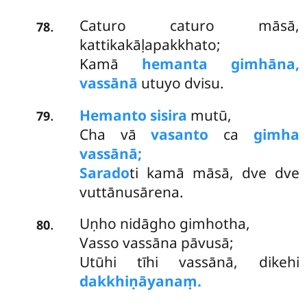
Caturo caturo māsā,
.
78
kattikakāḷapakkhato;
Kamā
hemanta gimhāna,
vassānā
utuyo dvisu.
Hemanto sisira
mutū,
.
79
Cha vā
vasanto
ca
gimha
vassānā;
Sarado
ti kamā māsā, dve dve
vuttānusārena.
Uṇho nidāgho gimhotha,
.
80
Vasso vassāna pāvusā;
Utūhi tīhi vassānā, dikehi
dakkhiṇāyanaṃ.