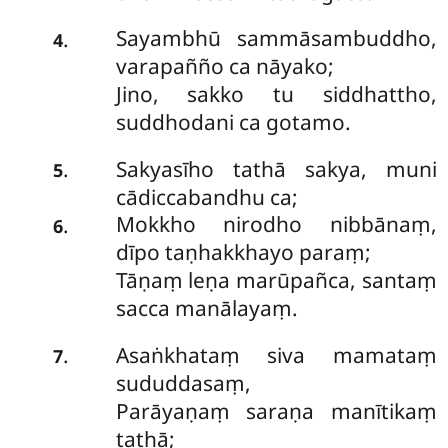
Sayambhū sammāsambuddho,
.
4
varapañño ca nāyako;
Jino, sakko tu siddhattho,
suddhodani ca gotamo.
Sakyasīho tathā sakya, muni
.
5
cādiccabandhu ca;
Mokkho nirodho nibbānaṃ,
.
6
dīpo taṇhakkhayo paraṃ;
Tāṇaṃ leṇa marūpañca, santaṃ
sacca manālayaṃ.
Asaṅkhataṃ siva mamataṃ
.
7
sududdasaṃ,
Parāyaṇaṃ saraṇa manītikaṃ
tathā;