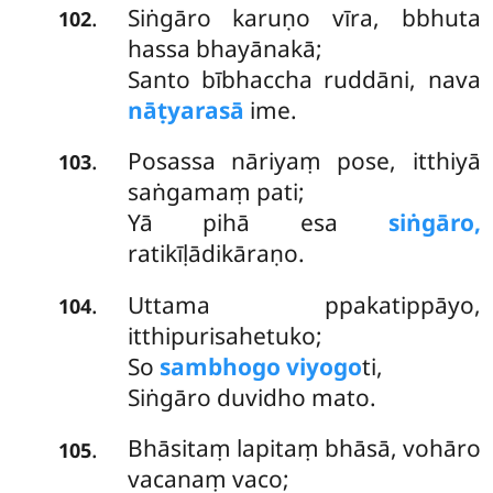
Siṅgāro karuṇo vīra, bbhuta
.
102
hassa bhayānakā;
Santo bībhaccha ruddāni, nava
nāṭyarasā
ime.
Posassa nāriyaṃ pose, itthiyā
.
103
saṅgamaṃ pati;
Yā pihā esa
siṅgāro,
ratikīḷādikāraṇo.
Uttama ppakatippāyo,
.
104
itthipurisahetuko;
So
sambhogo viyogo
ti,
Siṅgāro duvidho mato.
Bhāsitaṃ
lapitaṃ bhāsā, vohāro
.
105
vacanaṃ vaco;