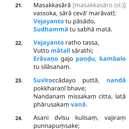
Masakkasārā
[masakkasāro (sī.)]
.
21
vassoka, sārā cevā’ marāvatī;
Vejayanto
tu pāsādo,
Sudhammā
tu sabhā matā.
Vejayanto
ratho tassa,
.
22
Vutto
mātali
sārathi;
Erāvaṇo
gajo
paṇḍu, kambalo
tu silāsanaṃ.
Suvīro
ccādayo puttā,
nandā
.
23
pokkharaṇī bhave;
Nandanaṃ missakaṃ citta, latā
phārusakaṃ
vanā.
Asani dvīsu kulisaṃ, vajiraṃ
.
24
punnapuṃsake;