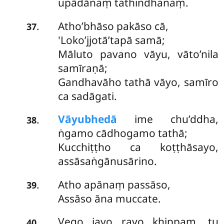
upādānaṃ tathindhanaṃ.
Atho’bhāso pakāso cā,
.
37
'Loko’jjotā’tapā samā;
Māluto pavano vāyu, vāto’nila
samīraṇā;
Gandhavāho tathā vāyo, samīro
ca sadāgati.
Vāyubhedā
ime chu’ddha,
.
38
ṅgamo cādhogamo tathā;
Kucchiṭṭho ca koṭṭhāsayo,
assāsaṅgānusārino.
Atho apānaṃ passāso,
.
39
Assāso āna muccate.
Vego javo rayo khippaṃ, tu
.
40