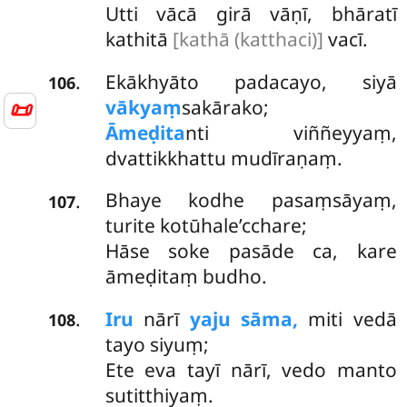
Utti vācā girā vāṇī, bhāratī
kathitā
[kathā (katthaci)]
vacī.
Ekākhyāto padacayo, siyā
.
106
📜
vākyaṃ
sakārako;
Āmeḍita
nti viññeyyaṃ,
dvattikkhattu mudīraṇaṃ.
Bhaye kodhe pasaṃsāyaṃ,
.
107
turite kotūhale’cchare;
Hāse soke pasāde ca, kare
āmeḍitaṃ budho.
Iru
nārī
yaju sāma,
miti vedā
.
108
tayo siyuṃ;
Ete eva tayī nārī, vedo manto
sutitthiyaṃ.