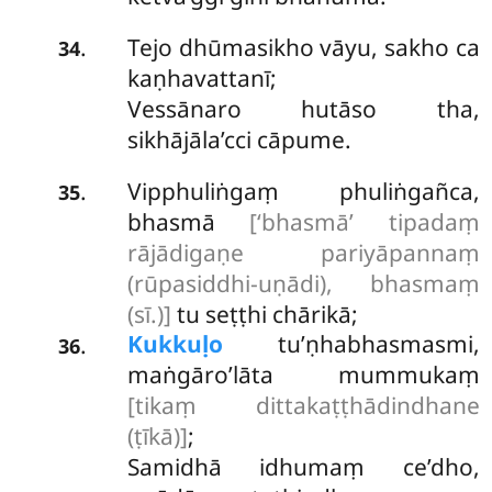
Tejo dhūmasikho vāyu, sakho ca
.
34
kaṇhavattanī;
Vessānaro hutāso tha,
sikhājāla’cci cāpume.
Vipphuliṅgaṃ phuliṅgañca,
.
35
bhasmā
[‘bhasmā’ tipadaṃ
rājādigaṇe pariyāpannaṃ
(rūpasiddhi-uṇādi), bhasmaṃ
(sī.)]
tu seṭṭhi chārikā;
Kukkuḷo
tu’ṇhabhasmasmi,
.
36
maṅgāro’lāta mummukaṃ
[tikaṃ dittakaṭṭhādindhane
(ṭīkā)]
;
Samidhā idhumaṃ ce’dho,