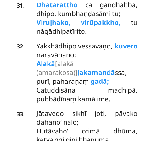
Dhataraṭṭho
ca gandhabbā,
.
31
dhipo, kumbhaṇḍasāmi tu;
Viruḷhako, virūpakkho,
tu
nāgādhipatīrito.
Yakkhādhipo vessavaṇo,
kuvero
.
32
naravāhano;
Aḷakā
[alakā
(amarakosa)]
ḷakamandā
ssa,
purī, paharaṇaṃ
gadā;
Catuddisāna madhipā,
pubbādīnaṃ kamā ime.
Jātavedo
sikhī joti, pāvako
.
33
dahano’ nalo;
Hutāvaho’ ccimā dhūma,
ketva’ggi gini bhānumā.