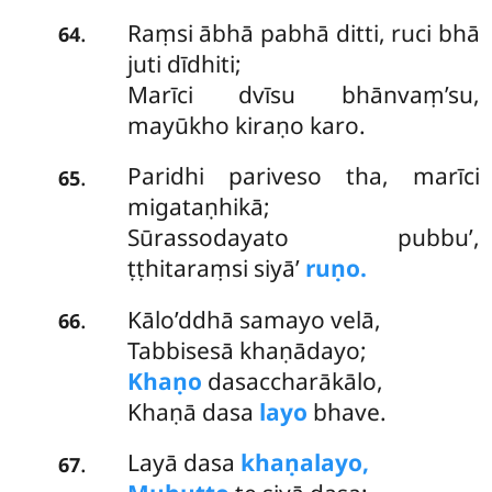
Raṃsi ābhā pabhā ditti, ruci bhā
.
64
juti dīdhiti;
Marīci dvīsu bhānvaṃ’su,
mayūkho kiraṇo karo.
Paridhi pariveso tha, marīci
.
65
migataṇhikā;
Sūrassodayato pubbu’,
ṭṭhitaraṃsi siyā’
ruṇo.
Kālo’ddhā samayo velā,
.
66
Tabbisesā khaṇādayo;
Khaṇo
dasaccharākālo,
Khaṇā dasa
layo
bhave.
Layā dasa
khaṇalayo,
.
67