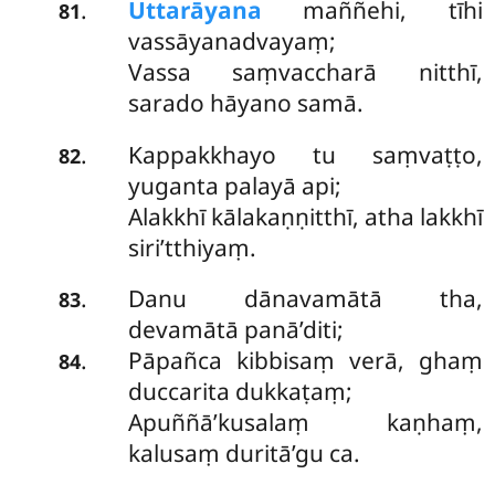
Uttarāyana
maññehi, tīhi
.
81
vassāyanadvayaṃ;
Vassa saṃvaccharā nitthī,
sarado hāyano samā.
Kappakkhayo tu saṃvaṭṭo,
.
82
yuganta palayā api;
Alakkhī kālakaṇṇitthī, atha lakkhī
siri’tthiyaṃ.
Danu dānavamātā tha,
.
83
devamātā panā’diti;
Pāpañca kibbisaṃ verā, ghaṃ
.
84
duccarita dukkaṭaṃ;
Apuññā’kusalaṃ kaṇhaṃ,
kalusaṃ duritā’gu ca.