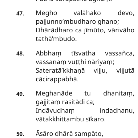
Megho valāhako devo,
.
47
pajjunno’mbudharo ghano;
Dhārādharo ca jīmūto, vārivāho
tathā’mbudo.
Abbhaṃ tīsvatha vassañca,
.
48
vassanaṃ vuṭṭhi nāriyaṃ;
Sateratā’kkhaṇā vijju, vijjutā
cācirappabhā.
Meghanāde tu dhanitaṃ,
.
49
gajjitaṃ rasitādi ca;
Indāvudhaṃ indadhanu,
vātakkhittambu sīkaro.
Āsāro dhārā sampāto,
.
50