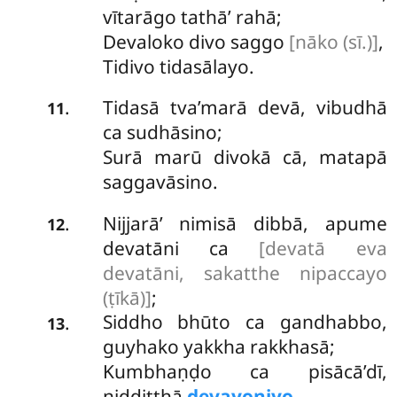
vītarāgo tathā’ rahā;
Devaloko divo saggo
[nāko (sī.)]
,
Tidivo tidasālayo.
Tidasā tva’marā devā, vibudhā
.
11
ca sudhāsino;
Surā marū divokā cā, matapā
saggavāsino.
Nijjarā’ nimisā dibbā, apume
.
12
devatāni ca
[devatā eva
devatāni, sakatthe nipaccayo
(ṭīkā)]
;
Siddho bhūto ca gandhabbo,
.
13
guyhako yakkha rakkhasā;
Kumbhaṇḍo ca pisācā’dī,
niddiṭṭhā
devayoniyo.