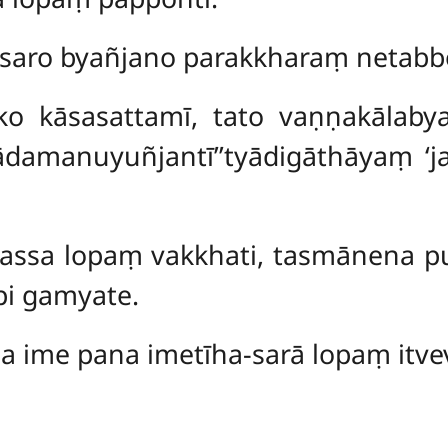
assaro byañjano parakkharaṃ netabb
iko kāsasattamī, tato vaṇṇakālab
ādamanuyuñjantī’’tyādigāthāyaṃ ‘
assa lopaṃ vakkhati, tasmānena pu
pi gamyate.
a ime pana imetīha-sarā lopaṃ itve