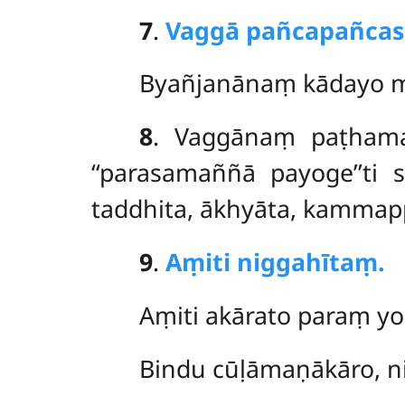
7
.
Vaggā pañcapañcas
Byañjanānaṃ
kādayo m
8
. Vaggānaṃ
paṭham
‘‘parasamaññā payoge’’ti
taddhita, ākhyāta, kammap
9
.
Aṃiti niggahītaṃ.
Aṃiti
akārato paraṃ yo
Bindu
cūḷāmaṇākāro, ni