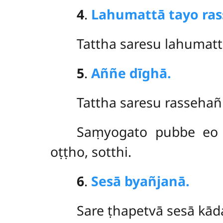
4
.
Lahumattā tayo ras
Tattha
saresu lahumattā 
5
.
Aññe dīghā.
Tattha
saresu rassehañ
Saṃyogato pubbe eo r
oṭṭho, sotthi.
6
.
Sesā byañjanā.
Sare
ṭhapetvā sesā kād