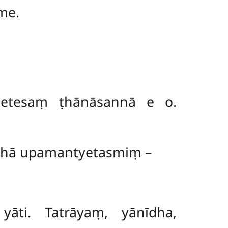
me.
ccetesaṃ ṭhānāsannā e o.
athā upamantyetasmiṃ –
āti. Tatrāyaṃ, yānīdha,