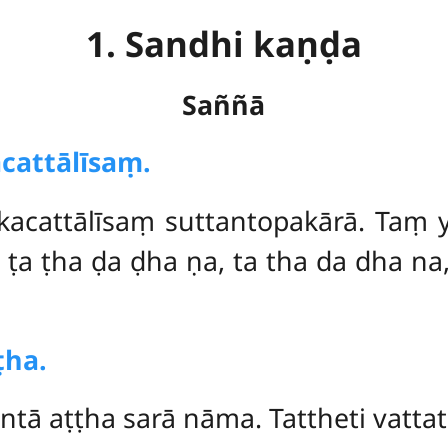
1. Sandhi kaṇḍa
Saññā
cattālīsaṃ.
acattālīsaṃ suttantopakārā. Taṃ ya
, ṭa ṭha ḍa ḍha ṇa, ta tha da dha na
ṭha.
tā aṭṭha sarā nāma. Tattheti vattat