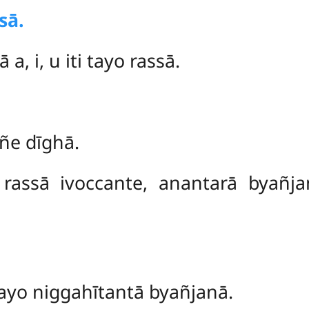
sā.
a, i, u iti tayo rassā.
ñe dīghā.
assā ivoccante, anantarā byañja
ayo niggahītantā byañjanā.