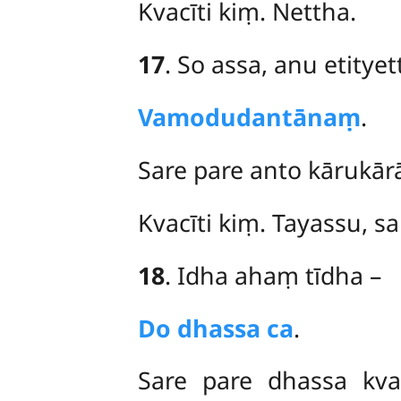
Kvacīti kiṃ. Nettha.
17
. So
assa, anu etityet
Vamodudantānaṃ
.
Sare pare anto kārukārā
Kvacīti kiṃ. Tayassu, 
18
. Idha
ahaṃ tīdha –
Do dhassa ca
.
Sare pare dhassa kva