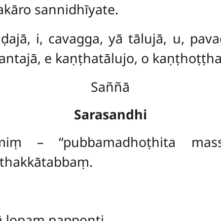
akāro sannidhīyate.
ḍajā, i, cavagga, yā tālujā, u, pava
antajā, e kaṇṭhatālujo, o kaṇṭhoṭṭha
Saññā
Sarasandhi
smiṃ – ‘‘pubbamadhoṭhita massa
thakkātabbaṃ.
ā lopaṃ papponti.