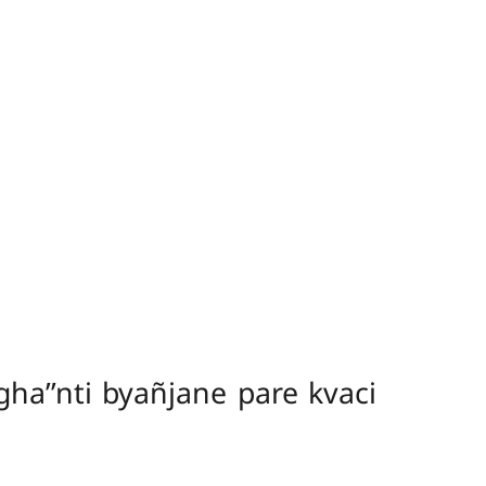
īgha’’nti byañjane pare kvaci