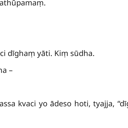
 tathūpamaṃ.
ci dīghaṃ yāti. Kiṃ sūdha.
ha –
ssa kvaci yo ādeso hoti, tyajja, ‘‘d