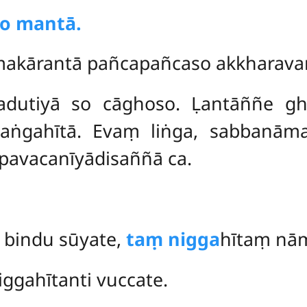
o mantā.
akārantā pañcapañcaso akkharava
adutiyā so cāghoso. Ḷantāññe g
 saṅgahītā. Evaṃ liṅga, sabbanāma
pavacanīyādisaññā ca.
 bindu sūyate,
taṃ nigga
hītaṃ nā
ggahītanti vuccate.