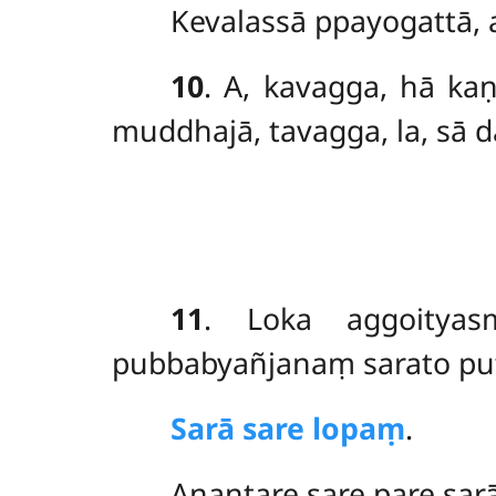
Kevalassā ppayogattā, 
10
. A, kavagga, hā kaṇ
muddhajā, tavagga, la, sā d
11
. Loka
aggoitya
pubbabyañjanaṃ sarato pu
Sarā sare lopaṃ
.
Anantare sare pare sar