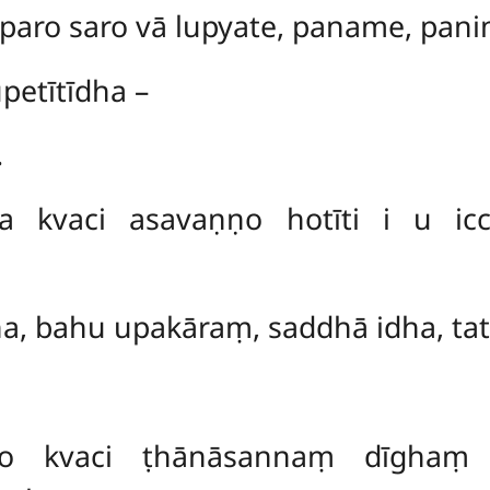
ro saro vā lupyate, paname, pani
upetītīdha –
.
ssa kvaci asavaṇṇo hotīti i u i
ha, bahu upakāraṃ, saddhā idha, t
ro kvaci ṭhānāsannaṃ dīghaṃ y