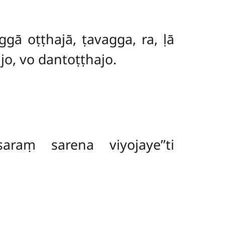
ggā oṭṭhajā, ṭavagga, ra, ḷā
jo, vo dantoṭṭhajo.
raṃ sarena viyojaye’’ti