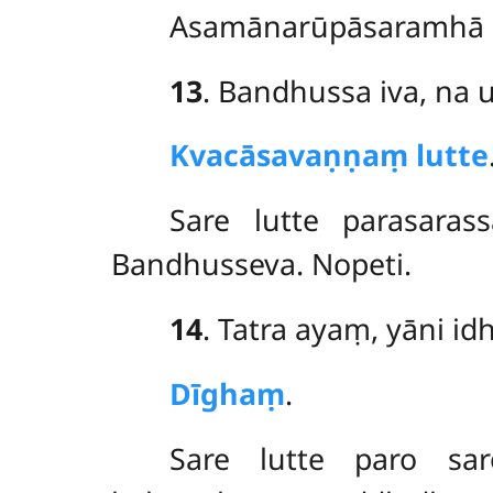
Asamānarūpāsaramhā pa
13
. Bandhussa
iva, na 
Kvacāsavaṇṇaṃ lutte
Sare lutte parasara
Bandhusseva. Nopeti.
14
. Tatra
ayaṃ, yāni id
Dīghaṃ
.
Sare lutte paro sa