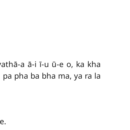
thā-a ā-i ī-u ū-e o, ka kha
, pa pha ba bha ma, ya ra la
e.