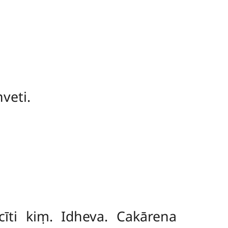
veti.
īti kiṃ. Idheva. Cakārena