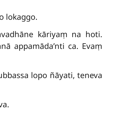
o lokaggo.
yavadhāne kāriyaṃ na hoti.
janā appamāda’nti ca. Evaṃ
bbassa lopo ñāyati, teneva
va.