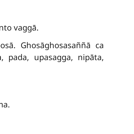
nto vaggā.
hosā. Ghosāghosasaññā ca
, pada, upasagga, nipāta,
ma.