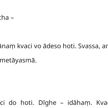
tha –
naṃ kvaci vo ādeso hoti. Svassa, an
sametāyasmā.
ci do hoti. Dīghe – idāhaṃ. Kvac