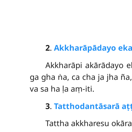
2
.
Akkharāpādayo eka
Akkharāpi
akārādayo ek
ga gha ṅa, ca cha ja jha ña
va sa ha ḷa aṃ-iti.
3
.
Tatthodantāsarā aṭ
Tattha
akkharesu okāran