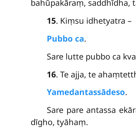
bahūpakāraṃ, saddhīdha,
15
. Kiṃsu idhetyatra –
Pubbo ca
.
Sare lutte pubbo ca kva
16
. Te
ajja, te ahaṃtett
Yamedantassādeso
.
Sare pare antassa ekāra
dīgho, tyāhaṃ.