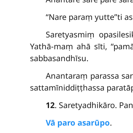
‘‘Nare
paraṃ yutte’’ti 
Saretyasmiṃ
opasiles
Yathā-maṃ ahā sīti, ‘‘pam
sabbasandhīsu.
Anantaraṃ parassa sar
sattamīniddiṭṭhassa paratā
12
. Saretyadhikāro.
Pan
Vā paro asarūpo
.