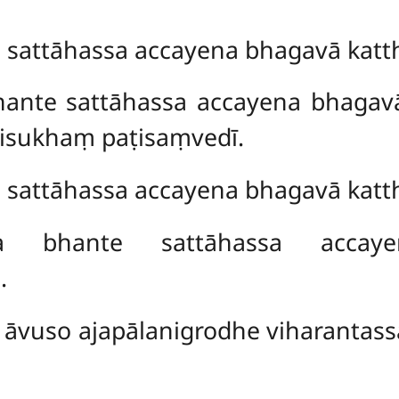
 sattāhassa accayena bhagavā katth
hante sattāhassa accayena bhagav
tisukhaṃ paṭisaṃvedī.
 sattāhassa accayena bhagavā katth
 bhante sattāhassa accaye
.
āvuso ajapālanigrodhe viharantas