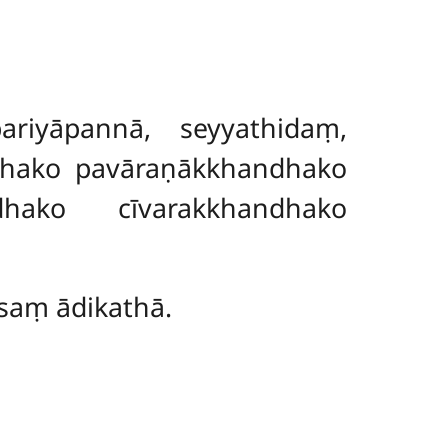
iyāpannā, seyyathidaṃ,
hako pavāraṇākkhandhako
hako cīvarakkhandhako
saṃ ādikathā.