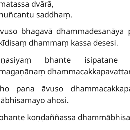
matassa dvārā,
amuñcantu saddhaṃ.
āvuso bhagavā dhammadesanāya 
kīdisaṃ dhammaṃ kassa desesi.
asiyaṃ bhante isipatane m
magaṇānaṃ dhammacakkapavattana
kho pana āvuso dhammacakkapav
ābhisamayo ahosi.
bhante koṇḍaññassa dhammābhisa