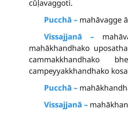
cūḷavaggoti.
Pucchā –
mahāvagge āv
Vissajjanā –
mahāvag
mahākhandhako uposatha
cammakkhandhako bhes
campeyyakkhandhako kosa
Pucchā –
mahākhandhak
Vissajjanā –
mahākhand