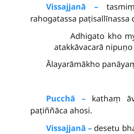
Vissajjanā –
tasmiṃ 
rahogatassa paṭisallīnass
Adhigato kho m
atakkāvacarā nipuṇo
Ālayarāmākho
panāyaṃ
Pucchā –
kathaṃ āv
paṭiññāca ahosi.
Vissajjanā –
desetu bh