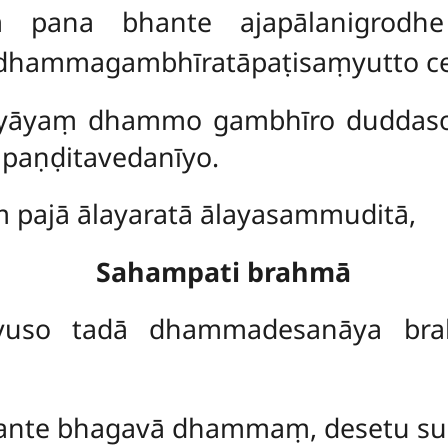
pana bhante ajapālanigrodhe 
a dhammagambhīratāpaṭisaṃyutto cet
yāyaṃ dhammo gambhīro duddaso
 paṇḍitavedanīyo.
 pajā ālayaratā ālayasammuditā,
Sahampati brahmā
uso tadā dhammadesanāya bra
ante bhagavā dhammaṃ, desetu su