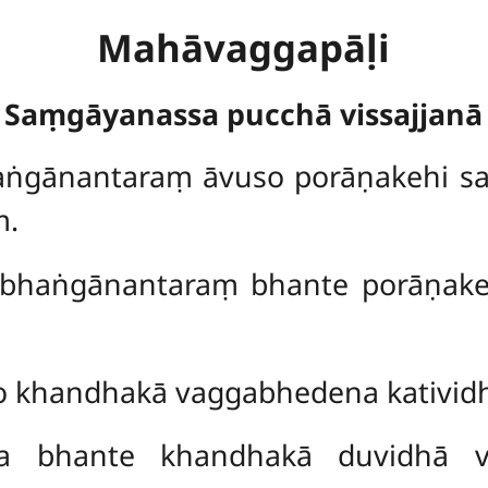
Mahāvaggapāḷi
Saṃgāyanassa pucchā vissajjanā
aṅgānantaraṃ āvuso porāṇakehi s
ṃ.
bhaṅgānantaraṃ bhante porāṇakeh
o khandhakā vaggabhedena kativid
a bhante khandhakā duvidhā 