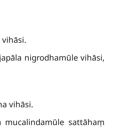
vihāsi.
apāla nigrodhamūle vihāsi,
a vihāsi.
ā mucalindamūle sattāhaṃ