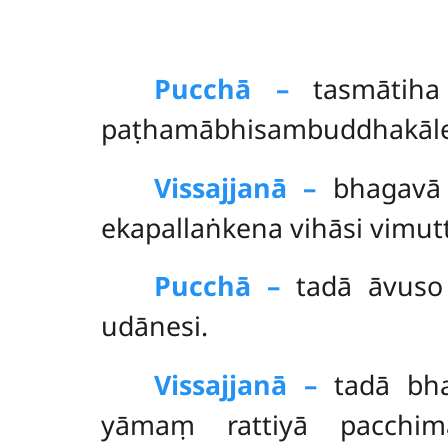
Pucchā –
tasmātih
paṭhamābhisambuddhakāle k
Vissajjanā –
bhagavā 
ekapallaṅkena vihāsi vimut
Pucchā –
tadā āvuso
udānesi.
Vissajjanā –
tadā bha
yāmaṃ rattiyā pacchi