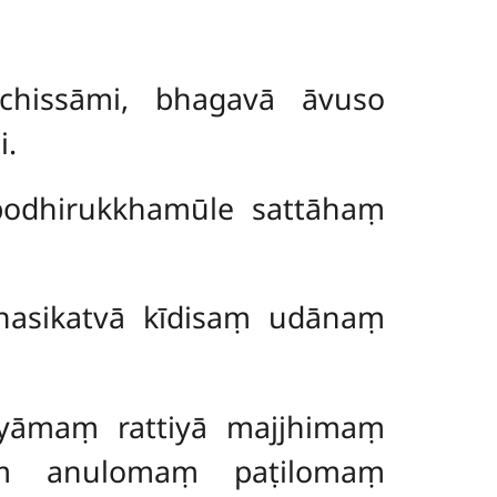
chissāmi, bhagavā āvuso
i.
odhirukkhamūle sattāhaṃ
sikatvā kīdisaṃ udānaṃ
yāmaṃ rattiyā majjhimaṃ
aṃ anulomaṃ paṭilomaṃ