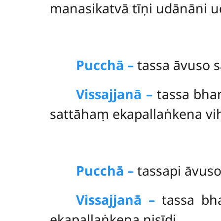
manasikatvā tīṇi udānāni u
Pucchā –
tassa
āvuso s
Vissajjanā –
tassa bhan
sattāhaṃ ekapallaṅkena vi
Pucchā –
tassapi āvuso
Vissajjanā –
tassa
bh
ekapallaṅkena nisīdi.