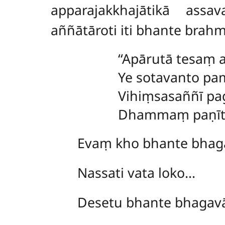
apparajakkhajātikā ass
aññātāroti iti bhante bra
‘‘Apārutā tesaṃ 
Ye sotavanto p
Vihiṃsasaññī p
Dhammaṃ paṇīta
Evaṃ kho bhante bhag
Nassati
vata loko…
Desetu bhante bhag