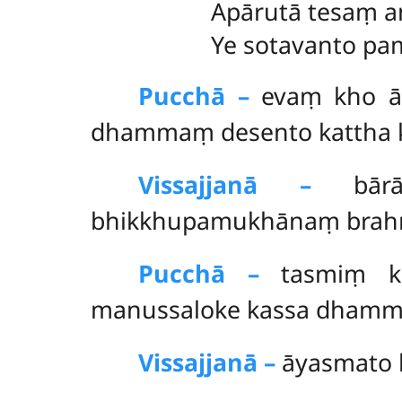
Apārutā tesaṃ a
Ye sotavanto p
Pucchā –
evaṃ
kho 
dhammaṃ desento kattha 
Vissajjanā –
bārāṇ
bhikkhupamukhānaṃ brah
Pucchā –
tasmiṃ
manussaloke kassa dhamm
Vissajjanā –
āyasmato 