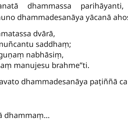
avanatā dhammassa parihāyanti
hmuno dhammadesanāya yācanā ahos
amatassa dvārā,
amuñcantu saddhaṃ;
aguṇaṃ nabhāsiṃ,
ṃ manujesu brahme’’ti.
avato dhammadesanāya paṭiññā ca 
avā dhammaṃ…