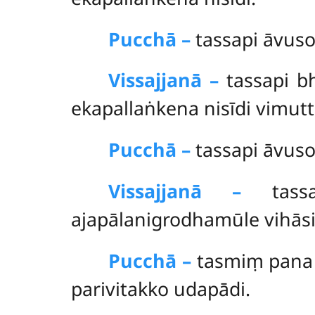
Pucchā –
tassapi āvuso
Vissajjanā –
tassapi b
ekapallaṅkena nisīdi vimut
Pucchā –
tassapi
āvuso
Vissajjanā –
tassa
ajapālanigrodhamūle vihāsi
Pucchā –
tasmiṃ pana 
parivitakko udapādi.