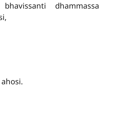
, bhavissanti dhammassa
i,
ahosi.