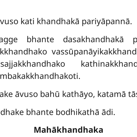
uso kati khandhakā pariyāpannā.
ge bhante dasakhandhakā par
kkhandhako vassūpanāyikakkhand
ajjakkhandhako kathinakkhand
mbakakkhandhakoti.
e āvuso bahū kathāyo, katamā tā
hake bhante bodhikathā ādi.
Mahākhandhaka