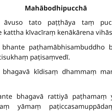
Mahābodhipucchā
a
āvuso tato paṭṭhāya taṃ puc
attha kīvacīraṃ kenākārena vihās
bhante paṭhamābhisambuddho b
tisukhaṃ paṭisaṃvedī.
 bhagavā kīdisaṃ dhammaṃ mana
nte bhagavā rattiyā paṭhamaṃ 
maṃ yāmaṃ paṭiccasamuppād