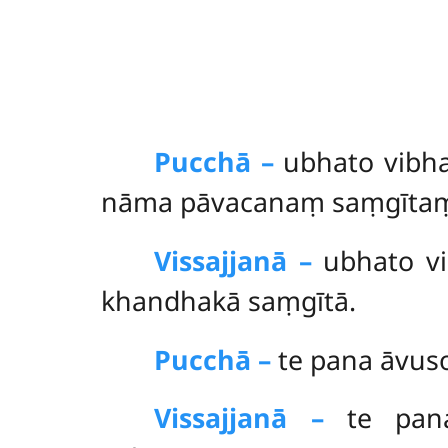
Pucchā –
ubhato
vibh
nāma pāvacanaṃ saṃgīta
Vissajjanā –
ubhato vi
khandhakā saṃgītā.
Pucchā –
te pana āvus
Vissajjanā –
te
pan