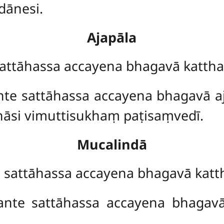
dānesi.
Ajapāla
attāhassa accayena bhagavā kattha 
te sattāhassa accayena bhagavā aj
hāsi vimuttisukhaṃ paṭisaṃvedī.
Mucalindā
 sattāhassa accayena bhagavā katth
ante sattāhassa accayena bhagav