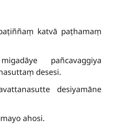
paṭiññaṃ katvā paṭhamaṃ
igadāye pañcavaggiya
suttaṃ desesi.
attanasutte desiyamāne
mayo ahosi.