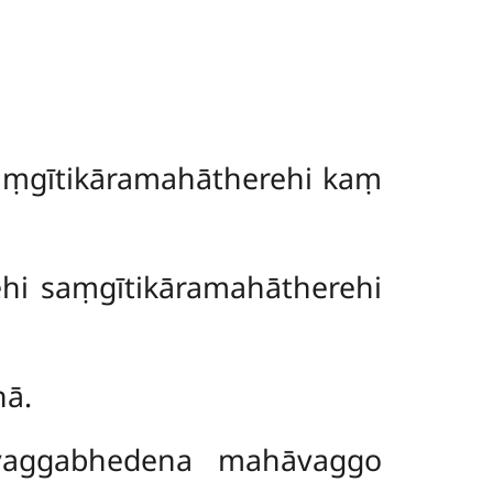
aṃgītikāramahātherehi kaṃ
i saṃgītikāramahātherehi
hā.
vaggabhedena mahāvaggo