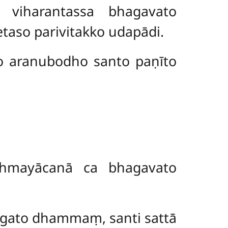
viharantassa bhagavato
aso parivitakko udapādi.
 aranubodho santo paṇīto
hmayācanā ca bhagavato
gato dhammaṃ, santi sattā