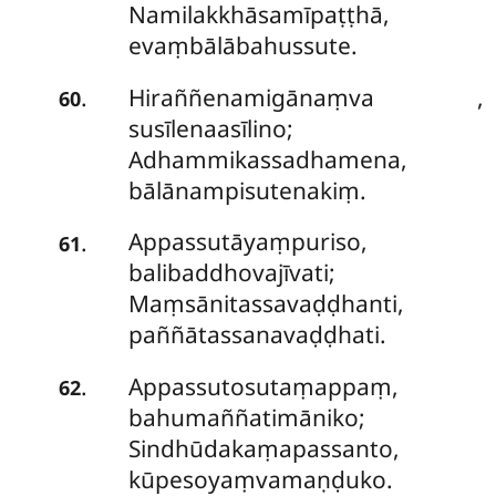
Namilakkhāsamīpaṭṭhā,
evaṃbālābahussute.
Hiraññenamigānaṃva
,
.
60
susīlenaasīlino;
Adhammikassadhamena,
bālānampisutenakiṃ.
Appassutāyaṃpuriso,
.
61
balibaddhovajīvati;
Maṃsānitassavaḍḍhanti,
paññātassanavaḍḍhati.
Appassutosutaṃappaṃ,
.
62
bahumaññatimāniko;
Sindhūdakaṃapassanto,
kūpesoyaṃvamaṇḍuko.