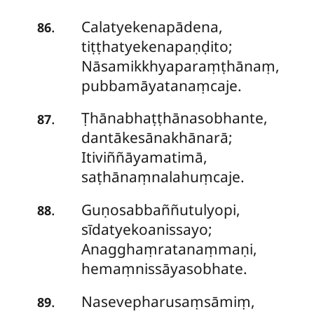
Calatyekenapādena,
.
86
tiṭṭhatyekenapaṇḍito;
Nāsamikkhyaparaṃṭhānaṃ,
pubbamāyatanaṃcaje.
Ṭhānabhaṭṭhānasobhante,
.
87
dantākesānakhānarā;
Itiviññāyamatimā,
saṭhānaṃnalahuṃcaje.
Guṇosabbaññutulyopi,
.
88
sīdatyekoanissayo;
Anagghaṃratanaṃmaṇi,
hemaṃnissāyasobhate.
Nasevepharusaṃsāmiṃ,
.
89