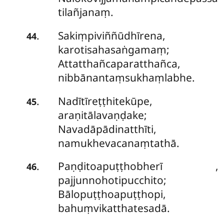
tilañjanaṃ.
Sakiṃpiviññūdhīrena,
.
44
karotisahasaṅgamaṃ;
Attatthañcaparatthañca,
nibbānantaṃsukhaṃlabhe.
Nadītīreṭṭhitekūpe,
.
45
araṇitālavaṇḍake;
Navadāpādinatthīti,
namukhevacanaṃtathā.
Paṇḍitoapuṭṭhobherī
,
.
46
pajjunnohotipucchito;
Bālopuṭṭhoapuṭṭhopi,
bahuṃvikatthatesadā.