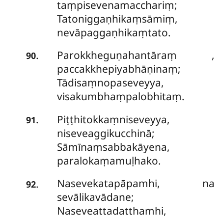
taṃpisevenamacchariṃ;
Tatoniggaṇhikaṃsāmiṃ,
nevāpaggaṇhikaṃtato.
Parokkheguṇahantāraṃ
,
.
90
paccakkhepiyabhāṇinaṃ;
Tādisaṃnopaseveyya,
visakumbhaṃpalobhitaṃ.
Piṭṭhitokkaṃniseveyya,
.
91
niseveaggikucchinā;
Sāmīnaṃsabbakāyena,
paralokaṃamuḷhako.
Nasevekatapāpamhi, na
.
92
sevālikavādane;
Naseveattadatthamhi,