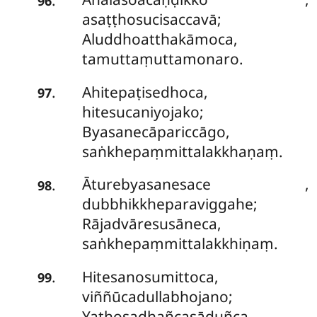
96
asaṭṭhosucisaccavā;
Aluddhoatthakāmoca,
tamuttaṃuttamonaro.
Ahitepaṭisedhoca,
.
97
hitesucaniyojako;
Byasanecāpariccāgo,
saṅkhepaṃmittalakkhaṇaṃ.
Āturebyasanesace
,
.
98
dubbhikkheparaviggahe;
Rājadvāresusāneca,
saṅkhepaṃmittalakkhiṇaṃ.
Hitesanosumittoca,
.
99
viññūcadullabhojano;
Yathosadhañcasāduñca,