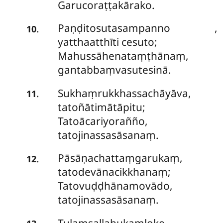
Garucoraṭṭakārako.
Paṇḍitosutasampanno
,
.
10
yatthaatthīti cesuto;
Mahussāhenataṃṭhānaṃ,
gantabbaṃvasutesinā.
Sukhaṃrukkhassachāyāva,
.
11
tatoñātimātāpitu;
Tatoācariyorañño,
tatojinassasāsanaṃ.
Pāsāṇachattaṃgarukaṃ,
.
12
tatodevānacikkhanaṃ;
Tatovuḍḍhānamovādo,
tatojinassasāsanaṃ.