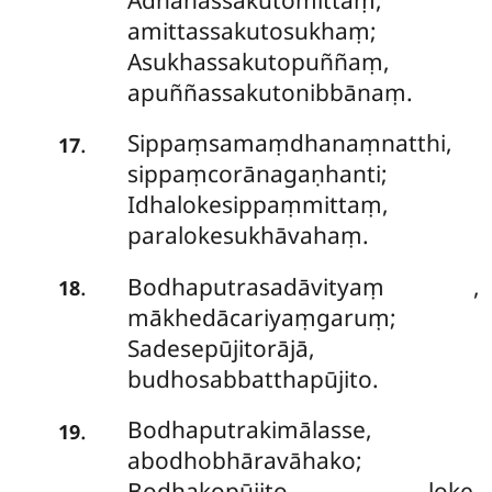
amittassakutosukhaṃ;
Asukhassakutopuññaṃ,
apuññassakutonibbānaṃ.
Sippaṃsamaṃdhanaṃnatthi,
.
17
sippaṃcorānagaṇhanti;
Idhalokesippaṃmittaṃ,
paralokesukhāvahaṃ.
Bodhaputrasadāvityaṃ
,
.
18
mākhedācariyaṃgaruṃ;
Sadesepūjitorājā,
budhosabbatthapūjito.
Bodhaputrakimālasse,
.
19
abodhobhāravāhako;
Bodhakopūjito loke,