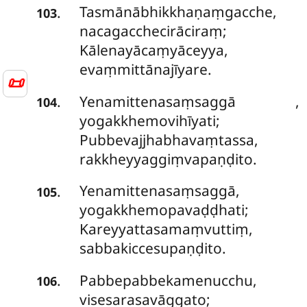
Tasmānābhikkhaṇaṃgacche,
.
103
nacagacchecirāciraṃ;
Kālenayācaṃyāceyya,
evaṃmittānajīyare.
📜
Yenamittenasaṃsaggā
,
.
104
yogakkhemovihīyati;
Pubbevajjhabhavaṃtassa,
rakkheyyaggiṃvapaṇḍito.
Yenamittenasaṃsaggā,
.
105
yogakkhemopavaḍḍhati;
Kareyyattasamaṃvuttiṃ,
sabbakiccesupaṇḍito.
Pabbepabbekamenucchu,
.
106
visesarasavāggato;