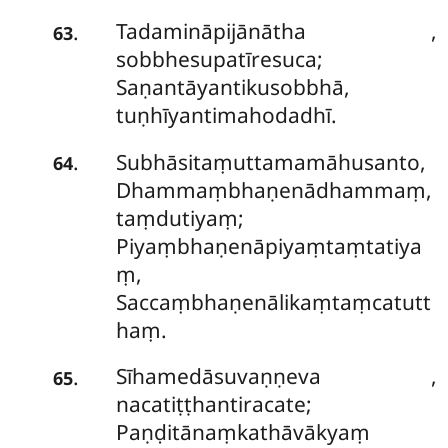
Tadamināpijānātha
,
.
63
sobbhesupatīresuca;
Saṇantāyantikusobbhā,
tuṇhīyantimahodadhī.
Subhāsitaṃuttamamāhusanto,
.
64
Dhammaṃbhaṇenādhammaṃ,
taṃdutiyaṃ;
Piyaṃbhaṇenāpiyaṃtaṃtatiya
ṃ,
Saccaṃbhaṇenālikaṃtaṃcatutt
haṃ.
Sīhamedāsuvaṇṇeva
,
.
65
nacatiṭṭhantiracate;
Paṇḍitānaṃkathāvākyaṃ