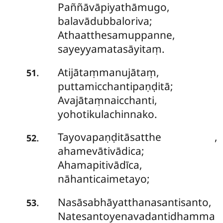
Paññāvāpiyathāmugo,
balavādubbaloriva;
Athaatthesamuppanne,
sayeyyamatasāyitaṃ.
Atijātaṃmanujātaṃ,
.
51
puttamicchantipaṇḍitā;
Avajātaṃnaicchanti,
yohotikulachinnako.
Tayovapaṇḍitāsatthe
,
.
52
ahamevātivādica;
Ahamapitivādīca,
nāhanticaimetayo;
Nasāsabhāyatthanasantisanto,
.
53
Natesantoyenavadantidhamma