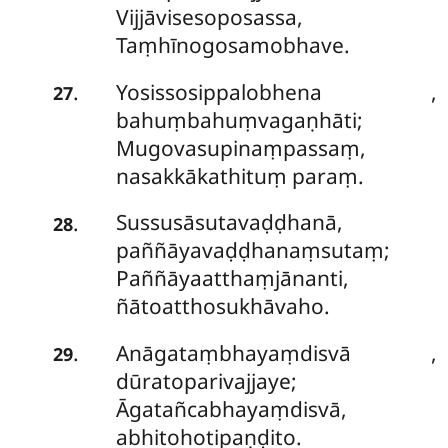
Vijjāvisesoposassa,
Taṃhīnogosamobhave.
Yosissosippalobhena
,
.
27
bahuṃbahuṃvagaṇhāti;
Mugovasupinaṃpassaṃ,
nasakkākathituṃ paraṃ.
Sussusāsutavaḍḍhanā,
.
28
paññāyavaḍḍhanaṃsutaṃ;
Paññāyaatthaṃjānanti,
ñātoatthosukhāvaho.
Anāgataṃbhayaṃdisvā
,
.
29
dūratoparivajjaye;
Āgatañcabhayaṃdisvā,
abhitohotipaṇḍito.