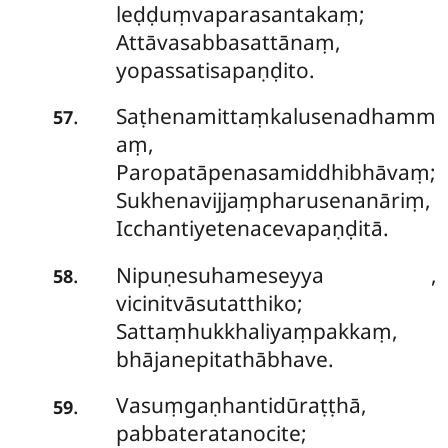
leḍḍuṃvaparasantakaṃ;
Attāvasabbasattānaṃ,
yopassatisapaṇḍito.
Saṭhenamittaṃkalusenadhamm
.
57
aṃ,
Paropatāpenasamiddhibhāvaṃ;
Sukhenavijjaṃpharusenanāriṃ,
Icchantiyetenacevapaṇḍitā.
Nipuṇesuhameseyya
,
.
58
vicinitvāsutatthiko;
Sattaṃhukkhaliyaṃpakkaṃ,
bhājanepitathābhave.
Vasuṃgaṇhantidūraṭṭhā,
.
59
pabbateratanocite;