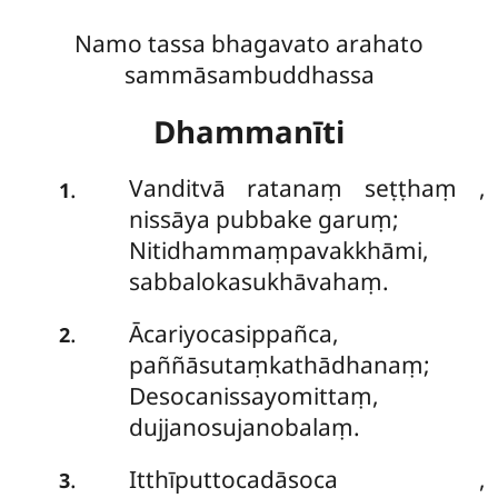
Namo tassa bhagavato arahato
sammāsambuddhassa
Dhammanīti
Vanditvā ratanaṃ seṭṭhaṃ
,
.
1
nissāya pubbake garuṃ;
Nitidhammaṃpavakkhāmi,
sabbalokasukhāvahaṃ.
Ācariyocasippañca,
.
2
paññāsutaṃkathādhanaṃ;
Desocanissayomittaṃ,
dujjanosujanobalaṃ.
Itthīputtocadāsoca
,
.
3