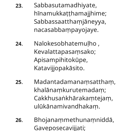
Sabbasutamadhiyate,
.
23
hīnamukkaṭṭhamajjhime;
Sabbassaatthaṃjāneyya,
nacasabbaṃpayojaye.
Nalokesobhatemuḷho
,
.
24
Kevalattapasaṃsako;
Apisampihitokūpe,
Katavijjopakāsito.
Madantadamanaṃsatthaṃ,
.
25
khalānaṃkurutemadaṃ;
Cakkhusaṅkhārakaṃtejaṃ,
ulūkānamivandhakaṃ.
Bhojanaṃmethunaṃniddā,
.
26
Gaveposecavijjati;