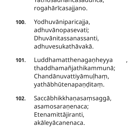
rogahārīcasajjano.
Yodhuvāniparicajja,
.
100
adhuvānopasevati;
Dhuvānitassanassanti,
adhuvesukathāvakā.
Luddhamatthenagaṇheyya
,
.
101
thaddhamañjathikammunā;
Chandānuvattiyāmuḷhaṃ,
yathābhūtenapaṇḍitaṃ.
Saccābhikkhaṇasaṃsaggā,
.
102
asamosaraṇenaca;
Etenamittājiranti,
akāleyācanenaca.