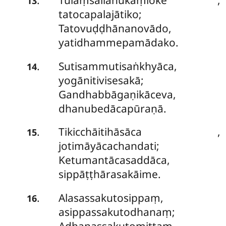
Tulaṃsallahukaṃloke
,
.
13
tatocapalajātiko;
Tatovuḍḍhānanovādo,
yatidhammepamādako.
Sutisammutisaṅkhyāca,
.
14
yogānitivisesakā;
Gandhabbāgaṇikāceva,
dhanubedācapūraṇā.
Tikicchāitihāsāca
,
.
15
jotimāyācachandati;
Ketumantācasaddāca,
sippāṭṭhārasakāime.
Alasassakutosippaṃ,
.
16
asippassakutodhanaṃ;
Adhanassakutomittaṃ,