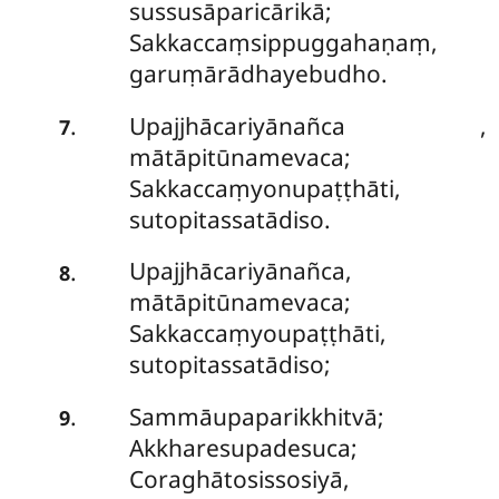
sussusāparicārikā;
Sakkaccaṃsippuggahaṇaṃ,
garuṃārādhayebudho.
Upajjhācariyānañca
,
.
7
mātāpitūnamevaca;
Sakkaccaṃyonupaṭṭhāti,
sutopitassatādiso.
Upajjhācariyānañca,
.
8
mātāpitūnamevaca;
Sakkaccaṃyoupaṭṭhāti,
sutopitassatādiso;
Sammāupaparikkhitvā;
.
9
Akkharesupadesuca;
Coraghātosissosiyā,