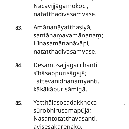
Nacavijjāgamokoci,
natatthadivasaṃvase.
Amānanāyatthasiyā,
.
83
santānaṃavamānanaṃ;
Hīnasamānanāvāpi,
natatthadivasaṃvase.
Desamosajjagacchanti,
.
84
sīhāsappurisāgajā;
Tattevanidhanaṃyanti,
kākākāpurisāmigā.
Yatthālasocadakkhoca
,
.
85
sūrobhirusamapūjā;
Nasantotatthavasanti,
avisesakarenako.