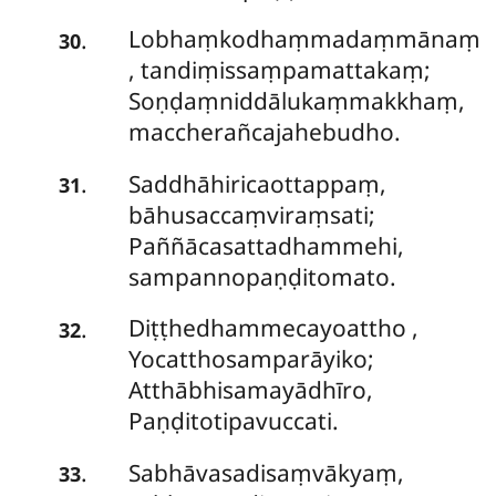
Lobhaṃkodhaṃmadaṃmānaṃ
.
30
, tandiṃissaṃpamattakaṃ;
Soṇḍaṃniddālukaṃmakkhaṃ,
maccherañcajahebudho.
Saddhāhiricaottappaṃ,
.
31
bāhusaccaṃviraṃsati;
Paññācasattadhammehi,
sampannopaṇḍitomato.
Diṭṭhedhammecayoattho
,
.
32
Yocatthosamparāyiko;
Atthābhisamayādhīro,
Paṇḍitotipavuccati.
Sabhāvasadisaṃvākyaṃ,
.
33