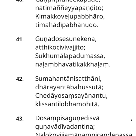
nātimaññeyyapaṇḍito;
Kimakkoveḷupabbhāro,
timahādīpabhānudo.
Guṇadosesunekena,
.
41
atthikocivivajjito;
Sukhumālapadumassa,
naḷaṃbhavatikakkhaḷaṃ.
Sumahantānisatthāni,
.
42
dhārayantābahussutā;
Chedāyosaṃsayānantu,
klissantilobhamohitā.
Dosaṃpisaguṇedisvā
,
.
43
guṇavādīvadantina;
Nalokovijjamānampicandepassa