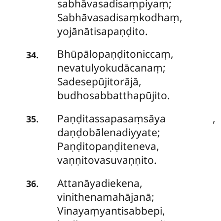
sabhāvasadisaṃpiyaṃ;
Sabhāvasadisaṃkodhaṃ,
yojānātisapaṇḍito.
Bhūpālopaṇḍitoniccaṃ,
.
34
nevatulyokudācanaṃ;
Sadesepūjitorājā,
budhosabbatthapūjito.
Paṇḍitassapasaṃsāya
,
.
35
daṇḍobālenadiyyate;
Paṇḍitopaṇḍiteneva,
vaṇṇitovasuvaṇṇito.
Attanāyadiekena,
.
36
vinithenamahājanā;
Vinayaṃyantisabbepi,