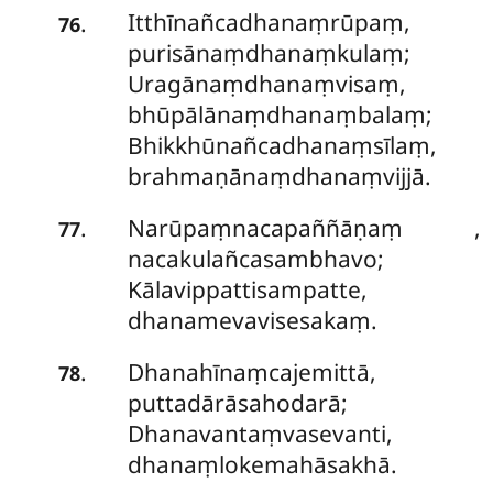
Itthīnañcadhanaṃrūpaṃ,
.
76
purisānaṃdhanaṃkulaṃ;
Uragānaṃdhanaṃvisaṃ,
bhūpālānaṃdhanaṃbalaṃ;
Bhikkhūnañcadhanaṃsīlaṃ,
brahmaṇānaṃdhanaṃvijjā.
Narūpaṃnacapaññāṇaṃ
,
.
77
nacakulañcasambhavo;
Kālavippattisampatte,
dhanamevavisesakaṃ.
Dhanahīnaṃcajemittā,
.
78
puttadārāsahodarā;
Dhanavantaṃvasevanti,
dhanaṃlokemahāsakhā.