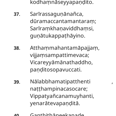
kodhaṃnāseyyapaṇḍito.
Sarīrassaguṇānañca,
.
37
dūramaccantamantaraṃ;
Sarīraṃkhaṇaviddhaṃsi,
guṇātukappaṭhāyino.
Atthaṃmahantamāpajjaṃ,
.
38
vijjaṃsampattimevaca;
Vicareyyāmānathaddho,
paṇḍitosopavuccati.
Nālabbhamatipatthenti
,
.
39
naṭṭhampinacasocare;
Vippatyañcanamuyhanti,
yenarātevapaṇḍitā.
Gaṇṭhiṭhāneekapade,
.
40