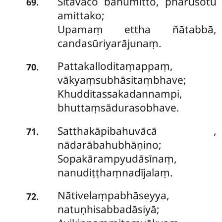
Sītavāco bahumitto, pharusotu
.
69
amittako;
Upamaṃ ettha ñātabbā,
candasūriyarājunaṃ.
Pattakalloditaṃappaṃ,
.
70
vākyaṃsubhāsitaṃbhave;
Khudditassakadannampi,
bhuttaṃsādurasobhave.
Satthakāpibahuvācā
,
.
71
nādarābahubhāṇino;
Sopakārampyudāsīnaṃ,
nanudiṭṭhaṃnadījalaṃ.
Nātivelaṃpabhāseyya,
.
72
natuṇhisabbadāsiyā;