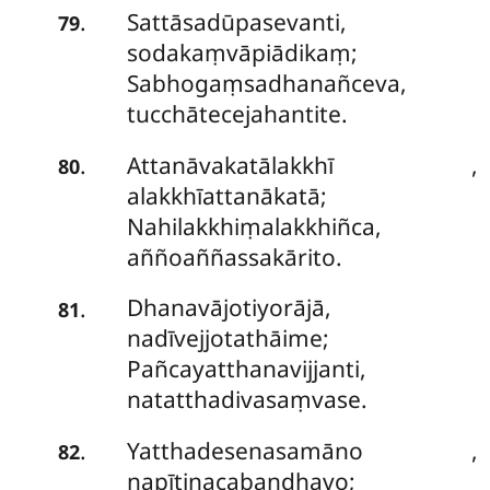
Sattāsadūpasevanti,
.
79
sodakaṃvāpiādikaṃ;
Sabhogaṃsadhanañceva,
tucchātecejahantite.
Attanāvakatālakkhī
,
.
80
alakkhīattanākatā;
Nahilakkhiṃalakkhiñca,
aññoaññassakārito.
Dhanavājotiyorājā,
.
81
nadīvejjotathāime;
Pañcayatthanavijjanti,
natatthadivasaṃvase.
Yatthadesenasamāno
,
.
82
napītinacabandhavo;