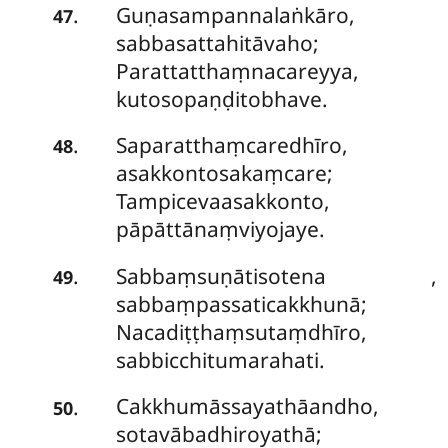
Guṇasampannalaṅkāro,
.
47
sabbasattahitāvaho;
Parattatthaṃnacareyya,
kutosopaṇḍitobhave.
Saparatthaṃcaredhīro,
.
48
asakkontosakaṃcare;
Tampicevaasakkonto,
pāpāttānaṃviyojaye.
Sabbaṃsuṇātisotena
,
.
49
sabbaṃpassaticakkhunā;
Nacadiṭṭhaṃsutaṃdhīro,
sabbicchitumarahati.
Cakkhumāssayathāandho,
.
50
sotavābadhiroyathā;