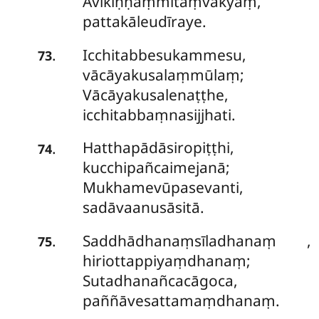
Avikiṇṇaṃmitaṃvākyaṃ,
pattakāleudīraye.
Icchitabbesukammesu,
.
73
vācāyakusalaṃmūlaṃ;
Vācāyakusalenaṭṭhe,
icchitabbaṃnasijjhati.
Hatthapādāsiropiṭṭhi,
.
74
kucchipañcaimejanā;
Mukhamevūpasevanti,
sadāvaanusāsitā.
Saddhādhanaṃsīladhanaṃ
,
.
75
hiriottappiyaṃdhanaṃ;
Sutadhanañcacāgoca,
paññāvesattamaṃdhanaṃ.