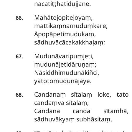
nacatiṭṭhatidujjane.
Mahātejopitejoyaṃ,
.
66
mattikaṃnamuduṃkare;
Āpopāpetimudukaṃ,
sādhuvācācakakkhaḷaṃ;
Mudunāvaripuṃjeti,
.
67
mudunājetidāruṇaṃ;
Nāsiddhimudunākiñci,
yatotomudunājaye.
Candanaṃ
sītalaṃ loke, tato
.
68
candaṃva sītalaṃ;
Candana canda sītamhā,
sādhuvākyaṃ subhāsitaṃ.