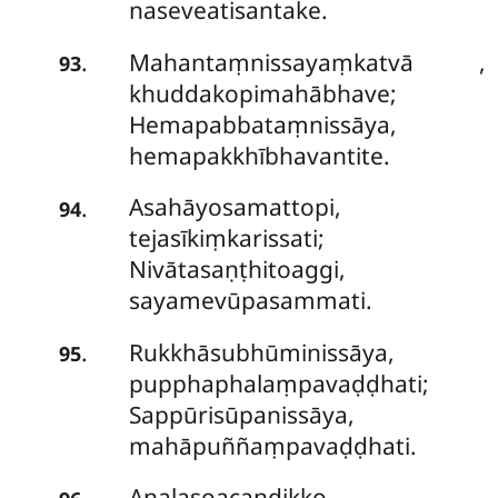
naseveatisantake.
Mahantaṃnissayaṃkatvā
,
.
93
khuddakopimahābhave;
Hemapabbataṃnissāya,
hemapakkhībhavantite.
Asahāyosamattopi,
.
94
tejasīkiṃkarissati;
Nivātasaṇṭhitoaggi,
sayamevūpasammati.
Rukkhāsubhūminissāya,
.
95
pupphaphalaṃpavaḍḍhati;
Sappūrisūpanissāya,
mahāpuññaṃpavaḍḍhati.
Analasoacaṇḍikko
,
.