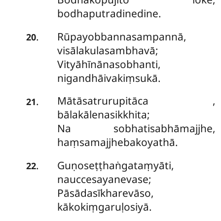
bodhaputradinedine.
Rūpayobbannasampannā,
.
20
visālakulasambhavā;
Vityāhīnānasobhanti,
nigandhāivakiṃsukā.
Mātāsatrurupitāca
,
.
21
bālakālenasikkhita;
Na sobhatisabhāmajjhe,
haṃsamajjhebakoyathā.
Guṇoseṭṭhaṅgataṃyāti,
.
22
nauccesayanevase;
Pāsādasīkharevāso,
kākokiṃgaruḷosiyā.