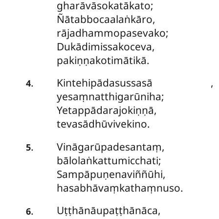
gharāvāsokatākato;
Ñātabbocaalaṅkāro,
rājadhammopasevako;
Dukādimissakoceva,
pakiṇṇakotimātikā.
Kintehipādasussasā
,
.
4
yesaṃnatthigarūniha;
Yetappādarajokiṇṇā,
tevasādhūvivekino.
Vināgarūpadesantaṃ,
.
5
bālolaṅkattumicchati;
Sampāpuṇenaviññūhi,
hasabhāvaṃkathaṃnuso.
Uṭṭhānāupaṭṭhānāca,
.
6