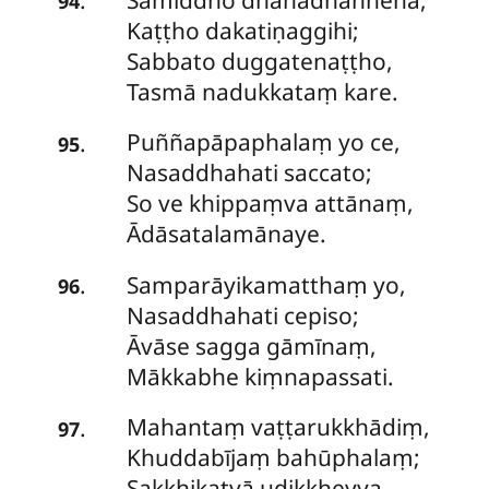
.
94
Kaṭṭho dakatiṇaggihi;
Sabbato duggatenaṭṭho,
Tasmā nadukkataṃ kare.
Puññapāpaphalaṃ
yo ce,
.
95
Nasaddhahati saccato;
So ve khippaṃva attānaṃ,
Ādāsatalamānaye.
Samparāyikamatthaṃ yo,
.
96
Nasaddhahati cepiso;
Āvāse sagga gāmīnaṃ,
Mākkabhe kiṃnapassati.
Mahantaṃ vaṭṭarukkhādiṃ,
.
97
Khuddabījaṃ bahūphalaṃ;
Sakkhikatvā udikkheyya,