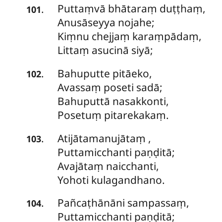
Puttaṃvā
bhātaraṃ duṭṭhaṃ,
.
101
Anusāseyya nojahe;
Kiṃnu chejjaṃ karaṃpādaṃ,
Littaṃ asucinā siyā;
Bahuputte pitāeko,
.
102
Avassaṃ poseti sadā;
Bahuputtā nasakkonti,
Posetuṃ pitarekakaṃ.
Atijātamanujātaṃ
,
.
103
Puttamicchanti paṇḍitā;
Avajātaṃ naicchanti,
Yohoti kulagandhano.
Pañcaṭhānāni sampassaṃ,
.
104
Puttamicchanti paṇḍitā;