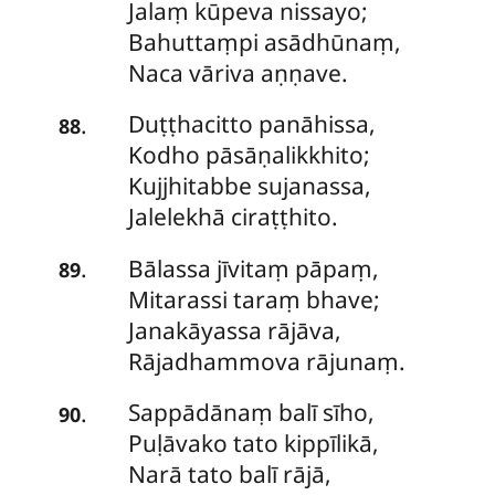
Jalaṃ kūpeva nissayo;
Bahuttaṃpi asādhūnaṃ,
Naca vāriva aṇṇave.
Duṭṭhacitto
panāhissa,
.
88
Kodho pāsāṇalikkhito;
Kujjhitabbe sujanassa,
Jalelekhā ciraṭṭhito.
Bālassa jīvitaṃ pāpaṃ,
.
89
Mitarassi taraṃ bhave;
Janakāyassa rājāva,
Rājadhammova rājunaṃ.
Sappādānaṃ balī sīho,
.
90
Puḷāvako tato kippīlikā,
Narā tato balī rājā,