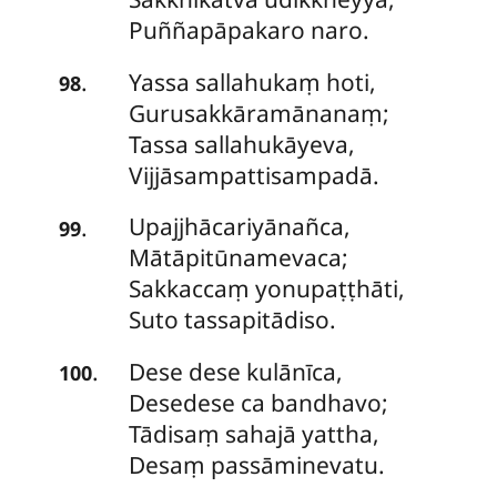
Puññapāpakaro naro.
Yassa
sallahukaṃ hoti,
.
98
Gurusakkāramānanaṃ;
Tassa sallahukāyeva,
Vijjāsampattisampadā.
Upajjhācariyānañca,
.
99
Mātāpitūnamevaca;
Sakkaccaṃ yonupaṭṭhāti,
Suto tassapitādiso.
Dese dese kulānīca,
.
100
Desedese ca bandhavo;
Tādisaṃ sahajā yattha,
Desaṃ passāminevatu.