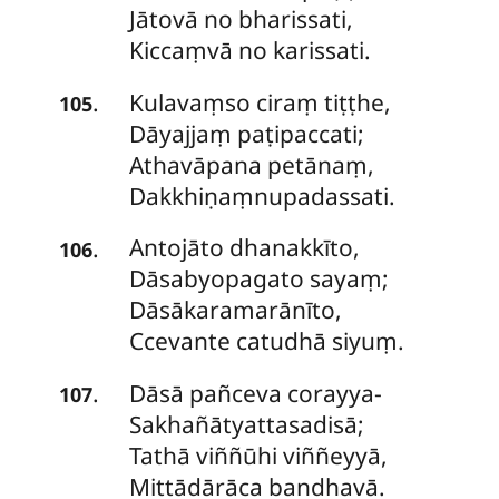
Jātovā no bharissati,
Kiccaṃvā no karissati.
Kulavaṃso
ciraṃ tiṭṭhe,
.
105
Dāyajjaṃ paṭipaccati;
Athavāpana petānaṃ,
Dakkhiṇaṃnupadassati.
Antojāto dhanakkīto,
.
106
Dāsabyopagato sayaṃ;
Dāsākaramarānīto,
Ccevante catudhā siyuṃ.
Dāsā pañceva corayya-
.
107
Sakhañātyattasadisā;
Tathā viññūhi viññeyyā,
Mittādārāca bandhavā.