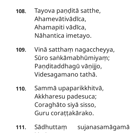
Tayova
paṇḍitā satthe,
.
108
Ahamevātivādīca,
Ahamapiti vādīca,
Nāhantica imetayo.
Vinā satthaṃ nagaccheyya,
.
109
Sūro saṅkāmabhūmiyaṃ;
Paṇḍitaddhagū vāṇijjo,
Videsagamano tathā.
Sammā
upaparikkhitvā,
.
110
Akkharesu padesuca;
Coraghāto siyā sisso,
Guru coraṭṭakārako.
Sādhuttaṃ sujanasamāgamā
.
111