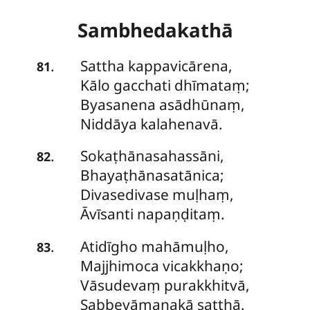
Sambhedakathā
Sattha
kappavicārena,
.
81
Kālo gacchati dhīmataṃ;
Byasanena asādhūnaṃ,
Niddāya kalahenavā.
Sokaṭhānasahassāni,
.
82
Bhayaṭhānasatānica;
Divasedivase muḷhaṃ,
Āvīsanti napaṇḍitaṃ.
Atidīgho
mahāmuḷho,
.
83
Majjhimoca vicakkhaṇo;
Vāsudevaṃ purakkhitvā,
Sabbevāmanakā saṭṭhā.