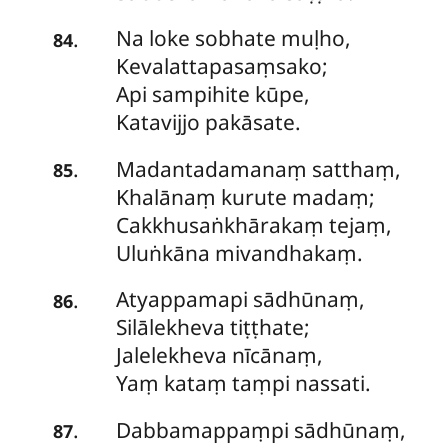
Na loke sobhate muḷho,
.
84
Kevalattapasaṃsako;
Api sampihite kūpe,
Katavijjo pakāsate.
Madantadamanaṃ satthaṃ,
.
85
Khalānaṃ kurute madaṃ;
Cakkhusaṅkhārakaṃ tejaṃ,
Uluṅkāna mivandhakaṃ.
Atyappamapi
sādhūnaṃ,
.
86
Silālekheva tiṭṭhate;
Jalelekheva nīcānaṃ,
Yaṃ kataṃ taṃpi nassati.
Dabbamappaṃpi sādhūnaṃ,
.
87