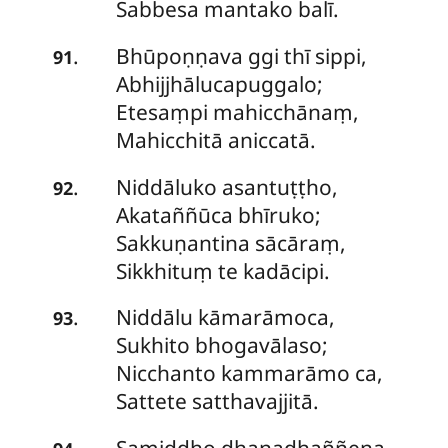
Sabbesa mantako balī.
Bhūpoṇṇava
ggi thī sippi,
.
91
Abhijjhālucapuggalo;
Etesaṃpi mahicchānaṃ,
Mahicchitā aniccatā.
Niddāluko asantuṭṭho,
.
92
Akataññūca bhīruko;
Sakkuṇantina sācāraṃ,
Sikkhituṃ te kadācipi.
Niddālu
kāmarāmoca,
.
93
Sukhito bhogavālaso;
Nicchanto kammarāmo ca,
Sattete satthavajjitā.
Samiddho dhanadhaññena,