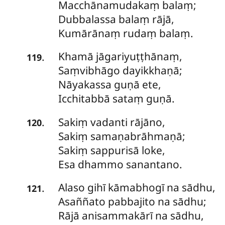
Macchānamudakaṃ balaṃ;
Dubbalassa
balaṃ rājā,
Kumārānaṃ rudaṃ balaṃ.
Khamā jāgariyuṭṭhānaṃ,
.
119
Saṃvibhāgo dayikkhaṇā;
Nāyakassa guṇā ete,
Icchitabbā sataṃ guṇā.
Sakiṃ vadanti rājāno,
.
120
Sakiṃ samaṇabrāhmaṇā;
Sakiṃ sappurisā loke,
Esa dhammo sanantano.
Alaso gihī kāmabhogī na sādhu,
.
121
Asaññato pabbajito na sādhu;
Rājā anisammakārī na sādhu,