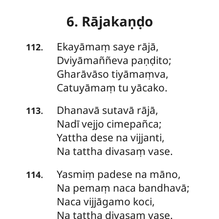
6. Rājakaṇḍo
Ekayāmaṃ saye rājā,
.
112
Dviyāmaññeva paṇḍito;
Gharāvāso tiyāmaṃva,
Catuyāmaṃ tu yācako.
Dhanavā sutavā rājā,
.
113
Nadī vejjo cimepañca;
Yattha
dese na vijjanti,
Na tattha divasaṃ vase.
Yasmiṃ padese na māno,
.
114
Na pemaṃ naca bandhavā;
Naca vijjāgamo koci,
Na tattha divasaṃ vase.