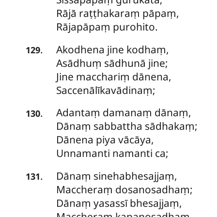
Rājā
raṭṭhakaraṃ pāpaṃ,
Rājapāpaṃ purohito.
Akodhena jine kodhaṃ,
.
129
Asādhuṃ sādhunā jine;
Jine macchariṃ dānena,
Saccenālīkavādinaṃ;
Adantaṃ damanaṃ dānaṃ,
.
130
Dānaṃ sabbattha sādhakaṃ;
Dānena piya vācāya,
Unnamanti namanti ca;
Dānaṃ sinehabhesajjaṃ,
.
131
Maccheraṃ dosanosadhaṃ;
Dānaṃ yasassī bhesajjaṃ,
Maccheraṃ kapaṇosadhaṃ.