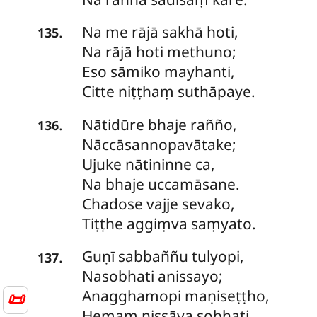
Na me rājā sakhā hoti,
.
135
Na rājā hoti methuno;
Eso sāmiko mayhanti,
Citte niṭṭhaṃ suthāpaye.
Nātidūre bhaje rañño,
.
136
Nāccāsannopavātake;
Ujuke nātininne ca,
Na bhaje uccamāsane.
Chadose vajje sevako,
Tiṭṭhe aggiṃva saṃyato.
Guṇī sabbaññu tulyopi,
.
137
Nasobhati anissayo;
Anagghamopi
maṇiseṭṭho,
📜
Hemaṃ nissāya sobhati.