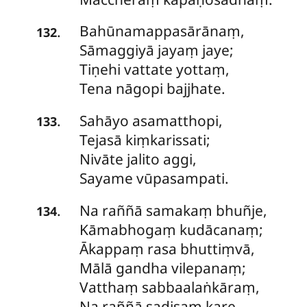
Bahūnamappasārānaṃ,
.
132
Sāmaggiyā jayaṃ jaye;
Tiṇehi vattate yottaṃ,
Tena nāgopi bajjhate.
Sahāyo asamatthopi,
.
133
Tejasā kiṃkarissati;
Nivāte
jalito aggi,
Sayame vūpasampati.
Na raññā samakaṃ bhuñje,
.
134
Kāmabhogaṃ kudācanaṃ;
Ākappaṃ rasa bhuttiṃvā,
Mālā gandha vilepanaṃ;
Vatthaṃ sabbaalaṅkāraṃ,
Na raññā sadisaṃ kare.