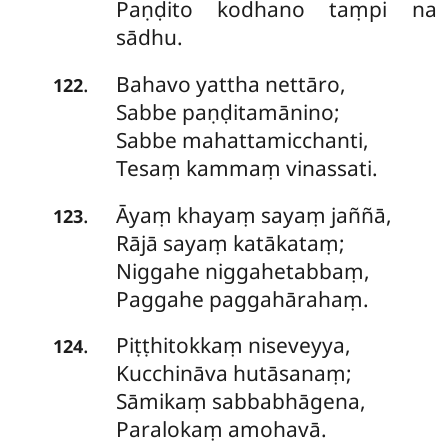
Paṇḍito kodhano taṃpi na
sādhu.
Bahavo yattha nettāro,
.
122
Sabbe paṇḍitamānino;
Sabbe mahattamicchanti,
Tesaṃ kammaṃ vinassati.
Āyaṃ khayaṃ sayaṃ jaññā,
.
123
Rājā sayaṃ katākataṃ;
Niggahe
niggahetabbaṃ,
Paggahe paggahārahaṃ.
Piṭṭhitokkaṃ niseveyya,
.
124
Kucchināva hutāsanaṃ;
Sāmikaṃ sabbabhāgena,
Paralokaṃ amohavā.