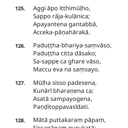
Aggi āpo itthimūḷho,
.
125
Sappo rāja-kulānica;
Apayantena gantabbā,
Acceka-pāṇahārakā.
Paduṭṭha-bhariya-saṃvāso,
.
126
Paduṭṭha citta dāsako;
Sa-sappe ca ghare vāso,
Maccu eva na saṃsayo.
Mūḷha sisso padesena,
.
127
Kunārī bharaṇena ca;
Asatā sampayogena,
Paṇḍitoppavasīdati.
Mātā puttakaraṃ pāpaṃ,
.
128
Sissapāpaṃ gurukatā;