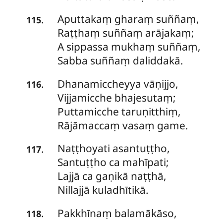
Aputtakaṃ gharaṃ suññaṃ,
.
115
Raṭṭhaṃ suññaṃ arājakaṃ;
A sippassa mukhaṃ suññaṃ,
Sabba suññaṃ daliddakā.
Dhanamiccheyya vāṇijjo,
.
116
Vijjamicche bhajesutaṃ;
Puttamicche taruṇitthiṃ,
Rājāmaccaṃ vasaṃ game.
Naṭṭhoyati asantuṭṭho,
.
117
Santuṭṭho ca mahīpati;
Lajjā ca gaṇikā naṭṭhā,
Nillajjā kuladhītikā.
Pakkhīnaṃ balamākāso,
.
118