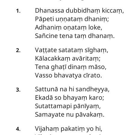
Dhanassa
dubbidhaṃ kiccaṃ,
.
1
Pāpeti uṇṇataṃ dhaniṃ;
Adhaniṃ oṇataṃ loke,
Sañcine tena taṃ dhanaṃ.
Vaṭṭate
satataṃ sīghaṃ,
.
2
Kālacakkaṃ avāritaṃ;
Tena ghaṭī dinaṃ māso,
Vasso bhavatya cīrato.
Sattunā
na hi sandheyya,
.
3
Ekadā so bhayaṃ karo;
Sutattamapi pānīyaṃ,
Samayate nu pāvakaṃ.
Vijahaṃ
pakatiṃ yo hi,
.
4