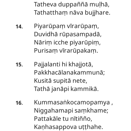
Tatheva duppaññā muḷhā,
Tathatthaṃ nāva bujjhare.
Piyarūpaṃ
vīrarūpaṃ,
.
14
Duvidhā rūpasampadā,
Nāriṃ icche piyarūpiṃ,
Purisaṃ vīrarūpakaṃ.
Pajjalanti
hi khajjotā,
.
15
Pakkhacālanakammunā;
Kusitā supitā nete,
Tathā janāpi kammikā.
Kummasaṅkocamopamya
,
.
16
Niggahamapi saṃkhame;
Pattakāle tu nītiñño,
Kaṇhasappova uṭṭhahe.