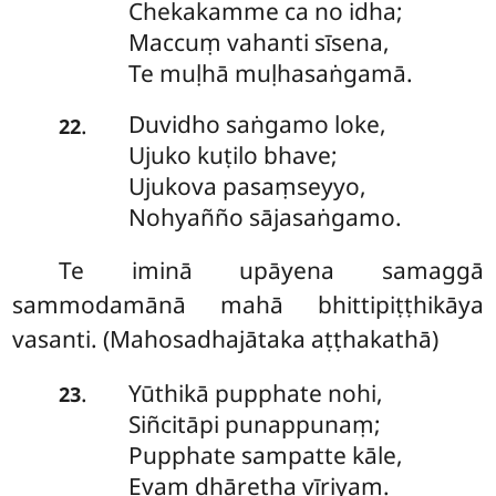
Chekakamme ca no idha;
Maccuṃ vahanti sīsena,
Te muḷhā muḷhasaṅgamā.
Duvidho
saṅgamo loke,
.
22
Ujuko kuṭilo bhave;
Ujukova pasaṃseyyo,
Nohyañño sājasaṅgamo.
Te
iminā upāyena samaggā
sammodamānā mahā bhittipiṭṭhikāya
vasanti. (Mahosadhajātaka aṭṭhakathā)
Yūthikā
pupphate nohi,
.
23
Siñcitāpi punappunaṃ;
Pupphate sampatte kāle,
Evaṃ dhāretha vīriyaṃ.