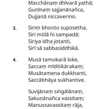
Macchānaṃ dhīvarā yathā;
Guṇīnaṃ sajjanānañca,
Dujjanā niccaverino.
Siriṃ
bhonto suposetha,
.
3
Siri mūlā hi sampadā;
Siriya idha jotanti,
Sirī sā sabbasiddhikā.
Musā
tamokarā loke,
.
4
Saccaṃ mīditikārakaṃ;
Musātamena dukkhanti,
Saccābhāya sukhantive.
Suvijānaṃ
siṅgālānaṃ,
Sakuṇānañca vassitaṃ;
Manussavassitaṃ rāja,