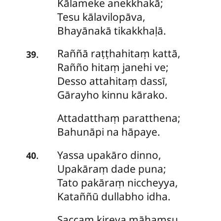
Kālameke anekkhakā;
Tesu kālavilopāva,
Bhayānakā tikakkhaḷā.
Raññā
raṭṭhahitaṃ kattā,
.
39
Rañño hitaṃ janehi ve;
Desso attahitaṃ dassī,
Gārayho kinnu kārako.
Attadatthaṃ
paratthena;
Bahunāpi na hāpaye.
Yassa upakāro dinno,
.
40
Upakāraṃ dade puna;
Tato pakāraṃ niccheyya,
Kataññū dullabho idha.
Saccaṃ
kireva māhaṃsu,