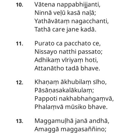
Vātena
nappabhijjanti,
.
10
Ninnā veḷū kasā naḷā;
Yathāvātaṃ nagacchanti,
Tathā care jane kadā.
Purato
ca pacchato ce,
.
11
Nissayo natthi passato;
Adhikaṃ vīriyaṃ hoti,
Attanātho tadā bhave.
Khaṇaṃ
ākhubilaṃ sīho,
.
12
Pāsāṇasakalākulaṃ;
Pappoti nakhabhaṅgaṃvā,
Phalaṃvā mūsiko bhave.
Maggamuḷhā
janā andhā,
.
13
Amaggā maggasaññino;