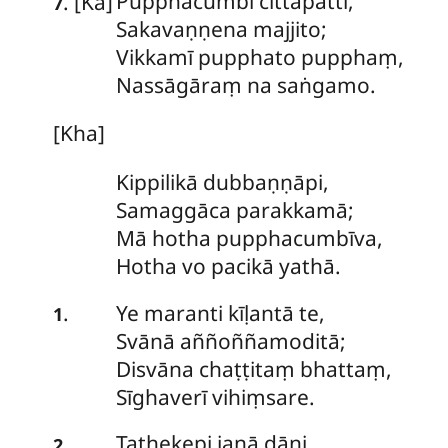
Pupphacumbi
cittapattī,
. [Ka]
7
Sakavaṇṇena majjito;
Vikkamī pupphato pupphaṃ,
Nassāgāraṃ na saṅgamo.
[Kha]
Kippilikā dubbaṇṇāpi,
Samaggāca parakkamā;
Mā hotha pupphacumbīva,
Hotha vo pacikā yathā.
Ye
maranti kīḷantā te,
.
1
Svānā aññoññamoditā;
Disvāna chaṭṭitaṃ bhattaṃ,
Sīghaverī vihiṃsare.
Tathekepi
janā dāni,
.
2