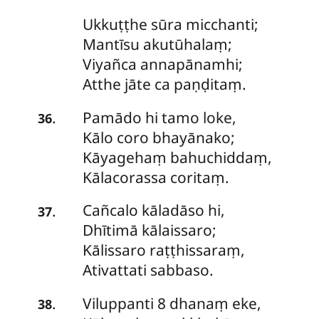
Ukkuṭṭhe
sūra micchanti;
Mantīsu akutūhalaṃ;
Viyañca annapānamhi;
Atthe jāte ca paṇḍitaṃ.
Pamādo
hi tamo loke,
.
36
Kālo coro bhayānako;
Kāyagehaṃ bahuchiddaṃ,
Kālacorassa coritaṃ.
Cañcalo
kāladāso hi,
.
37
Dhītimā kālaissaro;
Kālissaro raṭṭhissaraṃ,
Ativattati sabbaso.
Viluppanti
8 dhanaṃ eke,
.
38