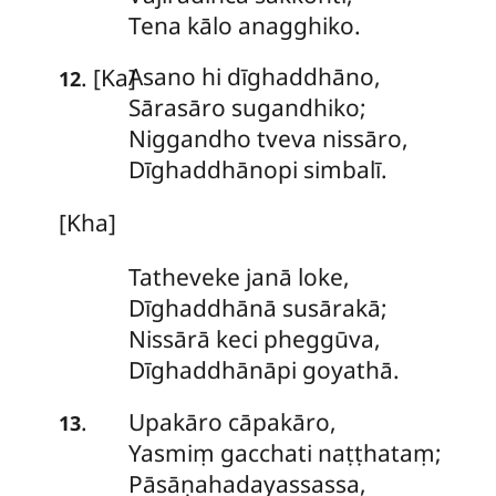
Tena kālo anagghiko.
Asano
hi dīghaddhāno,
. [Ka]
12
Sārasāro sugandhiko;
Niggandho tveva nissāro,
Dīghaddhānopi simbalī.
[Kha]
Tatheveke
janā loke,
Dīghaddhānā susārakā;
Nissārā keci pheggūva,
Dīghaddhānāpi goyathā.
Upakāro
cāpakāro,
.
13
Yasmiṃ gacchati naṭṭhataṃ;
Pāsāṇahadayassassa,