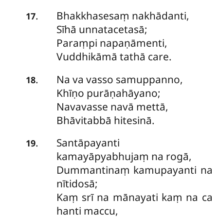
Bhakkhasesaṃ
nakhādanti,
.
17
Sīhā unnatacetasā;
Paraṃpi napaṇāmenti,
Vuddhikāmā tathā care.
Na
va vasso samuppanno,
.
18
Khīṇo purāṇahāyano;
Navavasse navā mettā,
Bhāvitabbā hitesinā.
Santāpayanti
.
19
kamayāpyabhujaṃ na rogā,
Dummantinaṃ kamupayanti na
nītidosā;
Kaṃ srī na mānayati kaṃ na ca
hanti maccu,