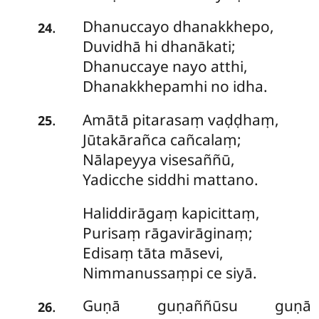
Dhanuccayo
dhanakkhepo,
.
24
Duvidhā hi dhanākati;
Dhanuccaye nayo atthi,
Dhanakkhepamhi no idha.
Amātā
pitarasaṃ vaḍḍhaṃ,
.
25
Jūtakārañca cañcalaṃ;
Nālapeyya visesaññū,
Yadicche siddhi mattano.
Haliddirāgaṃ
kapicittaṃ,
Purisaṃ rāgavirāginaṃ;
Edisaṃ tāta māsevi,
Nimmanussaṃpi ce siyā.
Guṇā guṇaññūsu guṇā
.
26