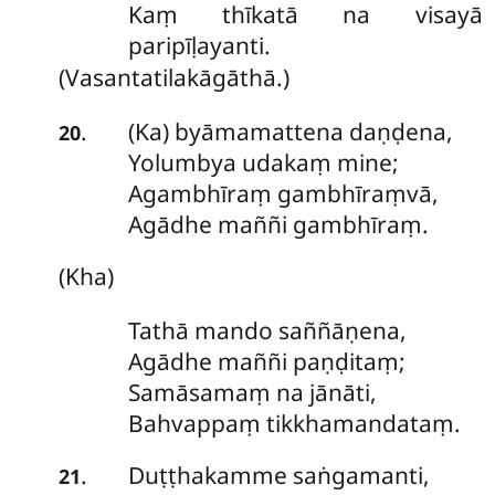
Kaṃ thīkatā na visayā
paripīḷayanti.
(Vasantatilakāgāthā.)
(Ka) byāmamattena
daṇḍena,
.
20
Yolumbya udakaṃ mine;
Agambhīraṃ gambhīraṃvā,
Agādhe maññi gambhīraṃ.
(Kha)
Tathā mando saññāṇena,
Agādhe maññi paṇḍitaṃ;
Samāsamaṃ na jānāti,
Bahvappaṃ tikkhamandataṃ.
Duṭṭhakamme
saṅgamanti,
.
21