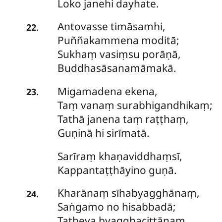
Loko janehi dayhate.
Antovasse
timāsamhi,
.
22
Puññakammena moditā;
Sukhaṃ vasiṃsu porāṇā,
Buddhasāsanamāmakā.
Migamadena
ekena,
.
23
Taṃ vanaṃ surabhigandhikaṃ;
Tathā janena taṃ raṭṭhaṃ,
Guṇinā hi sirīmatā.
Sarīraṃ
khaṇaviddhaṃsī,
Kappantaṭṭhāyino guṇā.
Kharānaṃ
sīhabyagghānaṃ,
.
24
Saṅgamo no hisabbadā;
Tatheva byagghacittānaṃ,