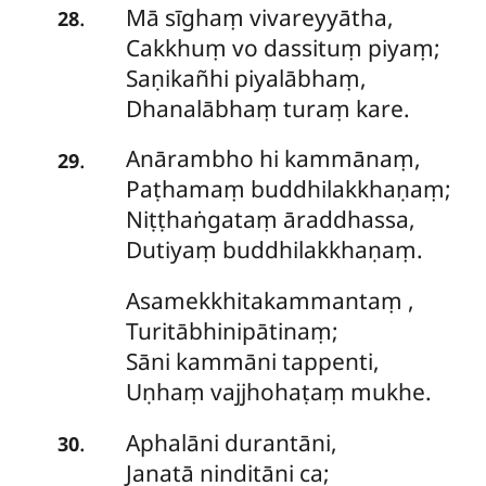
Mā
sīghaṃ vivareyyātha,
.
28
Cakkhuṃ vo dassituṃ piyaṃ;
Saṇikañhi piyalābhaṃ,
Dhanalābhaṃ turaṃ kare.
Anārambho
hi kammānaṃ,
.
29
Paṭhamaṃ buddhilakkhaṇaṃ;
Niṭṭhaṅgataṃ āraddhassa,
Dutiyaṃ buddhilakkhaṇaṃ.
Asamekkhitakammantaṃ
,
Turitābhinipātinaṃ;
Sāni kammāni tappenti,
Uṇhaṃ vajjhohaṭaṃ mukhe.
Aphalāni
durantāni,
.
30
Janatā ninditāni ca;