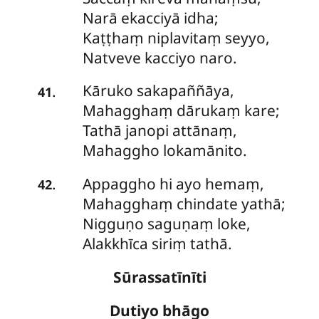
Narā ekacciyā idha;
Kaṭṭhaṃ niplavitaṃ seyyo,
Natveve kacciyo naro.
Kāruko
sakapaññāya,
.
41
Mahagghaṃ dārukaṃ kare;
Tathā janopi attānaṃ,
Mahaggho lokamānito.
Appaggho
hi ayo hemaṃ,
.
42
Mahagghaṃ chindate yathā;
Nigguṇo saguṇaṃ loke,
Alakkhīca siriṃ tathā.
Sūrassatīnīti
Dutiyo bhāgo