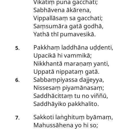
Vikatiṃ puna gacchati;
Sabhāvena ākārena,
Vippallāsaṃ sa gacchati;
Saṃsumāra gatā godhā,
Yathā thī pumavesikā.
Pakkhaṃ
laddhāna uḍḍenti,
.
5
Upacikā hi vammikā;
Nikkhantā maraṇaṃ yanti,
Uppatā nippataṃ gatā.
Sabbaṃpiyassa
dajjeyya,
.
6
Nissesaṃ piyamānasaṃ;
Saddhācittaṃ tu no viññū,
Saddhāyiko pakkhalito.
Sakkoti
laṅghituṃ byāmaṃ,
.
7
Mahussāhena yo hi so;