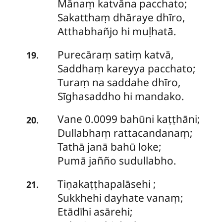
Mānaṃ katvāna pacchato;
Sakatthaṃ dhāraye dhīro,
Atthabhañjo hi muḷhatā.
Purecāraṃ
satiṃ katvā,
.
19
Saddhaṃ kareyya pacchato;
Turaṃ na saddahe dhīro,
Sīghasaddho hi mandako.
Vane 0.0099 bahūni kaṭṭhāni;
.
20
Dullabhaṃ rattacandanaṃ;
Tathā janā bahū loke;
Pumā jañño sudullabho.
Tiṇakaṭṭhapalāsehi
;
.
21
Sukkhehi dayhate vanaṃ;
Etādīhi asārehi;