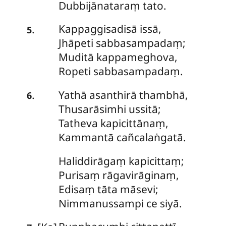
Dubbijānataraṃ tato.
Kappaggisadisā
issā,
.
5
Jhāpeti sabbasampadaṃ;
Muditā kappameghova,
Ropeti sabbasampadaṃ.
Yathā
asanthirā thambhā,
.
6
Thusarāsimhi ussitā;
Tatheva kapicittānaṃ,
Kammantā cañcalaṅgatā.
Haliddirāgaṃ
kapicittaṃ;
Purisaṃ rāgavirāginaṃ,
Edisaṃ tāta māsevi;
Nimmanussampi ce siyā.