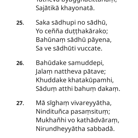
Sajātikā khayonatā.
Saka
sādhupi no sādhū,
.
25
Yo ceñña duṭṭhakārako;
Bahūnaṃ sādhū pāyena,
Sa ve sādhūti vuccate.
Bahūdake
samuddepi,
.
26
Jalaṃ nattheva pātave;
Khuddake khatakūpamhi,
Sāduṃ atthi bahuṃ dakaṃ.
Mā
sīghaṃ vivareyyātha,
.
27
Nindituñca pasaṃsituṃ;
Mukhañhi vo kathādvāraṃ,
Nirundheyyātha sabbadā.