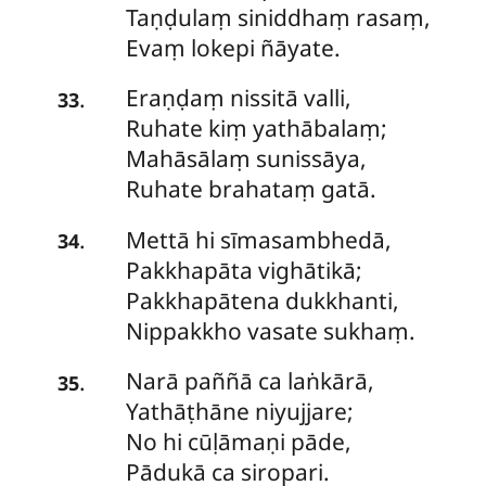
Taṇḍulaṃ siniddhaṃ rasaṃ,
Evaṃ lokepi ñāyate.
Eraṇḍaṃ
nissitā valli,
.
33
Ruhate kiṃ yathābalaṃ;
Mahāsālaṃ sunissāya,
Ruhate brahataṃ gatā.
Mettā
hi sīmasambhedā,
.
34
Pakkhapāta vighātikā;
Pakkhapātena dukkhanti,
Nippakkho vasate sukhaṃ.
Narā
paññā ca laṅkārā,
.
35
Yathāṭhāne niyujjare;
No hi cūḷāmaṇi pāde,
Pādukā ca siropari.