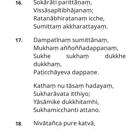
Sokārāti
parittāṇaṃ,
.
16
Vissāsapītibhājanaṃ;
Ratanābhiratanaṃ icche,
Sumittaṃ akkharattayaṃ.
Dampatīnaṃ
sumittānaṃ,
.
17
Mukhaṃ aññoññadappaṇaṃ,
Sukhe sukhaṃ dukkhe
dukkhaṃ,
Paṭicchāyeva dappaṇe.
Kathaṃ
nu tāsaṃ hadayaṃ,
Sukharāvata itthiyo;
Yāsāmike dukkhitamhi,
Sukhamicchanti attano.
Nivātañca
pure katvā,
.
18