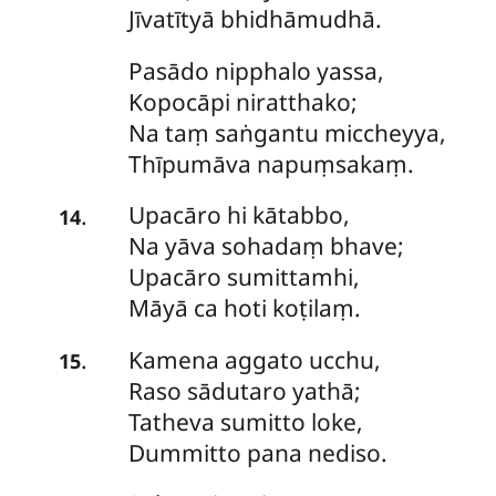
Jīvatītyā bhidhāmudhā.
Pasādo nipphalo yassa,
Kopocāpi niratthako;
Na taṃ saṅgantu miccheyya,
Thīpumāva napuṃsakaṃ.
Upacāro
hi kātabbo,
.
14
Na yāva sohadaṃ bhave;
Upacāro sumittamhi,
Māyā ca hoti koṭilaṃ.
Kamena
aggato ucchu,
.
15
Raso sādutaro yathā;
Tatheva sumitto loke,
Dummitto pana nediso.