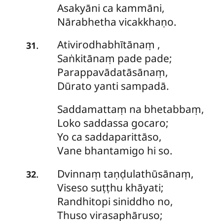
Asakyāni ca kammāni,
Nārabhetha vicakkhaṇo.
Ativirodhabhītānaṃ
,
.
31
Saṅkitānaṃ pade pade;
Parappavādatāsānaṃ,
Dūrato yanti sampadā.
Saddamattaṃ
na bhetabbaṃ,
Loko saddassa gocaro;
Yo ca saddaparittāso,
Vane bhantamigo hi so.
Dvinnaṃ
taṇḍulathūsānaṃ,
.
32
Viseso suṭṭhu khāyati;
Randhitopi siniddho no,
Thuso virasaphāruso;