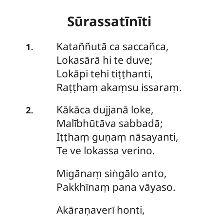
Sūrassatīnīti
Kataññutā
ca saccañca,
.
1
Lokasārā hi te duve;
Lokāpi tehi tiṭṭhanti,
Raṭṭhaṃ akaṃsu issaraṃ.
Kākāca
dujjanā loke,
.
2
Malībhūtāva sabbadā;
Iṭṭhaṃ guṇaṃ nāsayanti,
Te ve lokassa verino.
Migānaṃ
siṅgālo anto,
Pakkhīnaṃ pana vāyaso.
Akāraṇaverī
honti,