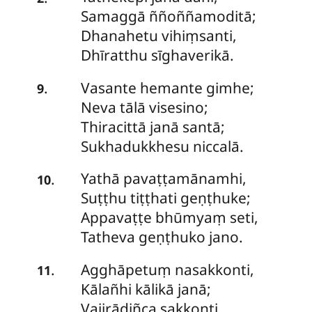
Samaggā ññoññamoditā;
Dhanahetu vihiṃsanti,
Dhīratthu sīghaverikā.
Vasante
hemante gimhe;
.
9
Neva tālā visesino;
Thiracittā janā santā;
Sukhadukkhesu niccalā.
Yathā
pavaṭṭamānamhi,
.
10
Suṭṭhu tiṭṭhati geṇṭhuke;
Appavaṭṭe bhūmyaṃ seti,
Tatheva geṇṭhuko jano.
Agghāpetuṃ
nasakkonti,
.
11
Kālañhi kālikā janā;
Vajirādiñca sakkonti,