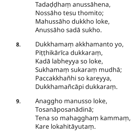
Tadaḍḍhaṃ anussāhena,
Nossāho tesu thomito;
Mahussāho dukkho loke,
Anussāho sadā sukho.
Dukkhamaṃ
akkhamanto yo,
.
8
Piṭṭhikārīca dukkaraṃ,
Kadā labheyya so loke,
Sukhamaṃ sukaraṃ mudhā;
Paccakkhañhi so kareyya,
Dukkhamañcāpi dukkaraṃ.
Anaggho
manusso loke,
.
9
Tosanāposanādinā;
Tena so mahagghaṃ kammaṃ,
Kare lokahitāyutaṃ.