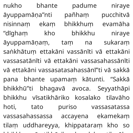
nukho bhante padume niraye
āyuppamāṇa’’nti pañhaṃ pucchitvā
nisinnaṃ ekaṃ bhikkhuṃ evamāha
‘‘dīghaṃ kho bhikkhu niraye
āyuppamāṇaṃ, taṃ na sukaraṃ
saṅkhātuṃ ettakāni vassānīti vā ettakāni
vassasatānīti vā ettakāni vassasahassānīti
vā ettakāni vassasatasahassānī’’ti
vā sakkā
pana bhante upamaṃ kātunti. ‘‘Sakkā
bhikkhū’’ti bhagavā avoca. Seyyathāpi
bhikkhu vīsatikhāriko kosalako tilavāho
hoti, tato puriso vassasatassa
vassasahassassa accayena ekamekaṃ
tilaṃ uddhareyya, khippataraṃ kho so