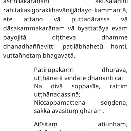
asithilakaraṇāhi akusalādīhi
rahitakasigorakkhavāṇijjādayo kammantā,
ete attano vā puttadārassa vā
dāsakammakarānaṃ vā byattatāya evaṃ
payojitā diṭṭheva dhamme
dhanadhaññavitti paṭilābhahetū honti,
vuttañhetaṃ bhagavatā.
Patirūpakārīri
dhuravā,
uṭṭhānatā vindate dhananti ca;
Na divā soppasīle, rattiṃ
uṭṭhānadassinā;
Niccappamattena soṇḍena,
sakkā āvasituṃ gharaṃ.
Atīsitaṃ atiuṇhaṃ,