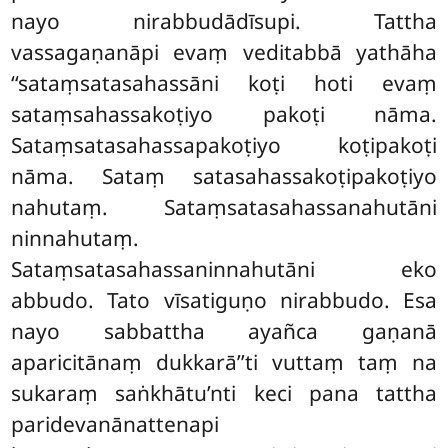
nayo nirabbudādīsupi. Tattha
vassagaṇanāpi evaṃ veditabbā yathāha
‘‘sataṃsatasahassāni koṭi hoti evaṃ
sataṃsahassakoṭiyo pakoṭi nāma.
Sataṃsatasahassapakoṭiyo koṭipakoṭi
nāma. Sataṃ satasahassakoṭipakoṭiyo
nahutaṃ. Sataṃsatasahassanahutāni
ninnahutaṃ.
Sataṃsatasahassaninnahutāni eko
abbudo. Tato vīsatiguṇo nirabbudo. Esa
nayo sabbattha ayañca gaṇanā
aparicitānaṃ dukkarā’’ti vuttaṃ taṃ na
sukaraṃ saṅkhātu’nti keci pana tattha
paridevanānattenapi