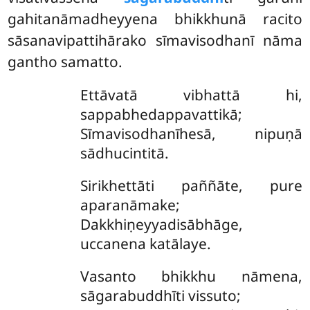
gahitanāmadheyyena bhikkhunā racito
sāsanavipattihārako sīmavisodhanī nāma
gantho samatto.
Ettāvatā vibhattā hi,
sappabhedappavattikā;
Sīmavisodhanīhesā, nipuṇā
sādhucintitā.
Sirikhettāti paññāte, pure
aparanāmake;
Dakkhiṇeyyadisābhāge,
uccanena katālaye.
Vasanto bhikkhu nāmena,
sāgarabuddhīti vissuto;