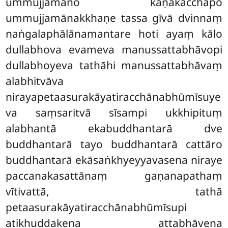
ummujjamāno kāṇakacchapo
ummujjamānakkhaṇe tassa gīvā dvinnaṃ
naṅgalaphālānamantare hoti ayaṃ kālo
dullabhova evameva manussattabhāvopi
dullabhoyeva tathāhi manussattabhāvaṃ
alabhitvāva
nirayapetaasurakāyatiracchānabhūmīsuye
va saṃsaritvā sīsampi ukkhipituṃ
alabhantā ekabuddhantarā dve
buddhantarā tayo buddhantarā cattāro
buddhantarā ekāsaṅkhyeyyavasena niraye
paccanakasattānaṃ gaṇanapathaṃ
vītivattā, tathā
petaasurakāyatiracchānabhūmīsupi
atikhuddakena attabhāvena