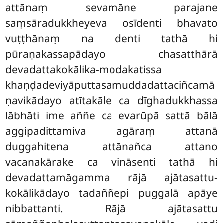
attānaṃ sevamāne parajane
saṃsāradukkheyeva osīdenti bhavato
vuṭṭhānaṃ na denti tathā hi
pūraṇakassapādayo chasatthārā
devadattakokālika-modakatissa
khaṇḍadeviyāputtasamuddadattaciñcamā
ṇavikādayo atītakāle ca dīghadukkhassa
lābhāti ime aññe ca evarūpā sattā bālā
aggipadittamiva agāraṃ attanā
duggahitena attānañca attano
vacanakārake ca vināsenti tathā hi
devadattamāgamma rājā ajātasattu-
kokālikādayo tadaññepi puggalā apāye
nibbattanti. Rājā ajātasattu