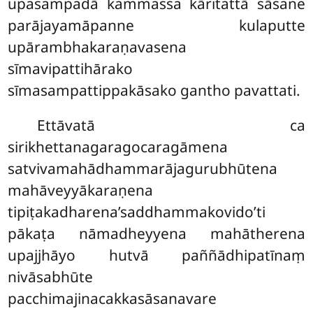
upasampadā kammassa kāritattā sāsane
parājayamāpanne kulaputte
upārambhakaraṇavasena
sīmavipattihārako
sīmasampattippakāsako gantho pavattati.
Ettāvatā ca
sirikhettanagaragocaragāmena
satvivamahādhammarājagurubhūtena
mahāveyyākaraṇena
tipiṭakadharena’saddhammakovido’ti
pākaṭa nāmadheyyena mahātherena
upajjhāyo hutvā paññādhipatīnaṃ
nivāsabhūte
pacchimajinacakkasāsanavare