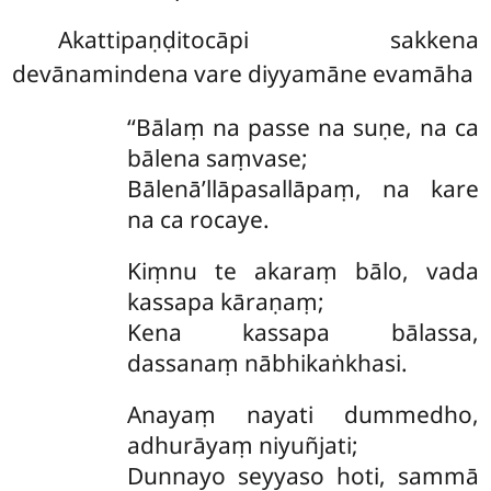
Akattipaṇḍitocāpi sakkena
devānamindena vare diyyamāne evamāha
‘‘Bālaṃ na passe na suṇe, na ca
bālena saṃvase;
Bālenā’llāpasallāpaṃ, na kare
na ca rocaye.
Kiṃnu te akaraṃ bālo, vada
kassapa kāraṇaṃ;
Kena kassapa bālassa,
dassanaṃ nābhikaṅkhasi.
Anayaṃ nayati dummedho,
adhurāyaṃ niyuñjati;
Dunnayo seyyaso hoti, sammā