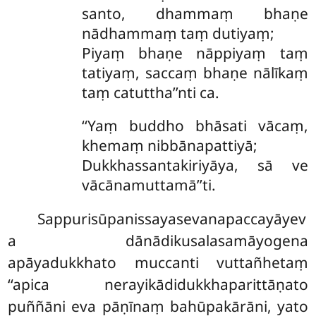
santo, dhammaṃ bhaṇe
nādhammaṃ taṃ dutiyaṃ;
Piyaṃ bhaṇe nāppiyaṃ taṃ
tatiyaṃ, saccaṃ bhaṇe nālīkaṃ
taṃ catuttha’’nti ca.
‘‘Yaṃ buddho bhāsati vācaṃ,
khemaṃ nibbānapattiyā;
Dukkhassantakiriyāya, sā ve
vācānamuttamā’’ti.
Sappurisūpanissayasevanapaccayāyev
a dānādikusalasamāyogena
apāyadukkhato muccanti vuttañhetaṃ
‘‘apica nerayikādidukkhaparittāṇato
puññāni eva pāṇīnaṃ bahūpakārāni, yato