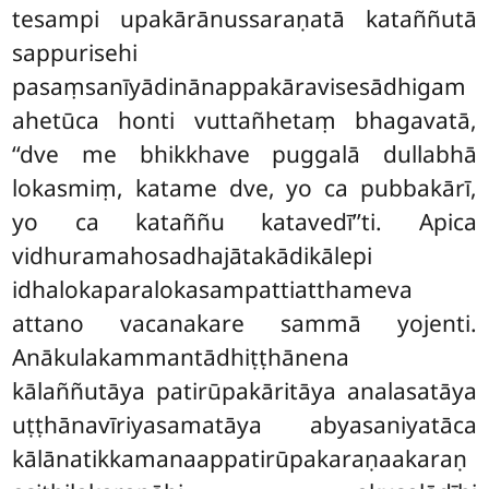
tesampi upakārānussaraṇatā kataññutā
sappurisehi
pasaṃsanīyādinānappakāravisesādhigam
ahetūca honti vuttañhetaṃ bhagavatā,
‘‘dve me bhikkhave puggalā dullabhā
lokasmiṃ, katame dve, yo ca pubbakārī,
yo ca kataññu katavedī’’ti. Apica
vidhuramahosadhajātakādikālepi
idhalokaparalokasampattiatthameva
attano vacanakare sammā yojenti.
Anākulakammantādhiṭṭhānena
kālaññutāya patirūpakāritāya analasatāya
uṭṭhānavīriyasamatāya abyasaniyatāca
kālānatikkamanaappatirūpakaraṇaakaraṇ