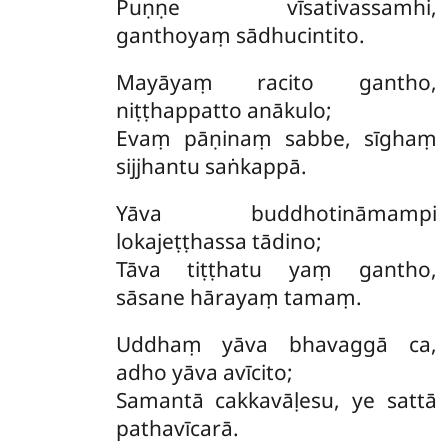
Puṇṇe vīsativassamhi,
ganthoyaṃ sādhucintito.
Mayāyaṃ racito gantho,
niṭṭhappatto anākulo;
Evaṃ pāṇinaṃ sabbe, sīghaṃ
sijjhantu saṅkappā.
Yāva buddhotināmampi
lokajeṭṭhassa tādino;
Tāva tiṭṭhatu yaṃ gantho,
sāsane hārayaṃ tamaṃ.
Uddhaṃ yāva bhavaggā ca,
adho yāva avīcito;
Samantā cakkavāḷesu, ye sattā
pathavīcarā.