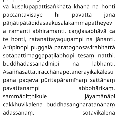
vā kusalūpapattisaṅkhātā khaṇā na honti
paccantavisaye hi pavattā janā
pāṇātipātādidasaakusalakammapatheyev
a ramanti abhiramanti, caṇḍasabhāvā ca
te honti, ratanattayaguṇampi na jānanti.
Arūpinopi puggalā paratoghosavirahitattā
sotāpattimaggapaṭilābhopi tesaṃ natthi,
buddhadassanādīnipi na labhanti.
Asaññasattatiracchānapetanerayikakālesu
pana pageva pūritapāramīnaṃ sattānaṃ
pavattanampi abbohārikaṃ,
sammādiṭṭhikule jāyamānāpi
cakkhuvikalena buddhasaṅgharatanānaṃ
adassanaṃ, sotavikalena