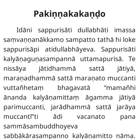
Pakiṇṇakakaṇḍo
Idāni
sappurisāti dullabhāti imassa
saṃvaṇṇanākkamo sampatto tathā hi loke
sappurisāpi atidullabhāyeva. Sappurisāti
kalyāṇaguṇasampannā uttamapurisā. Te
nissāya jātidhammā sattā jātiyā,
maraṇadhammā sattā maraṇato muccanti
vuttañhetaṃ bhagavatā ‘‘mamañhi
ānanda kalyāṇamittaṃ āgamma jātiyā
parimuccanti, jarādhammā sattā jarāya
muccantī’’ti ādi vacanato pana
sammāsambuddhoyeva
sabbākārasampanno kalyāṇamitto nāma.