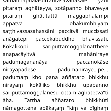
sāmaññaphalasuttantasavanakāle yadi
pitaraṃ aghāteyya, sotāpanno bhaveyya
pitaraṃ ghātitattā maggaphalampi
appatvā lohakumbhiyaṃ
saṭṭhivassasahassāni paccitvā muccissati
anāgatepi paccekabuddho bhavissati.
Kokālikopi sāriputtamoggalānatthere
anapacāyitvā mahāniraye
padumagaṇanāya paccanokāse
nirayapadese padumaniraye…pe…
padumaṃ kho pana aññataro bhikkhu
nirayaṃ kokāliko bhikkhu upapanno
sāriputtamoggalānesu cittaṃ āghātetvā’’ti
āha. Tattha aññataro bhikkhūti
nāmagottena apākaṭaṃ ‘‘kiṃ va dīghaṃ