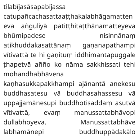
tilabījasāsapabījassa
catupañcachasattaaṭṭhakalabhāgamatten
eva aṅguliyā patiṭṭhitaṭṭhānamatteyeva
bhūmipadese nisinnānaṃ
atikhuddakasattānaṃ gaṇanapathampi
vītivattā te hi gaṇituṃ iddhimantapuggale
ṭhapetvā añño ko nāma sakkhissati tehi
mohandhabhāvena
kaṇhasukkapakkhampi ajānantā anekesu
buddhasatesu vā buddhasahassesu vā
uppajjamānesupi buddhotisaddaṃ asutvā
vītivattā, evaṃ manussattabhāvopi
dullabhoyeva. Manussattabhāve
labhamānepi buddhuppādakālo