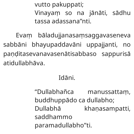
vutto pakuppati;
Vinayaṃ so na jānāti, sādhu
tassa adassana’’nti.
Evaṃ bāladujjanasaṃsaggavaseneva
sabbāni bhayupaddavāni uppajjanti, no
paṇḍitasevanavasenātisabbaso sappurisā
atidullabhāva.
Idāni.
‘‘Dullabhañca manussattaṃ,
buddhuppādo ca dullabho;
Dullabhā khaṇasampatti,
saddhammo
paramadullabho’’ti.