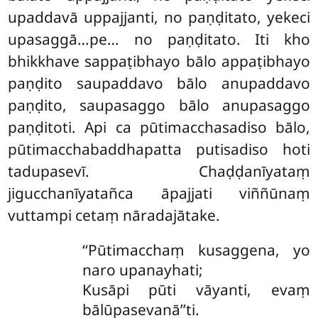
upaddavā uppajjanti, no paṇḍitato, yekeci
upasaggā…pe… no paṇḍitato. Iti kho
bhikkhave sappaṭibhayo
bālo appaṭibhayo
paṇḍito saupaddavo bālo anupaddavo
paṇḍito, saupasaggo bālo anupasaggo
paṇḍitoti. Api ca pūtimacchasadiso bālo,
pūtimacchabaddhapatta putisadiso hoti
tadupasevī. Chaḍḍanīyataṃ
jigucchanīyatañca āpajjati viññūnaṃ
vuttampi cetaṃ nāradajātake.
‘‘Pūtimacchaṃ kusaggena, yo
naro upanayhati;
Kusāpi pūti vāyanti, evaṃ
bālūpasevanā’’ti.