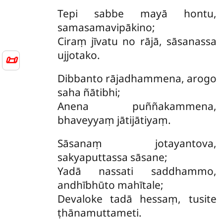
Tepi sabbe mayā hontu,
samasamavipākino;
Ciraṃ jīvatu no rājā, sāsanassa
ujjotako.
📜
Dibbanto rājadhammena, arogo
saha ñātibhi;
Anena puññakammena,
bhaveyyaṃ jātijātiyaṃ.
Sāsanaṃ jotayantova,
sakyaputtassa sāsane;
Yadā nassati saddhammo,
andhībhūto mahītale;
Devaloke tadā hessaṃ, tusite
ṭhānamuttameti.