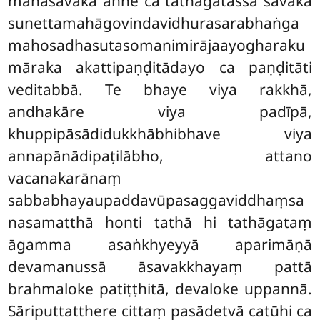
mahāsāvakā aññe ca tathāgatassa sāvakā
sunettamahāgovindavidhurasarabhaṅga
mahosadhasutasomanimirājaayogharaku
māraka akattipaṇḍitādayo ca paṇḍitāti
veditabbā. Te bhaye viya rakkhā,
andhakāre viya padīpā,
khuppipāsādidukkhābhibhave viya
annapānādipaṭilābho, attano
vacanakarānaṃ
sabbabhayaupaddavūpasaggaviddhaṃsa
nasamatthā honti tathā hi tathāgataṃ
āgamma asaṅkhyeyyā aparimāṇā
devamanussā āsavakkhayaṃ pattā
brahmaloke patiṭṭhitā, devaloke uppannā.
Sāriputtatthere cittaṃ pasādetvā catūhi ca