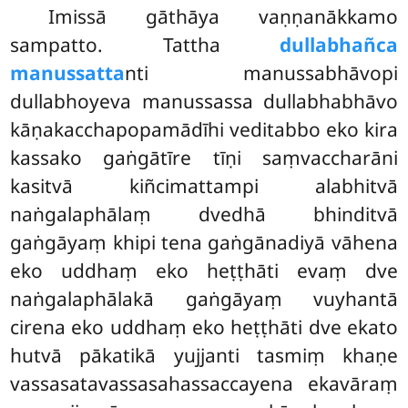
Imissā gāthāya vaṇṇanākkamo
sampatto. Tattha
dullabhañca
manussatta
nti manussabhāvopi
dullabhoyeva manussassa dullabhabhāvo
kāṇakacchapopamādīhi veditabbo eko kira
kassako gaṅgātīre tīṇi saṃvaccharāni
kasitvā kiñcimattampi alabhitvā
naṅgalaphālaṃ dvedhā bhinditvā
gaṅgāyaṃ khipi tena gaṅgānadiyā vāhena
eko uddhaṃ eko heṭṭhāti evaṃ dve
naṅgalaphālakā gaṅgāyaṃ vuyhantā
cirena eko uddhaṃ eko heṭṭhāti dve ekato
hutvā pākatikā yujjanti tasmiṃ khaṇe
vassasatavassasahassaccayena ekavāraṃ