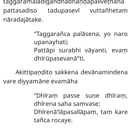
taggaramālādigandhabhaṇḍapaliveṭhana
pattasadiso tadupasevī vuttañhetaṃ
nāradajātake.
‘‘Taggarañca
palāsena, yo naro
upanayhati;
Pattāpi surabhi vāyanti, evaṃ
dhīrūpasevanā’’ti.
Akittipaṇḍito sakkena devānamindena
vare diyyamāne evamāha
‘‘Dhīraṃ passe suṇe dhīraṃ,
dhīrena saha saṃvase;
Dhīrenā’lāpasallāpaṃ, taṃ kare
tañca rocaye.