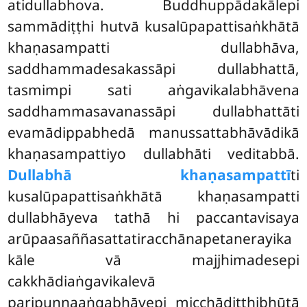
atidullabhova. Buddhuppādakālepi
sammādiṭṭhi hutvā kusalūpapattisaṅkhātā
khaṇasampatti dullabhāva,
saddhammadesakassāpi dullabhattā,
tasmimpi sati aṅgavikalabhāvena
saddhammasavanassāpi dullabhattāti
evamādippabhedā manussattabhāvādikā
khaṇasampattiyo dullabhāti veditabbā.
Dullabhā khaṇasampattī
ti
kusalūpapattisaṅkhātā khaṇasampatti
dullabhāyeva tathā hi paccantavisaya
arūpaasaññasattatiracchānapetanerayika
kāle vā majjhimadesepi
cakkhādiaṅgavikalevā
paripuṇṇaaṅgabhāvepi micchādiṭṭhibhūtā