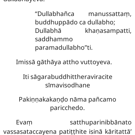
‘‘Dullabhañca manussattaṃ,
buddhuppādo ca dullabho;
Dullabhā khaṇasampatti,
saddhammo
paramadullabho’’ti.
Imissā gāthāya attho vuttoyeva.
Iti sāgarabuddhittheraviracite
sīmavisodhane
Pakiṇṇakakaṇḍo nāma pañcamo
paricchedo.
Evaṃ satthuparinibbānato
vassasataccayena patiṭṭhite isinā kāritattā’