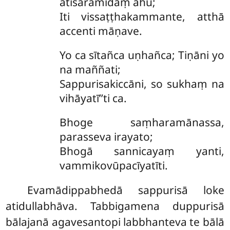
atisāramidaṃ ahu;
Iti vissaṭṭhakammante, atthā
accenti māṇave.
Yo ca sītañca uṇhañca; Tiṇāni yo
na maññati;
Sappurisakiccāni, so sukhaṃ na
vihāyatī’’ti ca.
Bhoge saṃharamānassa,
parasseva irayato;
Bhogā sannicayaṃ yanti,
vammikovūpacīyatīti.
Evamādippabhedā sappurisā loke
atidullabhāva. Tabbigamena duppurisā
bālajanā agavesantopi labbhanteva te bālā