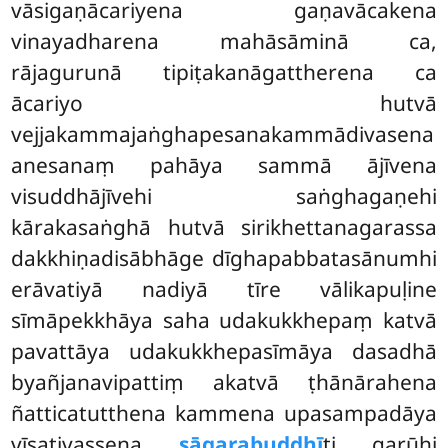
vāsigaṇācariyena gaṇavācakena
vinayadharena mahāsāminā ca,
rājagurunā tipiṭakanāgattherena ca
ācariyo hutvā
vejjakammajaṅghapesanakammādivasena
anesanaṃ pahāya sammā ājīvena
visuddhājīvehi saṅghagaṇehi
kārakasaṅghā hutvā sirikhettanagarassa
dakkhiṇadisābhāge dīghapabbatasānumhi
erāvatiyā nadiyā tīre vālikapuḷine
sīmāpekkhāya saha udakukkhepaṃ
katvā
pavattāya udakukkhepasīmāya dasadhā
byañjanavipattiṃ akatvā ṭhānārahena
ñatticatutthena kammena upasampadāya
vīsativassena
sāgarabuddhī
ti garūhi