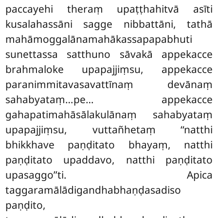
paccayehi theraṃ upaṭṭhahitvā asīti
kusalahassāni sagge nibbattāni, tathā
mahāmoggalānamahākassapapabhuti
sunettassa satthuno sāvakā appekacce
brahmaloke upapajjiṃsu, appekacce
paranimmitavasavattīnaṃ devānaṃ
sahabyataṃ…pe… appekacce
gahapatimahāsālakulānaṃ sahabyataṃ
upapajjiṃsu, vuttañhetaṃ ‘‘natthi
bhikkhave paṇḍitato bhayaṃ, natthi
paṇḍitato upaddavo, natthi paṇḍitato
upasaggo’’ti. Apica
taggaramālādigandhabhaṇḍasadiso
paṇḍito,