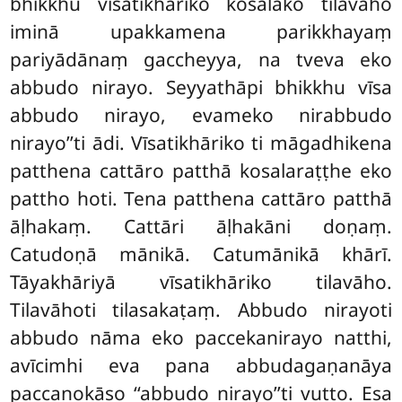
bhikkhu vīsatikhāriko kosalako tilavāho
iminā upakkamena parikkhayaṃ
pariyādānaṃ gaccheyya, na tveva eko
abbudo nirayo. Seyyathāpi bhikkhu vīsa
abbudo nirayo, evameko nirabbudo
nirayo’’ti ādi. Vīsatikhāriko ti māgadhikena
patthena cattāro patthā kosalaraṭṭhe eko
pattho hoti. Tena patthena cattāro patthā
āḷhakaṃ. Cattāri āḷhakāni doṇaṃ.
Catudoṇā mānikā. Catumānikā khārī.
Tāyakhāriyā vīsatikhāriko tilavāho.
Tilavāhoti tilasakaṭaṃ. Abbudo nirayoti
abbudo nāma eko paccekanirayo natthi,
avīcimhi eva pana abbudagaṇanāya
paccanokāso ‘‘abbudo nirayo’’ti vutto. Esa