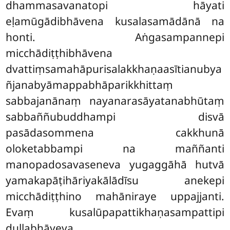
dhammasavanatopi hāyati
eḷamūgādibhāvena kusalasamādānā na
honti. Aṅgasampannepi
micchādiṭṭhibhāvena
dvattiṃsamahāpurisalakkhaṇaasītianubya
ñjanabyāmappabhāparikkhittaṃ
sabbajanānaṃ
nayanarasāyatanabhūtaṃ
sabbaññubuddhampi disvā
pasādasommena cakkhunā
oloketabbampi na maññanti
manopadosavaseneva yugaggāhā hutvā
yamakapāṭihāriyakālādīsu anekepi
micchādiṭṭhino mahāniraye uppajjanti.
Evaṃ kusalūpapattikhaṇasampattipi
dullabhāyeva.