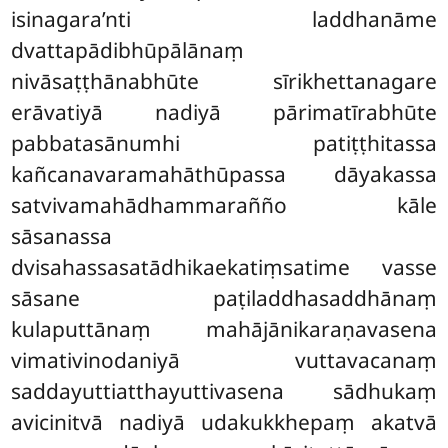
isinagara’nti laddhanāme
dvattapādibhūpālānaṃ
nivāsaṭṭhānabhūte sīrikhettanagare
erāvatiyā nadiyā pārimatīrabhūte
pabbatasānumhi patiṭṭhitassa
kañcanavaramahāthūpassa dāyakassa
satvivamahādhammarañño kāle
sāsanassa
dvisahassasatādhikaekatiṃsatime vasse
sāsane paṭiladdhasaddhānaṃ
kulaputtānaṃ mahājānikaraṇavasena
vimativinodaniyā vuttavacanaṃ
saddayuttiatthayuttivasena sādhukaṃ
avicinitvā nadiyā udakukkhepaṃ akatvā