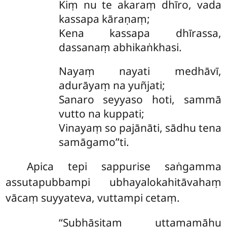
Kiṃ nu te akaraṃ dhīro, vada
kassapa kāraṇaṃ;
Kena kassapa dhīrassa,
dassanaṃ abhikaṅkhasi.
Nayaṃ nayati medhāvī,
adurāyaṃ na yuñjati;
Sanaro seyyaso hoti, sammā
vutto na kuppati;
Vinayaṃ so pajānāti, sādhu tena
samāgamo’’ti.
Apica tepi sappurise saṅgamma
assutapubbampi ubhayalokahitāvahaṃ
vācaṃ suyyateva, vuttampi cetaṃ.
‘‘Subhāsitaṃ uttamamāhu