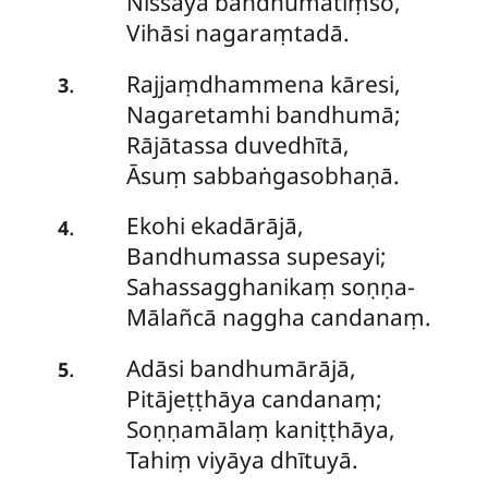
Nissāya bandhumatiṃso,
Vihāsi nagaraṃtadā.
Rajjaṃdhammena kāresi,
.
3
Nagaretamhi bandhumā;
Rājātassa duvedhītā,
Āsuṃ sabbaṅgasobhaṇā.
Ekohi
ekadārājā,
.
4
Bandhumassa supesayi;
Sahassagghanikaṃ soṇṇa-
Mālañcā naggha candanaṃ.
Adāsi bandhumārājā,
.
5
Pitājeṭṭhāya candanaṃ;
Soṇṇamālaṃ kaniṭṭhāya,
Tahiṃ viyāya dhītuyā.