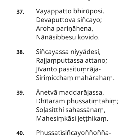
Vayappatto bhirūposi,
.
37
Devaputtova siñcayo;
Aroha pariṇāhena,
Nānāsibbesu kovido.
Siñcayassa
niyyādesi,
.
38
Rajjaṃputtassa attano;
Jīvanto passituṃrāja-
Siriṃicchaṃ mahārahaṃ.
Ānetvā maddarājassa,
.
39
Dhītaraṃ phussatiṃtahiṃ;
Soḷasitthi sahassānaṃ,
Mahesiṃkāsi jeṭṭhikaṃ.
Phussatīsiñcayoññoñña-
.
40