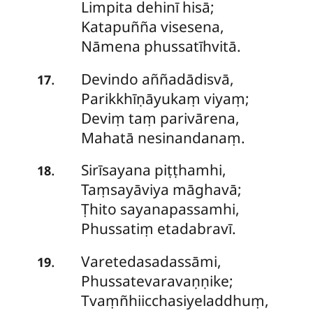
Limpita dehinī hisā;
Katapuñña visesena,
Nāmena phussatīhvitā.
Devindo aññadādisvā,
.
17
Parikkhīṇāyukaṃ viyaṃ;
Deviṃ taṃ parivārena,
Mahatā nesinandanaṃ.
Sirīsayana piṭṭhamhi,
.
18
Taṃsayāviya māghavā;
Ṭhito
sayanapassamhi,
Phussatiṃ etadabravī.
Varetedasadassāmi,
.
19
Phussatevaravaṇṇike;
Tvaṃñhiicchasiyeladdhuṃ,