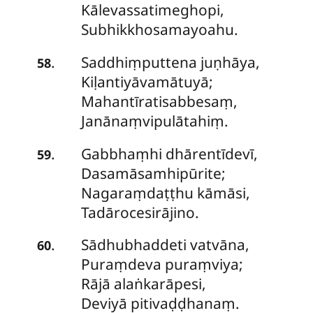
Kālevassatimeghopi,
Subhikkhosamayoahu.
Saddhiṃputtena
juṇhāya,
.
58
Kiḷantiyāvamātuyā;
Mahantīratisabbesaṃ,
Janānaṃvipulātahiṃ.
Gabbhaṃhi dhārentīdevī,
.
59
Dasamāsamhipūrite;
Nagaraṃdaṭṭhu kāmāsi,
Tadārocesirājino.
Sādhubhaddeti
vatvāna,
.
60
Puraṃdeva puraṃviya;
Rājā alaṅkarāpesi,
Deviyā pitivaḍḍhanaṃ.