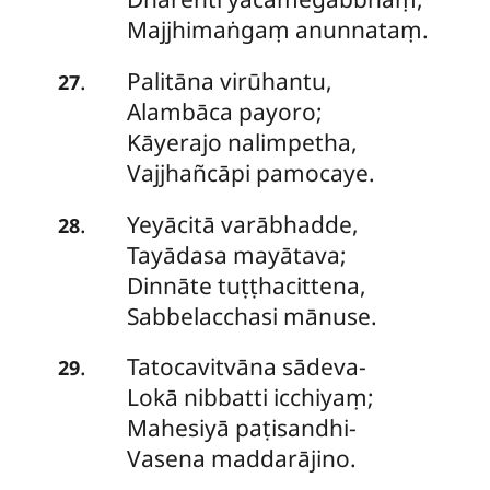
Majjhimaṅgaṃ anunnataṃ.
Palitāna virūhantu,
.
27
Alambāca payoro;
Kāyerajo nalimpetha,
Vajjhañcāpi pamocaye.
Yeyācitā
varābhadde,
.
28
Tayādasa mayātava;
Dinnāte tuṭṭhacittena,
Sabbelacchasi mānuse.
Tatocavitvāna sādeva-
.
29
Lokā nibbatti icchiyaṃ;
Mahesiyā paṭisandhi-
Vasena maddarājino.