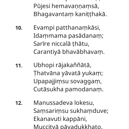
Pūjesi hemavaṇṇaṃsā,
Bhagavantaṃ kaniṭṭhakā.
Evampi patthanaṃkāsi,
.
10
Idaṃmama pasādanaṃ;
Sarīre niccalā ṭhātu,
Carantiyā bhavābhavaṃ.
Ubhopi
rājakaññātā,
.
11
Ṭhatvāna yāvatā yukaṃ;
Upapajjiṃsu sovaggaṃ,
Cutāsukha pamodanaṃ.
Manussadeva lokesu,
.
12
Saṃsariṃsu sukhaṃduve;
Ekanavuti kappāni,
Muccitvā pāyadukkhato.