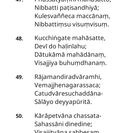
Nibbatti paṭisandhiyā;
Kulesvaññeca maccānaṃ,
Nibbattiṃsu visuṃvisuṃ.
Kucchiṅgate mahāsatte,
.
48
Devī do haḷinīahu;
Dātukāmā mahādānaṃ,
Visajjiya buhuṃdhanaṃ.
Rājamandiradvāramhi,
.
49
Vemajjhenagarassaca;
Catudvāresuchaddāna-
Sālāyo deyyapūritā.
Kārāpetvāna
chassata-
.
50
Sahassāni dinedine;
Visajjitvāna sabbesaṃ,