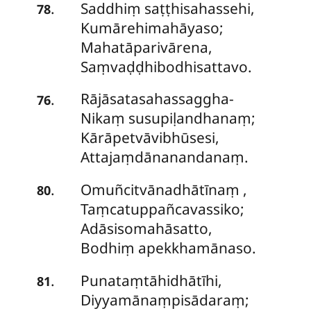
Saddhiṃ saṭṭhisahassehi,
.
78
Kumārehimahāyaso;
Mahatāparivārena,
Saṃvaḍḍhibodhisattavo.
Rājāsatasahassaggha-
.
76
Nikaṃ susupiḷandhanaṃ;
Kārāpetvāvibhūsesi,
Attajaṃdānanandanaṃ.
Omuñcitvānadhātīnaṃ
,
.
80
Taṃcatuppañcavassiko;
Adāsisomahāsatto,
Bodhiṃ apekkhamānaso.
Punataṃtāhidhātīhi,
.
81
Diyyamānaṃpisādaraṃ;