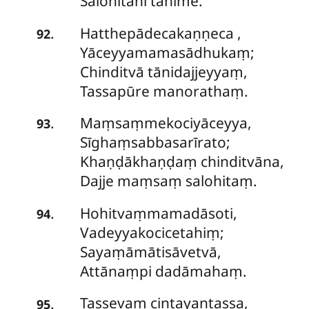
Salohitāni tānime.
Hatthepādecakaṇṇeca
,
.
92
Yāceyyamamasādhukaṃ;
Chinditvā tānidajjeyyaṃ,
Tassapūre manorathaṃ.
Maṃsaṃmekociyāceyya,
.
93
Sīghaṃsabbasarīrato;
Khaṇḍākhaṇḍaṃ chinditvāna,
Dajje maṃsaṃ salohitaṃ.
Hohitvaṃmamadāsoti,
.
94
Vadeyyakocicetahiṃ;
Sayaṃāmātisāvetvā,
Attānaṃpi dadāmahaṃ.
Tassevaṃ
cintayantassa,
.
95