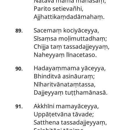
Natāva mama mānasaṃ;
Parito setievañhi,
Ajjhattikaṃdadāmahaṃ.
Sacemaṃ kociyāceyya,
.
89
Sīsaṃsa moḷimuttadhaṃ;
Chijja taṃ tassadajjeyyaṃ,
Naheyyaṃ līnacetaso.
Hadayaṃmama
yāceyya,
.
90
Bhinditvā asināuraṃ;
Nīharitvānataṃtassa,
Dajjeyyaṃ tuṭṭhamānasā.
Akkhīni mamayāceyya,
.
91
Uppāṭetvāna tāvade;
Satthena tassadajjeyyaṃ,