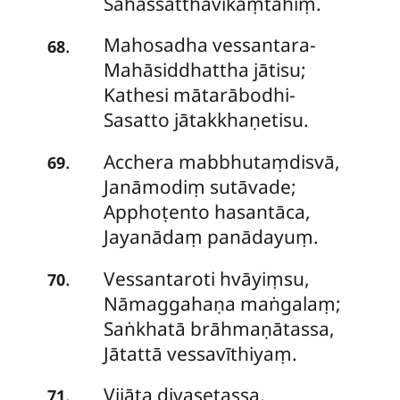
Sahassatthavikaṃtahiṃ.
Mahosadha vessantara-
.
68
Mahāsiddhattha jātisu;
Kathesi mātarābodhi-
Sasatto jātakkhaṇetisu.
Acchera mabbhutaṃdisvā,
.
69
Janāmodiṃ sutāvade;
Apphoṭento hasantāca,
Jayanādaṃ panādayuṃ.
Vessantaroti
hvāyiṃsu,
.
70
Nāmaggahaṇa maṅgalaṃ;
Saṅkhatā brāhmaṇātassa,
Jātattā vessavīthiyaṃ.
Vijāta divasetassa,
.
71