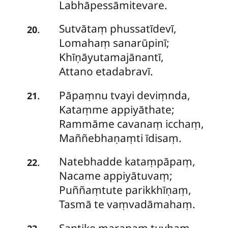
Labhāpessāmitevare.
Sutvātaṃ phussatīdevī,
.
20
Lomahaṃ sanarūpinī;
Khīṇāyutamajānantī,
Attano etadabravī.
Pāpaṃnu
tvayi deviṃnda,
.
21
Kataṃme appiyāthate;
Rammāme cavanaṃ icchaṃ,
Maññebhaṇaṃti īdisaṃ.
Natebhadde kataṃpāpaṃ,
.
22
Nacame appiyātuvaṃ;
Puññaṃtute parikkhīṇaṃ,
Tasmā te vaṃvadāmahaṃ.
Santike
maraṇaṃ tuyhaṃ,