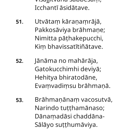
Icchantī āsidātave.
Utvātaṃ kāraṇaṃrājā,
.
51
Pakkosāviya brāhmaṇe;
Nimitta pāṭhakepucchi,
Kiṃ bhavissatītiñātave.
Jānāma no mahārāja,
.
52
Gatokucchimhi deviyā;
Hehitya
bhiratodāne,
Evaṃvadiṃsu brāhmaṇā.
Brāhmaṇānaṃ vacosutvā,
.
53
Narindo tuṭṭhamānaso;
Dānaṃadāsi chaddāna-
Sālāyo suṭṭhumāviya.