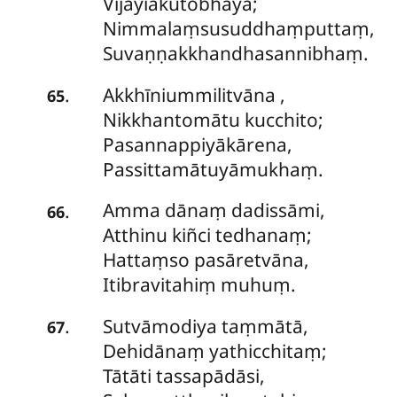
Vijāyiakutobhayā;
Nimmalaṃsusuddhaṃputtaṃ,
Suvaṇṇakkhandhasannibhaṃ.
Akkhīniummilitvāna
,
.
65
Nikkhantomātu kucchito;
Pasannappiyākārena,
Passittamātuyāmukhaṃ.
Amma dānaṃ dadissāmi,
.
66
Atthinu kiñci tedhanaṃ;
Hattaṃso pasāretvāna,
Itibravitahiṃ muhuṃ.
Sutvāmodiya
taṃmātā,
.
67
Dehidānaṃ yathicchitaṃ;
Tātāti tassapādāsi,