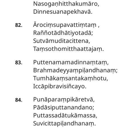
Nasogaṇhitthakumāro,
Dinnesuanapekhavā.
Ārociṃsupavattiṃtaṃ
,
.
82
Raññotādhātiyotadā;
Sutvāmuditacittena,
Taṃsothomitthaattajaṃ.
Puttenamamadinnaṃtaṃ,
.
83
Brahmadeyyaṃpiḷandhanaṃ;
Tumhākaṃsantakaṃhotu,
Iccāpibravisiñcayo.
Punāparaṃpikāretvā,
.
84
Pādāsiputtanandano;
Puttassadātukāmassa,
Suvicittapiḷandhanaṃ.