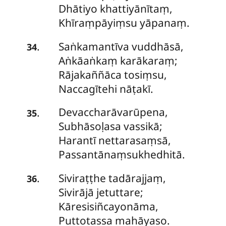
Dhātiyo khattiyānītaṃ,
Khīraṃpāyiṃsu yāpanaṃ.
Saṅkamantīva vuddhāsā,
.
34
Aṅkāaṅkaṃ karākaraṃ;
Rājakaññāca tosiṃsu,
Naccagītehi nāṭakī.
Devaccharāvarūpena,
.
35
Subhāsoḷasa vassikā;
Harantī
nettarasaṃsā,
Passantānaṃsukhedhitā.
Siviraṭṭhe tadārajjaṃ,
.
36
Sivirājā jetuttare;
Kāresisiñcayonāma,
Puttotassa mahāyaso.