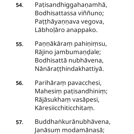
Paṭisandhiggahaṇamhā,
.
54
Bodhisattassa viññuno;
Paṭṭhāyaṇṇava vegova,
Lābhoḷāro anappako.
Paṇṇākāraṃ
pahiṇiṃsu,
.
55
Rājino jambumaṇḍale;
Bodhisattā nubhāvena,
Nānāraṭṭhindakhattiyā.
Parihāraṃ pavacchesi,
.
56
Mahesiṃ paṭisandhiniṃ;
Rājāsukhaṃ vasāpesi,
Kāresiicchiticchitaṃ.
Buddhaṅkurānubhāvena,
.
57
Janāsuṃ modamānasā;