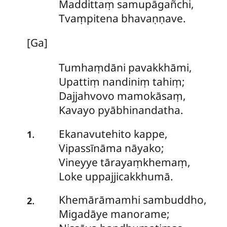
Maddittaṃ samupāgañchi,
Tvaṃpitena bhavaṇṇave.
[Ga]
Tumhaṃdāni pavakkhāmi,
Upattiṃ nandiniṃ tahiṃ;
Dajjahvovo mamokāsaṃ,
Kavayo pyābhinandatha.
Ekanavutehito kappe,
.
1
Vipassīnāma nāyako;
Vineyye
tārayaṃkhemaṃ,
Loke uppajjicakkhumā.
Khemārāmamhi sambuddho,
.
2
Migadāye manorame;