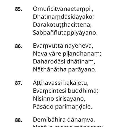
Omuñcitvānaetaṃpi
,
.
85
Dhātīnaṃdāsidāyako;
Dārakotuṭṭhacittena,
Sabbaññutappiyāyano.
Evaṃvutta nayeneva,
.
86
Nava vāre piḷandhanaṃ;
Daharodāsi dhātīnaṃ,
Nāthānātha parāyano.
Aṭṭhavassi
kakāletu,
.
87
Evaṃcintesi buddhimā;
Nisinno sirisayano,
Pāsādo parimaṇḍale.
Demibāhira dānaṃva,
.
88