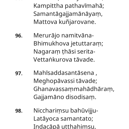
Kampittha pathavīmahā;
Samantāgajjamānāyaṃ,
Mattova kuñjarovane.
Merurājo namitvāna-
.
96
Bhimukhova jetuttaraṃ;
Nagaraṃ ṭhāsi serita-
Vettaṅkurova tāvade.
Mahīsaddasantāsena
,
.
97
Meghopāvassi tāvade;
Ghanavassaṃmahādhāraṃ,
Gajjamāno disodisaṃ.
Nicchariṃsu bahūvijju-
.
98
Latāyoca samantato;
Indacāpā uṭṭhahiṃsu,