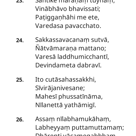
.
23
Vinābhāvo bhavissati;
Paṭiggaṇhāhi me ete,
Varedasa pavacchato.
Sakkassavacanaṃ sutvā,
.
24
Ñātvāmaraṇa mattano;
Varesā laddhumicchantī,
Devindameta dabravī.
Ito cutāsahassakkhi,
.
25
Sīvirājanivesane;
Mahesī phussatīnāma,
Nīlanettā yathāmigī.
Assaṃ
nīlabhamukāhaṃ,
.
26
Labheyyaṃ puttamuttamaṃ;
Dhārenti yācamegabbhaṃ,