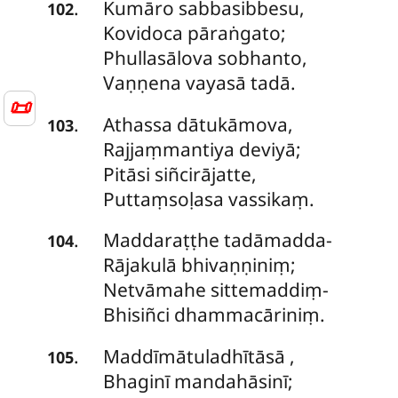
Kumāro
sabbasibbesu,
.
102
Kovidoca pāraṅgato;
Phullasālova sobhanto,
Vaṇṇena vayasā tadā.
📜
Athassa dātukāmova,
.
103
Rajjaṃmantiya deviyā;
Pitāsi siñcirājatte,
Puttaṃsoḷasa vassikaṃ.
Maddaraṭṭhe tadāmadda-
.
104
Rājakulā bhivaṇṇiniṃ;
Netvāmahe sittemaddiṃ-
Bhisiñci dhammacāriniṃ.
Maddīmātuladhītāsā
,
.
105
Bhaginī mandahāsinī;