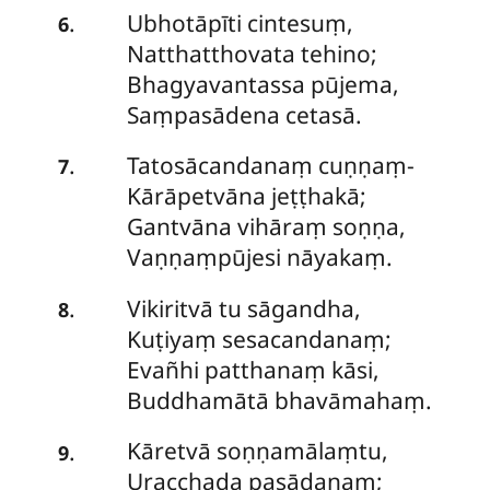
Ubhotāpīti
cintesuṃ,
.
6
Natthatthovata tehino;
Bhagyavantassa pūjema,
Saṃpasādena cetasā.
Tatosācandanaṃ cuṇṇaṃ-
.
7
Kārāpetvāna jeṭṭhakā;
Gantvāna vihāraṃ soṇṇa,
Vaṇṇaṃpūjesi nāyakaṃ.
Vikiritvā tu sāgandha,
.
8
Kuṭiyaṃ sesacandanaṃ;
Evañhi patthanaṃ kāsi,
Buddhamātā bhavāmahaṃ.
Kāretvā
soṇṇamālaṃtu,
.
9
Uracchada pasādanaṃ;