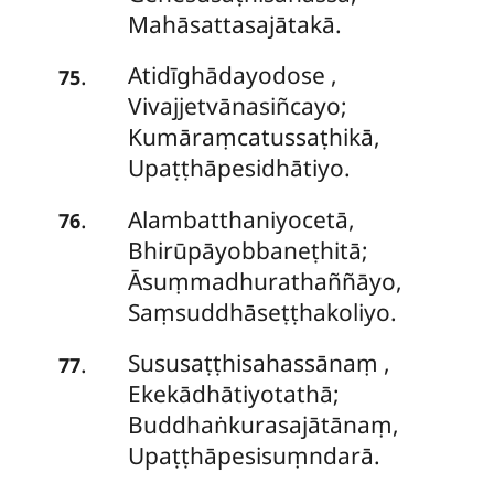
Mahāsattasajātakā.
Atidīghādayodose
,
.
75
Vivajjetvānasiñcayo;
Kumāraṃcatussaṭhikā,
Upaṭṭhāpesidhātiyo.
Alambatthaniyocetā,
.
76
Bhirūpāyobbaneṭhitā;
Āsuṃmadhurathaññāyo,
Saṃsuddhāseṭṭhakoliyo.
Sususaṭṭhisahassānaṃ
,
.
77
Ekekādhātiyotathā;
Buddhaṅkurasajātānaṃ,
Upaṭṭhāpesisuṃndarā.