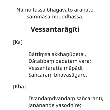
Namo tassa bhagavato arahato
sammāsambuddhassa.
Vessantarāgīti
[Ka]
Bāttiṃsalakkhaṇūpeta
,
Dātabbaṃ dadataṃ vara;
Vessantaratta māpādi,
Sañcaraṃ bhavasāgare.
[Kha]
Dvandaṃdvandaṃ
sañcarantī,
Janānande yasodhīre;