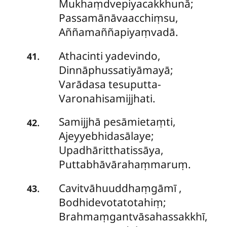
Mukhaṃdvepiyacakkhunā;
Passamānāvaacchiṃsu,
Aññamaññapiyaṃvadā.
Athacinti yadevindo,
.
41
Dinnāphussatiyāmayā;
Varādasa tesuputta-
Varonahisamijjhati.
Samijjhā pesāmietaṃti,
.
42
Ajeyyebhidasālaye;
Upadhāritthatissāya,
Puttabhāvārahaṃmaruṃ.
Cavitvāhuuddhaṃgāmī
,
.
43
Bodhidevotatotahiṃ;
Brahmaṃgantvāsahassakkhī,