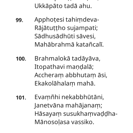
Ukkāpāto tadā ahu.
Apphoṭesi tahiṃdeva-
.
99
Rājātuṭṭho sujampati;
Sādhusādhūti sāvesi,
Mahābrahmā katañcalī.
Brahmalokā
tadāyāva,
.
100
Itopathavi maṇḍalā;
Accheraṃ abbhutaṃ āsi,
Ekakolāhalaṃ mahā.
Evaṃñhi nekabbhūtāni,
.
101
Janetvāna mahājanaṃ;
Hāsayaṃ susukhaṃvaḍḍha-
Mānosoḷasa vassiko.