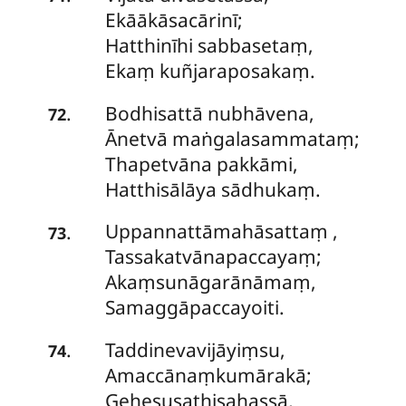
Ekāākāsacārinī;
Hatthinīhi sabbasetaṃ,
Ekaṃ kuñjaraposakaṃ.
Bodhisattā nubhāvena,
.
72
Ānetvā maṅgalasammataṃ;
Thapetvāna pakkāmi,
Hatthisālāya sādhukaṃ.
Uppannattāmahāsattaṃ
,
.
73
Tassakatvānapaccayaṃ;
Akaṃsunāgarānāmaṃ,
Samaggāpaccayoiti.
Taddinevavijāyiṃsu,
.
74
Amaccānaṃkumārakā;
Gehesusaṭhisahassā,