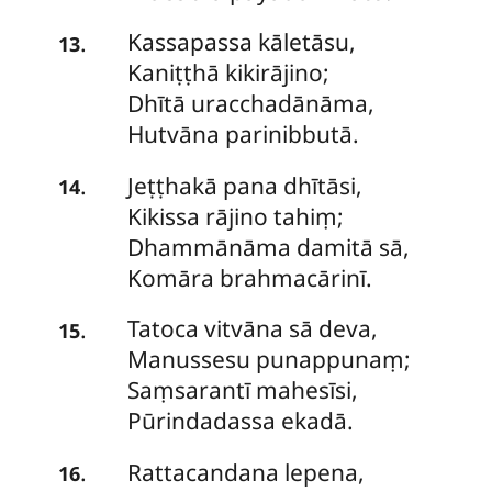
Kassapassa kāletāsu,
.
13
Kaniṭṭhā kikirājino;
Dhītā uracchadānāma,
Hutvāna parinibbutā.
Jeṭṭhakā
pana dhītāsi,
.
14
Kikissa rājino tahiṃ;
Dhammānāma damitā sā,
Komāra brahmacārinī.
Tatoca vitvāna sā deva,
.
15
Manussesu punappunaṃ;
Saṃsarantī mahesīsi,
Pūrindadassa ekadā.
Rattacandana
lepena,
.
16