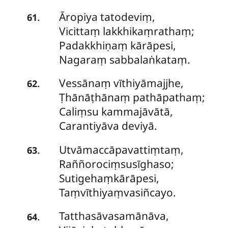
Āropiya tatodeviṃ,
.
61
Vicittaṃ lakkhikaṃrathaṃ;
Padakkhiṇaṃ kārāpesi,
Nagaraṃ sabbalaṅkataṃ.
Vessānaṃ
vīthiyāmajjhe,
.
62
Ṭhānāṭhānaṃ pathāpathaṃ;
Caliṃsu kammajāvātā,
Carantiyāva deviyā.
Utvāmaccāpavattiṃtaṃ,
.
63
Raññorociṃsusīghaso;
Sutigehaṃkārāpesi,
Taṃvīthiyaṃvasiñcayo.
Tatthasāvasamānāva,
.
64