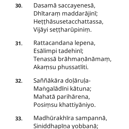
Dasamā
saccayenesā,
.
30
Dhītaraṃ maddarājinī;
Heṭṭhāsusetacchattassa,
Vijāyi seṭṭharūpiniṃ.
Rattacandana lepena,
.
31
Esālimpi tadehinī;
Tenassā brāhmaṇānāmaṃ,
Akaṃsu phussatīiti.
Saññākāra doḷāruḷa-
.
32
Maṅgalādīni kātuna;
Mahatā parihārena,
Posiṃsu khattiyāniyo.
Madhūrakhīra
sampannā,
.
33
Siniddhapīṇa yobbanā;