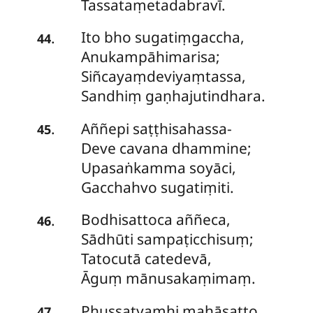
Tassataṃetadabravī.
Ito bho sugatiṃgaccha,
.
44
Anukampāhimarisa;
Siñcayaṃdeviyaṃtassa,
Sandhiṃ gaṇhajutindhara.
Aññepi
saṭṭhisahassa-
.
45
Deve cavana dhammine;
Upasaṅkamma soyāci,
Gacchahvo sugatiṃiti.
Bodhisattoca aññeca,
.
46
Sādhūti sampaṭicchisuṃ;
Tatocutā catedevā,
Āguṃ mānusakaṃimaṃ.
Phussatyaṃhi
mahāsatto,
.
47