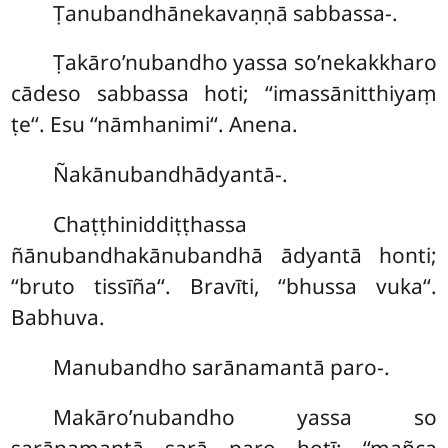
Ṭanubandhānekavaṇṇā sabbassa-.
Ṭakāro’nubandho yassa so’nekakkharo
cādeso sabbassa hoti; ‘‘imassānitthiyaṃ
ṭe‘‘. Esu ‘‘nāmhanimi‘‘. Anena.
Ñakānubandhādyantā-.
Chaṭṭhiniddiṭṭhassa
ñānubandhakānubandhā ādyantā honti;
‘‘bruto tissīña‘‘. Bravīti, ‘‘bhussa vuka‘‘.
Babhuva.
Manubandho sarānamantā paro-.
Makāro’nubandho yassa so
sarānamantā sarā paro hotī; ‘‘mañca