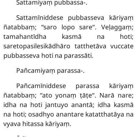
Sattamiyaṃ
pubbassa-.
Sattamīniddese pubbasseva kāriyaṃ
ñatabbaṃ; ‘‘saro lopo sare‘‘. Veḷaggaṃ;
tamahantīdha kasmā na hoti;
saretopasilesikādhāro tatthetāva vuccate
pubbasseva hoti na parassāti.
Pañcamiyaṃ
parassa-.
Pañcamīniddese parassa kāriyaṃ
ñatabbaṃ; ‘‘ato yonaṃ ṭāṭe‘‘. Narā nare;
idha na hoti jantuyo anantā; idha kasmā
na hoti; osadhyo anantare katatthatāya na
vyava hitassa kāriyaṃ.