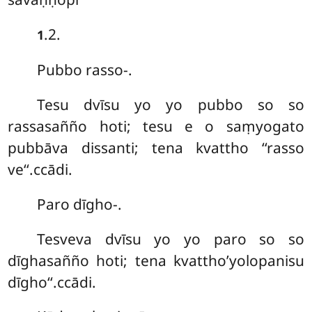
.2.
1
Pubbo
rasso-.
Tesu dvīsu yo yo pubbo so so
rassasañño hoti; tesu e o saṃyogato
pubbāva dissanti; tena kvattho ‘‘rasso
ve‘‘.ccādi.
Paro dīgho-.
Tesveva dvīsu yo yo paro so so
dīghasañño hoti; tena kvattho’yolopanisu
dīgho‘‘.ccādi.