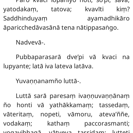
yatodakaṃ, tatova; kvavīti kiṃ?
Saddhinduyaṃ ayamadhikāro
āparicchedāvasānā tena nātippasaṅgo.
Nadvevā-.
Pubbaparasarā dve’pi vā kvaci na
lupyante; latā iva lateva latāva.
Yuvaṇṇanamño luttā-.
Luttā sarā paresaṃ ivaṇṇuvaṇṇānaṃ
ño honti vā yathākkamaṃ; tassedaṃ,
vāteritaṃ, nopeti, vāmoru, ateva’ññe,
vodakaṃ; kathaṃ paccorasmanti;
yogavibhagā, vātveva tassidaṃ; lutteti