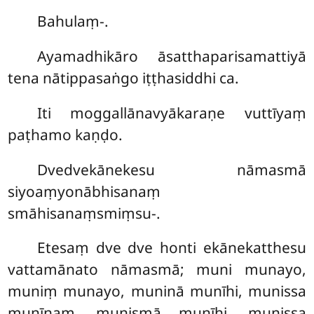
Bahulaṃ-.
Ayamadhikāro āsatthaparisamattiyā
tena nātippasaṅgo iṭṭhasiddhi ca.
Iti moggallānavyākaraṇe vuttīyaṃ
paṭhamo kaṇḍo.
Dvedvekānekesu
nāmasmā
siyoaṃyonābhisanaṃ
smāhisanaṃsmiṃsu-.
Etesaṃ dve dve honti ekānekatthesu
vattamānato nāmasmā; muni munayo,
muniṃ munayo, muninā munīhi, munissa
munīnaṃ, munismā munīhi, munissa