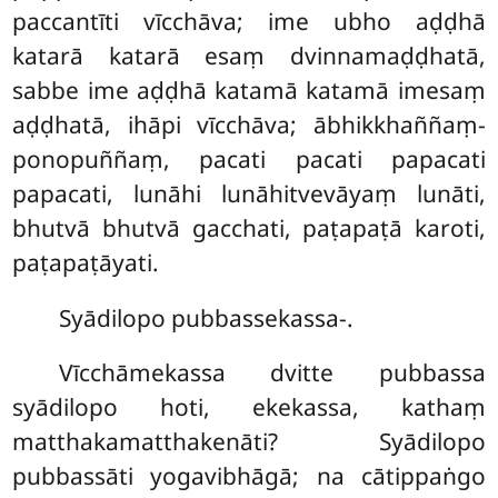
paccantīti vīcchāva; ime ubho aḍḍhā
katarā katarā esaṃ dvinnamaḍḍhatā,
sabbe ime aḍḍhā katamā katamā imesaṃ
aḍḍhatā, ihāpi vīcchāva; ābhikkhaññaṃ-
ponopuññaṃ, pacati pacati papacati
papacati, lunāhi lunāhitvevāyaṃ lunāti,
bhutvā bhutvā gacchati, paṭapaṭā karoti,
paṭapaṭāyati.
Syādilopo
pubbassekassa-.
Vīcchāmekassa dvitte pubbassa
syādilopo hoti, ekekassa, kathaṃ
matthakamatthakenāti? Syādilopo
pubbassāti yogavibhāgā; na cātippaṅgo