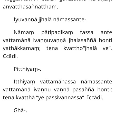
anvatthasaññatthaṃ.
Iyuvaṇṇā jjhalā nāmassante-.
Nāmaṃ pāṭipadikaṃ tassa ante
vattamānā ivaṇṇuvaṇṇā jhalasaññā honti
yathākkamaṃ; tena kvattho‘‘jhalā ve‘‘.
Ccādi.
Pitthiyaṃ-.
Itthiyaṃ vattamānassa nāmassante
vattamānā ivaṇṇu vaṇṇā pasaññā honti;
tena kvatthā ‘‘ye passivaṇṇassa‘‘. Iccādi.
Ghā-.