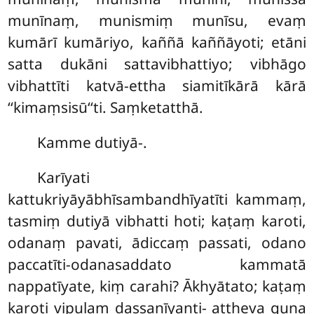
munīnaṃ, munismiṃ munīsu, evaṃ
kumārī kumāriyo, kaññā kaññāyoti; etāni
satta dukāni sattavibhattiyo; vibhāgo
vibhattīti katvā-ettha siamitīkārā kārā
‘‘kimaṃsisū‘‘ti. Saṃketatthā.
Kamme
dutiyā-.
Karīyati
kattukriyāyābhīsambandhīyatīti kammaṃ,
tasmiṃ dutiyā vibhatti hoti; kaṭaṃ karoti,
odanaṃ pavati, ādiccaṃ passati, odano
paccatīti-odanasaddato kammatā
nappatīyate, kiṃ carahi? Ākhyātato; kaṭaṃ
karoti vipulaṃ dassanīyanti- attheva guṇa