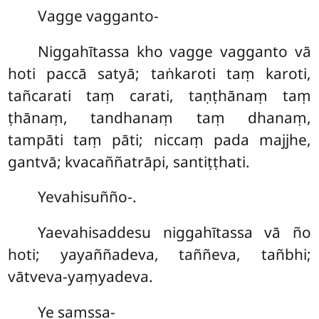
Vagge
vagganto-
Niggahītassa kho vagge vagganto vā
hoti paccā satyā; taṅkaroti taṃ karoti,
tañcarati taṃ carati, taṇṭhānaṃ taṃ
ṭhānaṃ, tandhanaṃ taṃ dhanaṃ,
tampāti taṃ pāti; niccaṃ pada majjhe,
gantvā; kvacaññatrāpi, santiṭṭhati.
Yevahisuñño-.
Yaevahisaddesu niggahītassa vā ño
hoti; yayaññadeva, taññeva, tañbhi;
vātveva-yaṃyadeva.
Ye saṃssa-