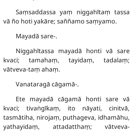
Saṃsaddassa yaṃ niggahītaṃ tassa
vā ño hoti yakāre; saññamo saṃyamo.
Mayadā sare-.
Niggahītassa mayadā honti vā sare
kvaci; tamahaṃ, tayidaṃ, tadalaṃ;
vātveva-taṃ ahaṃ.
Vanataragā
cāgamā-.
Ete mayadā cāgamā honti sare vā
kvaci; tivaṅgīkaṃ, ito nāyati, cinitvā,
tasmātiha, nirojaṃ, puthageva, idhamāhu,
yathayidaṃ, attadatthaṃ; vātveva-