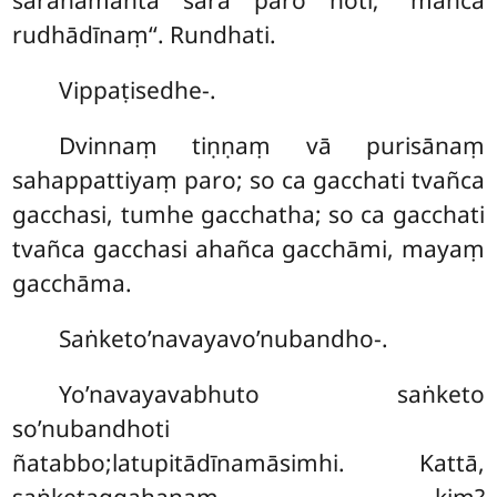
rudhādīnaṃ‘‘. Rundhati.
Vippaṭisedhe-.
Dvinnaṃ tiṇṇaṃ vā purisānaṃ
sahappattiyaṃ paro; so ca gacchati tvañca
gacchasi, tumhe gacchatha; so ca gacchati
tvañca gacchasi ahañca gacchāmi, mayaṃ
gacchāma.
Saṅketo’navayavo’nubandho-.
Yo’navayavabhuto saṅketo
so’nubandhoti
ñatabbo;latupitādīnamāsimhi. Kattā,
saṅketaggahaṇaṃ kiṃ?