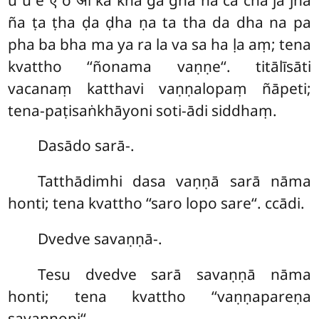
ña ṭa ṭha ḍa ḍha ṇa ta tha da dha na pa
pha ba bha ma ya ra la va sa ha ḷa aṃ; tena
kvattho ‘‘ñonama vaṇṇe‘‘. titālīsāti
vacanaṃ katthavi vaṇṇalopaṃ ñāpeti;
tena-paṭisaṅkhāyoni soti-ādi siddhaṃ.
Dasādo
sarā-.
Tatthādimhi dasa vaṇṇā sarā nāma
honti; tena kvattho ‘‘saro lopo sare‘‘. ccādi.
Dvedve savaṇṇā-.
Tesu dvedve sarā savaṇṇā nāma
honti; tena kvattho ‘‘vaṇṇapareṇa
savaṇṇopi‘‘