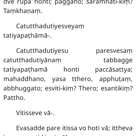
dve rūpā honti; paggaho; saramhāti-kiṃ?
Taṃkhaṇaṃ.
Catutthadutiyesveyaṃ
tatiyapaṭhāmā-.
Catutthadutiyesu paresvesaṃ
catutthadutiyānaṃ tabbagge
tatiyapaṭhamā honti paccāsattya;
mahaddhano, yasa tthero, apphuṭaṃ,
abbhuggato; esviti-kiṃ? Thero; esantikiṃ?
Pattho.
Vitisseve
vā-.
Evasadde pare itissa vo hoti vā; ittheva