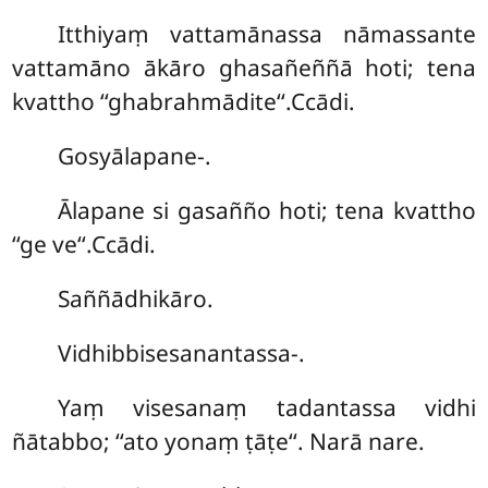
Itthiyaṃ vattamānassa nāmassante
vattamāno ākāro ghasañeññā hoti; tena
kvattho ‘‘ghabrahmādite‘‘.Ccādi.
Gosyālapane-.
Ālapane si gasañño hoti; tena kvattho
‘‘ge ve‘‘.Ccādi.
Saññādhikāro.
Vidhibbisesanantassa-.
Yaṃ visesanaṃ tadantassa vidhi
ñātabbo; ‘‘ato yonaṃ ṭāṭe‘‘. Narā nare.