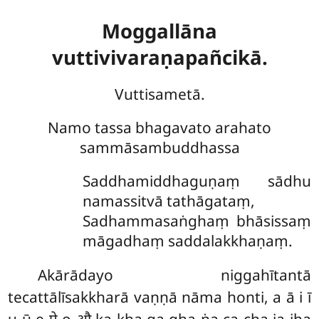
Moggallāna
vuttivivaraṇapañcikā.
Vuttisametā.
Namo tassa bhagavato arahato
sammāsambuddhassa
Saddhamiddhaguṇaṃ sādhu
namassitvā tathāgataṃ,
Sadhammasaṅghaṃ bhāsissaṃ
māgadhaṃ saddalakkhaṇaṃ.
Akārādayo
niggahītantā
tecattālīsakkharā vaṇṇā nāma honti, a ā i ī
u ū e ऐ o औ ka kha ga gha ṅa ca cha ja jha