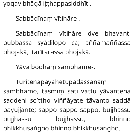
yogavibhāgā iṭṭhappasiddhīti.
Sabbādīnaṃ vītihāre-.
Sabbādīnaṃ vītihāre dve bhavanti
pubbassa syādilopo ca; aññamaññassa
bhojakā, itarītarassa bhojakā.
Yāva bodhaṃ sambhame-.
Turitenāpāyahetupadassanaṃ
sambhamo, tasmiṃ sati vattu yāvanteha
saddehi so’ttho viññāyate tāvanto saddā
payujjante; sappo sappo sappo, bujjhassu
bujjhassu bujjhassu, bhinno
bhikkhusaṅgho bhinno bhikkhusaṅgho.