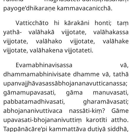
payoge’dhikaraṇe kammavacanicchā.
Vatticchāto
hi kārakāni honti; taṃ
yathā- valāhakā vijjotate, valāhakassa
vijjotate, valāhako vijjotate, valāhake
vijjotate, valāhakena vijjotateti.
Evamabhinavisassa vā,
dhammamabhinivisate dhamme vā, tathā
upanvajjhāvasassābhojananavutticanassa;
gāmamupavasati, gāma manuvasati,
pabbatamadhivasati, gharamāvasati;
abhojananivuttivaca nassāti-kiṃ? Gāme
upavasati-bhojananivuttiṃ karotīti attho.
Tappānācāre’pi
kammattāva dutiyā siddhā,