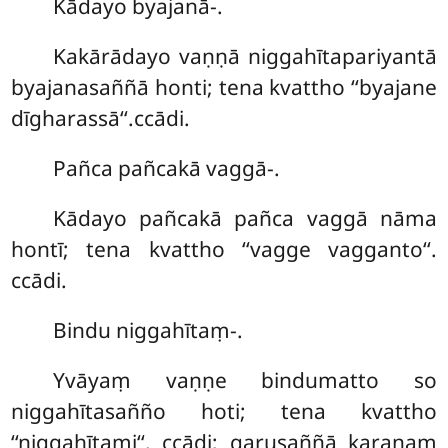
Kādayo
byajanā-.
Kakārādayo vaṇṇā niggahītapariyantā
byajanasaññā honti; tena kvattho ‘‘byajane
dīgharassā‘‘.ccādi.
Pañca pañcakā vaggā-.
Kādayo pañcakā pañca vaggā nāma
hontī; tena kvattho ‘‘vagge vagganto‘‘.
ccādi.
Bindu niggahītaṃ-.
Yvāyaṃ vaṇṇe bindumatto so
niggahītasañño hoti; tena kvattho
‘‘niggahītami‘‘. ccādi; garusaññā karaṇaṃ