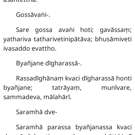
Gossāvaṅi-.
Sare gossa avaṅi hoti; gavāssaṃ;
yathariva tatharivetinipātāva; bhusāmiveti
ivasaddo evattho.
Byañjane
dīgharassā-.
Rassadīghānaṃ kvaci dīgharassā honti
byañjane; tatrāyaṃ, munīvare,
sammadeva, mālahārī.
Saramhā dve-
Saramhā parassa byañjanassa kvaci