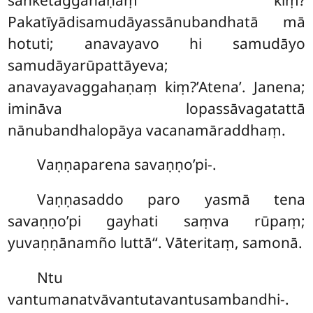
Pakatīyādisamudāyassānubandhatā mā
hotuti; anavayavo hi samudāyo
samudāyarūpattāyeva;
anavayavaggahaṇaṃ kiṃ?’Atena’. Janena;
imināva lopassāvagatattā
nānubandhalopāya vacanamāraddhaṃ.
Vaṇṇaparena
savaṇṇo’pi-.
Vaṇṇasaddo paro yasmā tena
savaṇṇo’pi gayhati saṃva rūpaṃ;
yuvaṇṇānamño luttā‘‘. Vāteritaṃ, samonā.
Ntu
vantumanatvāvantutavantusambandhi-.