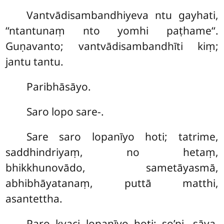
Vantvādisambandhiyeva ntu gayhati,
‘‘ntantunaṃ nto yomhi paṭhame‘‘.
Guṇavanto; vantvādisambandhīti kiṃ;
jantu tantu.
Paribhāsāyo.
Saro lopo sare-.
Sare saro lopanīyo hoti; tatrime,
saddhindriyaṃ, no hetaṃ,
bhikkhunovādo, sametāyasmā,
abhibhāyatanaṃ, puttā matthi,
asantettha.
Paro
kvaci lopanīyo hoti; so’pi, sāva,