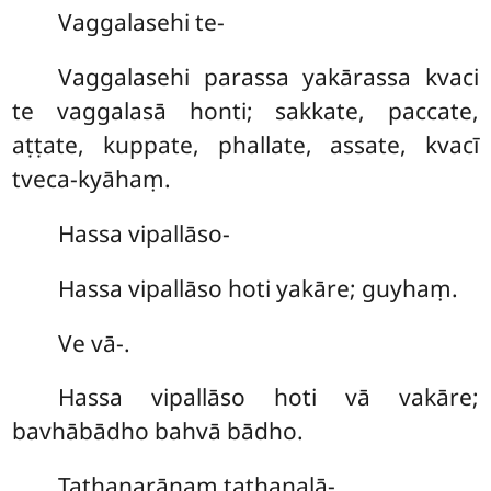
Vaggalasehi
te-
Vaggalasehi parassa yakārassa kvaci
te vaggalasā honti; sakkate, paccate,
aṭṭate, kuppate, phallate, assate, kvacī
tveca-kyāhaṃ.
Hassa vipallāso-
Hassa vipallāso hoti yakāre; guyhaṃ.
Ve vā-.
Hassa vipallāso hoti vā vakāre;
bavhābādho bahvā bādho.
Tathanarānaṃ
ṭaṭhaṇalā-.