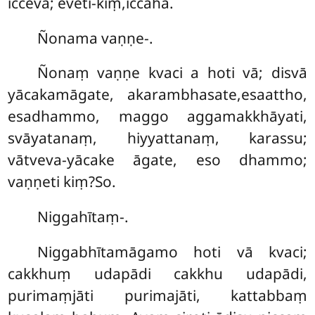
icceva; eveti-kiṃ,iccāha.
Ñonama vaṇṇe-.
Ñonaṃ vaṇṇe kvaci a hoti vā; disvā
yācakamāgate, akarambhasate,esaattho,
esadhammo, maggo aggamakkhāyati,
svāyatanaṃ, hiyyattanaṃ, karassu;
vātveva-yācake āgate, eso dhammo;
vaṇṇeti kiṃ?So.
Niggahītaṃ-.
Niggabhītamāgamo hoti vā kvaci;
cakkhuṃ udapādi cakkhu udapādi,
purimaṃjāti purimajāti, kattabbaṃ