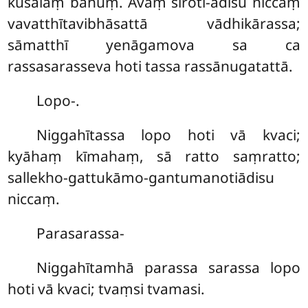
kusalaṃ bahuṃ. Avaṃ siroti-ādisu niccaṃ
vavatthītavibhāsattā vādhikārassa;
sāmatthī yenāgamova sa ca
rassasarasseva hoti tassa rassānugatattā.
Lopo-.
Niggahītassa lopo hoti vā kvaci;
kyāhaṃ kīmahaṃ, sā ratto saṃratto;
sallekho-gattukāmo-gantumanotiādisu
niccaṃ.
Parasarassa-
Niggahītamhā parassa sarassa lopo
hoti vā kvaci; tvaṃsi tvamasi.