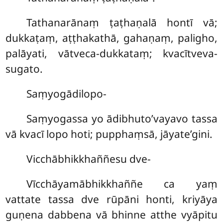
Tathanarānaṃ ṭaṭhaṇalā hontī vā;
dukkaṭaṃ, aṭṭhakathā, gahaṇaṃ, paligho,
palāyati, vātveca-dukkataṃ; kvacītveva-
sugato.
Saṃyogādilopo-
Saṃyogassa yo ādibhuto’vayavo tassa
vā kvacī lopo hoti; pupphaṃsā, jāyate’gini.
Vicchābhikkhaññesu dve-
Vīcchāyamābhikkhaññe ca yaṃ
vattate tassa dve rūpāni honti, kriyāya
guṇena dabbena vā bhinne atthe vyāpitu