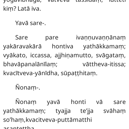
kiṃ? Latā iva.
Yavā
sare-.
Sare pare ivaṇṇuvaṇṇānaṃ
yakāravakārā hontiva yathākkamaṃ;
vyākato, iccassa, ajjhiṇamutto, svāgataṃ,
bhavāpanalānīlaṃ; vāttheva-itissa;
kvacītveva-yānīdha, sūpaṭṭhitaṃ.
Ñonaṃ-.
Ñonaṃ yavā honti vā sare
yathākkamaṃ; tyajja te’jja svāhaṃ
so’haṃ,kvacitveva-puttāmatthi
asantettha.