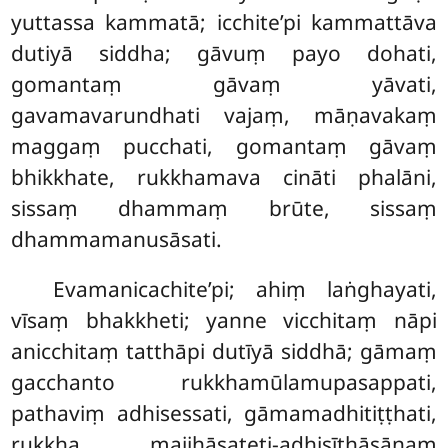
yuttassa kammatā; icchite’pi kammattāva
dutiyā siddha; gāvuṃ payo dohati,
gomantaṃ gāvaṃ yāvati,
gavamavarundhati vajaṃ, māṇavakaṃ
maggaṃ pucchati, gomantaṃ gāvaṃ
bhikkhate, rukkhamava cināti phalāni,
sissaṃ dhammaṃ brūte, sissaṃ
dhammamanusāsati.
Evamanicachite’pi;
ahiṃ laṅghayati,
vīsaṃ bhakkheti; yanne vicchitaṃ nāpi
anicchitaṃ tatthāpi dutīyā siddhā; gāmaṃ
gacchanto rukkhamūlamupasappati,
pathaviṃ adhisessati, gāmamadhitiṭṭhati,
rukkha majjhāsateti-adhisīṭhāsānaṃ