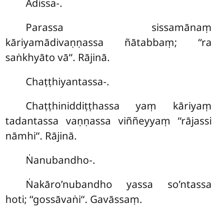
Ādissa-.
Parassa sissamānaṃ
kāriyamādivaṇṇassa ñātabbaṃ; ‘‘ra
saṅkhyāto vā‘‘. Rājinā.
Chaṭṭhiyantassa-.
Chaṭṭhiniddiṭṭhassa yaṃ kāriyaṃ
tadantassa vaṇṇassa viññeyyaṃ ‘‘rājassi
nāmhi‘‘. Rājinā.
Ṅanubandho-.
Ṅakāro’nubandho yassa so’ntassa
hoti; ‘‘gossāvaṅi‘‘. Gavāssaṃ.