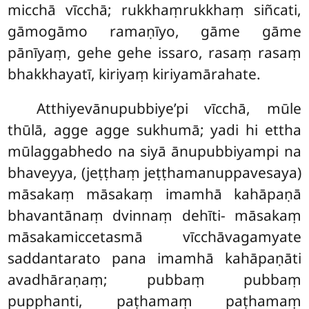
micchā vīcchā; rukkhaṃrukkhaṃ siñcati,
gāmogāmo ramaṇīyo, gāme gāme
pānīyaṃ, gehe gehe issaro, rasaṃ rasaṃ
bhakkhayatī, kiriyaṃ kiriyamārahate.
Atthiyevānupubbiye’pi
vīcchā, mūle
thūlā, agge agge sukhumā; yadi hi ettha
mūlaggabhedo na siyā ānupubbiyampi na
bhaveyya, (jeṭṭhaṃ jeṭṭhamanuppavesaya)
māsakaṃ māsakaṃ imamhā kahāpaṇā
bhavantānaṃ dvinnaṃ dehīti- māsakaṃ
māsakamiccetasmā vīcchāvagamyate
saddantarato pana imamhā kahāpaṇāti
avadhāraṇaṃ; pubbaṃ pubbaṃ
pupphanti, paṭhamaṃ paṭhamaṃ