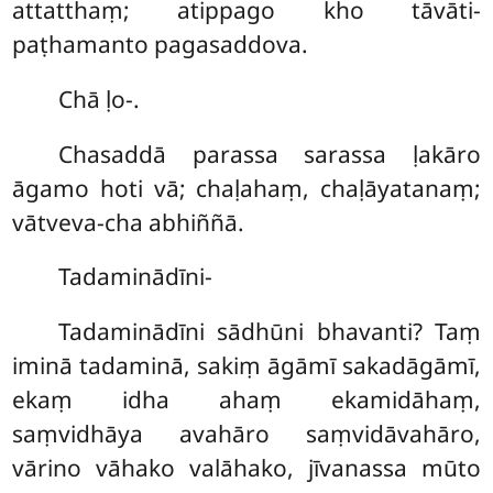
attatthaṃ; atippago kho tāvāti-
paṭhamanto pagasaddova.
Chā ḷo-.
Chasaddā parassa sarassa ḷakāro
āgamo hoti vā; chaḷahaṃ, chaḷāyatanaṃ;
vātveva-cha abhiññā.
Tadaminādīni-
Tadaminādīni sādhūni bhavanti? Taṃ
iminā tadaminā, sakiṃ āgāmī sakadāgāmī,
ekaṃ idha ahaṃ ekamidāhaṃ,
saṃvidhāya avahāro saṃvidāvahāro,
vārino vāhako valāhako, jīvanassa mūto