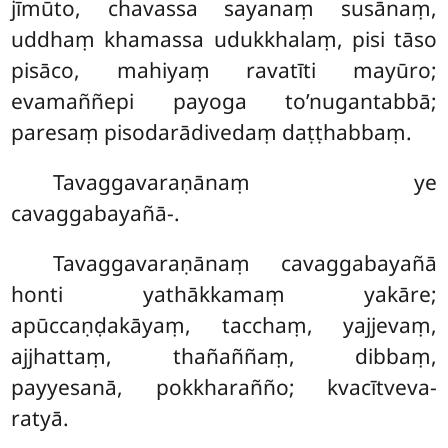
jīmūto, chavassa sayanaṃ susānaṃ,
uddhaṃ khamassa udukkhalaṃ, pisi tāso
pisāco, mahiyaṃ ravatīti mayūro;
evamaññepi payoga to’nugantabbā;
paresaṃ pisodarādivedaṃ daṭṭhabbaṃ.
Tavaggavaraṇānaṃ
ye
cavaggabayañā-.
Tavaggavaraṇānaṃ cavaggabayañā
honti yathākkamaṃ yakāre;
apūccaṇḍakāyaṃ, tacchaṃ, yajjevaṃ,
ajjhattaṃ, thañaññaṃ, dibbaṃ,
payyesanā, pokkharañño; kvacītveva-
ratyā.