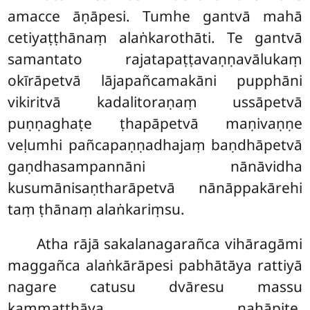
amacce āṇāpesi. Tumhe gantvā mahā
cetiyaṭṭhānaṃ alaṅkarothāti. Te gantvā
samantato rajatapaṭṭavaṇṇavālukaṃ
okīrāpetvā lājapañcamakāni pupphāni
vikiritvā kadalitoraṇaṃ ussāpetvā
puṇṇaghaṭe ṭhapāpetvā maṇivaṇṇe
veḷumhi pañcapaṇṇadhajaṃ baṇdhāpetvā
gaṇdhasampannāni nānāvidha
kusumānisaṇtharāpetvā nānāppakārehi
taṃ ṭhānaṃ alaṅkariṃsu.
Atha rājā sakalanagarañca vihāragāmi
maggañca alaṅkārāpesi pabhātāya rattiyā
nagare catusu dvāresu massu
kammatthāya nahāpite,