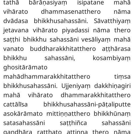
tathā bārāṇasiyaṃ isipatane mahā
vihārato dhammasenatthero nāma
dvādasa bhikkhusahassāni. Sāvatthiyaṃ
jetavana vihārato piyadassi nāma thero
saṭṭhi bhikkhu sahassāni vesāliyaṃ mahā
vanato buddharakkhitatthero aṭṭhārasa
bhikkhu sahassāni, kosambiyaṃ
ghositārāmato
mahādhammarakkhitatthero tiṃsa
bhikkhusahassāni. Ujjeniyaṃ dakkhiṇagiri
mahā vihārato dhammarakkhitatthero
cattālīsa bhikkhusahassāni-pāṭaliputte
asokārāmato mittiṇṇatthero bhikkhūnaṃ
satasahassāni saṭṭhiñca sahassāni
gaṇdhāra raṭṭhato attinna thero nāma