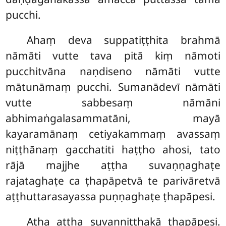
pucchi.
Ahaṃ deva suppatiṭṭhita brahmā
nāmāti vutte tava pitā kiṃ nāmoti
pucchitvāna naṇdiseno nāmāti vutte
mātunāmaṃ pucchi. Sumanādevī nāmāti
vutte sabbesaṃ nāmāni
abhimaṅgalasammatāni, mayā
kayaramānaṃ cetiyakammaṃ avassaṃ
niṭṭhānaṃ gacchatiti haṭṭho ahosi, tato
rājā majjhe aṭṭha suvaṇṇaghaṭe
rajataghaṭe ca ṭhapāpetvā te parivāretvā
aṭṭhuttarasayassa puṇṇaghaṭe ṭhapāpesi.
Atha aṭṭha suvaṇṇiṭṭhakā ṭhapāpesi.