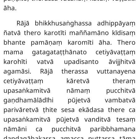
āha.
Rājā bhikkhusaṅghassa adhippāyaṃ
ñatvā thero karotīti maññamāno kīdisaṃ
bhante pamāṇaṃ karomīti āha. Thero
mama gatagataṭṭhānato cetiyāvaṭṭaṃ
karohīti vatvā upadisanto āvijjhitvā
agamāsi. Rājā therassa vuttanayena
cetiyāvaṭṭaṃ kāretvā theraṃ
upasaṅkamitvā nāmaṃ pucchitvā
gaṇdhamālādīhi pūjetvā vambatvā
parivāretvā ṭhite sesa ekādasa there ca
upasaṅkamitvā pūjetvā vanditvā tesaṃ
nāmāni ca pucchitvā paribbhamana
daṇḍagāhakassa amacca puttassa tāma