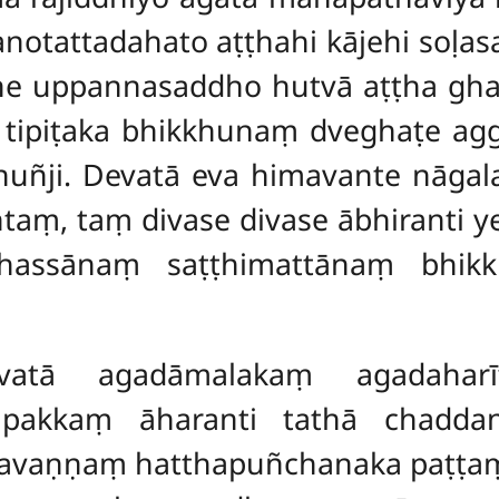
 anotattadahato aṭṭhahi kājehi soḷa
ane uppannasaddho hutvā aṭṭha gh
 tipiṭaka bhikkhunaṃ dveghaṭe ag
bhuñji. Devatā eva himavante nāgal
aṃ, taṃ divase divase ābhiranti 
hassānaṃ saṭṭhimattānaṃ bhik
vatā agadāmalakaṃ agadaharī
akkaṃ āharanti tathā chadda
kavaṇṇaṃ hatthapuñchanaka paṭṭa