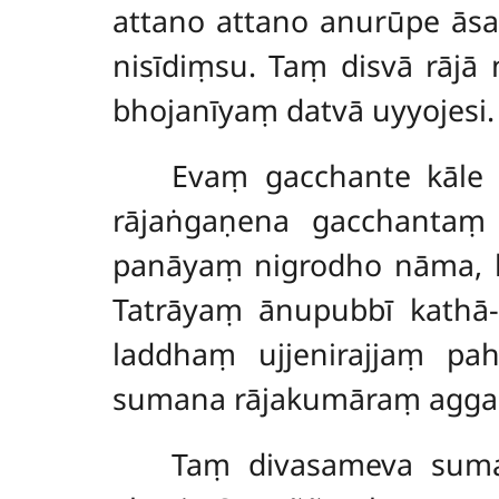
attano attano anurūpe āsa
nisīdiṃsu. Taṃ disvā rāj
bhojanīyaṃ datvā uyyojesi.
Evaṃ gacchante kāle 
rājaṅgaṇena gacchantaṃ
panāyaṃ nigrodho nāma, b
Tatrāyaṃ ānupubbī kathā-
laddhaṃ ujjenirajjaṃ p
sumana rājakumāraṃ aggah
Taṃ divasameva suma