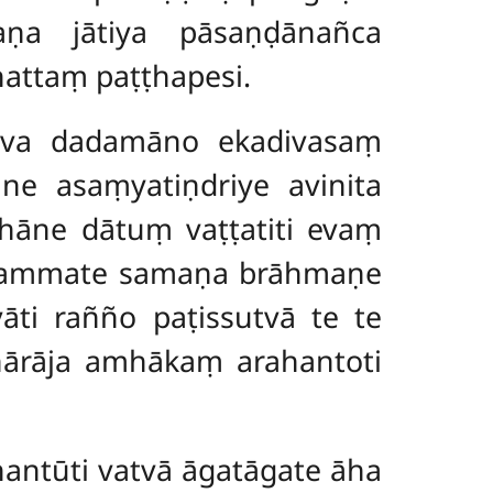
ṇa jātiya pāsaṇḍānañca
attaṃ paṭṭhapesi.
heva dadamāno ekadivasaṃ
ne asaṃyatiṇdriye avinita
ṭhāne dātuṃ vaṭṭatiti evaṃ
husammate samaṇa brāhmaṇe
ti rañño paṭissutvā te te
hārāja amhākaṃ arahantoti
antūti vatvā āgatāgate āha