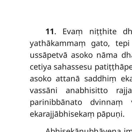
11
. Evaṃ niṭṭhite dh
yathākammaṃ gato, tepi
ussāpetvā asoko nāma dha
cetiya sahassesu patiṭṭhāp
asoko attanā saddhiṃ eka
vassāni anabhisitto ra
parinibbānato dvinnaṃ 
ekarajjābhisekaṃ pāpuṇi.
Abhisekānubhāvena im