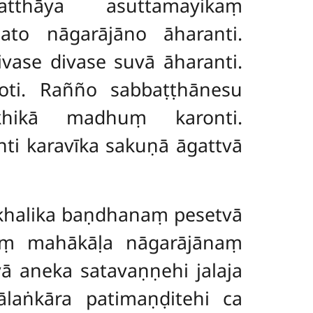
tthāya asuttamayikaṃ
o nāgarājāno āharanti.
vase divase suvā āharanti.
oti. Rañño sabbaṭṭhānesu
khikā madhuṃ karonti.
ti karavīka sakuṇā āgattvā
khalika baṇdhanaṃ pesetvā
ṃ mahākāḷa nāgarājānaṃ
ā aneka satavaṇṇehi jalaja
laṅkāra patimaṇḍitehi ca