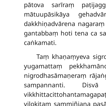
pātova sarīraṃ paṭijag
mātuupāsikāya gehadvā
dakkhiṇadvārena nagaraṃ 
gantabbaṃ hoti tena ca s
caṅkamati.
Taṃ khaṇaṃyeva sigr
yugamattaṃ pekkhamāno
nigrodhasāmaṇeraṃ rājaṅ
sampannanti. Dis
vikkhittacittohantamagapa
vilokitaṃ sammiñjana pas