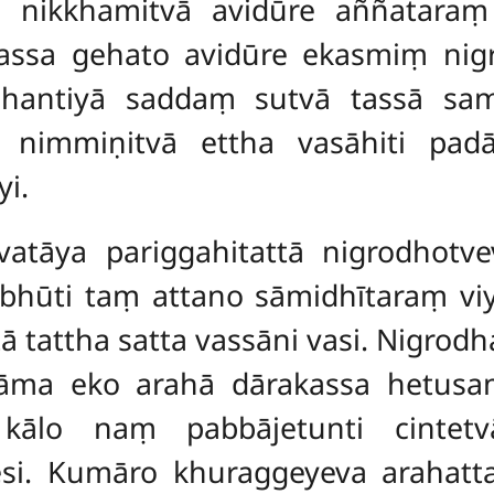
a nikkhamitvā avidūre aññatar
ālassa gehato avidūre ekasmiṃ nig
ahantiyā saddaṃ sutvā tassā sa
immiṇitvā ettha vasāhiti padā
yi.
vatāya pariggahitattā nigrodhotv
abhūti taṃ attano sāmidhītaraṃ
ā tattha satta vassāni vasi. Nigrod
āma eko arahā dārakassa hetus
 kālo naṃ pabbājetunti cintetv
si. Kumāro khuraggeyeva arahatt