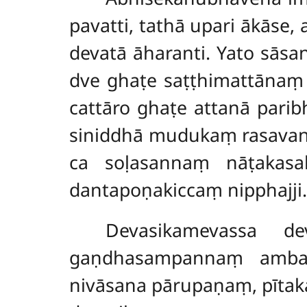
pavatti, tathā upari ākāse,
devatā āharanti. Yato sās
dve ghaṭe saṭṭhimattānaṃ
cattāro ghaṭe attanā pari
siniddhā mudukaṃ rasavant
ca soḷasannaṃ nāṭakasa
dantapoṇakiccaṃ nipphajji.
Devasikamevassa
de
gaṇdhasampannaṃ ambap
nivāsana pārupaṇaṃ, pīta