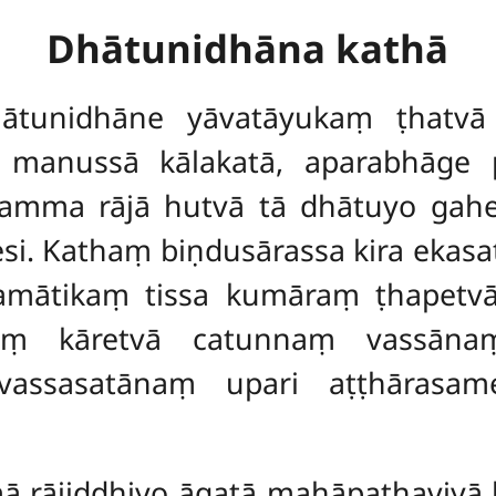
Dhātunidhāna kathā
ātunidhāne yāvatāyukaṃ ṭhatvā t
 manussā kālakatā, aparabhāge 
mma rājā hutvā tā dhātuyo gahet
esi. Kathaṃ biṇdusārassa kira eka
mātikaṃ tissa kumāraṃ ṭhapetvā 
jjaṃ kāretvā catunnaṃ vassāna
vassasatānaṃ upari aṭṭhārasam
ā rājiddhiyo āgatā mahāpathaviyā