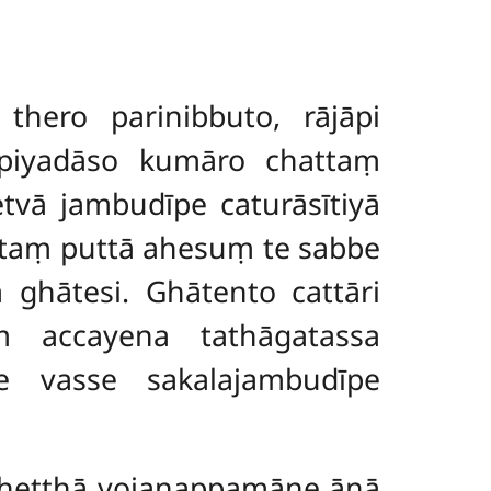
hero parinibbuto, rājāpi
piyadāso kumāro chattaṃ
vā jambudīpe caturāsītiyā
sataṃ puttā ahesuṃ te sabbe
ghātesi. Ghātento cattāri
ṃ accayena tathāgatassa
e vasse sakalajambudīpe
 heṭṭhā yojanappamāṇe āṇā