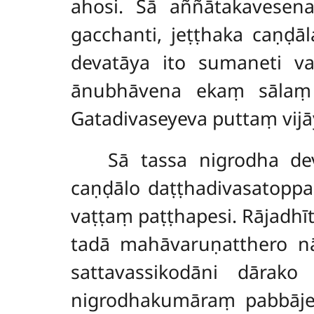
ahosi. Sā aññātakavesen
gacchanti, jeṭṭhaka caṇḍ
devatāya ito sumaneti v
ānubhāvena ekaṃ sālaṃ n
Gatadivaseyeva puttaṃ vijā
Sā tassa nigrodha de
caṇḍālo daṭṭhadivasatopp
vaṭṭaṃ paṭṭhapesi. Rājadhīt
tadā mahāvaruṇatthero n
sattavassikodāni dārako
nigrodhakumāraṃ pabbāje