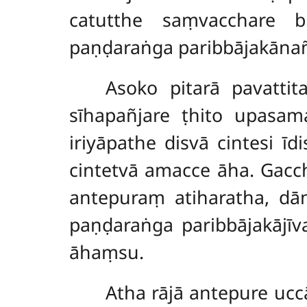
catutthe saṃvacchare 
paṇḍaraṅga paribbājakānañ
Asoko pitarā pavatt
sīhapañjare ṭhito upasa
iriyāpathe disvā cintesi 
cintetvā amacce āha. Gac
antepuraṃ atiharatha, dā
paṇḍaraṅga paribbājakājī
āhaṃsu.
Atha rājā antepure uc