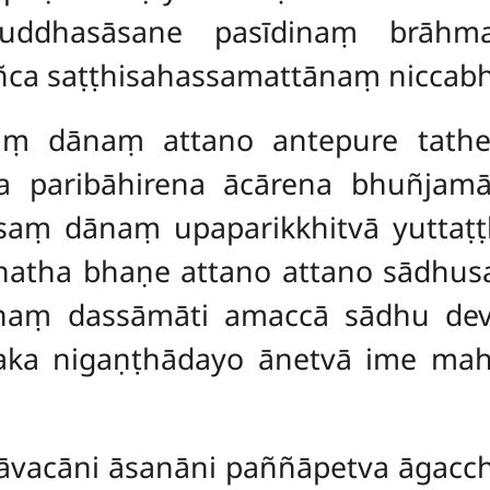
buddhasāsane pasīdinaṃ brāhma
ca saṭṭhisahassamattānaṃ niccabh
itaṃ dānaṃ attano antepure tat
ma paribāhirena ācārena
bhuñjamā
īdisaṃ dānaṃ upaparikkhitvā yuttaṭ
chatha bhaṇe attano attano sād
naṃ dassāmāti amaccā sādhu devā
vaka nigaṇṭhādayo ānetvā ime ma
cāvacāni āsanāni paññāpetva āgacch