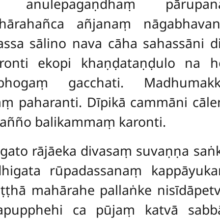
a anulepagaṇdhaṃ pārupana
ārahañca añjanaṃ nāgabhavanat
ssa sālino nava cāha sahassāni di
ronti ekopi khaṇḍataṇḍulo na h
bhogaṃ gacchati. Madhumak
 paharanti. Dīpikā cammāni cālen
rañño balikammaṃ karonti.
gato rājāeka divasaṃ suvaṇṇa saṅ
higata rūpadassanaṃ kappāyuka
eṭṭhā mahārahe pallaṅke nisīdāpetv
apupphehi ca pūjaṃ katvā sabbā