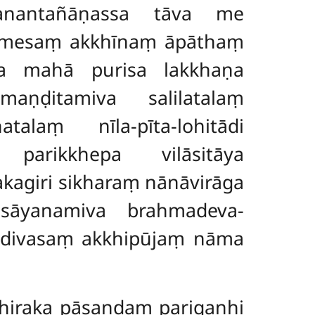
 anantañāṇassa tāva me
imesaṃ akkhīnaṃ āpāthaṃ
ṃsa mahā purisa lakkhaṇa
maṇḍitamiva salilatalaṃ
atalaṃ nīla-pīta-lohitādi
parikkhepa vilāsitāya
akagiri sikharaṃ nānāvirāga
asāyanamiva brahmadeva-
adivasaṃ akkhipūjaṃ nāma
āhiraka pāsaṇḍaṃ parigaṇhi