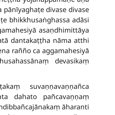
sa pānīyaghaṭe divase divase
aṭe bhikkhusaṅghassa adāsi
gamahesiyā asaṇdhimittāya
atā dantakaṭṭha nāma atthi
yena rañño ca aggamahesiyā
khusahassānaṃ devasikaṃ
ṭakaṃ suvaṇṇavaṇṇañca
nta dahato pañcavaṇṇaṃ
ṃdibbañcajānakaṃ āharanti