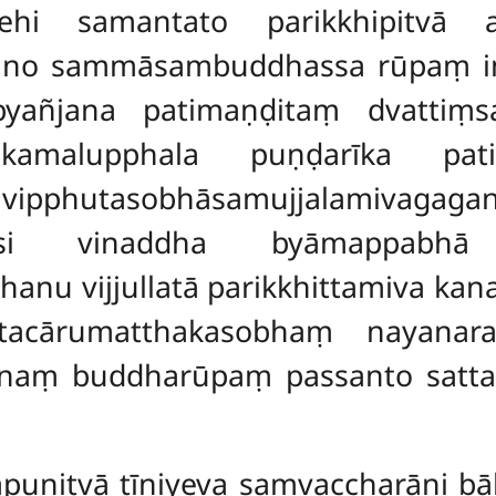
sehi samantato parikkhipitvā
tino sammāsambuddhassa rūpaṃ 
nubyañjana patimaṇḍitaṃ dvatti
 kamalupphala puṇḍarīka pati
vipphutasobhāsamujjalamivagagan
ṃsi vinaddha byāmappabhā 
nu vijjullatā parikkhittamiva kan
litacārumatthakasobhaṃ nayanar
naṃ buddharūpaṃ passanto satt
āpuṇitvā tīṇiyeva saṃvaccharāni b