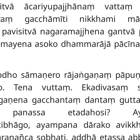
gitvā ācariyupajjhānaṃ
vattaṃ 
raṃ gacchāmīti nikkhami māt
pavisitvā nagaramajjhena gantvā 
amayena asoko dhammarājā pācīna
odho sāmaṇero rājaṅgaṇaṃ pāpuṇi
. Tena vuttaṃ. Ekadivasaṃ sī
gaṇena gacchantaṃ dantaṃ guttaṃ
vā panassa etadahosi? 
ṭibhāgo, ayampana dārako avikkhit
āraṇañca sobhati, addhā etassa a