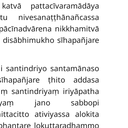
katvā pattacīvaramādāya
u nivesanaṭṭhānañcassa
pācīnadvārena nikkhamitvā
 disābhimukho sīhapañjare
 santindriyo santamānaso
hapañjare ṭhito addasa
 santindriyaṃ iriyāpatha
Ayaṃ jano sabbopi
tacitto ativiyassa alokita
bbhantare lokuttaradhammo