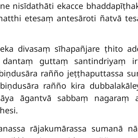
ne nisīdathāti ekacce bhaddapīṭha
ā natthi etesaṃ antesāroti ñatvā 
eka divasaṃ sīhapañjare ṭhito a
 dantaṃ guttaṃ santindriyaṃ i
iṇdusāra rañño jeṭṭhaputtassa su
biṇdusāra rañño kira dubbalakāl
ahāya āgantvā sabbaṃ nagaraṃ a
esi.
nassa rājakumārassa sumanā nā