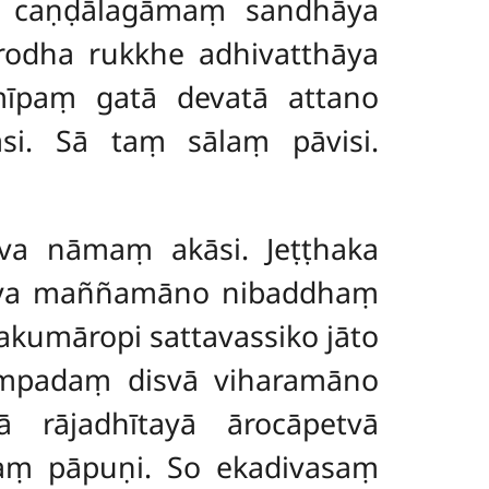
aṃ caṇḍālagāmaṃ sandhāya
rodha rukkhe adhivatthāya
mīpaṃ gatā devatā attano
si. Sā taṃ sālaṃ pāvisi.
eva nāmaṃ akāsi. Jeṭṭhaka
 viya maññamāno nibaddhaṃ
hakumāropi sattavassiko jāto
ampadaṃ disvā viharamāno
ā rājadhītayā ārocāpetvā
aṃ pāpuṇi. So ekadivasaṃ