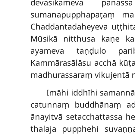
devasikameva panass
sumanapupphapaṭaṃ mah
Chaddantadaheyeva uṭṭhita
Mūsikā nitthusa kaṇe ka
ayameva taṇḍulo pari
Kammārasālāsu acchā kūṭaṃ
madhurassaraṃ vikujentā 
Imāhi iddhīhi samannā
catunnaṃ buddhānaṃ ad
ānayitvā setacchattassa h
thalaja pupphehi suvaṇṇ