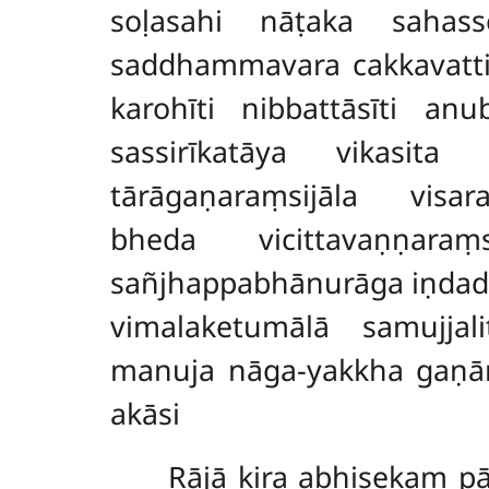
soḷasahi nāṭaka sahas
saddhammavara cakkavat
karohīti nibbattāsīti a
sassirīkatāya vikasita
tārāgaṇaraṃsijāla visara
bheda vicittavaṇṇara
sañjhappabhānurāga iṇdadha
vimalaketumālā samujja
manuja nāga-yakkha gaṇā
akāsi
Rājā kira abhisekaṃ p