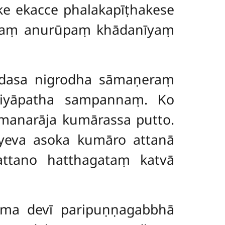
ke ekacce phalakapīṭhakese
tesaṃ anurūpaṃ khādanīyaṃ
ddasa nigrodha sāmaṇeraṃ
riyāpatha sampannaṃ. Ko
manarāja kumārassa putto.
eyeva asoka kumāro attanā
ttano hatthagataṃ katvā
ma devī paripuṇṇagabbhā