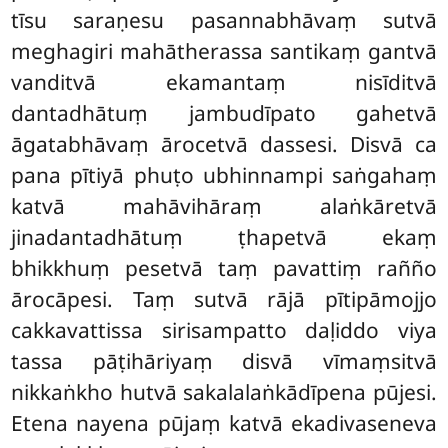
tīsu saraṇesu pasannabhāvaṃ sutvā
meghagiri mahātherassa santikaṃ gantvā
vanditvā ekamantaṃ nisīditvā
dantadhātuṃ jambudīpato gahetvā
āgatabhāvaṃ ārocetvā dassesi. Disvā ca
pana pītiyā phuṭo ubhinnampi saṅgahaṃ
katvā mahāvihāraṃ alaṅkāretvā
jinadantadhātuṃ ṭhapetvā ekaṃ
bhikkhuṃ pesetvā taṃ pavattiṃ rañño
ārocāpesi. Taṃ sutvā rājā pītipāmojjo
cakkavattissa sirisampatto daḷiddo viya
tassa pāṭihāriyaṃ disvā vīmaṃsitvā
nikkaṅkho hutvā sakalalaṅkādīpena pūjesi.
Etena nayena pūjaṃ katvā ekadivaseneva