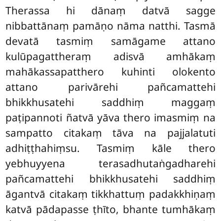
Therassa hi dānaṃ datvā sagge
nibbattānaṃ pamāṇo nāma natthi. Tasmā
devatā tasmiṃ samāgame attano
kulūpagattheraṃ adisvā amhākaṃ
mahākassapatthero kuhinti olokento
attano parivārehi pañcamattehi
bhikkhusatehi saddhiṃ maggaṃ
paṭipannoti ñatvā yāva thero imasmiṃ na
sampatto citakaṃ tāva na pajjalatuti
adhiṭṭhahiṃsu. Tasmiṃ kāle thero
yebhuyyena terasadhutaṅgadharehi
pañcamattehi bhikkhusatehi saddhiṃ
āgantvā citakaṃ tikkhattuṃ padakkhiṇaṃ
katvā pādapasse ṭhīto, bhante tumhākaṃ