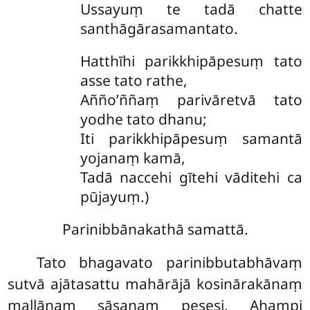
Ussayuṃ te tadā chatte
santhāgārasamantato.
Hatthīhi parikkhipāpesuṃ tato
asse tato rathe,
Añño’ññaṃ parivāretvā tato
yodhe tato dhanu;
Iti parikkhipāpesuṃ samantā
yojanaṃ kamā,
Tadā naccehi gītehi vāditehi ca
pūjayuṃ.)
Parinibbānakathā samattā.
Tato bhagavato parinibbutabhāvaṃ
sutvā ajātasattu mahārājā kosinārakānaṃ
mallānaṃ sāsanaṃ pesesi. Ahampi