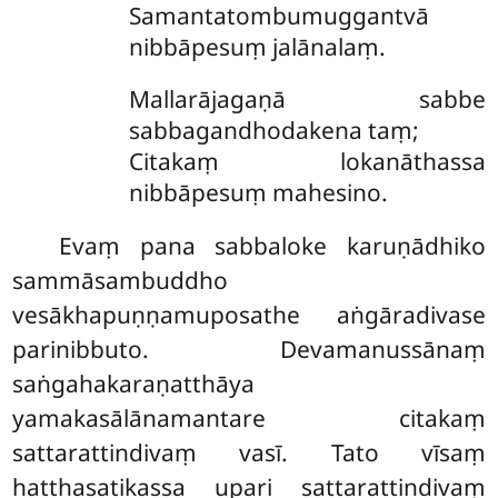
Samantatombumuggantvā
nibbāpesuṃ jalānalaṃ.
Mallarājagaṇā sabbe
sabbagandhodakena taṃ;
Citakaṃ lokanāthassa
nibbāpesuṃ mahesino.
Evaṃ pana sabbaloke karuṇādhiko
sammāsambuddho
vesākhapuṇṇamuposathe aṅgāradivase
parinibbuto. Devamanussānaṃ
saṅgahakaraṇatthāya
yamakasālānamantare citakaṃ
sattarattindivaṃ vasī. Tato vīsaṃ
hatthasatikassa upari sattarattindivaṃ