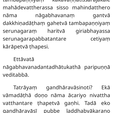
mahādevattherassa sisso mahindatthero
nāma nāgabhavanaṃ gantvā
dakkhiṇadāṭhaṃ gahetvā tambapaṇṇiyaṃ
serunagaraṃ haritvā giriabhayassa
serunagarapabbatantare cetiyaṃ
kārāpetvā ṭhapesi.
Ettāvatā
nāgabhavanadantadhātukathā paripuṇṇā
veditabbā.
Tatrāyaṃ gandhāravāsinoti? Ekā
vāmadāṭhā doṇo nāma ācariyo nivattha
vatthantare ṭhapetvā gaṇhi. Tadā eko
gandhāravāsī pubbe laddhabyākaraṇo