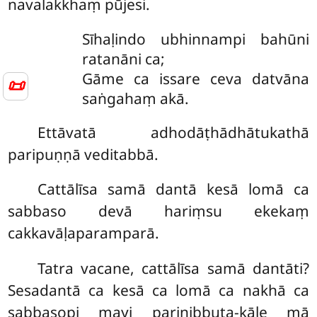
navalakkhaṃ pūjesi.
Sīhaḷindo ubhinnampi bahūni
ratanāni ca;
Gāme ca issare ceva datvāna
📜
saṅgahaṃ akā.
Ettāvatā adhodāṭhādhātukathā
paripuṇṇā veditabbā.
Cattālīsa samā dantā kesā lomā ca
sabbaso devā hariṃsu ekekaṃ
cakkavāḷaparamparā.
Tatra vacane, cattālīsa samā dantāti?
Sesadantā ca kesā ca lomā ca nakhā ca
sabbasopi mayi parinibbuta-kāle
mā