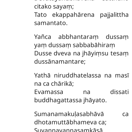
citako sayaṃ;
Tato ekappahārena pajjalittha
samantato.
Yañca abbhantaraṃ dussaṃ
yaṃ dussaṃ sabbabāhiraṃ
Dusse dveva na jhāyiṃsu tesaṃ
dussānamantare;
Yathā niruddhatelassa na masī
na ca chārikā;
Evamassa na dissati
buddhagattassa jhāyato.
Sumanamakuḷasabhāvā ca
dhotamuttābhameva ca;
Suvaṇṇavaṇṇasaṃkāsā