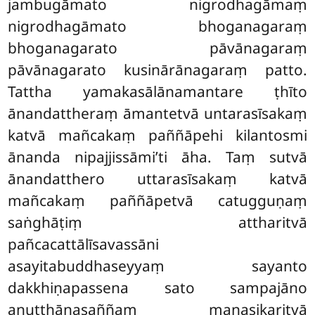
jambugāmato nigrodhagāmaṃ
nigrodhagāmato bhoganagaraṃ
bhoganagarato pāvānagaraṃ
pāvānagarato kusinārānagaraṃ patto.
Tattha yamakasālānamantare ṭhīto
ānandattheraṃ āmantetvā untarasīsakaṃ
katvā mañcakaṃ paññāpehi kilantosmi
ānanda nipajjissāmi’ti āha. Taṃ sutvā
ānandatthero uttarasīsakaṃ katvā
mañcakaṃ paññāpetvā catugguṇaṃ
saṅghāṭiṃ attharitvā
pañcacattālīsavassāni
asayitabuddhaseyyaṃ sayanto
dakkhiṇapassena sato sampajāno
anuṭṭhānasaññaṃ manasikaritvā