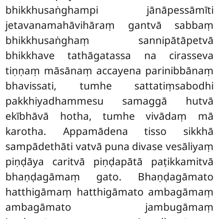
bhikkhusaṅghampi jānāpessāmīti
jetavanamahāvihāraṃ gantvā sabbaṃ
bhikkhusaṅghaṃ sannipātāpetvā
bhikkhave tathāgatassa na cirasseva
tiṇṇaṃ māsānaṃ accayena parinibbānaṃ
bhavissati, tumhe sattatiṃsabodhi
pakkhiyadhammesu samaggā hutvā
ekībhāvā hotha, tumhe vivādaṃ mā
karotha. Appamādena tisso sikkhā
sampādethāti vatvā puna divase vesāliyaṃ
piṇḍāya caritvā piṇḍapātā paṭikkamitvā
bhaṇḍagāmaṃ gato. Bhaṇḍagāmato
hatthigāmaṃ hatthigāmato ambagāmaṃ
ambagāmato jambugāmaṃ