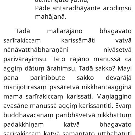
Pāde antaradhāyante arodiṃsu
mahājanā.
Tadā mallarājāno bhagavato
sarīrakiccaṃ karissāmāti vatvā
nānāvatthābharaṇāni nivāsetvā
parivārayiṃsu. Tato rājāno manussā ca
aggiṃ dātuṃ ārahiṃsu. Tadā sakko? Mayi
pana parinibbute sakko devarājā
maṇijotirasaṃ pasāretvā nikkhantaagginā
mama sarīrakiccaṃ karissati. Maṇiaggino
avasāne manussā aggiṃ karissantiti. Evaṃ
buddhavacanaṃ paribhāvetvā nikkhattuṃ
padakkhiṇaṃ katvā bhagavato
sarīrakiccaṃ katvā samantato uṭṭhahatuti