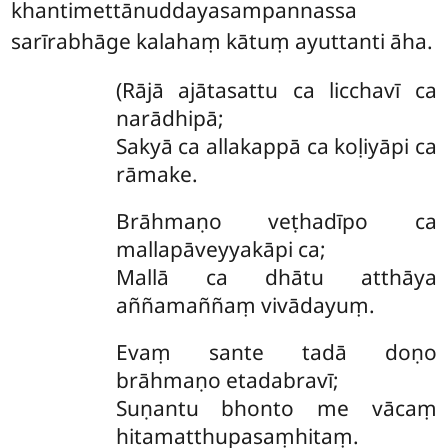
khantimettānuddayasampannassa
sarīrabhāge kalahaṃ kātuṃ ayuttanti āha.
(Rājā ajātasattu ca licchavī ca
narādhipā;
Sakyā ca allakappā ca koḷiyāpi ca
rāmake.
Brāhmaṇo veṭhadīpo ca
mallapāveyyakāpi ca;
Mallā ca dhātu atthāya
aññamaññaṃ vivādayuṃ.
Evaṃ
sante tadā doṇo
brāhmaṇo etadabravī;
Suṇantu bhonto me vācaṃ
hitamatthupasaṃhitaṃ.