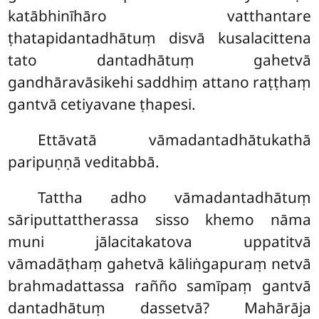
katābhinīhāro vatthantare
ṭhatapidantadhātuṃ disvā kusalacittena
tato dantadhātuṃ gahetvā
gandhāravāsikehi saddhiṃ attano raṭṭhaṃ
gantvā cetiyavane ṭhapesi.
Ettāvatā vāmadantadhātukathā
paripuṇṇā veditabbā.
Tattha adho vāmadantadhātuṃ
sāriputtattherassa sisso khemo nāma
muni jālacitakatova uppatitvā
vāmadāṭhaṃ gahetvā kāliṅgapuraṃ netvā
brahmadattassa rañño samīpaṃ gantvā
dantadhātuṃ dassetvā? Mahārāja