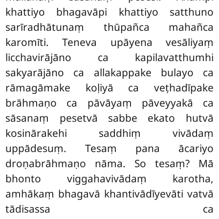
khattiyo bhagavāpi khattiyo satthuno
sarīradhātunaṃ thūpañca mahañca
karomīti. Teneva upāyena vesāliyaṃ
licchavirājāno ca kapilavatthumhi
sakyarājāno ca allakappake bulayo ca
rāmagāmake koḷiyā ca veṭhadīpake
brāhmaṇo ca pāvāyaṃ pāveyyakā ca
sāsanaṃ pesetvā sabbe ekato hutvā
kosinārakehi saddhiṃ vivādaṃ
uppādesuṃ. Tesaṃ pana ācariyo
droṇabrāhmaṇo nāma. So tesaṃ? Mā
bhonto viggahavivādaṃ karotha,
amhākaṃ bhagavā khantivādīyevāti vatvā
tādisassa ca