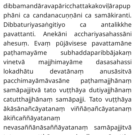
dibbamandāravapāricchattakakoviḷārapup
phāni ca candanacuṇṇāni ca samākiranti.
Dibbaturiyasaṅgitiyo ca antalikkhe
pavattanti. Anekāni acchariyasahassāni
ahesuṃ. Evaṃ pūjāvisese pavattamāne
paṭhamayāme subhaddaparibbājakaṃ
vinetvā majjhimayāme dasasahassi
lokadhātu devatānaṃ anusāsitvā
pacchimayāmāvasāne paṭhamajjhānaṃ
samāpajjitvā tato vuṭṭhāya dutiyajjhānaṃ
catutthajjhānaṃ samāpajji. Tato vuṭṭhāya
ākāsānañcāyatanaṃ viññāṇañcāyatanaṃ
ākiñcaññāyatanaṃ
nevasaññānāsaññāyatanaṃ samāpajjitvā