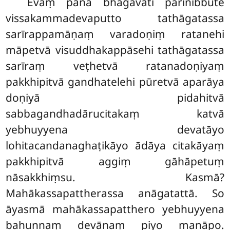
Evaṃ pana bhagavati parinibbute
vissakammadevaputto tathāgatassa
sarīrappamāṇaṃ varadoṇiṃ ratanehi
māpetvā visuddhakappāsehi tathāgatassa
sarīraṃ veṭhetvā ratanadoṇiyaṃ
pakkhipitvā gandhatelehi pūretvā aparāya
doṇiyā pidahitvā
sabbagandhadārucitakaṃ katvā
yebhuyyena devatāyo
lohitacandanaghaṭikāyo ādāya citakāyaṃ
pakkhipitvā aggiṃ gāhāpetuṃ
nāsakkhiṃsu. Kasmā?
Mahākassapattherassa anāgatattā. So
āyasmā mahākassapatthero yebhuyyena
bahunnaṃ devānaṃ piyo manāpo.