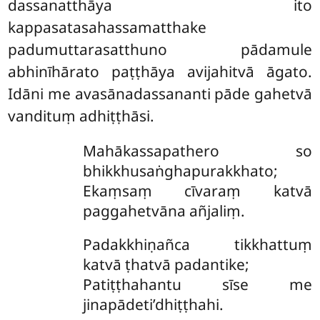
dassanatthāya ito
kappasatasahassamatthake
padumuttarasatthuno pādamule
abhinīhārato paṭṭhāya avijahitvā āgato.
Idāni me avasānadassananti pāde gahetvā
vandituṃ adhiṭṭhāsi.
Mahākassapathero so
bhikkhusaṅghapurakkhato;
Ekaṃsaṃ cīvaraṃ katvā
paggahetvāna añjaliṃ.
Padakkhiṇañca tikkhattuṃ
katvā ṭhatvā padantike;
Patiṭṭhahantu sīse me
jinapādeti’dhiṭṭhahi.