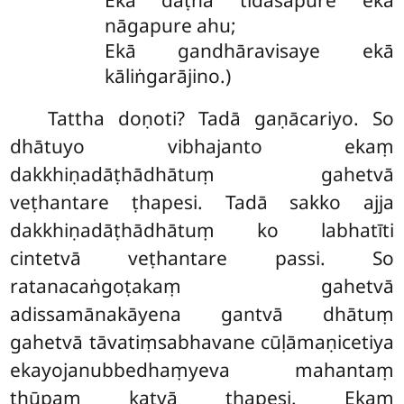
nāgapure ahu;
Ekā gandhāravisaye ekā
kāliṅgarājino.)
Tattha
doṇoti? Tadā gaṇācariyo. So
dhātuyo vibhajanto ekaṃ
dakkhiṇadāṭhādhātuṃ gahetvā
veṭhantare ṭhapesi. Tadā sakko ajja
dakkhiṇadāṭhādhātuṃ ko labhatīti
cintetvā veṭhantare passi. So
ratanacaṅgoṭakaṃ gahetvā
adissamānakāyena gantvā dhātuṃ
gahetvā tāvatiṃsabhavane cūḷāmaṇicetiya
ekayojanubbedhaṃyeva mahantaṃ
thūpaṃ katvā ṭhapesi. Ekaṃ