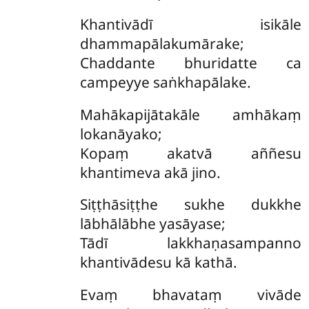
Khantivādī isikāle
dhammapālakumārake;
Chaddante bhuridatte ca
campeyye saṅkhapālake.
Mahākapijātakāle amhākaṃ
lokanāyako;
Kopaṃ akatvā aññesu
khantimeva akā jino.
Siṭṭhāsiṭṭhe sukhe dukkhe
lābhālābhe yasāyase;
Tādī lakkhaṇasampanno
khantivādesu kā kathā.
Evaṃ bhavataṃ vivāde