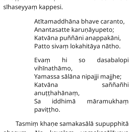
sīhaseyyaṃ kappesi.
Atītamaddhāna bhave caranto,
Anantasatte karuṇāyupeto;
Katvāna puññāni anappakāni,
Patto sivaṃ lokahitāya nātho.
Evaṃ
hi so dasabalopi
vihīnathāmo,
Yamassa sālāna nipajji majjhe;
Katvāna saññañhi
anuṭṭhahānaṃ,
Sa iddhimā māramukhaṃ
paviṭṭho.
Tasmiṃ khaṇe samakasālā supupphitā