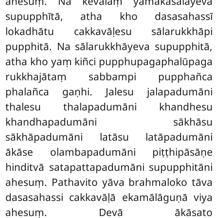
ahesuṃ. Na kevalaṃ yamakasālāyeva
supupphītā, atha kho dasasahassī
lokadhātu cakkavāḷesu sālarukkhāpi
pupphitā. Na sālarukkhāyeva supupphitā,
atha kho yaṃ kiñci pupphupagaphalūpaga
rukkhajātaṃ sabbampi pupphañca
phalañca gaṇhi. Jalesu jalapadumāni
thalesu thalapadumāni khandhesu
khandhapadumāni sākhāsu
sākhāpadumāni latāsu latāpadumāni
ākāse olambapadumāni piṭṭhipāsāṇe
hinditvā satapattapadumāni supupphitāni
ahesuṃ. Pathavito yāva brahmaloko tāva
dasasahassi cakkavāḷā ekamālāguṇā viya
ahesuṃ. Devā ākāsato