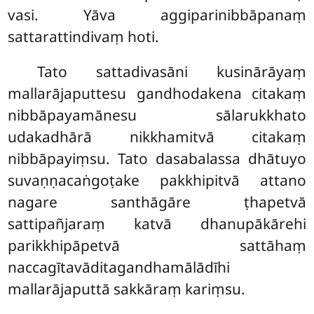
vasi. Yāva aggiparinibbāpanaṃ
sattarattindivaṃ hoti.
Tato sattadivasāni kusinārāyaṃ
mallarājaputtesu gandhodakena citakaṃ
nibbāpayamānesu sālarukkhato
udakadhārā nikkhamitvā citakaṃ
nibbāpayiṃsu. Tato dasabalassa dhātuyo
suvaṇṇacaṅgoṭake pakkhipitvā attano
nagare santhāgāre ṭhapetvā
sattipañjaraṃ katvā dhanupākārehi
parikkhipāpetvā sattāhaṃ
naccagītavāditagandhamālādīhi
mallarājaputtā sakkāraṃ kariṃsu.