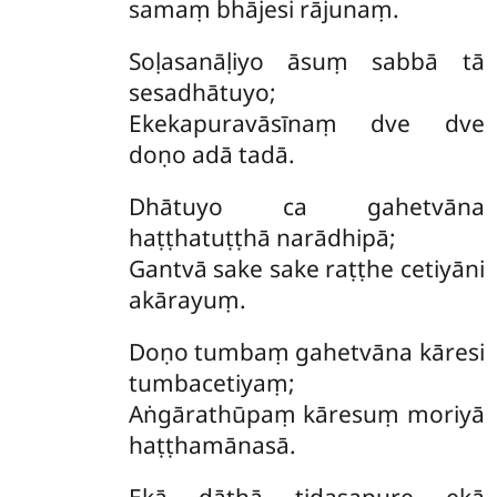
samaṃ bhājesi rājunaṃ.
Soḷasanāḷiyo āsuṃ sabbā tā
sesadhātuyo;
Ekekapuravāsīnaṃ dve dve
doṇo adā tadā.
Dhātuyo ca gahetvāna
haṭṭhatuṭṭhā narādhipā;
Gantvā sake sake raṭṭhe cetiyāni
akārayuṃ.
Doṇo tumbaṃ gahetvāna kāresi
tumbacetiyaṃ;
Aṅgārathūpaṃ kāresuṃ moriyā
haṭṭhamānasā.
Ekā dāṭhā tidasapure ekā