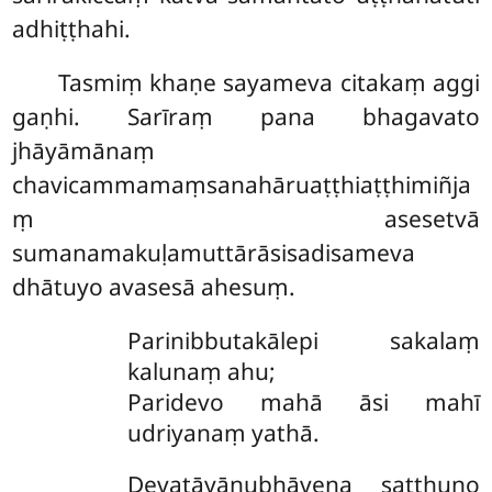
adhiṭṭhahi.
Tasmiṃ khaṇe sayameva citakaṃ aggi
gaṇhi. Sarīraṃ pana bhagavato
jhāyāmānaṃ
chavicammamaṃsanahāruaṭṭhiaṭṭhimiñja
ṃ asesetvā
sumanamakuḷamuttārāsisadisameva
dhātuyo avasesā ahesuṃ.
Parinibbutakālepi sakalaṃ
kalunaṃ ahu;
Paridevo mahā āsi mahī
udriyanaṃ yathā.
Devatāyānubhāvena satthuno