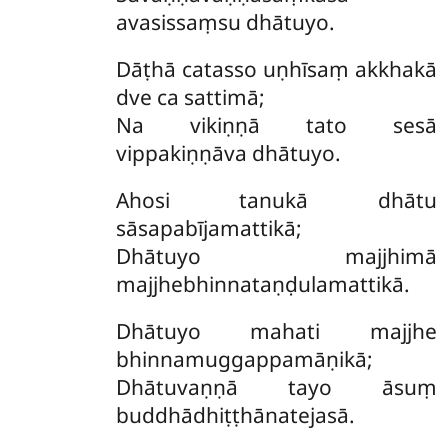
avasissaṃsu dhātuyo.
Dāṭhā catasso uṇhīsaṃ akkhakā
dve ca sattimā;
Na vikiṇṇā tato sesā
vippakiṇṇāva dhātuyo.
Ahosi tanukā dhātu
sāsapabījamattikā;
Dhātuyo majjhimā
majjhebhinnataṇḍulamattikā.
Dhātuyo
mahati majjhe
bhinnamuggappamāṇikā;
Dhātuvaṇṇā tayo āsuṃ
buddhādhiṭṭhānatejasā.