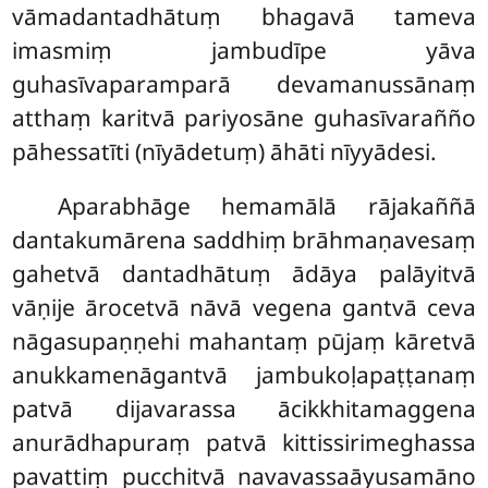
vāmadantadhātuṃ bhagavā tameva
imasmiṃ jambudīpe yāva
guhasīvaparamparā devamanussānaṃ
atthaṃ karitvā pariyosāne guhasīvarañño
pāhessatīti (nīyādetuṃ) āhāti nīyyādesi.
Aparabhāge hemamālā rājakaññā
dantakumārena saddhiṃ brāhmaṇavesaṃ
gahetvā dantadhātuṃ ādāya palāyitvā
vāṇije ārocetvā nāvā vegena gantvā ceva
nāgasupaṇṇehi mahantaṃ pūjaṃ kāretvā
anukkamenāgantvā jambukoḷapaṭṭanaṃ
patvā dijavarassa ācikkhitamaggena
anurādhapuraṃ patvā kittissirimeghassa
pavattiṃ pucchitvā navavassaāyusamāno