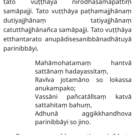
tato vuṭṭhāya nirodhasamāpattiṃ
samāpajji. Tato vuṭṭhāya paṭhamajjhānaṃ
dutiyajjhānaṃ tatiyajjhānaṃ
catutthajjhānañca samāpajji. Tato vuṭṭhāya
etthantarato anupādisesanibbānadhātuyā
parinibbāyi.
Mahāmohatamaṃ hantvā
sattānaṃ hadayassitaṃ,
Ravīva jotamāno so lokassa
anukampako;
Vassāni
pañcatālīsaṃ katvā
sattahitaṃ bahuṃ,
Adhunā aggikkhandhova
parinibbāyi so jino.