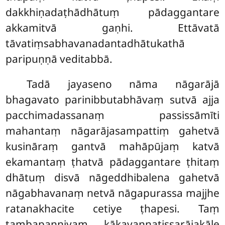
dakkhiṇadaṭhādhātuṃ pādaggantare
akkamitvā gaṇhi. Ettāvatā
tāvatiṃsabhavanadantadhātukathā
paripuṇṇā veditabbā.
Tadā jayaseno nāma nāgarājā
bhagavato parinibbutabhāvaṃ sutvā ajja
pacchimadassanaṃ passissāmīti
mahantaṃ nāgarājasampattiṃ gahetvā
kusināraṃ gantvā mahāpūjaṃ katvā
ekamantaṃ ṭhatvā pādaggantare ṭhitaṃ
dhātuṃ disvā nāgeddhibalena gahetvā
nāgabhavanaṃ netvā nāgapurassa majjhe
ratanakhacite cetiye ṭhapesi. Taṃ
tambapaṇṇiyaṃ kākavaṇṇatissarājakāle