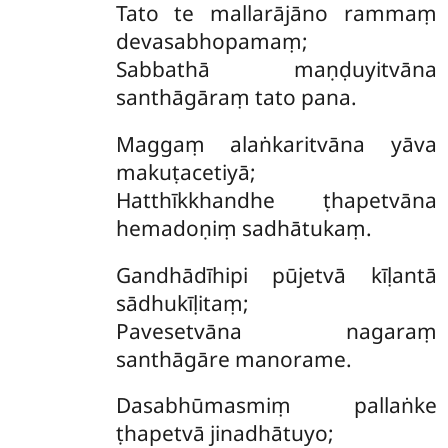
Tato te mallarājāno rammaṃ
devasabhopamaṃ;
Sabbathā maṇḍuyitvāna
santhāgāraṃ tato pana.
Maggaṃ
alaṅkaritvāna yāva
makuṭacetiyā;
Hatthīkkhandhe ṭhapetvāna
hemadoṇiṃ sadhātukaṃ.
Gandhādīhipi pūjetvā kīḷantā
sādhukīḷitaṃ;
Pavesetvāna nagaraṃ
santhāgāre manorame.
Dasabhūmasmiṃ pallaṅke
ṭhapetvā jinadhātuyo;