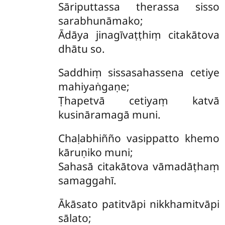
Sāriputtassa therassa sisso
sarabhunāmako;
Ādāya jinagīvaṭṭhiṃ citakātova
dhātu so.
Saddhiṃ sissasahassena cetiye
mahiyaṅgaṇe;
Ṭhapetvā cetiyaṃ katvā
kusināramagā muni.
Chaḷabhiñño vasippatto khemo
kāruṇiko muni;
Sahasā citakātova vāmadāṭhaṃ
samaggahī.
Ākāsato patitvāpi nikkhamitvāpi
sālato;