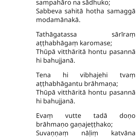
sampahāro na sādhuko;
Sabbeva sahitā hotha samaggā
modamānakā.
Tathāgatassa sārīraṃ
aṭṭhabhāgaṃ karomase;
Thūpā vitthāritā hontu pasannā
hi bahujjanā.
Tena hi vibhajehi tvaṃ
aṭṭhabhāgantu brāhmaṇa;
Thūpā vitthāritā hontu pasannā
hi bahujjanā.
Evaṃ vutte tadā doṇo
brāhmaṇo gaṇajeṭṭhako;
Suvaṇṇaṃ nāḷiṃ katvāna