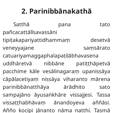
2.
Parinibbānakathā
Satthā pana tato
pañcacattālīsavassāni
tipiṭakapariyattidhammaṃ desetvā
veneyyajane saṃsārato
catuariyamaggaphalapaṭilābhavasena
uddhāretvā nibbāne patiṭṭhāpetvā
pacchime kāle vesālinagaraṃ upanissāya
cāpālacetiyaṃ nissāya viharanto mārena
parinibbānatthāya ārādhito sato
sampajāno āyusaṅkhāre vissajjesi. Tassa
vissaṭṭhabhāvaṃ ānandoyeva aññāsi.
Añño kocipi jānanto nāma natthi. Tasmā