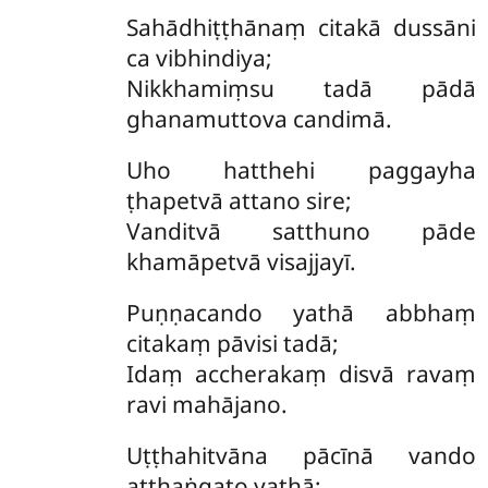
Sahādhiṭṭhānaṃ citakā dussāni
ca vibhindiya;
Nikkhamiṃsu tadā pādā
ghanamuttova candimā.
Uho hatthehi paggayha
ṭhapetvā attano sire;
Vanditvā satthuno pāde
khamāpetvā visajjayī.
Puṇṇacando yathā abbhaṃ
citakaṃ pāvisi tadā;
Idaṃ accherakaṃ disvā ravaṃ
ravi mahājano.
Uṭṭhahitvāna pācīnā vando
atthaṅgato yathā;