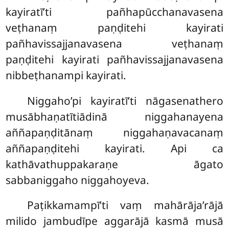
kayiratī’ti pañhapūcchanavasena
veṭhanaṃ paṇḍitehi kayirati
pañhavissajjanavasena veṭhanaṃ
paṇḍitehi kayirati pañhavissajjanavasena
nibbeṭhanampi kayirati.
Niggaho’pi kayiratī’ti nāgasenathero
musābhaṇatītiādinā niggahanayena
aññapaṇḍitānaṃ niggahaṇavacanaṃ
aññapaṇḍitehi kayirati. Api ca
kathāvathuppakaraṇe āgato
sabbaniggaho niggahoyeva.
Paṭikkamampī’ti vaṃ mahārāja’rājā
milido jambudīpe aggarājā kasmā musā