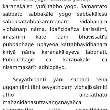
karaṇakāle’ti yuñjitabbo yogo. Samantato
sabbato sabbakāle yogo sabbakālesu
sabbakattabbakammānaṃ vidahanaṃ
vidhānaṃ nāma. Idañcidañca karissāmi,
imasmiṃ kate idaṃ bhavissatī’ti
pubbabhāge upāyena kattabbavidhānaṃ
kiriyā nāma karaṇakāleyeva labbhati.
Pubbabhāge ca karaṇakāle ca
nisammakārīti adhippāyo.
Seyyathīdanti yāni sathāni tena
uggahitāni tāni seyyathidaṃ vibhajissāmīti
atho anekathato
mahanidānasuttavaṇṇanāyañca
evamevatho vutto’ seyyathidaṃ