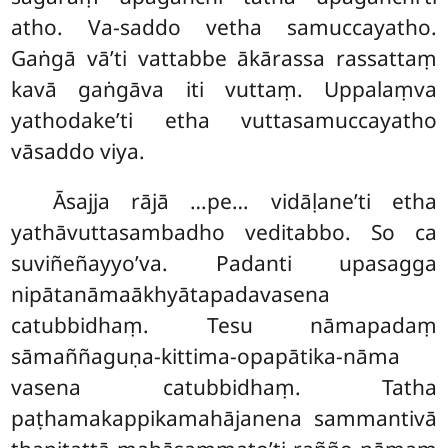
atho. Va-saddo
vetha samuccayatho.
Gaṅgā vā’ti vattabbe ākārassa rassattaṃ
kavā gaṅgāva iti vuttaṃ. Uppalaṃva
yathodake’ti etha vuttasamuccayatho
vāsaddo viya.
Āsajja rājā …pe… vidāḷane’ti etha
yathāvuttasambadho veditabbo. So ca
suviñeñayyo’va. Padanti upasagga
nipātanāmaākhyātapadavasena
catubbidhaṃ. Tesu nāmapadaṃ
sāmaññaguṇa-kittima-opapātika-nāma
vasena catubbidhaṃ. Tatha
paṭhamakappikamahājanena sammantivā