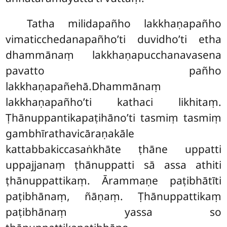
Tatha milidapañho lakkhaṇapañho
vimaticchedanapañho’ti duvidho’ti etha
dhammānaṃ lakkhaṇapucchanavasena
pavatto pañho
lakkhaṇapañehā.Dhammānaṃ
lakkhaṇapañho’ti kathaci likhitaṃ.
Ṭhānuppantikapaṭihāno’ti tasmiṃ tasmiṃ
gambhīrathavicāraṇakāle
kattabbakiccasaṅkhāte ṭhāne uppatti
uppajjanaṃ ṭhānuppatti sā assa athiti
ṭhānuppattikaṃ. Ārammaṇe paṭibhātīti
paṭibhānaṃ, ñāṇaṃ. Ṭhānuppattikaṃ
paṭibhānaṃ yassa so