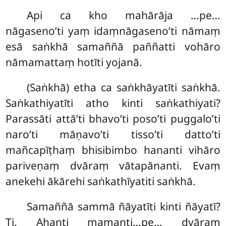
Api
ca kho mahārāja …pe…
nāgaseno’ti yaṃ idaṃnāgaseno’ti nāmaṃ
esā saṅkhā samaññā paññatti vohāro
nāmamattaṃ hotīti yojanā.
(Saṅkhā) etha ca saṅkhāyatīti saṅkhā.
Saṅkathiyatīti atho kinti saṅkathiyati?
Parassāti attā’ti bhavo’ti poso’ti puggalo’ti
naro’ti māṇavo’ti tisso’ti datto’ti
mañcapīṭhaṃ bhisibimbo hananti vihāro
pariveṇaṃ dvāraṃ vātapānanti. Evaṃ
anekehi ākārehi saṅkathīyatiti saṅkhā.
Samaññā sammā ñāyatīti kinti ñāyatī?
Ti. Ahanti mamanti…pe… dvāraṃ