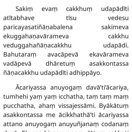
Sakiṃ evaṃ cakkhuṃ udapādīti
atītabhave tīsu vedesu
paricayasatiñāṇabalena sakimeva
ekuggahaṇavārameva cakkhu
veduggahañāṇacakkhu udapādi.
Bahutaraṃ avacāpevā ekavārameva
vadāpevā dhāretuṃ asakkontassa
ñāṇacakkhu udapādīti adhippāyo.
Ācariyassa anuyogaṃ davā’ti’ācariya,
tumhehi yaṃ yaṃ icchatha, taṃ taṃ maṃ
pucchatha, ahaṃ vissajessāmi. Byākātuṃ
asakkontassa me ācikkhathā’ti ācariyassa
attano anuyogaṃ anuyuñjanaṃ codanaṃ