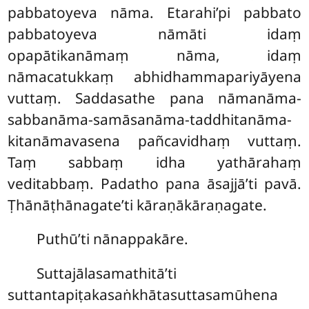
pabbatoyeva nāma. Etarahi’pi pabbato
pabbatoyeva nāmāti idaṃ
opapātikanāmaṃ nāma, idaṃ
nāmacatukkaṃ abhidhammapariyāyena
vuttaṃ. Saddasathe pana nāmanāma-
sabbanāma-samāsanāma-taddhitanāma-
kitanāmavasena pañcavidhaṃ vuttaṃ.
Taṃ sabbaṃ idha yathārahaṃ
veditabbaṃ. Padatho pana āsajjā’ti pavā.
Ṭhānāṭhānagate’ti kāraṇākāraṇagate.
Puthū’ti nānappakāre.
Suttajālasamathitā’ti
suttantapiṭakasaṅkhātasuttasamūhena