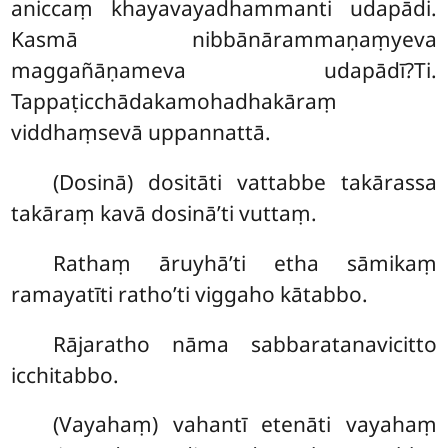
aniccaṃ khayavayadhammanti udapādi.
Kasmā nibbānārammaṇaṃyeva
maggañāṇameva udapādī?Ti.
Tappaṭicchādakamohadhakāraṃ
viddhaṃsevā uppannattā.
(Dosinā) dositāti vattabbe takārassa
takāraṃ kavā dosinā’ti vuttaṃ.
Rathaṃ āruyhā’ti etha sāmikaṃ
ramayatīti ratho’ti viggaho kātabbo.
Rājaratho nāma sabbaratanavicitto
icchitabbo.
(Vayahaṃ) vahantī etenāti vayahaṃ