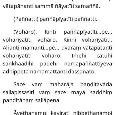
vātapānanti sammā ñāyatīti samaññā.
(Paññatti) paññāpīyatīti paññatti.
(Vohāro). Kinti paññāpīyatīti…pe…
voharīyatīti vohāro. Kinni voharīyatiti.
Ahanti mamanti…pe… dvāraṃ vātapātanti
voharīyatīti vohāro. Imehi catuhi
saṅkhāādīhi padehī nāmapaññattiyeva
adhippetā nāmamattanti dassanato.
Sace vaṃ mahārāja paṇḍitavādā
sallapissasīti vaṃ sace mayā saddhiṃ
paṇḍitānaṃ sallāpena.
Āveṭhanampi kayirati nibbeṭhanampi