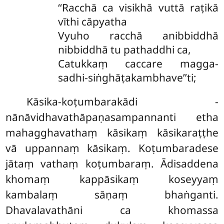
‘‘Racchā ca visikhā vuttā raṭikā
vīthi cāpyatha
Vyuho racchā anibbiddhā
nibbiddhā tu pathaddhi ca,
Catukkaṃ caccare magga-
sadhi-siṅghāṭakambhave’’ti;
Kāsika-koṭumbarakādi -
nānāvidhavathāpaṇasampannanti etha
mahagghavathaṃ kāsikaṃ kāsikaraṭṭhe
vā uppannaṃ kāsikaṃ. Koṭumbaradese
jātaṃ vathaṃ koṭumbaraṃ. Ādisaddena
khomaṃ kappāsikaṃ koseyyaṃ
kambalaṃ sāṇaṃ bhaṅganti.
Dhavalavathāni ca khomassa