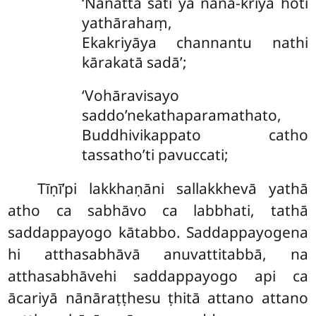
‘Nānattā sati yā nānā-kriyā hoti
yathārahaṃ,
Ekakriyāya channantu nathi
kārakatā sadā’;
‘Vohāravisayo
saddo’nekathaparamathato,
Buddhivikappato catho
tassatho’ti pavuccati;
Tīṇī’pi lakkhaṇāni sallakkhevā yathā
atho ca sabhāvo ca labbhati, tathā
saddappayogo kātabbo. Saddappayogena
hi atthasabhāvā anuvattitabbā, na
atthasabhāvehi saddappayogo api ca
ācariyā nānāraṭṭhesu ṭhitā attano attano