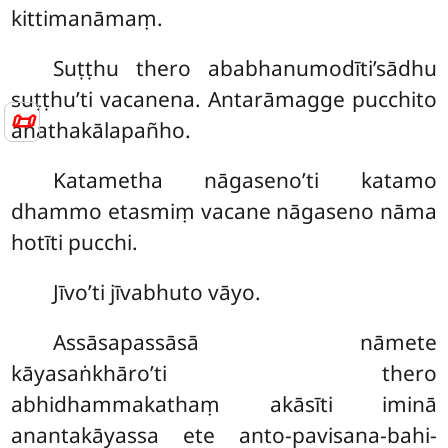
kittimanāmaṃ.
Suṭṭhu thero ababhanumodīti’sādhu
suṭṭhu’ti vacanena. Antarāmagge pucchito
📜
anathakālapañho.
Katametha nāgaseno’ti katamo
dhammo etasmiṃ vacane nāgaseno nāma
hotīti pucchi.
Jīvo’ti jīvabhuto vāyo.
Assāsapassāsā nāmete
kāyasaṅkhāro’ti thero
abhidhammakathaṃ akāsīti iminā
anantakāyassa ete anto-pavisana-bahi-