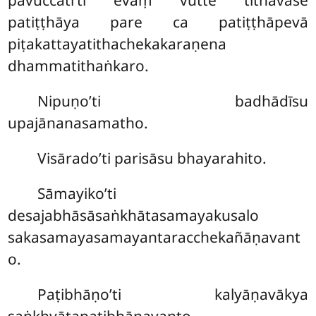
pavuccatī’ti evaṃ vutte tithavāse
patiṭṭhāya pare ca patiṭṭhāpevā
piṭakattayatithachekakaraṇena
dhammatithaṅkaro.
Nipuṇo’ti badhādīsu
upajānanasamatho.
Visārado’ti parisāsu bhayarahito.
Sāmayiko’ti
desajabhāsāsaṅkhātasamayakusalo
sakasamayasamayantaracchekañāṇavant
o.
Paṭibhāṇo’ti kalyāṇavākya
saṅkhyātapaṭibhāṇavanto.