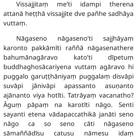
Vissajjitaṃ me’ti idampi therena
attanā heṭṭhā vissajjite dve pañhe sadhāya
vuttaṃ.
Nāgaseno nāgaseno’ti sajjhāyaṃ
karonto pakkāmīti raññā nāgasenathere
bahumānagāravo kato’ti dīpetuṃ
buddhaghosācariyena vuttaṃ agāravo hi
puggalo garuṭṭhāniyaṃ puggalaṃ disvāpi
suvāpi jānivāpi apassanto asuṇanto
ajānanto viya hotīti. Tatrāyaṃ vacanatho?
Āguṃ pāpaṃ na karotīti nāgo. Senti
sayanti etena vādapaccathikā janāti seno
nāgo ca so seno cāti nāgaseno
sāmaññādīsu catusu nāmesu idaṃ