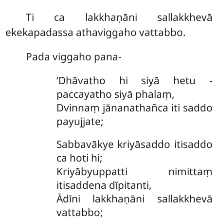
Ti ca lakkhaṇāni sallakkhevā
ekekapadassa athaviggaho vattabbo.
Pada viggaho pana-
‘Dhāvatho hi siyā hetu -
paccayatho siyā phalaṃ,
Dvinnaṃ jānanathañca iti saddo
payujjate;
Sabbavākye kriyāsaddo itisaddo
ca hoti hi;
Kriyābyuppatti nimittaṃ
itisaddena dīpitanti,
Ādīni lakkhaṇāni sallakkhevā
vattabbo;