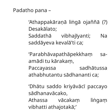
Padatho pana –
‘Athappakāraṇā liṅgā ojaññā (?)
Desakālato;
Saddathā vibhajīyanti; Na
saddāyeva kevalā’ti ca;
‘Parabhāvapathāpekkhaṃ sa-
amādi tu kārakaṃ,
Paccayassa sadhātussa
athabhutantu sādhananti ca;
‘Dhātu saddo kriyāvācī paccayo
sādhanavācako,
Athassa vācakaṃ liṅgaṃ
vibhatti athajotakā;’