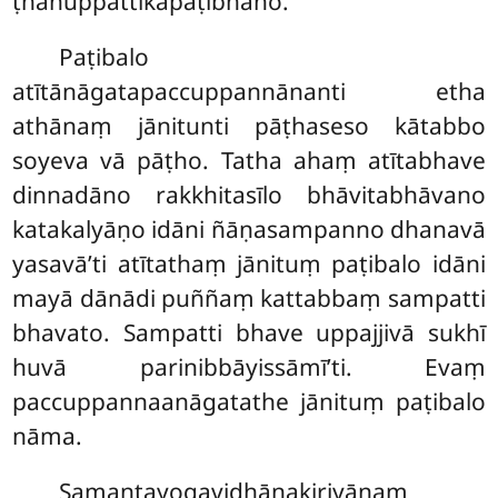
ṭhānuppattikapaṭibhāno.
Paṭibalo
atītānāgatapaccuppannānanti etha
athānaṃ jānitunti pāṭhaseso kātabbo
soyeva vā pāṭho. Tatha ahaṃ atītabhave
dinnadāno rakkhitasīlo bhāvitabhāvano
katakalyāṇo idāni ñāṇasampanno dhanavā
yasavā’ti atītathaṃ jānituṃ paṭibalo idāni
mayā dānādi puññaṃ kattabbaṃ sampatti
bhavato. Sampatti bhave uppajjivā sukhī
huvā parinibbāyissāmī’ti. Evaṃ
paccuppannaanāgatathe jānituṃ paṭibalo
nāma.
Samantayogavidhānakiriyānaṃ