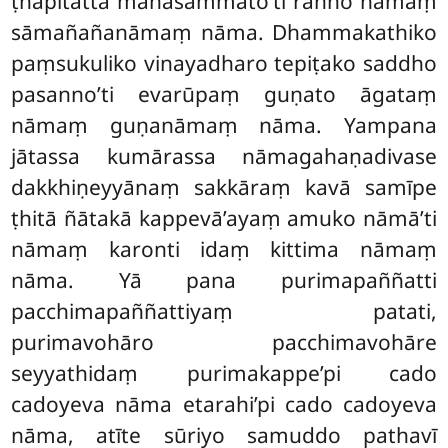
ṭhapitattā mahāsammato’ti rañño nāmaṃ
sāmañañanāmaṃ nāma. Dhammakathiko
paṃsukuliko vinayadharo tepiṭako saddho
pasanno’ti evarūpaṃ guṇato āgataṃ
nāmaṃ guṇanāmaṃ nāma. Yampana
jātassa kumārassa nāmagahaṇadivase
dakkhiṇeyyānaṃ sakkāraṃ kavā samīpe
ṭhitā ñātakā kappevā’ayaṃ amuko nāmā’ti
nāmaṃ karonti idaṃ kittima nāmaṃ
nāma. Yā pana purimapaññatti
pacchimapaññattiyaṃ patati,
purimavohāro pacchimavohāre
seyyathidaṃ purimakappe’pi cado
cadoyeva nāma etarahi’pi cado cadoyeva
nāma, atīte sūriyo samuddo pathavī