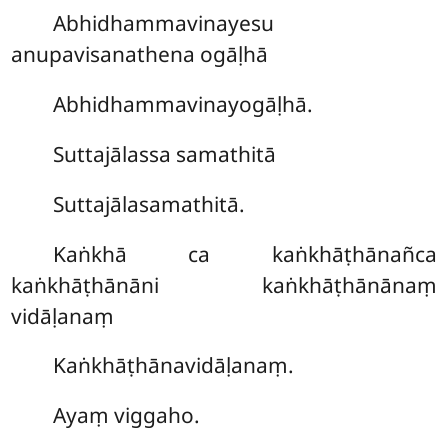
Abhidhammavinayesu
anupavisanathena ogāḷhā
Abhidhammavinayogāḷhā.
Suttajālassa samathitā
Suttajālasamathitā.
Kaṅkhā ca kaṅkhāṭhānañca
kaṅkhāṭhānāni kaṅkhāṭhānānaṃ
vidāḷanaṃ
Kaṅkhāṭhānavidāḷanaṃ.
Ayaṃ viggaho.