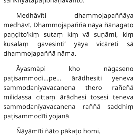
Medhāvīti dhammojapaññāya
medhāvī. Dhammojapaññā nāya ñānagato
paṇḍito’kiṃ sutaṃ kiṃ vā suṇāmi, kiṃ
kusalaṃ gavesinti’ yāya vicāreti sā
dhammojapaññā nāma.
Āyasmāpi kho nāgaseno
paṭisammodi…pe… ārādhesiti yeneva
sammodaniyavacanena thero rañeñā
milidassa cittaṃ ārādhesi tosesi teneva
sammodanīyavacanena raññā saddhiṃ
paṭisammodīti yojanā.
Ñāyāmīti ñāto pākaṭo homi.