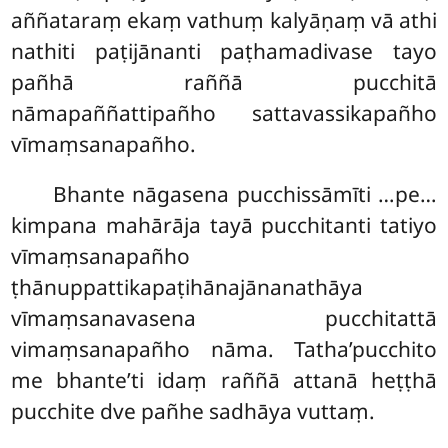
aññataraṃ ekaṃ vathuṃ kalyāṇaṃ vā athi
nathiti paṭijānanti paṭhamadivase tayo
pañhā raññā pucchitā
nāmapaññattipañho sattavassikapañho
vīmaṃsanapañho.
Bhante nāgasena pucchissāmīti …pe…
kimpana mahārāja tayā pucchitanti tatiyo
vīmaṃsanapañho
ṭhānuppattikapaṭihānajānanathāya
vīmaṃsanavasena pucchitattā
vimaṃsanapañho nāma. Tatha’pucchito
me bhante’ti idaṃ raññā attanā heṭṭhā
pucchite dve pañhe sadhāya vuttaṃ.