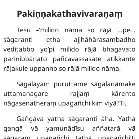
Pakiṇṇakathavivaraṇaṃ
Tesu –’milido nāma so rājā …pe…
sāgaranti etha ajjhāhārasambadho
veditabbo yo’pi milido rājā bhagavato
parinibbānato pañcavassasate atikkante
rājakule uppanno so rājā milido nāma.
Sāgalāyaṃ puruttame sāgalanāmake
uttamanagare rajjaṃ kārento
nāgasenatheraṃ upagañchi kiṃ viyā?Ti.
Gaṅgāva yatha sāgaranti āha. Yathā
gaṅgā vā yamunādīsu aññatarā vā
sāgaraṃ upagañchi tathā upagañchi’ti