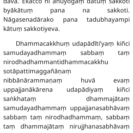
davā. Ekacco hi anuyogaṃ dātuṃ sakkoti
byākātuṃ pana na sakkoti.
Nāgasenadārako pana tadubhayampi
kātuṃ sakkotiyeva.
Dhammacakkhuṃ udapādīti’yaṃ kiñci
samudayadhammaṃ sabbaṃ taṃ
nirodhadhammantidhammacakkhu
sotāpattimaggañāṇaṃ
nibbānārammaṇaṃ huvā evaṃ
uppajjanākārena udapādiyaṃ kiñci
saṅkhataṃ dhammajātaṃ
samudayadhammaṃ uppajjanasabhāvaṃ
sabbaṃ taṃ nirodhadhammaṃ, sabbaṃ
taṃ dhammajātaṃ nirujjhanasabhāvaṃ