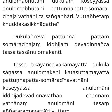
anulomabhutaṃ dukulaṃ koseyyassa
anulomabhutāni pattunnapaṭṭa-somāra-
cīnaja vathāni ca saṅgaṇhāti. Vuttañhetaṃ
khuddakasikkhāgathe?
Dukūlañceva pattunna - pattaṃ
somāracīnajaṃ iddhijaṃ devadinnañca
tassa tassānulomakanti.
Tassa ṭīkāyañca’vākamayattā dukulā
sāṇassa anulomakehi katasuttamayattā
pattuṇṇapaṭṭa-somāracīnavathāni
koseyyassa anulomāni
iddhijadevadinnavathāni channaṃ
vathānaṃ anulomāni tesaṃ
aññataramayattā’ti vuttaṃ.