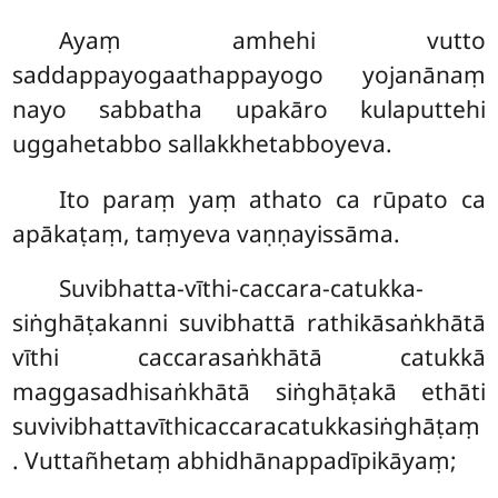
Ayaṃ amhehi vutto
saddappayogaathappayogo yojanānaṃ
nayo sabbatha upakāro kulaputtehi
uggahetabbo sallakkhetabboyeva.
Ito paraṃ yaṃ athato ca rūpato ca
apākaṭaṃ, taṃyeva vaṇṇayissāma.
Suvibhatta-vīthi-caccara-catukka-
siṅghāṭakanni suvibhattā rathikāsaṅkhātā
vīthi caccarasaṅkhātā catukkā
maggasadhisaṅkhātā siṅghāṭakā
ethāti
suvivibhattavīthicaccaracatukkasiṅghāṭaṃ
. Vuttañhetaṃ abhidhānappadīpikāyaṃ;