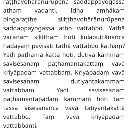
raṭṭhavohārānurūpena
saddappayogassa
athaṃ vadanti. Idha amhākaṃ
biṅgaraṭṭhe siliṭṭhavohārānurūpena
saddappayogassa atho vattabbo. Yathā
vacanaṃ siliṭṭhaṃ hoti kulaputtānañca
hadayaṃ pavisati tathā vattabbo kathaṃ?
Yadi paṭhamā kattā hoti, dutiyā kammaṃ
savisesanaṃ paṭhamantakattaṃ vavā
kriyāpadaṃ vattabbaṃ. Kriyāpadaṃ vavā
savisesanaṃ dutiyantakammaṃ
vattabbaṃ. Yadi savisesanaṃ
paṭhamantapadaṃ kammaṃ hoti taṃ
tassa visesanañca vavā tatiyantakattā
vattabbo. Taṃ vavā kriyāpadaṃ
vattabbanti.