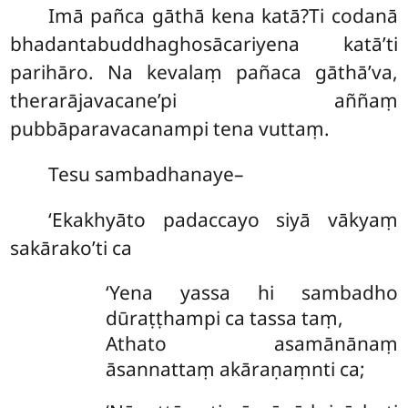
Imā pañca gāthā kena katā?Ti codanā
bhadantabuddhaghosācariyena katā’ti
parihāro. Na kevalaṃ pañaca gāthā’va,
therarājavacane’pi aññaṃ
pubbāparavacanampi tena vuttaṃ.
Tesu sambadhanaye–
‘Ekakhyāto padaccayo siyā vākyaṃ
sakārako’ti ca
‘Yena yassa hi sambadho
dūraṭṭhampi ca tassa taṃ,
Athato asamānānaṃ
āsannattaṃ akāraṇaṃnti ca;