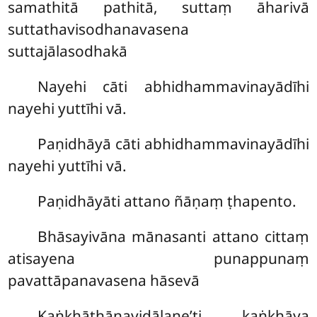
samathitā pathitā, suttaṃ āharivā
suttathavisodhanavasena
suttajālasodhakā
Nayehi cāti abhidhammavinayādīhi
nayehi yuttīhi vā.
Paṇidhāyā cāti abhidhammavinayādīhi
nayehi yuttīhi vā.
Paṇidhāyāti attano ñāṇaṃ ṭhapento.
Bhāsayivāna mānasanti attano cittaṃ
atisayena punappunaṃ
pavattāpanavasena hāsevā
Kaṅkhāṭhānavidāḷane’ti kaṅkhāya