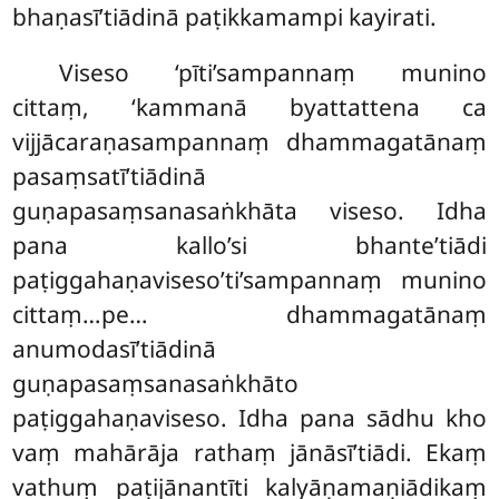
bhaṇasī’tiādinā paṭikkamampi kayirati.
Viseso ‘pīti’sampannaṃ munino
cittaṃ, ‘kammanā byattattena ca
vijjācaraṇasampannaṃ dhammagatānaṃ
pasaṃsatī’tiādinā
guṇapasaṃsanasaṅkhāta viseso. Idha
pana kallo’si bhante’tiādi
paṭiggahaṇaviseso’ti’sampannaṃ munino
cittaṃ…pe… dhammagatānaṃ
anumodasī’tiādinā
guṇapasaṃsanasaṅkhāto
paṭiggahaṇaviseso. Idha pana sādhu kho
vaṃ mahārāja rathaṃ jānāsī’tiādi. Ekaṃ
vathuṃ paṭijānantīti kalyāṇamaṇiādikaṃ