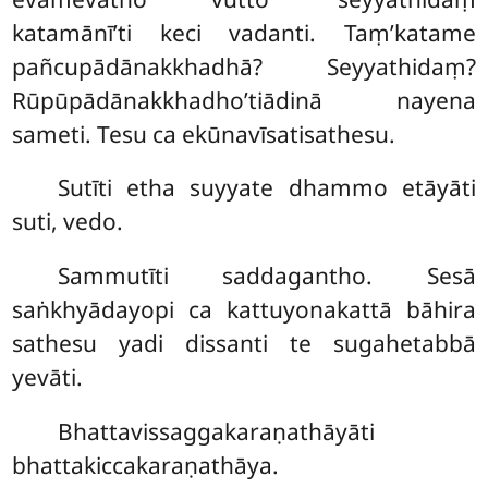
katamānī’ti keci vadanti. Taṃ’katame
pañcupādānakkhadhā? Seyyathidaṃ?
Rūpūpādānakkhadho’tiādinā nayena
sameti. Tesu ca ekūnavīsatisathesu.
Sutīti etha suyyate dhammo etāyāti
suti, vedo.
Sammutīti saddagantho. Sesā
saṅkhyādayopi ca kattuyonakattā bāhira
sathesu yadi dissanti te sugahetabbā
yevāti.
Bhattavissaggakaraṇathāyāti
bhattakiccakaraṇathāya.