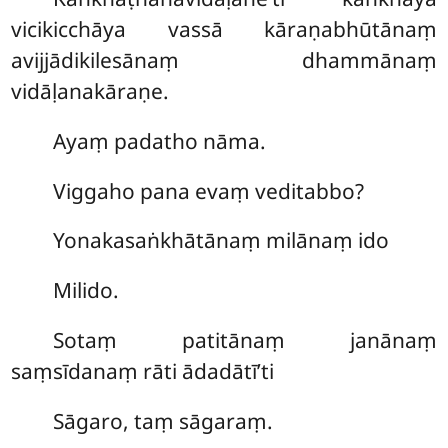
vicikicchāya vassā kāraṇabhūtānaṃ
avijjādikilesānaṃ dhammānaṃ
vidāḷanakāraṇe.
Ayaṃ padatho nāma.
Viggaho
pana evaṃ veditabbo?
Yonakasaṅkhātānaṃ milānaṃ ido
Milido.
Sotaṃ patitānaṃ janānaṃ
saṃsīdanaṃ rāti ādadātī’ti
Sāgaro, taṃ sāgaraṃ.