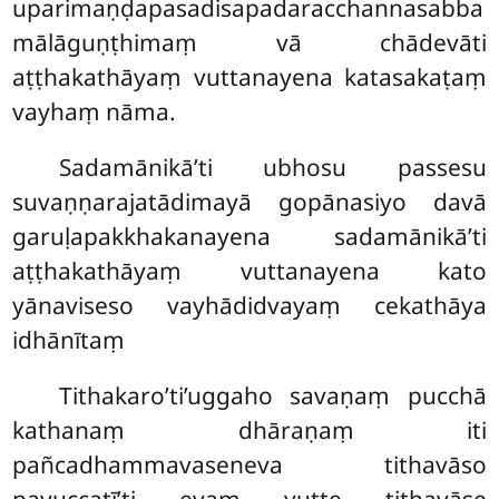
uparimaṇḍapasadisapadaracchannasabba
mālāguṇṭhimaṃ vā chādevāti
aṭṭhakathāyaṃ vuttanayena katasakaṭaṃ
vayhaṃ nāma.
Sadamānikā’ti ubhosu passesu
suvaṇṇarajatādimayā gopānasiyo davā
garuḷapakkhakanayena sadamānikā’ti
aṭṭhakathāyaṃ vuttanayena kato
yānaviseso vayhādidvayaṃ cekathāya
idhānītaṃ
Tithakaro’ti’uggaho savaṇaṃ pucchā
kathanaṃ dhāraṇaṃ iti
pañcadhammavaseneva tithavāso