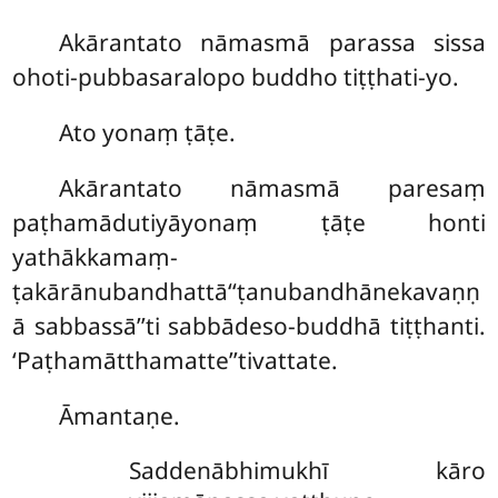
Akārantato nāmasmā parassa sissa
ohoti-pubbasaralopo buddho tiṭṭhati-yo.
Ato yonaṃ ṭāṭe.
Akārantato nāmasmā paresaṃ
paṭhamādutiyāyonaṃ ṭāṭe honti
yathākkamaṃ-
ṭakārānubandhattā‘‘ṭanubandhānekavaṇṇ
ā sabbassā’’ti sabbādeso-buddhā tiṭṭhanti.
‘Paṭhamātthamatte’’tivattate.
Āmantaṇe.
Saddenābhimukhī kāro