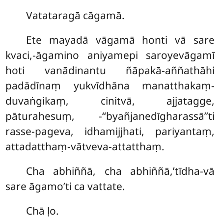
Vatataragā cāgamā.
Ete mayadā vāgamā honti vā sare
kvaci,-āgamino aniyamepi saroyevāgamī
hoti vanādinantu ñāpakā-aññathāhi
padādīnaṃ yukvīdhāna manatthakaṃ-
duvaṅgikaṃ, cinitvā, ajjatagge,
pāturahesuṃ, -‘‘byañjanedīgharassā’’ti
rasse-pageva, idhamijjhati, pariyantaṃ,
attadatthaṃ-vātveva-attatthaṃ.
Cha abhiññā, cha abhiññā,’tīdha-vā
sare āgamo’ti ca vattate.
Chā ḷo.