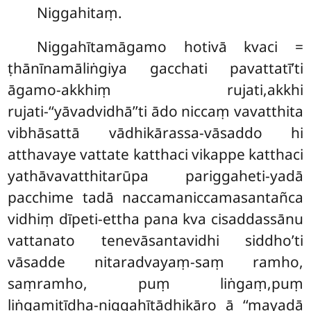
Niggahitaṃ.
Niggahītamāgamo hotivā kvaci =
ṭhānīnamāliṅgiya gacchati pavattatī’ti
āgamo-akkhiṃ rujati,akkhi
rujati-‘‘yāvadvidhā’’ti ādo niccaṃ vavatthita
vibhāsattā vādhikārassa-vāsaddo hi
atthavaye vattate katthaci vikappe katthaci
yathāvavatthitarūpa pariggaheti-yadā
pacchime tadā naccamaniccamasantañca
vidhiṃ dīpeti-ettha pana kva cisaddassānu
vattanato tenevāsantavidhi siddho’ti
vāsadde nitaradvayaṃ-saṃ ramho,
saṃramho, puṃ liṅgaṃ,puṃ
liṅgamitīdha-niggahītādhikāro ā ‘‘mayadā