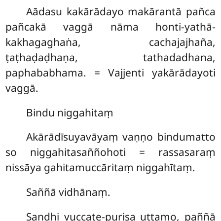
Aādasu kakārādayo makārantā pañca
pañcakā vaggā nāma honti-yathā-
kakhagaghaṅa, cachajajhaña,
ṭaṭhaḍaḍhaṇa, tathadadhana,
paphababhama. = Vajjenti yakārādayoti
vaggā.
Bindu niggahitaṃ
Akārādīsuyavāyaṃ vaṇṇo bindumatto
so niggahitasaññohoti = rassasaraṃ
nissāya gahitamuccāritaṃ niggahītaṃ.
Saññā vidhānaṃ.
Sandhi vuccate-purisa uttamo, paññā