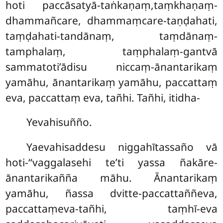
hoti paccāsatyā-taṅkaṇaṃ,taṃkhaṇaṃ-
dhammañcare, dhammaṃcare-taṇḍahati,
taṃḍahati-tandānaṃ, taṃdānaṃ-
tamphalaṃ, taṃphalaṃ-gantvā
sammatoti’ādisu niccaṃ-ānantarikaṃ
yamāhu, ānantarikaṃ yamāhu, paccattaṃ
eva, paccattaṃ eva, tañhi. Tañhi, itidha-
Yevahisuñño.
Yaevahisaddesu niggahītassaño vā
hoti-‘‘vaggalasehi te’ti yassa ñakāre-
ānantarikañña māhu. Ānantarikaṃ
yamāhu, ñassa dvitte-paccattaññeva,
paccattaṃeva-tañhi, taṃhī-eva