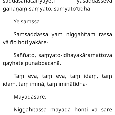
saddasahacariyāyeti yasaddasseva
gahaṇaṃ-saṃyato, saṃyato’tīdha
Ye saṃssa
Saṃsaddassa yaṃ niggahītaṃ tassa
vā ño hoti yakāre-
Saññato, saṃyato-idhayakāramattova
gayhate punabbacanā.
Taṃ eva, taṃ eva, taṃ idaṃ, taṃ
idaṃ, taṃ iminā, taṃ iminātīdha-
Mayadāsare.
Niggahītassa mayadā honti vā sare