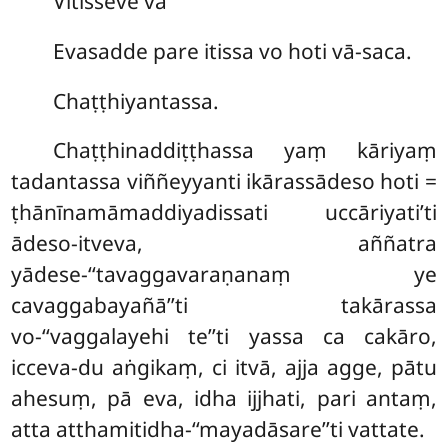
Vitisseve vā
Evasadde pare itissa vo hoti vā-saca.
Chaṭṭhiyantassa.
Chaṭṭhinaddiṭṭhassa yaṃ kāriyaṃ
tadantassa viññeyyanti ikārassādeso hoti =
ṭhānīnamāmaddiyadissati uccāriyati’ti
ādeso-itveva, aññatra
yādese-‘‘tavaggavaraṇanaṃ ye
cavaggabayañā’’ti takārassa
vo-‘‘vaggalayehi te’’ti yassa ca cakāro,
icceva-du aṅgikaṃ, ci itvā, ajja agge, pātu
ahesuṃ, pā eva, idha ijjhati, pari antaṃ,
atta atthamitidha-‘‘mayadāsare’’ti vattate.