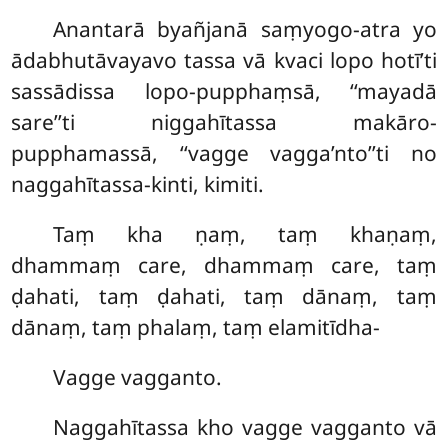
Anantarā byañjanā saṃyogo-atra yo
ādabhutāvayavo tassa vā kvaci lopo hotī’ti
sassādissa lopo-pupphaṃsā, ‘‘mayadā
sare’’ti niggahītassa makāro-
pupphamassā, ‘‘vagge vagga’nto’’ti no
naggahītassa-kinti, kimiti.
Taṃ kha ṇaṃ, taṃ khaṇaṃ,
dhammaṃ care, dhammaṃ care, taṃ
ḍahati, taṃ ḍahati, taṃ dānaṃ, taṃ
dānaṃ, taṃ phalaṃ, taṃ elamitīdha-
Vagge vagganto.
Naggahītassa kho vagge vagganto vā