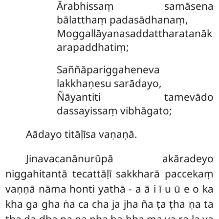
Ārabhissaṃ samāsena
bālatthaṃ padasādhanaṃ,
Moggallāyanasaddattharatanāk
arapaddhatiṃ;
Saññāpariggaheneva
lakkhaṇesu sarādayo,
Ñāyantiti tamevādo
dassayissaṃ vibhāgato;
Aādayo titāḷīsa vaṇaṇā.
Jinavacanānurūpā akāradeyo
niggahitantā tecattāḷī sakkharā paccekaṃ
vaṇṇā nāma honti yathā - a ā i ī u ū e o ka
kha ga gha ṅa ca cha ja jha ña ṭa ṭha ṇa ta