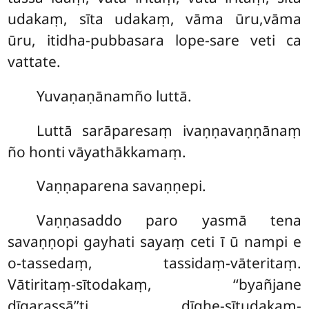
udakaṃ, sīta udakaṃ, vāma ūru,vāma
ūru, itidha-pubbasara lope-sare veti ca
vattate.
Yuvaṇaṇānamño luttā.
Luttā sarāparesaṃ ivaṇṇavaṇṇānaṃ
ño honti vāyathākkamaṃ.
Vaṇṇaparena savaṇṇepi.
Vaṇṇasaddo paro yasmā tena
savaṇṇopi gayhati sayaṃ ceti ī ū nampi e
o-tassedaṃ, tassidaṃ-vāteritaṃ.
Vātiritaṃ-sītodakaṃ, ‘‘byañjane
dīgarassā’’ti dīghe-sītudakaṃ-