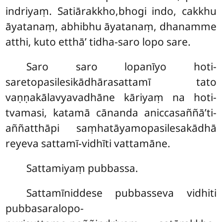
indriyaṃ. Satiārakkho,bhogi indo, cakkhu
āyatanaṃ, abhibhu āyatanaṃ, dhanamme
atthi, kuto etthā’ tidha-saro lopo sare.
Saro saro lopanīyo hoti-
saretopasilesikādhārasattamī tato
vaṇṇakālavyavadhāne kāriyaṃ na hoti-
tvamasi, katamā cānanda aniccasaññā’ti-
aññatthāpi saṃhatāyamopasilesakādhā
reyeva sattamī-vidhīti vattamāne.
Sattamiyaṃ pubbassa.
Sattamīniddese pubbasseva vidhiti
pubbasaralopo-