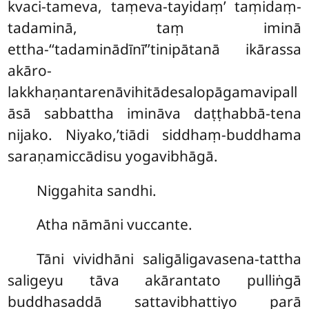
kvaci-tameva, taṃeva-tayidaṃ’ taṃidaṃ-
tadaminā, taṃ iminā
ettha-‘‘tadaminādīnī’’tinipātanā ikārassa
akāro-
lakkhaṇantarenāvihitādesalopāgamavipall
āsā sabbattha imināva daṭṭhabbā-tena
nijako. Niyako,’tiādi siddhaṃ-buddhama
saraṇamiccādisu yogavibhāgā.
Niggahita sandhi.
Atha
nāmāni vuccante.
Tāni vividhāni saligāligavasena-tattha
saligeyu tāva akārantato pulliṅgā
buddhasaddā sattavibhattiyo parā