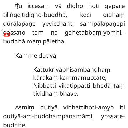
ऐu iccesaṃ vā dīgho hoti gepare
tiliṅge’tidīgho-buddhā, keci dīghaṃ
dūrālapaṇe yevicchanti samīpālapaṇepi
dassato taṃ na gahetabbaṃ-yomhi,-
📜
buddhā maṃ pāletha.
Kamme
dutiyā
Kattukriyābhisambandhaṃ
kārakaṃ kammamuccate;
Nibbatti vikatippatti bhedā taṃ
tividhaṃ bhave.
Asmiṃ dutiyā vibhattihoti-aṃyo iti
dutiyā-aṃ-buddhaṃpaṇamāmi, yossaṭe-
buddhe.