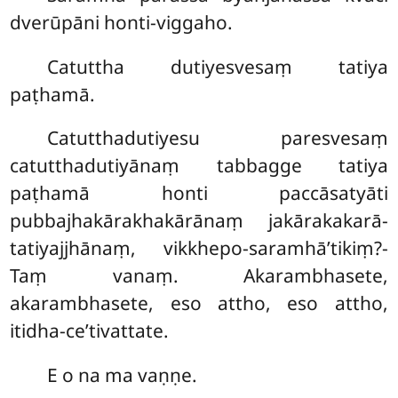
dverūpāni honti-viggaho.
Catuttha
dutiyesvesaṃ tatiya
paṭhamā.
Catutthadutiyesu paresvesaṃ
catutthadutiyānaṃ tabbagge tatiya
paṭhamā honti paccāsatyāti
pubbajhakārakhakārānaṃ jakārakakarā-
tatiyajjhānaṃ, vikkhepo-saramhā’tikiṃ?-
Taṃ vanaṃ. Akarambhasete,
akarambhasete, eso attho, eso attho,
itidha-ce’tivattate.
E o na ma vaṇṇe.