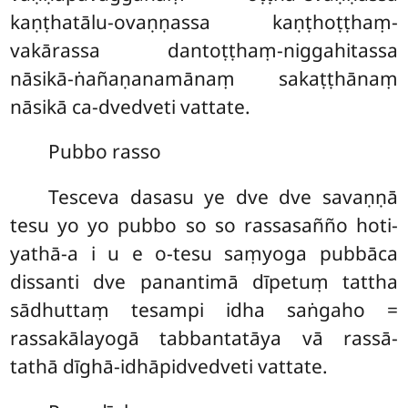
kaṇṭhatālu-ovaṇṇassa kaṇṭhoṭṭhaṃ-
vakārassa
dantoṭṭhaṃ-niggahitassa
nāsikā-ṅañaṇanamānaṃ sakaṭṭhānaṃ
nāsikā ca-dvedveti vattate.
Pubbo rasso
Tesceva dasasu ye dve dve savaṇṇā
tesu yo yo pubbo so so rassasañño hoti-
yathā-a i u e o-tesu saṃyoga pubbāca
dissanti dve panantimā dīpetuṃ tattha
sādhuttaṃ tesampi idha saṅgaho =
rassakālayogā tabbantatāya vā rassā-
tathā dīghā-idhāpidvedveti vattate.