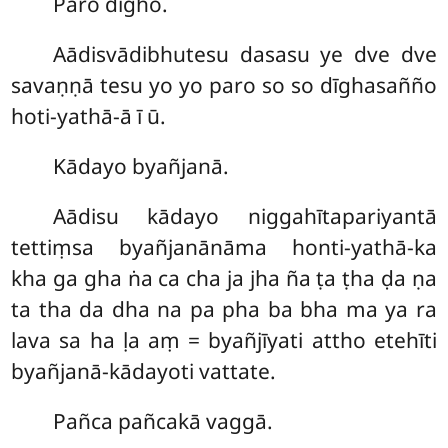
Paro dīgho.
Aādisvādibhutesu dasasu ye dve dve
savaṇṇā tesu yo yo paro so so dīghasañño
hoti-yathā-ā ī ū.
Kādayo byañjanā.
Aādisu kādayo niggahītapariyantā
tettiṃsa byañjanānāma honti-yathā-ka
kha ga gha ṅa ca cha ja jha ña ṭa ṭha ḍa ṇa
ta tha da dha na pa pha ba bha ma ya ra
lava sa ha ḷa aṃ = byañjīyati attho etehīti
byañjanā-kādayoti vattate.
Pañca pañcakā vaggā.