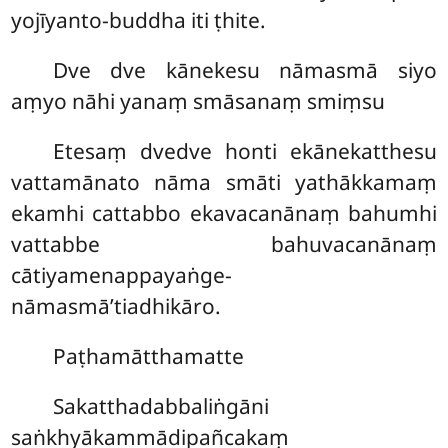
yojīyanto-buddha iti ṭhite.
Dve dve kānekesu nāmasmā siyo
aṃyo nāhi yanaṃ smāsanaṃ smiṃsu
Etesaṃ dvedve honti ekānekatthesu
vattamānato nāma smāti yathākkamaṃ
ekamhi cattabbo ekavacanānaṃ bahumhi
vattabbe bahuvacanānaṃ
cātiyamenappayaṅge-
nāmasmā’tiadhikāro.
Paṭhamātthamatte
Sakatthadabbaliṅgāni
saṅkhyākammādipañcakaṃ