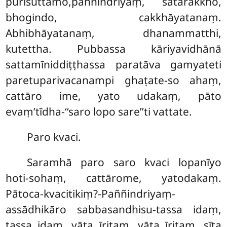
purisuttamo,paññindriyaṃ, satārakkho,
bhogindo, cakkhāyatanaṃ.
Abhibhāyatanaṃ, dhanammatthi,
kutettha. Pubbassa
kāriyavidhānā
sattamīniddiṭṭhassa paratāva gamyateti
paretuparivacanampi ghaṭate-so ahaṃ,
cattāro ime, yato udakaṃ, pāto
evaṃ’tīdha-‘‘saro lopo sare’’ti vattate.
Paro kvaci.
Saramhā paro saro kvaci lopanīyo
hoti-sohaṃ, cattārome, yatodakaṃ.
Pātoca-kvacitikiṃ?-Paññindriyaṃ-
assādhikāro sabbasandhisu-tassa idaṃ,
tassa idaṃ, vāta īritaṃ, vāta īritaṃ, sīta