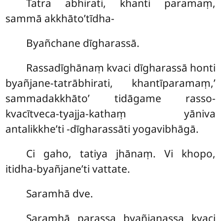
Tatra abhirati, khanti paramaṃ,
sammā akkhāto’tīdha-
Byañchane dīgharassā.
Rassadīghānaṃ kvaci dīgharassā honti
byañjane-tatrābhirati, khantīparamaṃ,’
sammadakkhāto’ tidāgame rasso-
kvacītveca-tyajja-kathaṃ yāniva
antalikkhe’ti -dīgharassāti yogavibhāgā.
Ci gaho, tatiya jhānaṃ. Vi khopo,
itidha-byañjane’ti vattate.
Saramhā dve.
Saramhā parassa byañjanassa kvaci