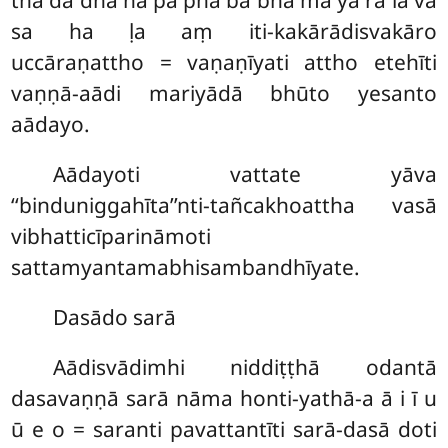
tha da dha na pa pha ba bha ma ya ra la va
sa ha ḷa aṃ iti-kakārādisvakāro
uccāraṇattho = vaṇaṇīyati attho etehīti
vaṇṇā-aādi mariyādā bhūto yesanto
aādayo.
Aādayoti vattate yāva
‘‘binduniggahīta’’nti-tañcakhoattha vasā
vibhatticīparināmoti
sattamyantamabhisambandhīyate.
Dasādo sarā
Aādisvādimhi niddiṭṭhā odantā
dasavaṇṇā sarā nāma honti-yathā-a ā i ī u
ū e o = saranti pavattantīti sarā-dasā doti