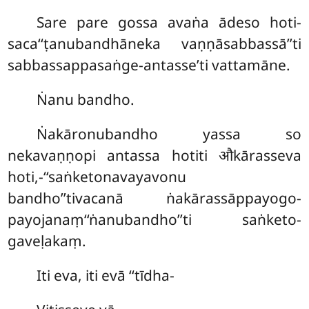
Sare pare gossa avaṅa ādeso hoti-
saca‘‘ṭanubandhāneka vaṇṇāsabbassā’’ti
sabbassappasaṅge-antasse’ti vattamāne.
Ṅanu bandho.
Ṅakāronubandho yassa so
nekavaṇṇopi antassa hotiti औkārasseva
hoti,-‘‘saṅketonavayavonu
bandho’’tivacanā ṅakārassāppayogo-
payojanaṃ‘‘ṅanubandho’’ti saṅketo-
gaveḷakaṃ.
Iti
eva, iti evā ‘‘tīdha-