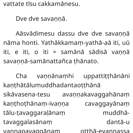
vattate tīsu cakkamānesu.
Dve dve savaṇṇā.
Aāsvādimesu dassu dve dve savaṇṇā
nāma honti. Yathākkamaṃ-yathā-aā iti, uū
iti, e iti, o iti = samānā sādisā vaṇṇā
savaṇṇā-samānattañca ṭhānato.
Cha vaṇṇānaṃhi uppattiṭṭhānāni
kaṇṭhātālumuddhadantaoṭṭhānā
sikāvasena-tesu avaṇṇakavaggahānaṃ
kaṇṭhoṭhānaṃ-ivaṇṇa cavaggayānaṃ
tālu-ṭavaggaraḷānaṃ muddhā-
tavaggalasānaṃ dantā-u
vaṇṇapavaggānaṃ oṭṭhā-evaṇṇassa