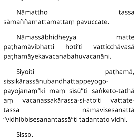
Nāmattho tassa
sāmaññamattamattaṃ pavuccate.
Nāmassābhidheyya matte
paṭhamāvibhatti hoti’ti vatticchāvasā
paṭhamāyekavacanabahuvacanāni.
Siyoiti paṭhamā,
sissikārassānubandhattappeyogo-
payojanaṃ‘‘ki maṃ sīsū’’ti saṅketo-tathā
aṃ vacanassakārassa-si-ato’ti vattate-
tassa nāmavisesanattā
‘‘vidhibbisesanantassā’’ti tadantato vidhi.
Sisso.