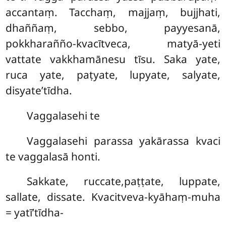
accantaṃ. Tacchaṃ, majjaṃ, bujjhati,
dhaññaṃ, sebbo, payyesanā,
pokkharañño-kvacītveca, matyā-yeti
vattate vakkhamānesu tīsu. Saka yate,
ruca yate, paṭyate, lupyate, salyate,
disyate’tīdha.
Vaggalasehi te
Vaggalasehi parassa yakārassa kvaci
te vaggalasā honti.
Sakkate, ruccate,paṭṭate, luppate,
sallate, dissate. Kvacitveva-kyāhaṃ-muha
= yatī’tīdha-