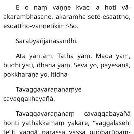
E o naṃ vaṇṇe kvaci a hoti vā-
akarambhasane, akaramha sete-esaattho,
esoattho-vaṇṇetikiṃ?-So.
Sarabyañjanasandhi.
Ata yantaṃ. Tatha yaṃ. Mada yaṃ,
budhi yati, dhana yaṃ. Seva yo, payesanā,
pokkharaṇa yo, itidha-
Tavaggavaraṇanaṃye
cavaggakhayañā.
Tavaggavaraṇanaṃ cavaggabayañā
honti yathākkamaṃ yakāre, ‘‘vaggalasehi
te’’ti vaggā parassa yassa pubbarūpaṃ-