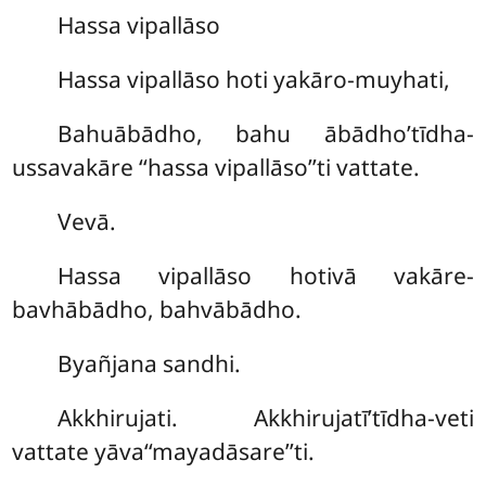
Hassa vipallāso
Hassa vipallāso hoti yakāro-muyhati,
Bahuābādho, bahu ābādho’tīdha-
ussavakāre ‘‘hassa vipallāso’’ti vattate.
Vevā.
Hassa vipallāso hotivā vakāre-
bavhābādho, bahvābādho.
Byañjana sandhi.
Akkhirujati. Akkhirujatī’tīdha-veti
vattate yāva‘‘mayadāsare’’ti.