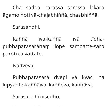
Cha saddā parassa sarassa ḷakāro
āgamo hoti vā-chaḷabhiññā, chaabhiññā.
Sarasandhi.
Kaññā iva-kaññā ivā tīdha-
pubbaparasarānaṃ lope sampatte-saro
paroti ca vattate.
Nadvevā.
Pubbaparasarā dvepi vā kvaci na
lupyante-kaññāiva, kaññeva, kaññāva.
Sarasandhi nisedho.