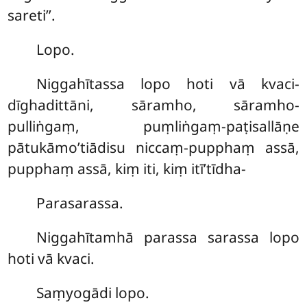
sareti’’.
Lopo.
Niggahītassa lopo hoti vā kvaci-
dīghadittāni, sāramho, sāramho-
pulliṅgaṃ, puṃliṅgaṃ-paṭisallāṇe
pātukāmo’tiādisu niccaṃ-pupphaṃ assā,
pupphaṃ assā, kiṃ iti, kiṃ itī’tīdha-
Parasarassa.
Niggahītamhā parassa sarassa lopo
hoti vā kvaci.
Saṃyogādi lopo.