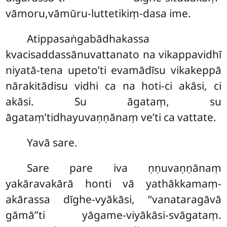
vāmoru,vāmūru-luttetikiṃ-dasa ime.
Atippasaṅgabādhakassa
kvacisaddassānuvattanato na vikappavidhī
niyatā-tena upeto’ti evamādīsu vikakeppā
nārakitādisu vidhi ca na hoti-ci akāsi, ci
akāsi. Su āgataṃ, su
āgataṃ’tidhayuvaṇṇānaṃ ve’ti ca vattate.
Yavā sare.
Sare pare iva ṇṇuvaṇṇānaṃ
yakāravakārā honti vā yathākkamaṃ-
akārassa dīghe-vyākāsi, ‘‘vanataragāvā
gāmā’’ti yāgame-viyākāsi-svāgataṃ.