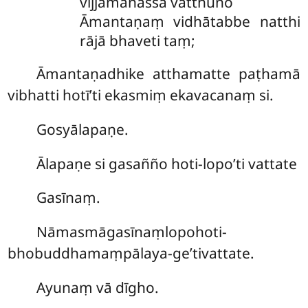
vijjamānassa vatthuno
Āmantaṇaṃ vidhātabbe natthi
rājā bhaveti taṃ;
Āmantaṇadhike atthamatte paṭhamā
vibhatti hotī’ti ekasmiṃ ekavacanaṃ si.
Gosyālapaṇe.
Ālapaṇe si gasañño hoti-lopo’ti vattate
Gasīnaṃ.
Nāmasmāgasīnaṃlopohoti-
bhobuddhamaṃpālaya-ge’tivattate.
Ayunaṃ vā dīgho.