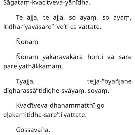
Sāgataṃ-kvacitveva-yānīdha.
Te ajja, te ajja, so ayaṃ, so ayaṃ,
itīdha-‘‘yavāsare’’ ‘ve’ti ca vattate.
Ñonaṃ
Ñonaṃ yakāravakārā honti vā sare
pare yathākkamaṃ.
Tyajja, tejja-‘‘byañjane
dīgharassā’’tidīghe-svāyaṃ, soyaṃ.
Kvacītveva-dhanammatthī-go
eḷakamitidha-sare’ti vattate.
Gossāvaṅa.