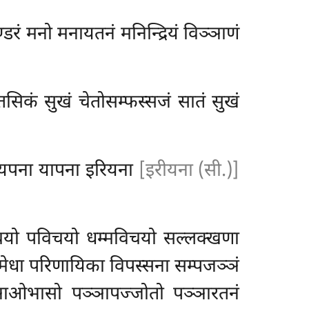
ण्डरं मनो मनायतनं मनिन्द्रियं विञ्ञाणं
ेतसिकं सुखं चेतोसम्फस्सजं सातं सुखं
ति यपना यापना इरियना
[इरीयना (सी.)]
विचयो पविचयो धम्मविचयो सल्लक्खणा
ी मेधा परिणायिका विपस्सना सम्पजञ्ञं
्ञाओभासो पञ्ञापज्जोतो पञ्ञारतनं