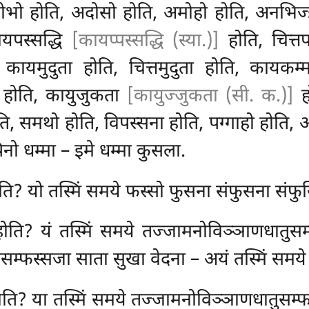
ोभो होति, अदोसो होति, अमोहो होति, अनभिज्झा
ायपस्सद्धि
[कायप्पस्सद्धि (स्या.)]
होति, चित्तप
 कायमुदुता होति, चित्तमुदुता होति, कायकम्म
ा होति, कायुजुकता
[कायुज्जुकता (सी. क.)]
हो
ि, समथो होति, विपस्सना होति, पग्गाहो होति, अ
िनो धम्मा – इमे धम्मा कुसला.
ति? यो तस्मिं समये फस्सो फुसना संफुसना संफुसि
होति? यं तस्मिं समये तज्जामनोविञ्ञाणधातुसम
तोसम्फस्सजा साता सुखा वेदना – अयं तस्मिं समये
ोति? या तस्मिं समये तज्जामनोविञ्ञाणधातुसम्फ