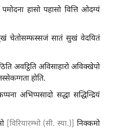
 पमोदना हासो पहासो वित्ति ओदग्यं
खं चेतोसम्फस्सजं सातं सुखं वेदयितं
ण्ठिति अवट्ठिति अविसाहारो अविक्खेपो
स्सेकग्गता होति.
 ओकप्पना अभिप्पसादो
सद्धा सद्धिन्द्रियं
्भो
[विरियारम्भो (सी. स्या.)]
निक्कमो