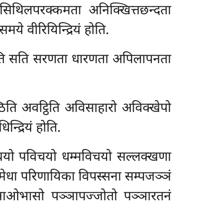
िथिलपरक्कमता अनिक्खित्तछन्दता
समये वीरियिन्द्रियं होति.
िस्सति सति सरणता धारणता अपिलापनता
ण्ठिति अवट्ठिति अविसाहारो अविक्खेपो
्द्रियं होति.
 विचयो पविचयो धम्मविचयो सल्लक्खणा
 मेधा
परिणायिका विपस्सना सम्पजञ्ञं
्ञाओभासो पञ्ञापज्जोतो पञ्ञारतनं