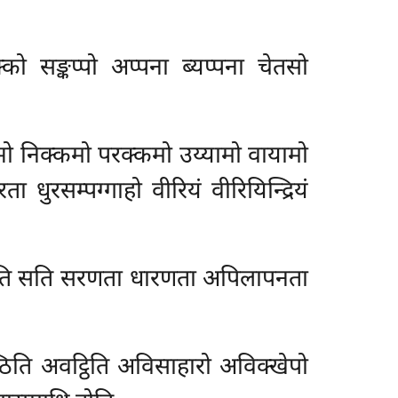
को सङ्कप्पो अप्पना ब्यप्पना चेतसो
्भो निक्कमो परक्कमो उय्यामो वायामो
ुरसम्पग्गाहो वीरियं वीरियिन्द्रियं
स्सति सति सरणता धारणता अपिलापनता
्ठिति अवट्ठिति अविसाहारो अविक्खेपो