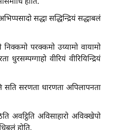
मासमाधि होति.
िप्पसादो सद्धा सद्धिन्द्रियं सद्धाबलं
भो निक्कमो परक्कमो उय्यामो वायामो
ता धुरसम्पग्गाहो
वीरियं वीरियिन्द्रियं
स्सति सति सरणता धारणता अपिलापनता
ठिति अवट्ठिति अविसाहारो अविक्खेपो
धिबलं होति.