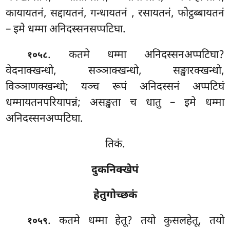
कायायतनं, सद्दायतनं, गन्धायतनं
, रसायतनं, फोट्ठब्बायतनं
– इमे धम्मा अनिदस्सनसप्पटिघा.
. कतमे धम्मा अनिदस्सनअप्पटिघा?
१०५८
वेदनाक्खन्धो, सञ्ञाक्खन्धो, सङ्खारक्खन्धो,
विञ्ञाणक्खन्धो; यञ्च रूपं अनिदस्सनं अप्पटिघं
धम्मायतनपरियापन्नं; असङ्खता च धातु – इमे धम्मा
अनिदस्सनअप्पटिघा.
तिकं.
दुकनिक्खेपं
हेतुगोच्छकं
. कतमे धम्मा हेतू? तयो कुसलहेतू, तयो
१०५९