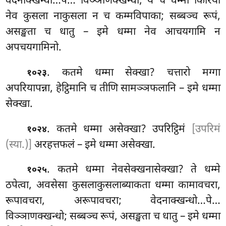
वेदनाक्खन्धो…पे… विञ्ञाणक्खन्धो; ये च धम्मा किरिया
नेव कुसला नाकुसला न च कम्मविपाका; सब्बञ्च रूपं,
असङ्खता च धातु – इमे धम्मा नेव आचयगामि न
अपचयगामिनो.
. कतमे धम्मा सेक्खा? चत्तारो मग्गा
१०२३
अपरियापन्ना, हेट्ठिमानि च तीणि सामञ्ञफलानि – इमे धम्मा
सेक्खा.
. कतमे
धम्मा असेक्खा? उपरिट्ठिमं
[उपरिमं
१०२४
(स्या.)]
अरहत्तफलं – इमे धम्मा असेक्खा.
. कतमे धम्मा नेवसेक्खनासेक्खा? ते धम्मे
१०२५
ठपेत्वा, अवसेसा कुसलाकुसलाब्याकता धम्मा कामावचरा,
रूपावचरा, अरूपावचरा; वेदनाक्खन्धो…पे…
विञ्ञाणक्खन्धो; सब्बञ्च रूपं, असङ्खता च धातु – इमे धम्मा