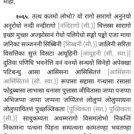
मोहो.
. तत्थ कतमो लोभो? यो रागो सारागो अनुनयो
१०६५
अनुरोधो नन्दी नन्दीरागो
[नन्दिरागो (सी.)]
चित्तस्स सारागो
इच्छा मुच्छा अज्झोसानं गेधो पलिगेधो सङ्गो पङ्को एजा माया
जनिका सञ्जननी सिब्बिनी
[सिब्बनी (सी.)]
जालिनी सरिता
विसत्तिका सुत्तं विसटा आयूहिनी
[आयूहनी (सी. स्या.)]
दुतिया पणिधि भवनेत्ति वनं वनथो सन्थवो सिनेहो अपेक्खा
पटिबन्धु आसा आसिसना आसिसितत्तं
[आसिंसना
आसिंसितत्तं (सी. स्या.)]
रूपासा सद्दासा गन्धासा रसासा
फोट्ठब्बासा लाभासा धनासा पुत्तासा जीवितासा जप्पा पजप्पा
अभिजप्पा जप्पा जप्पना जप्पितत्तं लोलुप्पं लोलुप्पायना
लोलुप्पायितत्तं पुच्छञ्जिकता
[पुञ्चिकता (स्या.) पुच्छिकता
(सी.)]
साधुकम्यता अधम्मरागो विसमलोभो निकन्ति
निकामना पत्थना पिहना सम्पत्थना कामतण्हा भवतण्हा