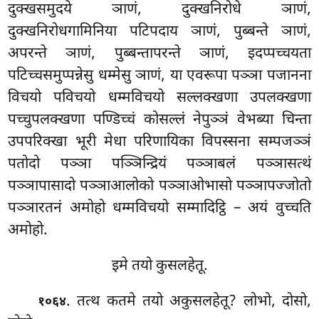
दुक्खसमुदये ञाणं, दुक्खनिरोधे ञाणं,
दुक्खनिरोधगामिनिया पटिपदाय ञाणं, पुब्बन्ते ञाणं,
अपरन्ते ञाणं, पुब्बन्तापरन्ते ञाणं, इदप्पच्चयता
पटिच्चसमुप्पन्नेसु धम्मेसु ञाणं, या एवरूपा पञ्ञा
पजानना
विचयो पविचयो धम्मविचयो सल्लक्खणा उपलक्खणा
पच्चुपलक्खणा पण्डिच्चं कोसल्लं नेपुञ्ञं वेभब्या चिन्ता
उपपरिक्खा भूरी मेधा परिणायिका विपस्सना सम्पजञ्ञं
पतोदो पञ्ञा पञ्ञिन्द्रियं पञ्ञाबलं पञ्ञासत्थं
पञ्ञापासादो पञ्ञाआलोको पञ्ञाओभासो पञ्ञापज्जोतो
पञ्ञारतनं अमोहो धम्मविचयो सम्मादिट्ठि – अयं वुच्चति
अमोहो.
इमे तयो कुसलहेतू.
. तत्थ कतमे तयो अकुसलहेतू? लोभो, दोसो,
१०६४