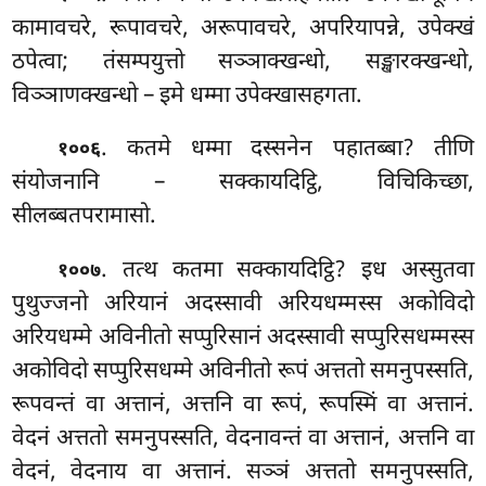
कामावचरे, रूपावचरे, अरूपावचरे, अपरियापन्ने, उपेक्खं
ठपेत्वा; तंसम्पयुत्तो सञ्ञाक्खन्धो, सङ्खारक्खन्धो,
विञ्ञाणक्खन्धो – इमे धम्मा उपेक्खासहगता.
. कतमे धम्मा दस्सनेन पहातब्बा? तीणि
१००६
संयोजनानि – सक्कायदिट्ठि, विचिकिच्छा,
सीलब्बतपरामासो.
. तत्थ
कतमा सक्कायदिट्ठि? इध अस्सुतवा
१००७
पुथुज्जनो अरियानं अदस्सावी अरियधम्मस्स अकोविदो
अरियधम्मे अविनीतो सप्पुरिसानं अदस्सावी सप्पुरिसधम्मस्स
अकोविदो सप्पुरिसधम्मे अविनीतो रूपं अत्ततो समनुपस्सति,
रूपवन्तं वा अत्तानं, अत्तनि वा रूपं, रूपस्मिं वा अत्तानं.
वेदनं अत्ततो समनुपस्सति, वेदनावन्तं वा अत्तानं, अत्तनि वा
वेदनं, वेदनाय वा अत्तानं. सञ्ञं अत्ततो समनुपस्सति,