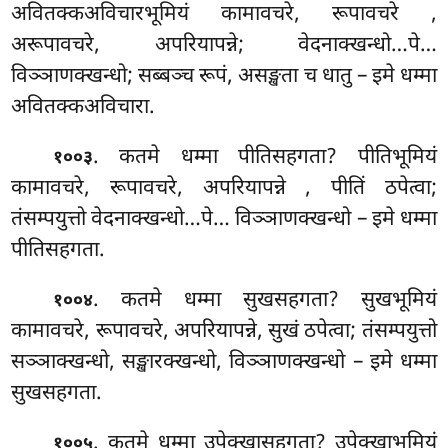
अवितक्कअविचारभूमियं कामावचरे, रूपावचरे
,
अरूपावचरे, अपरियापन्ने; वेदनाक्खन्धो…पे…
विञ्ञाणक्खन्धो; सब्बञ्च रूपं, असङ्खता च धातु – इमे धम्मा
अवितक्कअविचारा.
. कतमे धम्मा पीतिसहगता? पीतिभूमियं
१००३
कामावचरे, रूपावचरे, अपरियापन्ने
, पीतिं ठपेत्वा;
तंसम्पयुत्तो वेदनाक्खन्धो…पे… विञ्ञाणक्खन्धो – इमे धम्मा
पीतिसहगता.
. कतमे धम्मा सुखसहगता? सुखभूमियं
१००४
कामावचरे, रूपावचरे, अपरियापन्ने, सुखं ठपेत्वा; तंसम्पयुत्तो
सञ्ञाक्खन्धो, सङ्खारक्खन्धो, विञ्ञाणक्खन्धो – इमे धम्मा
सुखसहगता.
. कतमे धम्मा उपेक्खासहगता? उपेक्खाभूमियं
१००५