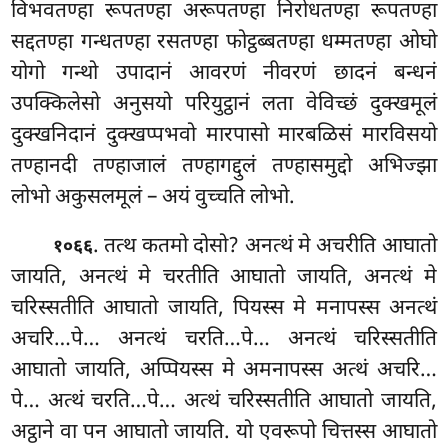
विभवतण्हा रूपतण्हा अरूपतण्हा निरोधतण्हा रूपतण्हा
सद्दतण्हा गन्धतण्हा
रसतण्हा फोट्ठब्बतण्हा धम्मतण्हा
ओघो
योगो गन्थो उपादानं आवरणं नीवरणं छादनं बन्धनं
उपक्किलेसो अनुसयो परियुट्ठानं लता वेविच्छं दुक्खमूलं
दुक्खनिदानं
दुक्खप्पभवो मारपासो मारबळिसं मारविसयो
तण्हानदी तण्हाजालं तण्हागद्दुलं तण्हासमुद्दो अभिज्झा
लोभो अकुसलमूलं – अयं वुच्चति लोभो.
. तत्थ
कतमो दोसो? अनत्थं मे अचरीति आघातो
१०६६
जायति, अनत्थं मे चरतीति आघातो जायति, अनत्थं मे
चरिस्सतीति आघातो जायति, पियस्स मे मनापस्स अनत्थं
अचरि…पे… अनत्थं चरति…पे… अनत्थं चरिस्सतीति
आघातो जायति, अप्पियस्स मे अमनापस्स अत्थं अचरि…
पे… अत्थं चरति…पे… अत्थं चरिस्सतीति आघातो जायति,
अट्ठाने वा पन आघातो जायति. यो एवरूपो चित्तस्स आघातो