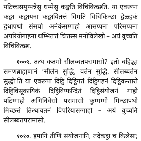
पटिच्चसमुप्पन्नेसु धम्मेसु कङ्खति विचिकिच्छति. या एवरूपा
कङ्खा कङ्खायना कङ्खायितत्तं विमति विचिकिच्छा द्वेळ्हकं
द्वेधापथो संसयो अनेकंसग्गाहो आसप्पना परिसप्पना
अपरियोगाहना थम्भितत्तं चित्तस्स मनोविलेखो – अयं वुच्चति
विचिकिच्छा.
. तत्थ कतमो सीलब्बतपरामासो? इतो बहिद्धा
१००९
समणब्राह्मणानं ‘सीलेन सुद्धि, वतेन सुद्धि, सीलब्बतेन
सुद्धी’ति या एवरूपा दिट्ठि दिट्ठिगतं दिट्ठिगहनं दिट्ठिकन्तारो
दिट्ठिविसूकायिकं दिट्ठिविप्फन्दितं दिट्ठिसंयोजनं गाहो
पटिग्गाहो अभिनिवेसो परामासो कुम्मग्गो मिच्छापथो
मिच्छत्तं तित्थायतनं विपरियासग्गाहो – अयं
वुच्चति
सीलब्बतपरामासो.
. इमानि
तीणि संयोजनानि; तदेकट्ठा च किलेसा;
१०१०