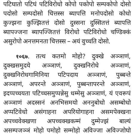
पटिघातो पटिघं पटिविरोधो कोपो पकोपो सम्पकोपो दोसो
पदोसो सम्पदोसो चित्तस्स ब्यापत्ति मनोपदोसो कोधो
कुज्झना कुज्झितत्तं दोसो दुस्सना दुस्सितत्तं ब्यापत्ति
ब्यापज्जना ब्यापज्जितत्तं विरोधो पटिविरोधो चण्डिक्कं
असुरोपो अनत्तमनता चित्तस्स – अयं वुच्चति दोसो.
. तत्थ कतमो मोहो? दुक्खे अञ्ञाणं,
१०६७
दुक्खसमुदये अञ्ञाणं, दुक्खनिरोधे अञ्ञाणं,
दुक्खनिरोधगामिनिया पटिपदाय अञ्ञाणं, पुब्बन्ते
अञ्ञाणं, अपरन्ते अञ्ञाणं, पुब्बन्तापरन्ते अञ्ञाणं,
इदप्पच्चयता पटिच्चसमुप्पन्नेसु धम्मेसु अञ्ञाणं, यं एवरूपं
अञ्ञाणं अदस्सनं अनभिसमयो
अननुबोधो असम्बोधो
अप्पटिवेधो असंगाहना अपरियोगाहना असमपेक्खना
अपच्चवेक्खणा अपच्चक्खकम्मं दुम्मेज्झं बाल्यं
असम्पजञ्ञं मोहो पमोहो सम्मोहो अविज्जा अविज्जोघो