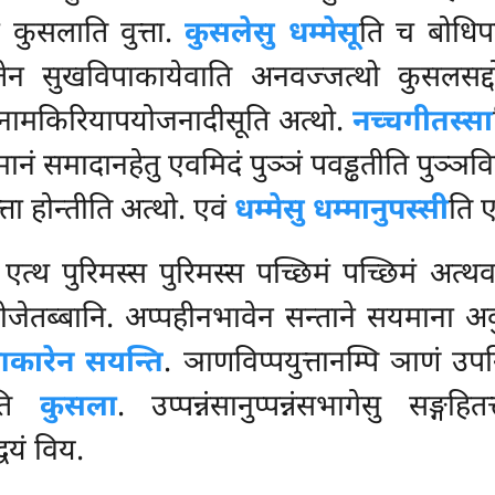
कुसलाति वुत्ता.
कुसलेसु धम्मेसू
ति च बोधिपक
्तेन सुखविपाकायेवाति अनवज्जत्थो कुसलसद्
 वा नामकिरियापयोजनादीसूति अत्थो.
नच्चगीतस्सा
मानं समादानहेतु एवमिदं पुञ्ञं पवड्ढतीति पुञ्ञविप
ता होन्तीति अत्थो. एवं
धम्मेसु धम्मानुपस्सी
ति ए
 एत्थ पुरिमस्स पुरिमस्स पच्छिमं पच्छिमं अ
योजेतब्बानि. अप्पहीनभावेन सन्ताने सयमाना अ
आकारेन सयन्ति
. ञाणविप्पयुत्तानम्पि ञाणं उ
ाति
कुसला
. उप्पन्नंसानुप्पन्नंसभागेसु सङ्गहि
वयं विय.