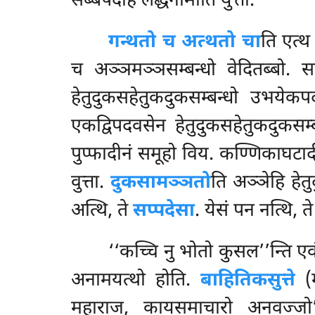
सब्बपदेहि लद्धनामोति युत्तो.
गन्थतो च अत्थतो चा
ति एत्थ
च अञ्ञमञ्ञसम्बन्धो वेदितब्बो. सहेतु
हेतुदुकसहेतुकदुकसम्बन्धो उभयेकपदवस
एकद्विपदवसेन हेतुदुकसहेतुकदुकसम्
पुप्फादीनं समूहो विय. कण्णिकाघटादी
वुत्ता.
दुकसामञ्ञतो
ति अञ्ञेहि हे
अत्थि, ते
सप्पदेसा
. येसं पन नत्थि, त
‘‘कच्चि
नु भोतो कुसल’’न्ति एवं 
अनामयत्थो होति.
बाहितिकसुत्ते
(म
महाराज, कायसमाचारो अनवज्जो’