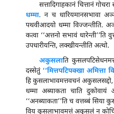
सत्तादिगाहकानं
चित्तानं गोचरा
धम्मा
. न च धारियमानसभावा अञ्ञो
पथवीआदयो धम्मा विज्जन्तीति. अञ्
कत्वा ‘‘अत्तनो सभावं धारेन्ती’’ति
वु
उपधारीयन्ति, लक्खीयन्तीति अत्थो.
अकुसला
ति कुसलपटिसेधनमत्त
दस्सेतुं
‘‘मित्तपटिपक्खा अमित्ता व
हि कुसलाभावमत्तवचनं अकुसलसद्दो, त
धम्मा अब्याकता चाति दुकोवाय
‘‘अनब्याकता’’ति च वत्तब्बं सिया 
विय कुसलाभावमत्तं अकुसलं न कोचि 