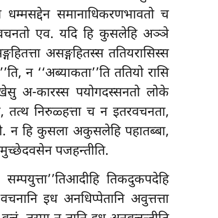
 धम्मसद्देन समानाधिकरणभावतो च
वचनतो एव. यदि हि कुसलेहि अञ्ञे
गहितत्ता असङ्गहितस्स ततियरासिस्स
’ति, न ‘‘अब्याकता’’ति ततियो रासि
पक्खेसु अ-कारस्स पयोगदस्सनतो लोके
, तत्थ निरुळ्हत्ता च न इतरवचनता,
तो. न हि कुसला अकुसलेहि पहातब्बा,
ुच्छेदवसेन पजहन्तीति.
सम्पयुत्ता’’तिआदीहि तिकदुकपदेहि
नानि इध अनधिप्पेतानि अवुत्तत्ता