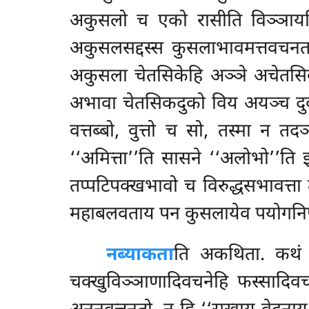
अकुसलो च एको रासीति विञ्ञायत
अकुसलसद्दस्स कुसलाभावमत्तवचनत
अकुसला चेतसिकेहि अञ्ञे अचेतसिका
अभावा चेतसिकदुको विय अयञ्च दुको
वत्तब्बो, वुत्तो च सो, तस्मा न त
‘‘अमित्ता’’ति सासने ‘‘अलोभो’’ति
तप्पटिपक्खभावो च विरुद्धसभावत्ता
महाबलवताय पन कुसलायेव पयोगनिप्फ
न
ब्याकता
ति अकथिता. कथं प
चक्खुविञ्ञाणादिवचनेहि फस्सादिव