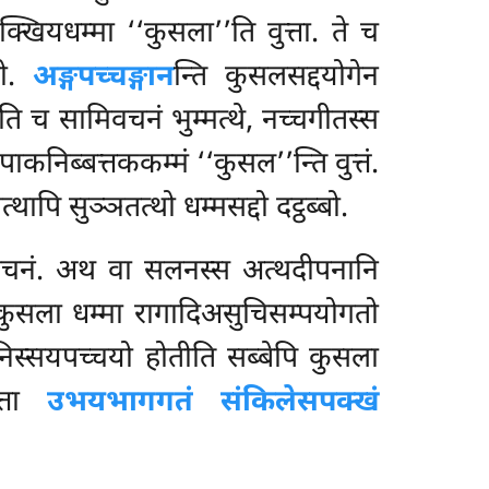
्खियधम्मा ‘‘कुसला’’ति वुत्ता. ते च
दो.
अङ्गपच्चङ्गान
न्ति कुसलसद्दयोगेन
ति च सामिवचनं भुम्मत्थे, नच्चगीतस्स
ाकनिब्बत्तककम्मं ‘‘कुसल’’न्ति वुत्तं.
त्थापि सुञ्ञतत्थो धम्मसद्दो दट्ठब्बो.
त्थवचनं. अथ वा सलनस्स अत्थदीपनानि
कुसला धम्मा रागादिअसुचिसम्पयोगतो
पनिस्सयपच्चयो होतीति सब्बेपि कुसला
तत्ता
उभयभागगतं संकिलेसपक्खं