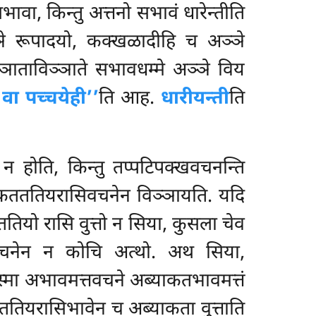
ावा, किन्तु अत्तनो सभावं धारेन्तीति
ञे रूपादयो, कक्खळादीहि च अञ्ञे
ाताविञ्ञाते सभावधम्मे अञ्ञे विय
 वा पच्चयेही’’
ति आह.
धारीयन्ती
ति
न होति, किन्तु तप्पटिपक्खवचनन्ति
ाकतततियरासिवचनेन विञ्ञायति. यदि
तियो रासि वुत्तो न सिया, कुसला चेव
वचनेन न कोचि अत्थो. अथ सिया,
स्मा अभावमत्तवचने अब्याकतभावमत्तं
ततियरासिभावेन च अब्याकता वुत्ताति