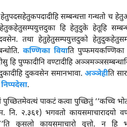
 हेतुपदसहेतुकपदादीहि सम्बन्धत्ता गन्थतो च हेतुअ
कहेतुसम्पयुत्तदुका हि हेतुदुके हेतूहि सम्बन्ध
ेन. तथा हेतुहेतुसम्पयुत्तदुको हेतुदुकहेतुसम्
बन्धोति.
कण्णिका विया
ति पुप्फमयकण्णिका
सु हि पुप्फादीनि वण्टादीहि अञ्ञमञ्ञसम्बन्धानि
तुदुकादीहि दुकवसेन समानभावा.
अञ्ञेही
ति सार
े
निप्पदेसा
.
पुच्छितमेवत्थं पाकटं कत्वा पुच्छितुं ‘‘कच्चि भो
. नि. २.३६१) भगवतो कायसमाचारादयो वण्णेन
’ति कुसलो कायसमाचारो वुत्तो. न हि भ