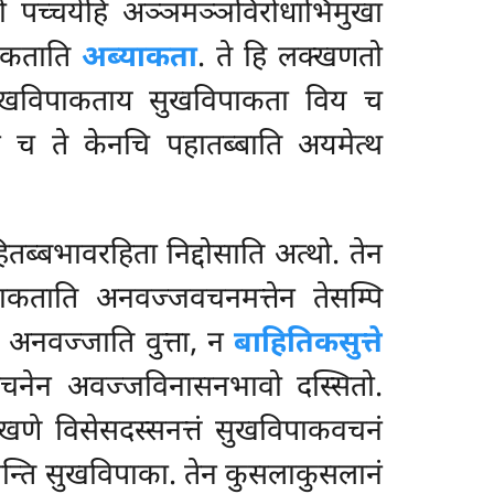
नो पच्चयेहि अञ्ञमञ्ञविरोधाभिमुखा
याकताति
अब्याकता
. ते हि लक्खणतो
 सुखविपाकताय सुखविपाकता विय च
न च ते केनचि पहातब्बाति अयमेत्थ
तब्बभावरहिता निद्दोसाति अत्थो. तेन
्याकताति अनवज्जवचनमत्तेन तेसम्पि
 अनवज्जाति वुत्ता, न
बाहितिकसुत्ते
जवचनेन अवज्जविनासनभावो दस्सितो.
्खणे विसेसदस्सनत्तं सुखविपाकवचनं
सन्ति सुखविपाका. तेन कुसलाकुसलानं