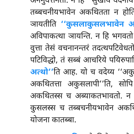
अननुवत्तनतो. न हि ‘‘सुखाय वेदनाय सम
तब्बचनीयभावेन अकथितता न होति,
ञायतीति
‘‘कुसलाकुसलभावेन अ
अविपाकत्था ञायन्ति. न हि भगवत
वुत्ता तेसं वचनानन्तरं तदत्थपटिवेध
पटिविद्धो, तं सब्बं आचरिये पयिरुपास
अत्थो’’
ति आह. यो च वदेय्य ‘‘अ
अकथितत्ता अकुसलापी’’ति, सोपि
अकथितस्स च अब्याकतभावतो. न ह
कुसलस्स च तब्बचनीयभावेन अकथि
योजना कातब्बा.