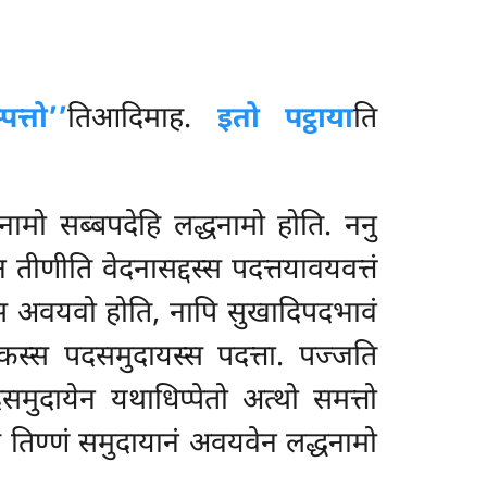
्तो’’
तिआदिमाह.
इतो पट्ठाया
ति
धनामो सब्बपदेहि लद्धनामो होति. ननु
न तीणीति वेदनासद्दस्स पदत्तयावयवत्तं
पदस्स अवयवो होति, नापि सुखादिपदभावं
कस्स पदसमुदायस्स पदत्ता. पज्जति
समुदायेन यथाधिप्पेतो अत्थो समत्तो
सं तिण्णं समुदायानं अवयवेन लद्धनामो