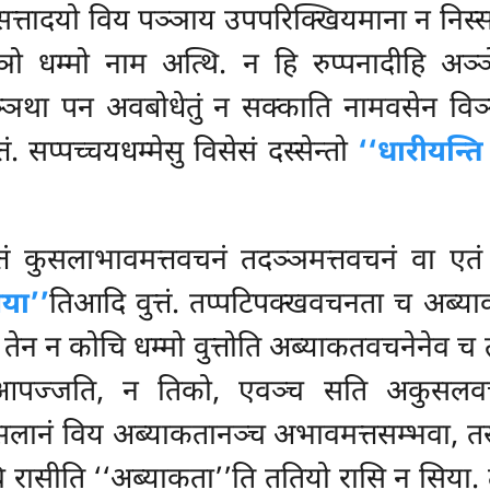
 सत्तादयो विय पञ्ञाय उपपरिक्खियमाना न निस्सभ
 धम्मो नाम अत्थि. न हि रुप्पनादीहि अञ्
ञथा पन अवबोधेतुं न सक्काति नामवसेन विञ्ञ
त्तं. सप्पच्चयधम्मेसु विसेसं दस्सेन्तो
‘‘धारीयन्ति
ं कुसलाभावमत्तवचनं तदञ्ञमत्तवचनं वा एतं 
िया’’
तिआदि वुत्तं. तप्पटिपक्खवचनता च अब्य
ेन न कोचि धम्मो वुत्तोति अब्याकतवचनेनेव च त
ं आपज्जति, न तिको, एवञ्च सति अकुसल
कुसलानं विय अब्याकतानञ्च अभावमत्तसम्भवा, त
रासीति ‘‘अब्याकता’’ति ततियो रासि न सिया. 