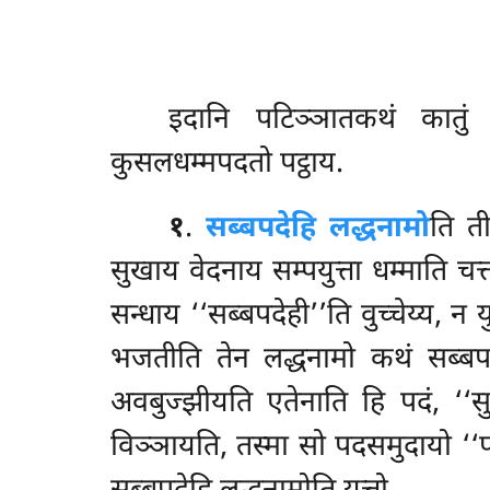
इदानि
पटिञ्ञातकथं कातु
कुसलधम्मपदतो पट्ठाय.
१
.
सब्बपदेहि लद्धनामो
ति ती
सुखाय वेदनाय सम्पयुत्ता धम्माति चत्
सन्धाय ‘‘सब्बपदेही’’ति वुच्चेय्य, 
भजतीति तेन लद्धनामो कथं सब्बपद
अवबुज्झीयति एतेनाति हि पदं, ‘‘सु
विञ्ञायति, तस्मा सो पदसमुदायो ‘‘पद