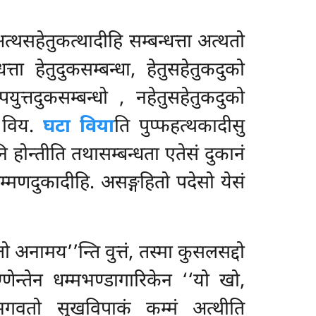
त्थसहेतुकत्थादीहि सम्बन्धत्ता अत्थतो
त्ता हेतुदुकसम्बन्धा, हेतुसहेतुकदुको
पयुत्तदुकसम्बन्धो
, नहेतुसहेतुकदुको
 विय.
घटा विया
ति पुप्फहत्थकादीसु
 होन्तीति तथासम्बन्धता एतेसं दुकानं
म्मणदुकादीहि. असङ्गहितो पदेसो येसं
तो अनामय’’न्ति वुत्तं, तस्मा कुसलसद्दो
्तेन धम्मभण्डागारिकेन ‘‘यो खो,
गवतो सुखविपाकं कम्मं अत्थीति