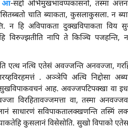
,
आ
-सद्दो अभिमुखभावप्पकासनो, तस्मा अत्त
ितब्बतो चाति ब्याकता, कुसलाकुसला. न ब्
न्ति. न हि अविपाकता दुक्खविपाकता विय
ि विरुज्झतीति नापि ते किञ्चि पजहन्ति, 
ति
एत्थ नत्थि एतेसं अवज्जन्ति अनवज्जा, गरहि
रय्हविरहमत्तं
. अञ्ञेपि अत्थि निद्दोसा अब
ितुं सुखविपाकवचनं आह. अवज्जपटिपक्खा वा इध
धावज्जा विरहितावज्जमत्ता वा, तस्मा अनवज्
लानं साधारणं सविपाकतालक्खणन्ति तस्मिं लक
ब्याकतेहि कुसलानं विसेसोति. सुखो विपाको एते