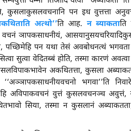
्पयुत्ता धम्मा’’तिआदिं वत्वा ‘‘अब्याकता’’ति व
 कुसलाकुसलवचनानि पन इध वुत्तत्ता अनुवत
कथिताति अत्थो’’
ति आह.
न ब्याकता
ति 
ो वचनं ञापकसाधनीयं, आसयानुसयचरियादिकुसल
तो, पच्छिमेहि पन यथा तेसं अवबोधनत्थं भगवता त
ित्वा सुत्वा वेदितब्बं होति, तस्मा कारणं अवत्व
कुसलविपाकभावेन अकथितत्ता, कुसला अब्याक
 ‘‘अञ्ञापकसाधनीयवचनो भगवा’’ति निवारे
ि अविपाकवचनं वुत्तं कुसलवचनञ्च अवुत्त
तभावो सिया, तस्मा न कुसलानं अब्याकतता