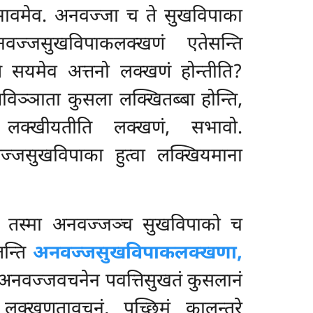
्भावमेव. अनवज्जा च ते सुखविपाका
ज्जसुखविपाकलक्खणं एतेसन्ति
सयमेव अत्तनो लक्खणं होन्तीति?
विञ्ञाता कुसला लक्खितब्बा होन्ति,
ा लक्खीयतीति लक्खणं, सभावो.
जसुखविपाका हुत्वा लक्खियमाना
, तस्मा अनवज्जञ्च सुखविपाको च
तन्ति
अनवज्जसुखविपाकलक्खणा,
 अनवज्जवचनेन पवत्तिसुखतं कुसलानं
 लक्खणतावचनं, पच्छिमं कालन्तरे