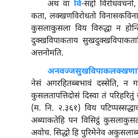
अथ वा
वि
-सद्दो विरोधवचनो
कता, लक्खणविरोधतो विनासकविनास
कुसलाकुसला विय विरुद्धा न हो
दुक्खविपाकताय सुखदुक्खविपाकताह
अत्तनोमति.
अनवज्जसुखविपाकलक्खणा
नेसं अगरहितब्बभावं दस्सेति, न गा
कुसलतापत्तिदोसं दिस्वा तं परिहर
(म. नि. २.३६१) विय पटिप्पस्सद्
अब्याकतेहि पन विसिट्ठं कुसलाकुस
अवोच. सिद्धो हि पुरिमेनेव अकुसला