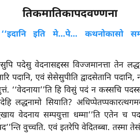
तिकमातिकापदवण्णना
ं
‘‘इदानि इति मे…पे… कथनोकासो सम्पत
सुपि पदेसु वेदनासद्दस्स विज्जमानत्ता तेन लद्
तारि पदानि, एवं सेसेसुपीति द्वादसेतानि पदानि, 
न युत्तं. ‘‘वेदनाया’’ति हि विसुं पदं न कस्सचि 
ेहि लद्धनामो सियाति? अधिप्पेतप्पकारत्थगम
खाय वेदनाय सम्पयुत्ता धम्मा’’ति एतेन च पद
’’न्ति वुच्चति. एवं इतरेपि वेदितब्बा. तस्मा ते