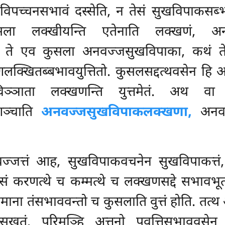
विपच्चनसभावं दस्सेति, न तेसं सुखविपाकसब
ला लक्खीयन्ति एतेनाति लक्खणं, अनव
ु ते एव कुसला अनवज्जसुखविपाका, कथं ते 
णलक्खितब्बभावयुत्तितो. कुसलसद्दत्थवसेन हि अ
 विञ्ञाता लक्खणन्ति युत्तमेतं. अथ व
णञ्चाति
अनवज्जसुखविपाकलक्खणा,
अनवज्
जत्तं आह, सुखविपाकवचनेन सुखविपाकत्तं
ं करणत्थे च कम्मत्थे च लक्खणसद्दे सभावभू
 तंसभाववन्तो च कुसलाति वुत्तं होति. तत्थ
ुखतं. पुरिमञ्हि अत्तनो पवत्तिसभाववसेन