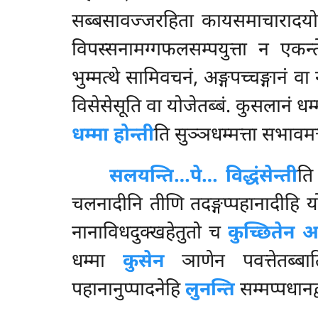
सब्बसावज्जरहिता कायसमाचारादयो 
विपस्सनामग्गफलसम्पयुत्ता न एकन
भुम्मत्थे सामिवचनं, अङ्गपच्चङ्गानं
विसेसेसूति वा योजेतब्बं. कुसलानं धम्
धम्मा होन्ती
ति सुञ्ञधम्मत्ता सभावमत्
सलयन्ति…पे… विद्धंसेन्ती
ति
चलनादीनि तीणि तदङ्गप्पहानादीहि 
नानाविधदुक्खहेतुतो च
कुच्छितेन 
धम्मा
कुसेन
ञाणेन पवत्तेतब्ब
पहानानुप्पादनेहि
लुनन्ति
सम्मप्पधानद्