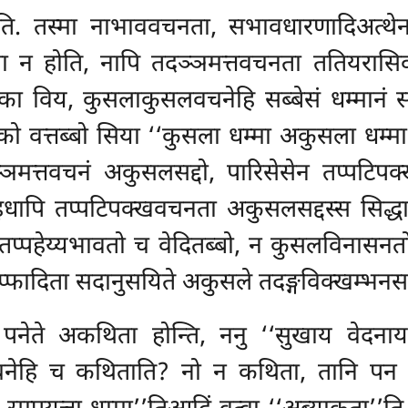
ि. तस्मा नाभाववचनता, सभावधारणादिअत्थेन
ा न होति, नापि तदञ्ञमत्तवचनता ततियरासि
 विय, कुसलाकुसलवचनेहि सब्बेसं धम्मानं सङ्
 वत्तब्बो सिया ‘‘कुसला धम्मा अकुसला धम्मा’
दञ्ञमत्तवचनं अकुसलसद्दो, पारिसेसेन तप्पटि
 इधापि तप्पटिपक्खवचनता अकुसलसद्दस्स सिद्धा
 तप्पहेय्यभावतो च वेदितब्बो, न कुसलविनासन
ादिता सदानुसयिते अकुसले तदङ्गविक्खम्भनसम
नेते अकथिता होन्ति, ननु ‘‘सुखाय वेदनाय 
चनेहि च कथिताति? नो न कथिता, तानि पन वच