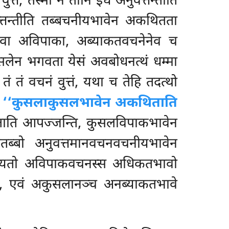
ुत्तं, तस्मा न तानि इध अनुवत्तन्तीति
्तन्तीति तब्बचनीयभावेन अकथितता
वा अविपाका, अब्याकतवचनेनेव च
ेन भगवता येसं अवबोधनत्थं धम्मा
ं तं वचनं वुत्तं, यथा च तेहि तदत्थो
ा
‘‘कुसलाकुसलभावेन अकथिताति
ताति आपज्जन्ति, कुसलविपाकभावेन
तब्बो अनुवत्तमानवचनवचनीयभावेन
ं, यतो अविपाकवचनस्स अधिकतभावो
, एवं अकुसलानञ्च अनब्याकतभावे