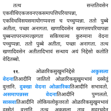
तत्थ सन्ततिवसेन
एकवीथिएकजवनएकसमापत्तिपरियापन्ना,
एकविधविसयसमायोगप्पवत्ता च पच्चुप्पन्ना. ततो पुब्बे
अतीता, पच्छा अनागता. खणादिवसेन खणत्तयपरियापन्ना
पुब्बन्तापरन्तमज्झगता सकिच्चञ्च कुरुमाना वेदना
पच्चुप्पन्ना. ततो पुब्बे अतीता, पच्छा अनागता. तत्थ
खणादिवसेन अतीतादिभावं सन्धाय अयं निद्देसो कतोति
वेदितब्बो.
. ओळारिकसुखुमनिद्देसे
अकुसला
११
वेदना
तिआदीनि जातितो ओळारिकसुखुमभावं दस्सेतुं
वुत्तानि.
दुक्खा वेदना ओळारिका
तिआदीनि सभावतो.
असमापन्नस्स वेदना
तिआदीनि पुग्गलतो.
सासवा
तिआदीनि लोकियलोकुत्तरतो ओळारिकसुखुमभावं
दस्सेतुं वुत्तानि. तत्थ अकुसला ताव सदरथट्ठेन