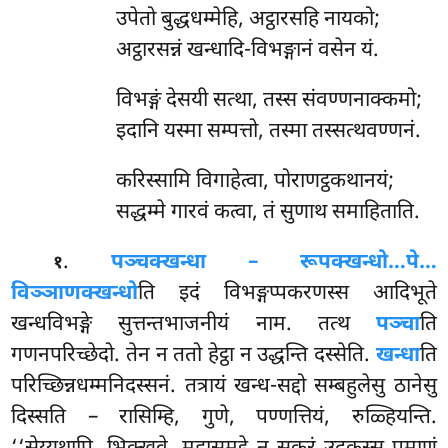
उपेतो बुद्धधम्मेहि, अट्ठारसहि नायको;
अट्ठारसन्नं खन्धादि-विभङ्गानं वसेन यं.
विभङ्गं
देसयी सत्था, तस्स संवण्णनाक्कमो;
इदानि यस्मा सम्पत्तो, तस्मा तस्सत्थवण्णनं.
करिस्सामि विगाहेत्वा, पोराणट्ठकथानयं;
सद्धम्मे गारवं कत्वा, तं सुणाथ समाहिताति.
.
पञ्चक्खन्धा – रूपक्खन्धो…पे…
१
विञ्ञाणक्खन्धो
ति इदं विभङ्गप्पकरणस्स आदिभूते
खन्धविभङ्गे सुत्तन्तभाजनीयं नाम. तत्थ
पञ्चा
ति
गणनपरिच्छेदो. तेन न ततो हेट्ठा न उद्धन्ति दस्सेति.
खन्धा
ति
परिच्छिन्नधम्मनिदस्सनं. तत्रायं खन्ध-सद्दो सम्बहुलेसु ठानेसु
दिस्सति – रासिम्हि, गुणे, पण्णत्तियं, रुळ्हियन्ति.