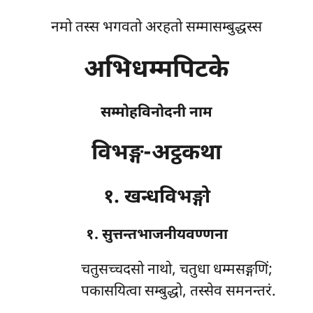
नमो तस्स भगवतो अरहतो सम्मासम्बुद्धस्स
अभिधम्मपिटके
सम्मोहविनोदनी नाम
विभङ्ग-अट्ठकथा
१. खन्धविभङ्गो
१. सुत्तन्तभाजनीयवण्णना
चतुसच्चदसो
नाथो, चतुधा धम्मसङ्गणिं;
पकासयित्वा सम्बुद्धो, तस्सेव समनन्तरं.