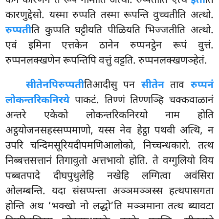
केन कारणेन तं रूपं नामाति अत्थो. रुप्पतीति एत्थ
इती
ति
कारणुद्देसो. यस्मा रुप्पति तस्मा रूपन्ति वुच्चतीति अत्थो.
रुप्पती
ति कुप्पति घट्टीयति पीळियति भिज्जतीति अत्थो.
एवं इमिना एत्तकेन ठानेन रुप्पनट्ठेन रूपं वुत्तं.
रुप्पनलक्खणेन रूपन्तिपि वत्तुं वट्टति. रुप्पनलक्खणञ्हेतं.
सीतेनपि
रुप्पती
तिआदीसु पन
सीतेन
ताव
रुप्पनं
लोकन्तरिकनिरये
पाकटं. तिण्णं तिण्णञ्हि चक्कवाळानं
अन्तरे एकेको लोकन्तरिकनिरयो नाम होति
अट्ठयोजनसहस्सप्पमाणो, यस्स नेव हेट्ठा पथवी अत्थि, न
उपरि चन्दिमसूरियदीपमणिआलोको, निच्चन्धकारो. तत्थ
निब्बत्तसत्तानं तिगावुतो अत्तभावो होति. ते वग्गुलियो विय
पब्बतपादे दीघपुथुलेहि नखेहि लग्गित्वा अवंसिरा
ओलम्बन्ति. यदा संसप्पन्ता अञ्ञमञ्ञस्स हत्थपासगता
होन्ति अथ ‘भक्खो नो लद्धो’ति मञ्ञमाना तत्थ ब्यावटा