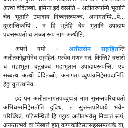
अत्थो वेदितब्बो. इमिना इदं दस्सेति – अतीतरूपम्पि भूतानि
चेव भूतानि उपादाय निब्बत्तरूपञ्च, अनागतम्पि…पे…
दूरसन्तिकम्पि
. न हि भूतेहि चेव भूतानि उपादाय
पवत्तरूपतो च अञ्ञं रूपं नाम अत्थीति.
अपरो नयो –
अतीतंसेन सङ्गहित
न्ति
अतीतकोट्ठासेनेव सङ्गहितं, एत्थेव गणनं गतं. किन्ति? चत्तारो
च महाभूता चतुन्नञ्च महाभूतानं
उपादायरूपन्ति. एवं
सब्बत्थ अत्थो वेदितब्बो. अनागतपच्चुप्पन्ननिद्देसपदानिपि
हेट्ठा वुत्तत्थानेव.
इदं पन अतीतानागतपच्चुप्पन्नं नाम सुत्तन्तपरियायतो
अभिधम्मनिद्देसतोति दुविधं. तं सुत्तन्तपरियाये भवेन
परिच्छिन्नं. पटिसन्धितो हि पट्ठाय अतीतभवेसु निब्बत्तं रूपं,
अनन्तरभवे वा निब्बत्तं होतु कप्पकोटिसतसहस्समत्थके वा,