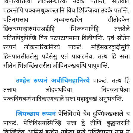
विपरिवत्तित्वा लोकसन्धारके उदके पतन्ति, सीतवाते
पहरन्तेपि पक्कमधुकफलानि विय छिज्जित्वा उदके पतन्ति.
पतितमत्ताव अच्चन्तखारेन सीतोदकेन
छिन्नचम्मन्हारुमंसअट्ठीहि भिज्जमानेहि तत्ततेले
पतितपिट्ठपिण्डि विय पटपटायमाना विलीयन्ति. एवं सीतेन
रुप्पनं लोकन्तरिकनिरये पाकटं. महिंसकरट्ठादीसुपि
हिमपातसीतलेसु पदेसेसु एतं पाकटमेव. तत्थ हि सत्ता
सीतेन भिन्नच्छिन्नसरीरा जीवितक्खयम्पि पापुणन्ति.
उण्हेन रुप्पनं अवीचिमहानिरये
पाकटं. तत्थ हि
तत्ताय लोहपथविया निपज्जापेत्वा
पञ्चविधबन्धनादिकरणकाले सत्ता महादुक्खं अनुभवन्ति.
जिघच्छाय रुप्पनं
पेत्तिविसये चेव दुब्भिक्खकाले च
पाकटं. पेत्तिविसयस्मिञ्हि सत्ता द्वे तीणि बुद्धन्तरानि
किञ्चिदेव आमिसं हत्थेन गहेत्वा मुखे पक्खिपन्ता नाम न