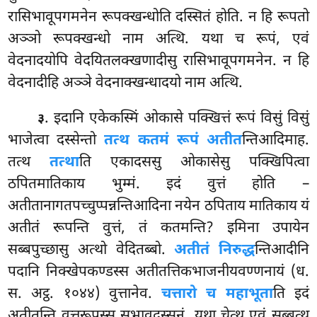
रासिभावूपगमनेन रूपक्खन्धोति दस्सितं होति. न हि रूपतो
अञ्ञो रूपक्खन्धो नाम अत्थि. यथा च रूपं, एवं
वेदनादयोपि वेदयितलक्खणादीसु रासिभावूपगमनेन. न हि
वेदनादीहि अञ्ञे वेदनाक्खन्धादयो नाम अत्थि.
. इदानि एकेकस्मिं ओकासे पक्खित्तं रूपं विसुं विसुं
३
भाजेत्वा दस्सेन्तो
तत्थ कतमं रूपं अतीत
न्तिआदिमाह.
तत्थ
तत्था
ति एकादससु ओकासेसु पक्खिपित्वा
ठपितमातिकाय भुम्मं. इदं वुत्तं होति –
अतीतानागतपच्चुप्पन्नन्तिआदिना
नयेन ठपिताय मातिकाय यं
अतीतं रूपन्ति वुत्तं, तं कतमन्ति? इमिना उपायेन
सब्बपुच्छासु अत्थो वेदितब्बो.
अतीतं निरुद्ध
न्तिआदीनि
पदानि निक्खेपकण्डस्स अतीतत्तिकभाजनीयवण्णनायं (ध.
स. अट्ठ. १०४४) वुत्तानेव.
चत्तारो च महाभूता
ति इदं
अतीतन्ति वुत्तरूपस्स सभावदस्सनं. यथा चेत्थ एवं सब्बत्थ