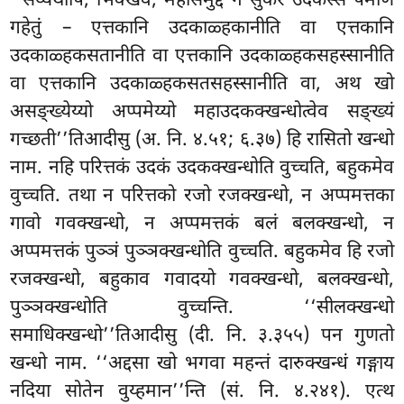
‘‘सेय्यथापि, भिक्खवे, महासमुद्दे न सुकरं उदकस्स पमाणं
गहेतुं – एत्तकानि उदकाळ्हकानीति वा एत्तकानि
उदकाळ्हकसतानीति वा एत्तकानि उदकाळ्हकसहस्सानीति
वा एत्तकानि उदकाळ्हकसतसहस्सानीति वा, अथ खो
असङ्ख्येय्यो अप्पमेय्यो महाउदकक्खन्धोत्वेव
सङ्ख्यं
गच्छती’’तिआदीसु (अ. नि. ४.५१; ६.३७) हि रासितो खन्धो
नाम. नहि परित्तकं उदकं उदकक्खन्धोति वुच्चति, बहुकमेव
वुच्चति. तथा न परित्तको रजो रजक्खन्धो, न अप्पमत्तका
गावो गवक्खन्धो, न अप्पमत्तकं बलं बलक्खन्धो, न
अप्पमत्तकं पुञ्ञं पुञ्ञक्खन्धोति वुच्चति. बहुकमेव हि रजो
रजक्खन्धो, बहुकाव गवादयो गवक्खन्धो, बलक्खन्धो,
पुञ्ञक्खन्धोति वुच्चन्ति. ‘‘सीलक्खन्धो
समाधिक्खन्धो’’तिआदीसु (दी. नि. ३.३५५) पन गुणतो
खन्धो नाम. ‘‘अद्दसा खो भगवा महन्तं दारुक्खन्धं गङ्गाय
नदिया सोतेन वुय्हमान’’न्ति (सं. नि. ४.२४१). एत्थ