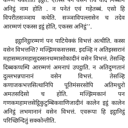
कण्णे थकेतीति इट्ठेतं. एतस्स पन
वसेन तव वादे निब्बानं
अनिट्ठं नाम होति
. न पनेतं एवं गहेतब्बं. एसो हि
विपरीतसञ्ञाय कथेति. सञ्ञाविपल्लासेन च तदेव
आरम्मणं एकस्स इट्ठं होति, एकस्स अनिट्ठं’’.
इट्ठानिट्ठारम्मणं पन पाटियेक्कं विभत्तं अत्थीति. कस्स
वसेन विभत्तन्ति? मज्झिमकसत्तस्स. इदञ्हि न अतिइस्सरानं
महासम्मतमहासुदस्सनधम्मासोकादीनं वसेन विभत्तं. तेसञ्हि
दिब्बकप्पम्पि आरम्मणं अमनापं उपट्ठाति. न अतिदुग्गतानं
दुल्लभन्नपानानं वसेन विभत्तं. तेसञ्हि
कणाजकभत्तसित्थानिपि पूतिमंसरसोपि अतिमधुरो
अमतसदिसो च होति. मज्झिमकानं पन
गणकमहामत्तसेट्ठिकुटुम्बिकवाणिजादीनं कालेन इट्ठं कालेन
अनिट्ठं लभमानानं वसेन विभत्तं. एवरूपा हि इट्ठानिट्ठं
परिच्छिन्दितुं सक्कोन्तीति.