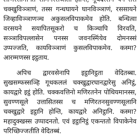
चक्खुविञ्ञाणं, तस्स गन्धघायने घानविञ्ञाणं, रससायने
जिव्हाविञ्ञाणञ्च अकुसलविपाकमेव होति. बन्धित्वा
वरसयने सयापितसूकरो च किञ्चापि विरवति,
सञ्ञाविपल्लासेन पनस्स जवनस्मिंयेव दोमनस्सं
उप्पज्जति, कायविञ्ञाणं कुसलविपाकमेव. कस्मा?
आरम्मणस्स इट्ठताय.
अपिच द्वारवसेनापि इट्ठानिट्ठता वेदितब्बा.
सुखसम्फस्सञ्हि गूथकललं चक्खुद्वारघानद्वारेसु
अनिट्ठं,
कायद्वारे इट्ठं होति. चक्कवत्तिनो मणिरतनेन
पोथियमानस्स,
सुवण्णसूले उत्तासितस्स च मणिरतनसुवण्णसूलानि
चक्खुद्वारे इट्ठानि होन्ति, कायद्वारे अनिट्ठानि. कस्मा?
महादुक्खस्स उप्पादनतो. एवं इट्ठानिट्ठं एकन्ततो विपाकेनेव
परिच्छिज्जतीति वेदितब्बं.