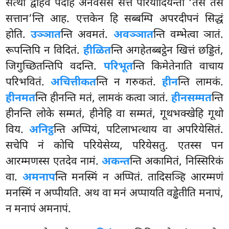
सत्था द्वीहेव पदेहि अनवसेसे सत्ते परियादियन्तो ‘तेसं तेसं
सत्तान’न्ति आह. एत्तकेन हि सब्बम्पि अपरदीपनं
सिद्धं
होति.
उञ्ञात
न्ति अवमतं.
अवञ्ञात
न्ति वम्भेत्वा ञातं.
रूपन्तिपि न विदितं.
हीळित
न्ति अगहेतब्बट्ठेन खित्तं छड्डितं,
जिगुच्छितन्तिपि वदन्ति.
परिभूत
न्ति किमेतेनाति वाचाय
परिभवितं.
अचित्तीकत
न्ति न गरुकतं.
हीन
न्ति लामकं.
हीनमत
न्ति हीनन्ति मतं, लामकं कत्वा ञातं.
हीनसम्मत
न्ति
हीनन्ति लोके सम्मतं, हीनेहि वा सम्मतं, गूथभक्खेहि गूथो
विय.
अनिट्ठ
न्ति अप्पियं, पटिलाभत्थाय वा अपरियेसितं.
सचेपि नं कोचि परियेसेय्य, परियेसतु. एतस्स पन
आरम्मणस्स एतदेव नामं.
अकन्त
न्ति अकामितं, निस्सिरिकं
वा.
अमनाप
न्ति मनस्मिं न अप्पितं. तादिसञ्हि आरम्मणं
मनस्मिं न अप्पीयति. अथ वा मनं अप्पायति वड्ढेतीति मनापं,
न मनापं अमनापं.