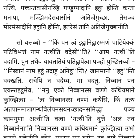
नत्थि. पच्चन्तवासीनञ्हि गण्डुप्पादापि इट्ठा होन्ति कन्ता
मनापा, मज्झिमदेसवासीनं अतिजेगुच्छा. तेसञ्च
मोरमंसादीनि इट्ठानि होन्ति, इतरेसं तानि अतिजेगुच्छानीति.
सो वत्तब्बो – ‘‘किं पन त्वं इट्ठानिट्ठारम्मणं पाटियेक्कं
पटिविभत्तं नाम नत्थीति वदेसी’’ति? ‘‘आम नत्थी’’ति
वदामि. पुन तथेव यावततियं पतिट्ठापेत्वा पञ्हो पुच्छितब्बो –
‘‘निब्बानं नाम इट्ठं उदाहु अनिट्ठ’’न्ति? जानमानो ‘‘इट्ठ’’न्ति
वक्खति. सचेपि न वदेय्य, मा वदतु. निब्बानं पन
एकन्तइट्ठमेव. ‘‘ननु एको निब्बानस्स वण्णे कथियमाने
कुज्झित्वा – ‘त्वं निब्बानस्स वण्णं कथेसि, किं तत्थ
अन्नपानमालागन्धविलेपनसयनच्छादनसमिद्धा पञ्च
कामगुणा अत्थी’ति वत्वा ‘नत्थी’ति वुत्ते ‘अलं तव
निब्बानेना’ति निब्बानस्स वण्णे कथियमाने कुज्झित्वा उभो