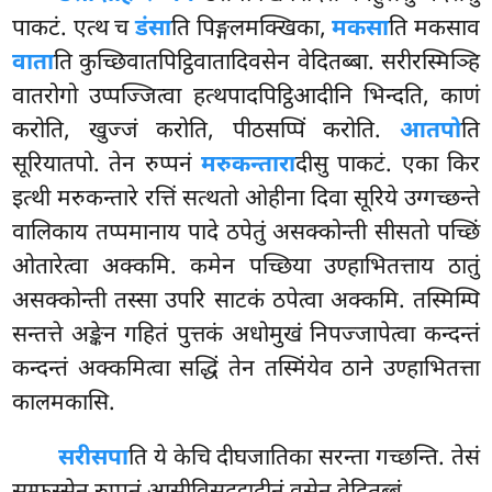
पाकटं. एत्थ च
डंसा
ति पिङ्गलमक्खिका,
मकसा
ति मकसाव
वाता
ति कुच्छिवातपिट्ठिवातादिवसेन वेदितब्बा. सरीरस्मिञ्हि
वातरोगो उप्पज्जित्वा हत्थपादपिट्ठिआदीनि भिन्दति, काणं
करोति, खुज्जं करोति, पीठसप्पिं करोति.
आतपो
ति
सूरियातपो. तेन रुप्पनं
मरुकन्तारा
दीसु पाकटं. एका किर
इत्थी मरुकन्तारे रत्तिं सत्थतो ओहीना दिवा सूरिये उग्गच्छन्ते
वालिकाय तप्पमानाय पादे ठपेतुं असक्कोन्ती सीसतो पच्छिं
ओतारेत्वा अक्कमि. कमेन पच्छिया उण्हाभितत्ताय
ठातुं
असक्कोन्ती तस्सा उपरि साटकं ठपेत्वा अक्कमि. तस्मिम्पि
सन्तत्ते अङ्केन गहितं पुत्तकं अधोमुखं निपज्जापेत्वा कन्दन्तं
कन्दन्तं अक्कमित्वा सद्धिं तेन तस्मिंयेव ठाने उण्हाभितत्ता
कालमकासि.
सरीसपा
ति ये केचि दीघजातिका सरन्ता गच्छन्ति. तेसं