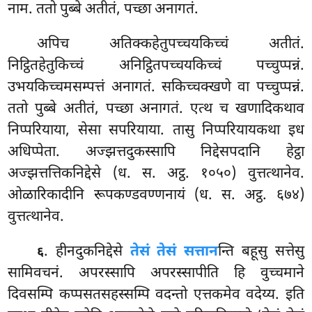
नाम. ततो पुब्बे अतीतं, पच्छा अनागतं.
अपिच अतिक्कहेतुपच्चयकिच्चं अतीतं.
निट्ठितहेतुकिच्चं अनिट्ठितपच्चयकिच्चं पच्चुप्पन्नं.
उभयकिच्चमसम्पत्तं अनागतं. सकिच्चक्खणे वा पच्चुप्पन्नं.
ततो पुब्बे अतीतं, पच्छा अनागतं. एत्थ च खणादिकथाव
निप्परियाया, सेसा सपरियाया. तासु निप्परियायकथा इध
अधिप्पेता. अज्झत्तदुकस्सापि निद्देसपदानि हेट्ठा
अज्झत्तत्तिकनिद्देसे (ध. स. अट्ठ. १०५०) वुत्तत्थानेव.
ओळारिकादीनि रूपकण्डवण्णनायं (ध. स. अट्ठ. ६७४)
वुत्तत्थानेव.
. हीनदुकनिद्देसे
तेसं तेसं सत्तान
न्ति बहूसु सत्तेसु
६
सामिवचनं. अपरस्सापि अपरस्सापीति हि वुच्चमाने
दिवसम्पि कप्पसतसहस्सम्पि वदन्तो एत्तकमेव वदेय्य. इति