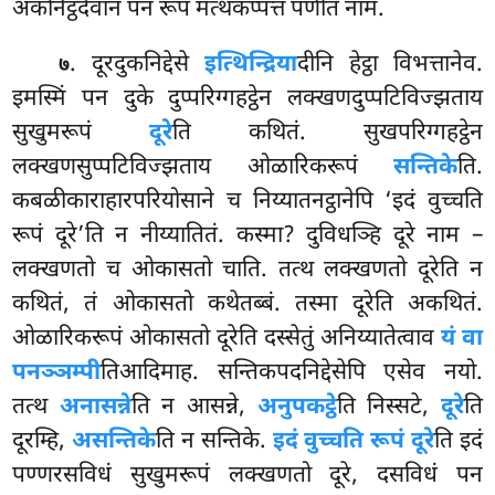
अकनिट्ठदेवानं पन रूपं मत्थकप्पत्तं पणीतं नाम.
. दूरदुकनिद्देसे
इत्थिन्द्रिया
दीनि हेट्ठा विभत्तानेव.
७
इमस्मिं पन दुके दुप्परिग्गहट्ठेन लक्खणदुप्पटिविज्झताय
सुखुमरूपं
दूरे
ति कथितं. सुखपरिग्गहट्ठेन
लक्खणसुप्पटिविज्झताय ओळारिकरूपं
सन्तिके
ति.
कबळीकाराहारपरियोसाने च निय्यातनट्ठानेपि ‘इदं वुच्चति
रूपं दूरे’ति न नीय्यातितं. कस्मा? दुविधञ्हि दूरे नाम –
लक्खणतो च ओकासतो चाति. तत्थ लक्खणतो दूरेति न
कथितं, तं ओकासतो कथेतब्बं. तस्मा दूरेति अकथितं.
ओळारिकरूपं ओकासतो दूरेति दस्सेतुं अनिय्यातेत्वाव
यं वा
पनञ्ञम्पी
तिआदिमाह. सन्तिकपदनिद्देसेपि एसेव नयो.
तत्थ
अनासन्ने
ति न आसन्ने,
अनुपकट्ठे
ति निस्सटे,
दूरे
ति
दूरम्हि,
असन्तिके
ति न सन्तिके.
इदं वुच्चति रूपं दूरे
ति इदं
पण्णरसविधं सुखुमरूपं लक्खणतो दूरे, दसविधं पन