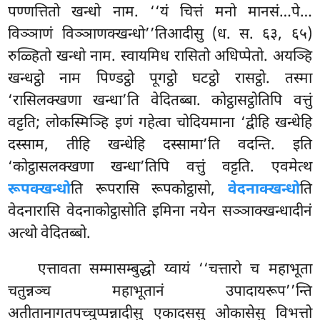
पण्णत्तितो खन्धो नाम. ‘‘यं चित्तं मनो मानसं…पे…
विञ्ञाणं विञ्ञाणक्खन्धो’’तिआदीसु (ध. स. ६३, ६५)
रुळ्हितो खन्धो नाम. स्वायमिध रासितो अधिप्पेतो. अयञ्हि
खन्धट्ठो नाम पिण्डट्ठो पूगट्ठो घटट्ठो रासट्ठो. तस्मा
‘रासिलक्खणा खन्धा’ति वेदितब्बा. कोट्ठासट्ठोतिपि वत्तुं
वट्टति; लोकस्मिञ्हि इणं गहेत्वा चोदियमाना ‘द्वीहि खन्धेहि
दस्साम, तीहि खन्धेहि दस्सामा’ति वदन्ति. इति
‘कोट्ठासलक्खणा खन्धा’तिपि वत्तुं वट्टति. एवमेत्थ
रूपक्खन्धो
ति रूपरासि रूपकोट्ठासो,
वेदनाक्खन्धो
ति
वेदनारासि वेदनाकोट्ठासोति इमिना नयेन सञ्ञाक्खन्धादीनं
अत्थो वेदितब्बो.
एत्तावता
सम्मासम्बुद्धो य्वायं ‘‘चत्तारो च महाभूता
चतुन्नञ्च महाभूतानं उपादायरूप’’न्ति
अतीतानागतपच्चुप्पन्नादीसु एकादससु ओकासेसु विभत्तो