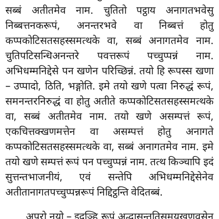
सब्बं अतीतमेव नाम. चुतितो पट्ठाय अनागतभवेसु
निब्बत्तनकरूपं, अनन्तरभवे वा निब्बत्तं होतु
कप्पकोटिसतसहस्समत्थके वा, सब्बं अनागतमेव नाम.
चुतिपटिसन्धिअनन्तरे पवत्तरूपं पच्चुप्पन्नं नाम.
अभिधम्मनिद्देसे पन खणेन परिच्छिन्नं. तयो हि रूपस्स खणा
– उप्पादो, ठिति, भङ्गोति. इमे तयो खणे पत्वा निरुद्धं रूपं,
समनन्तरनिरुद्धं वा होतु अतीते कप्पकोटिसतसहस्समत्थके
वा, सब्बं अतीतमेव नाम. तयो खणे असम्पत्तं रूपं,
एकचित्तक्खणमत्तेन वा असम्पत्तं होतु अनागते
कप्पकोटिसतसहस्समत्थके वा, सब्बं अनागतमेव नाम. इमे
तयो खणे सम्पत्तं रूपं पन पच्चुप्पन्नं नाम. तत्थ किञ्चापि इदं
सुत्तन्तभाजनीयं, एवं सन्तेपि अभिधम्मनिद्देसेनेव
अतीतानागतपच्चुप्पन्नरूपं निद्दिट्ठन्ति
वेदितब्बं.
अपरो नयो – इदञ्हि रूपं अद्धासन्ततिसमयखणवसेन