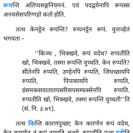
रूप
न्ति अतिप्पसङ्गनियमनं. एवं पदद्वयेनापि रूपस्स
अनवसेसपरिग्गहो कतो होति.
तत्थ केनट्ठेन रूपन्ति? रुप्पनट्ठेन रूपं. वुत्तञ्हेतं
भगवता –
‘‘किञ्च
, भिक्खवे, रूपं वदेथ? रुप्पतीति
खो, भिक्खवे, तस्मा रूपन्ति वुच्चति. केन रुप्पति?
सीतेनपि रुप्पति, उण्हेनपि रुप्पति, जिघच्छायपि
रुप्पति, पिपासायपि रुप्पति,
डंसमकसवातातपसरिसपसम्फस्सेनपि रुप्पति.
रुप्पतीति खो, भिक्खवे, तस्मा रूपन्ति वुच्चती’’ति
(सं. नि. ३.७९).
तत्थ
कि
न्ति कारणपुच्छा; केन कारणेन रूपं वदेथ,