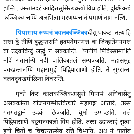
होन्ति
. अन्तोउदरं आदित्तसुसिररुक्खो विय होति. दुब्भिक्खे
कञ्जिकमत्तम्पि अलभित्वा मरणप्पत्तानं पमाणं नाम नत्थि.
पिपासाय रुप्पनं कालकञ्जिका
दीसु पाकटं. तत्थ हि
सत्ता द्वे तीणि बुद्धन्तरानि हदयतेमनमत्तं वा जिव्हातेमनमत्तं
वा उदकबिन्दुं लद्धुं न सक्कोन्ति. ‘पानीयं पिविस्सामा’ति
नदिं गतानम्पि नदी वालिकातलं सम्पज्जति. महासमुद्दं
पक्खन्तानम्पि महासमुद्दो पिट्ठिपासाणो होति. ते सुस्सन्ता
बलवदुक्खपीळिता विचरन्ति.
एको
किर कालकञ्जिकअसुरो पिपासं अधिवासेतुं
असक्कोन्तो योजनगम्भीरवित्थारं महागङ्गं ओतरि. तस्स
गतगतट्ठाने उदकं छिज्जति, धूमो उग्गच्छति, तत्ते
पिट्ठिपासाणे चङ्कमनकालो विय होति. तस्स उदकसद्दं सुत्वा
इतो चितो च विचरन्तस्सेव रत्ति विभायि. अथ नं पातोव