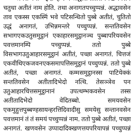
चतुधा अतीतं नाम होति. तथा अनागतपच्चुप्पन्नं. अद्धावसेन
ताव एकस्स एकस्मिं भवे पटिसन्धितो पुब्बे अतीतं, चुतितो
उद्धं अनागतं, उभिन्नमन्तरे पच्चुप्पन्नं. सन्ततिवसेन
सभागएकउतुसमुट्ठानं एकाहारसमुट्ठानञ्च पुब्बापरियवसेन
पवत्तमानम्पि पच्चुप्पन्नं. ततो पुब्बे
विसभागउतुआहारसमुट्ठानं अतीतं, पच्छा अनागतं. चित्तजं
एकवीथिएकजवनएकसमापत्तिसमुट्ठानं पच्चुप्पन्नं. ततो पुब्बे
अतीतं, पच्छा अनागतं. कम्मसमुट्ठानस्स पाटियेक्कं
सन्ततिवसेन अतीतादिभेदो नत्थि. तेसञ्ञेव पन
उतुआहारचित्तसमुट्ठानानं उपत्थम्भकवसेन तस्स
अतीतादिभेदो वेदितब्बो. समयवसेन
एकमुहुत्तपुब्बण्हसायन्हरत्तिदिवादीसु समयेसु सन्तानवसेन
पवत्तमानं तं तं समयं पच्चुप्पन्नं नाम. ततो पुब्बे अतीतं, पच्छा
अनागतं. खणवसेन उप्पादादिक्खणत्तयपरियापन्नं
पच्चुप्पन्नं