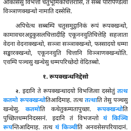
ओकासेसु विभत्तो चतुभूमिकचित्तरासि, तं सब्बं परिपिण्डेत्वा
विञ्ञाणक्खन्धो नामाति दस्सेसि.
अपिचेत्थ सब्बम्पि चतुसमुट्ठानिकं रूपं रूपक्खन्धो,
कामावचरअट्ठकुसलचित्तादीहि एकूननवुतिचित्तेहि सहजाता
वेदना वेदनाक्खन्धो, सञ्ञा सञ्ञाक्खन्धो, फस्सादयो धम्मा
सङ्खारक्खन्धो, एकूननवुति चित्तानि विञ्ञाणक्खन्धोति.
एवम्पि पञ्चसु खन्धेसु धम्मपरिच्छेदो वेदितब्बो.
१. रूपक्खन्धनिद्देसो
. इदानि ते रूपक्खन्धादयो विभजित्वा दस्सेतुं
तत्थ
२
कतमो रूपक्खन्धो
तिआदिमाह. तत्थ
तत्था
ति तेसु पञ्चसु
खन्धेसु.
कतमो
ति कथेतुकम्यतापुच्छा.
रूपक्खन्धो
ति
पुच्छितधम्मनिदस्सनं. इदानि तं विभजन्तो
यं किञ्चि
रूप
न्तिआदिमाह. तत्थ
यं किञ्ची
ति अनवसेसपरियादानं.