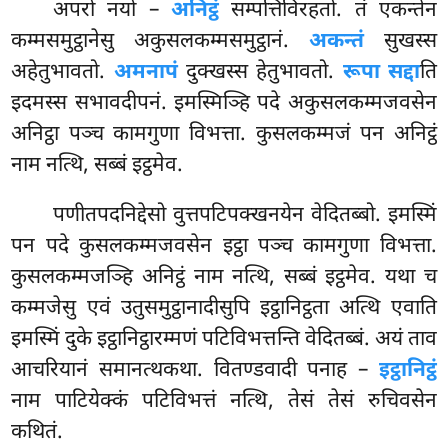
अपरो नयो –
अनिट्ठं
सम्पत्तिविरहतो. तं एकन्तेन
कम्मसमुट्ठानेसु अकुसलकम्मसमुट्ठानं.
अकन्तं
सुखस्स
अहेतुभावतो.
अमनापं
दुक्खस्स हेतुभावतो.
रूपा सद्दा
ति
इदमस्स सभावदीपनं. इमस्मिञ्हि पदे अकुसलकम्मजवसेन
अनिट्ठा पञ्च कामगुणा विभत्ता. कुसलकम्मजं पन अनिट्ठं
नाम नत्थि, सब्बं इट्ठमेव.
पणीतपदनिद्देसो
वुत्तपटिपक्खनयेन वेदितब्बो. इमस्मिं
पन पदे कुसलकम्मजवसेन इट्ठा पञ्च कामगुणा विभत्ता.
कुसलकम्मजञ्हि अनिट्ठं नाम
नत्थि, सब्बं इट्ठमेव. यथा च
कम्मजेसु एवं उतुसमुट्ठानादीसुपि इट्ठानिट्ठता अत्थि एवाति
इमस्मिं दुके इट्ठानिट्ठारम्मणं पटिविभत्तन्ति वेदितब्बं. अयं ताव
आचरियानं समानत्थकथा. वितण्डवादी पनाह –
इट्ठानिट्ठं
नाम पाटियेक्कं पटिविभत्तं नत्थि, तेसं तेसं रुचिवसेन
कथितं.