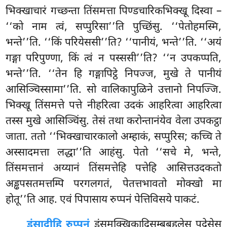
भिक्खाचारं गच्छन्ता तिंसमत्ता पिण्डचारिकभिक्खू दिस्वा –
‘‘को नाम त्वं, सप्पुरिसा’’ति पुच्छिंसु. ‘‘पेतोहमस्मि,
भन्ते’’ति. ‘‘किं परियेससी’’ति? ‘‘पानीयं, भन्ते’’ति. ‘‘अयं
गङ्गा परिपुण्णा, किं त्वं न पस्ससी’’ति? ‘‘न उपकप्पति,
भन्ते’’ति. ‘‘तेन हि गङ्गापिट्ठे निपज्ज, मुखे ते पानीयं
आसिञ्चिस्सामा’’ति. सो वालिकापुळिने उत्तानो निपज्जि.
भिक्खू तिंसमत्ते पत्ते नीहरित्वा उदकं आहरित्वा आहरित्वा
तस्स मुखे आसिञ्चिंसु. तेसं तथा करोन्तानंयेव वेला उपकट्ठा
जाता. ततो ‘‘भिक्खाचारकालो अम्हाकं, सप्पुरिस; कच्चि ते
अस्सादमत्ता लद्धा’’ति आहंसु. पेतो ‘‘सचे मे, भन्ते,
तिंसमत्तानं अय्यानं तिंसमत्तेहि पत्तेहि आसित्तउदकतो
अड्ढपसतमत्तम्पि परगलगतं, पेतत्तभावतो मोक्खो मा
होतू’’ति आह. एवं पिपासाय रुप्पनं पेत्तिविसये पाकटं.
डंसादीहि रुप्पनं
डंसमक्खिकादिसम्बबहुलेसु पदेसेसु