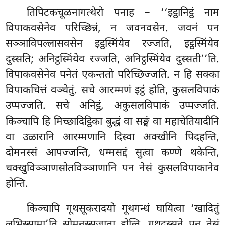
तिपिटकचूळनागत्थेरो पनाह – ‘‘इट्ठानिट्ठं नाम
विपाकवसेनेव परिच्छिन्नं, न जवनवसेन. जवनं पन
सञ्ञाविपल्लासवसेन इट्ठस्मिंयेव रज्जति, इट्ठस्मिंयेव
दुस्सति; अनिट्ठस्मिंयेव रज्जति, अनिट्ठस्मिंयेव दुस्सती’’ति.
विपाकवसेनेव पनेतं एकन्ततो परिच्छिज्जति. न हि सक्का
विपाकचित्तं वञ्चेतुं. सचे आरम्मणं इट्ठं होति, कुसलविपाकं
उप्पज्जति. सचे अनिट्ठं, अकुसलविपाकं उप्पज्जति.
किञ्चापि हि मिच्छादिट्ठिका बुद्धं वा सङ्घं वा महाचेतियादीनि
वा उळारानि आरम्मणानि दिस्वा अक्खीनि पिदहन्ति,
दोमनस्सं आपज्जन्ति, धम्मसद्दं सुत्वा कण्णे थकेन्ति,
चक्खुविञ्ञाणसोतविञ्ञाणानि पन नेसं कुसलविपाकानेव
होन्ति.
किञ्चापि गूथसूकरादयो गूथगन्धं घायित्वा ‘खादितुं
लभिस्सामा’ति सोमनस्सजाता होन्ति, गूथदस्सने पन तेसं