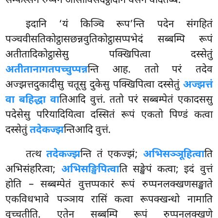
सम्फस्सेन रुप्पनं आसीविसदट्ठादीनं वसेन वेदितब्बं.
इदानि
‘यं किञ्चि रूप’न्ति पदेन संगहितं
पञ्चवीसतिकोट्ठासछन्नवुतिकोट्ठासप्पभेदं सब्बम्पि रूपं
अतीतादिकोट्ठासेसु पक्खिपित्वा दस्सेतुं
अतीतानागतपच्चुप्पन्न
न्ति आह. ततो परं तदेव
अज्झत्तदुकादीसु चतूसु दुकेसु पक्खिपित्वा दस्सेतुं
अज्झत्तं
वा बहिद्धा वा
तिआदि वुत्तं. ततो परं सब्बम्पेतं एकादससु
पदेसेसु परियादियित्वा दस्सितं रूपं एकतो पिण्डं कत्वा
दस्सेतुं
तदेकज्झ
न्तिआदि वुत्तं.
तत्थ
तदेकज्झ
न्ति तं एकज्झं;
अभिसञ्ञूहित्वा
ति
अभिसंहरित्वा;
अभिसङ्खिपित्वा
ति सङ्खेपं कत्वा; इदं वुत्तं
होति – सब्बम्पेतं वुत्तप्पकारं रूपं रुप्पनलक्खणसङ्खाते
एकविधभावे पञ्ञाय रासिं कत्वा रूपक्खन्धो नामाति
वुच्चतीति. एतेन सब्बम्पि रूपं रुप्पनलक्खणे