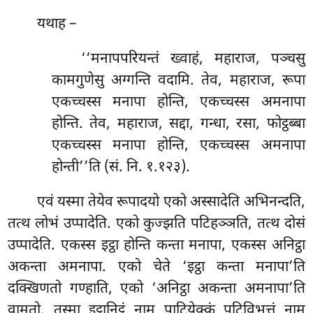
यथाह –
‘‘मनापपरियन्तं ख्वाहं, महाराज, पञ्चसु
कामगुणेसु अग्गन्ति वदामि. तेव, महाराज, रूपा
एकच्चस्स मनापा होन्ति, एकच्चस्स अमनापा
होन्ति. तेव, महाराज, सद्दा, गन्धा, रसा, फोट्ठब्बा
एकच्चस्स मनापा होन्ति, एकच्चस्स अमनापा
होन्ती’’ति
(सं. नि. १.१२३).
एवं यस्मा तेयेव रूपादयो एको अस्सादेति अभिनन्दति,
तत्थ लोभं उप्पादेति. एको कुज्झति पटिहञ्ञति, तत्थ दोसं
उप्पादेति. एकस्स इट्ठा होन्ति कन्ता मनापा, एकस्स अनिट्ठा
अकन्ता अमनापा. एको चेते ‘इट्ठा कन्ता मनापा’ति
दक्खिणतो गण्हाति, एको ‘अनिट्ठा अकन्ता अमनापा’ति
वामतो. तस्मा इट्ठानिट्ठं नाम पाटियेक्कं पटिविभत्तं नाम