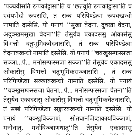
‘पञ्चवीसति रूपकोट्ठासा’ति च ‘छन्नवुति रूपकोट्ठासा’ति च
एवंपभेदो रूपरासि, तं सब्बं परिपिण्डेत्वा रूपक्खन्धो
नामाति दस्सेसि. यो पनायं ‘‘सुखा वेदना, दुक्खा वेदना,
अदुक्खमसुखा वेदना’’ति तेसुयेव एकादससु ओकासेसु
विभत्तो चतुभूमिकवेदनारासि, तं सब्बं परिपिण्डेत्वा
वेदनाक्खन्धो नामाति दस्सेसि. यो पनायं ‘‘चक्खुसम्फस्सजा
सञ्ञा…पे… मनोसम्फस्सजा सञ्ञा’’ति तेसुयेव एकादससु
ओकासेसु विभत्तो चतुभूमिकसञ्ञारासि
, तं सब्बं
परिपिण्डेत्वा सञ्ञाक्खन्धो नामाति दस्सेसि. यो पनायं
‘‘चक्खुसम्फस्सजा चेतना…पे… मनोसम्फस्सजा चेतना’’ति
तेसुयेव एकादससु ओकासेसु विभत्तो चतुभूमिकचेतनारासि,
तं सब्बं परिपिण्डेत्वा सङ्खारक्खन्धो नामाति दस्सेसि. यो
पनायं ‘‘चक्खुविञ्ञाणं, सोतघानजिव्हाकायविञ्ञाणं,
मनोधातु, मनोविञ्ञाणधातू’’ति तेसुयेव एकादससु