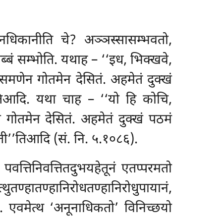
अनधिकानीति चे? अञ्ञस्सासम्भवतो,
्बं सम्भोति. यथाह – ‘‘इध, भिक्खवे,
 समणेन गोतमेन देसितं. अहमेतं दुक्खं
ी’’तिआदि. यथा चाह – ‘‘यो हि कोचि,
न गोतमेन देसितं. अहमेतं दुक्खं पठमं
जती’’तिआदि (सं. नि. ५.१०८६).
वत्तिनिवत्तितदुभयहेतूनं
एतप्परमतो
ुतण्हातण्हानिरोधतण्हानिरोधुपायानं,
 एवमेत्थ ‘अनूनाधिकतो’ विनिच्छयो