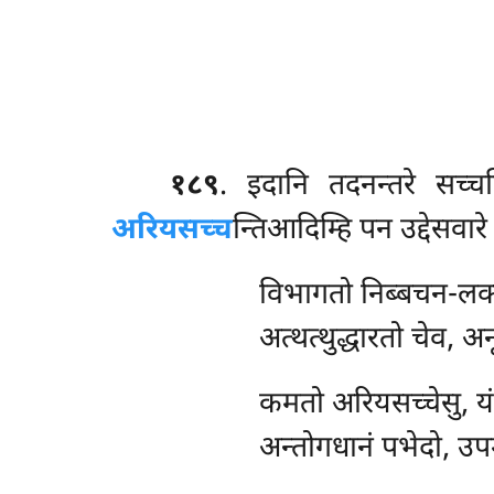
१८९
. इदानि
तदनन्तरे सच्च
अरियसच्च
न्तिआदिम्हि पन उद्देसवारे
विभागतो निब्बचन-लक्
अत्थत्थुद्धारतो चेव, 
कमतो अरियसच्चेसु, यं
अन्तोगधानं पभेदो, उप