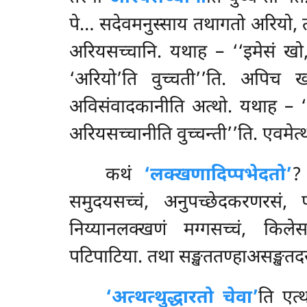
पे… सदेवमनुस्साय तथागतो अरियो, तस
अरियसच्चानि. यथाह – ‘‘इमेसं खो, 
‘अरियो’ति वुच्चती’’ति. अपि
अविसंवादकानीति अत्थो. यथाह – ‘
अरियसच्चानीति वुच्चन्ती’’ति. एवमेत्
कथं
‘लक्खणादिप्पभेदतो’
?
समुदयसच्चं, अनुपच्छेदकरणरसं, पलि
निय्यानलक्खणं मग्गसच्चं, किलेसप
पटिपाटिया. तथा सङ्खततण्हाअसङ्खतद
‘अत्थत्थुद्धारतो चेवा’
ति एत