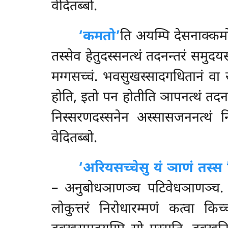
वेदितब्बो.
‘कमतो’
ति अयम्पि देसनाक्कमो
तस्सेव हेतुदस्सनत्थं तदनन्तरं समुद
मग्गसच्चं. भवसुखस्सादगधितानं वा 
होति, इतो पन होतीति
ञापनत्थं तदनन
निस्सरणदस्सनेन अस्सासजननत्थं नि
वेदितब्बो.
‘अरियसच्चेसु यं ञाणं तस्स
– अनुबोधञाणञ्च पटिवेधञाणञ्च. त
लोकुत्तरं निरोधारम्मणं कत्वा कि