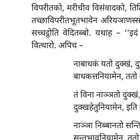
विपरीतको, मरीचीव विसंवादको, तित
तच्छाविपरीतभूतभावेन अरियञाणस्
सच्चट्ठोति वेदितब्बो. यथाह – ‘‘इ
वित्थारो. अपिच –
नाबाधकं यतो दुक्खं, द
बाधकत्तनियामेन, ततो 
तं विना नाञ्ञतो दुक्खं
दुक्खहेतुनियामेन, इति 
नाञ्ञा निब्बानतो सन्ति
सन्तभावनियामेन, ततो 