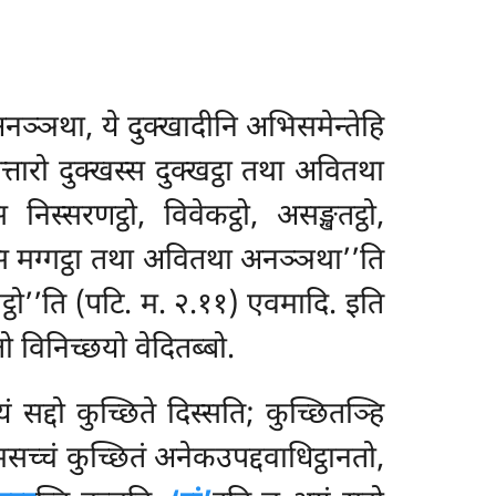
अनञ्ञथा, ये दुक्खादीनि अभिसमेन्तेहि
चत्तारो दुक्खस्स दुक्खट्ठा तथा अवितथा
िस्सरणट्ठो, विवेकट्ठो, असङ्खतट्ठो,
ग्गस्स मग्गट्ठा तथा अवितथा अनञ्ञथा’’ति
मयट्ठो’’ति (पटि. म. २.११) एवमादि. इति
तो विनिच्छयो वेदितब्बो.
 सद्दो कुच्छिते दिस्सति; कुच्छितञ्हि
सच्चं कुच्छितं अनेकउपद्दवाधिट्ठानतो,