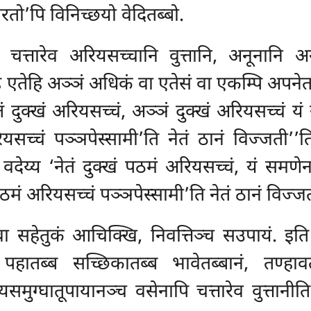
ारतो’पि विनिच्छयो वेदितब्बो.
चत्तारेव अरियसच्चानि वुत्तानि, अनूनानि 
तेहि अञ्ञं अधिकं वा एतेसं वा एकम्पि अपनेतब
तं दुक्खं अरियसच्चं, अञ्ञं दुक्खं अरियसच्चं यं
रियसच्चं पञ्ञपेस्सामी’ति नेतं ठानं विज्जत
वदेय्य ‘नेतं दुक्खं पठमं अरियसच्चं, यं समणे
ठमं अरियसच्चं पञ्ञपेस्सामी’ति नेतं ठानं विज्
 सहेतुकं आचिक्खि, निवत्तिञ्च सउपायं. इति प
 पहातब्ब सच्छिकातब्ब भावेतब्बानं, तण्हावत्थ
ातूपायानञ्च वसेनापि चत्तारेव वुत्तानीति.