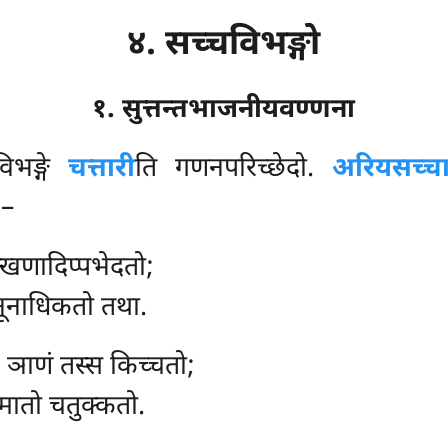
४. सच्चविभङ्गो
१. सुत्तन्तभाजनीयवण्णना
विभङ्गे
चत्तारी
ति गणनपरिच्छेदो.
अरियसच्चा
 –
खणादिप्पभेदतो;
अनूनाधिकतो तथा.
 ञाणं तस्स किच्चतो;
मातो चतुक्कतो.