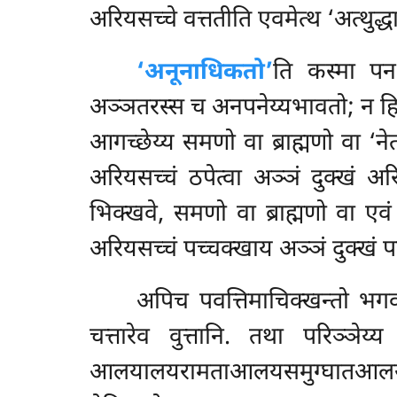
अरियसच्चे वत्ततीति एवमेत्थ ‘अत्थुद्ध
‘अनूनाधिकतो’
ति कस्मा पन 
अञ्ञतरस्स च अनपनेय्यभावतो; न हि ए
आगच्छेय्य समणो वा ब्राह्मणो वा ‘ने
अरियसच्चं ठपेत्वा अञ्ञं दुक्खं अ
भिक्खवे, समणो वा ब्राह्मणो वा एवं 
अरियसच्चं पच्चक्खाय अञ्ञं दुक्खं प
अपिच पवत्तिमाचिक्खन्तो भगवा
चत्तारेव वुत्तानि. तथा परिञ्ञेय्य
आलयालयरामताआलयसमुग्घातआलयसमुग्घ