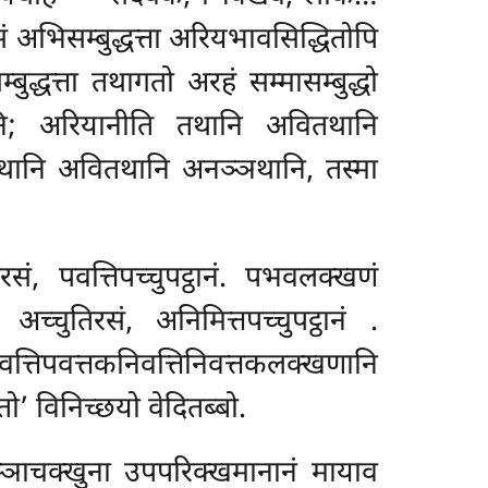
 अभिसम्बुद्धत्ता अरियभावसिद्धितोपि
बुद्धत्ता तथागतो अरहं सम्मासम्बुद्धो
ानि; अरियानीति तथानि अवितथानि
तथानि अवितथानि अनञ्ञथानि, तस्मा
ं, पवत्तिपच्चुपट्ठानं. पभवलक्खणं
अच्चुतिरसं, अनिमित्तपच्चुपट्ठानं
.
त्तिपवत्तकनिवत्तिनिवत्तकलक्खणानि
’ विनिच्छयो वेदितब्बो.
्ञाचक्खुना उपपरिक्खमानानं मायाव