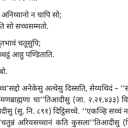
, अनिय्यानो न चापि सो;
ति सो सच्चसम्मतो.
तभावं चतूसुपि;
्चट्ठं आहु पण्डिताति.
बो.
्च’सद्दो अनेकेसु अत्थेसु दिस्सति, सेय्यथिदं – ‘
समणब्राह्मणा चा’’तिआदीसु (जा. २.२१.४३३) वि
ु (सु. नि. ८९१) दिट्ठिसच्चे. ‘‘एकञ्हि सच्चं 
. ‘‘चतुन्नं अरियसच्चानं कति कुसला’’तिआदीसु 