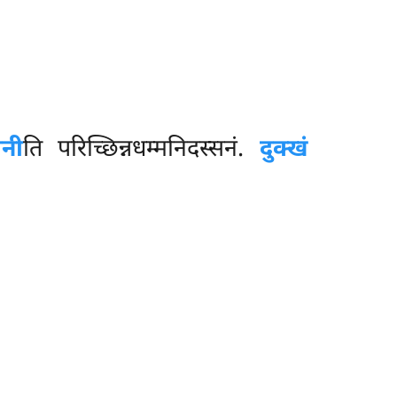
नी
ति परिच्छिन्नधम्मनिदस्सनं.
दुक्खं