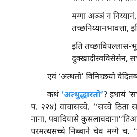
मग्गा
अञ्ञं न निय्यानं
तच्छनिय्यानभावत्ता, इ
इति तच्छाविपल्लास-भू
दुक्खादीस्वविसेसेन, सच
एवं
‘अत्थतो’ विनिच्छयो वेदितब्
कथं
‘अत्थुद्धारतो’
? इधायं ‘सच
प. २२४) वाचासच्चे. ‘‘सच्चे ठिता 
नाना, पवादियासे कुसलावदाना’’तिआदीस
परमत्थसच्चे निब्बाने चेव मग्गे च