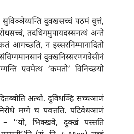
ुविञ्ञेय्यन्ति दुक्खसच्चं पठमं
वुत्तं,
रोधसच्चं, तदधिगमुपायदस्सनत्थं अन्ते
अकतं आगच्छति, न इस्सरनिम्मानादितो
 संविग्गमानसानं दुक्खनिस्सरणगवेसीनं
ग्गन्ति एवमेत्थ ‘कमतो’ विनिच्छयो
ितब्बोति अत्थो. दुविधञ्हि सच्चञाणं
ोधे मग्गे च पवत्तति. पटिवेधञाणं
 – ‘‘यो, भिक्खवे, दुक्खं पस्सति