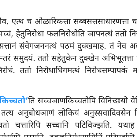
व. एत्थ च ओळारिकत्ता सब्बसत्तसाधारणत्ता च स
यसच्चं, हेतुनिरोधा फलनिरोधोति ञापनत्थं ततो नि
सत्तानं संवेगजननत्थं पठमं दुक्खमाह. तं नेव 
्तरं समुदयं. ततो सहेतुकेन दुक्खेन अभिभूतत्ता
रोधं. ततो निरोधाधिगमत्थं निरोधसम्पापकं म
 किच्चतो’
ति सच्चञाणकिच्चतोपि विनिच्छयो वेद
त्थ अनुबोधञाणं लोकियं अनुस्सवादिवसेन निर
च्चतो चत्तारिपि सच्चानि पटिविज्झति. यथाह