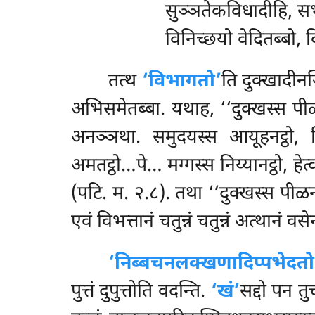
सुञ्ञतेकविधादीहि, 
विनिच्छयो वेदितब्बो, 
तत्थ
‘विभागतो’
ति दुक्खादीनञ
अभिसमेतब्बा. यथाह, ‘‘दुक्खस्स पीळनट्
अनञ्ञथा. समुदयस्स आयूहनट्ठो, निदा
अमतट्ठो…पे… मग्गस्स निय्यानट्ठो, हेत्
(पटि. म. २.८). तथा
‘‘दुक्खस्स पीळन
एवं विभत्तानं चतुन्नं चतुन्नं अत्थानं
‘निब्बचनलक्खणादिप्पभेदतो
पुत्तं दुपुत्तोति वदन्ति.
‘खं’
सद्दो पन तु