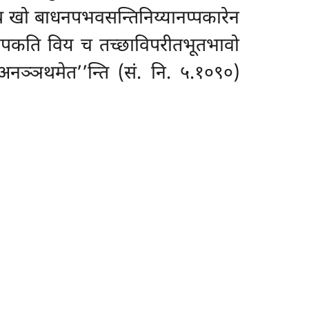
थ खो बाधनपभवसन्तिनिय्यानप्पकारेन
कपकति विय च तच्छाविपरीतभूतभावो
 अनञ्ञथमेत’’न्ति (सं. नि. ५.१०९०)