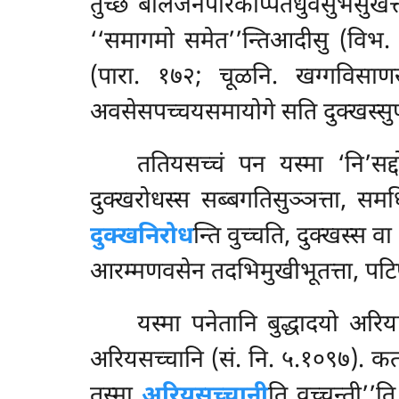
तुच्छं बालजनपरिकप्पितधुवसुभसुखत्त
‘‘समागमो समेत’’न्तिआदीसु (विभ. 
(पारा. १७२; चूळनि. खग्गविसाणसुत
अवसेसपच्चयसमायोगे सति दुक्खस्सुप्पत
ततियसच्चं पन यस्मा ‘नि’सद
दुक्खरोधस्स सब्बगतिसुञ्ञत्ता, सम
दुक्खनिरोध
न्ति वुच्चति, दुक्खस्स व
आरम्मणवसेन तदभिमुखीभूतत्ता, पटिपद
यस्मा पनेतानि बुद्धादयो अरिय
अरियसच्चानि (सं. नि. ५.१०९७). कत
तस्मा
अरियसच्चानी
ति वुच्चन्ती’