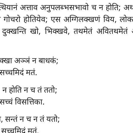
्थियानं अत्ताव अनुपलब्भसभावो च न होति; अ
स गोचरो होतियेव; एस अग्गिलक्खणं विय, लो
दं दुक्खन्ति खो, भिक्खवे, तथमेतं अवितथमेतं
ुक्खा अञ्ञं न बाधकं;
सच्चमिदं मतं.
, न होति न च तं ततो;
सच्चं विसत्तिका.
, सन्तं न च न तं यतो;
सच्चमिदं मतं.