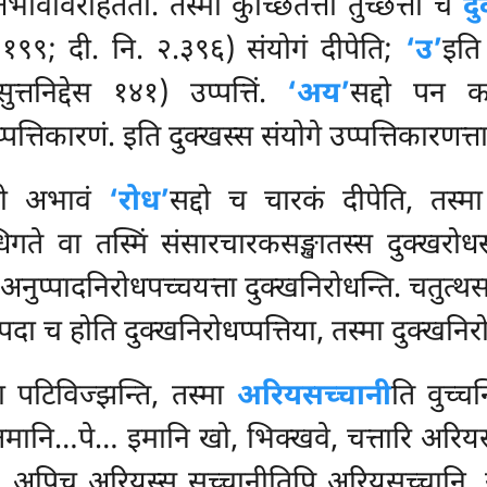
भावविरहिततो. तस्मा कुच्छितत्ता तुच्छत्ता च
दु
१९९; दी. नि. २.३९६) संयोगं दीपेति;
‘उ’
इति 
्तनिद्देस १४१) उप्पत्तिं.
‘अय’
सद्दो पन का
्तिकारणं. इति दुक्खस्स संयोगे उप्पत्तिकारणत्त
्दो अभावं
‘रोध’
सद्दो च चारकं दीपेति, तस्म
धिगते वा तस्मिं संसारचारकसङ्खातस्स दुक्खरोध
ा अनुप्पादनिरोधपच्चयत्ता दुक्खनिरोधन्ति. चतुत्थ
ा च होति दुक्खनिरोधप्पत्तिया, तस्मा दुक्खनिर
ा पटिविज्झन्ति, तस्मा
अरियसच्चानी
ति वुच्च
मानि…पे… इमानि खो, भिक्खवे, चत्तारि अरियस
’ति. अपिच अरियस्स सच्चानीतिपि अरियसच्चानि