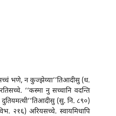
‘सच्चं भणे, न कुज्झेय्या’’तिआदीसु (ध.
रतिसच्चे. ‘‘कस्मा नु सच्चानि
वदन्ति
न दुतियमत्थी’’तिआदीसु (सु. नि. ८९०)
(विभ. २१६) अरियसच्चे. स्वायमिधापि