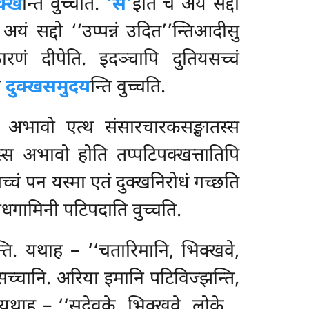
क्ख
न्ति वुच्चति.
‘सं’
इति च अयं
सद्दो
अयं सद्दो ‘‘उप्पन्नं उदित’’न्तिआदीसु
रणं दीपेति. इदञ्चापि दुतियसच्चं
ा
दुक्खसमुदय
न्ति वुच्चति.
ा अभावो एत्थ संसारचारकसङ्खातस्स
स्स अभावो होति तप्पटिपक्खत्तातिपि
सच्चं पन यस्मा एतं दुक्खनिरोधं गच्छति
ोधगामिनी पटिपदाति वुच्चति.
न्ति. यथाह – ‘‘चतारिमानि, भिक्खवे,
च्चानि. अरिया इमानि पटिविज्झन्ति,
. यथाह – ‘‘सदेवके, भिक्खवे, लोके…