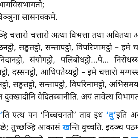
सभागविसभागतो;
विञ्ञुना सासनक्कमे.
्हि चत्तारो चत्तारो अत्था विभत्ता तथा अवितथा 
ठो, सङ्खतट्ठो, सन्तापट्ठो, विपरिणामट्ठो – इमे 
नट्ठो, संयोगट्ठो, पलिबोधट्ठो…पे… निरोधस्स न
वट्ठो, दस्सनट्ठो, आधिपतेय्यट्ठो – इमे चत्तारो म
ट्ठो, सङ्खतट्ठो, सन्तापट्ठो, विपरिनामट्ठो, अभिस
 वसेन दुक्खादीनि वेदितब्बानीति. अयं तावेत्थ विभाग
’
ति
एत्थ पन ‘निब्बचनतो’ ताव इध
‘दु’
इति अयं
च्छे; तुच्छञ्हि आकासं
ख
न्ति वुच्चति. इदञ्च पठम