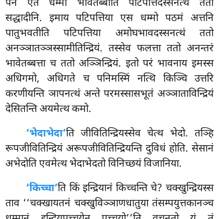
पन एते धम्मा भावेतब्बाति पटिपत्तिदस्सनत्थं ततो
सद्धादीनि. इमाय पटिपत्तिया एस धम्मो पठमं अत्तनि
पातुभवतीति पटिपत्तिया अमोघभावदस्सनत्थं ततो
अनञ्ञातञ्ञस्सामीतिन्द्रियं. तस्सेव फलत्ता ततो अनन्तरं
भावेतब्बत्ता च ततो अञ्ञिन्द्रियं. इतो परं भावनाय इमस्स
अधिगमो, अधिगते च पनिमस्मिं नत्थि किञ्चि उत्तरि
करणीयन्ति ञापनत्थं अन्ते परमस्सासभूतं अञ्ञाताविन्द्रियं
देसितन्ति अयमेत्थ कमो.
‘भेदाभेदा’
ति जीवितिन्द्रियस्सेव चेत्थ भेदो. तञ्हि
रूपजीवितिन्द्रियं अरूपजीवितिन्द्रियन्ति दुविधं होति. सेसानं
अभेदोति एवमेत्थ भेदाभेदतो विनिच्छयं विजानिया.
‘किच्चा’
ति किं इन्द्रियानं किच्चन्ति चे? चक्खुन्द्रियस्स
ताव ‘‘चक्खायतनं चक्खुविञ्ञाणधातुया तंसम्पयुत्तकानञ्च
धम्मानं इन्द्रियपच्चयेन पच्चयो’’ति वचनतो यं तं