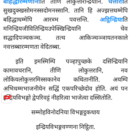
बहिद्धारम्मणानी
ति तीणि लोकुत्तरिन्द्रियानि.
चत्तारी
ति
सुखदुक्खसोमनस्सदोमनस्सानि. तानि हि अज्झत्तधम्मेपि
बहिद्धाधम्मेपि आरब्भ पवत्तन्ति.
अट्ठिन्द्रिया
ति
मनिन्द्रियजीवितिन्द्रियउपेक्खिन्द्रियानि चेव
सद्धादिपञ्चकञ्च. तत्थ आकिञ्चञ्ञायतनकाले
नवत्तब्बारम्मणता वेदितब्बा.
इति इमस्मिम्पि पञ्हापुच्छके दसिन्द्रियानि
कामावचरानि, तीणि लोकुत्तरानि, नव
लोकियलोकुत्तरमिस्सकानेव कथितानीति. अयम्पि
अभिधम्मभाजनीयेन सद्धिं एकपरिच्छेदोव होति. अयं पन
📜
इन्द्रियविभङ्गो द्वेपरिवट्टं नीहरित्वा भाजेत्वा दस्सितोति.
सम्मोहविनोदनिया विभङ्गट्ठकथाय
इन्द्रियविभङ्गवण्णना निट्ठिता.