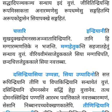
सद्धादिपञ्चकञ्च सन्धाय इदं वुत्तं. जीवितिन्द्रियञ्हि
रूपमिस्सकत्ता अनारम्मणेसु रूपधम्मेसु सङ्गहितम्पि
अरूपकोट्ठासेन सियापक्खे सङ्गहितं.
चत्तारि इन्द्रियानी
ति
सुखदुक्खदोमनस्सअञ्ञाताविन्द्रियानि. तानि हि
मग्गारम्मणत्तिके न भजन्ति.
मग्गहेतुक
न्ति सहजातहेतुं
सन्धाय वुत्तं. वीरियवीमंसाजेट्ठककाले सिया मग्गाधिपति,
छन्दचित्तजेट्ठककाले सिया नवत्तब्बा.
दसिन्द्रिया
सिया उप्पन्ना, सिया उप्पादिनो
ति सत्त
रूपिन्द्रियानि तीणि च विपाकिन्द्रियानि सन्धायेतं वुत्तं.
दसिन्द्रियानि दोमनस्सेन सद्धिं हेट्ठा वुत्तानेव. तत्थ
दोमनस्सिन्द्रियं पण्णत्तिं आरब्भ पवत्तिकाले नवत्तब्बारम्मणं,
सेसानि निब्बानपच्चवेक्खणकालेपि.
तीणिन्द्रियानि