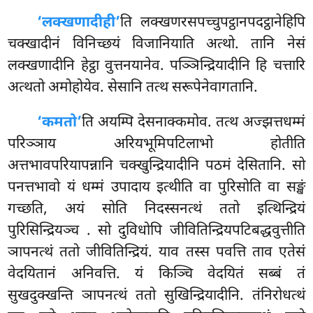
‘लक्खणादीही’
ति लक्खणरसपच्चुपट्ठानपदट्ठानेहिपि
चक्खादीनं विनिच्छयं विजानियाति अत्थो. तानि नेसं
लक्खणादीनि हेट्ठा वुत्तनयानेव. पञ्ञिन्द्रियादीनि हि चत्तारि
अत्थतो अमोहोयेव. सेसानि तत्थ सरूपेनेवागतानि.
‘कमतो’
ति अयम्पि देसनाक्कमोव. तत्थ अज्झत्तधम्मं
परिञ्ञाय अरियभूमिपटिलाभो होतीति
अत्तभावपरियापन्नानि चक्खुन्द्रियादीनि पठमं देसितानि. सो
पनत्तभावो यं धम्मं उपादाय इत्थीति वा पुरिसोति
वा सङ्खं
गच्छति, अयं सोति निदस्सनत्थं ततो इत्थिन्द्रियं
पुरिसिन्द्रियञ्च
. सो दुविधोपि जीवितिन्द्रियपटिबद्धवुत्तीति
ञापनत्थं ततो जीवितिन्द्रियं. याव तस्स पवत्ति ताव एतेसं
वेदयितानं अनिवत्ति. यं किञ्चि वेदयितं सब्बं तं
सुखदुक्खन्ति ञापनत्थं ततो सुखिन्द्रियादीनि. तंनिरोधत्थं