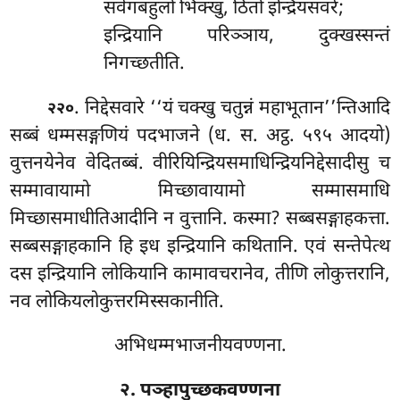
संवेगबहुलो भिक्खु, ठितो इन्द्रियसंवरे;
इन्द्रियानि परिञ्ञाय, दुक्खस्सन्तं
निगच्छतीति.
. निद्देसवारे
‘‘यं चक्खु चतुन्नं महाभूतान’’न्तिआदि
२२०
सब्बं धम्मसङ्गणियं पदभाजने (ध. स. अट्ठ. ५९५ आदयो)
वुत्तनयेनेव वेदितब्बं. वीरियिन्द्रियसमाधिन्द्रियनिद्देसादीसु च
सम्मावायामो मिच्छावायामो सम्मासमाधि
मिच्छासमाधीतिआदीनि न वुत्तानि. कस्मा? सब्बसङ्गाहकत्ता.
सब्बसङ्गाहकानि हि इध इन्द्रियानि कथितानि. एवं सन्तेपेत्थ
दस इन्द्रियानि लोकियानि कामावचरानेव, तीणि लोकुत्तरानि,
नव लोकियलोकुत्तरमिस्सकानीति.
अभिधम्मभाजनीयवण्णना.
२. पञ्हापुच्छकवण्णना