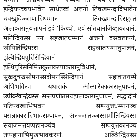
इन्द्रियपच्चयभावेन साधेतब्बं अत्तनो तिक्खमन्दादिभावेन
चक्खुविञ्ञाणादिधम्मानं तिक्खमन्दादिसङ्खातं
अत्ताकारानुवत्तापनं इदं ‘किच्चं’. एवं सोतघानजिव्हाकायानं.
मनिन्द्रियस्स पन सहजातधम्मानं अत्तनो वसवत्तापनं,
जीवितिन्द्रियस्स सहजातधम्मानुपालनं,
इत्थिन्द्रियपुरिसिन्द्रियानं
इत्थिपुरिसनिमित्तकुत्ताकप्पाकारानुविधानं,
सुखदुक्खसोमनस्सदोमनस्सिन्द्रियानं सहजातधम्मे
अभिभवित्वा यथासकं ओळारिकाकारानुपापनं,
उपेक्खिन्द्रियस्स सन्तपणीतमज्झत्ताकारानुपापनं, सद्धादीनं
पटिपक्खाभिभवनं सम्पयुत्तधम्मानञ्च
पसन्नाकारादिभावसम्पापनं, अनञ्ञातञ्ञस्सामीतिन्द्रियस्स
संयोजनत्तयप्पहानञ्चेव सम्पयुत्तकानञ्च
तप्पहानाभिमुखभावकरणं, अञ्ञिन्द्रियस्स