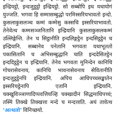
इन्द्रियट्ठो, इन्दजुट्ठट्ठो इन्द्रियट्ठो. सो सब्बोपि इध यथायोगं
युज्जति. भगवा हि सम्मासम्बुद्धो परमिस्सरियभावतो इन्दो.
कुसलाकुसलञ्च कम्मं कम्मेसु कस्सचि इस्सरियाभावतो.
तेनेवेत्थ कम्मसञ्जनितानि इन्द्रियानि कुसलाकुसलकम्मं
उल्लिङ्गेन्ति. तेन च सिट्ठानीति इन्दलिङ्गट्ठेन इन्दसिट्ठट्ठेन च
इन्द्रियानि. सब्बानेव पनेतानि भगवता यथाभूततो
पकासितानि च अभिसम्बुद्धानि चाति इन्ददेसितट्ठेन
इन्ददिट्ठट्ठेन च इन्द्रियानि. तेनेव भगवता मुनिन्देन कानिचि
गोचरासेवनाय, कानिचि भावनासेवनाय सेवितानीति
इन्दजुट्ठट्ठेनपि इन्द्रियानि. अपिच आधिपच्चसङ्खातेन
इस्सरियट्ठेनापि एतानि इन्द्रियानि.
चक्खुविञ्ञाणादिप्पवत्तियञ्हि चक्खादीनं सिद्धमाधिपच्चं;
तस्मिं तिक्खे तिक्खत्ता मन्दे च मन्दत्ताति. अयं तावेत्थ
‘अत्थतो’
विनिच्छयो.