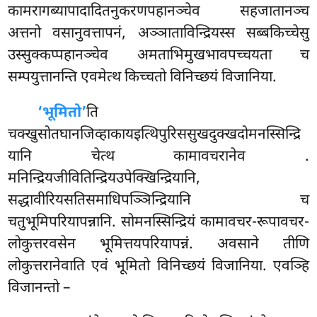
कामरागब्यापादादितनुकरणपहानञ्चेव सहजातानञ्च
अत्तनो वसानुवत्तापनं, अञ्ञाताविन्द्रियस्स सब्बकिच्चेसु
उस्सुक्कप्पहानञ्चेव अमताभिमुखभावपच्चयता च
सम्पयुत्तानन्ति एवमेत्थ किच्चतो विनिच्छयं विजानिया.
‘भूमितो’
ति
चक्खुसोतघानजिव्हाकायइत्थिपुरिससुखदुक्खदोमनस्सिन्द्रि
यानि चेत्थ कामावचरानेव
.
मनिन्द्रियजीवितिन्द्रियउपेक्खिन्द्रियानि,
सद्धावीरियसतिसमाधिपञ्ञिन्द्रियानि च
चतुभूमिपरियापन्नानि. सोमनस्सिन्द्रियं कामावचर-रूपावचर-
लोकुत्तरवसेन भूमित्तयपरियापन्नं. अवसाने तीणि
लोकुत्तरानेवाति एवं भूमितो विनिच्छयं विजानिया. एवञ्हि
विजानन्तो –