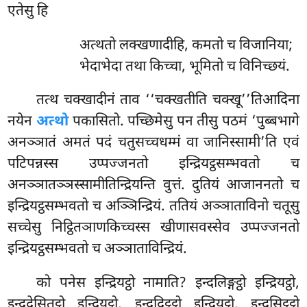
एतेसु हि
अत्थतो
लक्खणादीहि, कमतो च विजानिया;
भेदाभेदा तथा किच्चा, भूमितो च विनिच्छयं.
तत्थ
चक्खादीनं ताव ‘‘चक्खतीति चक्खू’’तिआदिना
नयेन
अत्थो
पकासितो. पच्छिमेसु पन तीसु पठमं ‘पुब्बभागे
अनञ्ञातं अमतं पदं चतुसच्चधम्मं वा जानिस्सामी’ति एवं
पटिपन्नस्स उप्पज्जनतो इन्द्रियट्ठसम्भवतो च
अनञ्ञातञ्ञस्सामीतिन्द्रियन्ति वुत्तं. दुतियं आजाननतो च
इन्द्रियट्ठसम्भवतो च अञ्ञिन्द्रियं. ततियं अञ्ञाताविनो चतूसु
सच्चेसु निट्ठितञाणकिच्चस्स
खीणासवस्सेव उप्पज्जनतो
इन्द्रियट्ठसम्भवतो च अञ्ञाताविन्द्रियं.
को पनेस इन्द्रियट्ठो नामाति? इन्दलिङ्गट्ठो इन्द्रियट्ठो,
इन्ददेसितट्ठो इन्द्रियट्ठो, इन्ददिट्ठट्ठो इन्द्रियट्ठो, इन्दसिट्ठट्ठो