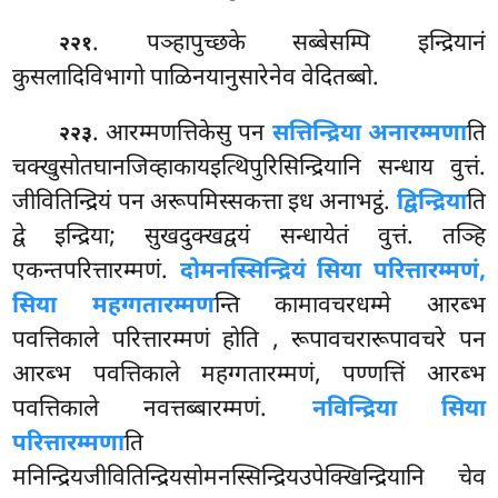
. पञ्हापुच्छके सब्बेसम्पि इन्द्रियानं
२२१
कुसलादिविभागो पाळिनयानुसारेनेव वेदितब्बो.
. आरम्मणत्तिकेसु पन
सत्तिन्द्रिया अनारम्मणा
ति
२२३
चक्खुसोतघानजिव्हाकायइत्थिपुरिसिन्द्रियानि सन्धाय वुत्तं.
जीवितिन्द्रियं पन अरूपमिस्सकत्ता इध अनाभट्ठं.
द्विन्द्रिया
ति
द्वे इन्द्रिया; सुखदुक्खद्वयं सन्धायेतं वुत्तं. तञ्हि
एकन्तपरित्तारम्मणं.
दोमनस्सिन्द्रियं सिया परित्तारम्मणं,
सिया महग्गतारम्मण
न्ति
कामावचरधम्मे आरब्भ
पवत्तिकाले परित्तारम्मणं होति
, रूपावचरारूपावचरे पन
आरब्भ पवत्तिकाले महग्गतारम्मणं, पण्णत्तिं आरब्भ
पवत्तिकाले नवत्तब्बारम्मणं.
नविन्द्रिया सिया
परित्तारम्मणा
ति
मनिन्द्रियजीवितिन्द्रियसोमनस्सिन्द्रियउपेक्खिन्द्रियानि चेव