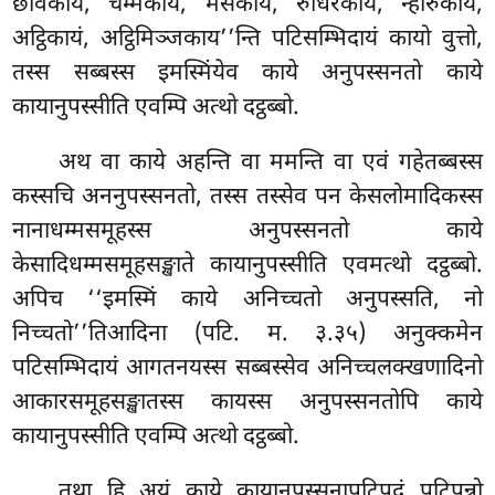
छविकायं, चम्मकायं, मंसकायं, रुधिरकायं, न्हारुकायं,
अट्ठिकायं, अट्ठिमिञ्जकाय’’न्ति पटिसम्भिदायं कायो वुत्तो,
तस्स सब्बस्स इमस्मिंयेव काये अनुपस्सनतो काये
कायानुपस्सीति एवम्पि अत्थो दट्ठब्बो.
अथ वा काये अहन्ति वा ममन्ति वा एवं गहेतब्बस्स
कस्सचि अननुपस्सनतो, तस्स तस्सेव पन केसलोमादिकस्स
नानाधम्मसमूहस्स अनुपस्सनतो काये
केसादिधम्मसमूहसङ्खाते कायानुपस्सीति एवमत्थो दट्ठब्बो.
अपिच ‘‘इमस्मिं काये अनिच्चतो अनुपस्सति, नो
निच्चतो’’तिआदिना (पटि. म. ३.३५) अनुक्कमेन
पटिसम्भिदायं आगतनयस्स सब्बस्सेव अनिच्चलक्खणादिनो
आकारसमूहसङ्खातस्स कायस्स
अनुपस्सनतोपि काये
कायानुपस्सीति एवम्पि अत्थो दट्ठब्बो.
तथा हि अयं काये कायानुपस्सनापटिपदं पटिपन्नो