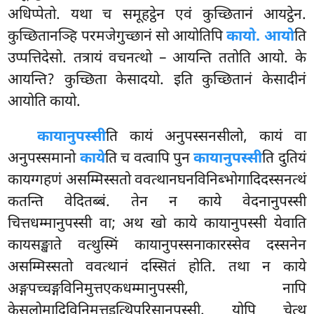
अधिप्पेतो. यथा च समूहट्ठेन एवं कुच्छितानं आयट्ठेन.
कुच्छितानञ्हि परमजेगुच्छानं सो आयोतिपि
कायो. आयो
ति
उप्पत्तिदेसो. तत्रायं वचनत्थो – आयन्ति ततोति आयो. के
आयन्ति? कुच्छिता केसादयो. इति कुच्छितानं केसादीनं
आयोति कायो.
कायानुपस्सी
ति कायं अनुपस्सनसीलो, कायं वा
अनुपस्समानो
काये
ति च वत्वापि पुन
कायानुपस्सी
ति दुतियं
कायग्गहणं असम्मिस्सतो ववत्थानघनविनिब्भोगादिदस्सनत्थं
कतन्ति वेदितब्बं. तेन न काये वेदनानुपस्सी
चित्तधम्मानुपस्सी वा; अथ खो काये कायानुपस्सी येवाति
कायसङ्खाते वत्थुस्मिं कायानुपस्सनाकारस्सेव दस्सनेन
असम्मिस्सतो ववत्थानं दस्सितं होति. तथा न काये
अङ्गपच्चङ्गविनिमुत्तएकधम्मानुपस्सी, नापि
केसलोमादिविनिमुत्तइत्थिपुरिसानुपस्सी. योपि चेत्थ