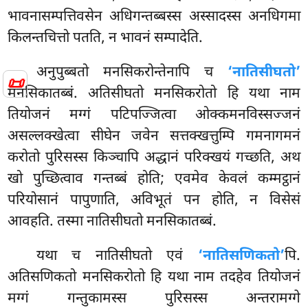
भावनासम्पत्तिवसेन अधिगन्तब्बस्स अस्सादस्स अनधिगमा
किलन्तचित्तो पतति, न भावनं सम्पादेति.
अनुपुब्बतो मनसिकरोन्तेनापि च
‘नातिसीघतो’
📜
मनसिकातब्बं. अतिसीघतो मनसिकरोतो हि
यथा नाम
तियोजनं मग्गं पटिपज्जित्वा ओक्कमनविस्सज्जनं
असल्लक्खेत्वा
सीघेन जवेन सत्तक्खत्तुम्पि गमनागमनं
करोतो पुरिसस्स किञ्चापि अद्धानं परिक्खयं गच्छति, अथ
खो पुच्छित्वाव गन्तब्बं होति; एवमेव केवलं कम्मट्ठानं
परियोसानं पापुणाति, अविभूतं पन होति, न विसेसं
आवहति. तस्मा नातिसीघतो मनसिकातब्बं.
यथा च नातिसीघतो एवं
‘नातिसणिकतो’
पि.
अतिसणिकतो मनसिकरोतो हि यथा नाम तदहेव तियोजनं
मग्गं गन्तुकामस्स पुरिसस्स
अन्तरामग्गे