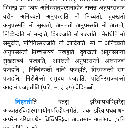
भिक्खु इमं कायं अनिच्चानुपस्सनादीनं सत्तन्नं अनुपस्सनानं
वसेन अनिच्चतो अनुपस्सति नो निच्चतो, दुक्खतो
अनुपस्सति नो सुखतो, अनत्ततो अनुपस्सति नो अत्ततो,
निब्बिन्दति नो नन्दति, विरज्जति नो रज्जति, निरोधेति नो
समुदेति, पटिनिस्सज्जति नो आदियति. सो तं अनिच्चतो
अनुपस्सन्तो निच्चसञ्ञं पजहति, दुक्खतो अनुपस्सन्तो
सुखसञ्ञं पजहति, अनत्ततो अनुपस्सन्तो अत्तसञ्ञं
पजहति
, निब्बिन्दन्तो नन्दिं पजहति, विरज्जन्तो रागं
पजहति, निरोधेन्तो समुदयं पजहति, पटिनिस्सज्जन्तो
आदानं पजहतीति (पटि. म. ३.३५) वेदितब्बो.
विहरती
ति चतूसु इरियापथविहारेसु
अञ्ञतरविहारसमायोगपरिदीपनमेतं, एकं इरियापथबाधनं
अपरेन इरियापथेन विच्छिन्दित्वा अपतमानं अत्तभावं हरति