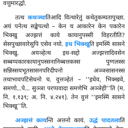
वत्तुमारद्धो.
तत्थ
कथञ्चा
तिआदि वित्थारेतुं कथेतुकम्यतापुच्छा.
अयं पनेत्थ सङ्खेपत्थो – केन च आकारेन केन पकारेन
भिक्खु अज्झत्तं काये कायानुपस्सी विहरतीति?
सेसपुच्छावारेसुपि एसेव नयो.
इध भिक्खू
ति इमस्मिं सासने
भिक्खु. अयञ्हेत्थ इध-सद्दो अज्झत्तादिवसेन
सब्बप्पकारकायानुपस्सनानिब्बत्तकस्स पुग्गलस्स
सन्निस्सयभूतसासनपरिदीपनो अञ्ञसासनस्स
तथाभावपटिसेधनो च. वुत्तञ्हेतं – ‘‘इधेव, भिक्खवे,
समणो…पे… सुञ्ञा परप्पवादा समणेभि
अञ्ञेही’’ति (म.
नि. १.१३९; अ. नि. ४.२४१). तेन वुत्तं ‘‘इमस्मिं सासने
भिक्खू’’ति.
अज्झत्तं काय
न्ति अत्तनो कायं.
उद्धं पादतला
ति