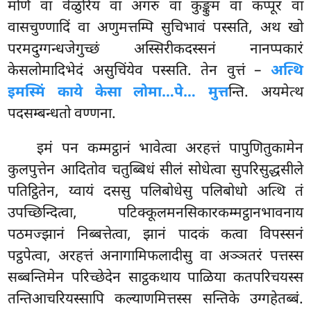
मणिं वा वेळुरियं वा अगरुं वा कुङ्कुमं वा कप्पूरं वा
वासचुण्णादिं वा अणुमत्तम्पि सुचिभावं पस्सति, अथ खो
परमदुग्गन्धजेगुच्छं अस्सिरीकदस्सनं नानप्पकारं
केसलोमादिभेदं असुचिंयेव पस्सति. तेन वुत्तं –
अत्थि
इमस्मिं काये केसा लोमा…पे… मुत्त
न्ति. अयमेत्थ
पदसम्बन्धतो वण्णना.
इमं पन कम्मट्ठानं भावेत्वा अरहत्तं पापुणितुकामेन
कुलपुत्तेन आदितोव चतुब्बिधं सीलं
सोधेत्वा सुपरिसुद्धसीले
पतिट्ठितेन, य्वायं दससु पलिबोधेसु पलिबोधो अत्थि तं
उपच्छिन्दित्वा, पटिक्कूलमनसिकारकम्मट्ठानभावनाय
पठमज्झानं निब्बत्तेत्वा, झानं पादकं कत्वा विपस्सनं
पट्ठपेत्वा, अरहत्तं अनागामिफलादीसु वा अञ्ञतरं पत्तस्स
सब्बन्तिमेन परिच्छेदेन साट्ठकथाय पाळिया कतपरिचयस्स
तन्तिआचरियस्सापि कल्याणमित्तस्स सन्तिके उग्गहेतब्बं.