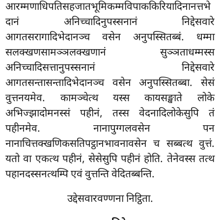
आरम्मणाधिपतिसहजातभूमिकम्मविपाककिरियादिनानत्तभे
दानं अनिच्चादिनुपस्सनानं निद्देसवारे
आगतसरागादिभेदानञ्च वसेन
अनुपस्सितब्बं. धम्मा
सलक्खणसामञ्ञलक्खणानं सुञ्ञताधम्मस्स
अनिच्चादिसत्तानुपस्सनानं निद्देसवारे
आगतसन्तासन्तादिभेदानञ्च वसेन अनुपस्सितब्बा. सेसं
वुत्तनयमेव. कामञ्चेत्थ यस्स कायसङ्खाते लोके
अभिज्झादोमनस्सं पहीनं, तस्स वेदनादिलोकेसुपि तं
पहीनमेव. नानापुग्गलवसेन पन
नानाचित्तक्खणिकसतिपट्ठानभावनावसेन च सब्बत्थ वुत्तं.
यतो वा एकत्थ पहीनं, सेसेसुपि पहीनं होति. तेनेवस्स तत्थ
पहानदस्सनत्थम्पि एवं वुत्तन्ति वेदितब्बन्ति.
उद्देसवारवण्णना निट्ठिता.