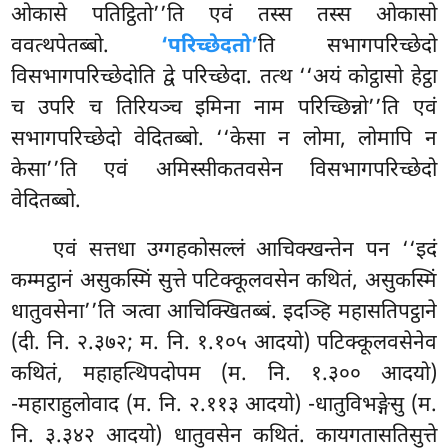
ओकासे पतिट्ठितो’’ति एवं तस्स तस्स ओकासो
ववत्थपेतब्बो.
‘परिच्छेदतो’
ति सभागपरिच्छेदो
विसभागपरिच्छेदोति द्वे परिच्छेदा. तत्थ ‘‘अयं कोट्ठासो हेट्ठा
च उपरि च तिरियञ्च इमिना नाम परिच्छिन्नो’’ति एवं
सभागपरिच्छेदो वेदितब्बो. ‘‘केसा न लोमा, लोमापि न
केसा’’ति एवं अमिस्सीकतवसेन विसभागपरिच्छेदो
वेदितब्बो.
एवं
सत्तधा उग्गहकोसल्लं आचिक्खन्तेन पन ‘‘इदं
कम्मट्ठानं असुकस्मिं सुत्ते पटिक्कूलवसेन कथितं, असुकस्मिं
धातुवसेना’’ति ञत्वा आचिक्खितब्बं. इदञ्हि महासतिपट्ठाने
(दी. नि. २.३७२; म. नि. १.१०५ आदयो) पटिक्कूलवसेनेव
कथितं, महाहत्थिपदोपम (म. नि. १.३०० आदयो)
-महाराहुलोवाद (म. नि. २.११३ आदयो) -धातुविभङ्गेसु (म.
नि. ३.३४२ आदयो) धातुवसेन कथितं. कायगतासतिसुत्ते