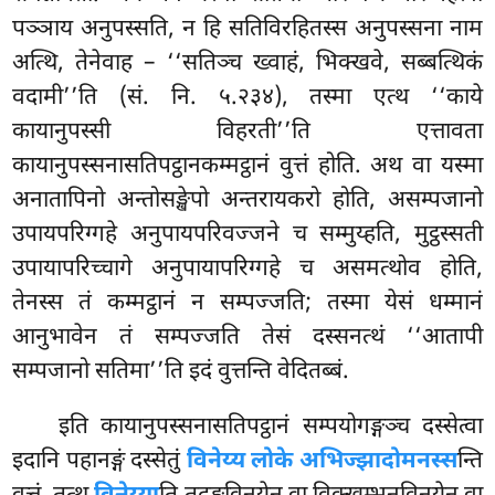
पञ्ञाय अनुपस्सति, न हि सतिविरहितस्स अनुपस्सना नाम
अत्थि, तेनेवाह – ‘‘सतिञ्च ख्वाहं, भिक्खवे, सब्बत्थिकं
वदामी’’ति (सं. नि. ५.२३४), तस्मा एत्थ ‘‘काये
कायानुपस्सी विहरती’’ति एत्तावता
कायानुपस्सनासतिपट्ठानकम्मट्ठानं
वुत्तं होति. अथ वा यस्मा
अनातापिनो अन्तोसङ्खेपो अन्तरायकरो होति, असम्पजानो
उपायपरिग्गहे अनुपायपरिवज्जने च सम्मुय्हति, मुट्ठस्सती
उपायापरिच्चागे अनुपायापरिग्गहे च असमत्थोव होति,
तेनस्स तं कम्मट्ठानं न सम्पज्जति; तस्मा येसं धम्मानं
आनुभावेन तं सम्पज्जति तेसं दस्सनत्थं ‘‘आतापी
सम्पजानो सतिमा’’ति इदं वुत्तन्ति वेदितब्बं.
इति
कायानुपस्सनासतिपट्ठानं सम्पयोगङ्गञ्च दस्सेत्वा
इदानि पहानङ्गं दस्सेतुं
विनेय्य लोके अभिज्झादोमनस्स
न्ति