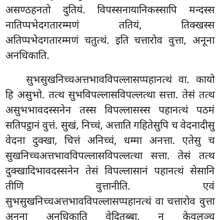
असण्ठहनतो दुतियं. विपस्सनायानिकस्सापि मन्दस्स
नातिप्पभेदगतारम्मणं ततियं, तिक्खस्स
अतिप्पभेदगतारम्मणं चतुत्थं. इति चत्तारोव वुत्ता, अनूना
अनधिकाति.
सुभसुखनिच्चअत्तभावविपल्लासप्पहानत्थं वा. कायो
हि असुभो. तत्थ सुभविपल्लासविपल्लत्था सत्ता. तेसं तत्थ
असुभभावदस्सनेन तस्स विपल्लासस्स पहानत्थं पठमं
सतिपट्ठानं वुत्तं. सुखं, निच्चं, अत्ताति गहितेसुपि च वेदनादीसु
वेदना दुक्खा, चित्तं अनिच्चं, धम्मा अनत्ता. एतेसु च
सुखनिच्चअत्तभावविपल्लासविपल्लत्था सत्ता. तेसं तत्थ
दुक्खादिभावदस्सनेन तेसं विपल्लासानं पहानत्थं सेसानि
तीणि वुत्तानीति. एवं
सुभसुखनिच्चअत्तभावविपल्लासप्पहानत्थं वा चत्तारोव वुत्ता
अनूना अनधिकाति वेदितब्बा. न केवलञ्च