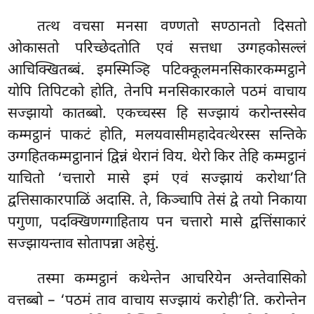
तत्थ वचसा मनसा वण्णतो सण्ठानतो दिसतो
ओकासतो परिच्छेदतोति एवं सत्तधा उग्गहकोसल्लं
आचिक्खितब्बं. इमस्मिञ्हि पटिक्कूलमनसिकारकम्मट्ठाने
योपि तिपिटको होति, तेनपि मनसिकारकाले पठमं वाचाय
सज्झायो कातब्बो. एकच्चस्स हि सज्झायं करोन्तस्सेव
कम्मट्ठानं पाकटं होति, मलयवासीमहादेवत्थेरस्स सन्तिके
उग्गहितकम्मट्ठानानं द्विन्नं थेरानं विय. थेरो किर तेहि कम्मट्ठानं
याचितो ‘चत्तारो मासे इमं एवं सज्झायं करोथा’ति
द्वत्तिसाकारपाळिं अदासि. ते, किञ्चापि तेसं द्वे तयो निकाया
पगुणा, पदक्खिणग्गाहिताय पन चत्तारो मासे द्वत्तिंसाकारं
सज्झायन्ताव सोतापन्ना अहेसुं.
तस्मा कम्मट्ठानं कथेन्तेन आचरियेन अन्तेवासिको
वत्तब्बो – ‘पठमं ताव वाचाय सज्झायं करोही’ति. करोन्तेन