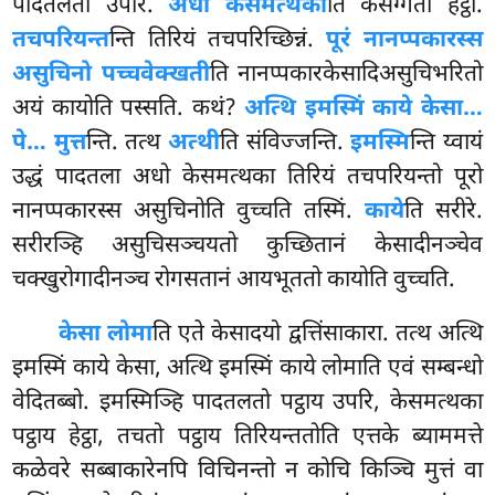
पादतलतो उपरि.
अधो केसमत्थका
ति केसग्गतो हेट्ठा.
तचपरियन्त
न्ति तिरियं तचपरिच्छिन्नं.
पूरं नानप्पकारस्स
असुचिनो पच्चवेक्खती
ति नानप्पकारकेसादिअसुचिभरितो
अयं कायोति पस्सति. कथं?
अत्थि इमस्मिं काये केसा…
पे… मुत्त
न्ति. तत्थ
अत्थी
ति संविज्जन्ति.
इमस्मि
न्ति य्वायं
उद्धं पादतला अधो केसमत्थका तिरियं तचपरियन्तो पूरो
नानप्पकारस्स असुचिनोति वुच्चति तस्मिं.
काये
ति सरीरे.
सरीरञ्हि
असुचिसञ्चयतो कुच्छितानं केसादीनञ्चेव
चक्खुरोगादीनञ्च रोगसतानं आयभूततो कायोति वुच्चति.
केसा लोमा
ति एते केसादयो द्वत्तिंसाकारा. तत्थ अत्थि
इमस्मिं काये केसा, अत्थि इमस्मिं काये लोमाति एवं सम्बन्धो
वेदितब्बो. इमस्मिञ्हि पादतलतो पट्ठाय उपरि, केसमत्थका
पट्ठाय हेट्ठा, तचतो पट्ठाय तिरियन्ततोति एत्तके ब्याममत्ते
कळेवरे सब्बाकारेनपि विचिनन्तो न कोचि किञ्चि मुत्तं वा