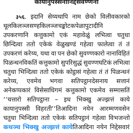
कायानुपस्सनानिद्देसवण्णना
. इदानि
सेय्यथापि नाम छेको विलीवकारको
३५६
थूलकिलञ्जसण्हकिलञ्जचङ्कोटकपेळापुटादीनि
उपकरणानि कत्तुकामो एकं महावेळुं लभित्वा चतुधा
छिन्दित्वा ततो एकेकं वेळुखण्डं गहेत्वा फालेत्वा तं तं
उपकरणं करेय्य, यथा वा पन छेको सुवण्णकारो नानाविहितं
पिळन्धनविकतिं कत्तुकामो सुपरिसुद्धं सुवण्णघटिकं लभित्वा
चतुधा भिन्दित्वा ततो एकेकं कोट्ठासं गहेत्वा तं तं पिळन्धनं
करेय्य, एवमेव भगवा सतिपट्ठानदेसनाय सत्तानं
अनेकप्पकारं विसेसाधिगमं कत्तुकामो एकमेव सम्मासतिं
‘‘चत्तारो सतिपट्ठाना – इध भिक्खु अज्झत्तं काये
कायानुपस्सी विहरती’’तिआदिना नयेन आरम्मणवसेन
चतुधा भिन्दित्वा ततो एकेकं सतिपट्ठानं गहेत्वा विभजन्तो
कथञ्च भिक्खु अज्झत्तं काये
तिआदिना नयेन निद्देसवारं