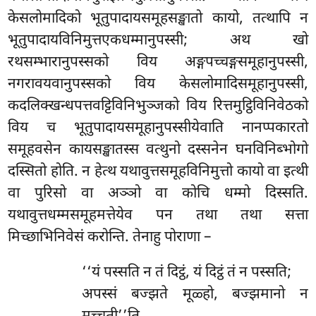
केसलोमादिको भूतुपादायसमूहसङ्खातो कायो, तत्थापि न
भूतुपादायविनिमुत्तएकधम्मानुपस्सी; अथ खो
रथसम्भारानुपस्सको विय अङ्गपच्चङ्गसमूहानुपस्सी,
नगरावयवानुपस्सको विय केसलोमादिसमूहानुपस्सी,
कदलिक्खन्धपत्तवट्टिविनिभुञ्जको विय रित्तमुट्ठिविनिवेठको
विय च भूतुपादायसमूहानुपस्सीयेवाति नानप्पकारतो
समूहवसेन कायसङ्खातस्स वत्थुनो दस्सनेन घनविनिब्भोगो
दस्सितो होति. न हेत्थ यथावुत्तसमूहविनिमुत्तो कायो वा इत्थी
वा पुरिसो वा अञ्ञो वा कोचि धम्मो दिस्सति.
यथावुत्तधम्मसमूहमत्तेयेव पन तथा तथा सत्ता
मिच्छाभिनिवेसं करोन्ति. तेनाहु पोराणा –
‘‘यं पस्सति न तं दिट्ठं, यं दिट्ठं तं न पस्सति;
अपस्सं बज्झते मूळ्हो, बज्झमानो न