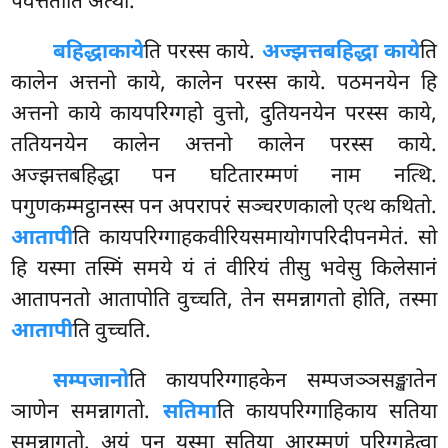
पवत्तेतीति अत्थो.
बहिद्धा
काये
ति परस्स काये.
अज्झत्तबहिद्धा काये
ति
कालेन अत्तनो काये, कालेन परस्स काये. पठमनयेन हि
अत्तनो काये कायपरिग्गहो वुत्तो, दुतियनयेन परस्स काये,
ततियनयेन कालेन अत्तनो कालेन परस्स काये.
अज्झत्तबहिद्धा पन घटितारम्मणं नाम नत्थि.
पगुणकम्मट्ठानस्स पन अपरापरं सञ्चरणकालो एत्थ कथितो.
आतापी
ति कायपरिग्गाहकवीरियसमायोगपरिदीपनमेतं. सो
हि यस्मा तस्मिं समये यं तं वीरियं तीसु भवेसु किलेसानं
आतापनतो आतापोति वुच्चति, तेन समन्नागतो होति, तस्मा
आतापी
ति वुच्चति.
सम्पजानो
ति कायपरिग्गाहकेन सम्पजञ्ञसङ्खातेन
ञाणेन समन्नागतो.
सतिमा
ति कायपरिग्गाहिकाय सतिया
समन्नागतो. अयं पन यस्मा सतिया आरम्मणं परिग्गहेत्वा