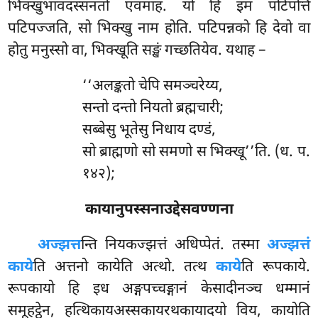
भिक्खुभावदस्सनतो एवमाह. यो हि इमं पटिपत्तिं
पटिपज्जति, सो भिक्खु नाम होति. पटिपन्नको हि देवो वा
होतु मनुस्सो वा, भिक्खूति सङ्खं गच्छतियेव. यथाह –
‘‘अलङ्कतो चेपि समञ्चरेय्य,
सन्तो दन्तो नियतो ब्रह्मचारी;
सब्बेसु भूतेसु निधाय दण्डं,
सो ब्राह्मणो सो समणो स भिक्खू’’ति. (ध. प.
१४२);
कायानुपस्सनाउद्देसवण्णना
अज्झत्त
न्ति
नियकज्झत्तं अधिप्पेतं. तस्मा
अज्झत्तं
काये
ति अत्तनो कायेति अत्थो. तत्थ
काये
ति रूपकाये.
रूपकायो हि इध अङ्गपच्चङ्गानं केसादीनञ्च धम्मानं
समूहट्ठेन, हत्थिकायअस्सकायरथकायादयो विय, कायोति