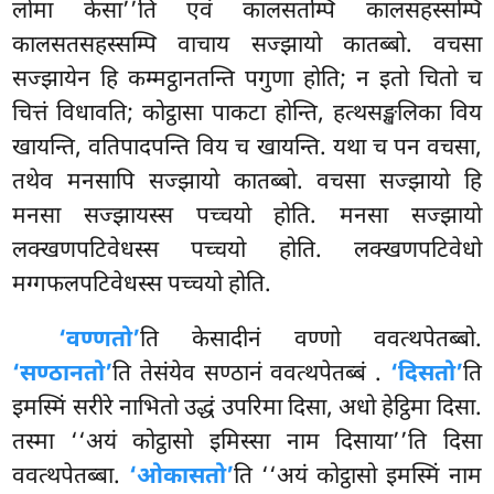
लोमा केसा’’ति एवं कालसतम्पि कालसहस्सम्पि
कालसतसहस्सम्पि वाचाय सज्झायो कातब्बो. वचसा
सज्झायेन हि कम्मट्ठानतन्ति पगुणा होति; न इतो चितो च
चित्तं विधावति; कोट्ठासा पाकटा होन्ति, हत्थसङ्खलिका विय
खायन्ति, वतिपादपन्ति विय च खायन्ति. यथा च पन वचसा,
तथेव मनसापि सज्झायो कातब्बो. वचसा सज्झायो हि
मनसा सज्झायस्स पच्चयो होति. मनसा सज्झायो
लक्खणपटिवेधस्स पच्चयो होति. लक्खणपटिवेधो
मग्गफलपटिवेधस्स पच्चयो होति.
‘वण्णतो’
ति केसादीनं वण्णो ववत्थपेतब्बो.
‘सण्ठानतो’
ति तेसंयेव सण्ठानं ववत्थपेतब्बं
.
‘दिसतो’
ति
इमस्मिं सरीरे नाभितो उद्धं उपरिमा दिसा, अधो हेट्ठिमा दिसा.
तस्मा ‘‘अयं कोट्ठासो इमिस्सा नाम दिसाया’’ति दिसा
ववत्थपेतब्बा.
‘ओकासतो’
ति ‘‘अयं कोट्ठासो इमस्मिं नाम