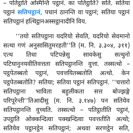
– पतिट्ठाति अस्मिन्ति पट्ठानं. का पतिट्ठाति? सति. सतिया
पट्ठानं
सतिपट्ठानं,
पधानं ठानन्ति वा पट्ठानं; सतिया पट्ठानं
सतिपट्ठानं हत्थिट्ठानअस्सट्ठानादीनि विय.
‘‘तयो सतिपट्ठाना यदरियो सेवति, यदरियो सेवमानो
सत्था गणं अनुसासितुमरहती’’ति (म. नि. ३.३०४, ३११)
एत्थ तिधा पटिपन्नेसु सावकेसु सत्थुनो
पटिघानुनयवीतिवत्तता सतिपट्ठानन्ति वुत्ता. तस्सत्थो –
पट्ठपेतब्बतो पट्ठानं, पवत्तयितब्बतोति अत्थो. केन
पट्ठपेतब्बतोति? सतिया; सतिया पट्ठानं सतिपट्ठानं. ‘‘चत्तारो
सतिपट्ठाना भाविता बहुलीकता सत्त बोज्झङ्गे
परिपूरेन्ती’’तिआदीसु (म. नि. ३.१४७) पन सतियेव
सतिपट्ठानन्ति वुच्चति. तस्सत्थो – पतिट्ठातीति पट्ठानं,
उपट्ठाति ओक्कन्दित्वा पक्खन्दित्वा पवत्ततीति अत्थो;
सतियेव पट्ठानट्ठेन सतिपट्ठानं; अथवा सरणट्ठेन सति,