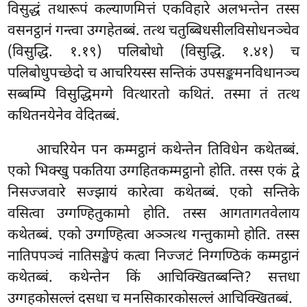
विसुद्धं तथारूपं
कल्याणमित्तं एकविहारे अलभन्तेन तस्स
वसनट्ठानं गन्त्वा उग्गहेतब्बं. तत्थ चतुब्बिधसीलविसोधनञ्चेव
(विसुद्धि. १.१९) पलिबोधो (विसुद्धि. १.४१) च
पलिबोधुपच्छेदो च आचरियस्स सन्तिकं उपसङ्कमनविधानञ्च
सब्बम्पि विसुद्धिमग्गे वित्थारतो कथितं. तस्मा तं तत्थ
कथितनयेनेव वेदितब्बं.
आचरियेन पन कम्मट्ठानं कथेन्तेन तिविधेन कथेतब्बं.
एको भिक्खु पकतिया उग्गहितकम्मट्ठानो होति. तस्स एकं द्वे
निसज्जवारे सज्झायं कारेत्वा कथेतब्बं. एको सन्तिके
वसित्वा उग्गण्हितुकामो होति. तस्स आगतागतवेलाय
कथेतब्बं. एको उग्गण्हित्वा अञ्ञत्थ गन्तुकामो होति. तस्स
नातिपपञ्चं नातिसङ्खेपं कत्वा
निज्जटं निग्गण्ठिकं कम्मट्ठानं
कथेतब्बं. कथेन्तेन किं आचिक्खितब्बन्ति? सत्तधा
उग्गहकोसल्लं दसधा च मनसिकारकोसल्लं आचिक्खितब्बं.