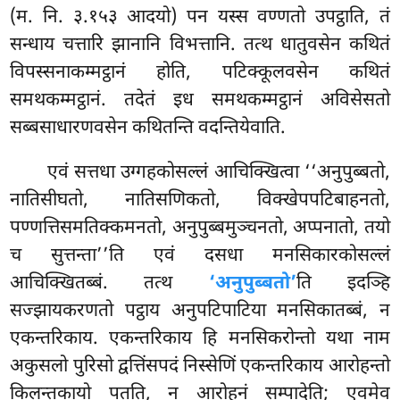
(म. नि. ३.१५३ आदयो) पन यस्स वण्णतो उपट्ठाति, तं
सन्धाय चत्तारि झानानि विभत्तानि. तत्थ धातुवसेन कथितं
विपस्सनाकम्मट्ठानं होति, पटिक्कूलवसेन कथितं
समथकम्मट्ठानं. तदेतं इध समथकम्मट्ठानं अविसेसतो
सब्बसाधारणवसेन कथितन्ति वदन्तियेवाति.
एवं सत्तधा उग्गहकोसल्लं आचिक्खित्वा ‘‘अनुपुब्बतो,
नातिसीघतो, नातिसणिकतो, विक्खेपपटिबाहनतो,
पण्णत्तिसमतिक्कमनतो, अनुपुब्बमुञ्चनतो, अप्पनातो, तयो
च सुत्तन्ता’’ति एवं दसधा मनसिकारकोसल्लं
आचिक्खितब्बं. तत्थ
‘अनुपुब्बतो’
ति इदञ्हि
सज्झायकरणतो पट्ठाय अनुपटिपाटिया मनसिकातब्बं, न
एकन्तरिकाय. एकन्तरिकाय हि मनसिकरोन्तो यथा नाम
अकुसलो पुरिसो द्वत्तिंसपदं निस्सेणिं एकन्तरिकाय आरोहन्तो
किलन्तकायो पतति, न आरोहनं सम्पादेति; एवमेव