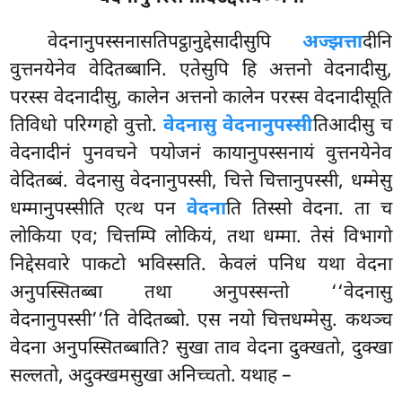
वेदनानुपस्सनासतिपट्ठानुद्देसादीसुपि
अज्झत्ता
दीनि
वुत्तनयेनेव वेदितब्बानि. एतेसुपि हि अत्तनो वेदनादीसु,
परस्स वेदनादीसु, कालेन अत्तनो कालेन परस्स वेदनादीसूति
तिविधो परिग्गहो
वुत्तो.
वेदनासु वेदनानुपस्सी
तिआदीसु च
वेदनादीनं पुनवचने पयोजनं कायानुपस्सनायं वुत्तनयेनेव
वेदितब्बं. वेदनासु वेदनानुपस्सी, चित्ते चित्तानुपस्सी, धम्मेसु
धम्मानुपस्सीति एत्थ पन
वेदना
ति तिस्सो वेदना. ता च
लोकिया एव; चित्तम्पि लोकियं, तथा धम्मा. तेसं विभागो
निद्देसवारे पाकटो भविस्सति. केवलं पनिध यथा वेदना
अनुपस्सितब्बा तथा अनुपस्सन्तो ‘‘वेदनासु
वेदनानुपस्सी’’ति वेदितब्बो. एस नयो चित्तधम्मेसु. कथञ्च
वेदना अनुपस्सितब्बाति? सुखा ताव वेदना दुक्खतो, दुक्खा
सल्लतो, अदुक्खमसुखा अनिच्चतो. यथाह –