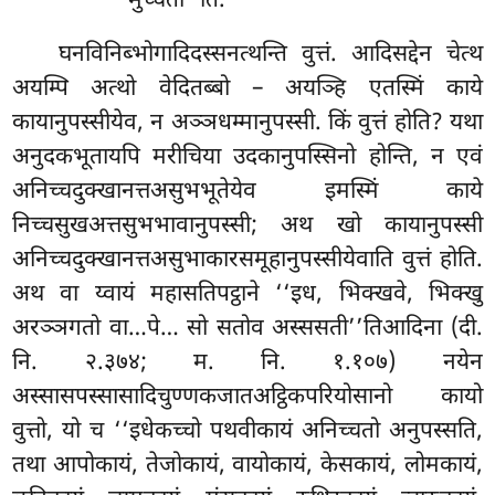
मुच्चती’’ति.
घनविनिब्भोगादिदस्सनत्थन्ति
वुत्तं. आदिसद्देन चेत्थ
अयम्पि अत्थो वेदितब्बो – अयञ्हि एतस्मिं काये
कायानुपस्सीयेव, न अञ्ञधम्मानुपस्सी. किं वुत्तं होति? यथा
अनुदकभूतायपि मरीचिया उदकानुपस्सिनो होन्ति, न एवं
अनिच्चदुक्खानत्तअसुभभूतेयेव इमस्मिं
काये
निच्चसुखअत्तसुभभावानुपस्सी; अथ खो कायानुपस्सी
अनिच्चदुक्खानत्तअसुभाकारसमूहानुपस्सीयेवाति वुत्तं होति.
अथ वा य्वायं महासतिपट्ठाने ‘‘इध, भिक्खवे, भिक्खु
अरञ्ञगतो वा…पे… सो सतोव अस्ससती’’तिआदिना (दी.
नि. २.३७४; म. नि. १.१०७) नयेन
अस्सासपस्सासादिचुण्णकजातअट्ठिकपरियोसानो कायो
वुत्तो, यो च ‘‘इधेकच्चो पथवीकायं अनिच्चतो अनुपस्सति,
तथा आपोकायं, तेजोकायं, वायोकायं, केसकायं, लोमकायं,