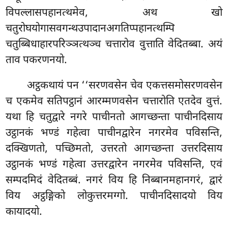
विपल्लासपहानत्थमेव, अथ खो
चतुरोघयोगासवगन्थउपादानअगतिप्पहानत्थम्पि
चतुब्बिधाहारपरिञ्ञत्थञ्च चत्तारोव वुत्ताति वेदितब्बा. अयं
ताव पकरणनयो.
अट्ठकथायं पन ‘‘सरणवसेन चेव एकत्तसमोसरणवसेन
च एकमेव सतिपट्ठानं आरम्मणवसेन चत्तारोति एतदेव वुत्तं.
यथा
हि चतुद्वारे नगरे पाचीनतो आगच्छन्ता पाचीनदिसाय
उट्ठानकं भण्डं गहेत्वा पाचीनद्वारेन नगरमेव पविसन्ति,
दक्खिणतो, पच्छिमतो, उत्तरतो आगच्छन्ता उत्तरदिसाय
उट्ठानकं भण्डं गहेत्वा उत्तरद्वारेन नगरमेव पविसन्ति, एवं
सम्पदमिदं वेदितब्बं. नगरं विय हि निब्बानमहानगरं, द्वारं
विय अट्ठङ्गिको लोकुत्तरमग्गो. पाचीनदिसादयो विय
कायादयो.