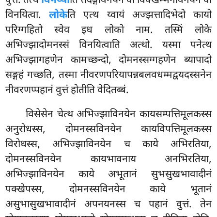
वुत्तं. तत्थ
विनेय्या
ति तदङ्गविनयेन वा विक्खम्भनविनयेन वा
विनयित्वा.
लोके
ति एत्थ य्वायं अज्झत्तादिभेदो कायो
परिग्गहितो स्वेव इध लोको नाम. तस्मिं लोके
अभिज्झादोमनस्सं विनयित्वाति अत्थो. यस्मा पनेत्थ
अभिज्झागहणेन कामच्छन्दो, दोमनस्सग्गहणेन ब्यापादो
सङ्गहं गच्छति, तस्मा नीवरणपरियापन्नबलवधम्मद्वयदस्सनेन
नीवरणप्पहानं वुत्तं होतीति वेदितब्बं.
विसेसेन चेत्थ अभिज्झाविनयेन कायसम्पत्तिमूलकस्स
अनुरोधस्स, दोमनस्सविनयेन कायविपत्तिमूलकस्स
विरोधस्स, अभिज्झाविनयेन च काये अभिरतिया,
दोमनस्सविनयेन कायभावनाय अनभिरतिया,
अभिज्झाविनयेन काये अभूतानं सुभसुखभावादीनं
पक्खेपस्स, दोमनस्सविनयेन
काये भूतानं
असुभासुखभावादीनं अपनयनस्स च पहानं वुत्तं. तेन