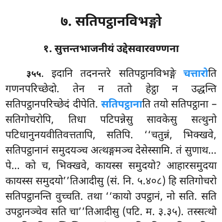
७. सतिपट्ठानविभङ्गो
१. सुत्तन्तभाजनीयं उद्देसवारवण्णना
. इदानि
तदनन्तरे सतिपट्ठानविभङ्गे
चत्तारो
ति
३५५
गणनपरिच्छेदो. तेन न ततो हेट्ठा न उद्धन्ति
सतिपट्ठानपरिच्छेदं दीपेति.
सतिपट्ठाना
ति तयो सतिपट्ठाना –
सतिगोचरोपि, तिधा पटिपन्नेसु सावकेसु सत्थुनो
पटिधानुनयवीतिवत्ततापि, सतिपि. ‘‘चतुन्नं, भिक्खवे,
सतिपट्ठानानं समुदयञ्च अत्थङ्गमञ्च देसेस्सामि. तं सुणाथ…
पे… को च, भिक्खवे, कायस्स समुदयो? आहारसमुदया
कायस्स समुदयो’’तिआदीसु (सं. नि. ५.४०८) हि सतिगोचरो
सतिपट्ठानन्ति वुच्चति. तथा ‘‘कायो उपट्ठानं, नो सति. सति
उपट्ठानञ्चेव सति चा’’तिआदीसु (पटि. म. ३.३५). तस्सत्थो