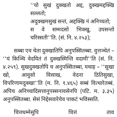
‘‘यो सुखं दुक्खतो अद्द, दुक्खमद्दक्खि
सल्लतो;
अदुक्खमसुखं सन्तं, अद्दक्खि नं अनिच्चतो;
स वे सम्मदसो भिक्खु, उपसन्तो
चरिस्सती’’ति. (सं. नि. ४.२५३);
सब्बा
एव चेता दुक्खातिपि अनुपस्सितब्बा. वुत्तञ्चेतं –
‘‘यं किञ्चि वेदयितं तं दुक्खस्मिन्ति वदामी’’ति (सं. नि.
४.२५९). सुखदुक्खतोपि च अनुपस्सितब्बा, यथाह – ‘‘सुखा
खो, आवुसो विसाख, वेदना ठितिसुखा,
विपरिणामदुक्खा’’ति (म. नि. १.४६५) सब्बं वित्थारेतब्बं.
अपिच अनिच्चादिसत्तानुपस्सनावसेनपि (पटि. म. ३.३५)
अनुपस्सितब्बा. सेसं निद्देसवारेयेव पाकटं भविस्सति.
चित्तधम्मेसुपि चित्तं ताव