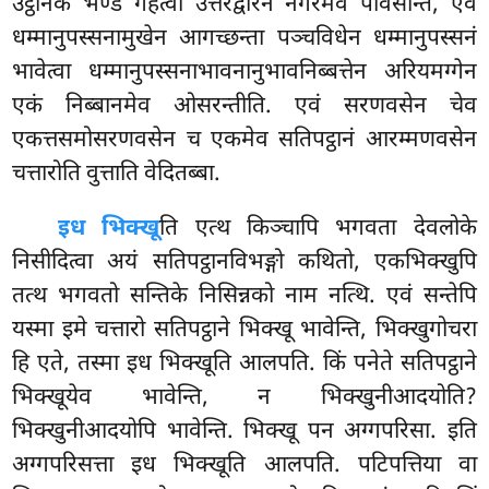
उट्ठानकं भण्डं गहेत्वा उत्तरद्वारेन नगरमेव पविसन्ति, एवं
धम्मानुपस्सनामुखेन आगच्छन्ता पञ्चविधेन धम्मानुपस्सनं
भावेत्वा धम्मानुपस्सनाभावनानुभावनिब्बत्तेन अरियमग्गेन
एकं निब्बानमेव ओसरन्तीति. एवं सरणवसेन चेव
एकत्तसमोसरणवसेन च एकमेव सतिपट्ठानं आरम्मणवसेन
चत्तारोति वुत्ताति वेदितब्बा.
इध भिक्खू
ति एत्थ किञ्चापि भगवता देवलोके
निसीदित्वा अयं सतिपट्ठानविभङ्गो कथितो, एकभिक्खुपि
तत्थ भगवतो सन्तिके निसिन्नको नाम नत्थि. एवं सन्तेपि
यस्मा इमे चत्तारो सतिपट्ठाने भिक्खू भावेन्ति, भिक्खुगोचरा
हि एते, तस्मा इध भिक्खूति आलपति. किं पनेते सतिपट्ठाने
भिक्खूयेव भावेन्ति, न भिक्खुनीआदयोति?
भिक्खुनीआदयोपि
भावेन्ति. भिक्खू पन अग्गपरिसा. इति
अग्गपरिसत्ता इध भिक्खूति आलपति. पटिपत्तिया वा