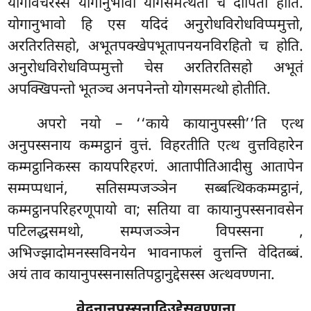
योगावचरस्स योगानुभावो योगसमत्थता च दीपिता होति.
योगानुभावो हि एस यदिदं अनुरोधविरोधविप्पमुत्तो,
अरतिरतिसहो, अभूतपक्खेपभूतापनयनविरहितो च होति.
अनुरोधविरोधविप्पमुत्तो चेस अरतिरतिसहो अभूतं
अपक्खिपन्तो भूतञ्च अनपनेन्तो योगसमत्थो होतीति.
अपरो नयो – ‘‘काये कायानुपस्सी’’ति एत्थ
अनुपस्सनाय कम्मट्ठानं वुत्तं. विहरतीति एत्थ वुत्तविहारेन
कम्मट्ठानिकस्स कायपरिहरणं. आतापीतिआदीसु आतापेन
सम्मप्पधानं, सतिसम्पजञ्ञेन सब्बत्थिककम्मट्ठानं,
कम्मट्ठानपरिहरणूपायो वा; सतिया वा कायानुपस्सनावसेन
पटिलद्धसमथो, सम्पजञ्ञेन विपस्सना
,
अभिज्झादोमनस्सविनयेन भावनाफलं वुत्तन्ति वेदितब्बं.
अयं ताव कायानुपस्सनासतिपट्ठानुद्देसस्स अत्थवण्णना.
वेदनानुपस्सनादिउद्देसवण्णना