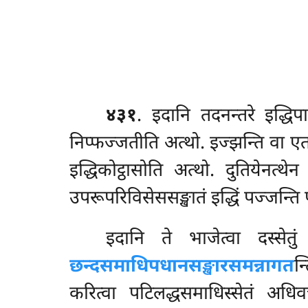
४३१
. इदानि
तदनन्तरे इद्धिप
निप्फज्जतीति अत्थो. इज्झन्ति वा एताय
इद्धिकोट्ठासोति अत्थो. दुतियेनत्थ
उपरूपरिविसेससङ्खातं इद्धिं पज्जन्ति प
इदानि ते भाजेत्वा दस्सेतु
छन्दसमाधिपधानसङ्खारसमन्नागत
न
करित्वा पटिलद्धसमाधिस्सेतं अधि