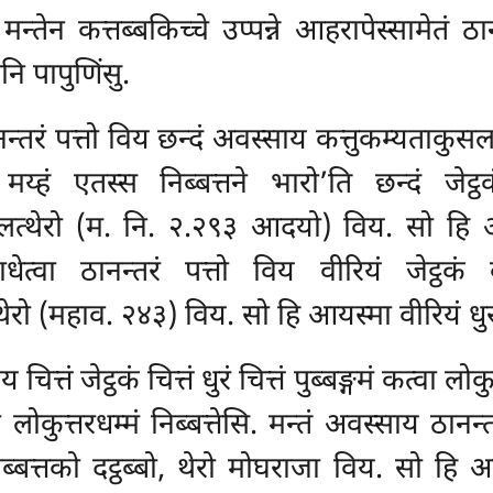
ेन कत्तब्बकिच्चे उप्पन्ने आहरापेस्सामेतं ठान
ि पापुणिंसु.
ठानन्तरं पत्तो विय छन्दं अवस्साय कत्तुकम्यताकुसल
थि मय्हं एतस्स निब्बत्तने भारो’ति छन्दं जेट्ठक
ट्ठपालत्थेरो (म. नि. २.२९३ आदयो) विय. सो हि आय
धेत्वा ठानन्तरं पत्तो विय वीरियं जेट्ठकं वी
्थेरो (महाव. २४३) विय. सो हि आयस्मा वीरियं धुरं 
 चित्तं जेट्ठकं चित्तं धुरं चित्तं पुब्बङ्गमं कत्वा लो
ोकुत्तरधम्मं निब्बत्तेसि. मन्तं अवस्साय ठानन्तर
िब्बत्तको दट्ठब्बो, थेरो मोघराजा विय. सो हि आय