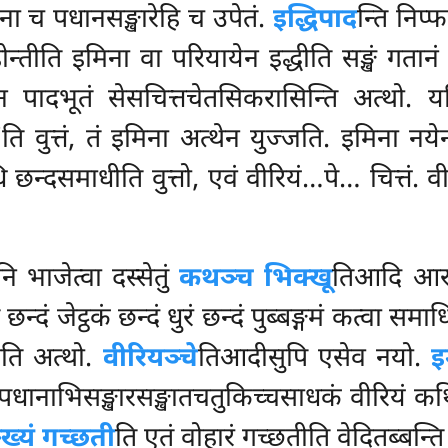
ना च पधानसङ्खारेहि च उपेतं.
इद्धिपाद
न्ति निप्
होन्तीति इमिना वा परियायेन इद्धीति सङ्खं गतानं
ठेन पादभूतं सेसचित्तचेतसिकरासिन्ति अत्थो. 
ि वुत्तं, तं इमिना अत्थेन युज्जति. इमिना नये
धि
छन्दसमाधीति
वुत्तो, एवं वीरियं…पे… चित्तं.
भाजेत्वा दस्सेतुं
कथञ्च भिक्खू
तिआदि आरद्
्दं जेट्ठकं छन्दं धुरं छन्दं पुब्बङ्गमं कत्वा समाध
ीति अत्थो.
वीरियञ्चे
तिआदीसुपि
एसेव नयो.
इ
 पधानाभिसङ्खारसङ्खातचतुकिच्चसाधकं वीरियं कथ
ख्यं गच्छती
ति एतं वोहारं गच्छतीति वेदितब्बन्ति