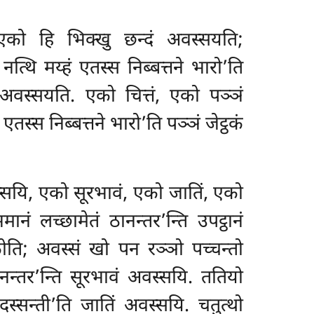
ं. एको हि भिक्खु छन्दं अवस्सयति;
 नत्थि मय्हं एतस्स निब्बत्तने भारो’ति
रियं अवस्सयति. एको चित्तं, एको पञ्ञं
ं एतस्स निब्बत्तने भारो’ति पञ्ञं जेट्ठकं
अवस्सयि, एको सूरभावं, एको जातिं, एको
नं लच्छामेतं ठानन्तर’न्ति उपट्ठानं
क्कोति; अवस्सं खो पन रञ्ञो पच्चन्तो
ठानन्तर’न्ति सूरभावं अवस्सयि. ततियो
दस्सन्ती’ति जातिं अवस्सयि. चतुत्थो