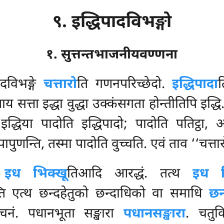
९. इद्धिपादविभङ्गो
१. सुत्तन्तभाजनीयवण्णना
ादविभङ्गे
चत्तारो
ति गणनपरिच्छेदो.
इद्धिपादा
त
 सत्ता इद्धा वुद्धा उक्कंसगता होन्तीतिपि इद्धि
ेन इद्धिया पादोति इद्धिपादो; पादोति पतिट्ठा
ापुणन्ति, तस्मा पादोति वुच्चति. एवं ताव ‘‘चत्तार
ं
इध भिक्खू
तिआदि आरद्धं. तत्थ
इध भ
्ति एत्थ छन्दहेतुको छन्दाधिको वा समाधि
छन
वचनं. पधानभूता सङ्खारा
पधानसङ्खारा
. चतुकि