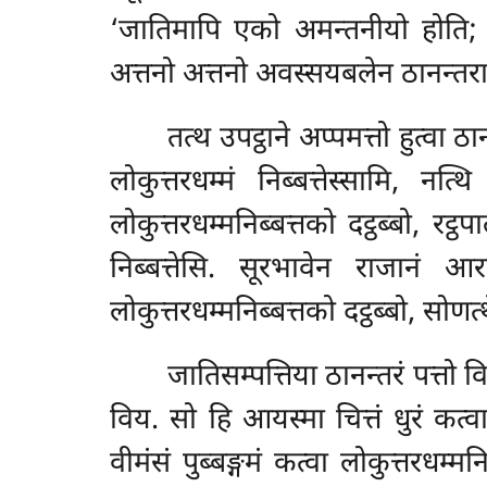
‘जातिमापि एको अमन्तनीयो होति; मन्त
अत्तनो अत्तनो अवस्सयबलेन ठानन्तरान
तत्थ उपट्ठाने अप्पमत्तो हुत्वा 
लोकुत्तरधम्मं निब्बत्तेस्सामि, नत्
लोकुत्तरधम्मनिब्बत्तको दट्ठब्बो, र
निब्बत्तेसि. सूरभावेन राजानं आरा
लोकुत्तरधम्मनिब्बत्तको दट्ठब्बो, सोणत
जातिसम्पत्तिया
ठानन्तरं पत्तो विय
विय. सो हि आयस्मा चित्तं धुरं कत्वा ल
वीमंसं पुब्बङ्गमं कत्वा
लोकुत्तरधम्मन