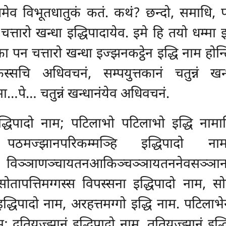
ेव विभूतधातुकं कतं. कथं? छन्दो, समाधि, पध
ा चत्तारो खन्धा इद्धिपादायेव. इमे हि तयो धम्मा 
का पन चत्तारो खन्धा इज्झनकट्ठेन इद्धि नाम होन्ति
सचि अधिवचनं, सम्पयुत्तकानं चतुन्नं खन्ध
ा…पे… चतुन्नं खन्धानंयेव अधिवचनं.
इद्धिपादो नाम; पटिलाभो पटिलाभो इद्धि नामा
पठमज्झानपरिकम्मञ्हि इद्धिपादो 
, विञ्ञाणञ्चायतनआकिञ्चञ्ञायतननेवसञ्ञा
ोतापत्तिमग्गस्स विपस्सना इद्धिपादो नाम, सो
्धिपादो नाम, अरहत्तमग्गो इद्धि नाम. पटिलाभेन
ाम; दुतियज्झानं इद्धिपादो नाम, ततियज्झानं इ