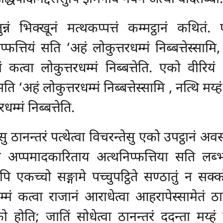
्नं भिक्खूनं मत्थकप्पत्तं कम्मट्ठानं कथित
फत्तियं सति ‘अहं लोकुत्तरधम्मं निब्बत्तेस्सामि,
बङ्गमं कत्वा लोकुत्तरधम्मं निब्बत्तेति. एको वी
ि ‘अहं लोकुत्तरधम्मं निब्बत्तेस्सामि
, नत्थि मय्ह
रधम्मं निब्बत्तेति.
सु ठानन्तरं पत्थेत्वा विचरन्तेसु एको उपट्ठानं 
े अप्पमादकारिताय अत्थनिप्फत्तिया सति लब्भमा
ोपि एकच्चो सङ्गामे पच्चुपट्ठिते सण्ठातुं न स
े कम्मं कत्वा राजानं आराधेत्वा आहरापेस्सामेतं 
ोति; जातिं सोधेत्वा ठानन्तरं ददन्ता मय्हं 