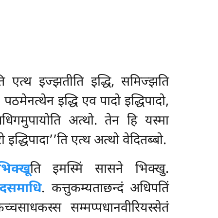
ि एत्थ इज्झतीति इद्धि, समिज्झति
. पठमेनत्थेन इद्धि एव पादो इद्धिपादो,
, अधिगमुपायोति अत्थो. तेन हि यस्मा
ो इद्धिपादा’’ति एत्थ अत्थो वेदितब्बो.
िक्खू
ति इमस्मिं सासने भिक्खु.
्दसमाधि
. कत्तुकम्यताछन्दं अधिपतिं
च्चसाधकस्स सम्मप्पधानवीरियस्सेतं