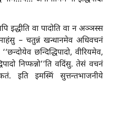
मिधापि इद्धीति वा पादोति वा न अञ्ञस्स
माहंसु – चतुन्नं खन्धानमेव अधिवचनं
छन्दोयेव छन्दिद्धिपादो, वीरियमेव,
पादो निप्फन्नो’’ति वदिंसु. तेसं वचनं
 कतं. इति इमस्मिं सुत्तन्तभाजनीये