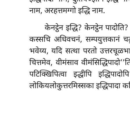
नाम, अरहत्तमग्गो इद्धि नाम.
केनट्ठेन
इद्धि? केनट्ठेन पादोति?
कस्सचि अधिवचनं, सम्पयुत्तकानं चतु
भवेय्य, यदि सत्था परतो उत्तरचूळभ
चित्तमेव, वीमंसाव वीमंसिद्धिपादो’’त
पटिक्खिपित्वा इद्धीपि इद्धिपादोप
लोकियलोकुत्तरमिस्सका इद्धिपादा क