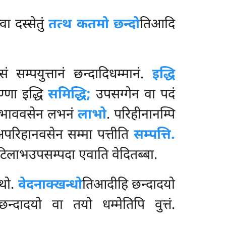
ा दस्सेतुं
तत्थ कतमो छन्दो
तिआदि
ेसं सम्पयुत्तानं छन्दादिधम्मानं.
इद्धि
ुण्णा इद्धि
समिद्धि;
उपसग्गेन वा पदं
पातुभाववसेन लभनं
लाभो
. परिहीनानम्पि
परिहानवसेन सम्मा पत्तीति
सम्पत्ति.
टिलाभउपसम्पदा एवाति वेदितब्बा.
्थो.
वेदनाक्खन्धो
तिआदीहि छन्दादयो
न्दादयो वा तयो धम्मेतिपि वुत्तं.