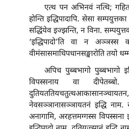
एत्थ पन अभिनवं नत्थि; गहितम
होन्ति इद्धिपादापि. सेसा सम्पयुत्तक
सद्धिंयेव इज्झन्ति, न विना. सम्पयुत्त
‘इद्धिपादो’ति वा न अञ्ञस्स कस्
वीमंसासमाधिपधानसङ्खारोति तयो धम्म
अपिच
पुब्बभागो पुब्बभागो 
विपस्सनाय वा दीपेतब्बो. 
दुतियततियचतुत्थआकासानञ्चायतन
नेवसञ्ञानासञ्ञायतनं इद्धि नाम. स
अनागामि, अरहत्तमग्गस्स विपस्सना इद
इद्धिपादो नाम, दुतियज्झानं इद्धि न