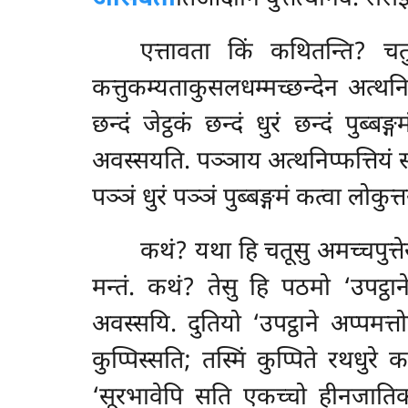
एत्तावता
किं कथितन्ति? चतुन
कत्तुकम्यताकुसलधम्मच्छन्देन अत्थनिप्
छन्दं जेट्ठकं छन्दं धुरं छन्दं पुब्
अवस्सयति. पञ्ञाय अत्थनिप्फत्तियं सत
पञ्ञं धुरं पञ्ञं पुब्बङ्गमं कत्वा लोकुत्त
कथं? यथा हि चतूसु अमच्चपुत्ते
मन्तं. कथं? तेसु हि पठमो ‘उपट्ठान
अवस्सयि. दुतियो ‘उपट्ठाने अप्पमत्त
कुप्पिस्सति; तस्मिं कुप्पिते रथधुर
‘सूरभावेपि सति एकच्चो हीनजातिको ह