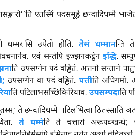
्खारो’’ति एतस्मिं पदसमूहे छन्दादिधम्मे भाजेत्व
ातो धम्मरासि उपेतो होति.
तेसं धम्मान
न्ति त
ेवचनानेव. एवं सन्तेपि इज्झनकट्ठेन
इद्धि
. सम्प
झना
ति उपसग्गेन पदं वड्ढितं. अत्तनो सन्ताने 
ो;
उपसग्गेन वा पदं वड्ढितं.
पत्ती
ति अधिगमो. अ
िया
ति
पटिलाभसच्छिकिरियाव.
उपसम्पदा
ति प
स्स; ते छन्दादिधम्मे पटिलभित्वा ठितस्साति अत
कथिता.
ते धम्मे
ति ते चत्तारो अरूपक्खन्धे; छ
द्धिपादनिद्देसेसुपि इमिनाव नयेन अत्थो वेदितब्बो.