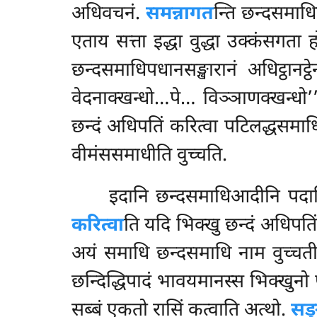
अधिवचनं.
समन्नागत
न्ति छन्दसमाधि
एताय सत्ता इद्धा वुद्धा उक्कंसगता 
छन्दसमाधिपधानसङ्खारानं अधिट्ठानट्
वेदनाक्खन्धो…पे… विञ्ञाणक्खन्धो’’त
छन्दं अधिपतिं करित्वा पटिलद्धसमा
वीमंससमाधीति वुच्चति.
इदानि छन्दसमाधिआदीनि पदानि 
करित्वा
ति यदि भिक्खु छन्दं अधिपतिं छन
अयं समाधि छन्दसमाधि नाम वुच्चत
छन्दिद्धिपादं भावयमानस्स भिक्खुनो
सब्बं एकतो रासिं कत्वाति अत्थो.
सङ्