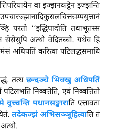
फत्तिपरियायेन वा इज्झनकट्ठेन इज्झन्ति
 उपचारज्झानादिकुसलचित्तसम्पयुत्तानं
यञ्हि परतो ‘‘इद्धिपादोति तथाभूतस्स
न सेसेसुपि अत्थो वेदितब्बो. यथेव हि
 वीमंसं अधिपतिं करित्वा पटिलद्धसमाधि
धं. तत्थ
छन्दञ्चे भिक्खु अधिपतिं
िं पटिलभति निब्बत्तेति, एवं निब्बत्तितो
मे वुच्चन्ति पधानसङ्खारा
ति एत्तावता
ितं.
तदेकज्झं अभिसञ्ञूहित्वा
ति तं
 अत्थो.