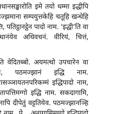
ानसङ्खारोति इमे तयो धम्मा इद्धीपि
इज्झमाना सम्पयुत्तकेहि चतूहि खन्धेहि
, पतिट्ठानट्ठेन पादो नाम. ‘इद्धी’ति वा
ानंयेव अधिवचनं. वीरियं, चित्तं,
ति वेदितब्बो. अयमत्थो उपचारेन वा
नाम, पठमज्झानं इद्धि नाम.
नासञ्ञायतनपरिकम्मं
इद्धिपादो नाम,
तापत्तिमग्गो इद्धि नाम. सकदागामि,
ापि दीपेतुं वट्टतियेव. पठमज्झानञ्हि
द्धि नाम…पे… अनागामिमग्गो इद्धिपादो