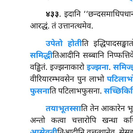
४३३
. इदानि ‘‘छन्दसमाधिपधानसङ
आरद्धं. तं उत्तानत्थमेव.
उपेतो होती
ति इद्धिपादसङ्ख
समिद्धी
तिआदीनि सब्बानि निप्फत्तिव
वड्ढितं. इज्झनाकारो
इज्झना
.
समिज्
वीरियारम्भवसेन पुन लाभो
पटिलाभ
फुसना
ति पटिलाभफुसना.
सच्छिकिर
तयाभूतस्सा
ति तेन आकारेन भूत
अन्तो कत्वा चत्तारोपि खन्धा 
आसेवती
तिआदीनि वुत्तत्थानेव. सेसइ