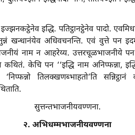
 इज्झनकट्ठेनेव इद्धि. पतिट्ठानट्ठेनेव पादो. एव
न्नं खन्धानंयेव अधिवचनन्ति. एवं वुत्ते पन इद
ाजनीयं नाम न आहरेय्य. उत्तरचूळभाजनीये पन ‘‘
ि कथितं. केचि पन ‘‘इद्धि नाम अनिप्फन्ना, इद्धि
ि ‘निप्फन्नो तिलक्खणब्भाहतो’ति सन्निट्ठानं
थिताति.
सुत्तन्तभाजनीयवण्णना.
२. अभिधम्मभाजनीयवण्णना