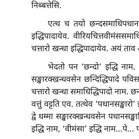
निब्बत्तेसि.
एत्थ च तयो छन्दसमाधिपधानसङ्ख
इद्धिपादायेव. वीरियचित्तवीमंससमाध
चत्तारो खन्धा इद्धिपादायेव. अयं ता
भेदतो पन ‘छन्दो’ इद्धि नाम. छ
सङ्खारक्खन्धवसेन छन्दिद्धिपादे पविसन
चत्तारो खन्धा समाधिद्धिपादो नाम. छन
वत्तुं वट्टति एव. तत्थेव ‘पधानसङ्खार
द्वे धम्मा सङ्खारक्खन्धवसेन पधानसङ्खार
इद्धि नाम, ‘वीमंसा’ इद्धि नाम…पे… पा