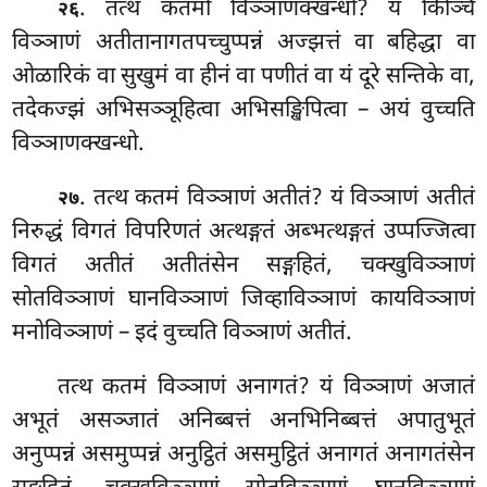
. तत्थ कतमो विञ्ञाणक्खन्धो? यं किञ्चि
२६
विञ्ञाणं अतीतानागतपच्चुप्पन्नं अज्झत्तं वा बहिद्धा वा
ओळारिकं वा सुखुमं वा हीनं वा पणीतं वा यं दूरे सन्तिके वा,
तदेकज्झं अभिसञ्ञूहित्वा अभिसङ्खिपित्वा – अयं वुच्चति
विञ्ञाणक्खन्धो.
. तत्थ
कतमं विञ्ञाणं अतीतं? यं
विञ्ञाणं अतीतं
२७
निरुद्धं विगतं विपरिणतं अत्थङ्गतं अब्भत्थङ्गतं उप्पज्जित्वा
विगतं अतीतं अतीतंसेन सङ्गहितं, चक्खुविञ्ञाणं
सोतविञ्ञाणं घानविञ्ञाणं जिव्हाविञ्ञाणं कायविञ्ञाणं
मनोविञ्ञाणं – इदं वुच्चति विञ्ञाणं अतीतं.
तत्थ कतमं विञ्ञाणं अनागतं? यं विञ्ञाणं अजातं
अभूतं असञ्जातं अनिब्बत्तं अनभिनिब्बत्तं अपातुभूतं
अनुप्पन्नं असमुप्पन्नं अनुट्ठितं असमुट्ठितं
अनागतं अनागतंसेन