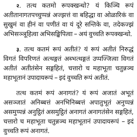
. तत्थ
कतमो रूपक्खन्धो? यं किञ्चि रूपं
२
अतीतानागतपच्चुप्पन्नं अज्झत्तं वा बहिद्धा वा ओळारिकं वा
सुखुमं वा हीनं वा पणीतं वा यं दूरे सन्तिके वा, तदेकज्झं
अभिसञ्ञूहित्वा अभिसङ्खिपित्वा – अयं वुच्चति रूपक्खन्धो.
. तत्थ कतमं रूपं अतीतं? यं रूपं अतीतं निरुद्धं
३
विगतं विपरिणतं अत्थङ्गतं अब्भत्थङ्गतं उप्पज्जित्वा विगतं
अतीतं अतीतंसेन सङ्गहितं, चत्तारो च महाभूता चतुन्नञ्च
महाभूतानं उपादायरूपं – इदं वुच्चति रूपं अतीतं.
तत्थ कतमं रूपं अनागतं? यं रूपं अजातं अभूतं
असञ्जातं अनिब्बत्तं अनभिनिब्बत्तं अपातुभूतं अनुप्पन्नं
असमुप्पन्नं अनुट्ठितं असमुट्ठितं अनागतं अनागतंसेन सङ्गहितं,
चत्तारो च महाभूता चतुन्नञ्च महाभूतानं उपादायरूपं – इदं
वुच्चति रूपं अनागतं.