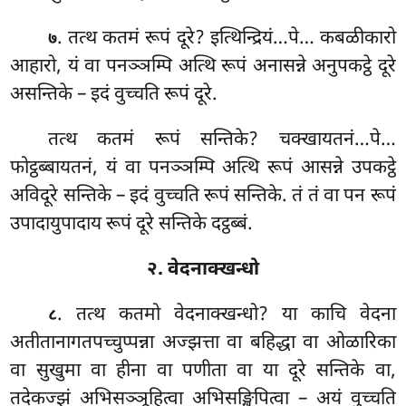
. तत्थ कतमं रूपं दूरे? इत्थिन्द्रियं…पे… कबळीकारो
७
आहारो, यं वा पनञ्ञम्पि अत्थि रूपं अनासन्ने अनुपकट्ठे दूरे
असन्तिके – इदं वुच्चति रूपं दूरे.
तत्थ
कतमं रूपं सन्तिके? चक्खायतनं…पे…
फोट्ठब्बायतनं, यं वा पनञ्ञम्पि अत्थि रूपं आसन्ने उपकट्ठे
अविदूरे सन्तिके – इदं वुच्चति रूपं सन्तिके. तं तं वा पन रूपं
उपादायुपादाय रूपं दूरे सन्तिके दट्ठब्बं.
२. वेदनाक्खन्धो
. तत्थ कतमो वेदनाक्खन्धो? या काचि वेदना
८
अतीतानागतपच्चुप्पन्ना अज्झत्ता वा बहिद्धा वा ओळारिका
वा सुखुमा वा हीना वा पणीता वा या दूरे सन्तिके वा,
तदेकज्झं अभिसञ्ञूहित्वा अभिसङ्खिपित्वा – अयं वुच्चति