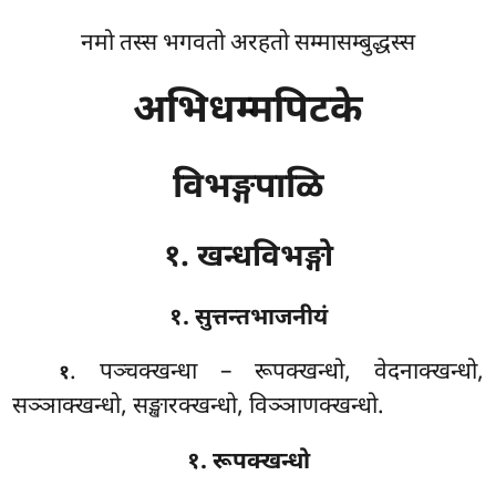
नमो तस्स भगवतो अरहतो सम्मासम्बुद्धस्स
अभिधम्मपिटके
विभङ्गपाळि
१. खन्धविभङ्गो
१. सुत्तन्तभाजनीयं
. पञ्चक्खन्धा
– रूपक्खन्धो, वेदनाक्खन्धो,
१
सञ्ञाक्खन्धो, सङ्खारक्खन्धो, विञ्ञाणक्खन्धो.
१. रूपक्खन्धो