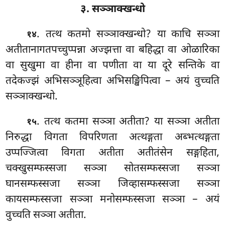
३. सञ्ञाक्खन्धो
. तत्थ
कतमो सञ्ञाक्खन्धो? या काचि सञ्ञा
१४
अतीतानागतपच्चुप्पन्ना अज्झत्ता वा बहिद्धा वा ओळारिका
वा सुखुमा वा हीना वा पणीता वा या दूरे सन्तिके वा
तदेकज्झं अभिसञ्ञूहित्वा अभिसङ्खिपित्वा – अयं वुच्चति
सञ्ञाक्खन्धो.
. तत्थ कतमा सञ्ञा अतीता? या सञ्ञा अतीता
१५
निरुद्धा विगता विपरिणता अत्थङ्गता अब्भत्थङ्गता
उप्पज्जित्वा विगता अतीता अतीतंसेन सङ्गहिता,
चक्खुसम्फस्सजा सञ्ञा सोतसम्फस्सजा सञ्ञा
घानसम्फस्सजा सञ्ञा जिव्हासम्फस्सजा सञ्ञा
कायसम्फस्सजा सञ्ञा मनोसम्फस्सजा सञ्ञा – अयं
वुच्चति सञ्ञा अतीता.