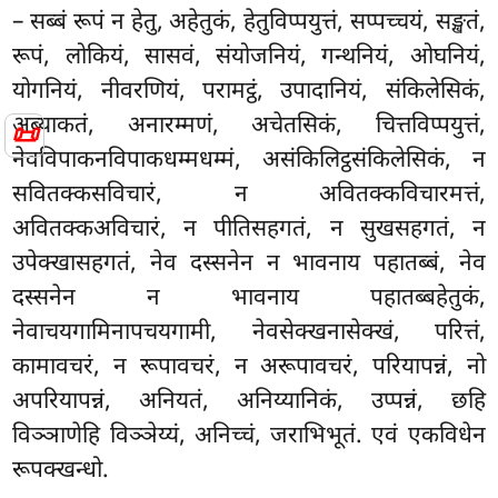
– सब्बं रूपं न हेतु, अहेतुकं, हेतुविप्पयुत्तं, सप्पच्चयं, सङ्खतं,
रूपं, लोकियं, सासवं, संयोजनियं, गन्थनियं, ओघनियं,
योगनियं, नीवरणियं, परामट्ठं, उपादानियं, संकिलेसिकं,
अब्याकतं, अनारम्मणं, अचेतसिकं, चित्तविप्पयुत्तं,
📜
नेवविपाकनविपाकधम्मधम्मं, असंकिलिट्ठसंकिलेसिकं, न
सवितक्कसविचारं, न अवितक्कविचारमत्तं,
अवितक्कअविचारं, न पीतिसहगतं, न सुखसहगतं, न
उपेक्खासहगतं, नेव दस्सनेन न भावनाय पहातब्बं, नेव
दस्सनेन न भावनाय पहातब्बहेतुकं,
नेवाचयगामिनापचयगामी, नेवसेक्खनासेक्खं, परित्तं,
कामावचरं, न रूपावचरं, न अरूपावचरं, परियापन्नं, नो
अपरियापन्नं, अनियतं, अनिय्यानिकं, उप्पन्नं, छहि
विञ्ञाणेहि
विञ्ञेय्यं, अनिच्चं, जराभिभूतं. एवं एकविधेन
रूपक्खन्धो.