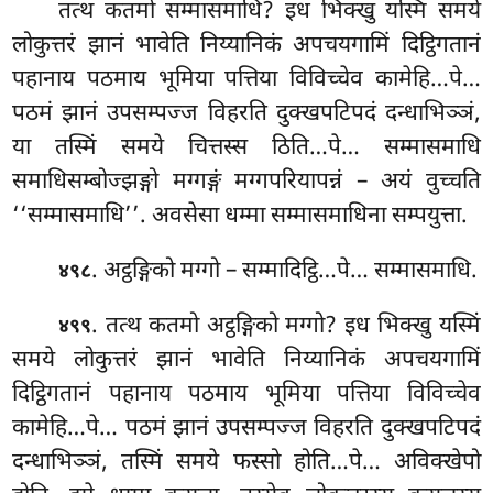
तत्थ
कतमो सम्मासमाधि? इध भिक्खु यस्मिं समये
लोकुत्तरं झानं भावेति निय्यानिकं अपचयगामिं दिट्ठिगतानं
पहानाय
पठमाय भूमिया पत्तिया विविच्चेव कामेहि…पे…
पठमं झानं उपसम्पज्ज विहरति दुक्खपटिपदं दन्धाभिञ्ञं,
या तस्मिं समये
चित्तस्स ठिति…पे… सम्मासमाधि
समाधिसम्बोज्झङ्गो मग्गङ्गं मग्गपरियापन्नं – अयं वुच्चति
‘‘सम्मासमाधि’’. अवसेसा धम्मा सम्मासमाधिना सम्पयुत्ता.
. अट्ठङ्गिको मग्गो – सम्मादिट्ठि…पे… सम्मासमाधि.
४९८
. तत्थ कतमो अट्ठङ्गिको मग्गो? इध भिक्खु यस्मिं
४९९
समये लोकुत्तरं झानं भावेति निय्यानिकं अपचयगामिं
दिट्ठिगतानं पहानाय पठमाय भूमिया पत्तिया विविच्चेव
कामेहि…पे… पठमं झानं उपसम्पज्ज विहरति दुक्खपटिपदं
दन्धाभिञ्ञं, तस्मिं समये फस्सो होति…पे… अविक्खेपो