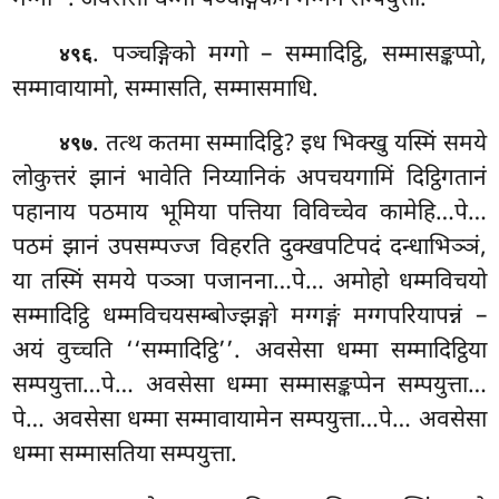
. पञ्चङ्गिको मग्गो – सम्मादिट्ठि, सम्मासङ्कप्पो,
४९६
सम्मावायामो, सम्मासति, सम्मासमाधि.
. तत्थ
कतमा सम्मादिट्ठि? इध भिक्खु यस्मिं समये
४९७
लोकुत्तरं झानं भावेति निय्यानिकं अपचयगामिं दिट्ठिगतानं
पहानाय पठमाय भूमिया पत्तिया विविच्चेव कामेहि…पे…
पठमं झानं उपसम्पज्ज विहरति दुक्खपटिपदं दन्धाभिञ्ञं,
या तस्मिं समये पञ्ञा पजानना…पे… अमोहो धम्मविचयो
सम्मादिट्ठि धम्मविचयसम्बोज्झङ्गो मग्गङ्गं मग्गपरियापन्नं –
अयं वुच्चति ‘‘सम्मादिट्ठि’’. अवसेसा धम्मा सम्मादिट्ठिया
सम्पयुत्ता…पे… अवसेसा धम्मा सम्मासङ्कप्पेन सम्पयुत्ता…
पे… अवसेसा धम्मा सम्मावायामेन सम्पयुत्ता…पे… अवसेसा
धम्मा सम्मासतिया सम्पयुत्ता.