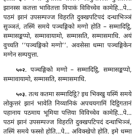
झानस्स कतत्ता भावितत्ता विपाकं विविच्चेव कामेहि…पे…
पठमं झानं उपसम्पज्ज विहरति दुक्खपटिपदं दन्धाभिञ्ञं
सुञ्ञतं, तस्मिं समये पञ्चङ्गिको मग्गो होति – सम्मादिट्ठि,
सम्मासङ्कप्पो, सम्मावायामो, सम्मासति, सम्मासमाधि. अयं
वुच्चति ‘‘पञ्चङ्गिको मग्गो’’. अवसेसा धम्मा पञ्चङ्गिकेन
मग्गेन सम्पयुत्ता.
. पञ्चङ्गिको मग्गो – सम्मादिट्ठि, सम्मासङ्कप्पो,
५०२
सम्मावायामो, सम्मासति, सम्मासमाधि.
. तत्थ
कतमा सम्मादिट्ठि? इध भिक्खु यस्मिं समये
५०३
लोकुत्तरं झानं भावेति निय्यानिकं अपचयगामिं दिट्ठिगतानं
पहानाय पठमाय भूमिया पत्तिया विविच्चेव कामेहि…पे…
पठमं झानं उपसम्पज्ज विहरति दुक्खपटिपदं दन्धाभिञ्ञं,
तस्मिं समये फस्सो होति…पे… अविक्खेपो होति. इमे धम्मा