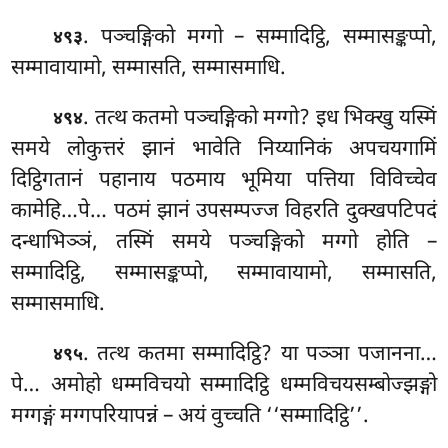
. पञ्चङ्गिको मग्गो – सम्मादिट्ठि, सम्मासङ्कप्पो,
४९३
सम्मावायामो, सम्मासति, सम्मासमाधि.
. तत्थ
कतमो पञ्चङ्गिको मग्गो? इध भिक्खु यस्मिं
४९४
समये लोकुत्तरं झानं भावेति निय्यानिकं अपचयगामिं
दिट्ठिगतानं पहानाय पठमाय भूमिया पत्तिया विविच्चेव
कामेहि…पे… पठमं झानं उपसम्पज्ज विहरति दुक्खपटिपदं
दन्धाभिञ्ञं, तस्मिं समये पञ्चङ्गिको मग्गो होति –
सम्मादिट्ठि, सम्मासङ्कप्पो, सम्मावायामो, सम्मासति,
सम्मासमाधि.
. तत्थ
कतमा सम्मादिट्ठि? या पञ्ञा पजानना…
४९५
पे… अमोहो धम्मविचयो सम्मादिट्ठि धम्मविचयसम्बोज्झङ्गो
मग्गङ्गं मग्गपरियापन्नं – अयं वुच्चति ‘‘सम्मादिट्ठि’’.