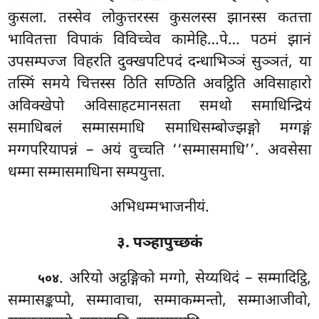
कुसला. तस्सेव लोकुत्तरस्स कुसलस्स झानस्स कतत्ता
भावितत्ता विपाकं विविच्चेव कामेहि…पे… पठमं झानं
उपसम्पज्ज विहरति दुक्खपटिपदं दन्धाभिञ्ञं सुञ्ञतं, या
तस्मिं समये चित्तस्स ठिति सण्ठिति अवट्ठिति अविसाहारो
अविक्खेपो अविसाहटमानसता
समथो समाधिन्द्रियं
समाधिबलं सम्मासमाधि समाधिसम्बोज्झङ्गो मग्गङ्गं
मग्गपरियापन्नं – अयं वुच्चति ‘‘सम्मासमाधि’’. अवसेसा
धम्मा सम्मासमाधिना सम्पयुत्ता.
अभिधम्मभाजनीयं.
३. पञ्हापुच्छकं
. अरियो अट्ठङ्गिको मग्गो, सेय्यथिदं – सम्मादिट्ठि,
५०४
सम्मासङ्कप्पो, सम्मावाचा, सम्माकम्मन्तो, सम्माआजीवो,