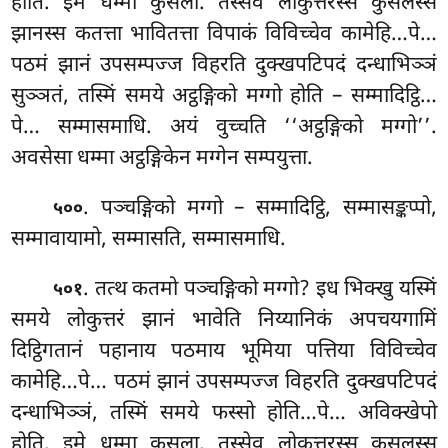
होति. इमे धम्मा कुसला. तस्सेव लोकुत्तरस्स कुसलस्स
झानस्स कतत्ता भावितत्ता विपाकं विविच्चेव कामेहि…पे…
पठमं झानं उपसम्पज्ज विहरति दुक्खपटिपदं दन्धाभिञ्ञं
सुञ्ञतं, तस्मिं समये अट्ठङ्गिको मग्गो होति – सम्मादिट्ठि…
पे… सम्मासमाधि. अयं वुच्चति ‘‘अट्ठङ्गिको मग्गो’’.
अवसेसा धम्मा अट्ठङ्गिकेन मग्गेन सम्पयुत्ता.
. पञ्चङ्गिको मग्गो – सम्मादिट्ठि, सम्मासङ्कप्पो,
५००
सम्मावायामो, सम्मासति, सम्मासमाधि.
. तत्थ कतमो पञ्चङ्गिको मग्गो? इध
भिक्खु यस्मिं
५०१
समये लोकुत्तरं झानं भावेति निय्यानिकं अपचयगामिं
दिट्ठिगतानं पहानाय पठमाय भूमिया पत्तिया विविच्चेव
कामेहि…पे… पठमं
झानं उपसम्पज्ज विहरति
दुक्खपटिपदं
दन्धाभिञ्ञं, तस्मिं समये फस्सो होति…पे… अविक्खेपो
होति. इमे धम्मा कुसला. तस्सेव लोकुत्तरस्स कुसलस्स