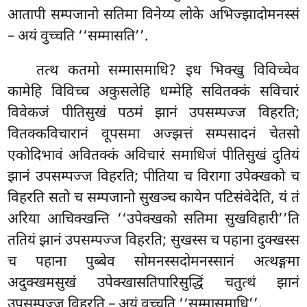
आतापी सम्पजानो सतिमा विनेय्य लोके अभिज्झादोमनस्सं
– अयं वुच्चति ‘‘सम्मासति’’.
तत्थ कतमो सम्मासमाधि? इध भिक्खु विविच्चेव
कामेहि विविच्च अकुसलेहि धम्मेहि सवितक्कं सविचारं
विवेकजं पीतिसुखं पठमं झानं उपसम्पज्ज विहरति;
वितक्कविचारानं वूपसमा अज्झत्तं सम्पसादनं चेतसो
एकोदिभावं अवितक्कं अविचारं समाधिजं पीतिसुखं दुतियं
झानं उपसम्पज्ज विहरति; पीतिया च विरागा उपेक्खको च
विहरति सतो च सम्पजानो सुखञ्च कायेन पटिसंवेदेति, यं तं
अरिया
आचिक्खन्ति ‘‘उपेक्खको सतिमा सुखविहारी’’ति
ततियं झानं उपसम्पज्ज विहरति; सुखस्स च पहाना दुक्खस्स
च पहाना पुब्बेव सोमनस्सदोमनस्सानं अत्थङ्गमा
अदुक्खमसुखं उपेक्खासतिपारिसुद्धिं चतुत्थं झानं
उपसम्पज्ज विहरति – अयं वुच्चति ‘‘सम्मासमाधि’’.