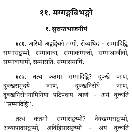
११. मग्गङ्गविभङ्गो
१. सुत्तन्तभाजनीयं
. अरियो
अट्ठङ्गिको मग्गो, सेय्यथिदं – सम्मादिट्ठि,
४८६
सम्मासङ्कप्पो, सम्मावाचा, सम्माकम्मन्तो, सम्माआजीवो,
सम्मावायामो, सम्मासति, सम्मासमाधि.
. तत्थ कतमा सम्मादिट्ठि? दुक्खे ञाणं,
४८७
दुक्खसमुदये ञाणं, दुक्खनिरोधे ञाणं,
दुक्खनिरोधगामिनिया पटिपदाय ञाणं – अयं वुच्चति
‘‘सम्मादिट्ठि’’.
तत्थ कतमो सम्मासङ्कप्पो? नेक्खम्मसङ्कप्पो,
अब्यापादसङ्कप्पो, अविहिंसासङ्कप्पो – अयं वुच्चति