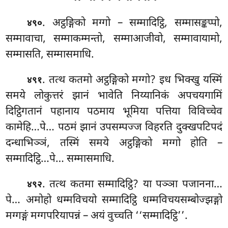
. अट्ठङ्गिको मग्गो – सम्मादिट्ठि, सम्मासङ्कप्पो,
४९०
सम्मावाचा, सम्माकम्मन्तो, सम्माआजीवो, सम्मावायामो,
सम्मासति, सम्मासमाधि.
. तत्थ
कतमो अट्ठङ्गिको मग्गो? इध भिक्खु यस्मिं
४९१
समये लोकुत्तरं झानं भावेति निय्यानिकं अपचयगामिं
दिट्ठिगतानं पहानाय पठमाय भूमिया पत्तिया विविच्चेव
कामेहि…पे… पठमं
झानं उपसम्पज्ज विहरति दुक्खपटिपदं
दन्धाभिञ्ञं, तस्मिं समये अट्ठङ्गिको मग्गो होति –
सम्मादिट्ठि…पे… सम्मासमाधि.
. तत्थ
कतमा सम्मादिट्ठि? या पञ्ञा पजानना…
४९२
पे… अमोहो धम्मविचयो सम्मादिट्ठि धम्मविचयसम्बोज्झङ्गो
मग्गङ्गं मग्गपरियापन्नं – अयं वुच्चति ‘‘सम्मादिट्ठि’’.