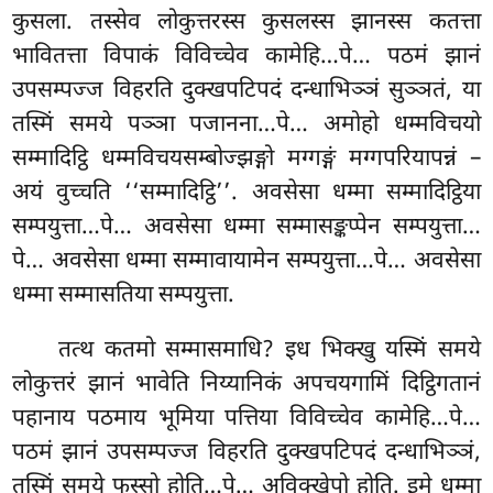
कुसला. तस्सेव लोकुत्तरस्स कुसलस्स झानस्स कतत्ता
भावितत्ता विपाकं विविच्चेव कामेहि…पे… पठमं झानं
उपसम्पज्ज विहरति दुक्खपटिपदं दन्धाभिञ्ञं सुञ्ञतं, या
तस्मिं समये पञ्ञा पजानना…पे… अमोहो धम्मविचयो
सम्मादिट्ठि धम्मविचयसम्बोज्झङ्गो मग्गङ्गं मग्गपरियापन्नं –
अयं वुच्चति ‘‘सम्मादिट्ठि’’. अवसेसा धम्मा सम्मादिट्ठिया
सम्पयुत्ता…पे… अवसेसा धम्मा सम्मासङ्कप्पेन
सम्पयुत्ता…
पे… अवसेसा धम्मा सम्मावायामेन सम्पयुत्ता…पे… अवसेसा
धम्मा सम्मासतिया सम्पयुत्ता.
तत्थ कतमो सम्मासमाधि? इध भिक्खु यस्मिं समये
लोकुत्तरं झानं भावेति निय्यानिकं अपचयगामिं दिट्ठिगतानं
पहानाय पठमाय भूमिया पत्तिया विविच्चेव कामेहि…पे…
पठमं झानं उपसम्पज्ज विहरति दुक्खपटिपदं दन्धाभिञ्ञं,
तस्मिं समये फस्सो होति…पे… अविक्खेपो
होति. इमे धम्मा