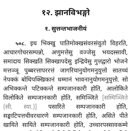
१२. झानविभङ्गो
१. सुत्तन्तभाजनीयं
. इध
भिक्खु पातिमोक्खसंवरसंवुतो विहरति,
५०८
आचारगोचरसम्पन्नो, अणुमत्तेसु वज्जेसु भयदस्सावी,
समादाय सिक्खति सिक्खापदेसु इन्द्रियेसु गुत्तद्वारो भोजने
मत्तञ्ञू पुब्बरत्तापररत्तं जागरियानुयोगमनुयुत्तो सातच्चं
नेपक्कं बोधिपक्खिकानं धम्मानं भावनानुयोगमनुयुत्तो. सो
अभिक्कन्ते पटिक्कन्ते सम्पजानकारी होति, आलोकिते
विलोकिते सम्पजानकारी होति, समिञ्जिते
[सम्मिञ्जिते
(सी. स्या.)]
पसारिते सम्पजानकारी होति,
सङ्घाटिपत्तचीवरधारणे सम्पजानकारी होति, असिते पीते
खायिते सायिते सम्पजानकारी होति, उच्चारपस्सावकम्मे