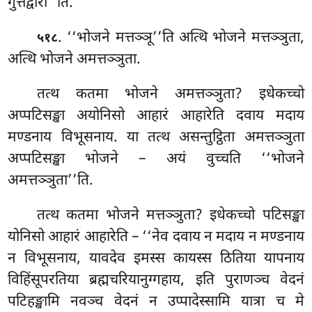
गुत्तद्वारो’’ति.
. ‘‘भोजने मत्तञ्ञू’’ति अत्थि भोजने मत्तञ्ञुता,
५१८
अत्थि भोजने अमत्तञ्ञुता.
तत्थ कतमा भोजने अमत्तञ्ञुता? इधेकच्चो
अप्पटिसङ्खा अयोनिसो आहारं आहारेति दवाय मदाय
मण्डनाय विभूसनाय. या तत्थ असन्तुट्ठिता अमत्तञ्ञुता
अप्पटिसङ्खा भोजने – अयं वुच्चति ‘‘भोजने
अमत्तञ्ञुता’’ति.
तत्थ
कतमा भोजने मत्तञ्ञुता? इधेकच्चो पटिसङ्खा
योनिसो आहारं आहारेति – ‘‘नेव दवाय न मदाय न मण्डनाय
न विभूसनाय, यावदेव इमस्स कायस्स ठितिया यापनाय
विहिंसूपरतिया ब्रह्मचरियानुग्गहाय, इति पुराणञ्च वेदनं
पटिहङ्खामि नवञ्च वेदनं न उप्पादेस्सामि यात्रा च मे