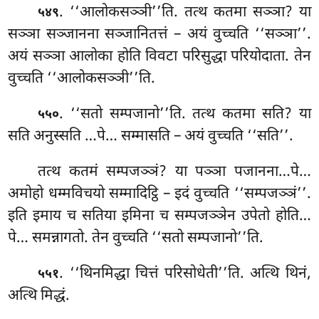
. ‘‘आलोकसञ्ञी’’ति. तत्थ कतमा सञ्ञा? या
५४९
सञ्ञा सञ्जानना सञ्जानितत्तं – अयं वुच्चति ‘‘सञ्ञा’’.
अयं सञ्ञा आलोका होति
विवटा परिसुद्धा परियोदाता. तेन
वुच्चति ‘‘आलोकसञ्ञी’’ति.
. ‘‘सतो सम्पजानो’’ति. तत्थ कतमा सति? या
५५०
सति अनुस्सति
…पे… सम्मासति – अयं वुच्चति ‘‘सति’’.
तत्थ कतमं सम्पजञ्ञं? या पञ्ञा पजानना…पे…
अमोहो धम्मविचयो सम्मादिट्ठि
– इदं वुच्चति ‘‘सम्पजञ्ञं’’.
इति इमाय च सतिया इमिना च सम्पजञ्ञेन उपेतो होति…
पे… समन्नागतो. तेन वुच्चति ‘‘सतो सम्पजानो’’ति.
. ‘‘थिनमिद्धा चित्तं परिसोधेती’’ति. अत्थि थिनं,
५५१
अत्थि मिद्धं.