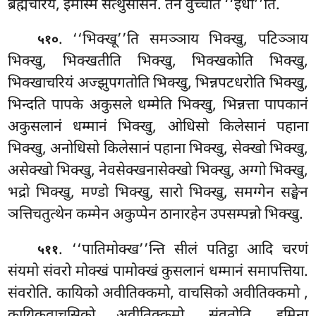
ब्रह्मचरिये, इमस्मिं सत्थुसासने. तेन वुच्चति ‘‘इधा’’ति.
. ‘‘भिक्खू’’ति समञ्ञाय भिक्खु, पटिञ्ञाय
५१०
भिक्खु, भिक्खतीति भिक्खु, भिक्खकोति भिक्खु,
भिक्खाचरियं अज्झुपगतोति भिक्खु, भिन्नपटधरोति भिक्खु,
भिन्दति पापके अकुसले धम्मेति भिक्खु, भिन्नत्ता पापकानं
अकुसलानं धम्मानं भिक्खु, ओधिसो
किलेसानं पहाना
भिक्खु, अनोधिसो किलेसानं पहाना भिक्खु, सेक्खो भिक्खु,
असेक्खो भिक्खु, नेवसेक्खनासेक्खो
भिक्खु, अग्गो भिक्खु,
भद्रो भिक्खु, मण्डो भिक्खु, सारो भिक्खु, समग्गेन सङ्घेन
ञत्तिचतुत्थेन कम्मेन अकुप्पेन ठानारहेन उपसम्पन्नो भिक्खु.
. ‘‘पातिमोक्ख’’न्ति सीलं पतिट्ठा आदि चरणं
५११
संयमो संवरो मोक्खं पामोक्खं कुसलानं धम्मानं समापत्तिया.
संवरोति. कायिको
अवीतिक्कमो, वाचसिको अवीतिक्कमो
,