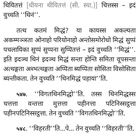
थियितत्तं
[थीयना थीयितत्तं (सी. स्या.)]
चित्तस्स – इदं
वुच्चति ‘‘थिनं’’.
तत्थ कतमं मिद्धं? या
कायस्स अकल्यता
अकम्मञ्ञता ओनाहो परियोनाहो अन्तोसमोरोधो मिद्धं सुप्पं
पचलायिका सुप्पं सुप्पना सुप्पितत्तं – इदं वुच्चति ‘‘मिद्धं’’.
इति इदञ्च थिनं इदञ्च मिद्धं सन्ता होन्ति समिता वूपसन्ता
अत्थङ्गता अब्भत्थङ्गता अप्पिता ब्यप्पिता सोसिता विसोसिता
ब्यन्तीकता. तेन वुच्चति ‘‘थिनमिद्धं पहाया’’ति.
. ‘‘विगतथिनमिद्धो’’ति. तस्स थिनमिद्धस्स
५४७
चत्तत्ता वन्तत्ता मुत्तत्ता पहीनत्ता पटिनिस्सट्ठत्ता
पहीनपटिनिस्सट्ठत्ता. तेन वुच्चति ‘‘विगतथिनमिद्धो’’ति.
. ‘‘विहरती’’ति…पे… तेन वुच्चति ‘‘विहरती’’ति.
५४८