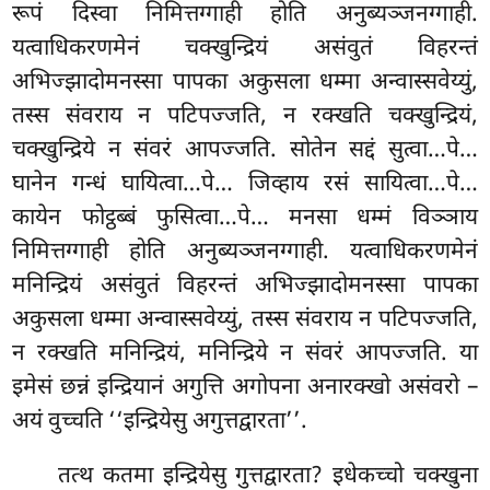
रूपं दिस्वा निमित्तग्गाही होति अनुब्यञ्जनग्गाही.
यत्वाधिकरणमेनं चक्खुन्द्रियं असंवुतं विहरन्तं
अभिज्झादोमनस्सा पापका अकुसला धम्मा अन्वास्सवेय्युं,
तस्स संवराय न पटिपज्जति, न रक्खति चक्खुन्द्रियं,
चक्खुन्द्रिये न संवरं आपज्जति. सोतेन सद्दं सुत्वा…पे…
घानेन गन्धं घायित्वा…पे… जिव्हाय
रसं सायित्वा…पे…
कायेन फोट्ठब्बं फुसित्वा…पे… मनसा धम्मं विञ्ञाय
निमित्तग्गाही होति अनुब्यञ्जनग्गाही. यत्वाधिकरणमेनं
मनिन्द्रियं असंवुतं विहरन्तं अभिज्झादोमनस्सा पापका
अकुसला धम्मा अन्वास्सवेय्युं, तस्स संवराय न पटिपज्जति,
न रक्खति मनिन्द्रियं, मनिन्द्रिये न संवरं आपज्जति. या
इमेसं छन्नं इन्द्रियानं अगुत्ति अगोपना अनारक्खो असंवरो –
अयं वुच्चति ‘‘इन्द्रियेसु अगुत्तद्वारता’’.
तत्थ कतमा इन्द्रियेसु गुत्तद्वारता? इधेकच्चो चक्खुना