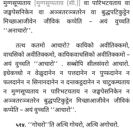
मुग्गसूप्यताय
[मुग्गसुप्पताय (सी.)]
वा पारिभटयताय वा
जङ्घपेसनिकेन वा अञ्ञतरञ्ञतरेन वा बुद्धपटिकुट्ठेन
मिच्छाआजीवेन जीविकं कप्पेति – अयं वुच्चति
‘‘अनाचारो’’.
तत्थ कतमो आचारो? कायिको अवीतिक्कमो,
वाचसिको अवीतिक्कमो, कायिकवाचसिको अवीतिक्कमो –
अयं वुच्चति ‘‘आचारो’’
. सब्बोपि सीलसंवरो आचारो.
इधेकच्चो न वेळुदानेन न पत्तदानेन न पुप्फदानेन न
फलदानेन न सिनानदानेन न दन्तकट्ठदानेन न चाटुकम्यताय
न मुग्गसूप्यताय न पारिभटयताय न जङ्घपेसनिकेन न
अञ्ञतरञ्ञतरेन बुद्धपटिकुट्ठेन मिच्छाआजीवेन जीविकं
कप्पेति – अयं वुच्चति ‘‘आचारो’’.
. ‘‘गोचरो’’ति अत्थि गोचरो, अत्थि अगोचरो.
५१४