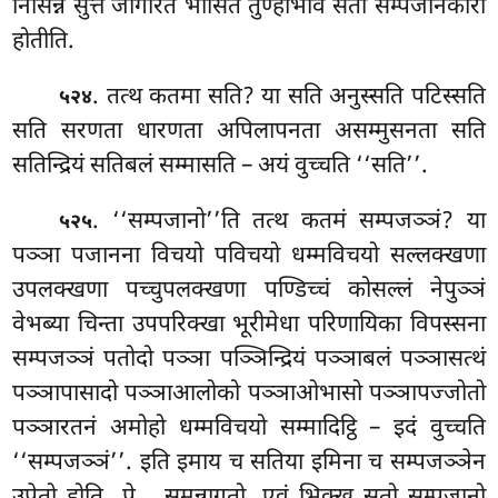
निसिन्ने सुत्ते जागरिते भासिते तुण्हीभावे सतो सम्पजानकारी
होतीति.
. तत्थ कतमा सति? या सति अनुस्सति पटिस्सति
५२४
सति सरणता धारणता अपिलापनता असम्मुसनता सति
सतिन्द्रियं सतिबलं सम्मासति – अयं वुच्चति ‘‘सति’’.
. ‘‘सम्पजानो’’ति तत्थ कतमं सम्पजञ्ञं? या
५२५
पञ्ञा पजानना विचयो पविचयो धम्मविचयो सल्लक्खणा
उपलक्खणा पच्चुपलक्खणा पण्डिच्चं कोसल्लं नेपुञ्ञं
वेभब्या चिन्ता उपपरिक्खा भूरीमेधा परिणायिका विपस्सना
सम्पजञ्ञं पतोदो पञ्ञा पञ्ञिन्द्रियं पञ्ञाबलं पञ्ञासत्थं
पञ्ञापासादो पञ्ञाआलोको पञ्ञाओभासो पञ्ञापज्जोतो
पञ्ञारतनं अमोहो धम्मविचयो सम्मादिट्ठि – इदं वुच्चति
‘‘सम्पजञ्ञं’’. इति इमाय च सतिया इमिना च सम्पजञ्ञेन
उपेतो होति…पे… समन्नागतो. एवं भिक्खु सतो सम्पजानो