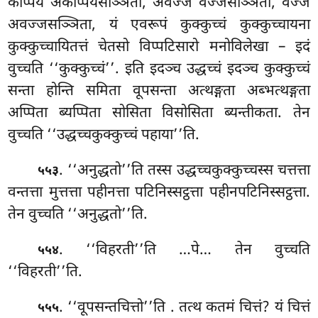
कप्पिये अकप्पियसञ्ञिता, अवज्जे वज्जसञ्ञिता, वज्जे
अवज्जसञ्ञिता, यं एवरूपं कुक्कुच्चं कुक्कुच्चायना
कुक्कुच्चायितत्तं चेतसो विप्पटिसारो मनोविलेखा – इदं
वुच्चति ‘‘कुक्कुच्चं’’. इति इदञ्च उद्धच्चं इदञ्च कुक्कुच्चं
सन्ता होन्ति समिता वूपसन्ता अत्थङ्गता अब्भत्थङ्गता
अप्पिता ब्यप्पिता सोसिता विसोसिता ब्यन्तीकता. तेन
वुच्चति ‘‘उद्धच्चकुक्कुच्चं पहाया’’ति.
. ‘‘अनुद्धतो’’ति तस्स उद्धच्चकुक्कुच्चस्स चत्तत्ता
५५३
वन्तत्ता मुत्तत्ता पहीनत्ता पटिनिस्सट्ठत्ता पहीनपटिनिस्सट्ठत्ता.
तेन वुच्चति ‘‘अनुद्धतो’’ति.
. ‘‘विहरती’’ति
…पे… तेन वुच्चति
५५४
‘‘विहरती’’ति.
. ‘‘वूपसन्तचित्तो’’ति
. तत्थ कतमं चित्तं? यं चित्तं
५५५