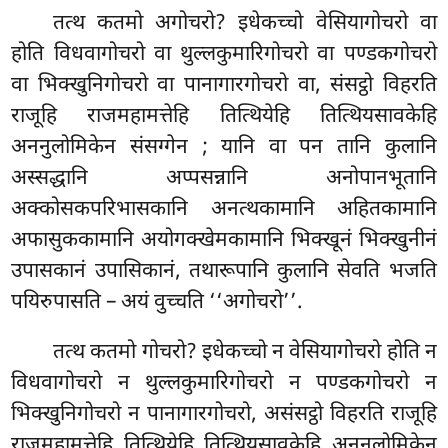
तत्थ कतमो अगोचरो? इधेकच्चो
वेसियागोचरो वा
होति विधवागोचरो वा थुल्लकुमारिगोचरो वा पण्डकगोचरो
वा भिक्खुनिगोचरो वा पानागारगोचरो वा, संसट्ठो विहरति
राजूहि राजमहामत्तेहि तित्थियेहि तित्थियसावकेहि
अननुलोमिकेन संसग्गेन
; यानि वा
पन तानि कुलानि
अस्सद्धानि अप्पसन्नानि अनोपानभूतानि
अक्कोसकपरिभासकानि अनत्थकामानि अहितकामानि
अफासुककामानि अयोगक्खेमकामानि भिक्खूनं भिक्खुनीनं
उपासकानं उपासिकानं, तथारूपानि कुलानि सेवति भजति
पयिरुपासति – अयं वुच्चति ‘‘अगोचरो’’.
तत्थ कतमो गोचरो? इधेकच्चो न वेसियागोचरो होति न
विधवागोचरो न थुल्लकुमारिगोचरो न पण्डकगोचरो न
भिक्खुनिगोचरो न पानागारगोचरो, असंसट्ठो विहरति राजूहि
राजमहामत्तेहि तित्थियेहि तित्थियसावकेहि अननुलोमिकेन