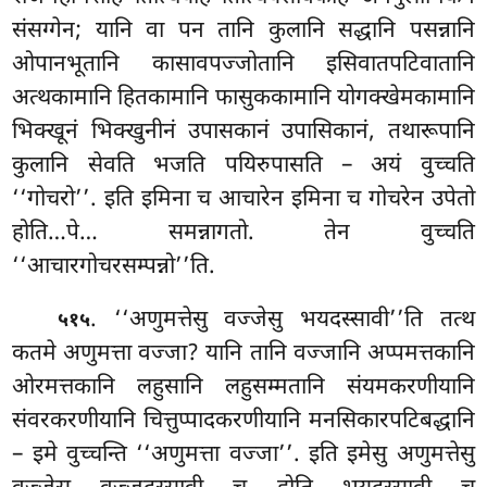
संसग्गेन; यानि वा पन तानि कुलानि सद्धानि पसन्नानि
ओपानभूतानि कासावपज्जोतानि इसिवातपटिवातानि
अत्थकामानि हितकामानि फासुककामानि योगक्खेमकामानि
भिक्खूनं भिक्खुनीनं उपासकानं उपासिकानं, तथारूपानि
कुलानि सेवति भजति पयिरुपासति – अयं वुच्चति
‘‘गोचरो’’. इति इमिना च आचारेन इमिना च गोचरेन उपेतो
होति…पे… समन्नागतो. तेन वुच्चति
‘‘आचारगोचरसम्पन्नो’’ति.
. ‘‘अणुमत्तेसु वज्जेसु भयदस्सावी’’ति तत्थ
५१५
कतमे अणुमत्ता वज्जा? यानि तानि वज्जानि अप्पमत्तकानि
ओरमत्तकानि लहुसानि लहुसम्मतानि संयमकरणीयानि
संवरकरणीयानि चित्तुप्पादकरणीयानि मनसिकारपटिबद्धानि
– इमे वुच्चन्ति ‘‘अणुमत्ता वज्जा’’. इति इमेसु अणुमत्तेसु