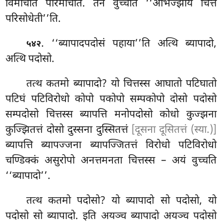
विमोचेति परिमोचेति. तेन वुच्चति ‘‘अभिज्झाय चित्तं
परिसोधेती’’ति.
. ‘‘ब्यापादपदोसं
पहाया’’ति अत्थि ब्यापादो,
५४२
अत्थि पदोसो.
तत्थ कतमो ब्यापादो? यो चित्तस्स आघातो पटिघातो
पटिघं पटिविरोधो कोपो पकोपो सम्पकोपो दोसो पदोसो
सम्पदोसो चित्तस्स ब्यापत्ति मनोपदोसो कोधो कुज्झना
कुज्झितत्तं दोसो
दुस्सना दुस्सितत्तं
[दूसना दूसितत्तं (स्या.)]
ब्यापत्ति ब्यापज्जना ब्यापज्जितत्तं विरोधो पटिविरोधो
चण्डिक्कं असुरोपो अनत्तमनता चित्तस्स – अयं वुच्चति
‘‘ब्यापादो’’.
तत्थ कतमो पदोसो? यो ब्यापादो सो पदोसो, यो
पदोसो सो ब्यापादो. इति अयञ्च ब्यापादो अयञ्च पदोसो