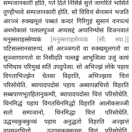
सम्पजानकारी
होति, गते ठिते निसिन्ने सुत्ते जागरिते भासिते
तुण्हीभावे सम्पजानकारी होति. सो विवित्तं सेनासनं भजति
अरञ्ञं रुक्खमूलं पब्बतं कन्दरं गिरिगुहं सुसानं वनपत्थं
अब्भोकासं पलालपुञ्जं अप्पसद्दं अप्पनिग्घोसं विजनवातं
मनुस्सराहस्सेय्यकं
[मनुस्सराहसेय्यकं (सी. स्या.)]
पटिसल्लानसारुप्पं. सो अरञ्ञगतो वा रुक्खमूलगतो वा
सुञ्ञागारगतो वा निसीदति पल्लङ्कं आभुजित्वा उजुं कायं
पणिधाय परिमुखं सतिं उपट्ठपेत्वा. सो अभिज्झं लोके पहाय
विगताभिज्झेन चेतसा विहरति, अभिज्झाय चित्तं
परिसोधेति. ब्यापादपदोसं पहाय अब्यापन्नचित्तो विहरति
सब्बपाणभूतहितानुकम्पी, ब्यापादपदोसा चित्तं परिसोधेति.
थिनमिद्धं पहाय विगतथिनमिद्धो विहरति आलोकसञ्ञी
सतो सम्पजानो, थिनमिद्धा चित्तं परिसोधेति.
उद्धच्चकुक्कुच्चं पहाय अनुद्धतो विहरति अज्झत्तं
वूपसन्तचित्तो
, उद्धच्चकुक्कुच्चा चित्तं परिसोधेति.