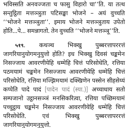
भविस्सति अनवज्जता च फासु विहारो चा’’ति. या तत्थ
सन्तुट्ठिता मत्तञ्ञुता पटिसङ्खा भोजने – अयं वुच्चति
‘‘भोजने मत्तञ्ञुता’’. इमाय भोजने मत्तञ्ञुताय उपेतो
होति…पे… समन्नागतो. तेन वुच्चति ‘‘भोजने मत्तञ्ञू’’ति.
. कथञ्च भिक्खु पुब्बरत्तापररत्तं
५१९
जागरियानुयोगमनुयुत्तो होति? इध भिक्खु दिवसं चङ्कमेन
निसज्जाय आवरणीयेहि धम्मेहि चित्तं परिसोधेति, रत्तिया
पठमयामं चङ्कमेन निसज्जाय आवरणीयेहि धम्मेहि चित्तं
परिसोधेति, रत्तिया मज्झिमयामं दक्खिणेन पस्सेन सीहसेय्यं
कप्पेति पादे पादं
[पादेन पादं (स्या.)]
अच्चाधाय सतो
सम्पजानो उट्ठानसञ्ञं मनसिकरित्वा, रत्तिया पच्छिमयामं
पच्चुट्ठाय चङ्कमेन निसज्जाय आवरणीयेहि धम्मेहि चित्तं
परिसोधेति. एवं भिक्खु
पुब्बरत्तापररत्तं
जागरियानुयोगमनुयुत्तो.