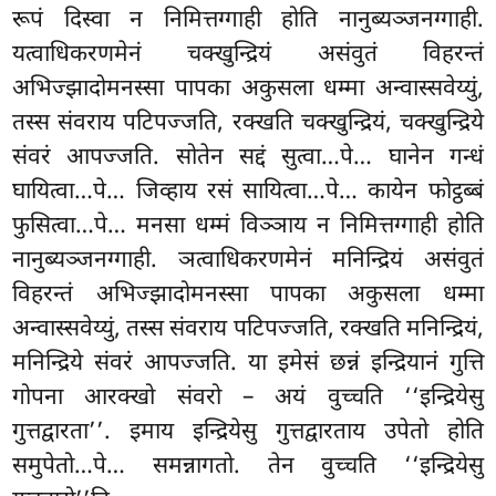
रूपं दिस्वा न निमित्तग्गाही होति नानुब्यञ्जनग्गाही.
यत्वाधिकरणमेनं चक्खुन्द्रियं असंवुतं विहरन्तं
अभिज्झादोमनस्सा पापका अकुसला धम्मा अन्वास्सवेय्युं,
तस्स संवराय पटिपज्जति, रक्खति चक्खुन्द्रियं, चक्खुन्द्रिये
संवरं आपज्जति. सोतेन सद्दं सुत्वा…पे… घानेन गन्धं
घायित्वा…पे… जिव्हाय रसं सायित्वा…पे… कायेन फोट्ठब्बं
फुसित्वा…पे… मनसा धम्मं विञ्ञाय न निमित्तग्गाही होति
नानुब्यञ्जनग्गाही. ञत्वाधिकरणमेनं मनिन्द्रियं असंवुतं
विहरन्तं अभिज्झादोमनस्सा पापका अकुसला धम्मा
अन्वास्सवेय्युं, तस्स संवराय पटिपज्जति, रक्खति मनिन्द्रियं,
मनिन्द्रिये संवरं आपज्जति. या इमेसं छन्नं इन्द्रियानं गुत्ति
गोपना आरक्खो संवरो – अयं वुच्चति ‘‘इन्द्रियेसु
गुत्तद्वारता’’. इमाय इन्द्रियेसु गुत्तद्वारताय उपेतो होति
समुपेतो…पे… समन्नागतो. तेन वुच्चति ‘‘इन्द्रियेसु