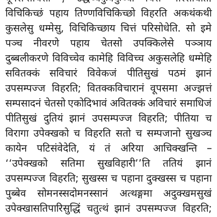
विचिकिच्छं पहाय तिण्णविचिकिच्छो विहरति अकथंकथी
कुसलेसु धम्मेसु, विचिकिच्छाय चित्तं परिसोधेति. सो इमे
पञ्च नीवरणे पहाय चेतसो उपक्किलेसे पञ्ञाय
दुब्बलीकरणे विविच्चेव कामेहि
विविच्च अकुसलेहि धम्मेहि
सवितक्कं सविचारं विवेकजं पीतिसुखं पठमं झानं
उपसम्पज्ज विहरति; वितक्कविचारानं
वूपसमा अज्झत्तं
सम्पसादनं चेतसो एकोदिभावं अवितक्कं अविचारं समाधिजं
पीतिसुखं दुतियं झानं उपसम्पज्ज विहरति; पीतिया च
विरागा उपेक्खको च विहरति सतो च सम्पजानो सुखञ्च
कायेन पटिसंवेदेति, यं तं अरिया आचिक्खन्ति
–
‘‘उपेक्खको सतिमा सुखविहारी’’ति ततियं झानं
उपसम्पज्ज विहरति; सुखस्स च पहाना दुक्खस्स च पहाना
पुब्बेव सोमनस्सदोमनस्सानं अत्थङ्गमा अदुक्खमसुखं
उपेक्खासतिपारिसुद्धिं चतुत्थं झानं उपसम्पज्ज विहरति;