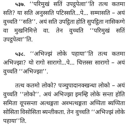
. ‘‘परिमुखं सतिं उपट्ठपेत्वा’’ति तत्थ कतमा
५३७
सति? या सति अनुस्सति पटिस्सति…पे… सम्मासति – अयं
वुच्चति ‘‘सति’’. अयं सति उपट्ठिता होति सुपट्ठिता नासिकग्गे
वा मुखनिमित्ते वा. तेन वुच्चति ‘‘परिमुखं सतिं
उपट्ठपेत्वा’’ति.
. ‘‘अभिज्झं लोके पहाया’’ति तत्थ कतमा
५३८
अभिज्झा? यो रागो
सारागो…पे… चित्तस्स सारागो – अयं
वुच्चति ‘‘अभिज्झा’’.
तत्थ कतमो लोको? पञ्चुपादानक्खन्धा लोको – अयं
वुच्चति ‘‘लोको’’. अयं अभिज्झा इमम्हि लोके सन्ता होति
समिता वूपसन्ता अत्थङ्गता अब्भत्थङ्गता अप्पिता ब्यप्पिता
सोसिता विसोसिता ब्यन्तीकता. तेन वुच्चति ‘‘अभिज्झं लोके
पहाया’’ति.