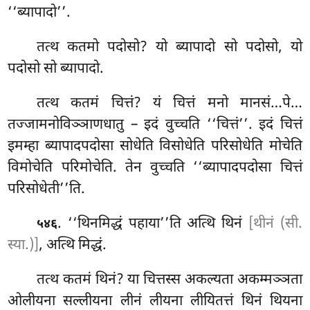
‘‘ब्यापादो’’.
तत्थ कतमो पदोसो? यो ब्यापादो सो पदोसो, यो
पदोसो सो ब्यापादो.
तत्थ
कतमं चित्तं? यं चित्तं मनो मानसं…पे…
तज्जामनोविञ्ञाणधातु – इदं
वुच्चति ‘‘चित्तं’’. इदं चित्तं
इमम्हा ब्यापादपदोसा सोधेति विसोधेति परिसोधेति मोचेति
विमोचेति परिमोचेति. तेन वुच्चति ‘‘ब्यापादपदोसा चित्तं
परिसोधेती’’ति.
. ‘‘थिनमिद्धं पहाया’’ति अत्थि थिनं
[थीनं (सी.
५४६
स्या.)]
, अत्थि मिद्धं.
तत्थ कतमं थिनं? या चित्तस्स अकल्यता अकम्मञ्ञता
ओलीयना सल्लीयना लीनं लीयना लीयितत्तं थिनं थियना