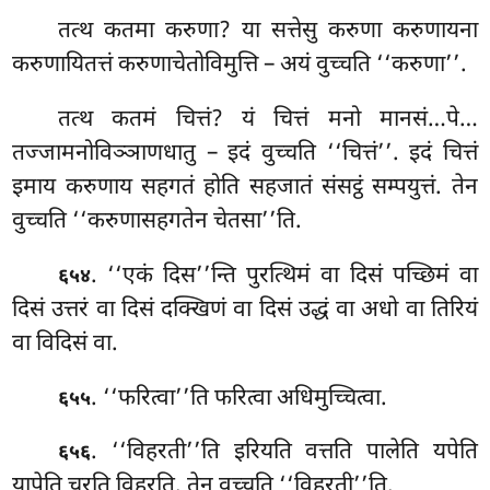
तत्थ कतमा करुणा? या सत्तेसु करुणा करुणायना
करुणायितत्तं करुणाचेतोविमुत्ति – अयं वुच्चति ‘‘करुणा’’.
तत्थ कतमं
चित्तं? यं
चित्तं मनो मानसं…पे…
तज्जामनोविञ्ञाणधातु – इदं वुच्चति ‘‘चित्तं’’. इदं चित्तं
इमाय करुणाय सहगतं होति सहजातं संसट्ठं सम्पयुत्तं. तेन
वुच्चति ‘‘करुणासहगतेन चेतसा’’ति.
. ‘‘एकं दिस’’न्ति पुरत्थिमं वा दिसं पच्छिमं वा
६५४
दिसं उत्तरं वा दिसं दक्खिणं वा दिसं उद्धं वा अधो वा तिरियं
वा विदिसं वा.
. ‘‘फरित्वा’’ति फरित्वा अधिमुच्चित्वा.
६५५
. ‘‘विहरती’’ति इरियति वत्तति पालेति यपेति
६५६
यापेति चरति विहरति. तेन वुच्चति ‘‘विहरती’’ति.