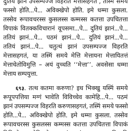
दुतियं झानं
उपसम्पज्ज विहरति मेत्तासहगतं
, तस्मिं समये
फस्सो होति…पे… अविक्खेपो होति. इमे धम्मा कुसला.
तस्सेव रूपावचरस्स कुसलस्स कम्मस्स कतत्ता
उपचितत्ता
विपाकं वितक्कविचारानं वूपसमा…पे… दुतियं झानं…पे…
ततियं झानं…पे… पठमं झानं…पे… दुतियं झानं…पे…
ततियं झानं…पे… चतुत्थं झानं उपसम्पज्ज विहरति
मेत्तासहगतं, या तस्मिं समये मेत्ति मेत्तायना मेत्तायितत्तं
मेत्ताचेतोविमुत्ति – अयं वुच्चति ‘‘मेत्ता’’. अवसेसा धम्मा
मेत्ताय सम्पयुत्ता.
. तत्थ कतमा करुणा? इध भिक्खु यस्मिं समये
६९३
रूपूपपत्तिया मग्गं भावेति विविच्चेव कामेहि…पे… पठमं
झानं उपसम्पज्ज विहरति करुणासहगतं, तस्मिं समये फस्सो
होति…पे… अविक्खेपो होति. इमे धम्मा कुसला. तस्सेव
रूपावचरस्स कुसलस्स कम्मस्स कतत्ता उपचितत्ता विपाकं