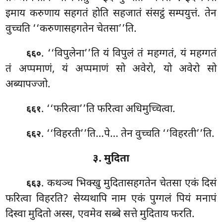
इमाय करुणाय सहगतं होति सहजातं
संसट्ठं सम्पयुत्तं. तेन
वुच्चति ‘‘करुणासहगतेन चेतसा’’ति.
. ‘‘विपुलेना’’ति यं विपुलं तं महग्गतं, यं महग्गतं
६६०
तं अप्पमाणं, यं अप्पमाणं सो अवेरो, यो अवेरो सो
अब्यापज्जो.
. ‘‘फरित्वा’’ति फरित्वा अधिमुच्चित्वा.
६६१
. ‘‘विहरती’’ति…पे… तेन वुच्चति
‘‘विहरती’’ति.
६६२
३. मुदिता
. कथञ्च भिक्खु मुदितासहगतेन चेतसा एकं दिसं
६६३
फरित्वा विहरति? सेय्यथापि नाम एकं पुग्गलं पियं मनापं
दिस्वा मुदितो अस्स, एवमेव सब्बे सत्ते मुदिताय फरति.