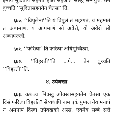
इमाय मुदिताय सहगतं होति सहजातं संसट्ठं सम्पयुत्तं. तेन
वुच्चति ‘‘मुदितासहगतेन चेतसा’’ति.
. ‘‘विपुलेना’’ति यं विपुलं तं महग्गतं, यं महग्गतं
६७०
तं अप्पमाणं, यं अप्पमाणं सो अवेरो, यो अवेरो सो
अब्यापज्जो.
. ‘‘फरित्वा’’ति फरित्वा अधिमुच्चित्वा.
६७१
. ‘‘विहरती’’ति
…पे… तेन वुच्चति
६७२
‘‘विहरती’’ति.
४. उपेक्खा
. कथञ्च भिक्खु उपेक्खासहगतेन चेतसा एकं
६७३
दिसं फरित्वा विहरति? सेय्यथापि नाम एकं पुग्गलं नेव मनापं
न अमनापं दिस्वा उपेक्खको अस्स, एवमेव सब्बे सत्ते