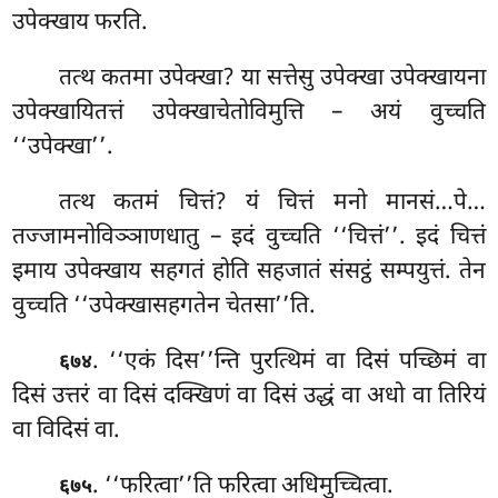
उपेक्खाय फरति.
तत्थ कतमा उपेक्खा? या
सत्तेसु उपेक्खा उपेक्खायना
उपेक्खायितत्तं उपेक्खाचेतोविमुत्ति – अयं वुच्चति
‘‘उपेक्खा’’.
तत्थ कतमं चित्तं? यं चित्तं मनो मानसं…पे…
तज्जामनोविञ्ञाणधातु – इदं वुच्चति ‘‘चित्तं’’. इदं चित्तं
इमाय उपेक्खाय सहगतं होति सहजातं संसट्ठं सम्पयुत्तं. तेन
वुच्चति ‘‘उपेक्खासहगतेन चेतसा’’ति.
. ‘‘एकं दिस’’न्ति पुरत्थिमं वा दिसं पच्छिमं वा
६७४
दिसं उत्तरं वा दिसं दक्खिणं वा दिसं उद्धं वा अधो वा तिरियं
वा विदिसं वा.
. ‘‘फरित्वा’’ति
फरित्वा अधिमुच्चित्वा.
६७५