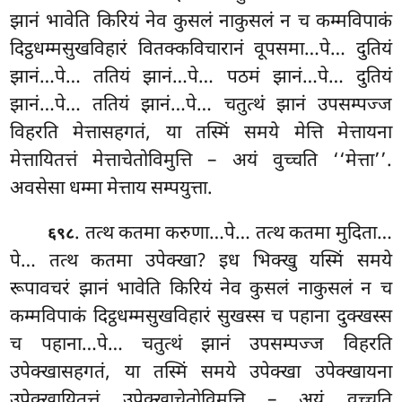
झानं भावेति किरियं नेव कुसलं नाकुसलं न च कम्मविपाकं
दिट्ठधम्मसुखविहारं वितक्कविचारानं वूपसमा…पे… दुतियं
झानं…पे… ततियं झानं…पे… पठमं झानं…पे… दुतियं
झानं…पे… ततियं झानं…पे… चतुत्थं झानं उपसम्पज्ज
विहरति मेत्तासहगतं, या तस्मिं समये मेत्ति मेत्तायना
मेत्तायितत्तं मेत्ताचेतोविमुत्ति
– अयं वुच्चति ‘‘मेत्ता’’.
अवसेसा धम्मा मेत्ताय सम्पयुत्ता.
. तत्थ
कतमा करुणा…पे… तत्थ कतमा मुदिता…
६९८
पे… तत्थ कतमा उपेक्खा? इध भिक्खु यस्मिं समये
रूपावचरं झानं भावेति किरियं नेव कुसलं नाकुसलं न च
कम्मविपाकं दिट्ठधम्मसुखविहारं सुखस्स च पहाना दुक्खस्स
च पहाना…पे… चतुत्थं झानं उपसम्पज्ज विहरति
उपेक्खासहगतं, या तस्मिं समये उपेक्खा उपेक्खायना
उपेक्खायितत्तं उपेक्खाचेतोविमुत्ति – अयं वुच्चति