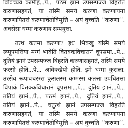
विविच्चेव कामेहि…पे… पठमं झानं उपसम्पज्ज विहरति
करुणासहगतं, या तस्मिं समये करुणा करुणायना
करुणायितत्तं करुणाचेतोविमुत्ति – अयं वुच्चति ‘‘करुणा’’.
अवसेसा धम्मा करुणाय सम्पयुत्ता.
तत्थ कतमा करुणा? इध भिक्खु यस्मिं समये
रूपूपपत्तिया मग्गं भावेति वितक्कविचारानं वूपसमा…पे…
दुतियं झानं उपसम्पज्ज विहरति करुणासहगतं, तस्मिं समये
फस्सो होति…पे… अविक्खेपो होति. इमे धम्मा कुसला.
तस्सेव रूपावचरस्स कुसलस्स कम्मस्स कतत्ता उपचितत्ता
विपाकं वितक्कविचारानं वूपसमा…पे… दुतियं
झानं…पे…
ततियं झानं…पे… पठमं झानं…पे… दुतियं झानं…पे…
ततियं झानं…पे… चतुत्थं झानं उपसम्पज्ज विहरति
करुणासहगतं, या तस्मिं समये करुणा करुणायना
करुणायितत्तं करुणाचेतोविमुत्ति – अयं वुच्चति ‘‘करुणा’’.