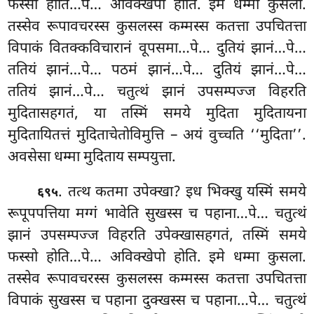
फस्सो होति…पे… अविक्खेपो होति. इमे धम्मा कुसला.
तस्सेव रूपावचरस्स कुसलस्स कम्मस्स कतत्ता उपचितत्ता
विपाकं वितक्कविचारानं वूपसमा…पे… दुतियं झानं…पे…
ततियं झानं…पे… पठमं झानं…पे… दुतियं झानं…पे…
ततियं झानं…पे… चतुत्थं झानं उपसम्पज्ज विहरति
मुदितासहगतं, या तस्मिं समये मुदिता मुदितायना
मुदितायितत्तं मुदिताचेतोविमुत्ति – अयं वुच्चति ‘‘मुदिता’’.
अवसेसा धम्मा मुदिताय सम्पयुत्ता.
. तत्थ
कतमा उपेक्खा? इध भिक्खु यस्मिं समये
६९५
रूपूपपत्तिया मग्गं भावेति सुखस्स च पहाना…पे… चतुत्थं
झानं उपसम्पज्ज विहरति उपेक्खासहगतं, तस्मिं समये
फस्सो होति…पे… अविक्खेपो होति. इमे धम्मा कुसला.
तस्सेव रूपावचरस्स कुसलस्स कम्मस्स कतत्ता उपचितत्ता
विपाकं सुखस्स च पहाना दुक्खस्स च पहाना…पे… चतुत्थं