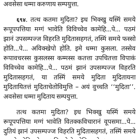
अवसेसा धम्मा करुणाय सम्पयुत्ता.
. तत्थ
कतमा मुदिता? इध भिक्खु यस्मिं समये
६९४
रूपूपपत्तिया मग्गं भावेति विविच्चेव कामेहि…पे… पठमं
झानं उपसम्पज्ज विहरति मुदितासहगतं, तस्मिं समये फस्सो
होति…पे… अविक्खेपो होति. इमे धम्मा कुसला. तस्सेव
रूपावचरस्स कुसलस्स
कम्मस्स कतत्ता उपचितत्ता विपाकं
विविच्चेव कामेहि…पे… पठमं झानं उपसम्पज्ज विहरति
मुदितासहगतं, या तस्मिं समये मुदिता मुदितायना
मुदितायितत्तं मुदिताचेतोविमुत्ति – अयं वुच्चति ‘‘मुदिता’’.
अवसेसा धम्मा मुदिताय सम्पयुत्ता.
तत्थ
कतमा मुदिता? इध भिक्खु यस्मिं समये
रूपूपपत्तिया मग्गं भावेति वितक्कविचारानं वूपसमा…पे…
दुतियं झानं उपसम्पज्ज विहरति मुदितासहगतं, तस्मिं समये