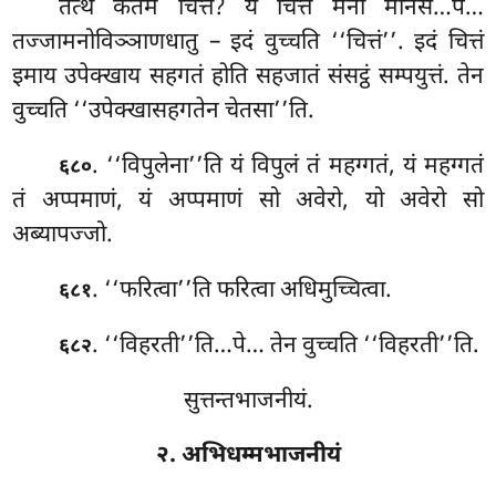
तत्थ कतमं चित्तं? यं चित्तं मनो मानसं…पे…
तज्जामनोविञ्ञाणधातु – इदं वुच्चति ‘‘चित्तं’’. इदं चित्तं
इमाय उपेक्खाय सहगतं होति सहजातं संसट्ठं सम्पयुत्तं. तेन
वुच्चति ‘‘उपेक्खासहगतेन चेतसा’’ति.
. ‘‘विपुलेना’’ति यं विपुलं तं महग्गतं, यं महग्गतं
६८०
तं अप्पमाणं, यं अप्पमाणं सो अवेरो, यो अवेरो सो
अब्यापज्जो.
. ‘‘फरित्वा’’ति फरित्वा अधिमुच्चित्वा.
६८१
. ‘‘विहरती’’ति…पे… तेन वुच्चति ‘‘विहरती’’ति.
६८२
सुत्तन्तभाजनीयं.
२. अभिधम्मभाजनीयं