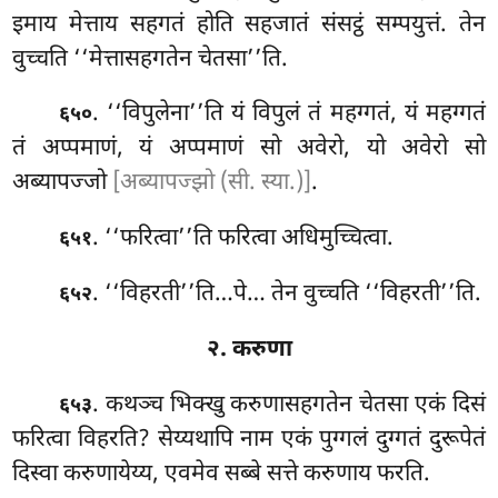
इमाय मेत्ताय सहगतं होति सहजातं संसट्ठं सम्पयुत्तं. तेन
वुच्चति ‘‘मेत्तासहगतेन चेतसा’’ति.
. ‘‘विपुलेना’’ति
यं विपुलं तं महग्गतं, यं महग्गतं
६५०
तं अप्पमाणं, यं अप्पमाणं सो अवेरो, यो अवेरो सो
अब्यापज्जो
[अब्यापज्झो (सी. स्या.)]
.
. ‘‘फरित्वा’’ति फरित्वा अधिमुच्चित्वा.
६५१
. ‘‘विहरती’’ति…पे… तेन वुच्चति ‘‘विहरती’’ति.
६५२
२. करुणा
. कथञ्च
भिक्खु करुणासहगतेन चेतसा एकं दिसं
६५३
फरित्वा विहरति? सेय्यथापि नाम एकं पुग्गलं दुग्गतं दुरूपेतं
दिस्वा करुणायेय्य, एवमेव सब्बे सत्ते करुणाय फरति.