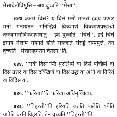
मेत्ताचेतोविमुत्ति – अयं वुच्चति ‘‘मेत्ता’’.
तत्थ कतमं चित्तं? यं चित्तं मनो मानसं हदयं पण्डरं
मनो मनायतनं मनिन्द्रियं विञ्ञाणं विञ्ञाणक्खन्धो
तज्जामनोविञ्ञाणधातु
– इदं
वुच्चति ‘‘चित्तं’’. इदं चित्तं
इमाय मेत्ताय सहगतं होति सहजातं संसट्ठं सम्पयुत्तं. तेन
वुच्चति ‘‘मेत्तासहगतेन चेतसा’’ति.
. ‘‘एकं दिस’’न्ति पुरत्थिमं वा दिसं पच्छिमं वा
६४४
दिसं उत्तरं वा दिसं दक्खिणं वा दिसं उद्धं वा अधो वा तिरियं
वा विदिसं वा.
. ‘‘फरित्वा’’ति
फरित्वा अधिमुच्चित्वा.
६४५
. ‘‘विहरती’’ति इरियति वत्तति पालेति यपेति
६४६
यापेति चरति विहरति. तेन वुच्चति ‘‘विहरती’’ति.