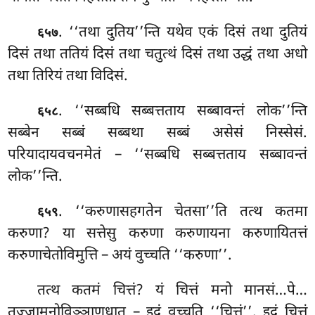
. ‘‘तथा
दुतिय’’न्ति यथेव एकं दिसं तथा दुतियं
६५७
दिसं तथा ततियं दिसं तथा चतुत्थं दिसं तथा उद्धं तथा अधो
तथा तिरियं तथा विदिसं.
. ‘‘सब्बधि सब्बत्तताय सब्बावन्तं लोक’’न्ति
६५८
सब्बेन सब्बं सब्बथा सब्बं असेसं निस्सेसं.
परियादायवचनमेतं – ‘‘सब्बधि सब्बत्तताय सब्बावन्तं
लोक’’न्ति.
. ‘‘करुणासहगतेन चेतसा’’ति तत्थ कतमा
६५९
करुणा? या सत्तेसु करुणा करुणायना करुणायितत्तं
करुणाचेतोविमुत्ति – अयं वुच्चति ‘‘करुणा’’.
तत्थ कतमं चित्तं? यं चित्तं मनो मानसं…पे…
तज्जामनोविञ्ञाणधातु – इदं वुच्चति ‘‘चित्तं’’. इदं चित्तं