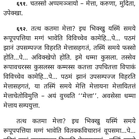
. चतस्सो अप्पमञ्ञायो – मेत्ता, करुणा, मुदिता,
६९१
उपेक्खा.
. तत्थ कतमा मेत्ता? इध भिक्खु यस्मिं समये
६९२
रूपूपपत्तिया मग्गं भावेति विविच्चेव कामेहि…पे… पठमं
झानं उपसम्पज्ज विहरति मेत्तासहगतं, तस्मिं समये फस्सो
होति…पे… अविक्खेपो होति. इमे धम्मा कुसला. तस्सेव
रूपावचरस्स कुसलस्स कम्मस्स कतत्ता उपचितत्ता विपाकं
विविच्चेव कामेहि…पे… पठमं झानं उपसम्पज्ज विहरति
मेत्तासहगतं, या तस्मिं समये मेत्ति मेत्तायना मेत्तायितत्तं
मेत्ताचेतोविमुत्ति – अयं वुच्चति ‘‘मेत्ता’’. अवसेसा धम्मा
मेत्ताय सम्पयुत्ता.
तत्थ
कतमा मेत्ता? इध भिक्खु यस्मिं समये
रूपूपपत्तिया मग्गं भावेति वितक्कविचारानं वूपसमा…पे…