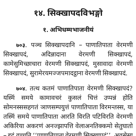
१४. सिक्खापदविभङ्गो
१. अभिधम्मभाजनीयं
. पञ्च
सिक्खापदानि – पाणातिपाता वेरमणी
७०३
सिक्खापदं, अदिन्नादाना वेरमणी सिक्खापदं,
कामेसुमिच्छाचारा वेरमणी सिक्खापदं, मुसावादा वेरमणी
सिक्खापदं, सुरामेरयमज्जपमादट्ठाना वेरमणी सिक्खापदं.
. तत्थ कतमं पाणातिपाता वेरमणी सिक्खापदं?
७०४
यस्मिं समये कामावचरं कुसलं चित्तं उप्पन्नं होति
सोमनस्ससहगतं ञाणसम्पयुत्तं पाणातिपाता विरमन्तस्स, या
तस्मिं समये पाणातिपाता आरति विरति पटिविरति वेरमणी
अकिरिया अकरणं अनज्झापत्ति वेलाअनतिक्कमो सेतुघातो
– इदं वुच्चति ‘‘पाणातिपाता वेरमणी सिक्खापदं’’. अवसेसा