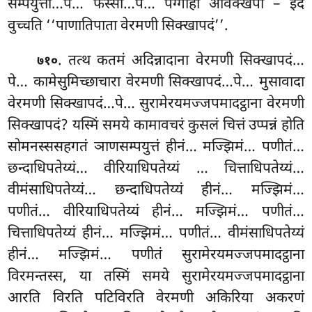
सम्पयुत्ता…पे… फस्सो…पे… पग्गाहो अविक्खेपो
– इदं
वुच्चति ‘‘पाणातिपाता वेरमणी सिक्खापदं’’.
. तत्थ कतमं अदिन्नादाना वेरमणी सिक्खापदं…
७१०
पे… कामेसुमिच्छाचारा वेरमणी सिक्खापदं…पे… मुसावादा
वेरमणी सिक्खापदं…पे… सुरामेरयमज्जपमादट्ठाना वेरमणी
सिक्खापदं? यस्मिं समये कामावचरं कुसलं चित्तं उप्पन्नं होति
सोमनस्ससहगतं ञाणसम्पयुत्तं हीनं… मज्झिमं… पणीतं…
छन्दाधिपतेय्यं… वीरियाधिपतेय्यं
… चित्ताधिपतेय्यं…
वीमंसाधिपतेय्यं… छन्दाधिपतेय्यं हीनं… मज्झिमं…
पणीतं… वीरियाधिपतेय्यं हीनं… मज्झिमं… पणीतं…
चित्ताधिपतेय्यं हीनं… मज्झिमं… पणीतं… वीमंसाधिपतेय्यं
हीनं… मज्झिमं… पणीतं सुरामेरयमज्जपमादट्ठाना
विरमन्तस्स, या तस्मिं समये सुरामेरयमज्जपमादट्ठाना
आरति विरति पटिविरति वेरमणी अकिरिया अकरणं