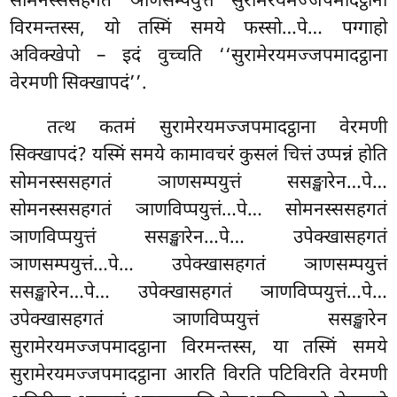
सोमनस्ससहगतं ञाणसम्पयुत्तं सुरामेरयमज्जपमादट्ठाना
विरमन्तस्स, यो तस्मिं समये फस्सो…पे… पग्गाहो
अविक्खेपो – इदं वुच्चति ‘‘सुरामेरयमज्जपमादट्ठाना
वेरमणी सिक्खापदं’’.
तत्थ
कतमं सुरामेरयमज्जपमादट्ठाना वेरमणी
सिक्खापदं? यस्मिं समये कामावचरं कुसलं चित्तं उप्पन्नं होति
सोमनस्ससहगतं ञाणसम्पयुत्तं ससङ्खारेन…पे…
सोमनस्ससहगतं ञाणविप्पयुत्तं…पे… सोमनस्ससहगतं
ञाणविप्पयुत्तं ससङ्खारेन…पे… उपेक्खासहगतं
ञाणसम्पयुत्तं…पे… उपेक्खासहगतं ञाणसम्पयुत्तं
ससङ्खारेन…पे… उपेक्खासहगतं ञाणविप्पयुत्तं…पे…
उपेक्खासहगतं ञाणविप्पयुत्तं ससङ्खारेन
सुरामेरयमज्जपमादट्ठाना विरमन्तस्स, या तस्मिं समये
सुरामेरयमज्जपमादट्ठाना आरति विरति पटिविरति वेरमणी