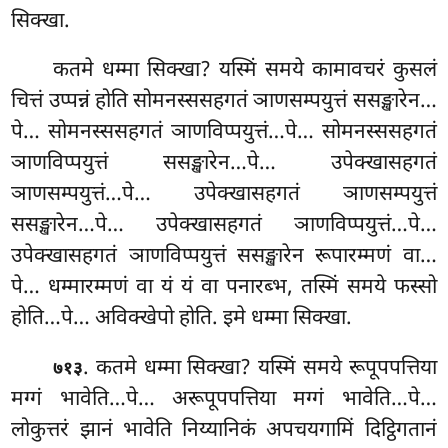
सिक्खा.
कतमे
धम्मा सिक्खा? यस्मिं समये कामावचरं कुसलं
चित्तं उप्पन्नं होति सोमनस्ससहगतं ञाणसम्पयुत्तं ससङ्खारेन…
पे… सोमनस्ससहगतं ञाणविप्पयुत्तं…पे… सोमनस्ससहगतं
ञाणविप्पयुत्तं ससङ्खारेन…पे… उपेक्खासहगतं
ञाणसम्पयुत्तं…पे… उपेक्खासहगतं
ञाणसम्पयुत्तं
ससङ्खारेन…पे… उपेक्खासहगतं ञाणविप्पयुत्तं…पे…
उपेक्खासहगतं ञाणविप्पयुत्तं ससङ्खारेन रूपारम्मणं वा…
पे… धम्मारम्मणं वा यं यं वा पनारब्भ, तस्मिं समये फस्सो
होति…पे… अविक्खेपो होति. इमे धम्मा सिक्खा.
. कतमे
धम्मा सिक्खा? यस्मिं समये रूपूपपत्तिया
७१३
मग्गं भावेति…पे… अरूपूपपत्तिया मग्गं भावेति…पे…
लोकुत्तरं झानं भावेति निय्यानिकं अपचयगामिं दिट्ठिगतानं