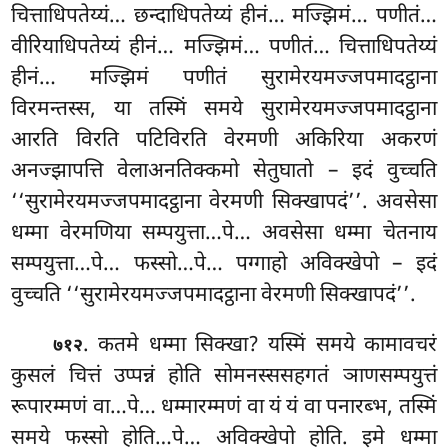
चित्ताधिपतेय्यं… छन्दाधिपतेय्यं हीनं… मज्झिमं… पणीतं…
वीरियाधिपतेय्यं हीनं… मज्झिमं… पणीतं… चित्ताधिपतेय्यं
हीनं… मज्झिमं पणीतं सुरामेरयमज्जपमादट्ठाना
विरमन्तस्स, या तस्मिं समये सुरामेरयमज्जपमादट्ठाना
आरति विरति पटिविरति वेरमणी अकिरिया अकरणं
अनज्झापत्ति वेलाअनतिक्कमो
सेतुघातो – इदं वुच्चति
‘‘सुरामेरयमज्जपमादट्ठाना वेरमणी सिक्खापदं’’. अवसेसा
धम्मा वेरमणिया सम्पयुत्ता…पे… अवसेसा धम्मा चेतनाय
सम्पयुत्ता…पे… फस्सो…पे… पग्गाहो अविक्खेपो – इदं
वुच्चति ‘‘सुरामेरयमज्जपमादट्ठाना वेरमणी सिक्खापदं’’.
. कतमे धम्मा सिक्खा? यस्मिं समये कामावचरं
७१२
कुसलं चित्तं उप्पन्नं होति सोमनस्ससहगतं ञाणसम्पयुत्तं
रूपारम्मणं वा…पे… धम्मारम्मणं वा यं यं वा पनारब्भ, तस्मिं
समये फस्सो होति…पे… अविक्खेपो होति. इमे धम्मा