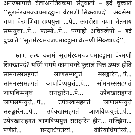
अनज्झापत्ति वेलाअनतिक्कमो सेतुघातो – इदं वुच्चति
‘‘सुरामेरयमज्जपमादट्ठाना वेरमणी सिक्खापदं’’. अवसेसा
धम्मा वेरमणिया सम्पयुत्ता
…पे… अवसेसा धम्मा चेतनाय
सम्पयुत्ता…पे… फस्सो…पे… पग्गाहो अविक्खेपो – इदं
वुच्चति ‘‘सुरामेरयमज्जपमादट्ठाना वेरमणी सिक्खापदं’’.
. तत्थ कतमं सुरामेरयमज्जपमादट्ठाना वेरमणी
७११
सिक्खापदं? यस्मिं समये कामावचरे कुसलं चित्तं उप्पन्नं होति
सोमनस्ससहगतं ञाणसम्पयुत्तं ससङ्खारेन…पे…
सोमनस्ससहगतं ञाणविप्पयुत्तं…पे… सोमनस्ससहगतं
ञाणविप्पयुत्तं ससङ्खारेन…पे… उपेक्खासहगतं
ञाणसम्पयुत्तं…पे… उपेक्खासहगतं
ञाणसम्पयुत्तं
ससङ्खारेन…पे… उपेक्खासहगतं ञाणविप्पयुत्तं…पे…
उपेक्खासहगतं ञाणविप्पयुत्तं ससङ्खारेन हीनं… मज्झिमं…
पणीतं… छन्दाधिपतेय्यं… वीरियाधिपतेय्यं…