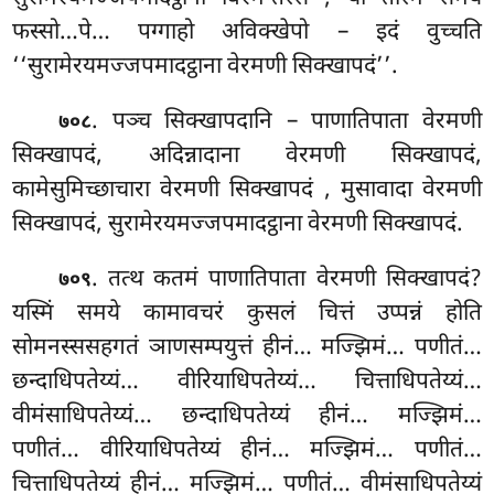
फस्सो…पे…
पग्गाहो अविक्खेपो – इदं वुच्चति
‘‘सुरामेरयमज्जपमादट्ठाना वेरमणी सिक्खापदं’’.
. पञ्च सिक्खापदानि – पाणातिपाता वेरमणी
७०८
सिक्खापदं, अदिन्नादाना वेरमणी सिक्खापदं,
कामेसुमिच्छाचारा वेरमणी सिक्खापदं
, मुसावादा वेरमणी
सिक्खापदं, सुरामेरयमज्जपमादट्ठाना वेरमणी सिक्खापदं.
. तत्थ कतमं पाणातिपाता वेरमणी सिक्खापदं?
७०९
यस्मिं समये कामावचरं कुसलं चित्तं उप्पन्नं होति
सोमनस्ससहगतं ञाणसम्पयुत्तं हीनं… मज्झिमं… पणीतं…
छन्दाधिपतेय्यं… वीरियाधिपतेय्यं… चित्ताधिपतेय्यं…
वीमंसाधिपतेय्यं… छन्दाधिपतेय्यं हीनं… मज्झिमं…
पणीतं… वीरियाधिपतेय्यं
हीनं… मज्झिमं… पणीतं…
चित्ताधिपतेय्यं हीनं… मज्झिमं… पणीतं… वीमंसाधिपतेय्यं