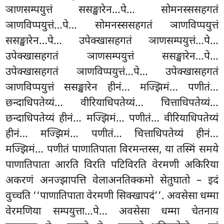
ञाणसम्पयुत्तं ससङ्खारेन…पे… सोमनस्ससहगतं
ञाणविप्पयुत्तं…पे… सोमनस्ससहगतं ञाणविप्पयुत्तं
ससङ्खारेन…पे… उपेक्खासहगतं ञाणसम्पयुत्तं…पे…
उपेक्खासहगतं ञाणसम्पयुत्तं ससङ्खारेन…पे…
उपेक्खासहगतं ञाणविप्पयुत्तं…पे… उपेक्खासहगतं
ञाणविप्पयुत्तं ससङ्खारेन हीनं… मज्झिमं… पणीतं…
छन्दाधिपतेय्यं… वीरियाधिपतेय्यं… चित्ताधिपतेय्यं…
छन्दाधिपतेय्यं हीनं… मज्झिमं… पणीतं… वीरियाधिपतेय्यं
हीनं… मज्झिमं… पणीतं… चित्ताधिपतेय्यं हीनं…
मज्झिमं… पणीतं पाणातिपाता विरमन्तस्स, या तस्मिं
समये
पाणातिपाता आरति विरति पटिविरति वेरमणी अकिरिया
अकरणं अनज्झापत्ति वेलाअनतिक्कमो सेतुघातो – इदं
वुच्चति ‘‘पाणातिपाता वेरमणी सिक्खापदं’’. अवसेसा धम्मा
वेरमणिया सम्पयुत्ता…पे… अवसेसा धम्मा चेतनाय