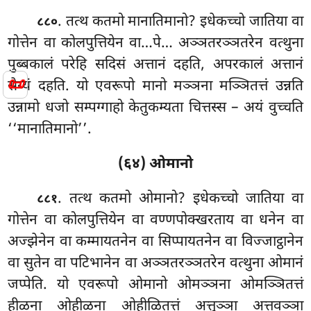
. तत्थ कतमो मानातिमानो? इधेकच्चो जातिया वा
८८०
गोत्तेन वा कोलपुत्तियेन वा…पे… अञ्ञतरञ्ञतरेन वत्थुना
पुब्बकालं परेहि सदिसं अत्तानं दहति, अपरकालं अत्तानं
📜
सेय्यं दहति. यो एवरूपो मानो मञ्ञना मञ्ञितत्तं उन्नति
उन्नामो धजो सम्पग्गाहो केतुकम्यता चित्तस्स – अयं वुच्चति
‘‘मानातिमानो’’.
(६४) ओमानो
. तत्थ कतमो ओमानो? इधेकच्चो जातिया वा
८८१
गोत्तेन वा कोलपुत्तियेन वा वण्णपोक्खरताय वा धनेन वा
अज्झेनेन वा कम्मायतनेन
वा सिप्पायतनेन वा विज्जाट्ठानेन
वा सुतेन वा पटिभानेन वा अञ्ञतरञ्ञतरेन वत्थुना ओमानं
जप्पेति. यो एवरूपो ओमानो ओमञ्ञना ओमञ्ञितत्तं
हीळना ओहीळना ओहीळितत्तं अत्तुञ्ञा अत्तवञ्ञा