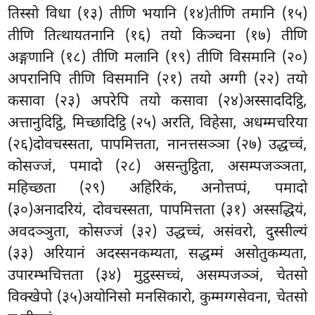
तिस्सो विधा (१३) तीणि भयानि (१४)तीणि तमानि (१५)
तीणि तित्थायतनानि (१६) तयो किञ्चना (१७) तीणि
अङ्गणानि
(१८) तीणि मलानि (१९) तीणि विसमानि (२०)
अपरानिपि तीणि विसमानि (२१) तयो अग्गी (२२) तयो
कसावा (२३) अपरेपि तयो कसावा (२४)अस्साददिट्ठि,
अत्तानुदिट्ठि, मिच्छादिट्ठि (२५) अरति, विहेसा, अधम्मचरिया
(२६)दोवचस्सता, पापमित्तता, नानत्तसञ्ञा (२७) उद्धच्चं,
कोसज्जं, पमादो (२८) असन्तुट्ठिता, असम्पजञ्ञता,
महिच्छता (२९) अहिरिकं, अनोत्तप्पं, पमादो
(३०)अनादरियं, दोवचस्सता, पापमित्तता (३१) अस्सद्धियं,
अवदञ्ञुता, कोसज्जं (३२) उद्धच्चं, असंवरो, दुस्सील्यं
(३३) अरियानं अदस्सनकम्यता, सद्धम्मं असोतुकम्यता,
उपारम्भचित्तता (३४) मुट्ठस्सच्चं, असम्पजञ्ञं, चेतसो
विक्खेपो (३५)अयोनिसो
मनसिकारो, कुम्मग्गसेवना, चेतसो