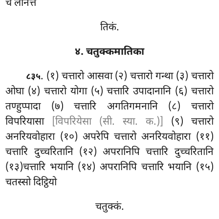
च लीनत्तं
तिकं.
४. चतुक्कमातिका
. (१) चत्तारो आसवा (२) चत्तारो गन्था (३) चत्तारो
८३५
ओघा (४) चत्तारो योगा (५) चत्तारि उपादानानि (६) चत्तारो
तण्हुप्पादा (७) चत्तारि अगतिगमनानि
(८) चत्तारो
विपरियासा
[विपरियेसा (सी. स्या. क.)]
(९) चत्तारो
अनरियवोहारा (१०) अपरेपि
चत्तारो अनरियवोहारा (११)
चत्तारि दुच्चरितानि (१२) अपरानिपि चत्तारि दुच्चरितानि
(१३)चत्तारि भयानि (१४) अपरानिपि चत्तारि भयानि (१५)
चतस्सो दिट्ठियो
चतुक्कं.