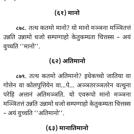
(६१) मानो
. तत्थ कतमो मानो? यो मानो मञ्ञना मञ्ञितत्तं
८७८
उन्नति उन्नामो धजो सम्पग्गाहो केतुकम्यता चित्तस्स – अयं
वुच्चति ‘‘मानो’’.
(६२) अतिमानो
. तत्थ कतमो अतिमानो? इधेकच्चो जातिया वा
८७९
गोत्तेन वा कोलपुत्तियेन वा…पे… अञ्ञतरञ्ञतरेन वत्थुना
परेहि अत्तानं अतिमञ्ञति. यो एवरूपो मानो मञ्ञना
मञ्ञितत्तं उन्नति उन्नामो
धजो सम्पग्गाहो केतुकम्यता चित्तस्स
– अयं वुच्चति ‘‘अतिमानो’’.
(६३) मानातिमानो