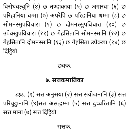
विरोधवत्थूनि (४) छ तण्हाकाया (५) छ अगारवा (६) छ
परिहानिया धम्मा (७) अपरेपि छ परिहानिया धम्मा (८) छ
सोमनस्सुपविचारा (९) छ दोमनस्सुपविचारा (१०) छ
उपेक्खुपविचारा (११) छ गेहसितानि सोमनस्सानि (१२) छ
गेहसितानि दोमनस्सानि (१३) छ गेहसिता उपेक्खा (१४) छ
दिट्ठियो
छक्कं.
७. सत्तकमातिका
. (१) सत्त अनुसया (२) सत्त संयोजनानि (३) सत्त
८३८
परियुट्ठानानि (४)सत्त असद्धम्मा (५) सत्त दुच्चरितानि (६)
सत्त माना (७) सत्त दिट्ठियो
सत्तकं.