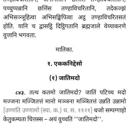
पच्चुप्पन्नानि छत्तिंस तण्हाविचरितानि, तदेकज्झं
अभिसञ्ञूहित्वा अभिसङ्खिपित्वा अट्ठ तण्हाविचरितसतं
होति. यानि च द्वासट्ठि दिट्ठिगतानि ब्रह्मजाले वेय्याकरणे
वुत्तानि भगवता.
मातिका.
१. एककनिद्देसो
(१) जातिमदो
. तत्थ
कतमो जातिमदो? जातिं पटिच्च मदो
८४३
मज्जना मज्जितत्तं मानो मञ्ञना मञ्ञितत्तं उन्नति उन्नामो
[उण्णति उण्णामो (स्या. क.) ध. स. ११२१]
धजो सम्पग्गाहो
केतुकम्यता चित्तस्स – अयं वुच्चति ‘‘जातिमदो’’.