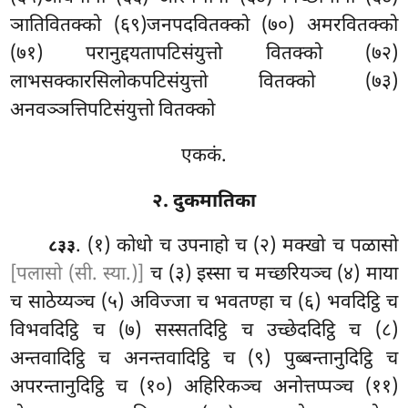
ञातिवितक्को (६९)जनपदवितक्को
(७०) अमरवितक्को
(७१) परानुद्दयतापटिसंयुत्तो वितक्को (७२)
लाभसक्कारसिलोकपटिसंयुत्तो वितक्को (७३)
अनवञ्ञत्तिपटिसंयुत्तो वितक्को
एककं.
२. दुकमातिका
. (१) कोधो च उपनाहो च (२) मक्खो च पळासो
८३३
[पलासो (सी. स्या.)]
च (३) इस्सा च मच्छरियञ्च (४) माया
च साठेय्यञ्च (५) अविज्जा च भवतण्हा च
(६) भवदिट्ठि च
विभवदिट्ठि च (७) सस्सतदिट्ठि च उच्छेददिट्ठि च (८)
अन्तवादिट्ठि च अनन्तवादिट्ठि च (९) पुब्बन्तानुदिट्ठि च
अपरन्तानुदिट्ठि च (१०) अहिरिकञ्च अनोत्तप्पञ्च (११)