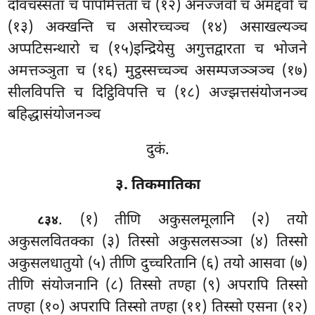
दोवचस्सता च पापमित्तता च (१२) अनज्जवो च अमद्दवो च
(१३) अक्खन्ति च असोरच्चञ्च (१४) असाखल्यञ्च
अप्पटिसन्थारो
च (१५)इन्द्रियेसु
अगुत्तद्वारता च भोजने
अमत्तञ्ञुता च (१६) मुट्ठस्सच्चञ्च असम्पजञ्ञञ्च (१७)
सीलविपत्ति च दिट्ठिविपत्ति च (१८) अज्झत्तसंयोजनञ्च
बहिद्धासंयोजनञ्च
दुकं.
३. तिकमातिका
. (१) तीणि अकुसलमूलानि (२) तयो
८३४
अकुसलवितक्का (३) तिस्सो अकुसलसञ्ञा (४) तिस्सो
अकुसलधातुयो (५) तीणि दुच्चरितानि (६) तयो आसवा (७)
तीणि संयोजनानि (८) तिस्सो तण्हा (९) अपरापि तिस्सो
तण्हा (१०) अपरापि तिस्सो तण्हा (११) तिस्सो एसना (१२)