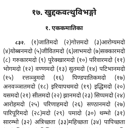
१७. खुद्दकवत्थुविभङ्गो
१. एककमातिका
. (१)जातिमदो
(२)गोत्तमदो (३)आरोग्यमदो
८३२
(४)योब्बनमदो (५)जीवितमदो (६)लाभमदो (७)सक्कारमदो
(८) गरुकारमदो (९) पुरेक्खारमदो (१०) परिवारमदो (११)
भोगमदो (१२) वण्णमदो
(१३) सुतमदो (१४) पटिभानमदो
(१५) रत्तञ्ञुमदो (१६) पिण्डपातिकमदो (१७)
अनवञ्ञातमदो (१८) इरियापथमदो (१९) इद्धिमदो (२०)
यसमदो (२१) सीलमदो (२२) झानमदो (२३) सिप्पमदो (२४)
आरोहमदो (२५) परिणाहमदो (२६) सण्ठानमदो (२७)
पारिपूरिमदो (२८)मदो (२९) पमादो (३०) थम्भो (३१)
सारम्भो (३२) अत्रिच्छता (३३)महिच्छता (३४) पापिच्छता