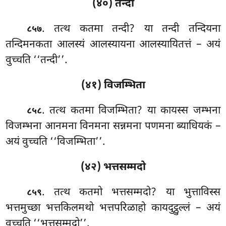
(४०) तन्दी
. तत्थ कतमा तन्दी? या तन्दी तन्दियना
८५७
तन्दिमनकता आलस्यं आलस्यायना आलस्यायितत्तं – अयं
वुच्चति ‘‘तन्दी’’.
(४१) विजम्भिता
. तत्थ
कतमा विजम्भिता? या कायस्स जम्भना
८५८
विजम्भना आनमना विनमना सन्नमना पणमना ब्याधियकं –
अयं वुच्चति ‘‘विजम्भिता’’.
(४२) भत्तसम्मदो
. तत्थ कतमो भत्तसम्मदो? या भुत्ताविस्स
८५९
भत्तमुच्छा भत्तकिलमथो भत्तपरिळाहो कायदुट्ठुल्लं – अयं
वुच्चति ‘‘भत्तसम्मदो’’.