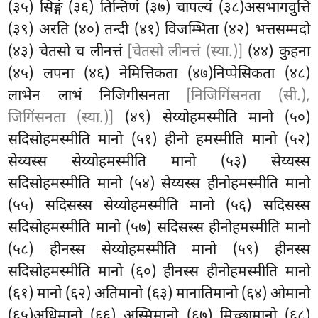
(३५) सिङ्गं (३६) तिन्तिणं (३७) चापल्यं (३८)असभागवुत्ति
(३९) अरति (४०) तन्दी (४१) विजम्भिता (४२) भत्तसम्मदो
(४३) चेतसो च लीनत्तं
[चेतसो लीनत्तं (स्या.)]
(४४) कुहना
(४५) लपना (४६) नेमित्तिकता (४७)निप्पेसिकता (४८)
लाभेन
लाभं निजिगीसनता
[निजिगिंसनता (सी.),
जिगिंसनता (स्या.)]
(४९) सेय्योहमस्मीति मानो (५०)
सदिसोहमस्मीति मानो (५१) हीनो हमस्मीति मानो (५२)
सेय्यस्स सेय्योहमस्मीति मानो (५३) सेय्यस्स
सदिसोहमस्मीति मानो (५४) सेय्यस्स हीनोहमस्मीति मानो
(५५) सदिसस्स सेय्योहमस्मीति मानो (५६) सदिसस्स
सदिसोहमस्मीति मानो (५७) सदिसस्स हीनोहमस्मीति मानो
(५८) हीनस्स सेय्योहमस्मीति मानो (५९) हीनस्स
सदिसोहमस्मीति मानो (६०) हीनस्स हीनोहमस्मीति मानो
(६१) मानो (६२) अतिमानो (६३) मानातिमानो (६४) ओमानो
(६५)अधिमानो (६६) अस्मिमानो (६७) मिच्छामानो (६८)