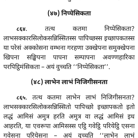
(४७) निप्पेसिकता
. तत्थ कतमा निप्पेसिकता?
८६४
लाभसक्कारसिलोकसन्निस्सितस्स पापिच्छस्स इच्छापकतस्स
या परेसं अक्कोसना वम्भना गरहणा उक्खेपना समुक्खेपना
खिपना सङ्खिपना पापना सम्पापना अवण्णहारिका
परपिट्ठिमंसिकता – अयं वुच्चति ‘‘निप्पेसिकता’’.
(४८) लाभेन लाभं निजिगीसनता
. तत्थ कतमा लाभेन लाभं निजिगीसनता?
८६५
लाभसक्कारसिलोकसन्निस्सितो पापिच्छो इच्छापकतो इतो
लद्धं आमिसं अमुत्र हरति अमुत्र वा लद्धं आमिसं इध
आहरति, या एवरूपा आमिसस्स एट्ठि गवेट्ठि परियेट्ठि एसना
गवेसना परियेसना – अयं वुच्चति ‘‘लाभेन लाभं