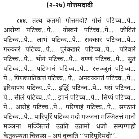
(२-२७) गोत्तमदादी
. तत्थ कतमो गोत्तमदो? गोत्तं पटिच्च…पे…
८४४
आरोग्यं पटिच्च…पे… योब्बनं पटिच्च…पे… जीवितं
पटिच्च…पे… लाभं
पटिच्च…पे… सक्कारं पटिच्च…पे…
गरुकारं पटिच्च…पे… पुरेक्खारं पटिच्च…पे… परिवारं
पटिच्च…पे… भोगं पटिच्च…पे… वण्णं पटिच्च…पे… सुतं
पटिच्च…पे… पटिभानं पटिच्च…पे… रत्तञ्ञुतं पटिच्च…
पे… पिण्डपातिकत्तं पटिच्च…पे… अनवञ्ञातं पटिच्च…पे…
इरियापथं पटिच्च…पे… इद्धिं पटिच्च…पे… यसं पटिच्च…
पे… सीलं पटिच्च…पे… झानं पटिच्च…पे… सिप्पं पटिच्च…
पे… आरोहं पटिच्च…पे… परिणाहं पटिच्च…पे… सण्ठानं
पटिच्च…पे… पारिपूरिं पटिच्च
मदो मज्जना मज्जितत्तं मानो
मञ्ञना मञ्ञितत्तं उन्नति उन्नामो धजो सम्पग्गाहो
केतुकम्यता चित्तस्स – अयं वुच्चति ‘‘पारिपूरिमदो’’.