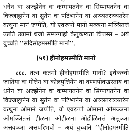
धनेन वा अज्झेनेन वा कम्मायतनेन वा सिप्पायतनेन वा
विज्जाट्ठानेन वा
सुतेन वा पटिभानेन वा अञ्ञतरञ्ञतरेन
वत्थुना मानं जप्पेति, यो एवरूपो मानो मञ्ञना मञ्ञितत्तं
उन्नति उन्नामो धजो सम्पग्गाहो केतुकम्यता चित्तस्स – अयं
वुच्चति ‘‘सदिसोहमस्मीति मानो’’.
(५१) हीनोहमस्मीति मानो
. तत्थ कतमो हीनोहमस्मीति मानो? इधेकच्चो
८६८
जातिया वा गोत्तेन वा कोलपुत्तियेन वा वण्णपोक्खरताय वा
धनेन वा अज्झेनेन वा कम्मायतनेन वा सिप्पायतनेन वा
विज्जाट्ठानेन वा सुतेन वा पटिभानेन वा अञ्ञतरञ्ञतरेन
वत्थुना ओमानं जप्पेति, यो एवरूपो ओमानो ओमञ्ञना
ओमञ्ञितत्तं हीळना ओहीळना ओहीळितत्तं अत्तुञ्ञा
अत्तवञ्ञा अत्तपरिभवो – अयं वुच्चति ‘‘हीनोहमस्मीति