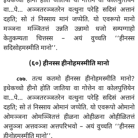
इधेकच्चो हीनो होति जातिया वा गोत्तेन वा कोलपुत्तियेन
वा…पे… अञ्ञतरञ्ञतरेन वत्थुना परेहि सदिसं अत्तानं
दहति; सो तं निस्साय मानं जप्पेति. यो एवरूपो मानो
मञ्ञना मञ्ञितत्तं उन्नति उन्नामो धजो
सम्पग्गाहो
केतुकम्यता चित्तस्स – अयं वुच्चति ‘‘हीनस्स
सदिसोहमस्मीति मानो’’.
(६०) हीनस्स हीनोहमस्मीति मानो
. तत्थ कतमो हीनस्स हीनोहमस्मीति मानो?
८७७
इधेकच्चो हीनो होति जातिया वा गोत्तेन वा कोलपुत्तियेन
वा…पे… अञ्ञतरञ्ञतरेन वत्थुना परेहि सदिसं अत्तानं
दहति; सो तं निस्साय ओमानं जप्पेति. यो एवरूपो ओमानो
ओमञ्ञना ओमञ्ञितत्तं हीळना
ओहीळना ओहीळितत्तं
अत्तुञ्ञा अत्तवञ्ञा अत्तपरिभवो – अयं वुच्चति ‘‘हीनस्स
हीनोहमस्मीति मानो’’.