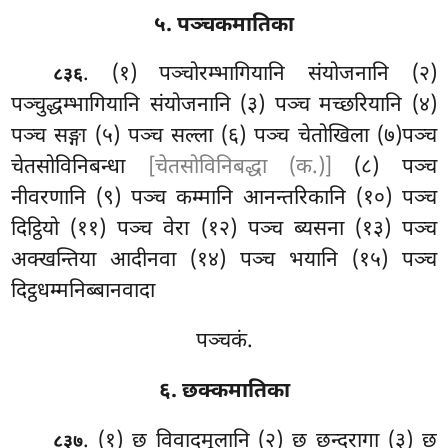
५. पञ्चकमातिका
. (१) पञ्चोरम्भागियानि संयोजनानि (२)
८३६
पञ्चुद्धम्भागियानि संयोजनानि (३) पञ्च
मच्छरियानि (४)
पञ्च सङ्गा (५) पञ्च सल्ला (६) पञ्च चेतोखिला (७)पञ्च
चेतसोविनिबन्धा
[चेतसोविनिबद्धा (क.)]
(८) पञ्च
नीवरणानि (९) पञ्च कम्मानि आनन्तरिकानि (१०) पञ्च
दिट्ठियो (११) पञ्च वेरा (१२) पञ्च ब्यसना (१३) पञ्च
अक्खन्तिया आदीनवा (१४) पञ्च भयानि (१५) पञ्च
दिट्ठधम्मनिब्बानवादा
पञ्चकं.
६. छक्कमातिका
. (१) छ
विवादमूलानि (२) छ छन्दरागा (३) छ
८३७