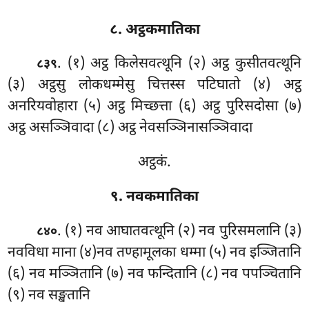
८. अट्ठकमातिका
. (१) अट्ठ
किलेसवत्थूनि (२) अट्ठ कुसीतवत्थूनि
८३९
(३) अट्ठसु लोकधम्मेसु चित्तस्स पटिघातो (४) अट्ठ
अनरियवोहारा (५) अट्ठ मिच्छत्ता (६) अट्ठ पुरिसदोसा (७)
अट्ठ असञ्ञिवादा (८) अट्ठ नेवसञ्ञिनासञ्ञिवादा
अट्ठकं.
९. नवकमातिका
. (१) नव आघातवत्थूनि (२) नव पुरिसमलानि (३)
८४०
नवविधा माना (४)नव तण्हामूलका धम्मा (५) नव इञ्जितानि
(६) नव मञ्ञितानि (७) नव फन्दितानि (८) नव पपञ्चितानि
(९) नव सङ्खतानि