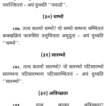
पमज्जितत्तं – अयं वुच्चति
‘‘पमादो’’.
(३०) थम्भो
. तत्थ कतमो थम्भो? यो थम्भो थम्भना थम्भितत्तं
८४७
कक्खळियं फारुसियं उजुचित्तता अमुदुता – अयं वुच्चति
‘‘थम्भो’’.
(३१) सारम्भो
. तत्थ
कतमो सारम्भो? यो सारम्भो पटिसारम्भो
८४८
सारम्भना पटिसारम्भना पटिसारम्भितत्तं – अयं वुच्चति
‘‘सारम्भो’’.
(३२) अत्रिच्छता
. तत्थ कतमा अत्रिच्छता?
८४९