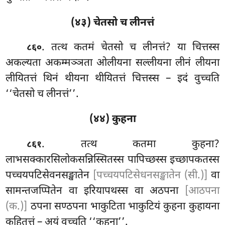
(४३) चेतसो च लीनत्तं
. तत्थ कतमं चेतसो च लीनत्तं? या चित्तस्स
८६०
अकल्यता अकम्मञ्ञता ओलीयना सल्लीयना लीनं लीयना
लीयितत्तं थिनं थीयना थीयितत्तं चित्तस्स – इदं वुच्चति
‘‘चेतसो च लीनत्तं’’.
(४४) कुहना
. तत्थ कतमा कुहना?
८६१
लाभसक्कारसिलोकसन्निस्सितस्स पापिच्छस्स इच्छापकतस्स
पच्चयपटिसेवनसङ्खातेन
[पच्चयपटिसेधनसङ्खातेन (सी.)]
वा
सामन्तजप्पितेन वा इरियापथस्स वा अठपना
[आठपना
(क.)]
ठपना सण्ठपना भाकुटिता भाकुटियं कुहना कुहायना
कुहितत्तं – अयं वुच्चति ‘‘कुहना’’.