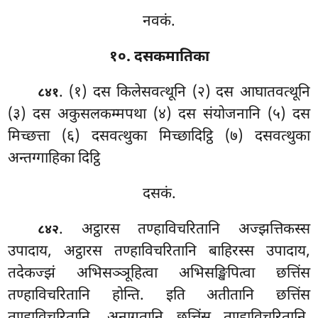
नवकं.
१०. दसकमातिका
. (१) दस किलेसवत्थूनि (२) दस आघातवत्थूनि
८४१
(३) दस अकुसलकम्मपथा (४) दस संयोजनानि (५) दस
मिच्छत्ता (६) दसवत्थुका मिच्छादिट्ठि (७) दसवत्थुका
अन्तग्गाहिका दिट्ठि
दसकं.
. अट्ठारस तण्हाविचरितानि अज्झत्तिकस्स
८४२
उपादाय, अट्ठारस तण्हाविचरितानि बाहिरस्स
उपादाय,
तदेकज्झं अभिसञ्ञूहित्वा अभिसङ्खिपित्वा छत्तिंस
तण्हाविचरितानि होन्ति. इति अतीतानि छत्तिंस
तण्हाविचरितानि, अनागतानि छत्तिंस तण्हाविचरितानि,