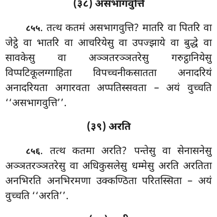
(३८) असभागवुत्ति
. तत्थ कतमं असभागवुत्ति? मातरि वा पितरि वा
८५५
जेट्ठे वा भातरि वा आचरियेसु वा उपज्झाये वा बुद्धे वा
सावकेसु वा अञ्ञतरञ्ञतरेसु गरुट्ठानियेसु
विप्पटिकूलग्गाहिता विपच्चनीकसातता अनादरियं
अनादरियता अगारवता अप्पतिस्सवता – अयं वुच्चति
‘‘असभागवुत्ति’’.
(३९) अरति
. तत्थ कतमा अरति? पन्तेसु वा सेनासनेसु
८५६
अञ्ञतरञ्ञतरेसु वा अधिकुसलेसु धम्मेसु अरति अरतिता
अनभिरति अनभिरमणा उक्कण्ठिता
परितस्सिता – अयं
वुच्चति ‘‘अरति’’.