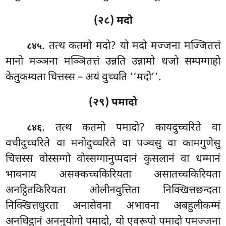
(२८) मदो
. तत्थ कतमो मदो? यो मदो मज्जना मज्जितत्तं
८४५
मानो मञ्ञना मञ्ञितत्तं उन्नति उन्नामो धजो सम्पग्गाहो
केतुकम्यता चित्तस्स – अयं वुच्चति ‘‘मदो’’.
(२९) पमादो
. तत्थ कतमो पमादो? कायदुच्चरिते वा
८४६
वचीदुच्चरिते वा मनोदुच्चरिते वा पञ्चसु वा कामगुणेसु
चित्तस्स वोस्सग्गो वोस्सग्गानुप्पदानं कुसलानं वा धम्मानं
भावनाय असक्कच्चकिरियता असातच्चकिरियता
अनट्ठितकिरियता ओलीनवुत्तिता निक्खित्तछन्दता
निक्खित्तधुरता अनासेवना अभावना अबहुलीकम्मं
अनधिट्ठानं अननुयोगो पमादो, यो एवरूपो पमादो पमज्जना