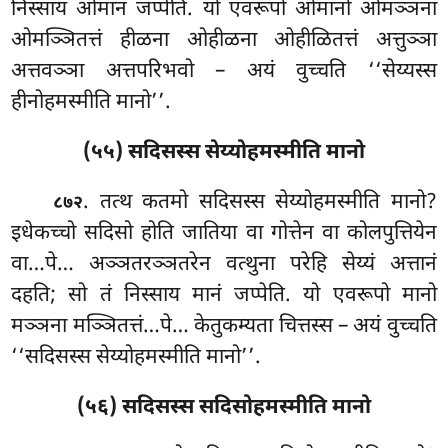
निस्साय ओमानं जप्पेति. यो एवरूपो ओमानो ओमञ्ञना
ओमञ्ञितत्तं हीळना ओहीळना ओहीळितत्तं अत्तुञ्ञा
अत्तवञ्ञा अत्तपरिभवो – अयं वुच्चति ‘‘सेय्यस्स
हीनोहमस्मीति मानो’’.
(५५) सदिसस्स सेय्योहमस्मीति मानो
. तत्थ कतमो सदिसस्स सेय्योहमस्मीति मानो?
८७२
इधेकच्चो सदिसो होति जातिया वा गोत्तेन वा कोलपुत्तियेन
वा…पे… अञ्ञतरञ्ञतरेन
वत्थुना परेहि सेय्यं अत्तानं
दहति; सो तं निस्साय मानं जप्पेति. यो एवरूपो मानो
मञ्ञना मञ्ञितत्तं…पे… केतुकम्यता चित्तस्स – अयं वुच्चति
‘‘सदिसस्स सेय्योहमस्मीति मानो’’.
(५६) सदिसस्स सदिसोहमस्मीति मानो