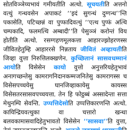
सोतविञ्ञेय्यभावं गमीयतीति अत्थो.
सूचयती
ति अत्तनो
वत्थुं गन्धवसेन अपाकटं ‘‘इदं सुगन्धं
दुग्गन्ध’’न्ति
पकासेति, पटिच्छन्नं वा पुप्फादिवत्थुं ‘‘एत्थ पुप्फं अत्थि
चम्पकादि, फलमत्थि अम्बादी’’ति पेसुञ्ञं करोन्तं विय
होतीति अत्थो. रसग्गहणमूलकत्ता आहारज्झोहरणस्स
जीवितहेतुम्हि आहाररसे निन्नताय
जीवितं अव्हायती
ति
जिव्हा वुत्ता निरुत्तिलक्खणेन.
कुच्छितानं सासवधम्मानं
आयो
ति विसेसेन
कायो
वुत्तो अनुत्तरियहेतुभावं
अनागच्छन्तेसु कामरागनिदानकम्मजनितेसु कामरागस्स च
विसेसपच्चयेसु
घानजिव्हाकायेसु कायस्स
विसेसतरसासवपच्चयत्ता. तेन हि फोट्ठब्बं अस्सादेन्ता सत्ता
मेथुनम्पि सेवन्ति.
उप्पत्तिदेसो
ति उप्पत्तिकारणन्ति अत्थो.
कायिन्द्रियवत्थुका वा चत्तारो खन्धा
बलवकामासवादिहेतुभावतो विसेसेन
‘‘सासवा’’
ति वुत्ता,