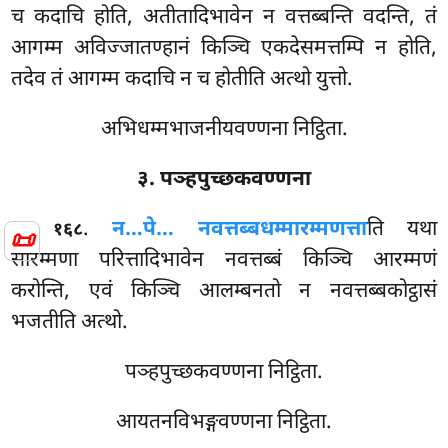
च कदाचि होति, अतीतादिभावेन न वत्तब्बन्ति वदन्ति, तं
आगम्म अविज्जातण्हानं किञ्चि एकदेसमत्तम्पि न होति,
तदेव तं आगम्म कदाचि न च होतीति अत्थो युत्तो.
अभिधम्मभाजनीयवण्णना निट्ठिता.
३. पञ्हपुच्छकवण्णना
.
न…पे… नवत्तब्बधम्मारम्मणत्ता
ति यथा
१६८
📜
सारम्मणा परित्तादिभावेन नवत्तब्बं किञ्चि आरम्मणं
करोन्ति, एवं किञ्चि आलम्बनतो न नवत्तब्बकोट्ठासं
भजतीति अत्थो.
पञ्हपुच्छकवण्णना निट्ठिता.
आयतनविभङ्गवण्णना निट्ठिता.