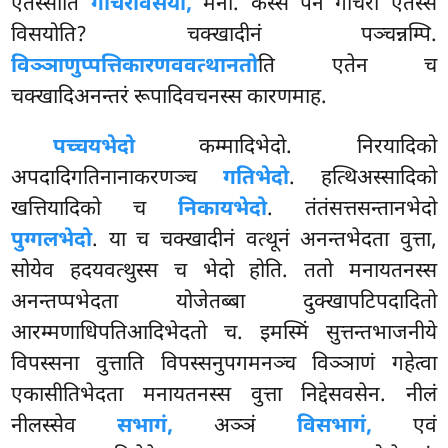
एतस्साति
गोचरविसयो,
मनो. कस्स पन गोचरो एतस्स
विसयोति? चक्खादीनं पञ्चन्नम्पि.
विञ्ञाणुप्पत्तिकारणववत्थानतो
ति एतेन च
चक्खादिअनन्तरं रूपादिवचनस्स कारणमाह.
पच्चयभेदो
कम्मादिभेदो. निरयादिको
अपदादिगतिनानाकरणञ्च
गतिभेदो
. हत्थिअस्सादिको
खत्तियादिको च
निकायभेदो
. तंतंसत्तसन्तानभेदो
पुग्गलभेदो
. या च चक्खादीनं वत्थूनं अनन्तभेदता वुत्ता,
सोयेव हदयवत्थुस्स च भेदो होति. ततो मनायतनस्स
अनन्तप्पभेदता योजेतब्बा दुक्खापटिपदादितो
आरम्मणाधिपतिआदिभेदतो च. इमस्मिं सुत्तन्तभाजनीये
विपस्सना वुत्ताति विपस्सनुपगमनञ्च विञ्ञाणं गहेत्वा
एकासीतिभेदता मनायतनस्स वुत्ता निद्देसवसेन. नीलं
नीलस्सेव
सभागं,
अञ्ञं
विसभागं,
एवं