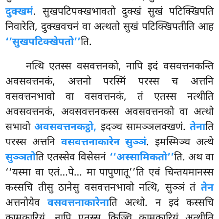
दुक्खमं
. सुखपटिपक्खभावतो दुक्खं सुखं पटिक्खिपति
निवारेति, दुक्खवचनं वा अत्थतो सुखं पटिक्खिपतीति आह
‘‘सुखपटिक्खेपतो’’
ति.
नत्थि एतस्स वसवत्तनको, नापि इदं वसवत्तनकन्ति
अवसवत्तनकं, अत्तनो परस्मिं परस्स च अत्तनि
वसवत्तनभावो वा वसवत्तनकं, तं एतस्स नत्थीति
अवसवत्तनकं, अवसवत्तनकस्स अवसवत्तनको वा अत्थो
सभावो
अवसवत्तनकट्ठो,
इदञ्च सामञ्ञलक्खणं.
तेना
ति
परस्स अत्तनि
वसवत्तनाकारेन सुञ्ञं
. इमस्मिञ्च अत्थे
सुञ्ञतो
ति एतस्सेव
विसेसनं
‘‘अस्सामिकतो’’
ति. अथ वा
‘‘यस्मा
वा एतं…पे… मा पापुणातू’’ति एवं चिन्तयमानस्स
कस्सचि तीसु ठानेसु वसवत्तनभावो नत्थि, सुञ्ञं तं
तेन
अत्तनोयेव
वसवत्तनाकारेना
ति अत्थो. न इदं कस्सचि
कामकारियं, नापि एतस्स किञ्चि कामकारियं अत्थीति