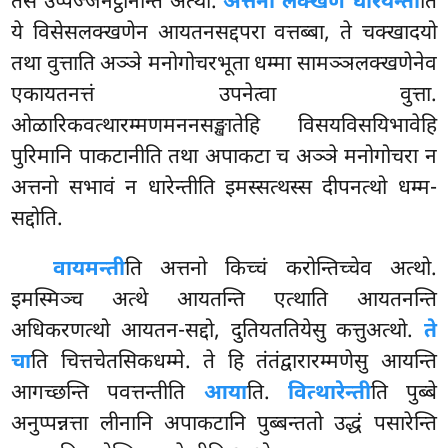
तेसं उप्पज्जनट्ठानन्ति अत्थो.
अत्तनो लक्खणं धारयन्ती
ति
ये विसेसलक्खणेन आयतनसद्दपरा वत्तब्बा, ते चक्खादयो
तथा वुत्ताति अञ्ञे मनोगोचरभूता धम्मा सामञ्ञलक्खणेनेव
एकायतनत्तं उपनेत्वा वुत्ता.
ओळारिकवत्थारम्मणमननसङ्खातेहि विसयविसयिभावेहि
पुरिमानि पाकटानीति तथा अपाकटा च अञ्ञे मनोगोचरा न
अत्तनो सभावं न धारेन्तीति इमस्सत्थस्स दीपनत्थो धम्म-
सद्दोति.
वायमन्ती
ति अत्तनो किच्चं करोन्तिच्चेव अत्थो.
इमस्मिञ्च अत्थे आयतन्ति एत्थाति आयतनन्ति
अधिकरणत्थो आयतन-सद्दो, दुतियततियेसु कत्तुअत्थो.
ते
चा
ति चित्तचेतसिकधम्मे. ते हि तंतंद्वारारम्मणेसु आयन्ति
आगच्छन्ति पवत्तन्तीति
आया
ति.
वित्थारेन्ती
ति पुब्बे
अनुप्पन्नत्ता लीनानि अपाकटानि पुब्बन्ततो उद्धं पसारेन्ति