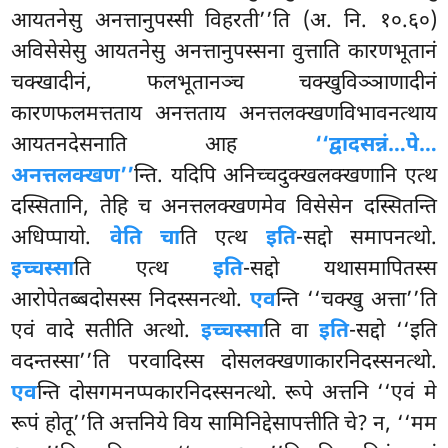
आयतनेसु अनत्तानुपस्सी विहरती’’ति (अ. नि. १०.६०)
अविसेसेसु आयतनेसु अनत्तानुपस्सना वुत्ताति कारणभूतानं
चक्खादीनं, फलभूतानञ्च चक्खुविञ्ञाणादीनं
कारणफलमत्तताय अनत्तताय अनत्तलक्खणविभावनत्थाय
आयतनदेसनाति आह
‘‘द्वादसन्नं…पे…
अनत्तलक्खण’’
न्ति. यदिपि अनिच्चदुक्खलक्खणानि एत्थ
दस्सितानि, तेहि च अनत्तलक्खणमेव विसेसेन दस्सितन्ति
अधिप्पायो.
वेति चा
ति एत्थ
इति
-सद्दो समापनत्थो.
इच्चस्सा
ति एत्थ
इति
-सद्दो यथासमापितस्स
आरोपेतब्बदोसस्स निदस्सनत्थो.
एव
न्ति ‘‘चक्खु अत्ता’’ति
एवं वादे सतीति अत्थो.
इच्चस्सा
ति वा
इति
-सद्दो ‘‘इति
वदन्तस्सा’’ति परवादिस्स दोसलक्खणाकारनिदस्सनत्थो.
एव
न्ति दोसगमनप्पकारनिदस्सनत्थो. रूपे अत्तनि ‘‘एवं मे
रूपं होतू’’ति अत्तनिये विय सामिनिद्देसापत्तीति चे? न, ‘‘मम