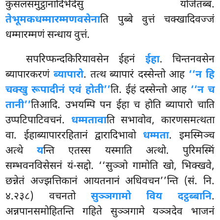
कुसलसमुट्ठानादिभेदेसु योजेतब्बं.
तेभूमकधम्मारम्मणवसेना
ति पुब्बे वुत्तं चक्खादिवज्जं
धम्मारम्मणं सन्धाय वुत्तं.
सपरिप्फन्दकिरियावसेन ईहनं
ईहा
. चिन्तनवसेन
ब्यापारकरणं
ब्यापारो
. तत्थ ब्यापारं दस्सेन्तो आह
‘‘न हि
चक्खु रूपादीनं एवं होती’’
ति. ईहं दस्सेन्तो आह
‘‘न च
तानी’’
तिआदि. उभयम्पि पन ईहा च होति ब्यापारो चाति
उप्पटिपाटिवचनं.
धम्मतावा
ति सभावोव, कारणसमत्थता
वा. ईहाब्यापाररहितानं द्वारादिभावो
धम्मता
. इमस्मिञ्च
अत्थे
य
न्ति एतस्स यस्माति अत्थो. पुरिमस्मिं
सम्भवनविसेसनं यं-सद्दो. ‘‘सुञ्ञो
गामोति खो, भिक्खवे,
छन्नेतं अज्झत्तिकानं आयतनानं अधिवचन’’न्ति (सं. नि.
४.२३८) वचनतो
सुञ्ञगामो विय दट्ठब्बानि
.
अन्नपानसमोहितन्ति
गहिते सुञ्ञगामे यञ्ञदेव भाजनं