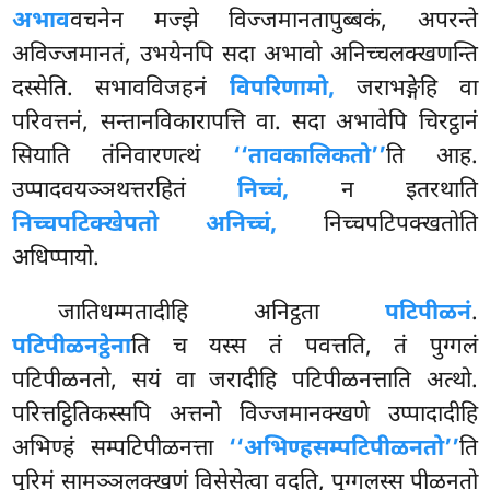
अभाव
वचनेन मज्झे विज्जमानतापुब्बकं, अपरन्ते
अविज्जमानतं, उभयेनपि सदा अभावो अनिच्चलक्खणन्ति
दस्सेति. सभावविजहनं
विपरिणामो,
जराभङ्गेहि वा
परिवत्तनं, सन्तानविकारापत्ति वा. सदा अभावेपि चिरट्ठानं
सियाति तंनिवारणत्थं
‘‘तावकालिकतो’’
ति आह.
उप्पादवयञ्ञथत्तरहितं
निच्चं,
न इतरथाति
निच्चपटिक्खेपतो अनिच्चं,
निच्चपटिपक्खतोति
अधिप्पायो.
जातिधम्मतादीहि अनिट्ठता
पटिपीळनं
.
पटिपीळनट्ठेना
ति च यस्स तं पवत्तति, तं पुग्गलं
पटिपीळनतो, सयं वा जरादीहि पटिपीळनत्ताति अत्थो.
परित्तट्ठितिकस्सपि अत्तनो विज्जमानक्खणे उप्पादादीहि
अभिण्हं सम्पटिपीळनत्ता
‘‘अभिण्हसम्पटिपीळनतो’’
ति
पुरिमं सामञ्ञलक्खणं विसेसेत्वा वदति, पुग्गलस्स पीळनतो