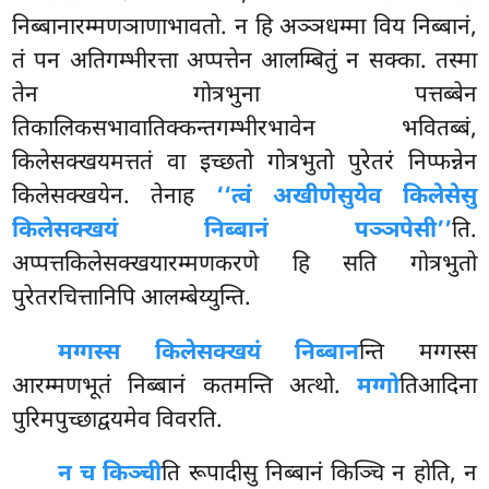
निब्बानारम्मणञाणाभावतो. न हि अञ्ञधम्मा विय निब्बानं,
तं पन अतिगम्भीरत्ता अप्पत्तेन आलम्बितुं न सक्का. तस्मा
तेन गोत्रभुना पत्तब्बेन
तिकालिकसभावातिक्कन्तगम्भीरभावेन भवितब्बं,
किलेसक्खयमत्ततं वा इच्छतो गोत्रभुतो पुरेतरं निप्फन्नेन
किलेसक्खयेन. तेनाह
‘‘त्वं अखीणेसुयेव किलेसेसु
किलेसक्खयं निब्बानं पञ्ञपेसी’’
ति.
अप्पत्तकिलेसक्खयारम्मणकरणे हि सति गोत्रभुतो
पुरेतरचित्तानिपि आलम्बेय्युन्ति.
मग्गस्स किलेसक्खयं निब्बान
न्ति मग्गस्स
आरम्मणभूतं निब्बानं कतमन्ति अत्थो.
मग्गो
तिआदिना
पुरिमपुच्छाद्वयमेव विवरति.
न च किञ्ची
ति रूपादीसु निब्बानं किञ्चि न होति, न