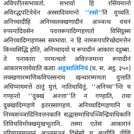
अविपरीतसभावतो. सभावो हि रसियमानो
अविरद्धपटिवेधेन अस्सादियमानो
‘‘रसो’’
ति वुच्चति.
अनिच्चादीहि अनिच्चलक्खणादीनं अञ्ञत्थ वचनं
रुप्पनादिवसेन पवत्तरूपादिग्गहणतो विसिट्ठस्स
अनिच्चादिग्गहणस्स सब्भावा. न हि नामरूपपरिच्छेदमत्तेन
किच्चसिद्धि होति, अनिच्चादयो च रूपादीनं आकारा दट्ठब्बा.
ते पनाकारा परमत्थतो अविज्जमाना रूपादीनं
आकारमत्तायेवाति कत्वा
अट्ठसालिनियं
(ध. स. अट्ठ. ३५०)
लक्खणारम्मणिकविपस्सनाय खन्धारम्मणता वुत्ताति
अधिप्पायमत्ते ठातुं युत्तं, नातिधावितुं. ‘‘अनिच्च’’न्ति च
गण्हन्तो ‘‘दुक्खं अनत्ता’’ति न गण्हाति, तथा
दुक्खादिग्गहणे इतरस्सागहणं. अनिच्चादिग्गहणानि च
निच्चसञ्ञादिनिवत्तनकानि सद्धासमाधिपञ्ञिन्द्रियाधिकानि
तिविधविमोक्खमुखभूतानि. तस्मा एतेसं आकारानं
परिग्गय्हमानानं अञ्ञमञ्ञं विसेसो च अत्थीति तीणि