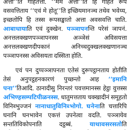
अत्ता’’ति गहितत्ता. ‘‘मम अत्ता’’ति हि गहितं रूपं
वसवत्तिताय ‘‘एवं मे होतू’’ति इच्छियमानञ्च तथेव भवेय्य,
इच्छतोपि हि तस्स रूपसङ्खातो अत्ता अवसवत्ति चाति.
आबाधाया
ति एवं दुक्खेन.
पञ्ञापन
न्ति
परेसं ञापनं.
अनत्तलक्खणपञ्ञापनस्स अञ्ञेसं अविसयत्ता
अनत्तलक्खणदीपकानं अनिच्चदुक्खलक्खणानञ्च
पञ्ञापनस्स अविसयता दस्सिता होति.
एवं
पन दुप्पञ्ञापनता एतेसं दुरूपट्ठानताय होतीति
तेसं अनुपट्ठहनकारणं पुच्छन्तो आह
‘‘इमानि
पना’’
तिआदि. ठानादीसु निरन्तरं पवत्तमानस्स हेट्ठा वुत्तस्स
अभिण्हसम्पटिपीळनस्स
. धातुमत्तताय चक्खादीनं समूहतो
विनिब्भुज्जनं
नानाधातुविनिब्भोगो. घनेना
ति चत्तारिपि
घनानि घनभावेन एकत्तं उपनेत्वा वदति. पञ्ञायेव
सन्ततिविकोपनाति दट्ठब्बं.
याथावसरसतो
ति