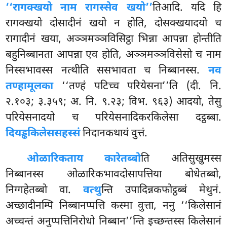
‘‘रागक्खयो नाम रागस्सेव खयो’’
तिआदि. यदि हि
रागक्खयो दोसादीनं खयो न होति, दोसक्खयादयो च
रागादीनं खया, अञ्ञमञ्ञविसिट्ठा भिन्ना आपन्ना होन्तीति
बहुनिब्बानता आपन्ना एव होति, अञ्ञमञ्ञविसेसो च नाम
निस्सभावस्स नत्थीति ससभावता च निब्बानस्स.
नव
तण्हामूलका
‘‘तण्हं पटिच्च परियेसना’’ति (दी. नि.
२.१०३; ३.३५९; अ. नि. ९.२३; विभ. ९६३) आदयो, तेसु
परियेसनादयो च परियेसनादिकरकिलेसा दट्ठब्बा.
दियड्ढकिलेससहस्सं
निदानकथायं वुत्तं.
ओळारिकताय कारेतब्बो
ति अतिसुखुमस्स
निब्बानस्स ओळारिकभावदोसापत्तिया बोधेतब्बो,
निग्गहेतब्बो वा.
वत्थु
न्ति उपादिन्नकफोट्ठब्बं मेथुनं.
अच्छादीनम्पि निब्बानप्पत्ति कस्मा वुत्ता, ननु ‘‘किलेसानं
अच्चन्तं अनुप्पत्तिनिरोधो निब्बान’’न्ति इच्छन्तस्स किलेसानं