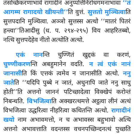
तंसच्छिकरणाभावे रागादीनं अनुप्पत्तिनिरोधगमनाभावा
‘‘तं
आगम्म रागादयो खीयन्ती’’
ति
वुत्तं.
सुत्ततो मुञ्चित्वा
ति
सुत्तपदानि मुञ्चित्वा. अञ्ञो सुत्तस्स अत्थो ‘‘मातरं पितरं
हन्त्वा’’तिआदीसु (ध. प. २९४-२९५) विय आहरितब्बो,
नत्थि सुत्तपदेहेव नीतो अत्थोति अत्थो.
एकं नान
न्ति चुण्णितं खुद्दकं वा करणं,
चुण्णीकरण
न्ति अबहुमानेन वदति.
न त्वं एकं नानं
जानासी
ति किं एत्तकं त्वमेव न जानासीति अत्थो.
ननु
ञाते
ति ‘‘यदिपि पुब्बे न ञातं, अधुनापि ञाते ननु साधु
होती’’ति अत्तनो जाननं पटिच्छादेत्वा विक्खेपं करोन्तं
निबन्धति.
विभजित्वा
ति अक्खरत्थमत्ते अट्ठत्वा लीनं अत्थं
विभजित्वा उद्धरित्वा नीहरित्वा कथितन्ति अत्थो.
रागादीनं
खयो
नाम अभावमत्तो, न च अभावस्स बहुभावो अत्थि
अत्तनो अभावत्ताति वदन्तस्स वचनपच्छिन्दनत्थं पुच्छति