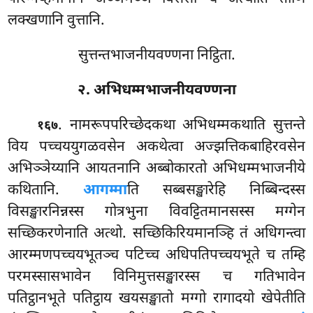
लक्खणानि वुत्तानि.
सुत्तन्तभाजनीयवण्णना निट्ठिता.
२. अभिधम्मभाजनीयवण्णना
. नामरूपपरिच्छेदकथा अभिधम्मकथाति सुत्तन्ते
१६७
विय पच्चययुगळवसेन अकथेत्वा अज्झत्तिकबाहिरवसेन
अभिञ्ञेय्यानि आयतनानि अब्बोकारतो अभिधम्मभाजनीये
कथितानि.
आगम्मा
ति सब्बसङ्खारेहि निब्बिन्दस्स
विसङ्खारनिन्नस्स गोत्रभुना विवट्टितमानसस्स मग्गेन
सच्छिकरणेनाति अत्थो. सच्छिकिरियमानञ्हि तं अधिगन्त्वा
आरम्मणपच्चयभूतञ्च
पटिच्च अधिपतिपच्चयभूते च तम्हि
परमस्सासभावेन विनिमुत्तसङ्खारस्स च गतिभावेन
पतिट्ठानभूते पतिट्ठाय खयसङ्खातो मग्गो रागादयो खेपेतीति