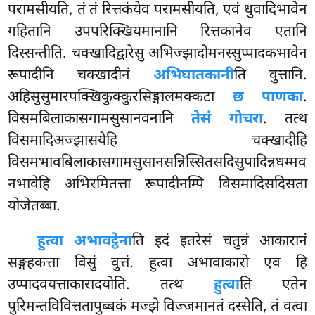
परामसीयति, तं तं रित्तकंयेव परामसीयति, एवं धुवादिभावेन
गहितानि उपपरिक्खियमानानि रित्तकानेव एतानि
दिस्सन्तीति. चक्खादिद्वारेसु अभिज्झादोमनस्सुप्पादकभावेन
रूपादीनि चक्खादीनं
अभिघातकानी
ति वुत्तानि.
अहिसुसुमारपक्खिकुक्कुरसिङ्गालमक्कटा
छ पाणका
.
विसमबिलाकासगामसुसानवनानि
तेसं गोचरा
. तत्थ
विसमादिअज्झासयेहि चक्खादीहि
विसमभावबिलाकासगामसुसानसन्निस्सितसदिसुपादिन्नधम्मव
नभावेहि अभिरमितत्ता रूपादीनम्पि विसमादिसदिसता
योजेतब्बा.
हुत्वा अभावट्ठेना
ति इदं इतरेसं चतुन्नं आकारानं
सङ्गहकत्ता विसुं वुत्तं. हुत्वा अभावाकारो एव हि
उप्पादवयत्ताकारादयोति. तत्थ
हुत्वा
ति एतेन
पुरिमन्तविवित्ततापुब्बकं मज्झे विज्जमानतं दस्सेति, तं वत्वा