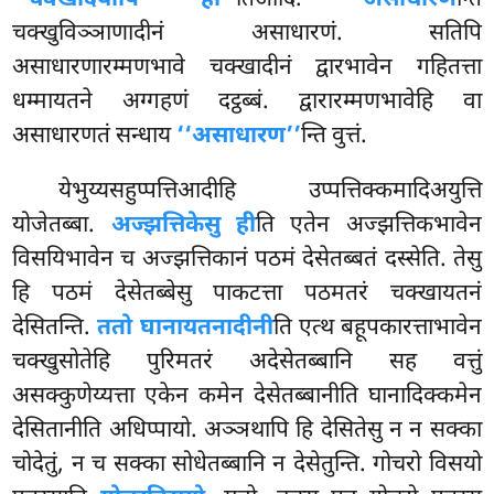
‘‘चक्खादयोपि ही’’
तिआदि.
असाधारण
न्ति
चक्खुविञ्ञाणादीनं असाधारणं. सतिपि
असाधारणारम्मणभावे चक्खादीनं द्वारभावेन गहितत्ता
धम्मायतने अग्गहणं दट्ठब्बं. द्वारारम्मणभावेहि वा
असाधारणतं सन्धाय
‘‘असाधारण’’
न्ति वुत्तं.
येभुय्यसहुप्पत्तिआदीहि
उप्पत्तिक्कमादिअयुत्ति
योजेतब्बा.
अज्झत्तिकेसु ही
ति एतेन अज्झत्तिकभावेन
विसयिभावेन च अज्झत्तिकानं पठमं देसेतब्बतं दस्सेति. तेसु
हि पठमं देसेतब्बेसु पाकटत्ता पठमतरं चक्खायतनं
देसितन्ति.
ततो घानायतनादीनी
ति एत्थ बहूपकारत्ताभावेन
चक्खुसोतेहि पुरिमतरं अदेसेतब्बानि सह वत्तुं
असक्कुणेय्यत्ता एकेन कमेन देसेतब्बानीति घानादिक्कमेन
देसितानीति अधिप्पायो. अञ्ञथापि हि देसितेसु न न सक्का
चोदेतुं, न च सक्का सोधेतब्बानि न देसेतुन्ति. गोचरो विसयो