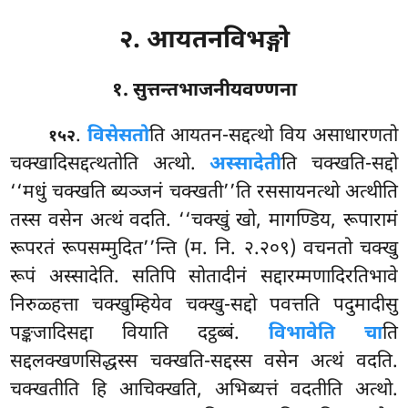
२. आयतनविभङ्गो
१. सुत्तन्तभाजनीयवण्णना
.
विसेसतो
ति
आयतन-सद्दत्थो विय असाधारणतो
१५२
चक्खादिसद्दत्थतोति अत्थो.
अस्सादेती
ति चक्खति-सद्दो
‘‘मधुं चक्खति ब्यञ्जनं चक्खती’’ति रससायनत्थो अत्थीति
तस्स वसेन अत्थं वदति. ‘‘चक्खुं खो, मागण्डिय, रूपारामं
रूपरतं रूपसम्मुदित’’न्ति (म. नि. २.२०९) वचनतो चक्खु
रूपं अस्सादेति. सतिपि सोतादीनं सद्दारम्मणादिरतिभावे
निरुळ्हत्ता चक्खुम्हियेव चक्खु-सद्दो पवत्तति पदुमादीसु
पङ्कजादिसद्दा वियाति दट्ठब्बं.
विभावेति चा
ति
सद्दलक्खणसिद्धस्स चक्खति-सद्दस्स वसेन अत्थं वदति.
चक्खतीति हि आचिक्खति, अभिब्यत्तं वदतीति अत्थो.