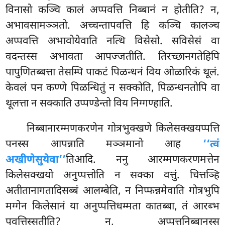
विनासो कञ्चि कालं अप्पवत्ति निब्बानं न होतीति? न,
अभावसामञ्ञतो. अच्चन्तापवत्ति हि कञ्चि कालञ्च
अप्पवत्ति अभावोयेवाति नत्थि विसेसो. सविसेसं वा
वदन्तस्स अभावता आपज्जतीति. तिरच्छानगतेहिपि
पापुणितब्बत्ता तेसम्पि पाकटं पिळन्धनं विय ओळारिकं थूलं.
केवलं पन कण्णे पिळन्धितुं न सक्कोति, पिळन्धनतोपि वा
थूलत्ता न सक्काति उप्पण्डेन्तो विय निग्गण्हाति.
निब्बानारम्मणकरणेन
गोत्रभुक्खणे किलेसक्खयप्पत्ति
पनस्स आपन्नाति मञ्ञमानो आह
‘‘त्वं
अखीणेसुयेवा’’
तिआदि. ननु आरम्मणकरणमत्तेन
किलेसक्खयो अनुप्पत्तोति न सक्का
वत्तुं. चित्तञ्हि
अतीतानागतादिसब्बं आलम्बेति, न निप्फन्नमेवाति गोत्रभुपि
मग्गेन किलेसानं या अनुप्पत्तिधम्मता कातब्बा, तं आरब्भ
पवत्तिस्सतीति? न, अप्पत्तनिब्बानस्स