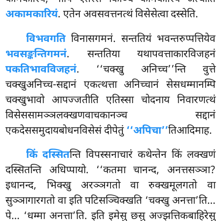
अकामकारियं
. एतेन अवसवत्तनत्थं विसेसेत्वा दस्सेति.
विभवगति
विनासगमनं. सन्ततियं भवन्तरुप्पत्तियेव
भवसङ्कन्तिगमनं
. सन्ततिया यथापवत्ताकारविजहनं
पकतिभावविजहनं
. ‘‘चक्खु अनिच्च’’न्ति वुत्ते
चक्खुअनिच्च-सद्दानं एकत्थत्ता अनिच्चानं सेसधम्मानम्पि
चक्खुभावो आपज्जतीति एतिस्सा चोदनाय निवारणत्थं
विसेससामञ्ञलक्खणवाचकानञ्च सद्दानं
एकदेससमुदायबोधनविसेसं दीपेतुं
‘‘अपिचा’’
तिआदिमाह.
किं दस्सित
न्ति विपस्सनाचारं कथेन्तेन किं लक्खणं
दस्सितन्ति अधिप्पायो. ‘‘कतमा चानन्द, अनत्तसञ्ञा?
इधानन्द, भिक्खु अरञ्ञगतो वा रुक्खमूलगतो वा
सुञ्ञागारगतो वा इति पटिसञ्चिक्खति ‘चक्खु अनत्ता’ति…
पे… ‘धम्मा अनत्ता’ति. इति इमेसु छसु अज्झत्तिकबाहिरेसु