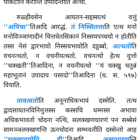
पाकटानि करोन्ति उप्पादेन्तीति अत्थो.
रुळ्हीवसेन आयतन-सद्दस्सत्थं वत्तुं
‘‘अपिचा’’
तिआदि आरद्धं.
तं निस्सितत्ता
ति एत्थ मनो
मनोविञ्ञाणादीनं चित्तचेतसिकानं निस्सयपच्चयो न होतीति
तस्स नेसं द्वारभावो निस्सयभावोति दट्ठब्बो.
अत्थतो
ति
वचनत्थतो, न वचनीयत्थतो. वचनत्थो हेत्थ वुत्तो
‘‘चक्खती’’तिआदिना, न वचनीयत्थो ‘‘यं चक्खु चतुन्नं
महाभूतानं उपादाय पसादो’’तिआदिना (ध. स. ५९७)
वियाति.
तावत्वतो
ति अनूनाधिकभावं दस्सेति. तत्थ
द्वादसायतनविनिमुत्तस्स कस्सचि धम्मस्स अभावा
अधिकभावतो चोदना नत्थि, सलक्खणधारणं पन सब्बेसं
सामञ्ञलक्खणन्ति ऊनचोदना
सम्भवतीति दस्सेन्तो आह