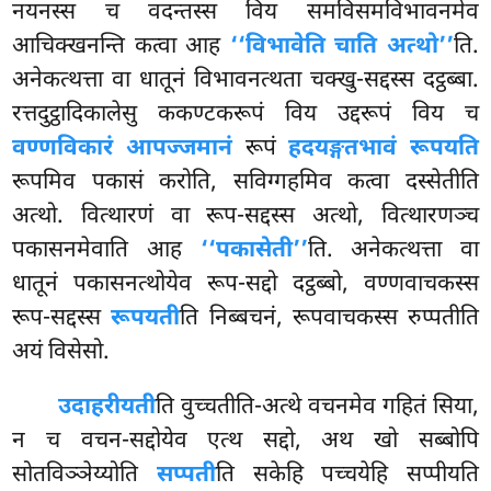
नयनस्स च वदन्तस्स विय समविसमविभावनमेव
आचिक्खनन्ति कत्वा आह
‘‘विभावेति चाति अत्थो’’
ति.
अनेकत्थत्ता वा धातूनं विभावनत्थता चक्खु-सद्दस्स दट्ठब्बा.
रत्तदुट्ठादिकालेसु ककण्टकरूपं विय उद्दरूपं विय च
वण्णविकारं आपज्जमानं
रूपं
हदयङ्गतभावं रूपयति
रूपमिव पकासं करोति, सविग्गहमिव कत्वा दस्सेतीति
अत्थो. वित्थारणं वा रूप-सद्दस्स अत्थो, वित्थारणञ्च
पकासनमेवाति आह
‘‘पकासेती’’
ति. अनेकत्थत्ता वा
धातूनं पकासनत्थोयेव रूप-सद्दो दट्ठब्बो, वण्णवाचकस्स
रूप-सद्दस्स
रूपयती
ति निब्बचनं, रूपवाचकस्स रुप्पतीति
अयं विसेसो.
उदाहरीयती
ति वुच्चतीति-अत्थे वचनमेव गहितं सिया,
न च वचन-सद्दोयेव एत्थ सद्दो, अथ खो सब्बोपि
सोतविञ्ञेय्योति
सप्पती
ति सकेहि पच्चयेहि सप्पीयति