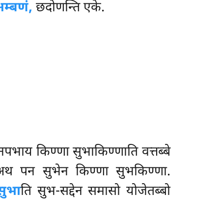
म्बणं,
छदोणन्ति एके.
पभाय किण्णा सुभाकिण्णाति वत्तब्बे
, अथ पन सुभेन किण्णा सुभकिण्णा.
सुभा
ति सुभ-सद्देन समासो योजेतब्बो