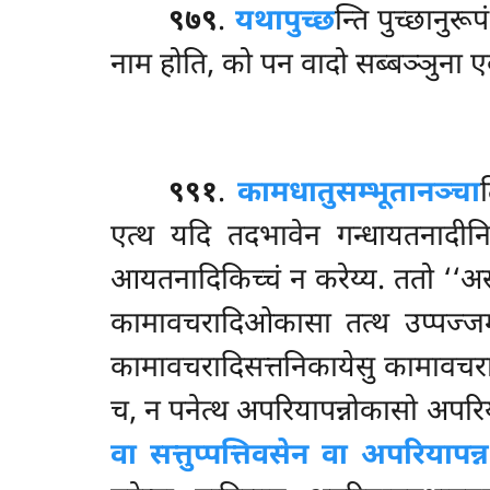
९७९
.
यथापुच्छ
न्ति पुच्छानुर
नाम होति, को पन वादो सब्बञ्ञुना ए
९९१
.
कामधातुसम्भूतानञ्चा
एत्थ यदि तदभावेन गन्धायतनादी
आयतनादिकिच्चं न करेय्य. ततो ‘‘असञ्
कामावचरादिओकासा तत्थ उप्पज्जमानसत
कामावचरादिसत्तनिकायेसु कामावचरादिसत्
च, न पनेत्थ अपरियापन्नोकासो अपरियाप
वा सत्तुप्पत्तिवसेन वा अपरियापन्