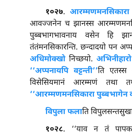
१०२७
.
आरम्मणमनसिकारा 
आवज्जनेन च झानस्स आरम्मणमनसिक
पुब्बभागभावनाय वसेन हि झानं 
तंतंमनसिकारन्ति. छन्दादयो पन अप्प
अधिमोक्खो
निच्छयो.
अभिनीहारो
‘‘अप्पनायपि वट्टन्ती’’
ति एतस्स अ
विसेसियमानं आरम्मणं तथा त
‘‘आरम्मणमनसिकारा पुब्बभागेन 
विपुला फला
ति विपुलसन्तसुख
१०२८
. ‘‘याव न तं पापकम