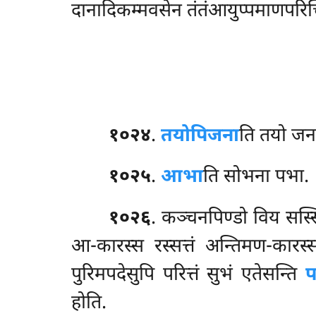
दानादिकम्मवसेन तंतंआयुप्पमाणपरिच्छ
१०२४
.
तयोपि
जना
ति तयो जन
१०२५
.
आभा
ति सोभना पभा.
१०२६
. कञ्चनपिण्डो विय सस्
आ-कारस्स रस्सत्तं
अन्तिमण-कारस
पुरिमपदेसुपि परित्तं सुभं एतेसन्ति
प
होति.