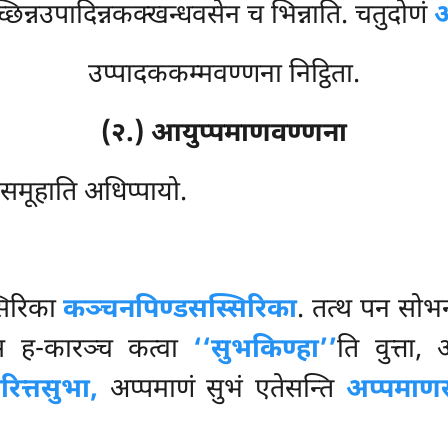
िन्नउपादिन्नकक्खन्धवसेन च भिन्नाति. चतुदोणं
अ
उप्पादककम्मवण्णना निट्ठिता.
(२.) आयुप्पमाणवण्णना
समूहाति अधिप्पायो.
सिरिका
कञ्चनपिण्डसस्सिरिका
. तत्थ पन सोभन
्स ह-कारञ्च कत्वा
‘‘सुभकिण्हा’’
ति वुत्ता
रित्तसुभा,
अप्पमाणं सुभं एतेसन्ति
अप्पमाण