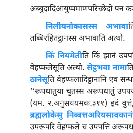
अब्बुदादिआयुप्पमाणपरिच्छेदो पन क
निलीयनोकासस्स अभावा
त
तब्बिरहितट्ठानस्स अभावाति अत्थो.
किं नियमेती
ति किं झानं उपपत
वेहप्फलेसूति
अत्थो.
सेट्ठभवा नामा
त
ठानेसू
ति वेहप्फलादिट्ठानानि एव सन्
‘‘रूपधातुया चुतस्स अरूपधातुं उपपज
(यम. २.अनुसययमक.३११) इदं वुत्तं, 
ब्रह्मलोकेसु निब्बत्तअरियसावकानं त
उपरूपरि वेहप्फले च उपपत्ति अरूपध