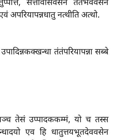
ुप्पत्ति, सत्तावासवसेन तंतंभववसेन
 एवं अपरियापन्नधातु नत्थीति अत्थो.
पादिन्नकक्खन्धा तंतंपरियापन्ना सब्बे
 यञ्च तेसं उप्पादककम्मं, यो च तस्स
्धादयो एव हि धातुत्तयभूतदेववसेन