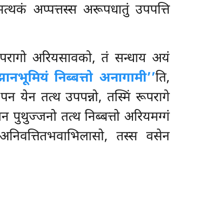
मत्थकं अप्पत्तस्स अरूपधातुं उपपत्ति
तरूपरागो अरियसावको, तं सन्धाय अयं
ानभूमियं निब्बत्तो अनागामी’’
ति,
पन येन तत्थ उपपन्नो, तस्मिं रूपरागे
पुथुज्जनो तत्थ निब्बत्तो अरियमग्गं
ेन अनिवत्तितभवाभिलासो, तस्स वसेन