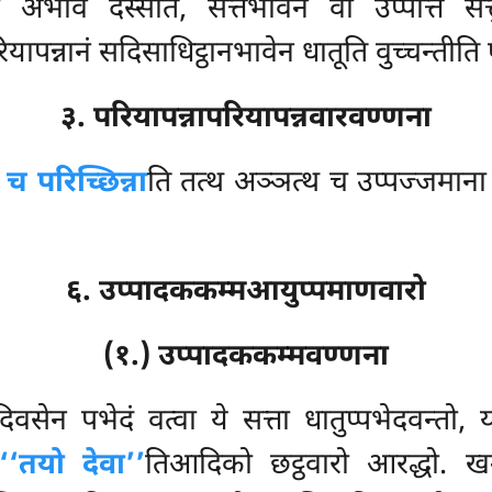
 अभावं दस्सेति, सत्तभावेन वा उप्पत्ति सत्त
यापन्नानं सदिसाधिट्ठानभावेन धातूति वुच्चन्तीति
३. परियापन्नापरियापन्नवारवण्णना
परिच्छिन्ना
ति तत्थ अञ्ञत्थ च उप्पज्जमाना उ
६. उप्पादककम्मआयुप्पमाणवारो
(१.) उप्पादककम्मवण्णना
दिवसेन पभेदं वत्वा ये सत्ता धातुप्पभेदवन्तो,
‘‘तयो देवा’’
तिआदिको छट्ठवारो आरद्धो. खन