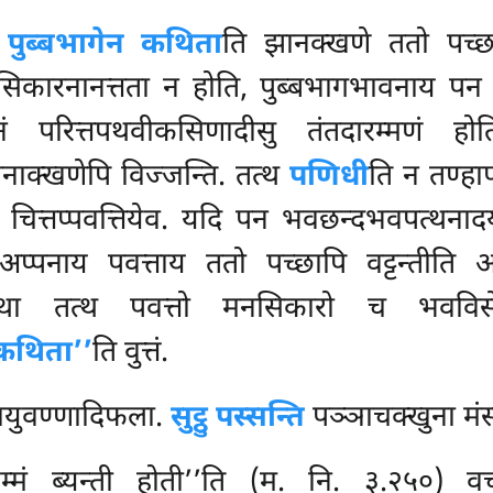
पुब्बभागेन कथिता
ति झानक्खणे ततो पच्छ
ारनानत्तता न होति, पुब्बभागभावनाय पन पु
परित्तपथवीकसिणादीसु तंतदारम्मणं होति
नाक्खणेपि विज्जन्ति. तत्थ
पणिधी
ति न तण्हाप
चित्तप्पवत्तियेव. यदि पन भवछन्दभवपत्थनाद
प्पनाय पवत्ताय ततो पच्छापि वट्टन्तीति अत
था तत्थ पवत्तो मनसिकारो च भवविसेसन
कथिता’’
ति वुत्तं.
ायुवण्णादिफला.
सुट्ठु पस्सन्ति
पञ्ञाचक्खुना मंस
्मं ब्यन्ती होती’’ति (म. नि. ३.२५०)