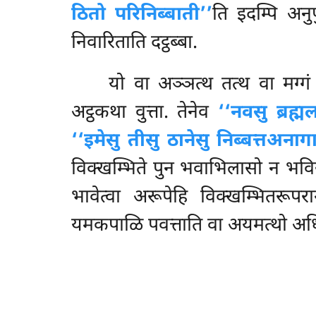
ठितो परिनिब्बाती’’
ति इदम्पि अनुप
निवारिताति दट्ठब्बा.
यो वा अञ्ञत्थ तत्थ वा मग्गं
अट्ठकथा वुत्ता. तेनेव
‘‘नवसु ब्रह्
‘‘इमेसु तीसु ठानेसु निब्बत्तअनाग
विक्खम्भिते पुन भवाभिलासो न भविस्
भावेत्वा अरूपेहि विक्खम्भितरूपर
यमकपाळि पवत्ताति वा अयमत्थो अधिप