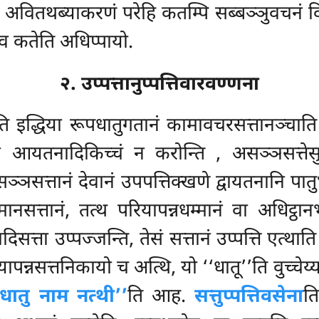
ूपं अवितथब्याकरणं परेहि कतम्पि सब्बञ्ञुवचनं 
व कतेति अधिप्पायो.
२. उप्पत्तानुप्पत्तिवारवण्णना
ति इद्धिया रूपधातुगतानं कामावचरसत्तानञ्चात
नि आयतनादिकिच्चं न करोन्ति
, असञ्ञसत्ते
ञसत्तानं देवानं उपपत्तिक्खणे द्वायतनानि पात
्तानं, तत्थ परियापन्नधम्मानं वा अधिट्ठानभा
ता उप्पज्जन्ति, तेसं सत्तानं उप्पत्ति एत्थाति स
न्नसत्तनिकायो च अत्थि, यो ‘‘धातू’’ति वुच्चेय्य
नधातु नाम नत्थी’’
ति आह.
सत्तुप्पत्तिवसेना
त