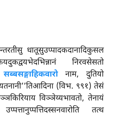
न्तरतीसु धातूसुउप्पादकदानादिकुसल
कियदुकद्वयभेदभिन्नानं निरवसेसतो
ो
सब्बसङ्गाहिकवारो
नाम, दुतियो
आयतनानी’’तिआदिना (विभ. ९९१) तेसं
ञ्ञकिरियाय विञ्ञेय्यभावतो, तेनायं
पत्तानुप्पत्तिदस्सनवारोति तत्थ