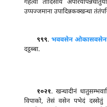
गहेत्वा तादिसाय अपरियापन्नधातुया
उप्पज्जमाना उपादिन्नकक्खन्धा तंतंपरि
९९९
.
भववसेन ओकासवसेन च 
दट्ठब्बा.
१०२१
. खन्धादीनं धातुसम्भवा
विपाको, तेसं वसेन पभेदं दस्सेतुं