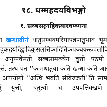
१८. धम्महदयविभङ्गो
१. सब्बसङ्गाहिकवारवण्णना
िना
खन्धादीनं
धातुसम्भवपरियापन्नपातुभाव भूम
दुकद्वयदिट्ठादिकुसलत्तिकादितिकपञ्चकरूपलो
त्थ अनुप्पवेसतो सब्बसामञ्ञेन वुत्तो पठम
ुत्तं. तत्थ पन ‘‘कामधातुया कति खन्धा कति 
स अप्पयोगो ‘‘अत्थि भवति संविज्जती’’ति साम
्तुं युत्तो, चतुत्थो च उपपत्तिक्खणे उप्