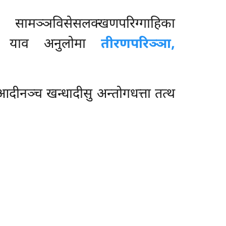
ामञ्ञविसेसलक्खणपरिग्गाहिका
 याव अनुलोमा
तीरणपरिञ्ञा,
ेतुआदीनञ्च खन्धादीसु अन्तोगधत्ता तत्थ