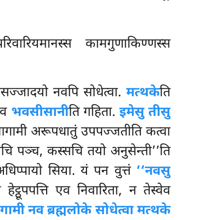
वारियमानस्स कामगुणाकिण्णस्स
ारिसज्जादयो नवपि सोधेत्वा.
मत्थके
ति
नेव
भवसीसानी
ति गहिता.
इमेसु तीसु
तअनागामी अरूपधातुं उपपज्जतीति कत्वा
सचि पञ्च, कस्सचि तयो अनुसेन्ती’’ति
धिप्पायो सिया. यं पन वुत्तं
‘‘नवसु
 हेट्ठूपपत्ति एव निवारिता, न तेस्वेव
ामी नव ब्रह्मलोके सोधेत्वा मत्थके