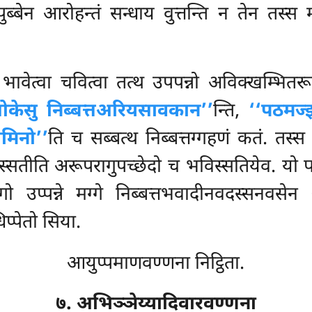
ुब्बेन आरोहन्तं सन्धाय वुत्तन्ति न तेन तस्स 
 भावेत्वा चवित्वा तत्थ उपपन्नो अविक्खम्भि
मलोकेसु निब्बत्तअरियसावकान’’
न्ति,
‘‘पठमज्झ
ामिनो’’
ति च सब्बत्थ निब्बत्तग्गहणं कतं. तस्स 
सतीति अरूपरागुपच्छेदो च भविस्सतियेव. यो पन 
ागो उप्पन्ने मग्गे निब्बत्तभवादीनवदस्सनवस
्पेतो सिया.
आयुप्पमाणवण्णना निट्ठिता.
७. अभिञ्ञेय्यादिवारवण्णना