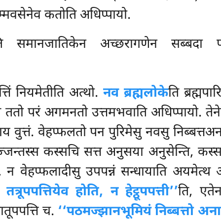
म्मवसेनेव कतोति अधिप्पायो.
ि समानजातिकेन अच्छरागणेन सब्बदा परि
्तिं नियमेतीति अत्थो.
नव ब्रह्मलोके
ति ब्रह्मप
ि ततो परं अगमनतो उत्तमभवाति अधिप्पायो. ते
धाय वुत्तं. वेहप्फलतो पन पुरिमेसु नवसु निब्बत्
्जन्तस्स कस्सचि सत्त अनुसया अनुसेन्ति, कस्
न वेहप्फलादीसु उपपन्नं सन्धायाति अयमेत्थ अ
त्रूपपत्तियेव होति, न हेट्ठूपपत्ती’’
ति, एतेन
ातूपपत्ति च.
‘‘पठमज्झानभूमियं निब्बत्तो अनाग