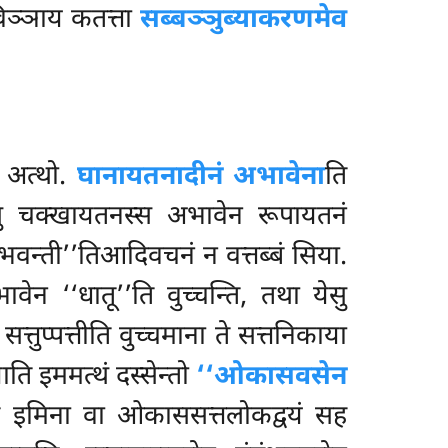
विञ्ञाय कतत्ता
सब्बञ्ञुब्याकरणमेव
ि अत्थो.
घानायतनादीनं अभावेना
ति
सु चक्खायतनस्स अभावेन रूपायतनं
ुभवन्ती’’तिआदिवचनं न वत्तब्बं सिया.
वेन ‘‘धातू’’ति वुच्चन्ति, तथा येसु
त्तुप्पत्तीति वुच्चमाना ते
सत्तनिकाया
ाति इममत्थं दस्सेन्तो
‘‘ओकासवसेन
ि इमिना वा ओकाससत्तलोकद्वयं सह