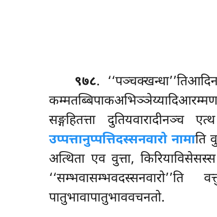
९७८
. ‘‘पञ्चक्खन्धा’’तिआद
कम्मतब्बिपाकअभिञ्ञेय्यादिआरम्मण
सङ्गहितत्ता दुतियवारादीनञ्च ए
उप्पत्तानुप्पत्तिदस्सनवारो नामा
ति व
अत्थिता एव वुत्ता, किरियाविसेसस्
‘‘सम्भवासम्भवदस्सनवारो’’ति वत
पातुभावापातुभाववचनतो.