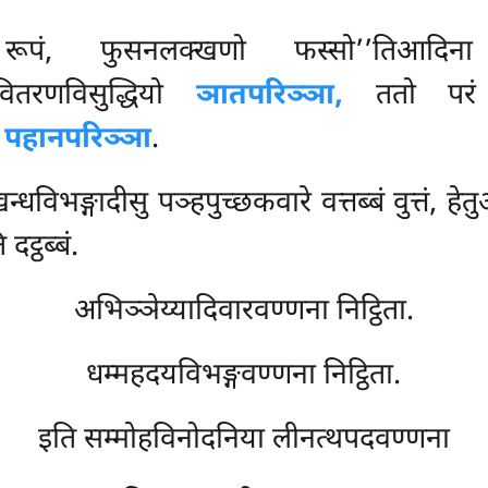
ं
रूपं, फुसनलक्खणो फस्सो’’तिआदिना स
ावितरणविसुद्धियो
ञातपरिञ्ञा,
ततो परं
ा
पहानपरिञ्ञा
.
्धविभङ्गादीसु पञ्हपुच्छकवारे वत्तब्बं वुत्तं, ह
दट्ठब्बं.
अभिञ्ञेय्यादिवारवण्णना निट्ठिता.
धम्महदयविभङ्गवण्णना निट्ठिता.
इति सम्मोहविनोदनिया लीनत्थपदवण्णना