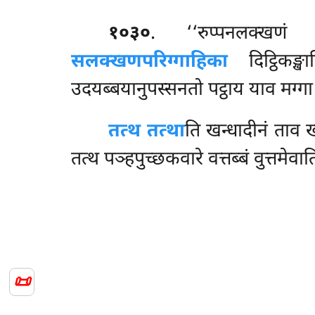
१०३०
. ‘‘रुप्पनलक्खण
सलक्खणपरिग्गाहिका
दिट्ठिकङ्ख
उदयब्बयानुपस्सनतो पट्ठाय याव मग्ग
तत्थ तत्था
ति खन्धादीनं ताव खन
तत्थ पञ्हपुच्छकवारे वत्तब्बं वुत्तमेवाति 
📜