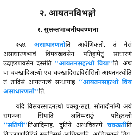
२. आयतनविभङ्गो
१. सुत्तन्तभाजनीयवण्णना
.
असाधारणतो
ति
आवेणिकतो. तं नेसं
१५४
असाधारणभावं विपक्खवसेन पतिट्ठापेतुं साधारणं
उदाहरणवसेन दस्सेति
‘‘आयतनसद्दत्थो विया’’
ति. अथ
वा चक्खादिअत्थो एव चक्खादिसद्दविसेसितो आयतनत्थोति
तं तादिसं आयतनत्थं सन्धायाह
‘‘आयतनसद्दत्थो विय
असाधारणतो’’
ति.
यदि विसयस्सादनत्थो चक्खु-सद्दो, सोतादीनम्पि अयं
समञ्ञा सियाति अतिप्पसङ्गं परिहरन्तो
‘‘सतिपी’’
तिआदिमाह. दुतिये अत्थविकप्पे
चक्खती
ति
विञ्ञाणाधिट्ठितं समविसमं आचिक्खति, आचिक्खन्तं विय,