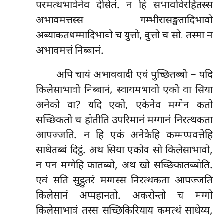
परमत्थभावेनेव देसितं. न हि सभावविरहितस्स
अभावमत्तस्स गम्भीरासङ्खतादिभावो
अब्याकतधम्मादिभावो च युत्तो, वुत्तो च सो. तस्मा न
अभावमत्तं निब्बानं.
अपि चायं अभाववादी एवं पुच्छितब्बो – यदि
किलेसाभावो निब्बानं, स्वायमभावो एको वा सिया
अनेको वा? यदि एको, एकेनेव मग्गेन कतो
सच्छिकतो च होतीति उपरिमानं मग्गानं निरत्थकता
आपज्जति. न हि एकं अनेकेहि कम्मप्पवत्तेहि
साधेतब्बं दिट्ठं. अथ सिया एकोव सो किलेसाभावो,
न पन मग्गेहि कातब्बो, अथ खो सच्छिकातब्बोति.
एवं सति सुट्ठुतरं मग्गस्स निरत्थकता आपज्जति
किलेसानं अप्पहानतो. अकरोन्तो च मग्गो
किलेसाभावं तस्स सच्छिकिरियाय
कमत्थं साधेय्य,