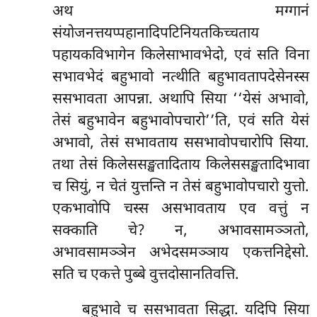
अथ मग्गानं
संयोजनत्तयप्पहानादिपटिनियतकिच्चताय
पहायकविभागेन किलेसाभावभेदो, एवं सति विना
सभावभेदं बहुभावो नत्थीति बहुभावतापदेसेनस्स
ससभावता आपन्ना. अथापि सिया ‘‘येसं अभावो,
तेसं बहुभावेन बहुभावोपचारो’’ति, एवं सति येसं
अभावो, तेसं सभावताय ससभावोपचारोपि सिया.
तथा तेसं किलेससङ्खतादिताय किलेससङ्खतादिभावा
च सियुं, न चेतं युत्तन्ति न तेसं बहुभावोपचारो युत्तो.
एकभावोपि
चस्स असभावताय एव वत्तुं न
सक्काति चे? न, अभावसामञ्ञतो,
अभावसामञ्ञेन अभेदसमञ्ञाय एकत्तनिद्देसो.
सति च एकत्ते पुब्बे वुत्तदोसानतिवत्ति.
बहुभावे च ससभावता सिद्धा. यदिपि सिया