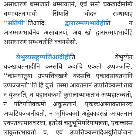
असाधारणं धम्मजातं धम्मायतनं, एवं सन्ते चक्खादीनम्पि
धम्मायतनभावो सियाति चोदनं सन्धायाह
‘‘सतिपी’’
तिआदि.
द्वारारम्मणभावेही
ति न
आरम्मणभावेनेव असाधारणं, अथ खो द्वारारम्मणभावेहि
असाधारणं सम्भवतीति वचनसेसो.
येभुय्यसहुप्पत्तिआदीही
ति येभुय्येन
चक्खायतनादीनि कस्सचि कदाचि एकतो उप्पज्जन्ति.
‘‘कामधातुया उपपत्तिक्खणे कस्सचि एकादसायतनानि
उप्पज्जन्ती’’ति हि वुत्तं. तस्मा आयतनानं उप्पत्तिक्कमो ताव
न युज्जति, न पहानक्कमो कुसलाब्याकतानं अप्पहातब्बतो,
न पटिपत्तिक्कमो अकुसलानं, एकच्चअब्याकतानञ्च
अप्पटिपज्जनीयतो, न भूमिक्कमो अड्ढेकादसन्नं आयतनानं
एकन्तकामावचरत्ता, इतरेसं चतुभूमिपरियापन्नत्ता, एकच्चस्स
लोकुत्तरभावतो च. एवं उप्पत्तिक्कमादिअयुत्तियोजना