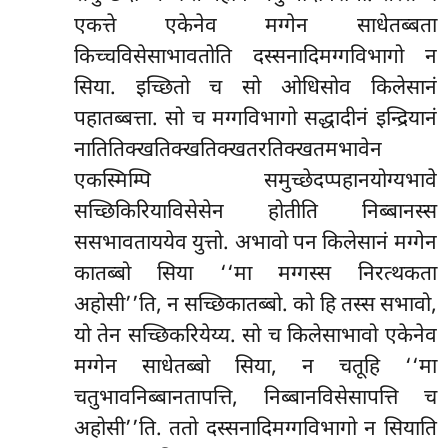
एकत्ते एकेनेव मग्गेन साधेतब्बता
किच्चविसेसाभावतोति दस्सनादिमग्गविभागो न
सिया. इच्छितो च सो ओधिसोव किलेसानं
पहातब्बत्ता. सो च मग्गविभागो सद्धादीनं इन्द्रियानं
नातितिक्खतिक्खतिक्खतरतिक्खतमभावेन
एकस्मिम्पि समुच्छेदप्पहानयोग्यभावे
सच्छिकिरियाविसेसेन होतीति निब्बानस्स
ससभावताययेव युत्तो. अभावो पन किलेसानं मग्गेन
कातब्बो सिया ‘‘मा मग्गस्स निरत्थकता
अहोसी’’ति, न सच्छिकातब्बो. को हि तस्स सभावो,
यो तेन सच्छिकरियेय्य. सो च किलेसाभावो एकेनेव
मग्गेन साधेतब्बो सिया, न चतूहि ‘‘मा
चतुभावनिब्बानतापत्ति, निब्बानविसेसापत्ति च
अहोसी’’ति. ततो दस्सनादिमग्गविभागो न सियाति