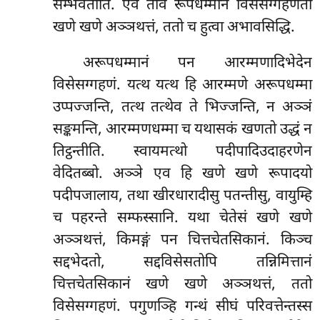
सम्भवतीति. एवं ताव रूपधम्मानं विसेसग्गहणतो
खणे खणे अञ्ञथत्तं, ततो च हुत्वा अभावसिद्धि.
अरूपधम्मानं पन आरम्मणादिभेदेन
विसेसग्गहणं. यत्थ यत्थ हि आरम्मणे अरूपधम्मा
उप्पज्जन्ति, तत्थ तत्थेव ते भिज्जन्ति, न अञ्ञं
सङ्कमन्ति, आरम्मणधम्मा च यथासकं खणतो उद्धं न
तिट्ठन्तीति. स्वायमत्थो पदीपादिउदाहरणेन
वेदितब्बो. अञ्ञे एव हि खणे खणे रूपादयो
पदीपजालाय, तथा खीरधारादीसु पतन्तीसु, वायुम्हि
च पहरन्ते सम्फस्सानि. यथा चेतेसं खणे खणे
अञ्ञथत्तं, किमङ्गं पन चित्तचेतसिकानं. किञ्च
सद्दभेदतो, सद्दविसेसतोपि तन्निमित्तानं
चित्तचेतसिकानं खणे खणे अञ्ञथत्तं, ततो
विसेसग्गहणं. पगुणञ्हि गन्थं सीघं परिवत्तेन्तस्स