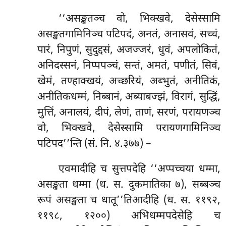
‘‘असङ्खतञ्च वो, भिक्खवे, देसेस्सामि
असङ्खतगामिनिञ्च पटिपदं, अनतं, अनासवं, सच्चं,
पारं, निपुणं, सुदुद्दसं, अजज्जरं, धुवं, अपलोकितं,
अनिदस्सनं, निप्पपञ्चं, सन्तं, अमतं, पणीतं, सिवं,
खेमं, तण्हाक्खयं, अच्छरियं, अब्भुतं, अनीतिकं,
अनीतिकधम्मं, निब्बानं, अब्याबज्झं, विरागं, सुद्धिं,
मुत्तिं, अनालयं, दीपं, लेणं, ताणं, सरणं, परायणञ्च
वो, भिक्खवे, देसेस्सामि परायणगामिनिञ्च
पटिपद’’न्ति (सं. नि. ४.३७७) –
एवमादीहि च सुत्तपदेहि ‘‘अप्पच्चया धम्मा,
असङ्खता धम्मा (ध. स. दुकमातिका ७), सब्बञ्च
रूपं असङ्खता च धातू’’तिआदीहि (ध. स. ११९२,
११९८, १२००) अभिधम्मपदेसेहि च