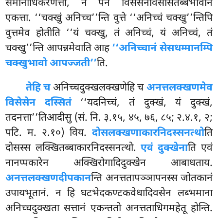
समानाधिकरणत्ता, न पन विसेसनविसेसितब्बभावानं
एकत्ता. ‘‘चक्खुं अनिच्च’’न्ति वुत्ते ‘‘अनिच्चं चक्खु’’न्तिपि
वुत्तमेव होतीति ‘‘यं चक्खु, तं अनिच्चं, यं अनिच्चं, तं
चक्खु’’न्ति आपन्नमेवाति आह
‘‘अनिच्चानं सेसधम्मानम्पि
चक्खुभावो आपज्जती’’
ति.
तेहि च
अनिच्चदुक्खलक्खणेहि च
अनत्तलक्खणमेव
विसेसेन दस्सितं
‘‘यदनिच्चं, तं दुक्खं, यं दुक्खं,
तदनत्ता’’तिआदीसु (सं. नि. ३.१५, ४५, ७६, ८५; २.४.१, २;
पटि. म. २.१०) विय.
दोसलक्खणाकारनिदस्सनत्थो
ति
दोसस्स लक्खितब्बाकारनिदस्सनत्थो.
एवं दुक्खेना
ति एवं
नानप्पकारेन अक्खिरोगादिदुक्खेन आबाधताय.
अनत्तलक्खणदीपकान
न्ति अनत्ततापञ्ञापनस्स जोतकानं
उपायभूतानं. न हि घटभेदकण्टकवेधादिवसेन लब्भमाना
अनिच्चदुक्खता सत्तानं एकन्ततो अनत्तताधिगमहेतू होन्ति.