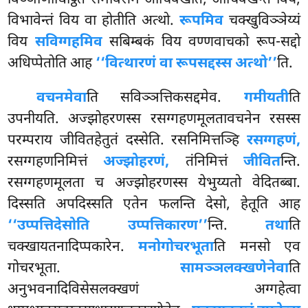
विभावेन्तं विय वा होतीति अत्थो.
रूपमिव
चक्खुविञ्ञेय्यं
विय
सविग्गहमिव
सबिम्बकं विय वण्णवाचको रूप-सद्दो
अधिप्पेतोति आह
‘‘वित्थारणं वा रूपसद्दस्स अत्थो’’
ति.
वचनमेवा
ति सविञ्ञत्तिकसद्दमेव.
गमीयती
ति
उपनीयति. अज्झोहरणस्स रसग्गहणमूलतावचनेन रसस्स
परम्पराय जीवितहेतुतं दस्सेति. रसनिमित्तञ्हि
रसग्गहणं,
रसग्गहणनिमित्तं
अज्झोहरणं,
तंनिमित्तं
जीवित
न्ति.
रसग्गहणमूलता च अज्झोहरणस्स येभुय्यतो वेदितब्बा.
दिस्सति अपदिस्सति एतेन फलन्ति देसो, हेतूति आह
‘‘उप्पत्तिदेसोति उप्पत्तिकारण’’
न्ति.
तथा
ति
चक्खायतनादिप्पकारेन.
मनोगोचरभूता
ति मनसो एव
गोचरभूता.
सामञ्ञलक्खणेनेवा
ति
अनुभवनादिविसेसलक्खणं अग्गहेत्वा