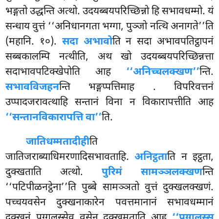
भङ्गतो उद्धन्ति अत्थो. उदयब्बयपरिच्छिन्नो हि सभावधम्मो. यं
सन्धाय
वुत्तं ‘‘अनिधानगता भग्गा, पुञ्जो नत्थि अनागते’’ति
(महानि. १०).
सदा अभावो
ति न सदा अभावपतिट्ठापनं
सब्बकालम्पि नत्थीति, अथ खो उदयब्बयपरिच्छिन्नत्ता
सदाभावपटिक्खेपोति आह
‘‘अनिच्चलक्खण’’
न्ति.
सभावविजहन
न्ति भङ्गप्पत्तिमाह
. विपरिवत्तनं
उप्पादजरावत्थाहि सन्तानं विना न विकारापत्तीति आह
‘‘सन्तानविकारापत्ति वा’’
ति.
जातिधम्मतादीही
ति
जातिजराब्याधिमरणादिसभावताहि.
अनिट्ठता
ति न इट्ठता,
दुक्खताति अत्थो.
पुरिमं सामञ्ञलक्खण
न्ति
‘‘पटिपीळनट्ठेना’’ति पुब्बे सामञ्ञतो वुत्तं दुक्खलक्खणं.
पच्चयवसेन दुक्खनाकारेन पवत्तमानानं सभावधम्मानं
दुक्खनं पुग्गलस्सेव वसेन दुक्खमताति आह
‘‘पुग्गलस्स