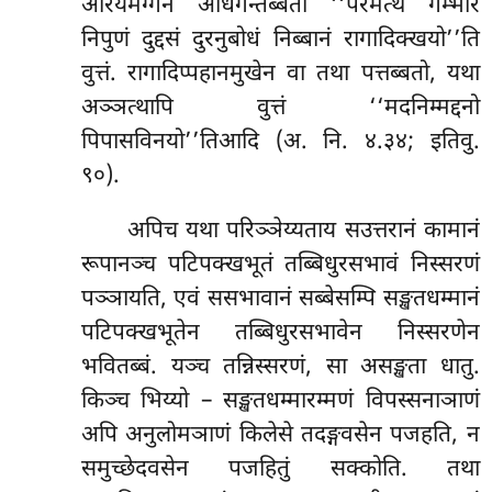
अरियमग्गेन अधिगन्तब्बतो ‘‘परमत्थं गम्भीरं
निपुणं दुद्दसं दुरनुबोधं निब्बानं रागादिक्खयो’’ति
वुत्तं. रागादिप्पहानमुखेन वा तथा पत्तब्बतो, यथा
अञ्ञत्थापि वुत्तं ‘‘मदनिम्मद्दनो
पिपासविनयो’’तिआदि (अ. नि. ४.३४; इतिवु.
९०).
अपिच यथा परिञ्ञेय्यताय सउत्तरानं कामानं
रूपानञ्च पटिपक्खभूतं तब्बिधुरसभावं निस्सरणं
पञ्ञायति, एवं ससभावानं सब्बेसम्पि सङ्खतधम्मानं
पटिपक्खभूतेन तब्बिधुरसभावेन निस्सरणेन
भवितब्बं. यञ्च तन्निस्सरणं, सा असङ्खता धातु.
किञ्च भिय्यो – सङ्खतधम्मारम्मणं विपस्सनाञाणं
अपि अनुलोमञाणं किलेसे तदङ्गवसेन पजहति, न
समुच्छेदवसेन
पजहितुं सक्कोति. तथा