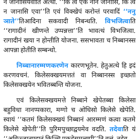
न जानासियेवाति अत्थो. ‘‘किं त्वं एकं नानं जानासि, किं त्वं
न जानासि एवा’’ति एवं विक्खेपं करोन्तं परवादिं
‘‘ननु
ञाते’’
तिआदिना सकवादी निबन्धति.
विभजित्वा
ति
‘‘रागादीनं खीणन्ते उप्पन्नत्ता’’ति भावत्थं विभजित्वा.
रागादीनं खया न होन्तीति योजना. ससभावता च निब्बानस्स
आपन्ना होतीति सम्बन्धो.
निब्बानारम्मणकरणेन
कारणभूतेन. हेतुअत्थे हि इदं
करणवचनं. किलेसक्खयमत्ततं वा निब्बानस्स इच्छतो
किलेसक्खयेन भवितब्बन्ति योजना.
एवं किलेसक्खयमत्ते निब्बाने खेपेतब्बा किलेसा
बहुविधा नानप्पकारा, मग्गो च ओधिसो किलेसे खेपेति.
स्वायं ‘‘कतमं किलेसक्खयं निब्बानं आरम्मणं कत्वा कतमे
किलेसे खेपेती’’ति पुरिमपुच्छाद्वयमेव वदति.
तदेवा
ति यं