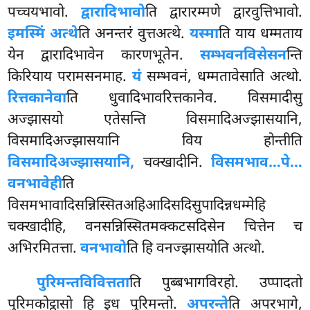
पच्चयभावो.
द्वारादिभावो
ति द्वारारम्मणे द्वारवुत्तिभावो.
इमस्मिं अत्थे
ति अनन्तरं वुत्तअत्थे.
यस्मा
ति याय धम्मताय
येन द्वारादिभावेन कारणभूतेन.
सम्भवनविसेसन
न्ति
किरियाय परामसनमाह.
यं
सम्भवनं, धम्मतावेसाति अत्थो.
रित्तकानेवा
ति धुवादिभावरित्तकानेव. विसमादीसु
अज्झासयो एतेसन्ति विसमादिअज्झासयानि,
विसमादिअज्झासयानि विय होन्तीति
विसमादिअज्झासयानि,
चक्खादीनि.
विसमभाव…पे…
वनभावेही
ति
विसमभावादिसन्निस्सितअहिआदिसदिसुपादिन्नधम्मेहि
चक्खादीहि, वनसन्निस्सितमक्कटसदिसेन चित्तेन च
अभिरमितत्ता.
वनभावो
ति हि वनज्झासयोति अत्थो.
पुरिमन्तविवित्तता
ति पुब्बभागविरहो. उप्पादतो
पुरिमकोट्ठासो हि इध पुरिमन्तो.
अपरन्ते
ति अपरभागे,