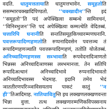
वदति.
धातुमत्तताया
ति धातुमत्तभावेन.
समूहतो
ति
ससम्भारचक्खादिपिण्डतो.
‘‘चक्खादीन’’
न्ति इदं
‘‘समूहतो’’ति पदं अपेक्खित्वा सम्बन्धे सामिवचनं,
‘‘विनिब्भुजन’’न्ति पदं अपेक्खित्वा कम्मत्थेति वेदितब्बं.
चत्तारिपि घनानी
ति सन्ततिसमूहकिच्चारम्मणघनानि.
पवत्तरूपादिग्गहणतो
ति रुप्पनादिवसेन पवत्तञ्च तं
रूपादिग्गहणञ्चाति पवत्तरूपादिग्गहणं, ततोति योजेतब्बं.
अनिच्चादिग्गहणस्स सब्भावा
ति रूपवेदनादिञाणतो
भिन्नस्स अनिच्चादिञाणस्स लब्भमानत्ता. तेन सतिपि
रूपादिअत्थानं अनिच्चादिभावे रुप्पनादिभावतो
अनिच्चादिभावस्स भेदमाह. इदानि तमेव भेदं
ञाततीरणपरिञ्ञाविसयताय पाकटं कातुं
‘‘न
ही’’
तिआदिमाह.
नातिधावितु
न्ति इध लक्खणलक्खणवन्ता
भिन्ना वुत्ता. तत्थ लक्खणारम्मणिकविपस्सनाय