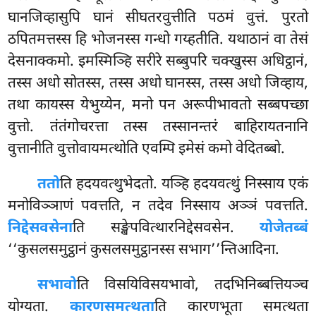
घानजिव्हासुपि घानं सीघतरवुत्तीति
पठमं वुत्तं. पुरतो
ठपितमत्तस्स हि भोजनस्स गन्धो गय्हतीति. यथाठानं वा तेसं
देसनाक्कमो. इमस्मिञ्हि सरीरे सब्बुपरि चक्खुस्स अधिट्ठानं,
तस्स अधो सोतस्स, तस्स अधो घानस्स, तस्स अधो जिव्हाय,
तथा कायस्स येभुय्येन, मनो पन अरूपीभावतो सब्बपच्छा
वुत्तो. तंतंगोचरत्ता तस्स तस्सानन्तरं बाहिरायतनानि
वुत्तानीति वुत्तोवायमत्थोति एवम्पि इमेसं कमो वेदितब्बो.
ततो
ति हदयवत्थुभेदतो. यञ्हि हदयवत्थुं निस्साय एकं
मनोविञ्ञाणं पवत्तति, न तदेव निस्साय अञ्ञं पवत्तति.
निद्देसवसेना
ति सङ्खेपवित्थारनिद्देसवसेन.
योजेतब्बं
‘‘कुसलसमुट्ठानं कुसलसमुट्ठानस्स सभाग’’न्तिआदिना.
सभावो
ति विसयिविसयभावो, तदभिनिब्बत्तियञ्च
योग्यता.
कारणसमत्थता
ति कारणभूता समत्थता