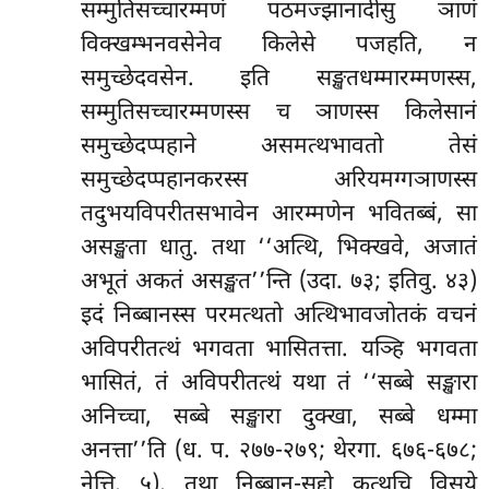
सम्मुतिसच्चारम्मणं पठमज्झानादीसु ञाणं
विक्खम्भनवसेनेव किलेसे पजहति, न
समुच्छेदवसेन. इति सङ्खतधम्मारम्मणस्स,
सम्मुतिसच्चारम्मणस्स च ञाणस्स किलेसानं
समुच्छेदप्पहाने असमत्थभावतो तेसं
समुच्छेदप्पहानकरस्स अरियमग्गञाणस्स
तदुभयविपरीतसभावेन आरम्मणेन भवितब्बं, सा
असङ्खता धातु. तथा ‘‘अत्थि, भिक्खवे, अजातं
अभूतं अकतं असङ्खत’’न्ति (उदा. ७३; इतिवु. ४३)
इदं निब्बानस्स परमत्थतो अत्थिभावजोतकं वचनं
अविपरीतत्थं भगवता भासितत्ता. यञ्हि भगवता
भासितं, तं अविपरीतत्थं यथा तं ‘‘सब्बे सङ्खारा
अनिच्चा, सब्बे सङ्खारा दुक्खा, सब्बे धम्मा
अनत्ता’’ति (ध. प. २७७-२७९; थेरगा. ६७६-६७८;
नेत्ति. ५), तथा निब्बान-सद्दो कत्थचि विसये