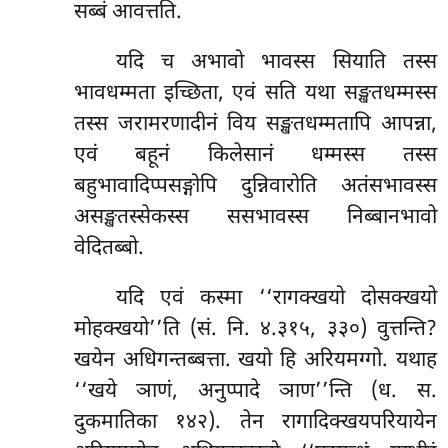
सब्बं आवत्तति.
यदि च अभावो भावस्स सियाति तस्स
भावधम्मता इच्छिता, एवं सति यथा सङ्खतधम्मस्स
तस्स जरामरणादीनं विय सङ्खतधम्मतापि आपन्ना,
एवं बहूनं किलेसानं धम्मस्स तस्स
बहुभावादिप्पसङ्गोपि दुन्निवारोति अतंसभावस्स
असङ्खतस्सेकस्स ससभावस्स निब्बानभावो
वेदितब्बो.
यदि
एवं कस्मा ‘‘रागक्खयो दोसक्खयो
मोहक्खयो’’ति (सं. नि. ४.३१५, ३३०) वुत्तन्ति?
खयेन अधिगन्तब्बत्ता. खयो हि अरियमग्गो. यथाह
‘‘खये ञाणं, अनुप्पादे ञाण’’न्ति (ध. स.
दुकमातिका १४२). तेन रागादिक्खयपरियायेन