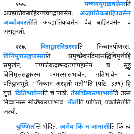
.
पच्चययुगळवसेना
ति
१५५
अज्झत्तिकबाहिरपच्चयद्वयवसेन.
अज्झत्तिकबाहिरवसेन
अब्बोकारतो
ति अज्झत्तिकवसेन चेव बाहिरवसेन च
असङ्करतो.
.
विसङ्खारनिन्नस्सा
ति निब्बानपोणस्स.
१६७
विनिमुत्तसङ्खारस्सा
ति समुच्छेदपटिपस्सद्धिविमुत्तीहि
समुखेन, तप्पटिबद्धछन्दरागप्पहानेन च सुट्ठु
विनिमुत्तसङ्खारस्स परमस्सासभावेन, गतिभावेन च
पतिट्ठानभूते. ‘‘निब्बानं अरहतो गती’’ति (पटि. ३३९) हि
वुत्तं.
ठितिभावेना
ति च पाठो.
तंसच्छिकरणाभावे
ति तस्स
निब्बानस्स सच्छिकरणाभावे.
नीतो
ति पापितो, पकासितोति
अत्थो.
चुण्णित
न्ति भेदितं.
त्वमेव किं न जानासी
ति किं त्वं