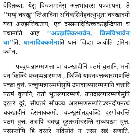
वेदितब्बा. येसु विज्जमानेसु अत्तभावस्स पञ्ञापना, ते
‘‘मय्हं चक्खु’’न्तिआदिना अधिकसिनेहवत्थुभूता चक्खादयो
यथा अज्झत्तिकताय, एवं दस्सनादिकिच्चकरइन्द्रियता च
पधानाति आह
‘‘अज्झत्तिकभावेन, विसयिभावेन
चा’’
ति.
घानादिक्कमेना
ति घानं जिव्हा कायोति इमिना
कमेन.
पच्चुप्पन्नारम्मणत्ता वा चक्खादीनि पठमं वुत्तानि, मनो
पन किञ्चि पच्चुप्पन्नारम्मणं
, किञ्चि यावनवत्तब्बारम्मणन्ति
पच्छा वुत्तं. पच्चुप्पन्नारम्मणेसुपि उपादारूपारम्मणानि चत्तारि
पठमं वुत्तानि, ततो भूतरूपारम्मणं. उपादारूपारम्मणेसुपि
दूरतरे दूरे, सीघतरं सीघञ्च आरम्मणसम्पटिच्छनदीपनत्थं
चक्खादीनं देसनाक्कमो. चक्खुसोतद्वयञ्हि दूरगोचरन्ति
पठमं वुत्तं. तत्रापि चक्खु दूरतरगोचरन्ति सब्बपठमं वुत्तं.
पस्सन्तोपि हि दूरतरे नदिसोतं न तस्स सद्दं सुणाति.