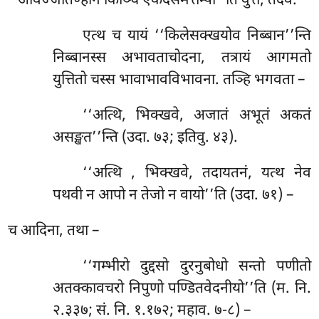
‘‘अविज्जातण्हानं किञ्चि एकदेसमत्तम्पी’’ति वुत्तं, तदेव.
एत्थ च यायं ‘‘किलेसक्खयोव निब्बान’’न्ति
निब्बानस्स अभावताचोदना, तत्रायं आगमतो
युत्तितो चस्स भावाभावविभावना. तञ्हि भगवता –
‘‘अत्थि, भिक्खवे, अजातं अभूतं अकतं
असङ्खत’’न्ति (उदा. ७३; इतिवु. ४३).
‘‘अत्थि
, भिक्खवे, तदायतनं, यत्थ नेव
पथवी न आपो न तेजो न वायो’’ति (उदा. ७१) –
च आदिना, तथा –
‘‘गम्भीरो
दुद्दसो दुरनुबोधो सन्तो पणीतो
अतक्कावचरो निपुणो पण्डितवेदनीयो’’ति (म. नि.
२.३३७; सं. नि. १.१७२; महाव. ७-८) –