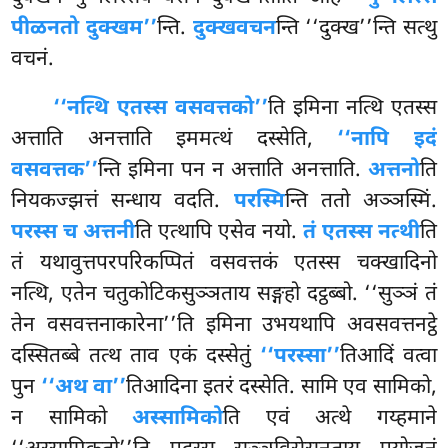
पीळनतो दुक्खम’’
न्ति.
दुक्खवचन
न्ति ‘‘दुक्ख’’न्ति सत्थु
वचनं.
‘‘नत्थि एतस्स वसवत्तको’’
ति इमिना नत्थि एतस्स
अत्ताति अनत्ताति इममत्थं दस्सेति,
‘‘नापि इदं
वसवत्तक’’
न्ति इमिना पन न अत्ताति अनत्ताति.
अत्तनो
ति
नियकज्झत्तं सन्धाय वदति.
परस्मि
न्ति ततो अञ्ञस्मिं.
परस्स च अत्तनी
ति एत्थापि एसेव नयो.
तं एतस्स नत्थी
ति
तं यथावुत्तपरपरिकप्पितं वसवत्तकं एतस्स चक्खादिनो
नत्थि, एतेन चतुकोटिकसुञ्ञताय सङ्गहो दट्ठब्बो. ‘‘सुञ्ञं तं
तेन वसवत्तनाकारेना’’ति इमिना उभयथापि अवसवत्तनट्ठे
दस्सितब्बे तत्थ ताव एकं दस्सेतुं
‘‘परस्सा’’
तिआदिं वत्वा
पुन
‘‘अथ वा’’
तिआदिना इतरं दस्सेति. सामि एव सामिको,
न सामिको
अस्सामिको
ति एवं अत्थे गय्हमाने