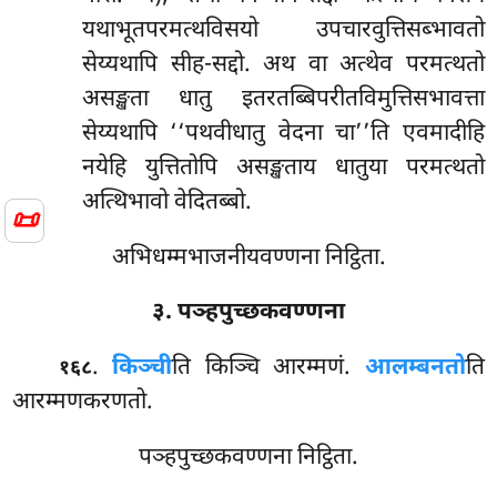
यथाभूतपरमत्थविसयो उपचारवुत्तिसब्भावतो
सेय्यथापि सीह-सद्दो. अथ वा अत्थेव परमत्थतो
असङ्खता धातु इतरतब्बिपरीतविमुत्तिसभावत्ता
सेय्यथापि ‘‘पथवीधातु वेदना चा’’ति एवमादीहि
नयेहि युत्तितोपि असङ्खताय धातुया परमत्थतो
अत्थिभावो वेदितब्बो.
📜
अभिधम्मभाजनीयवण्णना निट्ठिता.
३. पञ्हपुच्छकवण्णना
.
किञ्ची
ति
किञ्चि आरम्मणं.
आलम्बनतो
ति
१६८
आरम्मणकरणतो.
पञ्हपुच्छकवण्णना निट्ठिता.