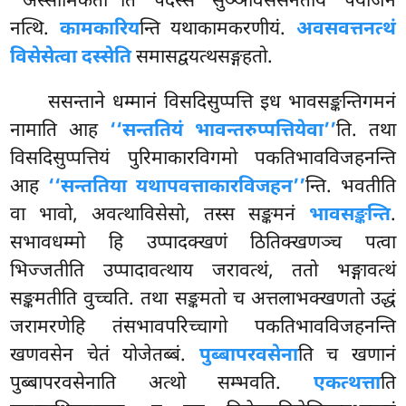
‘‘अस्सामिकतो’’ति पदस्स सुञ्ञविसेसनताय पयोजनं
नत्थि.
कामकारिय
न्ति यथाकामकरणीयं.
अवसवत्तनत्थं
विसेसेत्वा दस्सेति
समासद्वयत्थसङ्गहतो.
ससन्ताने धम्मानं विसदिसुप्पत्ति इध भावसङ्कन्तिगमनं
नामाति आह
‘‘सन्ततियं भावन्तरुप्पत्तियेवा’’
ति. तथा
विसदिसुप्पत्तियं पुरिमाकारविगमो पकतिभावविजहनन्ति
आह
‘‘सन्ततिया यथापवत्ताकारविजहन’’
न्ति. भवतीति
वा भावो, अवत्थाविसेसो, तस्स सङ्कमनं
भावसङ्कन्ति
.
सभावधम्मो हि उप्पादक्खणं ठितिक्खणञ्च पत्वा
भिज्जतीति उप्पादावत्थाय जरावत्थं, ततो भङ्गावत्थं
सङ्कमतीति वुच्चति. तथा सङ्कमतो च अत्तलाभक्खणतो उद्धं
जरामरणेहि तंसभावपरिच्चागो पकतिभावविजहनन्ति
खणवसेन चेतं योजेतब्बं.
पुब्बापरवसेना
ति
च खणानं
पुब्बापरवसेनाति अत्थो सम्भवति.
एकत्थत्ता
ति