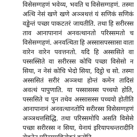
विसेसग्गहणं भवेय्य, भवति च विसेसग्गहणं. तस्मा
अत्थि नेसं खणे खणे अञ्ञथत्तं यं सणिकं सणिकं
वड्ढेन्तं पच्छा पाकटतरं जायतीति. तथा हि सरीरस्स
ताव आनापानानं अनवत्थानतो परिस्समतो च
विसेसग्गहणं. अनवत्थिता हि अस्सासपस्सासा वाता
वारेन वारेन पवत्तनतो. यदि हि अस्ससिते वा
पस्सस्सिते वा सरीरस्स कोचि पच्छा विसेसो न
सिया, न नेसं
कोचि भेदो सिया, दिट्ठो च सो. तस्मा
अस्ससितं सरीरं अञ्ञथा होन्तं कमेन तादिसं
अवत्थं पापुणाति. या पस्सासस्स पच्चयो होति,
पस्ससिते च पुन तथेव अस्सासस्स पच्चयो होतीति
आनापानानं अनवत्थानतोपि सरीरस्स विसेसग्गहणं
अञ्ञथत्तसिद्धि. तथा परिस्समोपि असति विसेसे
पच्छा सरीरस्स न सिया, येनायं इरियापथन्तरादीनि