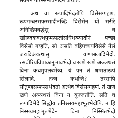
सेवनेन परिस्समविनोदनं करोति.
अथ वा रूपादिभेदतोपि विसेसग्गहणं.
रूपगन्धरसफस्सादीनञ्हि विसेसेन यो सरीरे
अनिन्द्रियबद्धेसु च
खीरूदकवत्थपुप्फफलोसधिधञ्ञादीनं पच्छा
विसेसो गय्हति, सो असति बहिपच्चयविसेसे नेसं
जरादिअवत्थासु वण्णबलादिभेदो,
रसवीरियविपाकानुभावभेदो च खणे खणे अञ्ञथत्तं
विना कथमुपलब्भेय्य. यं पन तं धम्मतारूपं
सिलादि, तत्थ कथन्ति? तस्सापि
सीतुण्हसम्फस्सभेदतो अत्थेव विसेसग्गहणं. तं खणे
खणे अञ्ञथत्तं विना न युज्जतीति. सति च
रूपादिभेदे सिद्धोव तंनिस्सयमहाभूतभेदोपि. न हि
निस्सयमहाभूतभेदेन विना निस्सितभेदो