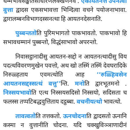
धम्मभावसङ्खातसाधारणलक्खणेनेव
.
एकायतनत्तं उपनेत्वा
वुत्ता
द्वादस एकसभावत्ता भिन्दित्वा वचने पयोजनाभावा.
द्वारालम्बनविभागदस्सनत्था हि आयतनदेसनाति.
पुब्बन्ततो
ति पुरिमभागतो पाकभावतो. पाकभावो हि
सभावधम्मानं पुब्बन्तो, विद्धंसाभावो अपरन्तो.
निवासट्ठानादीसु आयतन-सद्दो न आयतनत्थादीसु विय
पदत्थविवरणमुखेन पवत्तो, अथ खो तस्मिं तस्मिं देवघरादिके
निरुळ्हताय एवमत्थोति आह
‘‘रुळ्हिवसेन
आयतनसद्दस्सत्थं वत्तु’’
न्ति.
मनो
ति द्वारभूतमनो
.
निस्सयभावो
ति एत्थ निस्सयसदिसो निस्सयो, सदिसता च
फलस्स तप्पटिबद्धवुत्तिताय दट्ठब्बा.
वचनीयत्थो
भावत्थो.
तावत्वतो
ति तत्तकतो.
ऊनचोदना
ति द्वादसतो ऊनानि
कस्मा न वुत्तानीति चोदना. यदि चक्खुविञ्ञाणादीनं