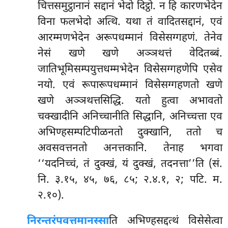
चित्तसमुट्ठानानं सद्दानं
भेदो दिट्ठो. न हि कारणभेदेन
विना फलभेदो अत्थि. यथा तं वादितसद्दानं, एवं
आरम्मणभेदेन अरूपधम्मानं विसेसग्गहणं. तेनेव
नेसं खणे खणे अञ्ञथत्तं वेदितब्बं.
जातिभूमिसम्पयुत्तधम्मभेदेन विसेसग्गहणेपि एसेव
नयो. एवं रूपारूपधम्मानं विसेसग्गहणतो खणे
खणे अञ्ञथत्तसिद्धि. यतो हुत्वा अभावतो
चक्खादीनि अनिच्चानीति सिद्धानि, अनिच्चत्ता एव
अभिण्हसम्पटिपीळनतो दुक्खानि, ततो च
अवसवत्तनतो अनत्तकानि. तेनाह भगवा
‘‘यदनिच्चं, तं दुक्खं, यं दुक्खं, तदनत्ता’’ति (सं.
नि. ३.१५, ४५, ७६, ८५; २.४.१, २; पटि. म.
२.१०).
निरन्तरं
पवत्तमानस्सा
ति अभिण्हसद्दत्थं विसेसेत्वा