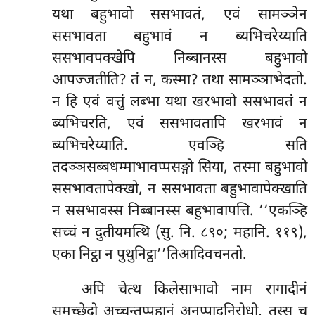
यथा बहुभावो ससभावतं, एवं सामञ्ञेन
ससभावता बहुभावं न ब्यभिचरेय्याति
ससभावपक्खेपि निब्बानस्स बहुभावो
आपज्जतीति? तं न, कस्मा? तथा सामञ्ञाभेदतो.
न हि एवं वत्तुं लब्भा यथा खरभावो ससभावतं न
ब्यभिचरति, एवं ससभावतापि खरभावं न
ब्यभिचरेय्याति. एवञ्हि सति
तदञ्ञसब्बधम्माभावप्पसङ्गो सिया, तस्मा बहुभावो
ससभावतापेक्खो, न ससभावता बहुभावापेक्खाति
न ससभावस्स निब्बानस्स बहुभावापत्ति. ‘‘एकञ्हि
सच्चं न दुतीयमत्थि (सु. नि. ८९०; महानि. ११९),
एका निट्ठा न पुथुनिट्ठा’’तिआदिवचनतो.
अपि चेत्थ किलेसाभावो नाम रागादीनं
समुच्छेदो अच्चन्तप्पहानं अनुप्पादनिरोधो. तस्स च