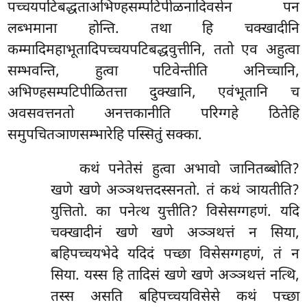
पच्चयपटिबद्धताअभिण्हसम्पटिपीळनादिवसेन पन
लब्भमाना होन्ति. तथा हि चक्खादीनि
कम्मादिमहाभूतादिपच्चयपटिबद्धवुत्तीनि, ततो एव अहुत्वा
सम्भवन्ति, हुत्वा पटिवेन्तीति अनिच्चानि,
अभिण्हसम्पटिपीळितत्ता दुक्खानि, एवंभूतानि च
अवसवत्तनतो अनत्तकानीति परिग्गहे ठितेहि
समुपचितञाणसम्भारेहि पस्सितुं सक्का.
कथं पनेतेसं हुत्वा अभावो जानितब्बोति?
खणे खणे अञ्ञथत्तदस्सनतो. तं कथं ञायतीति?
युत्तितो. का पनेत्थ युत्तीति? विसेसग्गहणं. यदि
चक्खादीनं खणे खणे अञ्ञथत्तं न सिया,
बहिपच्चयभेदे यदिदं पच्छा विसेसग्गहणं, तं न
सिया. यस्स हि तादिसं खणे खणे अञ्ञथत्तं नत्थि,
तस्स असति बहिपच्चयविसेसे कथं पच्छा