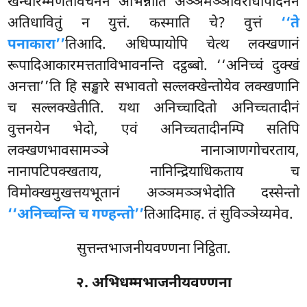
खन्धारम्मणतावचनेन अभिन्नाति अञ्ञमञ्ञविरोधापादनेन
अतिधावितुं न युत्तं. कस्माति चे? वुत्तं
‘‘ते
पनाकारा’’
तिआदि. अधिप्पायोपि चेत्थ लक्खणानं
रूपादिआकारमत्तताविभावनन्ति दट्ठब्बो. ‘‘अनिच्चं दुक्खं
अनत्ता’’ति हि सङ्खारे सभावतो सल्लक्खेन्तोयेव लक्खणानि
च सल्लक्खेतीति. यथा अनिच्चादितो अनिच्चतादीनं
वुत्तनयेन भेदो, एवं अनिच्चतादीनम्पि सतिपि
लक्खणभावसामञ्ञे नानाञाणगोचरताय,
नानापटिपक्खताय, नानिन्द्रियाधिकताय च
विमोक्खमुखत्तयभूतानं अञ्ञमञ्ञभेदोति दस्सेन्तो
‘‘अनिच्चन्ति च गण्हन्तो’’
तिआदिमाह. तं सुविञ्ञेय्यमेव.
सुत्तन्तभाजनीयवण्णना निट्ठिता.
२. अभिधम्मभाजनीयवण्णना