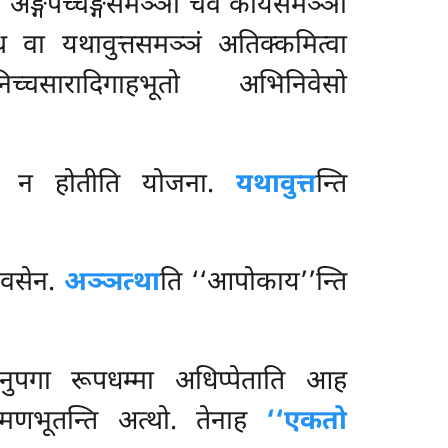
यायं अङ्गपच्चङ्गसमञ्ञा चेव कायसमञ्ञा
 वा यथावुत्तसमञ्ञं अतिक्कमित्वा
्चसारादिगाहभूतो अभिनिवेसो
िसादि न होतीति योजना.
यथावुत्त
न्ति
नवसेन.
अञ्ञत्था
ति ‘‘आपोकाय’’न्ति
सनुपगा रूपधम्मा अधिप्पेताति आह
मणभूतन्ति अत्थो. तेनाह
‘‘एकतो