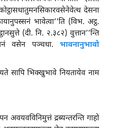
 कोट्ठासधातुमनसिकारवसेनेवेत्थ देसना
ानुपस्सनं भावेत्वा’’ति (विभ. अट्ठ.
नसुत्ते (दी. नि. २.३८२) वुत्तान’’न्ति
्चानं वसेन पञ्चधा.
भावनानुभावो
ियते सापि भिक्खुभावे नियतायेव नाम
अवयवविनिमुत्तं द्रब्यन्तरन्ति गाहो