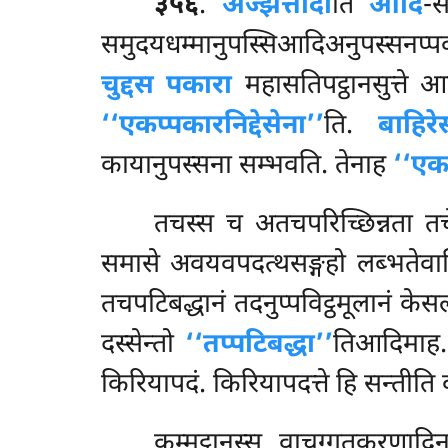
३५६
.
अज्झत्तादी
ति
आदि
-स
समुदयधम्मानुपस्सिआदिअनुपस्सनप्पक
चुद्दस पकारा
महासतिपट्ठानसुत्ते आ
‘‘एकप्पकारनिद्देसेना’’
ति.
बाहिरेस
कायानुपस्सना सम्भवति. तेनाह
‘‘एक
तचस्स च अतचपरिच्छिन्नता तच
समासे अवयवपदत्थसङ्गहो लब्भतेवाति
तचपटिबद्धानं तदनुप्पविट्ठमूलानं केस
दस्सेन्तो
‘‘तप्पटिबद्धा’’
तिआदिमाह. 
किरियापदं. किरियापदत्ते हि सन्तीति व
कम्मट्ठानस्स वाचुग्गतकरणादि