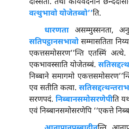
दस्सिता. तथा कायवेदनानं छन्ददोसाग
वत्थुभावो योजेतब्बो’’
ति.
धारणता
असम्मुस्सनता, अन
सतिपट्ठानसभावो
सम्मासतिता निय
एकत्तसमोसरण’’न्ति एतस्मिं अत्थे
एकभावस्साति योजेतब्बं.
सतिसद्दत्
निब्बाने समागमो एकत्तसमोसरण’’न्ति
एव सतीति कत्वा.
सतिसद्दत्थन्तरा
सरणपदं.
निब्बानसमोसरणेपी
ति यथ
एवं निब्बानसमोसरणेपि ‘‘एकत्ते निब
आनापानपब्बादीन
न्ति आनाप