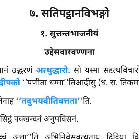
७. सतिपट्ठानविभङ्गो
१. सुत्तन्तभाजनीयं
उद्देसवारवण्णना
थानं उद्धरणं
अत्थुद्धारो
. सो यस्मा सद्दत्थविचार
्थदीपको
‘‘पणीता धम्मा’’तिआदीसु (ध. स. तिकम
तेनाह
‘‘तदुभयवीतिवत्तता’’
ति.
िसिट्ठं पक्खन्दनं अनुपविसनं.
्चं अत्ता’’ति अभिनिवेसवत्थुताय दिट्ठिया व