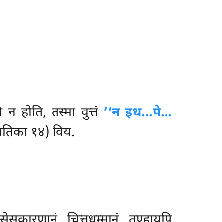
ो न होति, तस्मा वुत्तं
‘‘न इध…पे…
ातिका १४) विय.
िसेसकारणानं चित्तधम्मानं तण्हायपि