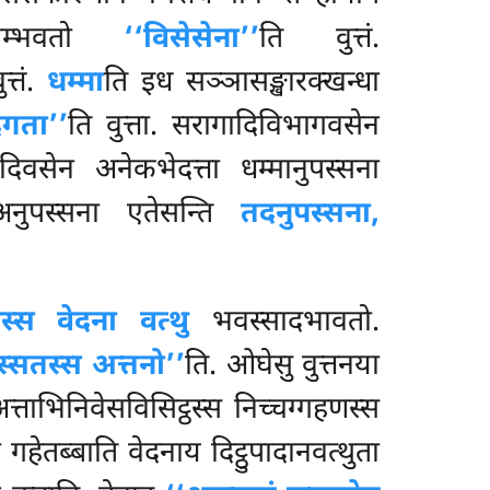
ावसम्भवतो
‘‘विसेसेना’’
ति वुत्तं.
ुत्तं.
धम्मा
ति इध सञ्ञासङ्खारक्खन्धा
गता’’
ति वुत्ता. सरागादिविभागवसेन
दिवसेन अनेकभेदत्ता धम्मानुपस्सना
ा अनुपस्सना एतेसन्ति
तदनुपस्सना,
स्स वेदना वत्थु
भवस्सादभावतो.
स्सतस्स अत्तनो’’
ति. ओघेसु वुत्तनया
त्ताभिनिवेसविसिट्ठस्स निच्चग्गहणस्स
हेतब्बाति वेदनाय दिट्ठुपादानवत्थुता