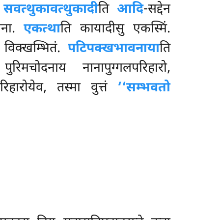
.
सवत्थुकावत्थुकादी
ति
आदि
-सद्देन
ोजना.
एकत्था
ति कायादीसु एकस्मिं.
ि विक्खम्भितं.
पटिपक्खभावनाया
ति
 पुरिमचोदनाय नानापुग्गलपरिहारो,
हारोयेव, तस्मा वुत्तं
‘‘सम्भवतो