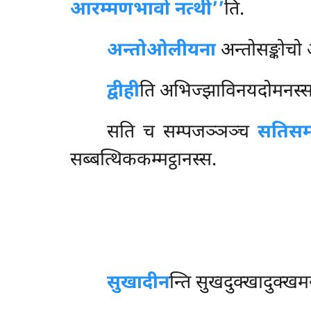
आरम्मणभावो नत्थी’’
ति.
अन्तोओलीयना
अन्तोसङ्कोचो 
द्वीही
ति अभिज्झाविनयदोमनस्स
सति च सम्पजञ्ञञ्च
सतिसम्
सब्बत्थिककम्मट्ठानस्स.
सुखादीन
न्ति
सुखदुक्खादुक्खम