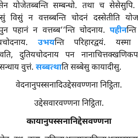
सेन योजेतब्बन्ति सम्बन्धो. तथा च सेसेसुपि
सुं विसुं न वत्तब्बन्ति चोदनं दस्सेतीति य
ा पुन पहानं न वत्तब्ब’’न्ति चोदनाय.
पहीन
न्त
यचोदनाय.
उभय
न्ति परिहारद्वयं. यस्मा
वति, दुतियचोदनाय पन नानाचित्तक्खणिकपरि
न्धाय वुत्तं.
सब्बत्था
ति सब्बेसु कायादीसु.
वेदनानुपस्सनादिउद्देसवण्णना निट्ठिता.
उद्देसवारवण्णना निट्ठिता.
कायानुपस्सनानिद्देसवण्णना