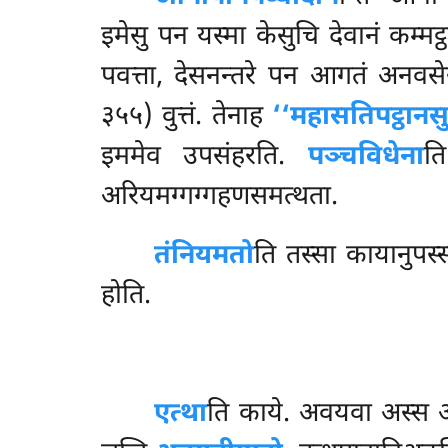
इमेसु पन यस्मा केसुचि देवानं कम्मट
पवत्ता, देसनन्तरे
पन आगतं अनवसेसं क
३५५) वुत्तं. तेनाह
‘‘महासतिपट्ठानसुत्
इममेव उपसंहरति.
पञ्चविधेना
ति
अरियमग्गग्गहणसमत्थता.
तंनियमतो
ति
तस्सा कायानुपस्
होति.
एत्था
ति काये. अवयवा अस्स अत्