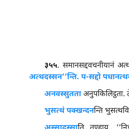
३५५
. समानसद्दवचनीयानं
अत्
अत्थदस्सन’’न्ति. प-सद्दो पधानत
अनवस्सुतता
अनुपकिलिट्ठता. 
भुसत्थं पक्खन्दन
न्ति भुसत्थव
अस्सादस्सा
ति तण्हाय. ‘‘निच