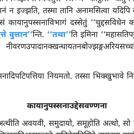
्ठानं न इज्झति, तस्मा तानि अनामसित्वा यदिपि
ायानुपस्सनाविभागं दस्सेतुं ‘‘चुद्दसविधेन काय
ते वुत्तान’’
न्ति.
‘‘तथा’’
ति इमिना ‘‘महासतिपट्ठा
 नीवरणउपादानक्खन्धायतनबोज्झङ्गअरियसच
सनादिपटिपत्तिया नियमतो. तस्सा भिक्खुभावे न
कायानुपस्सनाउद्देसवण्णना
थीति अवयवी, समुदायो, समूहोति अत्थो, सो पन 