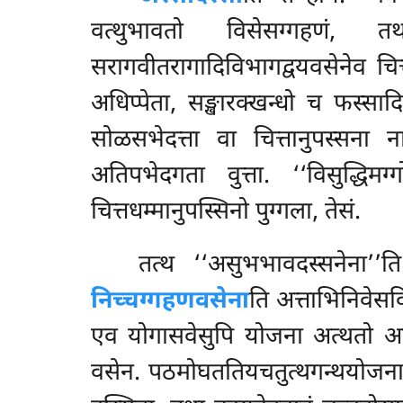
वत्थुभावतो विसेसग्गहणं, 
सरागवीतरागादिविभागद्वयवसेनेव चित्त
अधिप्पेता, सङ्खारक्खन्धो च फस्सा
सोळसभेदत्ता वा चित्तानुपस्सना न
अतिपभेदगता वुत्ता. ‘‘विसुद्धिमग
चित्तधम्मानुपस्सिनो पुग्गला, तेसं.
तत्थ ‘‘असुभभावदस्सनेना’
निच्चग्गहणवसेना
ति अत्ताभिनिवेसवि
एव योगासवेसुपि योजना अत्थतो अभि
वसेन. पठमोघततियचतुत्थगन्थयोजनायं व