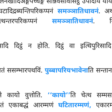
ुलिनखादिअङ्गपच्चङ्गे सन्निवेसविसिट्ठे उपादाय 
ादिद्रब्यन्तिपरिकप्पनं
समञ्ञातिधावनं
. अथ
पदत्थन्तरपरिकप्पनं
समञ्ञातिधावनं
. निच
रिसादि दिट्ठं न होति. दिट्ठं वा इत्थिपुर
ितं ससम्भारपथविं.
पुब्बापरियभावेना
ति सन्ता
े कायो वुत्तोति.
‘‘कायो’’
ति चेत्थ सम्म
ितं एकाबद्धं आरम्मणं
घटितारम्मणं,
एकारम्