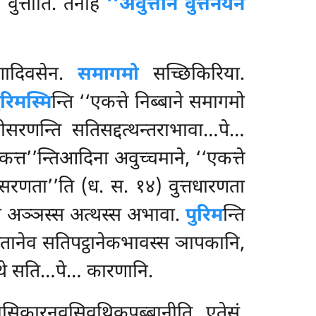
वुत्ताति. तेनाह
‘‘अवुत्तानं वुत्तनयेन
णादिवसेन.
समागमो
सच्छिकिरिया.
ुरिमस्मि
न्ति ‘‘एकत्ते निब्बाने समागमो
ोसरणन्ति सतिसद्दत्थन्तराभावा…पे…
्त’’न्तिआदिना अवुच्चमाने, ‘‘एकत्ते
‘सरणता’’ति (ध. स. १४) वुत्तधारणता
तो अञ्ञस्स अत्थस्स अभावा.
पुरिम
न्ति
ितानेव सतिपट्ठानेकभावस्स ञापकानि,
त्थे सति…पे… कारणानि.
नसिकारनवसिवथिकपब्बानीति एतेसं.