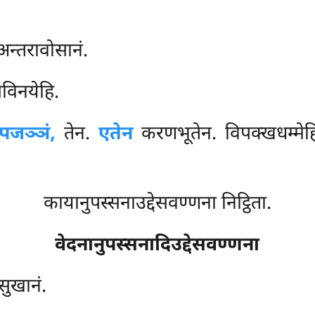
अन्तरावोसानं.
विनयेहि.
पजञ्ञं,
तेन.
एतेन
करणभूतेन. विपक्खधम्मेहि
कायानुपस्सनाउद्देसवण्णना निट्ठिता.
वेदनानुपस्सनादिउद्देसवण्णना
सुखानं.