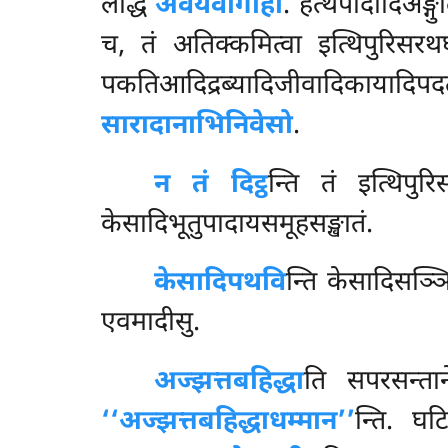
लद्धि
अवयवीगाहो
. हत्थपादादिअङ्ग
च, तं अतिक्कमित्वा इत्थिपुरिसरथघट
पकतिआदिद्रब्यादिजीवादिकायादि
सारादानाभिनिवेसो
.
न तं दिट्ठ
न्ति तं इत्थिपु
केसादिभूतुपादायसमूहसङ्खातं.
केसादिपथवि
न्ति केसादिसञ्ञ
एवमादीसु.
अज्झत्तबहिद्धा
ति सपरसन्तान
‘‘अज्झत्तबहिद्धाधम्मान’’
न्ति. घट