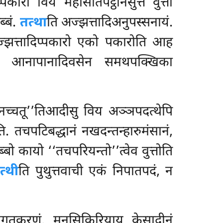
्पकारा विय महासतिपट्ठानसुत्ते वुत्ता
्बं.
तत्था
ति अज्झत्तादिअनुपस्सनायं.
 अज्झत्तादिप्पकारो एको पकारोति आह
 हि आनापानादिवसेन समथपक्खिका
नच्चतू’’तिआदीसु विय अञ्ञपदत्थेपि
ि. तचपटिबद्धानं नखदन्तन्हारुमंसानं,
सब्बो कायो
‘‘तचपरियन्तो’’त्वेव वुत्तोति
त्थी
ति पुथुत्तवाची एकं निपातपदं, न
ुग्गतकरणं, मनसिकिरियाय केसादीनं