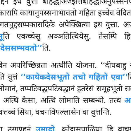
द्देन इध वुत्ता बहिद्धाअज्झत्तबहिद्धाअनुपस्सनप
ारापि कायानुपस्सनाभावतो गहिता इच्चेव वेदितब
गतचुद्दसप्पकारादिके अपेक्खित्वा इध वुत्ता.
ू
ति एकच्चेसु अञ्ञतित्थियेसु. तेसम्पि
देससम्भवतो’’
ति.
ेन अपरिच्छिन्नता अत्थीति योजना. ‘‘दीघबाहु 
 वुत्तं
‘‘कायेकदेसभूतो तचो गहितो एवा’’
त
लोमानं, तप्पटिबद्धपटिबद्धानं इतरेसं समूहभूतो 
अत्थि केसा, अत्थि लोमाति सम्बन्धो. तत्थ
अ
त्तब्बं सिया, वचनविपल्लासेन वा वुत्तन्ति.
ना उग्गण्हनं
उग्गहो
. कोट्ठासपाळिया हि वाच