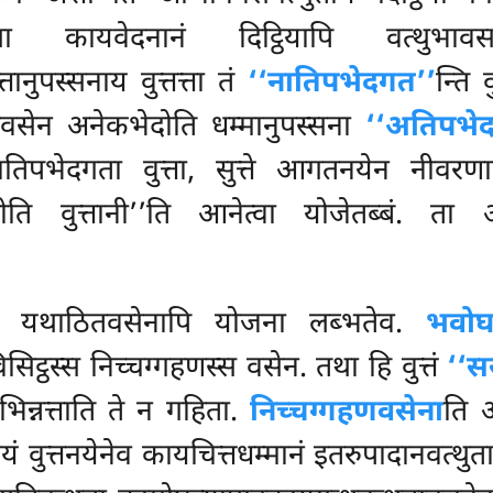
तथा कायवेदनानं दिट्ठियापि वत्थुभ
ानुपस्सनाय वुत्तत्ता तं
‘‘नातिपभेदगत’’
न्ति व
दिवसेन अनेकभेदोति धम्मानुपस्सना
‘‘अतिपभेद
ातिपभेदगता वुत्ता, सुत्ते आगतनयेन नीवरणा
्गोति
वुत्तानी’’ति आनेत्वा योजेतब्बं. त
’ति यथाठितवसेनापि योजना लब्भतेव.
भवोघ
सिट्ठस्स निच्चग्गहणस्स वसेन. तथा हि वुत्तं
‘‘स
न्नत्ताति ते न गहिता.
निच्चग्गहणवसेना
ति
अ
ुत्तनयेनेव कायचित्तधम्मानं इतरुपादानवत्थुता ग