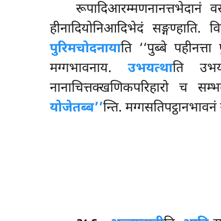
रूपादिआरम्मणनानत्तभेदानं व
हीनादियोनिआदिभेदं सङ्गण्हाति. वि
पुरिमचोदनाया
ति ‘‘पुब्बे पहीनत्त
मग्गभावनाय.
उभयत्था
ति उभ
नानाचित्तक्खणिकपरिहारो च सम्भ
योजेतब्ब’’
न्ति. मग्गसतिपट्ठानभावनं स