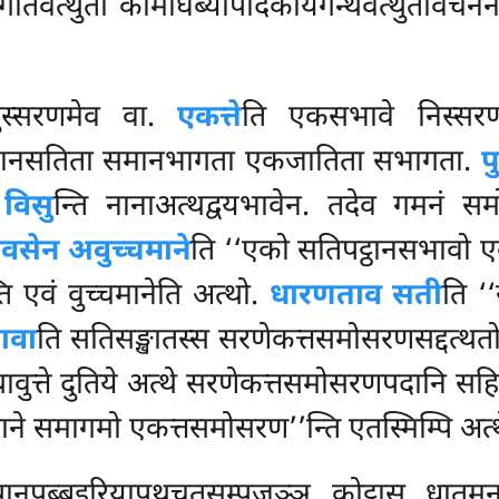
तिवत्थुता कामोघब्यापादकायगन्थवत्थुतावचनेन 
ुस्सरणमेव वा.
एकत्ते
ति एकसभावे निस्सर
्यानसतिता समानभागता एकजातिता सभागता.
प
.
विसु
न्ति नानाअत्थद्वयभावेन. तदेव गमनं सम
थवसेन अवुच्चमाने
ति ‘‘एको सतिपट्ठानसभावो एकत
 एवं वुच्चमानेति अत्थो.
धारणताव सती
ति ‘
भावा
ति सतिसङ्खातस्स सरणेकत्तसमोसरणसद्दत्थ
ावुत्ते दुतिये अत्थे सरणेकत्तसमोसरणपदानि सह
्बाने समागमो एकत्तसमोसरण’’न्ति एतस्मिम्पि अ
ानपब्बइरियापथचतुसम्पजञ्ञ कोट्ठास धातुम