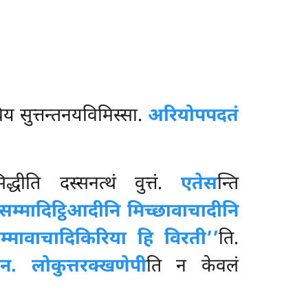
विय सुत्तन्तनयविमिस्सा.
अरियोपपदतं
द्धीति दस्सनत्थं वुत्तं.
एतेस
न्ति
सम्मादिट्ठिआदीनि मिच्छावाचादीनि
म्मावाचादिकिरिया हि विरती’’
ति.
ेन. लोकुत्तरक्खणेपी
ति न केवलं