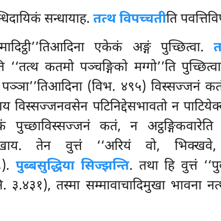
्धिदायिकं सन्धायाह.
तत्थ विपच्चती
ति पवत्तिव
ादिट्ठी’’तिआदिना एकेकं अङ्गं पुच्छित्वा.
त
ि ‘‘तत्थ कतमो पञ्चङ्गिको मग्गो’’ति पुच्छित्व
ा पञ्ञा’’तिआदिना (विभ. ४९५) विस्सज्जनं कत
विस्सज्जनवसेन पटिनिद्देसभावतो न पाटियेक्कं
्कं पुच्छाविस्सज्जनं कतं, न अट्ठङ्गिकवारे
ुखाय. तेन वुत्तं ‘‘अरियं वो, भिक्खवे, स
८).
पुब्बसुद्धिया सिज्झन्ति
. तथा हि वुत्तं ‘‘
ि. ३.४३१), तस्मा सम्मावाचादिमुखा भावना नत