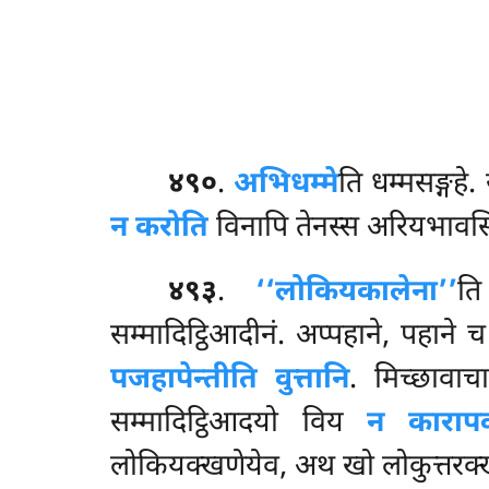
४९०
.
अभिधम्मे
ति
धम्मसङ्गहे.
न करोति
विनापि तेनस्स अरियभावसिद
४९३
.
‘‘लोकियकालेना’’
ति
सम्मादिट्ठिआदीनं. अप्पहाने, पहान
पजहापेन्तीति वुत्तानि
. मिच्छावाचा
सम्मादिट्ठिआदयो विय
न कारापक
लोकियक्खणेयेव, अथ खो लोकुत्तरक्