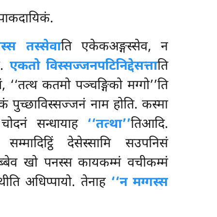
िपाकदायिकं.
स्स तस्सेवा
ति एकेकअङ्गस्सेव, न
ा.
एकतो विस्सज्जनपटिनिद्देसत्ता
ति
ं, ‘‘तत्थ कतमो पञ्चङ्गिको
मग्गो’’ति
 पुच्छाविस्सज्जनं नाम होति. कस्मा
ति चोदनं सन्धायाह
‘‘तत्था’’
तिआदि.
म्मादिट्ठिं देसेस्सामि सउपनिसं
पुब्बेव खो पनस्स कायकम्मं वचीकम्मं
्थीति अधिप्पायो. तेनाह
‘‘न मग्गस्स