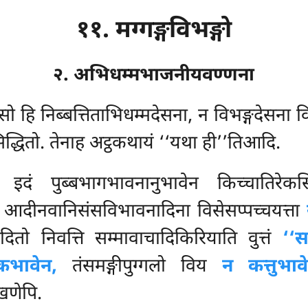
११. मग्गङ्गविभङ्गो
२. अभिधम्मभाजनीयवण्णना
 सो हि निब्बत्तिताभिधम्मदेसना, न विभङ्गदेसना 
्धितो. तेनाह अट्ठकथायं ‘‘यथा ही’’तिआदि.
 इदं पुब्बभागभावनानुभावेन किच्चातिरेकसि
े च आदीनवानिसंसविभावनादिना विसेसप्पच्चयत्ता
दितो निवत्ति सम्मावाचादिकिरियाति वुत्तं
‘‘स
भावेन,
तंसमङ्गीपुग्गलो विय
न कत्तुभाव
खणेपि.