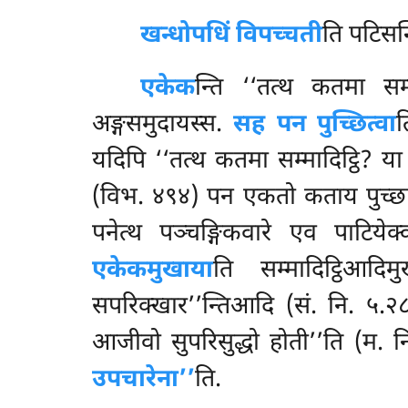
खन्धोपधिं विपच्चती
ति पटिसन
एकेक
न्ति ‘‘तत्थ कतमा सम्म
अङ्गसमुदायस्स.
सह पन पुच्छित्वा
त
यदिपि ‘‘तत्थ कतमा सम्मादिट्ठि? य
(विभ. ४९४) पन एकतो कताय पुच्छाय 
पनेत्थ पञ्चङ्गिकवारे एव पाटियेक
एकेकमुखाया
ति सम्मादिट्ठिआदिम
सपरिक्खार’’न्तिआदि
(सं. नि. ५.२
आजीवो सुपरिसुद्धो होती’’ति (म. न
उपचारेना’’
ति.