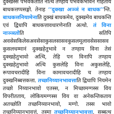
दुक्खस्स पभवकताति नत्थि तण्हाय पभवकभावेन गहिताय
बाधकत्तप्पसङ्गो. तेनाह
‘‘दुक्खा अञ्ञं न बाधक’’
न्ति.
बाधकत्तनियामेना
ति दुक्खं बाधकमेव, दुक्खमेव बाधकन्ति
एवं द्विधापि बाधकत्तावधारणेनाति अत्थो.
तं विना
नाञ्ञतो
ति सतिपि
अवसेसकिलेसअवसेसाकुसलसासवकुसलमूलावसेससासव
कुसलधम्मानं दुक्खहेतुभावे न तण्हाय विना तेसं
दुक्खहेतुभावो अत्थि, तेहि पन विनापि तण्हाय
दुक्खहेतुभावो अत्थि कुसलेहि विना अकुसलेहि,
रूपावचरादीहि विना कामावचरादीहि च तण्हाय
दुक्खनिब्बत्तकत्ता.
तच्छनिय्यानभावत्ता
ति द्विधापि नियमेन
तच्छो निय्यानभावो एतस्स, न मिच्छामग्गस्स विय
विपरीतताय, लोकियमग्गस्स विय वा अनेकन्तिकताय
अतच्छोति तच्छनिय्यानभावो, मग्गो. तस्स भावो
तच्छनिय्यानभावत्तं, तस्मा
तच्छनिय्यानभावत्ता
. सब्बत्थ