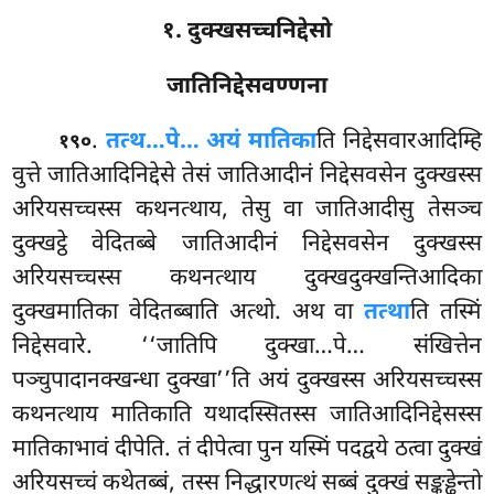
१. दुक्खसच्चनिद्देसो
जातिनिद्देसवण्णना
.
तत्थ
…पे… अयं मातिका
ति निद्देसवारआदिम्हि
१९०
वुत्ते जातिआदिनिद्देसे तेसं जातिआदीनं निद्देसवसेन दुक्खस्स
अरियसच्चस्स कथनत्थाय, तेसु वा जातिआदीसु तेसञ्च
दुक्खट्ठे वेदितब्बे जातिआदीनं निद्देसवसेन दुक्खस्स
अरियसच्चस्स कथनत्थाय दुक्खदुक्खन्तिआदिका
दुक्खमातिका वेदितब्बाति अत्थो. अथ वा
तत्था
ति तस्मिं
निद्देसवारे. ‘‘जातिपि दुक्खा…पे… संखित्तेन
पञ्चुपादानक्खन्धा दुक्खा’’ति अयं दुक्खस्स अरियसच्चस्स
कथनत्थाय मातिकाति यथादस्सितस्स जातिआदिनिद्देसस्स
मातिकाभावं
दीपेति. तं दीपेत्वा पुन यस्मिं पदद्वये ठत्वा दुक्खं
अरियसच्चं कथेतब्बं, तस्स निद्धारणत्थं सब्बं दुक्खं सङ्कड्ढेन्तो