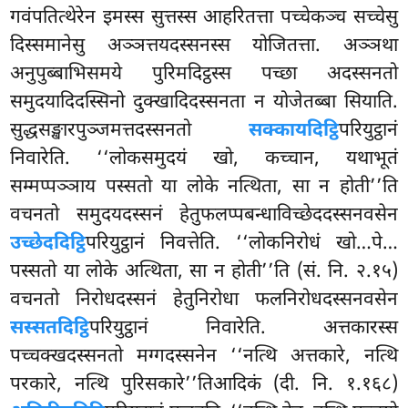
गवंपतित्थेरेन इमस्स सुत्तस्स आहरितत्ता पच्चेकञ्च सच्चेसु
दिस्समानेसु अञ्ञत्तयदस्सनस्स योजितत्ता. अञ्ञथा
अनुपुब्बाभिसमये पुरिमदिट्ठस्स पच्छा अदस्सनतो
समुदयादिदस्सिनो दुक्खादिदस्सनता न योजेतब्बा सियाति.
सुद्धसङ्खारपुञ्जमत्तदस्सनतो
सक्कायदिट्ठि
परियुट्ठानं
निवारेति. ‘‘लोकसमुदयं खो, कच्चान, यथाभूतं
सम्मप्पञ्ञाय पस्सतो या लोके नत्थिता, सा न होती’’ति
वचनतो समुदयदस्सनं हेतुफलप्पबन्धाविच्छेददस्सनवसेन
उच्छेददिट्ठि
परियुट्ठानं निवत्तेति. ‘‘लोकनिरोधं खो…पे…
पस्सतो या लोके अत्थिता, सा न होती’’ति (सं. नि. २.१५)
वचनतो निरोधदस्सनं हेतुनिरोधा फलनिरोधदस्सनवसेन
सस्सतदिट्ठि
परियुट्ठानं निवारेति. अत्तकारस्स
पच्चक्खदस्सनतो मग्गदस्सनेन ‘‘नत्थि अत्तकारे, नत्थि
परकारे, नत्थि पुरिसकारे’’तिआदिकं (दी. नि. १.१६८)