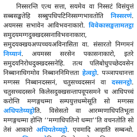
निस्सरन्ति
एत्थ सत्ता, सयमेव वा निस्सटं विसंयुत्तं
सब्बसङ्खतेहि सब्बुपधिपटिनिस्सग्गभावतोति
निस्सरणं
.
अयमस्स सभावेन आविभवनाकारो.
विवेकासङ्खतामतट्ठा
समुदयमग्गदुक्खदस्सनाविभवनाकारा,
समुदयक्खयअप्पच्चयअविनासिता वा. संसारतो निग्गमनं
निय्यानं
. अयमस्स सरसेन पकासनाकारो, इतरे
समुदयनिरोधदुक्खदस्सनेहि. तत्थ पलिबोधुपच्छेदवसेन
निब्बानाधिगमोव निब्बाननिमित्तता
हेत्वट्ठो
. पञ्ञापधानत्ता
मग्गस्स निब्बानदस्सनं, चतुसच्चदस्सनं वा
दस्सनट्ठो
.
चतुसच्चदस्सने किलेसदुक्खसन्तापवूपसमने च आधिपच्चं
करोन्ति मग्गङ्गधम्मा सम्पयुत्तधम्मेसूति सो मग्गस्स
अधिपतेय्यट्ठो
ति. विसेसतो वा आरम्मणाधिपतिभूता
मग्गङ्गधम्मा होन्ति ‘‘मग्गाधिपतिनो धम्मा’’ति वचनतोति सो
तेसं आकारो
अधिपतेय्यट्ठो
. एवमादि आहाति सम्बन्धो.