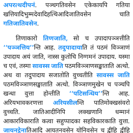
अपरत्थदीपनं
. पञ्चगतिवसेन एकेकायपि गतिया
खत्तियादिभुम्मदेवादिहत्थिआदिजातिवसेन चाति
गतिजातिवसेन
.
तिणाकारो
तिणजाति,
सो च उपादापञ्ञत्तीति
‘‘पञ्ञत्तिय’’
न्ति आह.
तदुपादाया
ति तं पठमं विञ्ञाणं
उपादाय अयं जाति, नास्स कुतोचि निग्गमनं उपादाय. यस्मा
च एवं, तस्मा
सावस्स जाति
पठमविञ्ञाणसङ्खाताति अत्थो.
अथ वा तदुपादाय सजातोति वुच्चतीति
सावस्स जाति
पठमविञ्ञाणसङ्खाताति अत्थो. विञ्ञाणमुखेन च पञ्चपि
खन्धा वुत्ता होन्तीति
‘‘पटिसन्धिय’’
न्ति आह.
अरियभावकरणत्ता
अरियसील
न्ति पातिमोक्खसंवरो
वुच्चति. जातिआदीनिपि लक्खणानि धम्मानं
आकारविकाराति कत्वा सहुप्पादका सहविकारकाति वुत्ता.
जायनट्ठेना
तिआदि आयतनवसेन योनिवसेन च द्वीहि द्वीहि