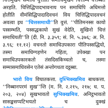
चित्तमुखेन समाधि
वुत्तोति समाधिमुखेन चित्तम्पि वत्तब्बतं
अरहति. चित्तिद्धिपादभावनाय पन समाधिपि अधिमत्तो
होतीति वीमंसिद्धिपादादिवचनं विय चित्तिद्धिपादवचनं
अवत्वा इध
‘‘चित्तसमाधी’’
ति वुत्तं. ‘‘पीतिमनस्स कायो
पस्सम्भति, पस्सद्धकायो सुखं वेदेति, सुखिनो चित्तं
समाधियती’’ति (दी. नि. ३.३५९; सं. नि. ५.३७६; अ. नि.
३.९६; ११.१२) वचनतो समाधिउपकारा पीतिपस्सद्धियो,
तस्मा समाधिग्गहणेन गहिता, उपेक्खा पन
समाधिउपकारकतो तंसदिसकिच्चतो च, तस्मा
सम्मासमाधिवसेन एतेसं अन्तोगधता दट्ठब्बा.
भारो विय
विघातकत्ता.
दुब्भिक्खमिव
बाधकत्ता.
‘‘निब्बानपरमं सुख’’न्ति (म. नि. २.२१५, २१७; ध. प.
२०३, २०४) सुखभावतो
सुभिक्खमिव
. अनिट्ठभावतो
सासङ्कसप्पटिभयतो च दुक्खं