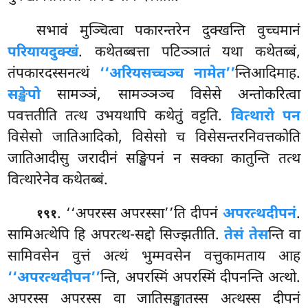
सभावं मुञ्चित्वा पकारन्तरेन दुक्खन्ति वुच्चमानं
परियायदुक्खं
. कथेतब्बत्ता पटिञ्ञातं यथा कथेतब्बं,
तंपकारदस्सनत्थं
‘‘अरियसच्चञ्च नामेत’’
न्तिआदिमाह.
सङ्खेपो
सामञ्ञं, सामञ्ञञ्च विसेसे अन्तोकरित्वा
पवत्ततीति तत्थ उभयथापि कथेतुं वट्टति.
वित्थारो पन
विसेसो जातिआदिको, विसेसो च विसेसन्तरनिवत्तकोति
जातिआदीसु जरादीनं सङ्खिपनं न सक्का कातुन्ति तत्थ
वित्थारेनेव कथेतब्बं.
. ‘‘अपरस्स
अपरस्सा’’ति दीपनं
अपरत्थदीपनं
.
१९१
सामिअत्थेपि हि अपरत्थ-सद्दो सिज्झतीति.
तेसं तेस
न्ति वा
सामिवसेन वुत्तं अत्थं भुम्मवसेन वत्तुकामताय आह
‘‘अपरत्थदीपन’’
न्ति, अपरस्मिं अपरस्मिं दीपनन्ति अत्थो.
अपरस्स अपरस्स वा जातिसङ्खातस्स अत्थस्स दीपनं