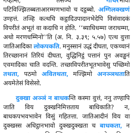
गय्हन्ति, तेसञ्च
गोचर
भावो
पटिविज्झितब्बताआरम्मणभावो च दट्ठब्बो.
अग्गिलक्खणं
उण्हत्तं. तञ्हि कत्थचि कट्ठादिउपादानभेदेपि विसंवादकं
विपरीतं अभूतं वा कदाचि न होति. ‘‘ब्याधिधम्मा जराधम्मा,
अथो मरणधम्मिनो’’ति (अ. नि. ३.३९; ५.५७) एत्थ वुत्ता
जातिआदिका
लोकपकति
. मनुस्सानं उद्धं दीघता, एकच्चानं
तिरच्छानानं तिरियं दीघता, वुद्धिनिट्ठं पत्तानं पुन अवड्ढनं
एवमादिका चाति वदन्ति. तच्छाविपरीतभूतभावेसु पच्छिमो
तथता,
पठमो
अवितथता,
मज्झिमो
अनञ्ञथता
ति
अयमेतेसं विसेसो.
दुक्खा अञ्ञं न बाधक
न्ति कस्मा वुत्तं, ननु तण्हापि
जाति विय दुक्खनिमित्तताय बाधिकाति? न,
बाधकपभवभावेन विसुं गहितत्ता. जातिआदीनं विय वा
दुक्खस्स अधिट्ठानभावो दुक्खदुक्खता च
बाधकता,
न