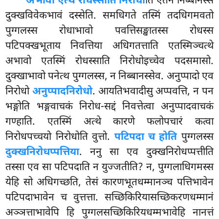
अभावो एत्थ रोधस्साति निरोधो
ति एतेन निब्बानस्स
दुक्खविवेकभावं दस्सेति. समधिगते तस्मिं तदधिगमवतो
पुग्गलस्स रोधाभावो पवत्तिसङ्खातस्स रोधस्स
पटिपक्खभूताय निवत्तिया अधिगतत्ताति एतस्मिञ्चत्थे
अभावो एतस्मिं रोधस्साति निरोधोइच्चेव पदसमासो.
दुक्खाभावो पनेत्थ पुग्गलस्स, न निब्बानस्सेव. अनुप्पादो एव
निरोधो
अनुप्पादनिरोधो
. आयतिभवादीसु अप्पवत्ति, न पन
भङ्गोति भङ्गवाचकं निरोध-सद्दं निवत्तेत्वा अनुप्पादवाचकं
गण्हाति. एतस्मिं अत्थे कारणे फलोपचारं कत्वा
निरोधपच्चयो निरोधोति वुत्तो.
पटिपदा च होति
पुग्गलस्स
दुक्खनिरोधप्पत्तिया
. ननु सा एव दुक्खनिरोधप्पत्तीति
तस्सा एव सा पटिपदाति न युज्जतीति? न, पुग्गलाधिगमस्स
येहि सो अधिगच्छति, तेसं
कारणभूतधम्मानञ्च पत्तिभावेन
पटिपदाभावेन च वुत्तत्ता. सच्छिकिरियासच्छिकरणधम्मानं
अञ्ञत्ताभावेपि हि पुग्गलसच्छिकिरियधम्मभावेहि नानत्तं