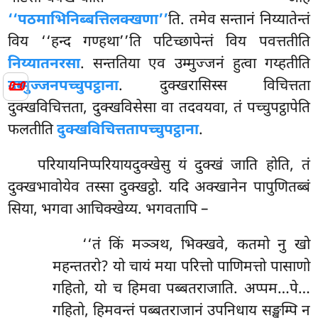
‘‘पठमाभिनिब्बत्तिलक्खणा’’
ति. तमेव सन्तानं निय्यातेन्तं
विय ‘‘हन्द गण्हथा’’ति पटिच्छापेन्तं विय पवत्ततीति
निय्यातनरसा
. सन्ततिया एव उम्मुज्जनं हुत्वा गय्हतीति
📜
उम्मुज्जनपच्चुपट्ठाना
. दुक्खरासिस्स विचित्तता
दुक्खविचित्तता, दुक्खविसेसा वा तदवयवा, तं पच्चुपट्ठापेति
फलतीति
दुक्खविचित्ततापच्चुपट्ठाना
.
परियायनिप्परियायदुक्खेसु
यं दुक्खं जाति होति, तं
दुक्खभावोयेव तस्सा दुक्खट्ठो. यदि अक्खानेन पापुणितब्बं
सिया, भगवा आचिक्खेय्य. भगवतापि –
‘‘तं किं मञ्ञथ, भिक्खवे, कतमो नु खो
महन्ततरो? यो चायं मया परित्तो पाणिमत्तो पासाणो
गहितो, यो च हिमवा पब्बतराजाति. अप्पम…पे…
गहितो, हिमवन्तं पब्बतराजानं उपनिधाय सङ्खम्पि न