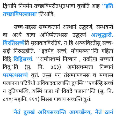
द्विधापि नियमेन तच्छाविपरीतभूतभावो वुत्तोति आह
‘‘इति
तच्छाविपल्लासा’’
तिआदि.
सच्च-सद्दस्स
सम्भवन्तानं अत्थानं उद्धरणं, सम्भवन्ते
वा अत्थे वत्वा अधिप्पेतत्थस्स उद्धरणं
अत्थुद्धारो.
विरतिसच्चे
ति मुसावादविरतियं. न हि अञ्ञविरतीसु सच्च-
सद्दो निरुळ्होति. ‘‘इदमेव सच्चं, मोघमञ्ञ’’न्ति गहिता
दिट्ठि
दिट्ठिसच्चं
. ‘‘अमोसधम्मं निब्बानं
, तदरिया सच्चतो
विदू’’ति (सु. नि. ७६३) अमोसधम्मत्ता निब्बानं
परमत्थसच्चं
वुत्तं. तस्स पन तंसम्पापकस्स च मग्गस्स
पजानना पटिवेधो अविवादकारणन्ति द्वयम्पि ‘‘एकञ्हि सच्चं
न दुतियमत्थि, यस्मिं पजा नो विवदे पजान’’न्ति (सु. नि.
८९०; महानि. ११९) मिस्सा गाथाय सच्चन्ति वुत्तं.
नेतं दुक्खं अरियसच्चन्ति आगच्छेय्य, नेतं ठानं