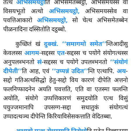
तत्थ
अभिसमयट्ठो
ति अभिसमेतब्बट्ठो, अभिसमयस्स वा
विसयभूतो अत्थो
अभिसमयट्ठो,
अभिसमयस्सेव वा
पवत्तिआकारो
अभिसमयट्ठो,
सो चेत्थ अभिसमेतब्बेन
पीळनादिना दस्सितोति दट्ठब्बो.
कुच्छितं खं
दुक्खं. ‘‘समागमो समेत’’
न्तिआदीसु
केवलस्स
आगम
-सद्दस्स
एत
-सद्दस्स च पयोगे संयोगत्थस्स
अनुपलब्भनतो
सं
-सद्दस्स च पयोगे उपलब्भनतो
‘‘संयोगं
दीपेती’’
ति आह, एवं
‘‘उप्पन्नं उदित’’
न्ति एत्थापि.
अय
-
सद्दो गतिअत्थसिद्धो हेतु-सद्दो विय कारणं दीपेति अत्तनो
फलनिप्फादनेन अयति पवत्तति, एति वा एतस्मा फलन्ति
अयोति, संयोगे उप्पत्तिकारणं समुदयोति एत्थ विसुं
पयुज्जमानापि उपसग्ग-सद्दा सधातुकं संयोगत्थं
उप्पादत्थञ्च दीपेन्ति किरियाविसेसकत्ताति वेदितब्बा.