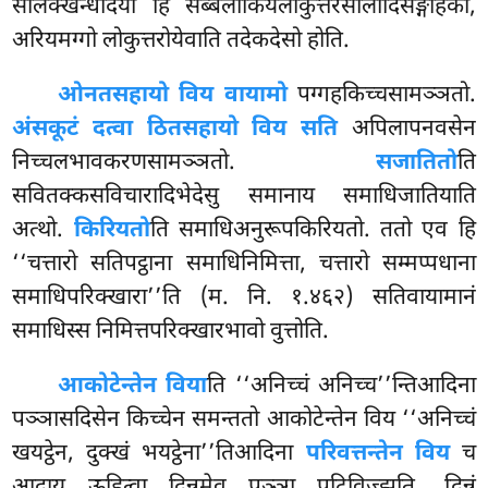
सीलक्खन्धादयो हि सब्बलोकियलोकुत्तरसीलादिसङ्गाहका,
अरियमग्गो लोकुत्तरोयेवाति तदेकदेसो होति.
ओनतसहायो विय वायामो
पग्गहकिच्चसामञ्ञतो.
अंसकूटं दत्वा ठितसहायो विय सति
अपिलापनवसेन
निच्चलभावकरणसामञ्ञतो.
सजातितो
ति
सवितक्कसविचारादिभेदेसु समानाय समाधिजातियाति
अत्थो.
किरियतो
ति समाधिअनुरूपकिरियतो. ततो एव हि
‘‘चत्तारो सतिपट्ठाना समाधिनिमित्ता, चत्तारो सम्मप्पधाना
समाधिपरिक्खारा’’ति (म. नि. १.४६२) सतिवायामानं
समाधिस्स निमित्तपरिक्खारभावो वुत्तोति.
आकोटेन्तेन विया
ति ‘‘अनिच्चं अनिच्च’’न्तिआदिना
पञ्ञासदिसेन किच्चेन समन्ततो आकोटेन्तेन विय ‘‘अनिच्चं
खयट्ठेन, दुक्खं भयट्ठेना’’तिआदिना
परिवत्तन्तेन विय
च