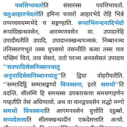
पवत्तिभावतो
ति संसारस्स पवत्तिभावतो.
चतुआहारभेदतो
ति इमिना चत्तारो आहारभेदे तेहि भिन्ने
तप्पच्चयधम्मभेदे च सङ्गण्हाति.
रूपाभिनन्दनादिभेदो
रूपादिखन्धवसेन, आरम्मणवसेन वा. उपादानेहि
उपादीयतीति उपादि, उपादानक्खन्धपञ्चकं. निब्बानञ्च
तंनिस्सरणभूतं तस्स वूपसमो तंसन्तीति कत्वा तस्स याव
पच्छिमं चित्तं, ताव सेसतं, ततो परञ्च अनवसेसतं उपादाय
‘‘सउपादिसेसनिब्बानधातु
अनुपादिसेसनिब्बानधातू’’
ति द्विधा वोहरीयतीति.
‘‘सम्मादिट्ठि सम्मासङ्कप्पो
विपस्सना,
इतरे
समथो’’
ति
वदन्ति. सीलम्पि हि समथस्स उपकारकत्ता समथग्गहणेन
गय्हतीति तेसं अधिप्पायो. अथ वा यानद्वयवसेन लद्धो मग्गो
समथो विपस्सना
ति आगमनवसेन वुत्तोति दट्ठब्बो.
सप्पदेसत्ता
ति सीलक्खन्धादीनं एकदेसत्ताति अत्थो.