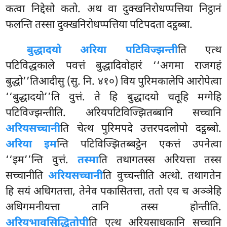
कत्वा निद्देसो
कतो. अथ वा दुक्खनिरोधप्पत्तिया निट्ठानं
फलन्ति तस्सा दुक्खनिरोधप्पत्तिया पटिपदता दट्ठब्बा.
बुद्धादयो अरिया पटिविज्झन्ती
ति एत्थ
पटिविद्धकाले पवत्तं बुद्धादिवोहारं ‘‘अगमा राजगहं
बुद्धो’’तिआदीसु (सु. नि. ४१०) विय पुरिमकालेपि आरोपेत्वा
‘‘बुद्धादयो’’ति वुत्तं. ते हि बुद्धादयो चतूहि मग्गेहि
पटिविज्झन्तीति. अरियपटिविज्झितब्बानि सच्चानि
अरियसच्चानी
ति चेत्थ पुरिमपदे उत्तरपदलोपो दट्ठब्बो.
अरिया इम
न्ति पटिविज्झितब्बट्ठेन एकत्तं उपनेत्वा
‘‘इम’’न्ति वुत्तं.
तस्मा
ति तथागतस्स अरियत्ता तस्स
सच्चानीति
अरियसच्चानी
ति वुच्चन्तीति अत्थो. तथागतेन
हि सयं अधिगतत्ता, तेनेव पकासितत्ता, ततो एव च अञ्ञेहि
अधिगमनीयत्ता तानि तस्स होन्तीति.
अरियभावसिद्धितोपी
ति एत्थ अरियसाधकानि सच्चानि