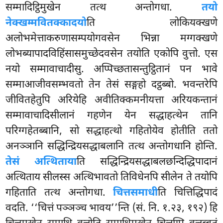
सम्मादिट्ठिमुखेन तत्थ अन्तोगधा.
तयो
नेक्खम्मवितक्कादयो
ति लोकियक्खणे
अलोभमेत्ताकरुणासम्पयोगवसेन भिन्ना मग्गक्खणे
लोभब्यापादविहिंसासमुच्छेदवसेन तयोति एकोपि वुत्तो. एस
नयो सम्मावाचादीसु. अप्पिच्छतासन्तुट्ठितानं पन भावे
सम्माआजीवसम्भवतो तेन तेसं सङ्गहो दट्ठब्बो. भवन्तरेपि
जीवितहेतुपि अरियेहि अवीतिक्कमनीयत्ता अरियकन्तानं
सम्मावाचादिसीलानं गहणेन येन सद्धाहत्थेन तानि
परिग्गहेतब्बानि, सो सद्धाहत्थो गहितोयेव होतीति ततो
अनञ्ञानि सद्धिन्द्रियसद्धाबलानि तत्थ अन्तोगधानि होन्ति.
तेसं अत्थिताया
ति सद्धिन्द्रियसद्धाबलछन्दिद्धिपादानं
अत्थिताय सीलस्स अत्थिभावतो तिविधेनपि सीलेन ते तयोपि
गहिताति तत्थ अन्तोगधा.
चित्तसमाधी
ति चित्तिद्धिपादं
वदति. ‘‘चित्तं पञ्ञञ्च भावय’’न्ति (सं. नि. १.२३, १९२) हि