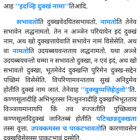
आह
‘‘इदञ्हि दुक्खं नामा’’
तिआदि.
सभावतो
ति दुक्खवेदयितसभावतो.
नामतो
ति तेनेव
सभावेन लद्धनामतो. तेन न अञ्ञेन परियायेन इदं दुक्खं
नाम, अथ खो दुक्खत्तायेवाति सभावेन नामं विसेसेति. अथ
वा
नामतो
ति उदयब्बयवन्तताय लद्धनामतो. यथा अञ्ञे
उदयब्बयवन्तो धम्मा न सभावतो दुक्खा, न एवं इदं, अथ खो
सभावतो दुक्खा, भूतमेवेदं दुक्खन्ति पुरिमेन दुक्ख-सद्देन
पच्छिमं विसेसेति. विपरिणामवन्तताय सुखं अनिट्ठमेव
होतीति दुक्खं नाम जातं. तेनेवाह
‘‘दुक्खुप्पत्तिहेतुतो’’
ति.
कण्णसूलादीहि अभिभूतस्स नित्थुननादीहि दुक्खाभिभूतताय
विञ्ञायमानायपि किं तव रुज्जतीति पुच्छित्वाव
कण्णसूलादिदुक्खं जानितब्बं होतीति
पटिच्छन्नदुक्खता
तस्स वुत्ता.
उपक्कमस्स च पाकटभावतो
ति कारणावसेन
दुक्खविसेसस्स पाकटभावं दस्सेति.