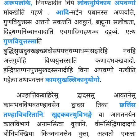
अरूपलोके,
निगण्ठादीनं विय
लोकथुपिकाय अपवग्गो
मोक्खोति गहणं
.
आदि
-सद्देन पधानस्स अप्पवत्ति,
गुणवियुत्तस्स अत्तनो सकत्तनि अवट्ठानं, ब्रह्मुना सलोकता,
दिट्ठधम्मनिब्बानवादाति एवमादिग्गहणञ्च दट्ठब्बं. एत्थ
गुणवियुत्तस्सा
ति
बुद्धिसुखदुक्खइच्छादोसपयत्तधम्माधम्मसङ्खारेहि नवहि
अत्तगुणेहि विप्पयुत्तस्साति कणादभक्खवादो.
इन्द्रियतप्पनपुत्तमुखदस्सनादीहि विना अपवग्गो नत्थीति
गहेत्वा तथापवत्तनं
कामसुखल्लिकानुयोगो
.
अज्झत्तिकबाहिरेसु द्वादससु आयतनेसु
कामभवविभवतण्हावसेन द्वादस तिका
छत्तिंस
तण्हाविचरितानि
.
खुद्दकवत्थुविभङ्गे
वा आगतनयेन
कालविभागं अनामसित्वा वुत्तानि. वीमंसिद्धिपादादयो
बोधिपक्खिया किच्चनानत्तेन वुत्ता, अत्थतो एकत्ता