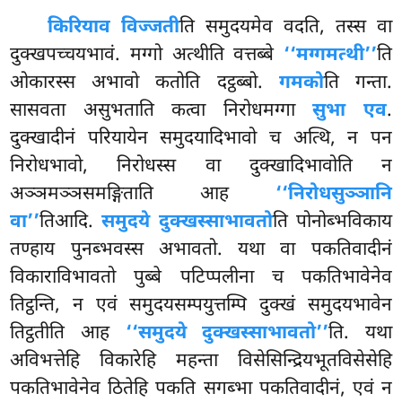
किरियाव विज्जती
ति समुदयमेव वदति, तस्स वा
दुक्खपच्चयभावं. मग्गो अत्थीति वत्तब्बे
‘‘मग्गमत्थी’’
ति
ओकारस्स अभावो कतोति दट्ठब्बो.
गमको
ति गन्ता.
सासवता असुभताति कत्वा निरोधमग्गा
सुभा एव
.
दुक्खादीनं परियायेन समुदयादिभावो च अत्थि, न पन
निरोधभावो, निरोधस्स वा दुक्खादिभावोति न
अञ्ञमञ्ञसमङ्गिताति आह
‘‘निरोधसुञ्ञानि
वा’’
तिआदि.
समुदये दुक्खस्साभावतो
ति पोनोब्भविकाय
तण्हाय पुनब्भवस्स अभावतो. यथा वा पकतिवादीनं
विकाराविभावतो पुब्बे पटिप्पलीना च पकतिभावेनेव
तिट्ठन्ति, न एवं
समुदयसम्पयुत्तम्पि दुक्खं समुदयभावेन
तिट्ठतीति आह
‘‘समुदये दुक्खस्साभावतो’’
ति. यथा
अविभत्तेहि विकारेहि महन्ता विसेसिन्द्रियभूतविसेसेहि
पकतिभावेनेव ठितेहि पकति सगब्भा पकतिवादीनं, एवं न