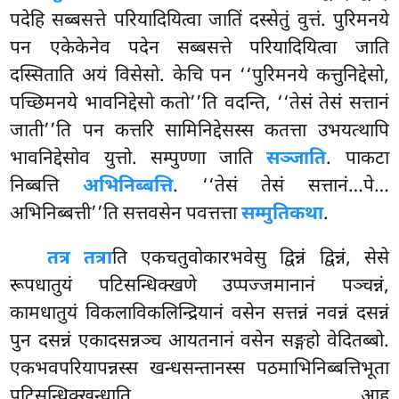
पदेहि सब्बसत्ते परियादियित्वा जातिं दस्सेतुं वुत्तं. पुरिमनये
पन एकेकेनेव पदेन सब्बसत्ते परियादियित्वा जाति
दस्सिताति अयं विसेसो. केचि पन ‘‘पुरिमनये कत्तुनिद्देसो,
पच्छिमनये भावनिद्देसो कतो’’ति वदन्ति, ‘‘तेसं तेसं सत्तानं
जाती’’ति पन कत्तरि सामिनिद्देसस्स कतत्ता उभयत्थापि
भावनिद्देसोव युत्तो. सम्पुण्णा जाति
सञ्जाति
. पाकटा
निब्बत्ति
अभिनिब्बत्ति
. ‘‘तेसं तेसं सत्तानं…पे…
अभिनिब्बत्ती’’ति सत्तवसेन पवत्तत्ता
सम्मुतिकथा
.
तत्र तत्रा
ति एकचतुवोकारभवेसु द्विन्नं द्विन्नं, सेसे
रूपधातुयं पटिसन्धिक्खणे उप्पज्जमानानं पञ्चन्नं,
कामधातुयं विकलाविकलिन्द्रियानं वसेन सत्तन्नं नवन्नं दसन्नं
पुन दसन्नं एकादसन्नञ्च आयतनानं वसेन सङ्गहो वेदितब्बो.
एकभवपरियापन्नस्स खन्धसन्तानस्स पठमाभिनिब्बत्तिभूता
पटिसन्धिक्खन्धाति आह