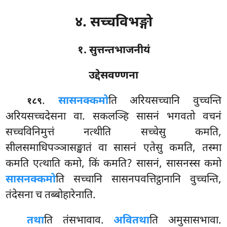
४. सच्चविभङ्गो
१. सुत्तन्तभाजनीयं
उद्देसवण्णना
.
सासनक्कमो
ति
अरियसच्चानि वुच्चन्ति
१८९
अरियसच्चदेसना वा. सकलञ्हि सासनं भगवतो वचनं
सच्चविनिमुत्तं नत्थीति सच्चेसु कमति,
सीलसमाधिपञ्ञासङ्खातं वा सासनं एतेसु कमति, तस्मा
कमति एत्थाति कमो, किं कमति? सासनं, सासनस्स कमो
सासनक्कमो
ति सच्चानि सासनपवत्तिट्ठानानि वुच्चन्ति,
तंदेसना च तब्बोहारेनाति.
तथा
ति तंसभावाव.
अवितथा
ति अमुसासभावा.