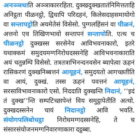
अनञ्ञथा
ति अञ्ञाकाररहिता. दुक्खदुक्खतातंनिमित्तताहि
अनिट्ठता पीळनट्ठो, द्विधापि परिदहनं, किलेसदाहसमायोगो
वा
सन्तापट्ठो
ति अयमेतेसं विसेसो. पुग्गलहिंसनं वा
पीळनं,
अत्तनो एव तिखिणभावो सन्तापनं
सन्तापो
ति. एत्थ च
पीळनट्ठो
दुक्खस्स सरसेनेव आविभवनाकारो, इतरे
यथाक्कमं समुदयमग्गनिरोधदस्सनेहि आविभवनाकाराति
अयं चतुन्नम्पि विसेसो. तत्रतत्राभिनन्दनवसेन ब्यापेत्वा ऊहनं
रासिकरणं दुक्खनिब्बत्तनं
आयूहनं,
समुदयतो आगच्छतीति
वा आयं, दुक्खं. तस्स ऊहनं पवत्तनं
आयूहनं,
सरसाविभावनाकारो एसो. निददाति दुक्खन्ति
निदानं,
‘‘इदं
तं दुक्ख’’न्ति सम्पटिच्छापेन्तं विय समुट्ठापेतीति अत्थो.
दुक्खदस्सनेन चायं
निदानट्ठो
आवि भवति.
संयोगपलिबोधट्ठा
निरोधमग्गदस्सनेहि, ते च
संसारसंयोजनमग्गनिवारणाकारा दट्ठब्बा.