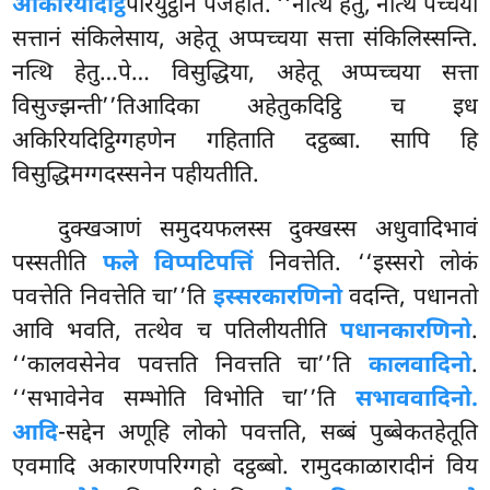
अकिरियदिट्ठि
परियुट्ठानं पजहति. ‘‘नत्थि हेतु, नत्थि पच्चयो
सत्तानं संकिलेसाय, अहेतू अप्पच्चया सत्ता संकिलिस्सन्ति.
नत्थि हेतु…पे… विसुद्धिया, अहेतू अप्पच्चया सत्ता
विसुज्झन्ती’’तिआदिका अहेतुकदिट्ठि च इध
अकिरियदिट्ठिग्गहणेन गहिताति दट्ठब्बा. सापि हि
विसुद्धिमग्गदस्सनेन पहीयतीति.
दुक्खञाणं
समुदयफलस्स दुक्खस्स अधुवादिभावं
पस्सतीति
फले विप्पटिपत्तिं
निवत्तेति. ‘‘इस्सरो लोकं
पवत्तेति निवत्तेति चा’’ति
इस्सरकारणिनो
वदन्ति, पधानतो
आवि भवति, तत्थेव च पतिलीयतीति
पधानकारणिनो
.
‘‘कालवसेनेव पवत्तति निवत्तति चा’’ति
कालवादिनो
.
‘‘सभावेनेव सम्भोति विभोति चा’’ति
सभाववादिनो.
आदि
-सद्देन अणूहि लोको पवत्तति, सब्बं पुब्बेकतहेतूति
एवमादि अकारणपरिग्गहो दट्ठब्बो. रामुदकाळारादीनं विय