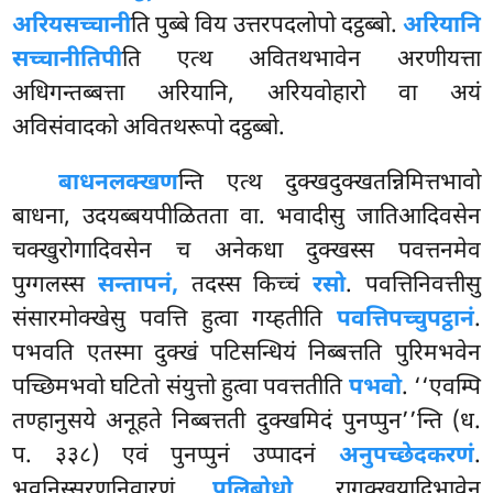
अरियसच्चानी
ति पुब्बे विय उत्तरपदलोपो दट्ठब्बो.
अरियानि
सच्चानीतिपी
ति एत्थ अवितथभावेन अरणीयत्ता
अधिगन्तब्बत्ता अरियानि, अरियवोहारो वा अयं
अविसंवादको अवितथरूपो दट्ठब्बो.
बाधनलक्खण
न्ति एत्थ दुक्खदुक्खतन्निमित्तभावो
बाधना, उदयब्बयपीळितता वा. भवादीसु जातिआदिवसेन
चक्खुरोगादिवसेन च अनेकधा दुक्खस्स पवत्तनमेव
पुग्गलस्स
सन्तापनं,
तदस्स किच्चं
रसो
. पवत्तिनिवत्तीसु
संसारमोक्खेसु पवत्ति हुत्वा गय्हतीति
पवत्तिपच्चुपट्ठानं
.
पभवति एतस्मा दुक्खं पटिसन्धियं निब्बत्तति पुरिमभवेन
पच्छिमभवो घटितो संयुत्तो हुत्वा पवत्ततीति
पभवो
. ‘‘एवम्पि
तण्हानुसये अनूहते निब्बत्तती दुक्खमिदं पुनप्पुन’’न्ति (ध.
प. ३३८) एवं पुनप्पुनं उप्पादनं
अनुपच्छेदकरणं
.
भवनिस्सरणनिवारणं
पलिबोधो
. रागक्खयादिभावेन