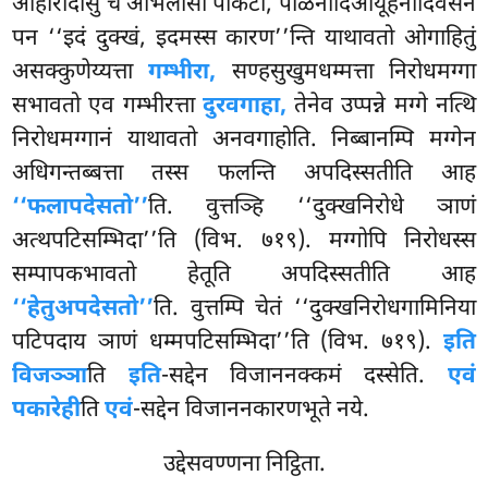
आहारादीसु च अभिलासो पाकटो, पीळनादिआयूहनादिवसेन
पन ‘‘इदं दुक्खं, इदमस्स कारण’’न्ति याथावतो ओगाहितुं
असक्कुणेय्यत्ता
गम्भीरा,
सण्हसुखुमधम्मत्ता निरोधमग्गा
सभावतो एव गम्भीरत्ता
दुरवगाहा,
तेनेव उप्पन्ने मग्गे नत्थि
निरोधमग्गानं याथावतो अनवगाहोति. निब्बानम्पि मग्गेन
अधिगन्तब्बत्ता तस्स फलन्ति अपदिस्सतीति आह
‘‘फलापदेसतो’’
ति. वुत्तञ्हि ‘‘दुक्खनिरोधे ञाणं
अत्थपटिसम्भिदा’’ति (विभ. ७१९). मग्गोपि निरोधस्स
सम्पापकभावतो हेतूति अपदिस्सतीति आह
‘‘हेतुअपदेसतो’’
ति. वुत्तम्पि चेतं ‘‘दुक्खनिरोधगामिनिया
पटिपदाय ञाणं धम्मपटिसम्भिदा’’ति (विभ. ७१९).
इति
विजञ्ञा
ति
इति
-सद्देन विजाननक्कमं दस्सेति.
एवं
पकारेही
ति
एवं
-सद्देन विजाननकारणभूते नये.
उद्देसवण्णना निट्ठिता.