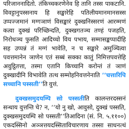
परिजाननादितो. तंकिच्चकरणेनेव हि तानि तस्स पाकटानि.
विवट्टानुपस्सनाय हि सङ्खारेहि पतिलीयमानमानसस्स
उप्पज्जमानं मग्गञाणं विसङ्खारं दुक्खनिस्सरणं आरम्मणं
कत्वा
दुक्खं परिच्छिन्दति, दुक्खगतञ्च तण्हं पजहति,
निरोधञ्च फुसति आदिच्चो विय पभाय, सम्मासङ्कप्पादीहि
सह उप्पन्नं तं मग्गं भावेति, न च सङ्खारे अमुञ्चित्वा
पवत्तमानेन ञाणेन एतं सब्बं सक्का कातुं निमित्तपवत्तेहि
अवुट्ठितत्ता, तस्मा एतानि किच्चानि करोन्तं तं ञाणं
दुक्खादीनि विभावेति तत्थ सम्मोहनिवत्तनेनाति
‘‘चत्तारिपि
सच्चानि पस्सती’’
ति वुत्तं.
दुक्खसमुदयम्पि सो पस्सती
ति कालन्तरदस्सनं
सन्धाय वुत्तन्ति चे? न, ‘‘यो नु खो, आवुसो, दुक्खं पस्सति,
दुक्खसमुदयम्पि सो पस्सती’’तिआदिना (सं. नि. ५.११००)
एकदस्सिनो अञ्ञत्तयदस्सिताविचारणाय तस्सा साधनत्थं