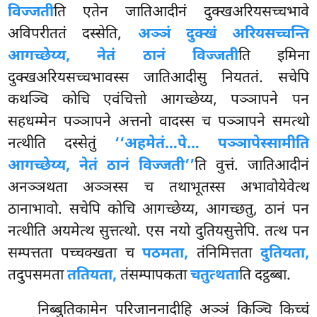
विज्जती
ति एतेन जातिआदीनं दुक्खअरियसच्चभावे
अविपरीततं दस्सेति,
अञ्ञं दुक्खं अरियसच्चन्ति
आगच्छेय्य, नेतं ठानं विज्जती
ति इमिना
दुक्खअरियसच्चभावस्स जातिआदीसु नियततं. सचेपि
कथञ्चि कोचि एवंचित्तो आगच्छेय्य, पञ्ञापने पन
सहधम्मेन पञ्ञापने अत्तनो वादस्स च पञ्ञापने समत्थो
नत्थीति दस्सेतुं
‘‘अहमेतं…पे… पञ्ञापेस्सामीति
आगच्छेय्य, नेतं ठानं विज्जती’’
ति वुत्तं. जातिआदीनं
अनञ्ञथता अञ्ञस्स च तथाभूतस्स अभावोयेवेत्थ
ठानाभावो. सचेपि कोचि आगच्छेय्य, आगच्छतु, ठानं पन
नत्थीति अयमेत्थ सुत्तत्थो. एस नयो दुतियसुत्तेपि. तत्थ पन
सम्पत्तता पच्चक्खता च
पठमता,
तंनिमित्तता
दुतियता,
तदुपसमता
ततियता,
तंसम्पापकता
चतुत्थता
ति दट्ठब्बा.
निब्बुतिकामेन परिजाननादीहि अञ्ञं किञ्चि किच्चं