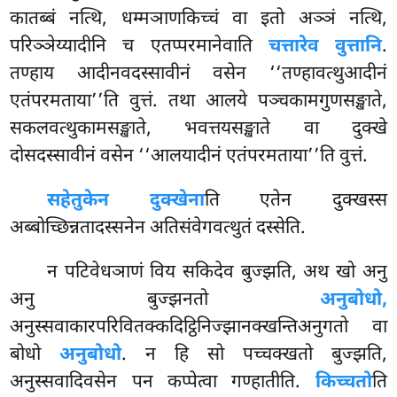
कातब्बं नत्थि, धम्मञाणकिच्चं वा इतो अञ्ञं नत्थि,
परिञ्ञेय्यादीनि च एतप्परमानेवाति
चत्तारेव वुत्तानि
.
तण्हाय आदीनवदस्सावीनं वसेन ‘‘तण्हावत्थुआदीनं
एतंपरमताया’’ति वुत्तं. तथा आलये पञ्चकामगुणसङ्खाते,
सकलवत्थुकामसङ्खाते, भवत्तयसङ्खाते वा दुक्खे
दोसदस्सावीनं वसेन ‘‘आलयादीनं एतंपरमताया’’ति वुत्तं.
सहेतुकेन दुक्खेना
ति एतेन दुक्खस्स
अब्बोच्छिन्नतादस्सनेन अतिसंवेगवत्थुतं दस्सेति.
न
पटिवेधञाणं विय सकिदेव बुज्झति, अथ खो अनु
अनु बुज्झनतो
अनुबोधो,
अनुस्सवाकारपरिवितक्कदिट्ठिनिज्झानक्खन्तिअनुगतो वा
बोधो
अनुबोधो
. न हि सो पच्चक्खतो बुज्झति,
अनुस्सवादिवसेन पन कप्पेत्वा गण्हातीति.
किच्चतो
ति