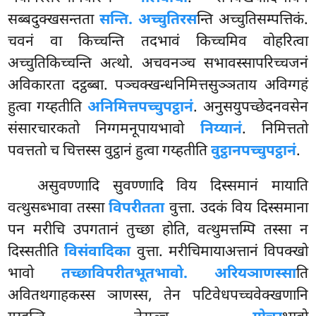
सब्बदुक्खसन्तता
सन्ति. अच्चुतिरस
न्ति अच्चुतिसम्पत्तिकं.
चवनं वा किच्चन्ति तदभावं किच्चमिव वोहरित्वा
अच्चुतिकिच्चन्ति अत्थो. अचवनञ्च सभावस्सापरिच्चजनं
अविकारता दट्ठब्बा. पञ्चक्खन्धनिमित्तसुञ्ञताय अविग्गहं
हुत्वा गय्हतीति
अनिमित्तपच्चुपट्ठानं
. अनुसयुपच्छेदनवसेन
संसारचारकतो निग्गमनूपायभावो
निय्यानं
. निमित्ततो
पवत्ततो च चित्तस्स वुट्ठानं हुत्वा गय्हतीति
वुट्ठानपच्चुपट्ठानं
.
असुवण्णादि
सुवण्णादि विय दिस्समानं मायाति
वत्थुसब्भावा तस्सा
विपरीतता
वुत्ता. उदकं विय दिस्समाना
पन मरीचि उपगतानं तुच्छा होति, वत्थुमत्तम्पि तस्सा न
दिस्सतीति
विसंवादिका
वुत्ता. मरीचिमायाअत्तानं विपक्खो
भावो
तच्छाविपरीतभूतभावो. अरियञाणस्सा
ति
अवितथगाहकस्स ञाणस्स, तेन पटिवेधपच्चवेक्खणानि