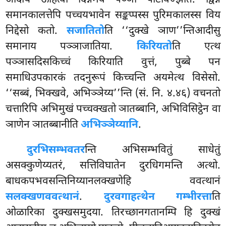
आदाय ऊहित्वा दिन्नमेव पञ्ञा पटिविज्झति. द्विन्नं
समानकालत्तेपि पच्चयभावेन सङ्कप्पस्स पुरिमकालस्स विय
निद्देसो कतो.
सजातितो
ति ‘‘दुक्खे ञाण’’न्तिआदीसु
समानाय पञ्ञाजातिया.
किरियतो
ति एत्थ
पञ्ञासदिसकिच्चं किरियाति वुत्तं, पुब्बे पन
समाधिउपकारकं तदनुरूपं किच्चन्ति अयमेत्थ विसेसो.
‘‘सब्बं, भिक्खवे, अभिञ्ञेय्य’’न्ति (सं. नि. ४.४६) वचनतो
चत्तारिपि अभिमुखं पच्चक्खतो ञातब्बानि, अभिविसिट्ठेन वा
ञाणेन ञातब्बानीति
अभिञ्ञेय्यानि
.
दुरभिसम्भवतर
न्ति अभिसम्भवितुं साधेतुं
असक्कुणेय्यतरं, सत्तिविघातेन दुरधिगमन्ति अत्थो.
बाधकपभवसन्तिनिय्यानलक्खणेहि ववत्थानं
सलक्खणववत्थानं
.
दुरवगाहत्थेन गम्भीरत्ता
ति
ओळारिका दुक्खसमुदया. तिरच्छानगतानम्पि हि दुक्खं