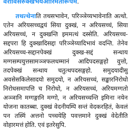
वेरीविसरुक्खभयओरिमतीरूपमं
.
तथत्थेना
ति तथसभावेन, परिञ्ञेय्यभावेनाति अत्थो.
एतेन अरियसच्चद्वयं सिया दुक्खं, न अरियसच्चं, सिया
अरियसच्चं, न दुक्खन्ति इममत्थं दस्सेति. अरियसच्च-
सद्दपरा हि दुक्खादिसद्दा परिञ्ञेय्यादिभावं वदन्ति. तेनेव
अरियसच्च-सद्दानपेक्खं दुक्ख-सद्दं सन्धाय
मग्गसम्पयुत्तसामञ्ञफलधम्मानं आदिपदसङ्गहो वुत्तो,
तदपेक्खं सन्धाय चतुत्थपदसङ्गहो. समुदयादीसु
अवसेसकिलेसादयो समुदयो, न अरियसच्चं, सङ्खारनिरोधो
निरोधसमापत्ति च निरोधो, न अरियसच्चं, अरियमग्गतो
अञ्ञानि मग्गङ्गानि मग्गो, न अरियसच्चन्ति इमिना नयेन
योजना कातब्बा. दुक्खं वेदनीयम्पि सन्तं वेदकरहितं, केवलं
पन तस्मिं अत्तनो पच्चयेहि पवत्तमाने दुक्खं वेदेतीति
वोहारमत्तं होति. एवं इतरेसुपि.