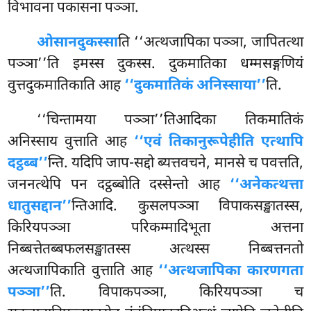
विभावना पकासना पञ्ञा.
ओसानदुकस्सा
ति ‘‘अत्थजापिका पञ्ञा, जापितत्था
पञ्ञा’’ति इमस्स दुकस्स. दुकमातिका धम्मसङ्गणियं
वुत्तदुकमातिकाति आह
‘‘दुकमातिकं अनिस्साया’’
ति.
‘‘चिन्तामया पञ्ञा’’तिआदिका तिकमातिकं
अनिस्साय वुत्ताति आह
‘‘एवं तिकानुरूपेहीति एत्थापि
दट्ठब्ब’’
न्ति. यदिपि जाप-सद्दो ब्यत्तवचने, मानसे च पवत्तति,
जननत्थेपि पन दट्ठब्बोति दस्सेन्तो आह
‘‘अनेकत्थत्ता
धातुसद्दान’’
न्तिआदि. कुसलपञ्ञा विपाकसङ्खातस्स,
किरियपञ्ञा परिकम्मादिभूता अत्तना
निब्बत्तेतब्बफलसङ्खातस्स अत्थस्स निब्बत्तनतो
अत्थजापिकाति वुत्ताति आह
‘‘अत्थजापिका कारणगता
पञ्ञा’’
ति. विपाकपञ्ञा, किरियपञ्ञा च