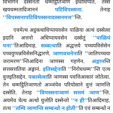
विभागेन दस्सनतो धम्मट्ठितिञाणं इधाधिप्पेतं. तस्स
खयधम्मतादिजाननं
पटिविपस्सना
. तेनाह
‘‘विपस्सनापटिविपस्सनादस्सनमत्त’’
न्ति.
एवमेत्थ अट्ठकथाधिप्पायवसेन पाळिया अत्थं दस्सेत्वा
इदानि अत्तनो अधिप्पायवसेन दस्सेतुं
‘‘पाळियं
पना’’
तिआदिमाह.
सब्बत्था
ति अद्धत्तये पच्चयविसेसेन
पच्चयुप्पन्नविसेसनिद्धारणे.
ञाणवचनेना
ति ‘‘जातिपच्चया
जरामरण’’न्तिआदिना ञाणस्स गहणेन.
अङ्गान
न्ति
सत्तसत्ततिया अङ्गानं.
इतिसद्देना
ति ‘‘निरोधधम्म’’न्ति एत्थ
वुत्तइतिसद्देन.
पकासेत्वा
ति ञाणस्स पवत्तिआकारं जोतेत्वा.
तेन धम्मट्ठितिञाणतो अञ्ञंयेव परियोसाने वुत्तं ञाणन्ति
दस्सेति. तेनाह
‘‘विपस्सनाञाणं सत्तमं ञाण’’
न्ति.
अयमेव चेत्थ अत्थो युत्तोति दस्सेन्तो
‘‘न ही’’
तिआदिमाह.
तत्थ
‘‘तम्पि ञाणन्ति सम्बन्धो न होती’’
ति एवं सम्बन्धो न