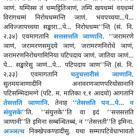
ञाणं. यम्पिस्स तं धम्मट्ठितिञाणं, तम्पि खयधम्मं वयधम्मं
विरागधम्मं निरोधधम्मन्ति ञाणं. भवपच्चया…पे…
अविज्जापच्चया सङ्खारा…पे… निरोधधम्म’’न्ति (सं. नि.
२.३४) एवमागतानि
सत्तसत्तति ञाणानि
. ‘‘जरामरणे
ञाणं, जरामरणसमुदये ञाणं, जरामरणनिरोधे ञाणं,
जरामरणनिरोधगामिनिया पटिपदाय ञाणं. जातिया ञाणं…
पे… सङ्खारेसु ञाणं…पे… पटिपदाय ञाण’’न्ति (सं. नि.
२.३३) एवमागतानि
चतुचत्तारीसं ञाणानि
.
सुतमयञाणादीनि अनावरणञाणपरियोसानानि
पटिसम्भिदामग्गे (पटि. म. मातिका १.१ आदयो) आगतानि
तेसत्तति ञाणानि
. तेनाह
‘‘तेसत्तति पन…पे… न
संयुत्तके’’
ति. ‘‘संयुत्तके’’ति वा इदं ‘‘सत्तसत्तति
ञाणानी’’ति इमिना सम्बन्धितब्बं, न ‘‘तेसत्तती’’ति इमिना.
अञ्ञत्थ
निक्खेपकण्डादीसु. यथा सम्मापटिवेधाभावतो