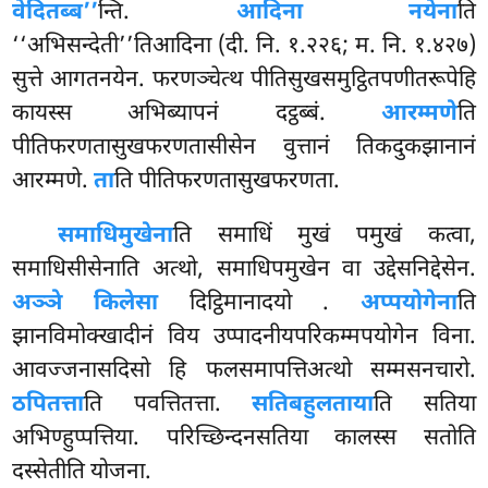
वेदितब्ब’’
न्ति.
आदिना नयेना
ति
‘‘अभिसन्देती’’तिआदिना (दी. नि. १.२२६; म. नि. १.४२७)
सुत्ते आगतनयेन. फरणञ्चेत्थ पीतिसुखसमुट्ठितपणीतरूपेहि
कायस्स अभिब्यापनं दट्ठब्बं.
आरम्मणे
ति
पीतिफरणतासुखफरणतासीसेन वुत्तानं तिकदुकझानानं
आरम्मणे.
ता
ति पीतिफरणतासुखफरणता.
समाधिमुखेना
ति
समाधिं मुखं पमुखं कत्वा,
समाधिसीसेनाति अत्थो, समाधिपमुखेन वा उद्देसनिद्देसेन.
अञ्ञे किलेसा
दिट्ठिमानादयो
.
अप्पयोगेना
ति
झानविमोक्खादीनं विय उप्पादनीयपरिकम्मपयोगेन विना.
आवज्जनासदिसो हि फलसमापत्तिअत्थो सम्मसनचारो.
ठपितत्ता
ति पवत्तितत्ता.
सतिबहुलताया
ति सतिया
अभिण्हुप्पत्तिया. परिच्छिन्दनसतिया कालस्स सतोति
दस्सेतीति योजना.