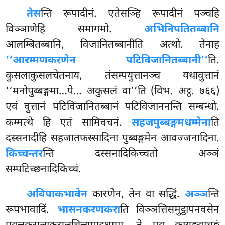
तेस
न्ति रूपादीनं. एतेसञ्हि रूपादीनं पञ्चहि
विञ्ञाणेहि समागमो.
अभिनिपतितब्बानि
आलम्बितब्बानि, विजानितब्बानीति अत्थो. तेनाह
‘‘आरम्मणकरणेन पटिविजानितब्बानी’’
ति.
कुसलाकुसलचेतनाय, तंसम्पयुत्तानञ्च यथावुत्तानं
‘‘मनोपुब्बङ्गमा…पे… अकुसलं वा’’ति (विभ. अट्ठ. ७६६)
एवं वुत्तानं पटिविजानितब्बानं पटिविजाननन्ति सम्बन्धो.
कम्मत्थे हि एतं सामिवचनं.
सहजपुब्बङ्गमधम्मेना
ति
दस्सनादीहि सहजातफस्सादिना पुब्बङ्गमेन आवज्जनादिना.
किच्चन्तर
न्ति दस्सनादिकिच्चतो अञ्ञं
सम्पटिच्छनादिकिच्चं.
अविपाकभावेन
कारणेन, तेन वा सद्धिं.
अञ्ञ
न्ति
रूपभावादिं.
भासनकरणकरा
ति विञ्ञत्तिसमुट्ठापनवसेन