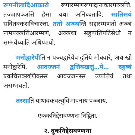
रूपनीलादिआकारो
रूपारम्मणरूपादानाकारपञ्ञत्ति.
तज्जापञ्ञत्ति हेसा यथा अनिच्चतादि.
सातिसयं
सवितक्कसविचारत्ता.
ततो अञ्ञ
न्ति सद्दारम्मणतो अञ्ञं
नामपञ्ञत्तिआरम्मणं, अञ्ञथा सहुप्पत्तिपटिसेधो न
सम्भवेय्याति अधिप्पायो.
मनोद्वारेपी
ति न पञ्चद्वारेयेव दुतिये मोघवारे, अथ खो
मनोद्वारेपि.
आवज्जनं द्वत्तिक्खत्तुं…पे… दट्ठब्बं
एकचित्तक्खणिकस्स आवज्जनस्स उप्पत्तियं तथा
असम्भवतो.
तस्सा
ति याथावकवत्थुविभावनाय पञ्ञाय.
एककनिद्देसवण्णना निट्ठिता.
२. दुकनिद्देसवण्णना