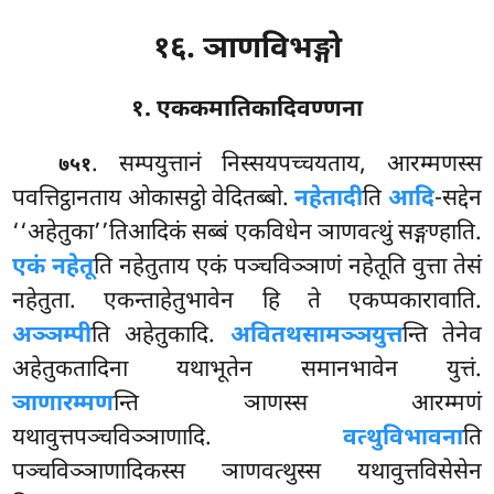
१६. ञाणविभङ्गो
१. एककमातिकादिवण्णना
. सम्पयुत्तानं
निस्सयपच्चयताय, आरम्मणस्स
७५१
पवत्तिट्ठानताय ओकासट्ठो वेदितब्बो.
नहेतादी
ति
आदि
-सद्देन
‘‘अहेतुका’’तिआदिकं सब्बं एकविधेन ञाणवत्थुं सङ्गण्हाति.
एकं नहेतू
ति नहेतुताय एकं पञ्चविञ्ञाणं नहेतूति वुत्ता तेसं
नहेतुता. एकन्ताहेतुभावेन हि ते एकप्पकारावाति.
अञ्ञम्पी
ति अहेतुकादि.
अवितथसामञ्ञयुत्त
न्ति तेनेव
अहेतुकतादिना यथाभूतेन समानभावेन युत्तं.
ञाणारम्मण
न्ति ञाणस्स आरम्मणं
यथावुत्तपञ्चविञ्ञाणादि.
वत्थुविभावना
ति
पञ्चविञ्ञाणादिकस्स ञाणवत्थुस्स यथावुत्तविसेसेन