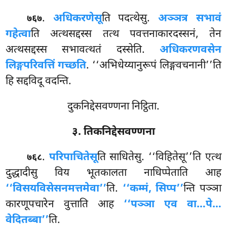
.
अधिकरणेसू
ति पदत्थेसु.
अञ्ञत्र सभावं
७६७
गहेत्वा
ति अत्थसद्दस्स तत्थ पवत्तनाकारदस्सनं, तेन
अत्थसद्दस्स सभावत्थतं दस्सेति.
अधिकरणवसेन
लिङ्गपरिवत्तिं गच्छति
. ‘‘अभिधेय्यानुरूपं लिङ्गवचनानी’’ति
हि सद्दविदू वदन्ति.
दुकनिद्देसवण्णना निट्ठिता.
३. तिकनिद्देसवण्णना
.
परिपाचितेसू
ति
साधितेसु. ‘‘विहितेसू’’ति एत्थ
७६८
दुद्धादीसु विय भूतकालता नाधिप्पेताति आह
‘‘विसयविसेसनमत्तमेवा’’
ति.
‘‘कम्मं, सिप्प’’
न्ति पञ्ञा
कारणूपचारेन वुत्ताति आह
‘‘पञ्ञा एव वा…पे…
वेदितब्बा’’
ति.