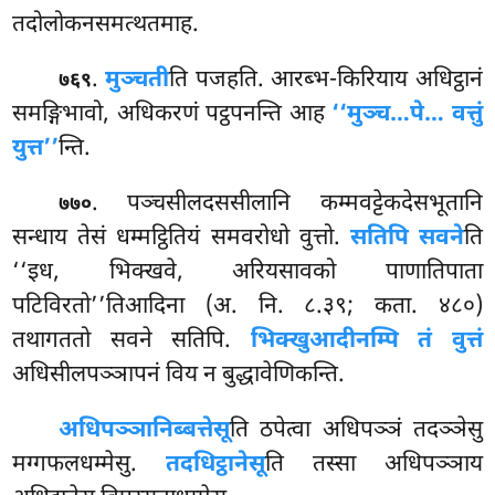
तदोलोकनसमत्थतमाह.
.
मुञ्चती
ति पजहति. आरब्भ-किरियाय अधिट्ठानं
७६९
समङ्गिभावो, अधिकरणं पट्ठपनन्ति आह
‘‘मुञ्च…पे… वत्तुं
युत्त’’
न्ति.
. पञ्चसीलदससीलानि कम्मवट्टेकदेसभूतानि
७७०
सन्धाय तेसं धम्मट्ठितियं समवरोधो वुत्तो.
सतिपि सवने
ति
‘‘इध, भिक्खवे, अरियसावको पाणातिपाता
पटिविरतो’’तिआदिना (अ. नि. ८.३९; कता. ४८०)
तथागततो सवने सतिपि.
भिक्खुआदीनम्पि तं वुत्तं
अधिसीलपञ्ञापनं विय न बुद्धावेणिकन्ति.
अधिपञ्ञानिब्बत्तेसू
ति ठपेत्वा अधिपञ्ञं तदञ्ञेसु
मग्गफलधम्मेसु.
तदधिट्ठानेसू
ति तस्सा अधिपञ्ञाय