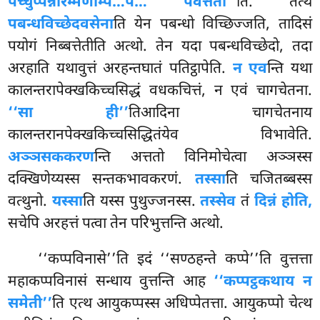
पच्चुप्पन्नारम्मणम्पि…पे… पवत्तती’’
ति. तत्थ
पबन्धविच्छेदवसेना
ति येन पबन्धो विच्छिज्जति, तादिसं
पयोगं निब्बत्तेतीति अत्थो. तेन यदा पबन्धविच्छेदो, तदा
अरहाति यथावुत्तं अरहन्तघातं पतिट्ठापेति.
न एव
न्ति यथा
कालन्तरापेक्खकिच्चसिद्धं वधकचित्तं, न एवं चागचेतना.
‘‘सा ही’’
तिआदिना चागचेतनाय
कालन्तरानपेक्खकिच्चसिद्धितंयेव विभावेति.
अञ्ञसककरण
न्ति अत्ततो विनिमोचेत्वा अञ्ञस्स
दक्खिणेय्यस्स सन्तकभावकरणं.
तस्सा
ति चजितब्बस्स
वत्थुनो.
यस्सा
ति यस्स पुथुज्जनस्स.
तस्सेव
तं
दिन्नं होति,
सचेपि अरहत्तं पत्वा तेन परिभुत्तन्ति अत्थो.
‘‘कप्पविनासे’’ति इदं ‘‘सण्ठहन्ते कप्पे’’ति वुत्तत्ता
महाकप्पविनासं सन्धाय वुत्तन्ति आह
‘‘कप्पट्ठकथाय न
समेती’’
ति एत्थ आयुकप्पस्स अधिप्पेतत्ता. आयुकप्पो चेत्थ