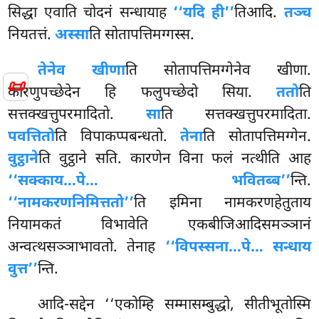
सिद्धा एवाति चोदनं सन्धायाह
‘‘यदि ही’’
तिआदि.
तञ्च
नियतत्तं.
अस्सा
ति सोतापत्तिमग्गस्स.
तेनेव खीणा
ति सोतापत्तिमग्गेनेव खीणा.
📜
कारणुपच्छेदेन हि फलुपच्छेदो सिया.
ततो
ति
सत्तक्खत्तुपरमादितो.
सा
ति सत्तक्खत्तुपरमादिता.
पवत्तितो
ति विपाकप्पबन्धतो.
तेना
ति सोतापत्तिमग्गेन.
वुट्ठाने
ति वुट्ठाने सति. कारणेन विना फलं नत्थीति आह
‘‘सक्काय…पे… भवितब्ब’’
न्ति.
‘‘नामकरणनिमित्ततो’’
ति इमिना नामकरणहेतुताय
नियामकतं विभावेति एकबीजिआदिसमञ्ञानं
अन्वत्थसञ्ञाभावतो. तेनाह
‘‘विपस्सना…पे… सन्धाय
वुत्त’’
न्ति.
आदि-सद्देन ‘‘एकोम्हि सम्मासम्बुद्धो, सीतीभूतोस्मि