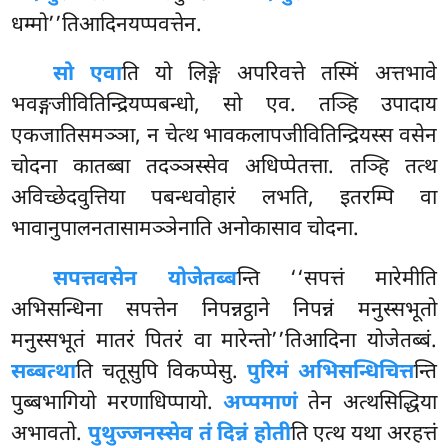
धम्मो’’तिआदिनयप्पवत्तेन.
सो एवा
ति यो लिङ्गे अपरिवत्ते तस्मिं अत्तभावे
भवङ्गजीवितिन्द्रियप्पबन्धो, सो एव. तञ्हि उपादाय
एकजातिसमञ्ञा, न चेत्थ भावकलापजीवितिन्द्रियस्स वसेन
चोदना कातब्बा तदञ्ञस्सेव अधिप्पेतत्ता. तञ्हि तत्थ
अविच्छेदवुत्तिया पबन्धवोहारं लभति, इतरम्पि वा
भावानुपालनतासामञ्ञेनाति अनोकासाव चोदना.
सपत्तवसेन योजेतब्ब
न्ति ‘‘सपत्तं मारेमीति
अभिसन्धिना सपत्तेन निपन्नट्ठाने निपन्नं मनुस्सभूतो
मनुस्सभूतं मातरं पितरं वा मारेन्तो’’तिआदिना योजेतब्बं.
सब्बत्था
ति चतूसुपि विकप्पेसु.
पुरिमं अभिसन्धिचित्त
न्ति
पुब्बभागियो मरणाधिप्पायो.
अप्पमाणं
तेन अत्थसिद्धिया
अभावतो.
पुथुज्जनस्सेव तं दिन्नं होती
ति एत्थ यथा अरहत्तं