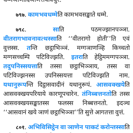
धम्मञाणादिञाणत्तयविधुरं.
.
कामभवधम्मे
ति
कामभवसङ्खाते धम्मे.
७९७
.
सा
ति
पठमज्झानपञ्ञा.
७९८
वीतरागभावनावत्थस्सा
ति ‘‘वीतरागो होती’’ति एवं
वुत्तस्स.
त
न्ति छट्ठाभिञ्ञं. मग्गञाणञ्हि किच्चतो
मग्गसच्चम्पि पटिविज्झति.
इतरा
ति हेट्ठिममग्गपञ्ञा.
तदुपनिस्सयत्ता
ति तस्सा छट्ठाभिञ्ञाय, तस्स वा
पटिविज्झनस्स उपनिस्सयत्ता पटिविज्झति नाम.
यथानुरूप
न्ति दिट्ठासवादीनं यथानुरूपं.
आसवक्खये
ति
आसवक्खयपरियाये कारणूपचारेन.
तंनिब्बत्तनतो
ति तस्स
आसवक्खयसङ्खातस्स फलस्स निब्बत्तनतो. इदञ्च
‘‘आसवानं खये ञाणं छट्ठाभिञ्ञा’’ति सुत्ते आगतत्ता वुत्तं.
.
अभिविसिट्ठेन वा ञाणेन पाकटं करोन्तस्सा
ति
८०१