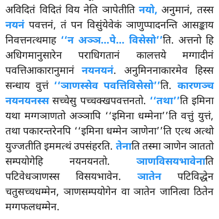
अविदितं विदितं विय नेति ञापेतीति
नयो,
अनुमानं, तस्स
नयनं
पवत्तनं, तं पन विसुंयेवेकं ञाणुप्पादनन्ति आसङ्काय
निवत्तनत्थमाह
‘‘न अञ्ञ…पे… विसेसो’’
ति. अत्तनो हि
अधिगमानुसारेन पराधिगतानं कालत्तये मग्गादीनं
पवत्तिआकारानुमानं
नयनयनं
. अनुमिननाकारमेव हिस्स
सन्धाय वुत्तं
‘‘ञाणस्सेव पवत्तिविसेसो’’
ति.
कारणञ्च
नयनयनस्स
सच्चेसु पच्चक्खपवत्तनतो.
‘‘तथा’’
ति इमिना
यथा मग्गञाणतो अञ्ञापि ‘‘इमिना धम्मेना’’ति वत्तुं युत्तं,
तथा पकारन्तरेनपि ‘‘इमिना धम्मेन ञाणेना’’ति एत्थ अत्थो
युज्जतीति इममत्थं उपसंहरति.
तेना
ति तस्मा ञाणेन ञाततो
सम्पयोगेहि नयनयनतो.
ञाणविसयभावेना
ति
पटिवेधञाणस्स विसयभावेन.
ञातेन
पटिविद्धेन
चतुसच्चधम्मेन, ञाणसम्पयोगेन वा ञातेन जानित्वा ठितेन
मग्गफलधम्मेन.