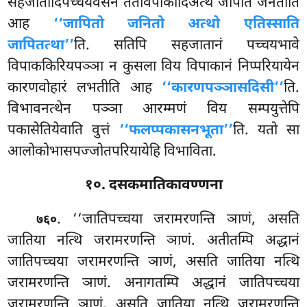
सहजातादिपच्चयवसेन तंतंविपाकादिअत्थं जापेति जनेतीति
आह
‘‘जापितो जनितो अत्थो एतिस्साति
जापितत्था’’
ति. सतिपि सहजातानं पच्चयभावे
विपाककिरियपञ्ञा
न कुसला विय विपाकानं निप्परियायेन
कारणवोहारं लभतीति आह
‘‘कारणपञ्ञासदिसी’’
ति.
विभावनत्थेन पञ्ञा आरम्मणं विय सम्पयुत्तेपि
पकासेतियेवाति वुत्तं
‘‘फलप्पकासनभूता’’
ति. यतो सा
आलोकोभासपज्जोतपरियायेहि विभाविता.
१०. दसकमातिकावण्णना
. ‘‘जातिपच्चया
जरामरणन्ति ञाणं, असति
७६०
जातिया नत्थि जरामरणन्ति ञाणं. अतीतम्पि अद्धानं
जातिपच्चया जरामरणन्ति ञाणं, असति जातिया नत्थि
जरामरणन्ति ञाणं. अनागतम्पि अद्धानं जातिपच्चया
जरामरणन्ति ञाणं, असति जातिया नत्थि जरामरणन्ति