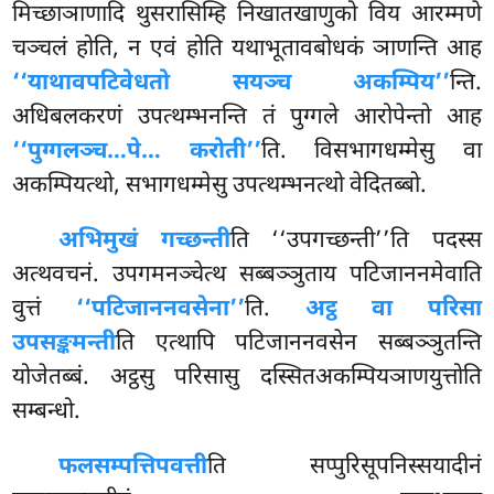
मिच्छाञाणादि थुसरासिम्हि निखातखाणुको विय आरम्मणे
चञ्चलं होति, न एवं होति यथाभूतावबोधकं ञाणन्ति आह
‘‘याथावपटिवेधतो सयञ्च अकम्पिय’’
न्ति.
अधिबलकरणं उपत्थम्भनन्ति तं पुग्गले आरोपेन्तो आह
‘‘पुग्गलञ्च…पे… करोती’’
ति. विसभागधम्मेसु वा
अकम्पियत्थो, सभागधम्मेसु उपत्थम्भनत्थो वेदितब्बो.
अभिमुखं गच्छन्ती
ति ‘‘उपगच्छन्ती’’ति पदस्स
अत्थवचनं. उपगमनञ्चेत्थ सब्बञ्ञुताय पटिजाननमेवाति
वुत्तं
‘‘पटिजाननवसेना’’
ति.
अट्ठ वा परिसा
उपसङ्कमन्ती
ति एत्थापि पटिजाननवसेन सब्बञ्ञुतन्ति
योजेतब्बं. अट्ठसु परिसासु दस्सितअकम्पियञाणयुत्तोति
सम्बन्धो.
फलसम्पत्तिपवत्ती
ति
सप्पुरिसूपनिस्सयादीनं