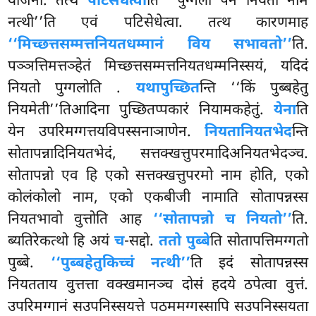
योजना. तत्थ
पटिसेधेत्वा
ति ‘‘पुग्गलो पन नियतो नाम
नत्थी’’ति एवं पटिसेधेत्वा. तत्थ कारणमाह
‘‘मिच्छत्तसम्मत्तनियतधम्मानं विय सभावतो’’
ति.
पञ्ञत्तिमत्तञ्हेतं मिच्छत्तसम्मत्तनियतधम्मनिस्सयं, यदिदं
नियतो पुग्गलोति
.
यथापुच्छित
न्ति ‘‘किं पुब्बहेतु
नियमेती’’तिआदिना पुच्छितप्पकारं नियामकहेतुं.
येना
ति
येन उपरिमग्गत्तयविपस्सनाञाणेन.
नियतानियतभेद
न्ति
सोतापन्नादिनियतभेदं, सत्तक्खत्तुपरमादिअनियतभेदञ्च.
सोतापन्नो एव हि एको सत्तक्खत्तुपरमो नाम होति, एको
कोलंकोलो नाम, एको एकबीजी नामाति सोतापन्नस्स
नियतभावो वुत्तोति आह
‘‘सोतापन्नो च नियतो’’
ति.
ब्यतिरेकत्थो हि अयं
च
-सद्दो.
ततो पुब्बे
ति सोतापत्तिमग्गतो
पुब्बे.
‘‘पुब्बहेतुकिच्चं नत्थी’’
ति इदं सोतापन्नस्स
नियतताय वुत्तत्ता वक्खमानञ्च दोसं हदये ठपेत्वा वुत्तं.
उपरिमग्गानं सउपनिस्सयत्ते पठममग्गस्सापि सउपनिस्सयता