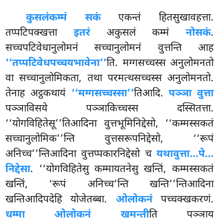
कुसलं
कम्मं सकं
एकन्तं हितसुखावहत्ता.
तप्पटिपक्खत्ता
इतरं
अकुसलं कम्मं
नोसकं
.
सच्चपटिवेधानुलोमनं सच्चानुलोमनं वुत्तन्ति आह
‘‘तप्पटिवेधपच्चयभावेना’’
ति. मग्गसच्चस्स अनुलोमनतो
वा सच्चानुलोमिकता, तथा परमत्थसच्चस्स अनुलोमनतो.
तेनाह अट्ठकथायं
‘‘मग्गसच्चस्सा’’
तिआदि.
पञ्ञा वुत्ता
पञ्ञाविसये पञ्ञाकिच्चस्स दस्सितत्ता.
‘‘योगविहितेसू’’तिआदिना वुत्तभूमिनिद्देसो, ‘‘कम्मस्सकतं
सच्चानुलोमिक’’न्ति वुत्तसरूपनिद्देसो, ‘‘रूपं
अनिच्च’’न्तिआदिना वुत्तप्पकारनिद्देसो च
यथावुत्ता…पे…
निद्देसा
. ‘‘योगविहितेसु कम्मायतनेसु खन्तिं, कम्मस्सकतं
खन्तिं, ‘रूपं अनिच्च’न्ति खन्ति’’न्तिआदिना
खन्तिआदिपदेहि योजेतब्बा.
ओलोकनं
पच्चक्खकरणं.
धम्मा ओलोकनं खमन्ती
ति पञ्ञाय