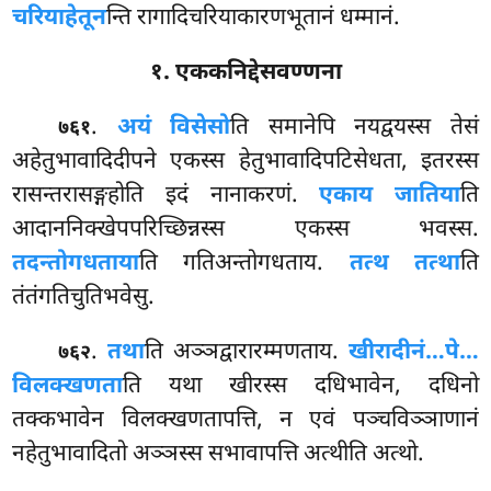
चरियाहेतून
न्ति रागादिचरियाकारणभूतानं धम्मानं.
१. एककनिद्देसवण्णना
.
अयं विसेसो
ति समानेपि नयद्वयस्स तेसं
७६१
अहेतुभावादिदीपने एकस्स हेतुभावादिपटिसेधता, इतरस्स
रासन्तरासङ्गहोति इदं नानाकरणं.
एकाय जातिया
ति
आदाननिक्खेपपरिच्छिन्नस्स एकस्स भवस्स.
तदन्तोगधताया
ति गतिअन्तोगधताय.
तत्थ तत्था
ति
तंतंगतिचुतिभवेसु.
.
तथा
ति
अञ्ञद्वारारम्मणताय.
खीरादीनं…पे…
७६२
विलक्खणता
ति यथा खीरस्स दधिभावेन, दधिनो
तक्कभावेन विलक्खणतापत्ति, न एवं पञ्चविञ्ञाणानं
नहेतुभावादितो अञ्ञस्स सभावापत्ति अत्थीति अत्थो.