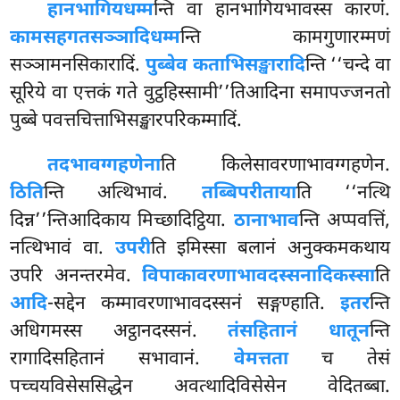
हानभागियधम्म
न्ति वा हानभागियभावस्स कारणं.
कामसहगतसञ्ञादिधम्म
न्ति कामगुणारम्मणं
सञ्ञामनसिकारादिं.
पुब्बेव कताभिसङ्खारादि
न्ति ‘‘चन्दे वा
सूरिये वा एत्तकं गते वुट्ठहिस्सामी’’तिआदिना समापज्जनतो
पुब्बे पवत्तचित्ताभिसङ्खारपरिकम्मादिं.
तदभावग्गहणेना
ति किलेसावरणाभावग्गहणेन.
ठिति
न्ति अत्थिभावं.
तब्बिपरीताया
ति ‘‘नत्थि
दिन्न’’न्तिआदिकाय मिच्छादिट्ठिया.
ठानाभाव
न्ति अप्पवत्तिं,
नत्थिभावं वा.
उपरी
ति इमिस्सा बलानं अनुक्कमकथाय
उपरि अनन्तरमेव.
विपाकावरणाभावदस्सनादिकस्सा
ति
आदि
-सद्देन कम्मावरणाभावदस्सनं सङ्गण्हाति.
इतर
न्ति
अधिगमस्स अट्ठानदस्सनं.
तंसहितानं धातून
न्ति
रागादिसहितानं सभावानं.
वेमत्तता
च तेसं
पच्चयविसेससिद्धेन अवत्थादिविसेसेन वेदितब्बा.