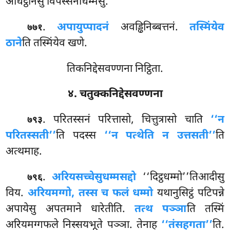
अधिट्ठानेसु विपस्सनाधम्मेसु.
.
अपायुप्पादनं
अवड्ढिनिब्बत्तनं.
तस्मिंयेव
७७१
ठाने
ति तस्मिंयेव खणे.
तिकनिद्देसवण्णना निट्ठिता.
४. चतुक्कनिद्देसवण्णना
. परितस्सनं
परित्तासो, चित्तुत्रासो चाति
‘‘न
७९३
परितस्सती’’
ति पदस्स
‘‘न पत्थेति न उत्तसती’’
ति
अत्थमाह.
.
अरियसच्चेसु
धम्मसद्दो
‘‘दिट्ठधम्मो’’तिआदीसु
७९६
विय.
अरियमग्गो, तस्स च फलं धम्मो
यथानुसिट्ठं पटिपन्ने
अपायेसु अपतमाने धारेतीति.
तत्थ पञ्ञा
ति तस्मिं
अरियमग्गफले निस्सयभूते पञ्ञा. तेनाह
‘‘तंसहगता’’
ति.