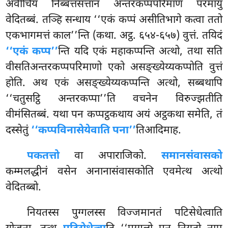
अवीचियं निब्बत्तसत्तानं अन्तरकप्पपरिमाणं परमायु
वेदितब्बं. तञ्हि सन्धाय ‘‘एकं कप्पं असीतिभागे कत्वा ततो
एकभागमत्तं काल’’न्ति (कथा. अट्ठ. ६५४-६५७) वुत्तं. तयिदं
‘‘एकं कप्प’’
न्ति यदि एकं महाकप्पन्ति अत्थो, तथा सति
वीसतिअन्तरकप्पपरिमाणो एको असङ्ख्येय्यकप्पोति वुत्तं
होति. अथ एकं असङ्ख्येय्यकप्पन्ति अत्थो, सब्बथापि
‘‘चतुसट्ठि अन्तरकप्पा’’ति वचनेन विरुज्झतीति
वीमंसितब्बं. यथा पन कप्पट्ठकथाय अयं अट्ठकथा समेति, तं
दस्सेतुं
‘‘कप्पविनासेयेवाति पना’’
तिआदिमाह.
पकतत्तो
वा अपाराजिको.
समानसंवासको
कम्मलद्धीनं वसेन अनानासंवासकोति एवमेत्थ अत्थो
वेदितब्बो.
नियतस्स पुग्गलस्स विज्जमानतं पटिसेधेत्वाति