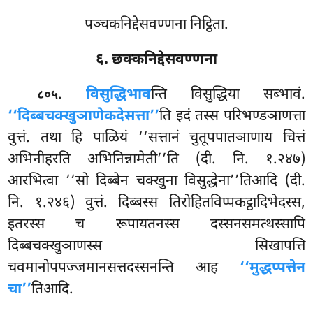
पञ्चकनिद्देसवण्णना निट्ठिता.
६. छक्कनिद्देसवण्णना
.
विसुद्धिभाव
न्ति विसुद्धिया सब्भावं.
८०५
‘‘दिब्बचक्खुञाणेकदेसत्ता’’
ति इदं तस्स परिभण्डञाणत्ता
वुत्तं. तथा हि पाळियं ‘‘सत्तानं चुतूपपातञाणाय चित्तं
अभिनीहरति अभिनिन्नामेती’’ति (दी. नि. १.२४७)
आरभित्वा ‘‘सो दिब्बेन चक्खुना विसुद्धेना’’तिआदि (दी.
नि. १.२४६) वुत्तं. दिब्बस्स तिरोहितविप्पकट्ठादिभेदस्स,
इतरस्स च रूपायतनस्स दस्सनसमत्थस्सापि
दिब्बचक्खुञाणस्स सिखापत्ति
चवमानोपपज्जमानसत्तदस्सनन्ति आह
‘‘मुद्धप्पत्तेन
चा’’
तिआदि.