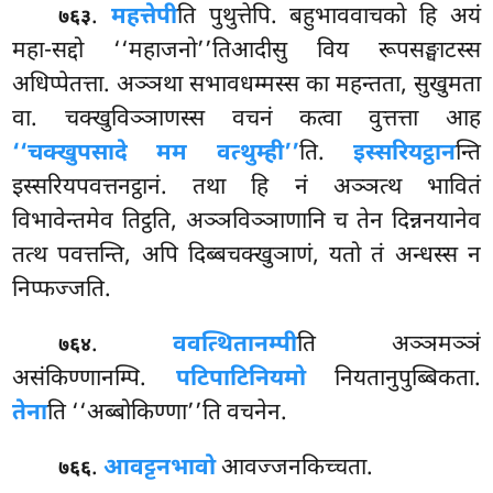
.
महत्तेपी
ति
पुथुत्तेपि. बहुभाववाचको हि अयं
७६३
महा-सद्दो ‘‘महाजनो’’तिआदीसु विय रूपसङ्घाटस्स
अधिप्पेतत्ता. अञ्ञथा सभावधम्मस्स का महन्तता, सुखुमता
वा. चक्खुविञ्ञाणस्स वचनं कत्वा वुत्तत्ता आह
‘‘चक्खुपसादे मम वत्थुम्ही’’
ति.
इस्सरियट्ठान
न्ति
इस्सरियपवत्तनट्ठानं. तथा हि नं अञ्ञत्थ भावितं
विभावेन्तमेव तिट्ठति, अञ्ञविञ्ञाणानि च तेन दिन्ननयानेव
तत्थ पवत्तन्ति, अपि दिब्बचक्खुञाणं, यतो तं अन्धस्स न
निप्फज्जति.
.
ववत्थितानम्पी
ति अञ्ञमञ्ञं
७६४
असंकिण्णानम्पि.
पटिपाटिनियमो
नियतानुपुब्बिकता.
तेना
ति ‘‘अब्बोकिण्णा’’ति वचनेन.
.
आवट्टनभावो
आवज्जनकिच्चता.
७६६