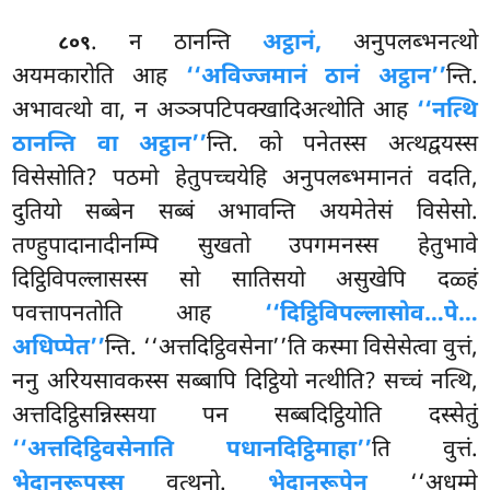
. न
ठानन्ति
अट्ठानं,
अनुपलब्भनत्थो
८०९
अयमकारोति आह
‘‘अविज्जमानं ठानं अट्ठान’’
न्ति.
अभावत्थो वा, न अञ्ञपटिपक्खादिअत्थोति आह
‘‘नत्थि
ठानन्ति वा अट्ठान’’
न्ति. को पनेतस्स अत्थद्वयस्स
विसेसोति? पठमो हेतुपच्चयेहि अनुपलब्भमानतं वदति,
दुतियो सब्बेन सब्बं अभावन्ति अयमेतेसं विसेसो.
तण्हुपादानादीनम्पि सुखतो उपगमनस्स हेतुभावे
दिट्ठिविपल्लासस्स सो सातिसयो असुखेपि दळ्हं
पवत्तापनतोति आह
‘‘दिट्ठिविपल्लासोव…पे…
अधिप्पेत’’
न्ति. ‘‘अत्तदिट्ठिवसेना’’ति कस्मा विसेसेत्वा वुत्तं,
ननु अरियसावकस्स सब्बापि दिट्ठियो नत्थीति? सच्चं नत्थि,
अत्तदिट्ठिसन्निस्सया पन सब्बदिट्ठियोति दस्सेतुं
‘‘अत्तदिट्ठिवसेनाति पधानदिट्ठिमाहा’’
ति वुत्तं.
भेदानुरूपस्स
वत्थुनो.
भेदानुरूपेन
‘‘अधम्मे