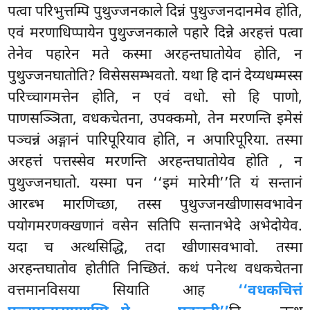
पत्वा परिभुत्तम्पि पुथुज्जनकाले दिन्नं पुथुज्जनदानमेव होति,
एवं मरणाधिप्पायेन पुथुज्जनकाले पहारे दिन्ने अरहत्तं पत्वा
तेनेव पहारेन मते कस्मा अरहन्तघातोयेव होति, न
पुथुज्जनघातोति? विसेससम्भवतो. यथा हि दानं देय्यधम्मस्स
परिच्चागमत्तेन होति, न एवं वधो. सो हि पाणो,
पाणसञ्ञिता, वधकचेतना, उपक्कमो, तेन मरणन्ति इमेसं
पञ्चन्नं अङ्गानं पारिपूरियाव होति, न अपारिपूरिया. तस्मा
अरहत्तं पत्तस्सेव मरणन्ति अरहन्तघातोयेव होति
, न
पुथुज्जनघातो. यस्मा पन ‘‘इमं मारेमी’’ति यं सन्तानं
आरब्भ मारणिच्छा, तस्स पुथुज्जनखीणासवभावेन
पयोगमरणक्खणानं वसेन सतिपि सन्तानभेदे अभेदोयेव.
यदा च अत्थसिद्धि, तदा खीणासवभावो. तस्मा
अरहन्तघातोव
होतीति निच्छितं. कथं पनेत्थ वधकचेतना
वत्तमानविसया सियाति आह
‘‘वधकचित्तं