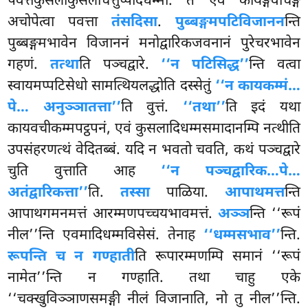
पवत्तकुसलाकुसलचित्तुप्पादधम्मा. ते एव कायङ्गवाचङ्गं
अचोपेत्वा पवत्ता
तंसदिसा
.
पुब्बङ्गमपटिविजानन
न्ति
पुब्बङ्गमभावेन विजाननं मनोद्वारिकजवनानं पुरेचरभावेन
गहणं.
तत्था
ति पञ्चद्वारे.
‘‘न पटिसिद्ध’’
न्ति वत्वा
स्वायमप्पटिसेधो सामत्थियलद्धोति
दस्सेतुं
‘‘न कायकम्मं…
पे… अनुञ्ञातत्ता’’
ति वुत्तं.
‘‘तथा’’
ति इदं यथा
कायवचीकम्मपट्ठपनं, एवं कुसलादिधम्मसमादानम्पि नत्थीति
उपसंहरणत्थं वेदितब्बं. यदि न भवतो चवति, कथं पञ्चद्वारे
चुति वुत्ताति आह
‘‘न पञ्चद्वारिक…पे…
अतंद्वारिकत्ता’’
ति.
तस्सा
पाळिया.
आपाथमत्त
न्ति
आपाथगमनमत्तं
आरम्मणपच्चयभावमत्तं.
अञ्ञ
न्ति ‘‘रूपं
नील’’न्ति एवमादिधम्मविसेसं. तेनाह
‘‘धम्मसभाव’’
न्ति.
रूपन्ति च न गण्हाती
ति रूपारम्मणम्पि समानं ‘‘रूपं
नामेत’’न्ति न गण्हाति. तथा चाहु एके
‘‘चक्खुविञ्ञाणसमङ्गी नीलं विजानाति, नो तु नील’’न्ति.