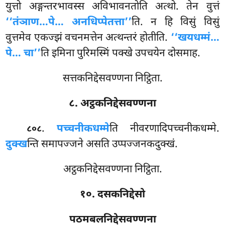
युत्तो अङ्गन्तरभावस्स अविभावनतोति अत्थो. तेन वुत्तं
‘‘तंञाण…पे… अनधिप्पेतत्ता’’
ति. न हि विसुं विसुं
वुत्तमेव एकज्झं वचनमत्तेन अत्थन्तरं होतीति.
‘‘खयधम्मं…
पे… चा’’
ति इमिना पुरिमस्मिं पक्खे उपचयेन दोसमाह.
सत्तकनिद्देसवण्णना निट्ठिता.
८. अट्ठकनिद्देसवण्णना
.
पच्चनीकधम्मे
ति नीवरणादिपच्चनीकधम्मे.
८०८
दुक्ख
न्ति समापज्जने असति उप्पज्जनकदुक्खं.
अट्ठकनिद्देसवण्णना निट्ठिता.
१०. दसकनिद्देसो
पठमबलनिद्देसवण्णना