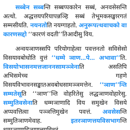
सब्बेन सब्ब
न्ति सब्बप्पकारेन सब्बं, अनवसेसन्ति
अत्थो. अद्धत्तयपरियापन्नञ्हि सब्बं तेभूमकसङ्खारगतं
सम्मसीयति.
नयनतो
ति नयग्गाहतो.
अनुरूपत्थवाचको वा
कारणसद्दो
‘‘कारणं वदती’’तिआदीसु विय.
अन्वयञाणस्सपि परियोगाहेत्वा पवत्तनतो सविसेसो
विसयावबोधोति वुत्तं
‘‘धम्मे ञाण…पे… अभावा’’
ति.
विसयोभासनमत्तजाननसामञ्ञेना
ति असतिपि
अभिसमेच्च गहणे
विसयविभावनसङ्खातअवबोधसामञ्ञमत्तेन.
‘‘ञाण’’न्ति
सम्मतेसू
ति ‘‘ञाण’’न्ति वोहरितेसु लद्धञाणवोहारेसु.
सम्मुतिवसेना
ति धम्मञाणादि विय समुखेन विसये
अप्पवत्तित्वा पञ्ञत्तिमुखेन पवत्तं.
अवसेस
न्ति
सम्मुतिञाणमेवाह.
इतरञाणत्तयविसभाग
न्ति