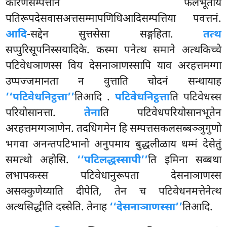
कारणसम्पत्तीनं फलभूताय
पतिरूपदेसवासअत्तसम्मापणिधिआदिसम्पत्तिया पवत्तनं.
आदि
-सद्देन सुत्तसेसा सङ्गहिता.
तत्थ
सप्पुरिसूपनिस्सयादिके. कस्मा पनेत्थ समाने अत्थकिच्चे
पटिवेधञाणस्स विय देसनाञाणस्सापि याव अरहत्तमग्गा
उप्पज्जमानता न वुत्ताति चोदनं सन्धायाह
‘‘पटिवेधनिट्ठत्ता’’
तिआदि
.
पटिवेधनिट्ठत्ता
ति पटिवेधस्स
परियोसानत्ता.
तेना
ति पटिवेधपरियोसानभूतेन
अरहत्तमग्गञाणेन. तदधिगमेन हि सम्पत्तसकलसब्बञ्ञुगुणो
भगवा अनन्तपटिभानो अनुपमाय बुद्धलीळाय धम्मं देसेतुं
समत्थो अहोसि.
‘‘पटिलद्धस्सापी’’
ति इमिना सब्बथा
लभापकस्स पटिवेधानुरूपता देसनाञाणस्स
असक्कुणेय्याति दीपेति, तेन च पटिवेधनमत्तेनेत्थ
अत्थसिद्धीति दस्सेति. तेनाह
‘‘देसनाञाणस्सा’’
तिआदि.