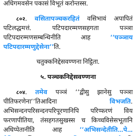
अधिगमवसेन पकासं विभूतं करोन्तस्स.
.
वसितापञ्चकरहितं
वसिभावं अपापितं
८०२
पटिलद्धमत्तं. पटिपदारम्मणसहगता पञ्ञा
पटिपदारम्मणसम्बन्धिनीति आह
‘‘पञ्ञाय
पटिपदारम्मणुद्देसेना’’
ति.
चतुक्कनिद्देसवण्णना निट्ठिता.
५. पञ्चकनिद्देसवण्णना
.
तमेव
पञ्ञं ‘‘द्वीसु झानेसु पञ्ञा
८०४
पीतिफरणेना’’तिआदिना
विभजति
.
अभिसन्दनपरिसन्दनपरिपूरणानिपि परिप्फरणं विय
फरणापीतिया, तंसहगतसुखस्स च किच्चविसेसभूतानि
अधिप्पेतानीति आह
‘‘अभिसन्देतीति…पे…