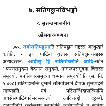
७. सतिपट्ठानविभङ्गो
१. सुत्तन्तभाजनीयं
उद्देसवारवण्णना
.
तयो
सतिपट्ठाना
ति सतिपट्ठान-सद्दस्स अत्थुद्धारं
३५५
करोति, न इध पाळियं वुत्तस्स सतिपट्ठान-सद्दस्स
अत्थदस्सनं.
आदीसु हि सतिगोचरो
ति
आदि
-सद्देन
‘‘फस्ससमुदया वेदनानं समुदयो, नामरूपसमुदया चित्तस्स
समुदयो, मनसिकारसमुदया धम्मानं समुदयो’’ति (सं. नि.
५.४०८) सतिपट्ठानन्ति वुत्तानं सतिगोचरानं दीपके सुत्तप्पदेसे
सङ्गण्हाति. एवं पटिसम्भिदापाळियम्पि
अवसेसपाळिप्पदेसदस्सनत्थो आदि-सद्दो दट्ठब्बो.
दानादीनिपि करोन्तस्स रूपादीनि कसिणादीनि च सतिया