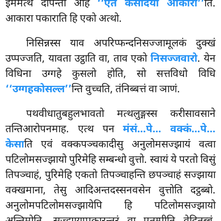
इममत्थं दीपेन्तो आह
‘‘एते केसादयो आकारा’’
ति.
आकारा पकाराति हि एको अत्थो.
निसिन्नस्स
याव अपरिप्फन्दनिसज्जामूलकं दुक्खं
उप्पज्जति, यावता उट्ठाति वा, ताव एको
निसज्जवारो
. येन
विधिना उग्गहे कुसलो होति, सो सत्तविधो विधि
‘‘उग्गहकोसल्ल’’
न्ति वुच्चति, तंनिब्बत्तं वा ञाणं.
पथवीधातुबहुलभावतो मत्थलुङ्गस्स करीसावसाने
तन्तिआरोपनमाह. एत्थ पन
मंसं…पे… वक्कं…पे…
केसा
ति एवं वक्कपञ्चकादीसु
अनुलोमसज्झायं वत्वा
पटिलोमसज्झायो पुरिमेहि सम्बन्धो वुत्तो. स्वायं ये परतो विसुं
तिपञ्चाहं, पुरिमेहि एकतो तिपञ्चाहन्ति छपञ्चाहं सज्झाया
वक्खमाना, तेसु आदिअन्तदस्सनवसेन वुत्तोति दट्ठब्बो.
अनुलोमपटिलोमसज्झायेपि हि पटिलोमसज्झायो