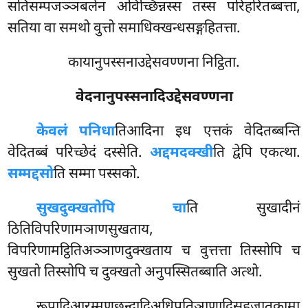
सतिसम्पजञ्ञबलेन अविच्छिन्नस्स तस्स परिहरितब्बत्ता,
सतिया वा समथो वुत्तो समाधिक्खन्धसङ्गहितत्ता.
कायानुपस्सनाउद्देसवण्णना निट्ठिता.
वेदनानुपस्सनादिउद्देसवण्णना
केवलं पनिधा
तिआदिना इध एत्तकं वेदितब्बन्ति
वेदितब्बं परिच्छेदं दस्सेति.
अद्दमदक्खी
ति द्वेपि एकत्था.
सम्मद्दसो
ति सम्मा पस्सको.
सुखदुक्खतोपि चा
ति सुखादीनं
ठितिविपरिणामञाणसुखताय,
विपरिणामट्ठितिअञ्ञाणदुक्खताय च वुत्तत्ता तिस्सोपि च
सुखतो तिस्सोपि च दुक्खतो अनुपस्सितब्बाति अत्थो.
रूपादिआरम्मणछन्दादिअधिपतिञाणादिसहजातकामा