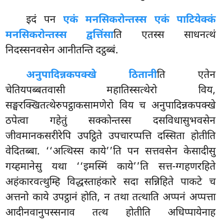
इदं पन
एकं मनसिकरोन्तस्स एकं पाटियेक्कं
मनसिकरोन्तस्स द्वत्तिंसा
ति एतस्स साधनत्थं
निदस्सनवसेन आनीतन्ति दट्ठब्बं.
अनुपादिन्नकपक्खे ठितानी
ति एतेन
चेतियपब्बतवासी महातिस्सत्थेरो विय,
सङ्घरक्खितत्थेरुपट्ठाकसामणेरो विय च अनुपादिन्नकपक्खे
ठपेत्वा गहेतुं सक्कोन्तस्स दसविधासुभवसेन
जीवमानकसरीरेपि उपट्ठिते उपचारप्पत्ति दस्सिता होतीति
वेदितब्बा. ‘‘अत्थिस्स काये’’ति पन सत्तवसेन केसादीसु
गय्हमानेसु यथा ‘‘इमस्मिं
काये’’ति सत्त-ग्गहणरहिते
अहंकारवत्थुम्हि विद्धस्ताहंकारे सदा सन्निहिते पाकटे च
अत्तनो काये उपट्ठानं होति, न तथा तत्थाति अप्पनं अप्पत्ता
आदीनवानुपस्सनाव तत्थ होतीति अधिप्पायेनाह