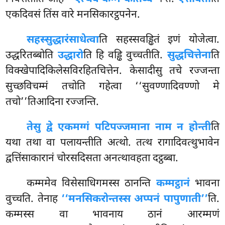
एकदिवसं तिंस वारे मनसिकारट्ठपनेन.
सहस्सुद्धारं
साधेत्वा
ति सहस्सवड्ढितं इणं योजेत्वा.
उद्धरितब्बोति
उद्धारो
ति हि वड्ढि वुच्चतीति.
सुद्धचित्तेना
ति
विक्खेपादिकिलेसविरहितचित्तेन. केसादीसु तचे रज्जन्ता
सुच्छविचम्मं तचोति गहेत्वा ‘‘सुवण्णादिवण्णो मे
तचो’’तिआदिना रज्जन्ति.
तेसु द्वे एकमग्गं पटिपज्जमाना नाम न होन्ती
ति
यथा तथा वा पलायन्तीति अत्थो. तत्थ रागादिवत्थुभावेन
द्वत्तिंसाकारानं चोरसदिसता अनत्थावहता दट्ठब्बा.
कम्ममेव विसेसाधिगमस्स ठानन्ति
कम्मट्ठानं
भावना
वुच्चति. तेनाह
‘‘मनसिकरोन्तस्स अप्पनं पापुणाती’’
ति.
कम्मस्स वा भावनाय ठानं आरम्मणं