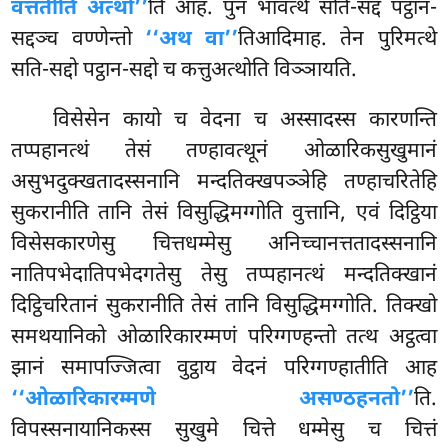
वत्ततीति अत्थो’’
ति आह. पुन भावत्थे सति-सद्दं पट्ठान-
सद्दञ्च वण्णेन्तो
‘‘अथ वा’’
तिआदिमाह. तेन पुरिमत्थे
सति-सद्दो पट्ठान-सद्दो च कत्तुअत्थोति विञ्ञायति.
विसेसेन कायो च वेदना च अस्सादस्स कारणन्ति
तप्पहानत्थं तेसं तण्हावत्थूनं ओळारिकसुखुमानं
असुभदुक्खतादस्सनानि मन्दतिक्खपञ्ञेहि तण्हाचरितेहि
सुकरानीति तानि तेसं विसुद्धिमग्गोति वुत्तानि, एवं दिट्ठिया
विसेसकारणेसु चित्तधम्मेसु अनिच्चानत्ततादस्सनानि
नातिपभेदातिपभेदगतेसु तेसु तप्पहानत्थं मन्दतिक्खानं
दिट्ठिचरितानं सुकरानीति
तेसं तानि विसुद्धिमग्गोति. तिक्खो
समथयानिको ओळारिकारम्मणं परिग्गण्हन्तो तत्थ अट्ठत्वा
झानं समापज्जित्वा वुट्ठाय वेदनं परिग्गण्हातीति आह
‘‘ओळारिकारम्मणे असण्ठहनतो’’
ति.
विपस्सनायानिकस्स
सुखुमे चित्ते धम्मेसु च चित्तं