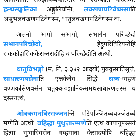
अन्तिमोति. सज्झायप्पकारन्तरं वा एतम्पीति वेदितब्बं.
हत्थसङ्खलिका
अङ्गुलिपन्ति.
लक्खणपटिवेधस्सा
ति
असुभलक्खणपटिवेधस्स, धातुलक्खणपटिवेधस्स वा.
अत्तनो भागो सभागो, सभागेन परिच्छेदो
सभागपरिच्छेदो,
हेट्ठुपरितिरियन्तेहि
सककोट्ठासिककेसन्तरादीहि च परिच्छेदोति अत्थो.
धातुविभङ्गो
(म. नि. ३.३४२ आदयो) पुक्कुसातिसुत्तं.
साधारणवसेना
ति एत्तकेनेव सिद्धे
सब्ब
-ग्गहणं
वण्णकसिणवसेन चतुक्कज्झानिकसमथसाधारणत्तस्स च
दस्सनत्थं.
ओक्कमनविस्सज्जन
न्ति पटिपज्जितब्बवज्जेतब्बे
मग्गेति अत्थो.
बहिद्धा पुथुत्तारम्मणे
ति एत्थ कायानुपस्सनं
हित्वा सुभादिवसेन गय्हमाना केसादयोपि बहिद्धा