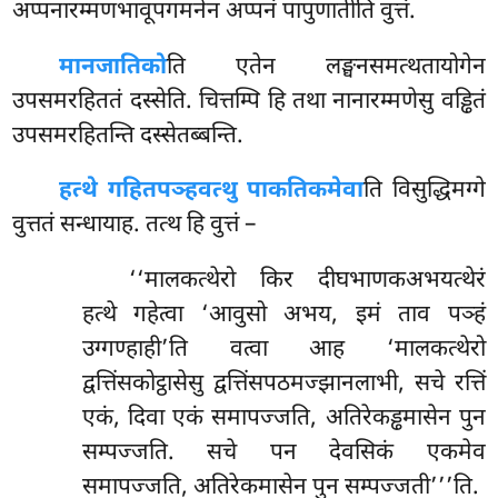
अप्पनारम्मणभावूपगमनेन अप्पनं पापुणातीति वुत्तं.
मानजातिको
ति एतेन लङ्घनसमत्थतायोगेन
उपसमरहिततं दस्सेति. चित्तम्पि हि तथा नानारम्मणेसु वड्ढितं
उपसमरहितन्ति दस्सेतब्बन्ति.
हत्थे गहितपञ्हवत्थु पाकतिकमेवा
ति विसुद्धिमग्गे
वुत्ततं सन्धायाह. तत्थ हि वुत्तं –
‘‘मालकत्थेरो किर दीघभाणकअभयत्थेरं
हत्थे गहेत्वा ‘आवुसो अभय, इमं ताव
पञ्हं
उग्गण्हाही’ति वत्वा आह ‘मालकत्थेरो
द्वत्तिंसकोट्ठासेसु द्वत्तिंसपठमज्झानलाभी, सचे रत्तिं
एकं, दिवा एकं समापज्जति, अतिरेकड्ढमासेन पुन
सम्पज्जति. सचे पन देवसिकं एकमेव
समापज्जति, अतिरेकमासेन पुन सम्पज्जती’’’ति.