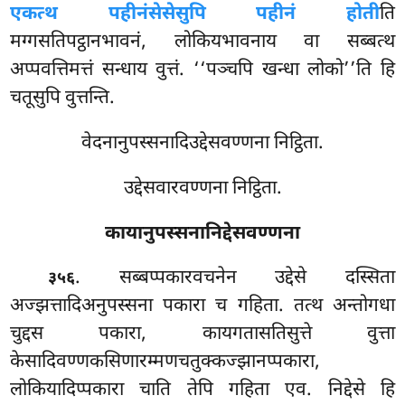
एकत्थ पहीनं
सेसेसुपि पहीनं होती
ति
मग्गसतिपट्ठानभावनं, लोकियभावनाय वा सब्बत्थ
अप्पवत्तिमत्तं सन्धाय वुत्तं. ‘‘पञ्चपि खन्धा लोको’’ति हि
चतूसुपि वुत्तन्ति.
वेदनानुपस्सनादिउद्देसवण्णना निट्ठिता.
उद्देसवारवण्णना निट्ठिता.
कायानुपस्सनानिद्देसवण्णना
. सब्बप्पकारवचनेन उद्देसे दस्सिता
३५६
अज्झत्तादिअनुपस्सना पकारा च गहिता. तत्थ अन्तोगधा
चुद्दस पकारा, कायगतासतिसुत्ते वुत्ता
केसादिवण्णकसिणारम्मणचतुक्कज्झानप्पकारा,
लोकियादिप्पकारा चाति तेपि गहिता एव. निद्देसे हि