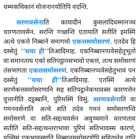
धम्मकथिकानं योजनानयोतिपि वदन्ति.
सरणवसेना
ति कायादीनं कुसलादिधम्मानञ्च
धारणतावसेन. सरन्ति गच्छन्ति एतायाति सतीति इमस्मिं
अत्थे एकत्ते निब्बाने समागमो
एकत्तसमोसरणं
. एतदेव हि
दस्सेतुं
‘‘यथा ही’’
तिआदिमाह. एकनिब्बानप्पवेसहेतुभूतो
वा समानताय एको सतिपट्ठानसभावो
एकत्तं, तत्थ समोसरणं
तंसभागता
एकत्तसमोसरणं
. एकनिब्बानप्पवेसहेतुभावं पन
दस्सेतुं
‘‘यथा ही’’
तिआदिमाह. एतस्मिं अत्थे
सरणेकत्तसमोसरणानि सह सतिपट्ठानेकभावस्स कारणत्तेन
वुत्तानीति दट्ठब्बानि, पुरिमस्मिं विसुं.
सरणवसेना
ति वा
गमनवसेनाति अत्थे सति तदेव गमनं समोसरणन्ति
समोसरणे वा सति-सद्दत्थवसेन अवुच्चमाने धारणताव
सतीति सति-सद्दत्थन्तराभावा पुरिमं सतिभावस्स कारणं,
पच्छिमं एकभावस्साति निब्बानसमोसरणेपि सहितानेव तानि