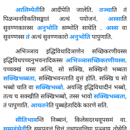
आलिम्पेती
ति आदीपेति जालेति.
तञ्चा
ति तं
पिळन्धनविकतिसङ्खातं अत्थं पयोजनं.
अस्सा
ति
सुवण्णकारस्स
अनुभोति
सम्भोति साधेति
.
अस्स
वा
सुवण्णस्स
तं
अत्थं सुवण्णकारो
अनुभोति
पापुणाति.
अभिञ्ञाय इद्धिविधादिञाणेन सच्छिकरणीयस्स
इद्धिविधपच्चनुभवनादिकस्स
अभिञ्ञासच्छिकरणीयस्स
.
पच्चक्खं यस्स अत्थि, सो सक्खि, सक्खिनो भब्बता
सक्खिभब्बता,
सक्खिभवनताति वुत्तं होति. सक्खि च सो
भब्बो चाति वा
सक्खिभब्बो
. अयञ्हि इद्धिविधादीनं भब्बो,
तत्थ च सक्खीति सक्खिभब्बो, तस्स भावो
सक्खिभब्बता,
तं पापुणाति.
आयतने
ति पुब्बहेतादिके कारणे सति.
सीतिभाव
न्ति निब्बानं, किलेसदरथवूपसमं वा.
सम्पहंसेती
ति समपवत्तं चित्तं तथापवत्तिया पञ्ञाय तोसेति