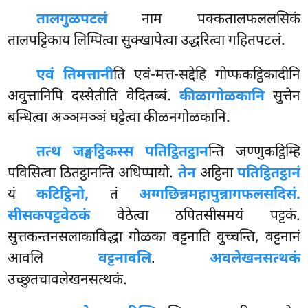
तालगुळपटलं
नाम पक्कतालफललसिकं
तालपट्टिकाय लिम्पित्वा सुक्खापेत्वा उद्धरित्वा गहितपटलं.
एवं तिमत्तानी
ति एवं-मत्त-सद्देहि गोप्फकट्ठिकादीनि
अवुत्तानिपि दस्सेतीति वेदितब्बं.
कीळागोळकानि
सुत्तेन
बन्धित्वा अञ्ञमञ्ञं घट्टेत्वा कीळनगोळकानि.
तत्थ जङ्घट्ठिकस्स पतिट्ठितट्ठान
न्ति जण्णुकट्ठिम्हि
पविसित्वा ठितट्ठानन्ति अधिप्पायो.
तेन
अट्ठिना
पतिट्ठितट्ठानं
यं
कटिट्ठिनो,
तं
अग्गछिन्नमहापुन्नागफलसदिसं.
सीसकपट्टवेठकं
वेठेत्वा ठपितसीसमयं पट्टकं.
सुत्तकन्तनसलाकाविद्धा
गोळका वट्टनाति वुच्चन्ति, वट्टनानं
आवलि
वट्टनावलि
.
अवलेखनसत्थकं
उच्छुतचावलेखनसत्थकं.