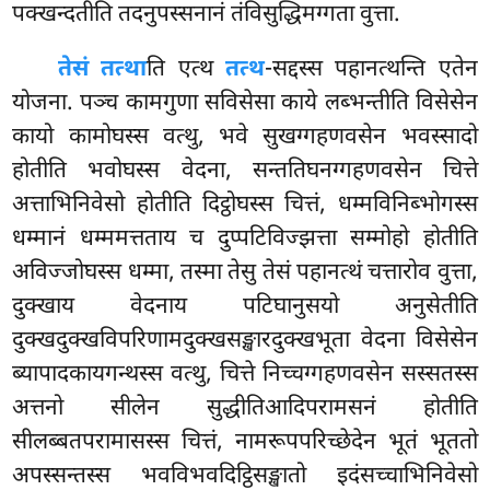
पक्खन्दतीति तदनुपस्सनानं तंविसुद्धिमग्गता वुत्ता.
तेसं तत्था
ति एत्थ
तत्थ
-सद्दस्स पहानत्थन्ति एतेन
योजना. पञ्च कामगुणा सविसेसा काये लब्भन्तीति विसेसेन
कायो कामोघस्स वत्थु, भवे सुखग्गहणवसेन भवस्सादो
होतीति भवोघस्स वेदना, सन्ततिघनग्गहणवसेन चित्ते
अत्ताभिनिवेसो होतीति दिट्ठोघस्स चित्तं, धम्मविनिब्भोगस्स
धम्मानं धम्ममत्तताय च दुप्पटिविज्झत्ता सम्मोहो होतीति
अविज्जोघस्स धम्मा, तस्मा तेसु तेसं पहानत्थं चत्तारोव वुत्ता,
दुक्खाय वेदनाय पटिघानुसयो अनुसेतीति
दुक्खदुक्खविपरिणामदुक्खसङ्खारदुक्खभूता वेदना विसेसेन
ब्यापादकायगन्थस्स वत्थु, चित्ते निच्चग्गहणवसेन सस्सतस्स
अत्तनो सीलेन सुद्धीतिआदिपरामसनं होतीति
सीलब्बतपरामासस्स चित्तं, नामरूपपरिच्छेदेन भूतं भूततो
अपस्सन्तस्स भवविभवदिट्ठिसङ्खातो इदंसच्चाभिनिवेसो