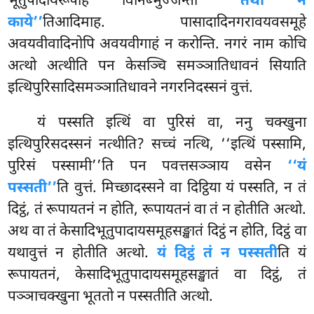
भूतुपादायरूपेहि
विनिब्भुज्जन्तो
‘‘तथा न
काये’’
तिआदिमाह. पासादादिनगरावयवसमूहे
अवयवीवादिनोपि अवयवीगाहं न करोन्ति. नगरं नाम कोचि
अत्थो अत्थीति पन केसञ्चि समञ्ञातिधावनं सियाति
इत्थिपुरिसादिसमञ्ञातिधावने नगरनिदस्सनं वुत्तं.
यं पस्सति इत्थिं वा पुरिसं वा, ननु चक्खुना
इत्थिपुरिसदस्सनं नत्थीति? सच्चं नत्थि, ‘‘इत्थिं पस्सामि,
पुरिसं पस्सामी’’ति पन पवत्तसञ्ञाय वसेन
‘‘यं
पस्सती’’
ति वुत्तं. मिच्छादस्सने वा दिट्ठिया यं पस्सति, न तं
दिट्ठं, तं रूपायतनं न होति, रूपायतनं वा तं न होतीति अत्थो.
अथ वा तं केसादिभूतुपादायसमूहसङ्खातं दिट्ठं न होति, दिट्ठं वा
यथावुत्तं न होतीति अत्थो.
यं दिट्ठं तं न पस्सती
ति यं
रूपायतनं, केसादिभूतुपादायसमूहसङ्खातं वा दिट्ठं, तं
पञ्ञाचक्खुना भूततो न पस्सतीति अत्थो.