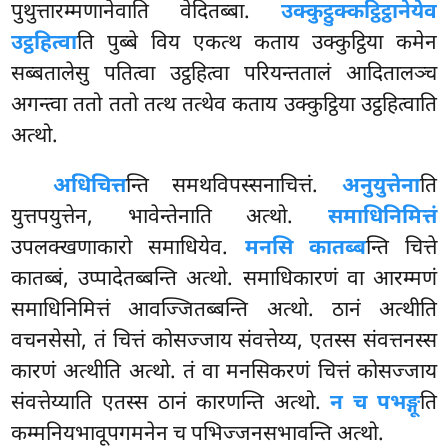
पुथुत्तारम्मणानेवाति वेदितब्बा.
उक्कुट्ठुक्कट्ठिट्ठानेयेव
उट्ठहित्वा
ति पुब्बे विय एकत्थ कताय उक्कुट्ठिया कमेन
सब्बतालेसु पतित्वा उट्ठहित्वा परियन्ततालं आदितालञ्च
अगन्त्वा ततो ततो तत्थ तत्थेव कताय उक्कुट्ठिया उट्ठहित्वाति
अत्थो.
अधिचित्त
न्ति समथविपस्सनाचित्तं.
अनुयुत्तेना
ति
युत्तपयुत्तेन, भावेन्तेनाति अत्थो.
समाधिनिमित्तं
उपलक्खणाकारो समाधियेव.
मनसि कातब्ब
न्ति चित्ते
कातब्बं, उप्पादेतब्बन्ति अत्थो. समाधिकारणं वा आरम्मणं
समाधिनिमित्तं आवज्जितब्बन्ति अत्थो. ठानं अत्थीति
वचनसेसो, तं चित्तं कोसज्जाय संवत्तेय्य, एतस्स संवत्तनस्स
कारणं अत्थीति
अत्थो. तं वा मनसिकरणं चित्तं कोसज्जाय
संवत्तेय्याति एतस्स ठानं कारणन्ति अत्थो.
न च पभङ्गू
ति
कम्मनियभावूपगमनेन च पभिज्जनसभावन्ति अत्थो.