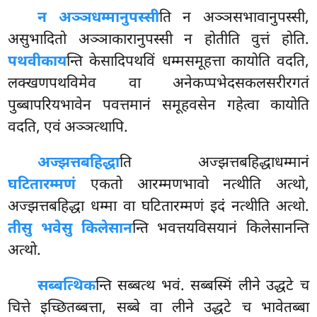
न अञ्ञधम्मानुपस्सी
ति न अञ्ञसभावानुपस्सी,
असुभादितो अञ्ञाकारानुपस्सी न होतीति वुत्तं होति.
पथवीकाय
न्ति केसादिपथविं धम्मसमूहत्ता कायोति वदति,
लक्खणपथविमेव वा अनेकप्पभेदसकलसरीरगतं
पुब्बापरियभावेन पवत्तमानं समूहवसेन गहेत्वा कायोति
वदति, एवं अञ्ञत्थापि.
अज्झत्तबहिद्धा
ति अज्झत्तबहिद्धाधम्मानं
घटितारम्मणं
एकतो आरम्मणभावो नत्थीति अत्थो,
अज्झत्तबहिद्धा धम्मा वा घटितारम्मणं इदं नत्थीति अत्थो.
तीसु भवेसु किलेसान
न्ति भवत्तयविसयानं किलेसानन्ति
अत्थो.
सब्बत्थिक
न्ति सब्बत्थ भवं. सब्बस्मिं लीने उद्धटे च
चित्ते इच्छितब्बत्ता, सब्बे वा लीने उद्धटे च भावेतब्बा