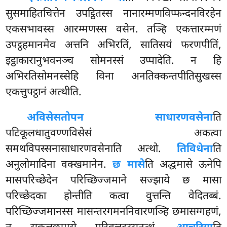
सुसमाहितचित्तेन उपट्ठितस्स नानारम्मणविप्फन्दनविरहेन
एकसभावस्स आरम्मणस्स वसेन. तञ्हि एकत्तारम्मणं
उपट्ठहमानमेव अत्तनि अभिरतिं, सातिसयं फरणपीतिं,
इट्ठाकारानुभवनञ्च सोमनस्सं उप्पादेति. न हि
अभिरतिसोमनस्सेहि विना अनतिक्कन्तपीतिसुखस्स
एकत्तुपट्ठानं अत्थीति.
अविसेसतो
पन साधारणवसेना
ति
पटिकूलधातुवण्णविसेसं अकत्वा
समथविपस्सनासाधारणवसेनाति अत्थो.
तिविधेना
ति
अनुलोमादिना वक्खमानेन.
छ मासे
ति अद्धमासे ऊनेपि
मासपरिच्छेदेन परिच्छिज्जमाने सज्झाये छ मासा
परिच्छेदका होन्तीति कत्वा वुत्तन्ति वेदितब्बं.
परिच्छिज्जमानस्स मासन्तरगमननिवारणञ्हि छमासग्गहणं,