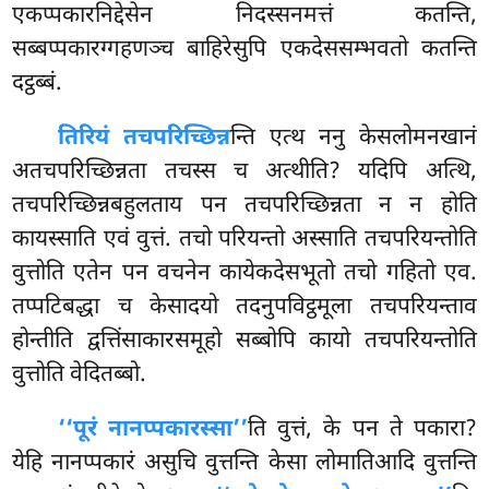
एकप्पकारनिद्देसेन निदस्सनमत्तं कतन्ति,
सब्बप्पकारग्गहणञ्च बाहिरेसुपि एकदेससम्भवतो कतन्ति
दट्ठब्बं.
तिरियं तचपरिच्छिन्न
न्ति एत्थ ननु केसलोमनखानं
अतचपरिच्छिन्नता तचस्स च अत्थीति? यदिपि अत्थि,
तचपरिच्छिन्नबहुलताय पन तचपरिच्छिन्नता न न होति
कायस्साति एवं वुत्तं. तचो परियन्तो अस्साति तचपरियन्तोति
वुत्तोति एतेन पन वचनेन कायेकदेसभूतो तचो गहितो एव.
तप्पटिबद्धा च केसादयो तदनुपविट्ठमूला तचपरियन्ताव
होन्तीति द्वत्तिंसाकारसमूहो सब्बोपि कायो तचपरियन्तोति
वुत्तोति वेदितब्बो.
‘‘पूरं नानप्पकारस्सा’’
ति वुत्तं, के पन ते पकारा?
येहि नानप्पकारं असुचि वुत्तन्ति केसा लोमातिआदि वुत्तन्ति