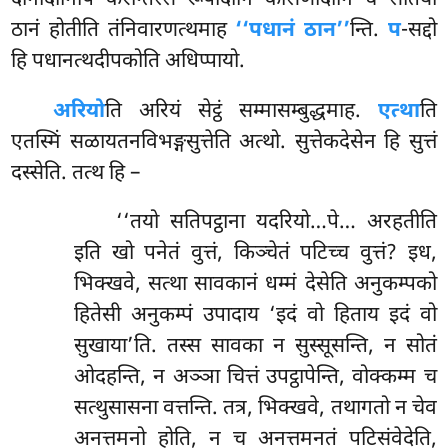
ठानं होतीति तंनिवारणत्थमाह
‘‘पधानं ठान’’
न्ति.
प
-सद्दो
हि पधानत्थदीपकोति अधिप्पायो.
अरियो
ति अरियं सेट्ठं सम्मासम्बुद्धमाह.
एत्था
ति
एतस्मिं सळायतनविभङ्गसुत्तेति अत्थो. सुत्तेकदेसेन हि सुत्तं
दस्सेति. तत्थ हि –
‘‘तयो सतिपट्ठाना यदरियो…पे… अरहतीति
इति खो पनेतं वुत्तं, किञ्चेतं पटिच्च वुत्तं? इध,
भिक्खवे, सत्था सावकानं धम्मं देसेति अनुकम्पको
हितेसी अनुकम्पं उपादाय ‘इदं वो हिताय इदं वो
सुखाया’ति. तस्स सावका न सुस्सूसन्ति, न सोतं
ओदहन्ति, न अञ्ञा चित्तं उपट्ठापेन्ति, वोक्कम्म च
सत्थुसासना वत्तन्ति. तत्र, भिक्खवे, तथागतो न चेव
अनत्तमनो होति, न च अनत्तमनतं
पटिसंवेदेति,