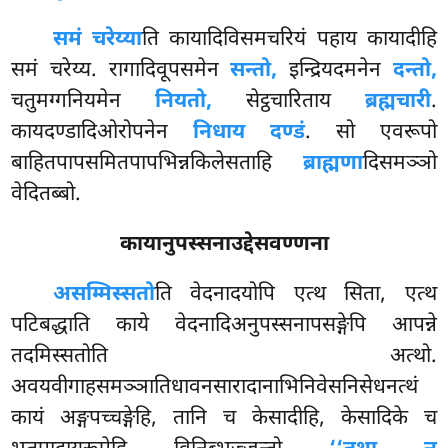
समं चरेय्या
ति कायादिविसमचरियं पहाय कायादीहि
समं चरेय्य. रागादिवूपसमेन
सन्तो,
इन्द्रियदमनेन
दन्तो,
चतुमग्गनियमेन
नियतो,
सेट्ठचारिताय
ब्रह्मचारी
.
कायदण्डादिओरोपनेन
निधाय दण्डं
. सो एवरूपो
बाहितपापसमितपापभिन्नकिलेसताहि
ब्राह्मणा
दिसमञ्ञो
वेदितब्बो.
कायानुपस्सनाउद्देसवण्णना
असम्मिस्सतो
ति वेदनादयोपि एत्थ सिता, एत्थ
पटिबद्धाति काये वेदनादिअनुपस्सनापसङ्गेपि आपन्ने
तदमिस्सतोति अत्थो.
अवयवीगाहसमञ्ञातिधावनसारादानाभिनिवेसनिसेधनत्थं
कायं अङ्गपच्चङ्गेहि, तानि च केसादीहि, केसादिके च