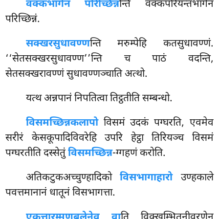
वक्कभागेन परिच्छिन्न
न्ति वक्कपरियन्तभागेन
परिच्छिन्नं.
सक्खरसुधावण्ण
न्ति मरुम्पेहि कतसुधावण्णं.
‘‘सेतसक्खरसुधावण्ण’’न्ति च पाठं वदन्ति,
सेतसक्खरावण्णं सुधावण्णञ्चाति अत्थो.
यत्थ अन्नपानं निपतित्वा तिट्ठतीति सम्बन्धो.
विसमच्छिन्नकलापो
विसमं उदकं पग्घरति, एवमेव
सरीरं केसकूपादिविवरेहि उपरि हेट्ठा तिरियञ्च विसमं
पग्घरतीति दस्सेतुं
विसमच्छिन्न
-ग्गहणं करोति.
अतिकटुकअच्चुण्हादिको
विसभागाहारो
उण्हकाले
पवत्तमानानं धातूनं विसभागत्ता.
एकत्तारम्मणबलेनेव वा
ति विक्खम्भितनीवरणेन