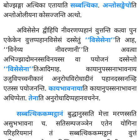
बोज्झङ्गा अत्थिका एतायाति
सब्बत्थिका
.
अन्तोसङ्खेपो
ति
अन्तोओलीयना कोसज्जन्ति अत्थो.
अविसेसेन द्वीहिपि नीवरणप्पहानं वुत्तन्ति कत्वा पुन
एकेकेन वुत्तप्पहानविसेसं दस्सेतुं
‘‘विसेसेना’’
ति आह,
‘‘विनेय्य नीवरणानी’’ति अवत्वा
अभिज्झादोमनस्सविनयस्स वा पयोजनं दस्सेन्तो
‘‘विसेसेना’’
तिआदिमाह. कायानुपस्सनाभावनाय
उजुविपच्चनीकानं अनुरोधविरोधादीनं
पहानदस्सनञ्हि
एतस्स पयोजनन्ति.
कायभावनाया
ति
कायानुपस्सनाभावना
अधिप्पेता.
तेना
ति अनुरोधादिप्पहानवचनेन.
सब्बत्थिककम्मट्ठानं
बुद्धानुस्सति मेत्ता मरणस्सति
असुभभावना च. सतिसम्पजञ्ञेन एतेन योगिना
परिहरियमानं तं सब्बत्थिककम्मट्ठानं वुत्तं