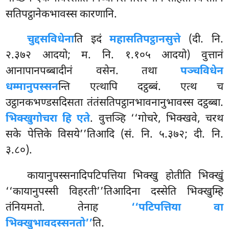
सतिपट्ठानेकभावस्स कारणानि.
चुद्दसविधेना
ति इदं
महासतिपट्ठानसुत्ते
(दी. नि.
२.३७२ आदयो; म. नि. १.१०५ आदयो) वुत्तानं
आनापानपब्बादीनं वसेन. तथा
पञ्चविधेन
धम्मानुपस्सन
न्ति एत्थापि दट्ठब्बं. एत्थ च
उट्ठानकभण्डसदिसता तंतंसतिपट्ठानभावनानुभावस्स दट्ठब्बा.
भिक्खुगोचरा हि एते
. वुत्तञ्हि ‘‘गोचरे, भिक्खवे, चरथ
सके पेत्तिके विसये’’तिआदि (सं. नि. ५.३७२; दी. नि.
३.८०).
कायानुपस्सनादिपटिपत्तिया भिक्खु होतीति भिक्खुं
‘‘कायानुपस्सी विहरती’’तिआदिना दस्सेति भिक्खुम्हि
तंनियमतो. तेनाह
‘‘पटिपत्तिया वा
भिक्खुभावदस्सनतो’’
ति.