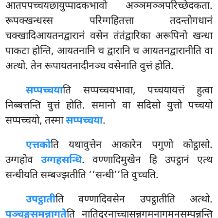
आतपपच्चयछायुप्पादकभावो अञ्ञमञ्ञपरिच्छेदकता.
रूपक्खन्धस्स परिग्गहितत्ता तदन्तोगधानं
चक्खादिआयतनद्वारानं वसेन तंतंद्वारिका अरूपिनो खन्धा
पाकटा होन्ति, आयतनानि च द्वारानि च आयतनद्वारानीति वा
अत्थो. तेन रूपायतनादीनञ्च वसेनाति वुत्तं होति.
सप्पच्चया
ति सप्पच्चयभावा, पच्चयायत्तं हुत्वा
निब्बत्तन्ति वुत्तं होति. समानो वा सदिसो युत्तो पच्चयो
सप्पच्चयो, तस्मा
सप्पच्चया
.
एत्तको
ति यथावुत्तेन आकारेन पगुणो कोट्ठासो.
उग्गहोव
उग्गहसन्धि
. वण्णादिमुखेन हि उपट्ठानं एत्थ
सन्धीयति सम्बज्झतीति ‘‘सन्धी’’ति वुच्चति.
उपट्ठाती
ति वण्णादिवसेन उपट्ठातीति अत्थो.
पञ्चङ्गसमन्नागते
ति नातिदूरनाच्चासन्नगमनागमनसम्पन्नन्ति