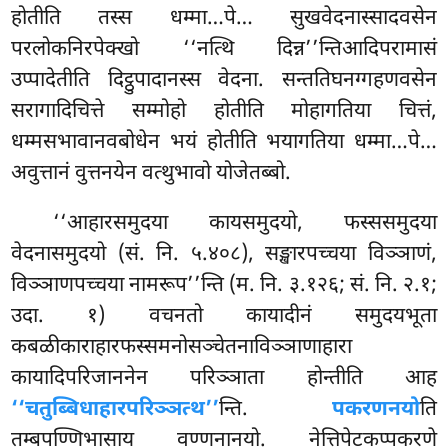
होतीति तस्स धम्मा…पे… सुखवेदनास्सादवसेन
परलोकनिरपेक्खो ‘‘नत्थि दिन्न’’न्तिआदिपरामासं
उप्पादेतीति दिट्ठुपादानस्स वेदना. सन्ततिघनग्गहणवसेन
सरागादिचित्ते सम्मोहो होतीति मोहागतिया चित्तं,
धम्मसभावानवबोधेन भयं होतीति भयागतिया धम्मा…पे…
अवुत्तानं वुत्तनयेन वत्थुभावो योजेतब्बो.
‘‘आहारसमुदया कायसमुदयो, फस्ससमुदया
वेदनासमुदयो (सं. नि. ५.४०८), सङ्खारपच्चया विञ्ञाणं,
विञ्ञाणपच्चया नामरूप’’न्ति (म. नि. ३.१२६; सं. नि. २.१;
उदा. १) वचनतो कायादीनं समुदयभूता
कबळीकाराहारफस्समनोसञ्चेतनाविञ्ञाणाहारा
कायादिपरिजाननेन परिञ्ञाता होन्तीति आह
‘‘चतुब्बिधाहारपरिञ्ञत्थ’’
न्ति.
पकरणनयो
ति
तम्बपण्णिभासाय वण्णनानयो. नेत्तिपेटकप्पकरणे