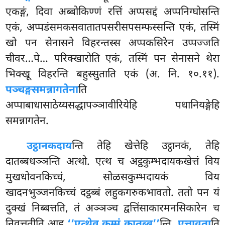
एकङ्गं, दिवा अब्बोकिण्णं रत्तिं अप्पसद्दं अप्पनिग्घोसन्ति
एकं, अप्पडंसमकसवातातपसरीसपसम्फस्सन्ति
एकं, तस्मिं
खो पन सेनासने विहरन्तस्स अप्पकसिरेन उप्पज्जति
चीवर…पे… परिक्खारोति एकं, तस्मिं पन सेनासने थेरा
भिक्खू विहरन्ति बहुस्सुताति एकं (अ. नि. १०.११).
पञ्चङ्गसमन्नागतेना
ति
अप्पाबाधासाठेय्यसद्धापञ्ञावीरियेहि पधानियङ्गेहि
समन्नागतेन.
उट्ठानकदाय
न्ति तेहि खेत्तेहि उट्ठानकं, तेहि
दातब्बधञ्ञन्ति अत्थो. एत्थ च अट्ठकुम्भदायकखेत्तं विय
मुखधोवनकिच्चं, सोळसकुम्भदायकं विय
खादनभुञ्जनकिच्चं दट्ठब्बं लहुकगरुकभावतो. ततो पन यं
दुक्खं निब्बत्तति, तं अञ्ञञ्च द्वत्तिंसाकारमनसिकारेन च
निवत्ततीति आह
‘‘एत्थेव कम्मं कातब्ब’’
न्ति.
एत्तावता
ति