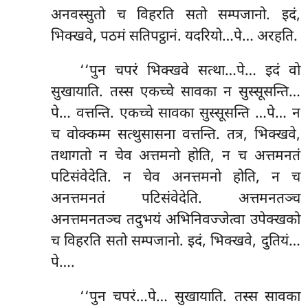
अनवस्सुतो च विहरति सतो सम्पजानो. इदं,
भिक्खवे, पठमं सतिपट्ठानं. यदरियो…पे… अरहति.
‘‘पुन चपरं भिक्खवे सत्था…पे… इदं वो
सुखायाति. तस्स एकच्चे सावका न सुस्सूसन्ति…
पे… वत्तन्ति. एकच्चे सावका सुस्सूसन्ति
…पे… न
च वोक्कम्म सत्थुसासना वत्तन्ति. तत्र, भिक्खवे,
तथागतो न चेव अत्तमनो होति, न च अत्तमनतं
पटिसंवेदेति. न चेव अनत्तमनो होति, न च
अनत्तमनतं पटिसंवेदेति. अत्तमनतञ्च
अनत्तमनतञ्च तदुभयं अभिनिवज्जेत्वा उपेक्खको
च विहरति सतो सम्पजानो. इदं, भिक्खवे, दुतियं…
पे….
‘‘पुन चपरं…पे… सुखायाति. तस्स सावका