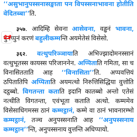
‘‘असुभानुपस्सनासङ्खाता पन विपस्सनाभावना होतीति
वेदितब्बा’’
ति.
. आदिम्हि सेवना
आसेवना,
वड्ढनं
भावना,
३५७
📜
पुनप्पुनं करणं
बहुलीकम्म
न्ति अयमेतेसं विसेसो.
.
वत्थुपरिञ्ञाया
ति अभिज्झादोमनस्सानं
३६२
वत्थुभूतस्स कायस्स परिजाननेन.
अप्पिता
ति गमिता, सा च
विनासितताति आह
‘‘विनासिता’’
ति. अप्पवत्तियं
ठपितातिपि
अप्पिता
ति अयमत्थो निरुत्तिसिद्धिया वुत्तोति
दट्ठब्बो.
विगतन्ता कता
ति इदानि कातब्बो अन्तो एतेसं
नत्थीति विगतन्ता, एवंभूता कताति अत्थो. कम्ममेव
विसेसाधिगमस्स ठानं
कम्मट्ठानं,
कम्मे वा ठानं भावनारम्भो
कम्मट्ठानं,
तञ्च अनुपस्सनाति आह
‘‘अनुपस्सनाय
कम्मट्ठान’’
न्ति, अनुपस्सनाय वुत्तन्ति अधिप्पायो.