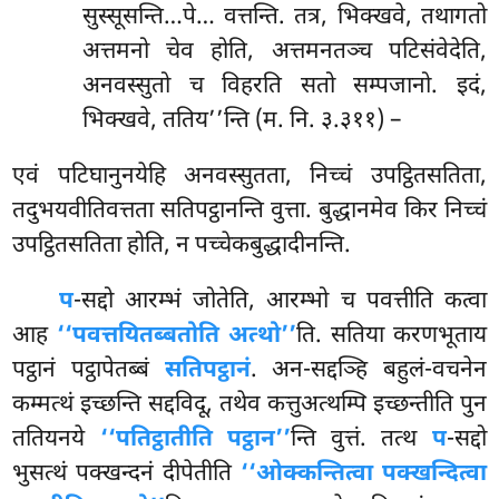
सुस्सूसन्ति…पे… वत्तन्ति. तत्र, भिक्खवे, तथागतो
अत्तमनो चेव होति, अत्तमनतञ्च पटिसंवेदेति,
अनवस्सुतो च विहरति सतो सम्पजानो. इदं,
भिक्खवे, ततिय’’न्ति (म. नि. ३.३११) –
एवं पटिघानुनयेहि अनवस्सुतता, निच्चं उपट्ठितसतिता,
तदुभयवीतिवत्तता सतिपट्ठानन्ति वुत्ता. बुद्धानमेव किर निच्चं
उपट्ठितसतिता होति, न पच्चेकबुद्धादीनन्ति.
प
-सद्दो आरम्भं जोतेति, आरम्भो च पवत्तीति कत्वा
आह
‘‘पवत्तयितब्बतोति अत्थो’’
ति. सतिया करणभूताय
पट्ठानं पट्ठापेतब्बं
सतिपट्ठानं
. अन-सद्दञ्हि बहुलं-वचनेन
कम्मत्थं इच्छन्ति सद्दविदू, तथेव कत्तुअत्थम्पि इच्छन्तीति पुन
ततियनये
‘‘पतिट्ठातीति पट्ठान’’
न्ति वुत्तं. तत्थ
प
-सद्दो
भुसत्थं पक्खन्दनं दीपेतीति
‘‘ओक्कन्तित्वा पक्खन्दित्वा