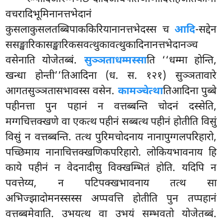
वचरादिभूमिनानत्तभेदानं
कुसलाकुसलतब्बिपाककिरियानानत्तभेदस्स च
आदि
-सद्देन
ससङ्खारिकासङ्खारिकसवत्थुकावत्थुकादिनानत्तभेदानञ्च
वसेनाति योजेतब्बं.
सुञ्ञताधम्मस्सा
ति ‘‘धम्मा होन्ति,
खन्धा होन्ती’’तिआदिना (ध. स. १२१) सुञ्ञतावारे
आगतसुञ्ञतासभावस्स वसेन.
कामञ्चेत्था
तिआदिना पुब्बे
पहीनत्ता पुन पहानं न वत्तब्बन्ति चोदनं दस्सेति,
मग्गचित्तक्खणे वा एकत्थ पहीनं सब्बत्थ पहीनं होतीति विसुं
विसुं न वत्तब्बन्ति. तत्थ पुरिमचोदनाय नानापुग्गलपरिहारो,
पच्छिमाय नानाचित्तक्खणिकपरिहारो. लोकियभावनाय हि
काये पहीनं न वेदनादीसु विक्खम्भितं होति. यदिपि न
पवत्तेय्य, न पटिपक्खभावनाय
तत्थ सा
अभिज्झादोमनस्सस्स अप्पवत्ति होतीति पुन तप्पहानं
वत्तब्बमेवाति. उभयत्थ वा उभयं सम्भवतो योजेतब्बं.