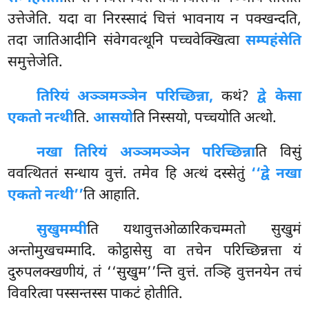
उत्तेजेति. यदा वा निरस्सादं चित्तं भावनाय न पक्खन्दति,
तदा जातिआदीनि संवेगवत्थूनि पच्चवेक्खित्वा
सम्पहंसेति
समुत्तेजेति.
तिरियं अञ्ञमञ्ञेन परिच्छिन्ना,
कथं?
द्वे केसा
एकतो नत्थी
ति.
आसयो
ति निस्सयो, पच्चयोति अत्थो.
नखा तिरियं अञ्ञमञ्ञेन परिच्छिन्ना
ति विसुं
ववत्थिततं सन्धाय वुत्तं. तमेव हि अत्थं दस्सेतुं
‘‘द्वे नखा
एकतो नत्थी’’
ति आहाति.
सुखुमम्पी
ति यथावुत्तओळारिकचम्मतो सुखुमं
अन्तोमुखचम्मादि. कोट्ठासेसु वा तचेन परिच्छिन्नत्ता यं
दुरुपलक्खणीयं, तं ‘‘सुखुम’’न्ति वुत्तं. तञ्हि वुत्तनयेन तचं
विवरित्वा पस्सन्तस्स पाकटं होतीति.