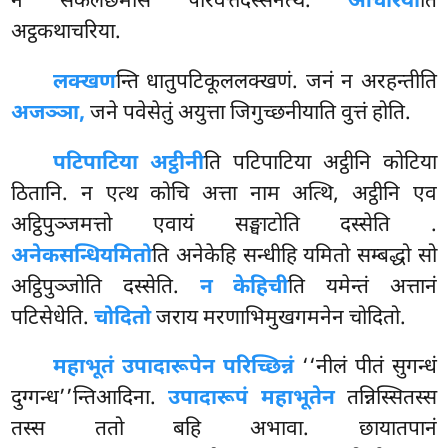
न सकलछमासे परिवत्तदस्सनत्थं.
आचरिया
ति
अट्ठकथाचरिया.
लक्खण
न्ति धातुपटिकूललक्खणं. जनं न अरहन्तीति
अजञ्ञा,
जने पवेसेतुं अयुत्ता जिगुच्छनीयाति वुत्तं होति.
पटिपाटिया अट्ठीनी
ति पटिपाटिया अट्ठीनि कोटिया
ठितानि. न एत्थ कोचि अत्ता नाम अत्थि, अट्ठीनि एव
अट्ठिपुञ्जमत्तो एवायं सङ्घाटोति दस्सेति
.
अनेकसन्धियमितो
ति अनेकेहि सन्धीहि यमितो सम्बद्धो सो
अट्ठिपुञ्जोति दस्सेति.
न केहिची
ति यमेन्तं अत्तानं
पटिसेधेति.
चोदितो
जराय मरणाभिमुखगमनेन चोदितो.
महाभूतं उपादारूपेन परिच्छिन्नं
‘‘नीलं पीतं सुगन्धं
दुग्गन्ध’’न्तिआदिना.
उपादारूपं महाभूतेन
तन्निस्सितस्स
तस्स ततो बहि अभावा. छायातपानं