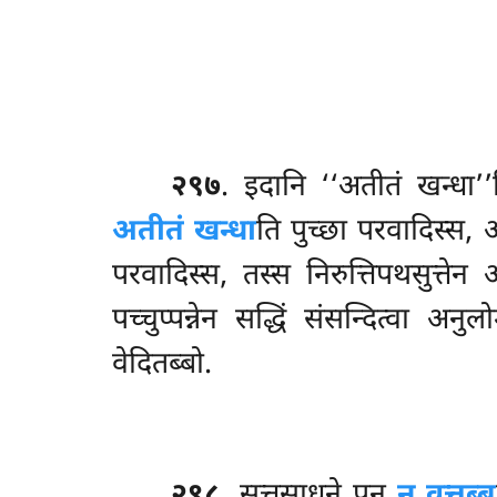
२९७
. इदानि ‘‘अतीतं खन्धा’
अतीतं खन्धा
ति पुच्छा परवादिस्स, 
परवादिस्स, तस्स निरुत्तिपथसुत्ते
पच्चुप्पन्नेन सद्धिं संसन्दित्वा 
वेदितब्बो.
२९८
. सुत्तसाधने
पन
न वत्तब्ब