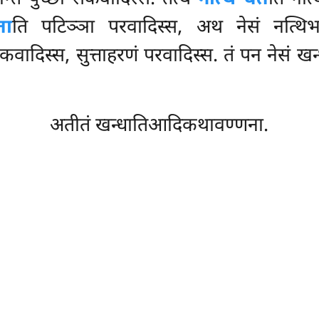
ता
ति पटिञ्ञा परवादिस्स, अथ नेसं नत्थिभा
कवादिस्स, सुत्ताहरणं परवादिस्स. तं पन नेसं ख
अतीतं खन्धातिआदिकथावण्णना.