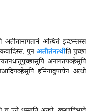
अतीतानागतानं अत्थितं इच्छन्तस्स
सकवादिस्स. पुन
अतीतं
नत्थी
ति पुच्छा
आयतनधातुपुच्छासुपि अनागतपञ्हेसुपि
्तिआदिपञ्हेसुपि इमिनावुपायेन अत्थो
थि च एते धम्माति अत्थो. खन्धादिभावे