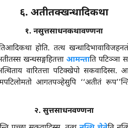
६. अतीतक्खन्धादिकथा
१. नसुत्तसाधनकथावण्णना
’तिआदिकथा होति. तत्थ खन्धादिभावाविजहनतो 
अतीतस्स खन्धसङ्गहितत्ता
आमन्ता
ति पटिञ्ञा 
न अत्थिताय वारितत्ता पटिक्खेपो सकवादिस्स. 
अनुलोमपटिलोमतो आगतपञ्हेसुपि ‘‘अतीतं रूप’’न
२. सुत्तसाधनवण्णना
न्ति पुच्छा सकवादिस्स. तत्थ
नत्थि चेते
ति नत्