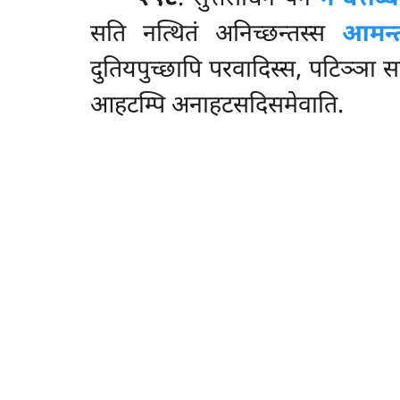
सति नत्थितं अनिच्छन्तस्स
आमन्
दुतियपुच्छापि परवादिस्स, पटिञ्ञा स
आहटम्पि अनाहटसदिसमेवाति.